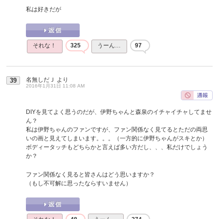
私は好きだが
それな！
325
うーん…
97
名無しだＪ
より
39
2016年1月31日 11:08 AM
DIYを見てよく思うのだが、伊野ちゃんと森泉のイチャイチャしてませ
ん？
私は伊野ちゃんのファンですが、ファン関係なく見てるとただの両思
いの画と見えてしまいます。。。（一方的に伊野ちゃんがスキとか）
ボディータッチもどちらかと言えば多い方だし、、、私だけでしょう
か？
ファン関係なく見ると皆さんはどう思いますか？
（もし不可解に思ったならすいません）