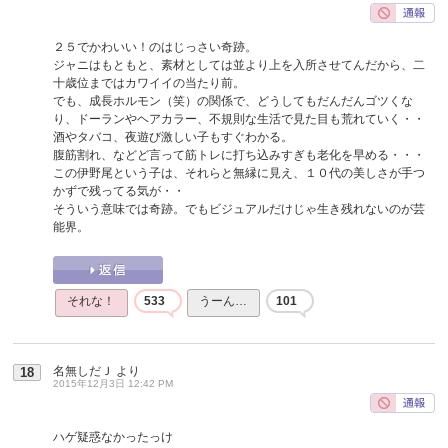
２５でかわいい！のはじっさい奇跡。
ジャニはもともと、素材としては並より上を入所させてんだから、二
十歳位まではカワイイの当たり前。
でも、成長ホルモン（笑）の関係で、どうしてもだんだんゴツくな
り、ドーランやヘアカラー、不規則な生活で見た目も荒れていく・・
酒やタバコ、夜遊び激しい子もすぐわかる。
腹筋割れ、などど言って筋トレに打ち込みすぎも老化を早める・・・
この伊野尾という子は、それらと無縁に見え、１０代の美しさが手つ
かずで残ってる気が・・
そういう意味では奇跡。でもビジュアルだけじゃ生き残れないのが芸
能界。
それな！
533
うーん…
101
名無しだＪ
より
18
2015年12月3日 12:42 PM
ハゲ疑惑なかったっけ