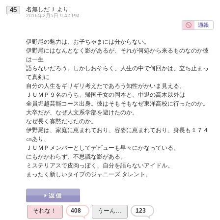
名無しだＪ
より
45
2016年2月5日 9:42 PM
伊野尾の魅力は、お子ちゃまには分からない。
伊野尾にはなんとなく影があるが、それが何処から来るものなのか彼
は一生
語らないだろう。しかしおそらく、人生の中で何回かは、立ち止まっ
て真剣に
自分の人生をギリギリ考えたであろう知性がかいま見える。
ＪＵＭＰ９名のうち、帰国子女の岡本と、中退の高木以外は
全員堀越芸能コース出身。彼はそもそもなぜ東洋高校に行ったのか。
大卒だが、なぜ人文系学部を避けたのか。
なぜ長く寡黙だったのか。
伊野尾は、家庭に恵まれており、容姿に恵まれており、身長も１７４
㎝あり、
ＪＵＭＰメンバーとしてデビューも早々にかなっている。
にもかかわらず、不思議な影がある。
ミステリアスで皮肉っぽく、自分を語らないアイドル。
まったく新しいタイプのジャニーズ タレント。
それな！
408
うーん…
123