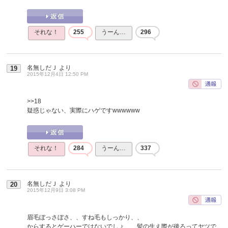
それな！
255
うーん…
296
名無しだＪ
より
19
2015年12月4日 12:50 PM
>>18
疑惑じゃない、実際にハゲですwwwwww
それな！
284
うーん…
337
名無しだＪ
より
20
2015年12月9日 3:08 PM
眉毛ぼっさぼさ、、すね毛もしっかり、、
からするとゲーハーではないでしょ、、髪の生え際が後ろってヤツで