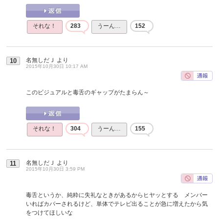
それな！
283
うーん…
152
名無しだＪ
より
10
2015年10月30日 10:17 AM
このビジュアルと毒舌のギャップがたまらん～
それな！
304
うーん…
155
名無しだＪ
より
11
2015年10月30日 3:59 PM
毒舌というか、純粋に失礼なときがあるからヒヤッとする メンバー
いればカバーされるけど、単体でテレビ出ることが急に増えたから気
をつけてほしいな