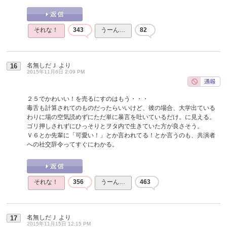
それな！
343
うーん…
82
名無しだＪ
より
16
2015年11月6日 2:09 PM
２５でかわいい！を売るにすのはもう・・・
毒舌も計算されてのものだったらいいけど、彼の場合、大学出ている
わりに場の空気読めずにただ単に暴言を吐いているだけ。に見える。
ゴリ押しされずにひっそりとヲタ内で生きていた方が良さそう。
Ｖ６とか先輩に「可愛い！」とか言われてる！とか言うのも、共演者
への社交辞令ってすぐにわかる。
それな！
356
うーん…
463
名無しだＪ
より
17
2015年11月15日 12:15 PM