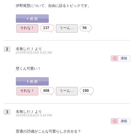
伊野尾慧について、自由に語るトピックです。
それな！
137
うーん…
56
名無しだＪ
より
2
2015年10月19日 9:22 AM
慧くん可愛い！
それな！
408
うーん…
190
名無しだＪ
より
3
2015年10月22日 3:16 PM
普通の25歳がこんな可愛らしさ出せる？