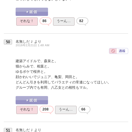
それな！
86
うーん…
82
名無しだＪ
より
50
2016年2月21日 1:48 AM
建築アイドルで、森泉と。
猫からみで、相葉と。
ゆるボケで桜井と。
顔かわいいでジュニア、亀梨、岡田と。
どんどん引きを利用してバラエティの常連になってほしい。
グループ内でも有岡、八乙女との相性もマル。
それな！
208
うーん…
66
名無しだＪ
より
51