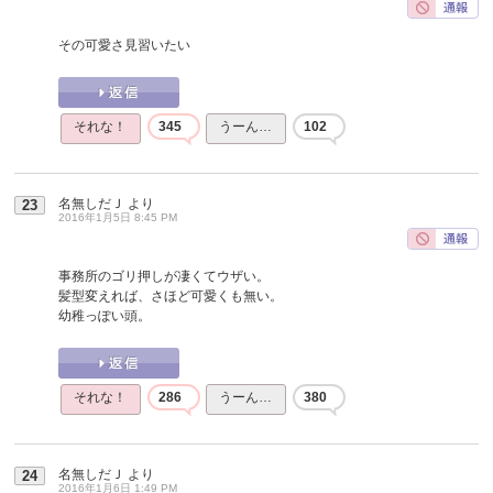
その可愛さ見習いたい
それな！
345
うーん…
102
名無しだＪ
より
23
2016年1月5日 8:45 PM
事務所のゴリ押しが凄くてウザい。
髪型変えれば、さほど可愛くも無い。
幼稚っぽい頭。
それな！
286
うーん…
380
名無しだＪ
より
24
2016年1月6日 1:49 PM