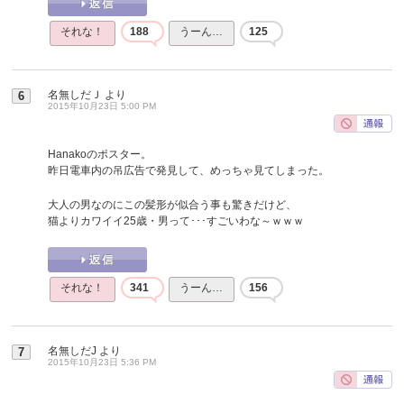
それな！
188
うーん…
125
名無しだＪ
より
6
2015年10月23日 5:00 PM
Hanakoのポスター。
昨日電車内の吊広告で発見して、めっちゃ見てしまった。
大人の男なのにこの髪形が似合う事も驚きだけど、
猫よりカワイイ25歳・男って･･･すごいわな～ｗｗｗ
それな！
341
うーん…
156
名無しだJ
より
7
2015年10月23日 5:36 PM