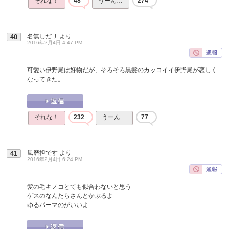
それな！
48
うーん…
274
名無しだＪ
より
40
2016年2月4日 4:47 PM
可愛い伊野尾は好物だが、そろそろ黒髪のカッコイイ伊野尾が恋しく
なってきた。
それな！
232
うーん…
77
風磨担です
より
41
2016年2月4日 6:24 PM
髪の毛キノコとても似合わないと思う
ゲスのなんたらさんとかぶるよ
ゆるパーマのがいいよ