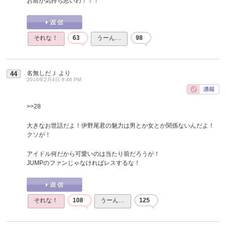
お前が気持ち悪いわ！！！
それな！
63
うーん…
98
名無しだＪ
より
44
2016年2月4日 8:46 PM
>>28
大きなお世話だよ！伊野尾君の魅力は男とか女とか関係ないんだよ！
クソが！
アイドル何だから可愛いのは当たり前だろうが！
JUMPのファンじゃなければレスするな！
それな！
108
うーん…
125