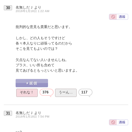
名無しだＪ
より
30
2016年1月18日 1:22 AM
批判的な意見も貴重だと思います。
しかし、どの人もそうですけど
各々本人なりに頑張ってるのだから
そこを見てもよいのでは？
欠点なんてない人いませんしね。
プラス、いい所も含めて
見てあげるともっといいと思いますよ。
それな！
376
うーん…
117
名無しだＪ
より
31
2016年1月18日 7:54 PM