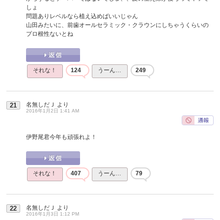
しょ
問題ありレベルなら植え込めばいいじゃん
山田みたいに、前歯オールセラミック・クラウンにしちゃうくらいの
プロ根性ないとね
それな！
124
うーん…
249
名無しだＪ
より
21
2016年1月2日 1:41 AM
伊野尾君今年も頑張れよ！
それな！
407
うーん…
79
名無しだＪ
より
22
2016年1月3日 1:12 PM