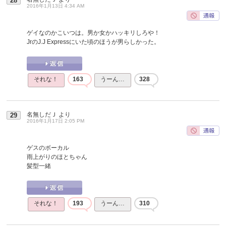
28
2016年1月13日 4:34 AM
ゲイなのかこいつは。男か女かハッキリしろや！
JrのJ.J Expressにいた頃のほうが男らしかった。
それな！
163
うーん…
328
名無しだＪ
より
29
2016年1月17日 2:05 PM
ゲスのボーカル
雨上がりのほとちゃん
髪型一緒
それな！
193
うーん…
310