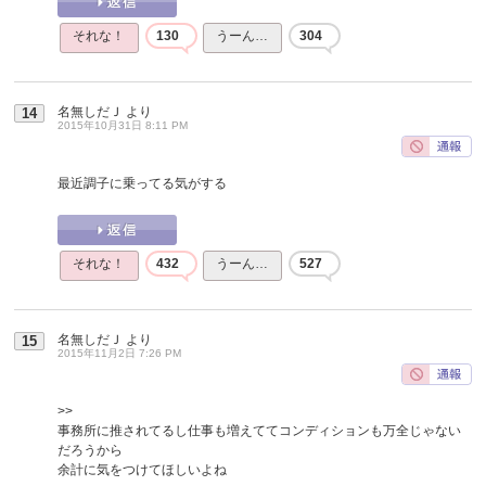
それな！
130
うーん…
304
名無しだＪ
より
14
2015年10月31日 8:11 PM
最近調子に乗ってる気がする
それな！
432
うーん…
527
名無しだＪ
より
15
2015年11月2日 7:26 PM
>>
事務所に推されてるし仕事も増えててコンディションも万全じゃない
だろうから
余計に気をつけてほしいよね