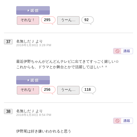
それな！
295
うーん…
92
名無しだＪ
より
37
2016年1月30日 3:28 PM
最近伊野ちゃんがどんどんテレビに出てきてすっごく嬉しい☆
これからも、ドラマとか舞台とかで活躍してほしい＾＾
それな！
256
うーん…
118
名無しだＪ
より
38
2016年1月30日 8:54 PM
伊野尾は好き嫌いわかれると思う