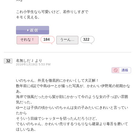
>>3
これ小学生なら可愛いけど、若作りしすぎで
キモく見える。
それな！
184
うーん…
322
名無しだＪ
より
32
2016年1月19日 5:53 PM
いのちゃん、外見を徹底的にかわいくして大正解！
数年前にd誌で中島ゆーとが撮った写真が、かわいい伊野尾の初期かな
あ。
海岸で強風だったから髪が顔にかかって今のような女の子っぽい雰囲
気だった。
ゆーとは子供の頃からいのちゃんは女の子みたいにきれいと言ってい
たから
そういう目線でシャッターを切ったんだろうけど。
でもいのちゃん、かわいい売りするつもりなら建築より毒舌を磨いて
ほしいなあ。