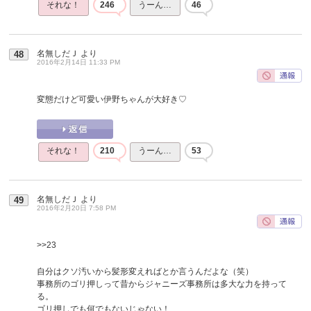
それな！
246
うーん…
46
名無しだＪ
より
48
2016年2月14日 11:33 PM
変態だけど可愛い伊野ちゃんが大好き♡
それな！
210
うーん…
53
名無しだＪ
より
49
2016年2月20日 7:58 PM
>>23
自分はクソ汚いから髪形変えればとか言うんだよな（笑）
事務所のゴリ押しって昔からジャニーズ事務所は多大な力を持って
る。
ゴリ押しでも何でもないじゃない！