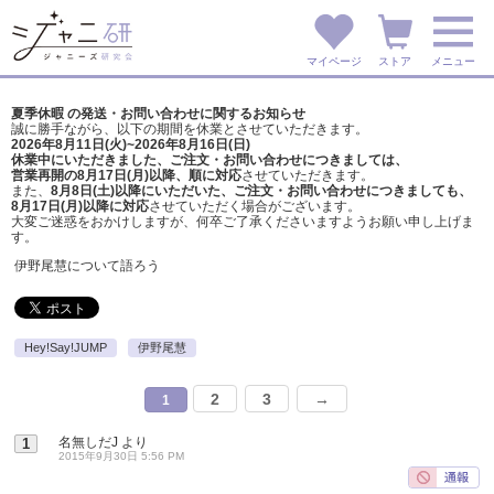
マイページ
ストア
メニュー
夏季休暇 の発送・お問い合わせに関するお知らせ
誠に勝手ながら、以下の期間を休業とさせていただきます。
2026年8月11日(火)~2026年8月16日(日)
休業中にいただきました、ご注文・お問い合わせにつきましては、
営業再開の8月17日(月)以降、順に対応
させていただきます。
また、
8月8日(土)以降にいただいた、ご注文・
お問い合わせにつきましても、
8月17日(月)以降に対応
させていただく場合がございます。
大変ご迷惑をおかけしますが、
何卒ご了承くださいますようお願い申し上げま
す。
伊野尾慧について語ろう
Hey!Say!JUMP
伊野尾慧
2
3
→
1
名無しだJ
より
1
2015年9月30日 5:56 PM