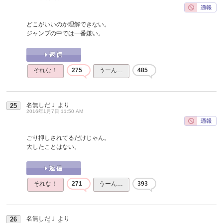
どこがいいのか理解できない。
ジャンプの中では一番嫌い。
それな！
275
うーん…
485
名無しだＪ
より
25
2016年1月7日 11:50 AM
ごり押しされてるだけじゃん。
大したことはない。
それな！
271
うーん…
393
名無しだＪ
より
26