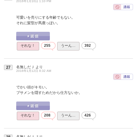
2016年1月10日 1:10 PM
可愛いを売りにする年齢でもない。
それに髪型が馬鹿っぽい。
それな！
255
うーん…
392
名無しだＪ
より
27
2016年1月12日 8:32 AM
でかい頭がキモい。
ブサメンを隠すためだから仕方ないか。
それな！
208
うーん…
426
名無しだＪ
より