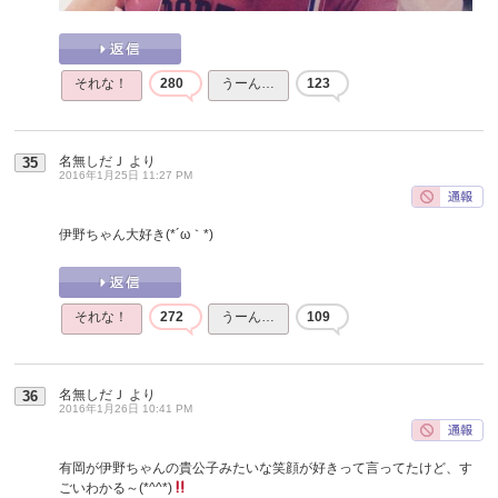
それな！
280
うーん…
123
名無しだＪ
より
35
2016年1月25日 11:27 PM
伊野ちゃん大好き(*´ω｀*)
それな！
272
うーん…
109
名無しだＪ
より
36
2016年1月26日 10:41 PM
有岡が伊野ちゃんの貴公子みたいな笑顔が好きって言ってたけど、す
ごいわかる～(*^^*)