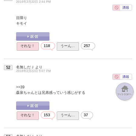
2016年2月22日 2:44 PM
目障り
キモイ
それな！
118
うーん…
257
名無しだＪ
より
52
2016年2月22日 5:07 PM
>>39
森泉ちゃんとは兄弟感っていう感じがする
それな！
153
うーん…
37