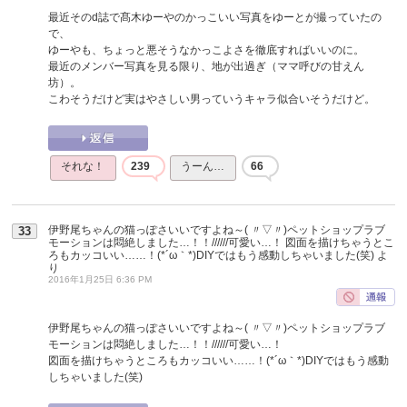
最近そのd誌で髙木ゆーやのかっこいい写真をゆーとが撮っていたの
で、
ゆーやも、ちょっと悪そうなかっこよさを徹底すればいいのに。
最近のメンバー写真を見る限り、地が出過ぎ（ママ呼びの甘えん
坊）。
こわそうだけど実はやさしい男っていうキャラ似合いそうだけど。
それな！
239
うーん…
66
伊野尾ちゃんの猫っぽさいいですよね～( 〃▽〃)ペットショップラブ
33
モーションは悶絶しました…！！//////可愛い…！ 図面を描けちゃうとこ
ろもカッコいい……！(*´ω｀*)DIYではもう感動しちゃいました(笑)
よ
り
2016年1月25日 6:36 PM
伊野尾ちゃんの猫っぽさいいですよね～( 〃▽〃)ペットショップラブ
モーションは悶絶しました…！！//////可愛い…！
図面を描けちゃうところもカッコいい……！(*´ω｀*)DIYではもう感動
しちゃいました(笑)