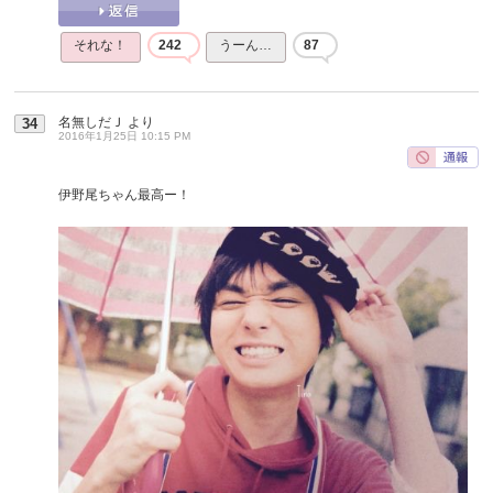
それな！
242
うーん…
87
名無しだＪ
より
34
2016年1月25日 10:15 PM
伊野尾ちゃん最高ー！