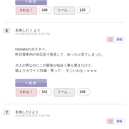
それな！
188
うーん…
125
名無しだＪ
より
6
2015年10月23日 5:00 PM
Hanakoのポスター。
昨日電車内の吊広告で発見して、めっちゃ見てしまった。
大人の男なのにこの髪形が似合う事も驚きだけど、
猫よりカワイイ25歳・男って･･･すごいわな～ｗｗｗ
それな！
341
うーん…
156
名無しだJ
より
7
2015年10月23日 5:36 PM