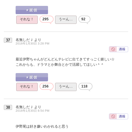
それな！
295
うーん…
92
名無しだＪ
より
37
2016年1月30日 3:28 PM
最近伊野ちゃんがどんどんテレビに出てきてすっごく嬉しい☆
これからも、ドラマとか舞台とかで活躍してほしい＾＾
それな！
256
うーん…
118
名無しだＪ
より
38
2016年1月30日 8:54 PM
伊野尾は好き嫌いわかれると思う