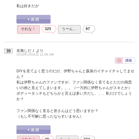
私は好きだが
それな！
325
うーん…
97
名無しだＪ
より
39
2016年1月31日 11:08 AM
DIYを見てよく思うのだが、伊野ちゃんと森泉のイチャイチャしてませ
ん？
私は伊野ちゃんのファンですが、ファン関係なく見てるとただの両思
いの画と見えてしまいます。。。（一方的に伊野ちゃんがスキとか）
ボディータッチもどちらかと言えば多い方だし、、、私だけでしょう
か？
ファン関係なく見ると皆さんはどう思いますか？
（もし不可解に思ったならすいません）