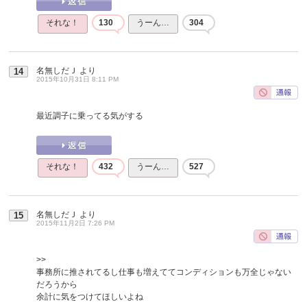
それな！
130
うーん…
304
名無しだＪ
より
14
2015年10月31日 8:11 PM
最近調子に乗ってる気がする
それな！
432
うーん…
527
名無しだＪ
より
15
2015年11月2日 7:26 PM
>>
事務所に推されてるし仕事も増えててコンディションも万全じゃない
だろうから
余計に気をつけてほしいよね