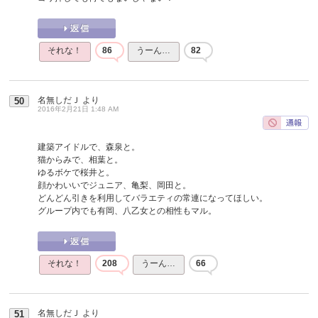
それな！
86
うーん…
82
名無しだＪ
より
50
2016年2月21日 1:48 AM
建築アイドルで、森泉と。
猫からみで、相葉と。
ゆるボケで桜井と。
顔かわいいでジュニア、亀梨、岡田と。
どんどん引きを利用してバラエティの常連になってほしい。
グループ内でも有岡、八乙女との相性もマル。
それな！
208
うーん…
66
名無しだＪ
より
51