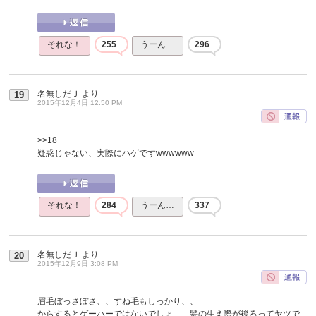
それな！
255
うーん…
296
名無しだＪ
より
19
2015年12月4日 12:50 PM
>>18
疑惑じゃない、実際にハゲですwwwwww
それな！
284
うーん…
337
名無しだＪ
より
20
2015年12月9日 3:08 PM
眉毛ぼっさぼさ、、すね毛もしっかり、、
からするとゲーハーではないでしょ、、髪の生え際が後ろってヤツで