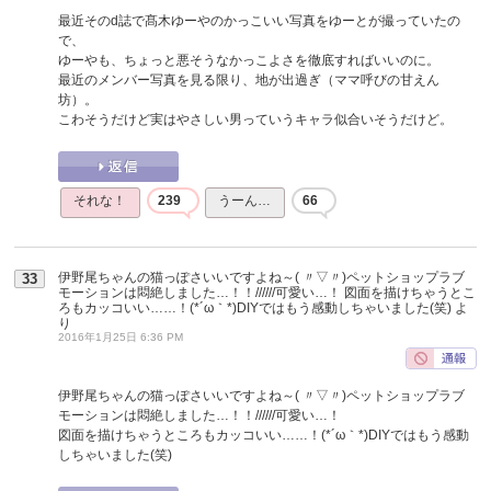
最近そのd誌で髙木ゆーやのかっこいい写真をゆーとが撮っていたの
で、
ゆーやも、ちょっと悪そうなかっこよさを徹底すればいいのに。
最近のメンバー写真を見る限り、地が出過ぎ（ママ呼びの甘えん
坊）。
こわそうだけど実はやさしい男っていうキャラ似合いそうだけど。
それな！
239
うーん…
66
伊野尾ちゃんの猫っぽさいいですよね～( 〃▽〃)ペットショップラブ
33
モーションは悶絶しました…！！//////可愛い…！ 図面を描けちゃうとこ
ろもカッコいい……！(*´ω｀*)DIYではもう感動しちゃいました(笑)
よ
り
2016年1月25日 6:36 PM
伊野尾ちゃんの猫っぽさいいですよね～( 〃▽〃)ペットショップラブ
モーションは悶絶しました…！！//////可愛い…！
図面を描けちゃうところもカッコいい……！(*´ω｀*)DIYではもう感動
しちゃいました(笑)