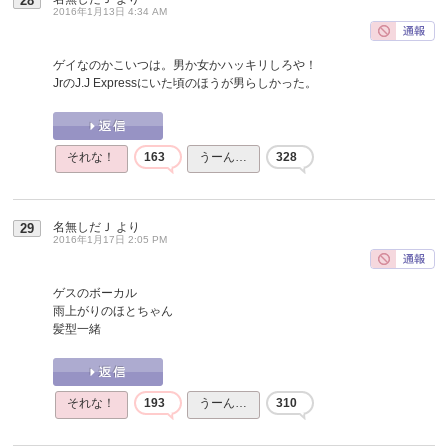
28
2016年1月13日 4:34 AM
ゲイなのかこいつは。男か女かハッキリしろや！
JrのJ.J Expressにいた頃のほうが男らしかった。
それな！
163
うーん…
328
名無しだＪ
より
29
2016年1月17日 2:05 PM
ゲスのボーカル
雨上がりのほとちゃん
髪型一緒
それな！
193
うーん…
310