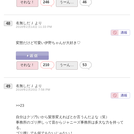
それな！
246
うーん…
46
名無しだＪ
より
48
2016年2月14日 11:33 PM
変態だけど可愛い伊野ちゃんが大好き♡
それな！
210
うーん…
53
名無しだＪ
より
49
2016年2月20日 7:58 PM
>>23
自分はクソ汚いから髪形変えればとか言うんだよな（笑）
事務所のゴリ押しって昔からジャニーズ事務所は多大な力を持って
る。
ゴリ押しでも何でもないじゃない！