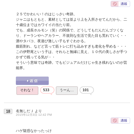
２５でかわいい！のはじっさい奇跡。
ジャニはもともと、素材としては並より上を入所させてんだから、二
十歳位まではカワイイの当たり前。
でも、成長ホルモン（笑）の関係で、どうしてもだんだんゴツくな
り、ドーランやヘアカラー、不規則な生活で見た目も荒れていく・・
酒やタバコ、夜遊び激しい子もすぐわかる。
腹筋割れ、などど言って筋トレに打ち込みすぎも老化を早める・・・
この伊野尾という子は、それらと無縁に見え、１０代の美しさが手つ
かずで残ってる気が・・
そういう意味では奇跡。でもビジュアルだけじゃ生き残れないのが芸
能界。
それな！
533
うーん…
101
名無しだＪ
より
18
2015年12月3日 12:42 PM
ハゲ疑惑なかったっけ