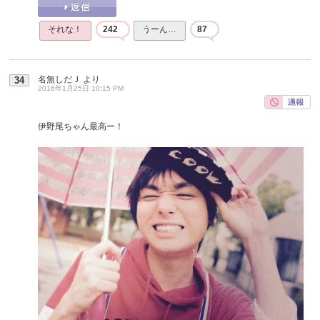
それな！
242
うーん…
87
名無しだＪ
より
34
2016年1月25日 10:15 PM
伊野尾ちゃん最高ー！