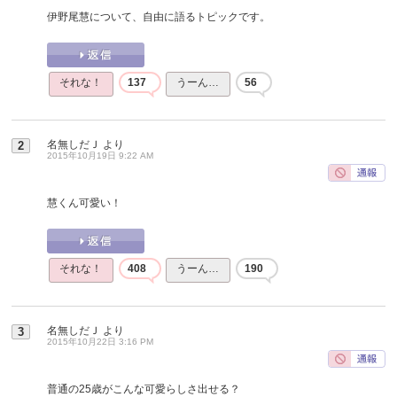
伊野尾慧について、自由に語るトピックです。
それな！
137
うーん…
56
名無しだＪ
より
2
2015年10月19日 9:22 AM
慧くん可愛い！
それな！
408
うーん…
190
名無しだＪ
より
3
2015年10月22日 3:16 PM
普通の25歳がこんな可愛らしさ出せる？