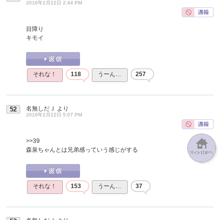
2016年2月22日 2:44 PM
目障り
キモイ
それな！
118
うーん…
257
名無しだＪ
より
52
2016年2月22日 5:07 PM
>>39
森泉ちゃんとは兄弟感っていう感じがする
それな！
153
うーん…
37