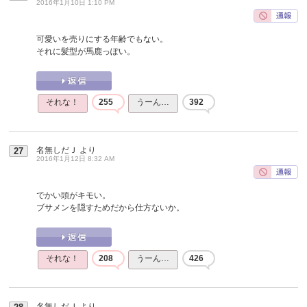
2016年1月10日 1:10 PM
可愛いを売りにする年齢でもない。
それに髪型が馬鹿っぽい。
それな！
255
うーん…
392
名無しだＪ
より
27
2016年1月12日 8:32 AM
でかい頭がキモい。
ブサメンを隠すためだから仕方ないか。
それな！
208
うーん…
426
名無しだＪ
より