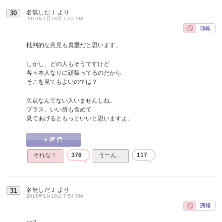
名無しだＪ
より
30
2016年1月18日 1:22 AM
批判的な意見も貴重だと思います。
しかし、どの人もそうですけど
各々本人なりに頑張ってるのだから
そこを見てもよいのでは？
欠点なんてない人いませんしね。
プラス、いい所も含めて
見てあげるともっといいと思いますよ。
それな！
376
うーん…
117
名無しだＪ
より
31
2016年1月18日 7:54 PM