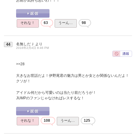
お前が気持ち悪いわ！！！
それな！
63
うーん…
98
名無しだＪ
より
44
2016年2月4日 8:46 PM
>>28
大きなお世話だよ！伊野尾君の魅力は男とか女とか関係ないんだよ！
クソが！
アイドル何だから可愛いのは当たり前だろうが！
JUMPのファンじゃなければレスするな！
それな！
108
うーん…
125