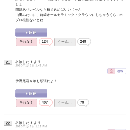
しょ
問題ありレベルなら植え込めばいいじゃん
山田みたいに、前歯オールセラミック・クラウンにしちゃうくらいの
プロ根性ないとね
それな！
124
うーん…
249
名無しだＪ
より
21
2016年1月2日 1:41 AM
伊野尾君今年も頑張れよ！
それな！
407
うーん…
79
名無しだＪ
より
22
2016年1月3日 1:12 PM