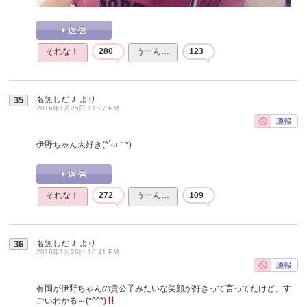
それな！
280
うーん…
123
名無しだＪ
より
35
2016年1月25日 11:27 PM
伊野ちゃん大好き(*´ω｀*)
それな！
272
うーん…
109
名無しだＪ
より
36
2016年1月26日 10:41 PM
有岡が伊野ちゃんの貴公子みたいな笑顔が好きって言ってたけど、す
ごいわかる～(*^^*)