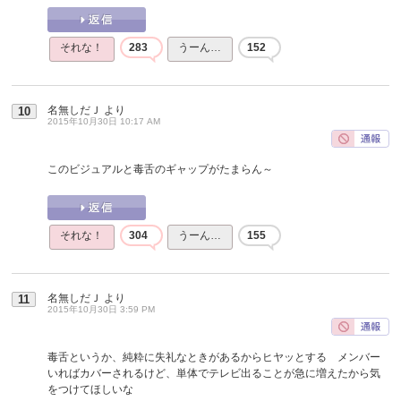
それな！
283
うーん…
152
名無しだＪ
より
10
2015年10月30日 10:17 AM
このビジュアルと毒舌のギャップがたまらん～
それな！
304
うーん…
155
名無しだＪ
より
11
2015年10月30日 3:59 PM
毒舌というか、純粋に失礼なときがあるからヒヤッとする メンバー
いればカバーされるけど、単体でテレビ出ることが急に増えたから気
をつけてほしいな