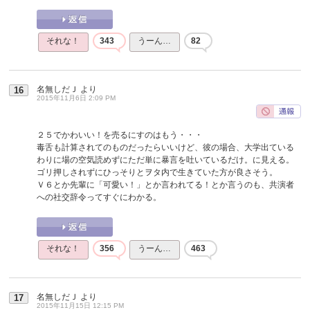
それな！
343
うーん…
82
名無しだＪ
より
16
2015年11月6日 2:09 PM
２５でかわいい！を売るにすのはもう・・・
毒舌も計算されてのものだったらいいけど、彼の場合、大学出ている
わりに場の空気読めずにただ単に暴言を吐いているだけ。に見える。
ゴリ押しされずにひっそりとヲタ内で生きていた方が良さそう。
Ｖ６とか先輩に「可愛い！」とか言われてる！とか言うのも、共演者
への社交辞令ってすぐにわかる。
それな！
356
うーん…
463
名無しだＪ
より
17
2015年11月15日 12:15 PM