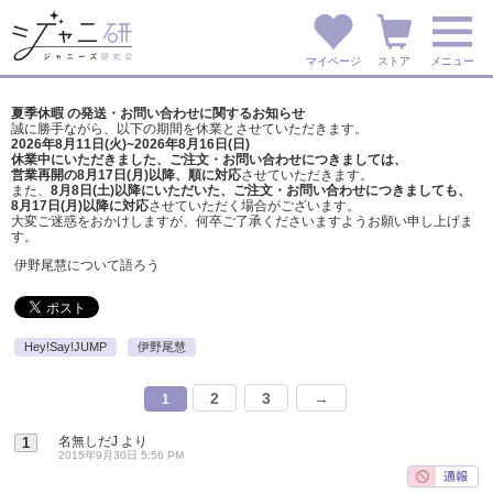
マイページ
ストア
メニュー
夏季休暇 の発送・お問い合わせに関するお知らせ
誠に勝手ながら、以下の期間を休業とさせていただきます。
2026年8月11日(火)~2026年8月16日(日)
休業中にいただきました、ご注文・お問い合わせにつきましては、
営業再開の8月17日(月)以降、順に対応
させていただきます。
また、
8月8日(土)以降にいただいた、ご注文・
お問い合わせにつきましても、
8月17日(月)以降に対応
させていただく場合がございます。
大変ご迷惑をおかけしますが、
何卒ご了承くださいますようお願い申し上げま
す。
伊野尾慧について語ろう
Hey!Say!JUMP
伊野尾慧
2
3
→
1
名無しだJ
より
1
2015年9月30日 5:56 PM