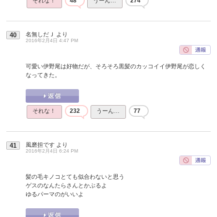
それな！
48
うーん…
274
名無しだＪ
より
40
2016年2月4日 4:47 PM
可愛い伊野尾は好物だが、そろそろ黒髪のカッコイイ伊野尾が恋しく
なってきた。
それな！
232
うーん…
77
風磨担です
より
41
2016年2月4日 6:24 PM
髪の毛キノコとても似合わないと思う
ゲスのなんたらさんとかぶるよ
ゆるパーマのがいいよ