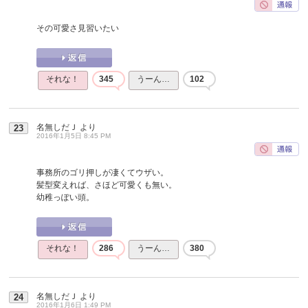
その可愛さ見習いたい
それな！
345
うーん…
102
名無しだＪ
より
23
2016年1月5日 8:45 PM
事務所のゴリ押しが凄くてウザい。
髪型変えれば、さほど可愛くも無い。
幼稚っぽい頭。
それな！
286
うーん…
380
名無しだＪ
より
24
2016年1月6日 1:49 PM