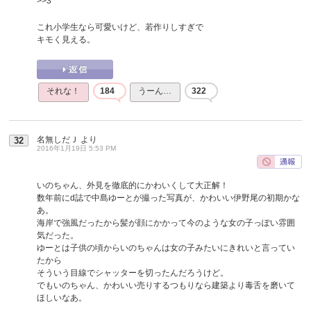
>>3
これ小学生なら可愛いけど、若作りしすぎで
キモく見える。
それな！
184
うーん…
322
名無しだＪ
より
32
2016年1月19日 5:53 PM
いのちゃん、外見を徹底的にかわいくして大正解！
数年前にd誌で中島ゆーとが撮った写真が、かわいい伊野尾の初期かな
あ。
海岸で強風だったから髪が顔にかかって今のような女の子っぽい雰囲
気だった。
ゆーとは子供の頃からいのちゃんは女の子みたいにきれいと言ってい
たから
そういう目線でシャッターを切ったんだろうけど。
でもいのちゃん、かわいい売りするつもりなら建築より毒舌を磨いて
ほしいなあ。