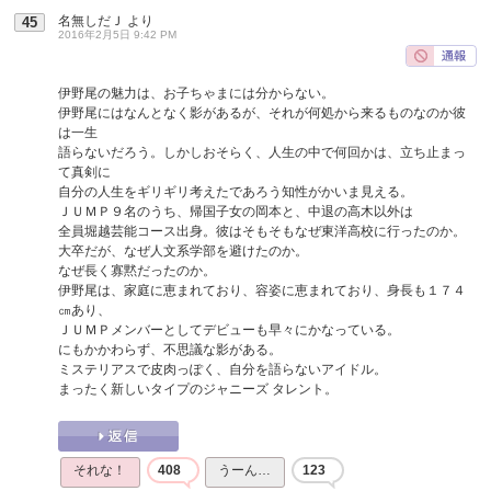
名無しだＪ
より
45
2016年2月5日 9:42 PM
伊野尾の魅力は、お子ちゃまには分からない。
伊野尾にはなんとなく影があるが、それが何処から来るものなのか彼
は一生
語らないだろう。しかしおそらく、人生の中で何回かは、立ち止まっ
て真剣に
自分の人生をギリギリ考えたであろう知性がかいま見える。
ＪＵＭＰ９名のうち、帰国子女の岡本と、中退の高木以外は
全員堀越芸能コース出身。彼はそもそもなぜ東洋高校に行ったのか。
大卒だが、なぜ人文系学部を避けたのか。
なぜ長く寡黙だったのか。
伊野尾は、家庭に恵まれており、容姿に恵まれており、身長も１７４
㎝あり、
ＪＵＭＰメンバーとしてデビューも早々にかなっている。
にもかかわらず、不思議な影がある。
ミステリアスで皮肉っぽく、自分を語らないアイドル。
まったく新しいタイプのジャニーズ タレント。
それな！
408
うーん…
123