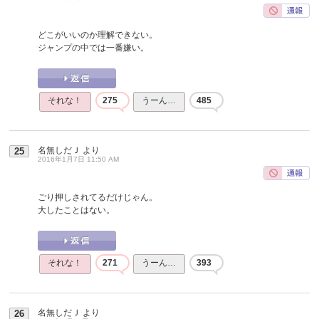
どこがいいのか理解できない。
ジャンプの中では一番嫌い。
それな！
275
うーん…
485
名無しだＪ
より
25
2016年1月7日 11:50 AM
ごり押しされてるだけじゃん。
大したことはない。
それな！
271
うーん…
393
名無しだＪ
より
26