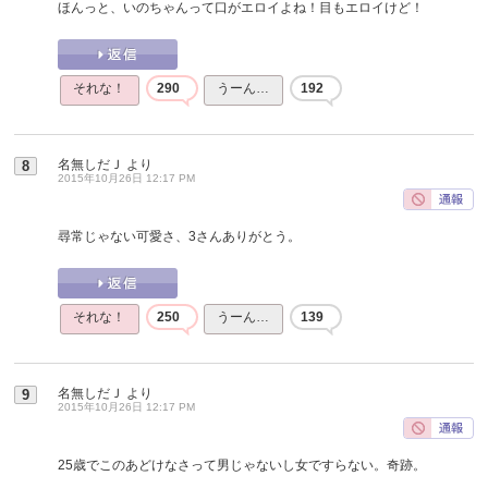
ほんっと、いのちゃんって口がエロイよね！目もエロイけど！
それな！
290
うーん…
192
名無しだＪ
より
8
2015年10月26日 12:17 PM
尋常じゃない可愛さ、3さんありがとう。
それな！
250
うーん…
139
名無しだＪ
より
9
2015年10月26日 12:17 PM
25歳でこのあどけなさって男じゃないし女ですらない。奇跡。