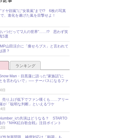
“ドヤ顔嵐”に“女装嵐”まで!? 6枚の写真
で、進化を遂げた嵐を目撃せよ！
idsはいつだって“2人の世界”……!? 思わず笑
真5選
y!JUMP山田涼介に「痩せろブス」と言われて
は誰？
ランキング
now Man・目黒蓮に語った“家族話”に
とを言わないで」── ナーバスになるファ
30日
NES、売り上げ低下でファン嘆くも……アリー
催が「聡明な判断」といえるワケ
14日
umber_iの共演はどうなる？ STARTO
報道の『NHK紅白歌合戦』注目ポイント
12日
ズ性加害問題、補償対応は「順調」も……