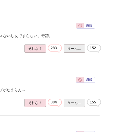
じゃないし女ですらない。奇跡。
283
152
それな！
うーん…
プがたまらん～
304
155
それな！
うーん…