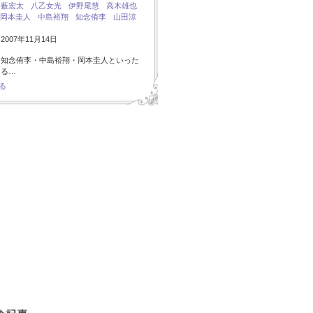
：
薮宏太
八乙女光
伊野尾慧
高木雄也
岡本圭人
中島裕翔
知念侑李
山田涼
007年11月14日
・知念侑李・中島裕翔・岡本圭人といった
ある…
る