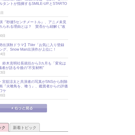
タントが指摘するSMILE-UP.とSTARTO
1日
演『秒速5センチメートル』、アニメ未見
れられる理由とは？ 賛否から紐解く“改
30日
O勢出演秋ドラマ】TVer「お気に入り登録
グ、Snow Man出演作が上位に！
24日
O社、鈴木克明社長就任から3カ月も「変化は
識者が語る今後の“不安材料”
23日
an・宮舘涼太と共演者の写真がSNSから削除
 映画『火喰鳥を、喰う』、鑑賞者からの評価
ワケ
20日
ック
新着トピック