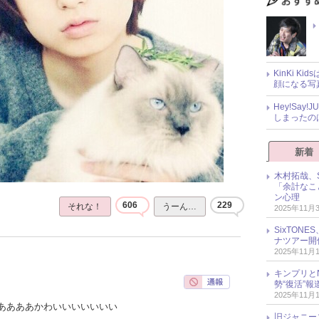
KinKi K
顔になる写
Hey!Sa
しまったの
新着
木村拓哉、S
「余計なこ
ン心理
606
229
それな！
うーん…
2025年11月
SixTO
ナツアー開
2025年11月
キンプリとN
勢“復活”
2025年11月
ああああかわいいいいいいい
旧ジャニー