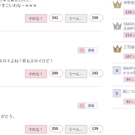
伊野尾
･･すごいわな～ｗｗｗ
238
コ
341
156
それな！
うーん…
SMA
JUM
214
コ
三宅健
107
コ
エロイよね！目もエロイけど！
SMA
オタが
290
192
それな！
うーん…
94
コ
嵐につ
93
コ
りがとう。
250
139
それな！
うーん…