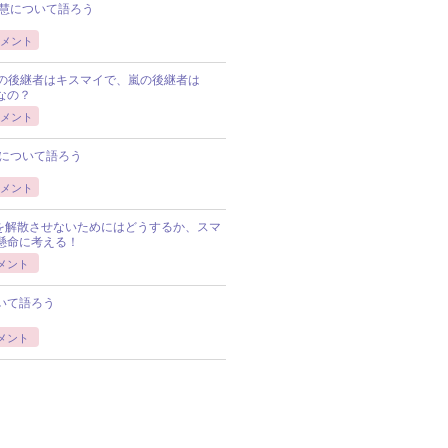
慧について語ろう
メント
Pの後継者はキスマイで、嵐の後継者は
Pなの？
メント
について語ろう
メント
Pを解散させないためにはどうするか、スマ
懸命に考える！
メント
いて語ろう
メント