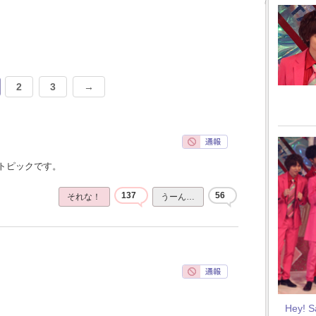
2
3
→
トピックです。
137
56
それな！
うーん…
Hey! 