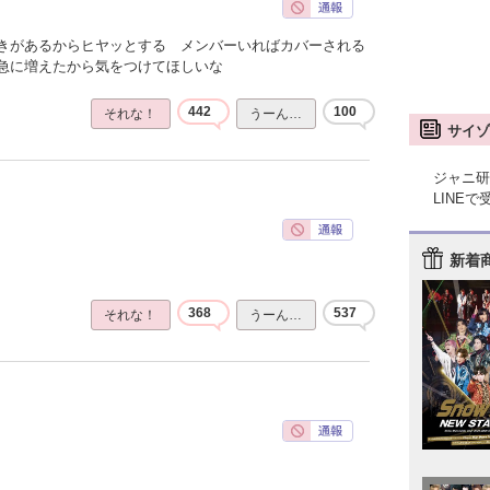
きがあるからヒヤッとする メンバーいればカバーされる
急に増えたから気をつけてほしいな
442
100
それな！
うーん…
サイゾ
ジャニ研
LINE
新着
368
537
それな！
うーん…