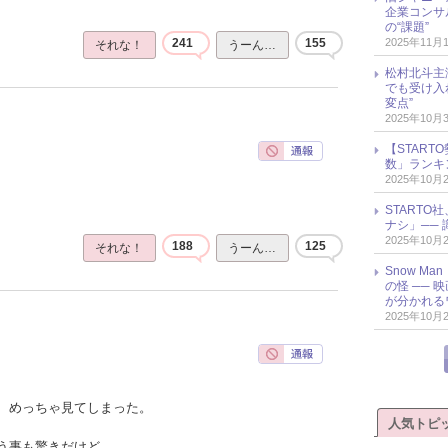
企業コンサル
の“課題”
2025年11月
241
155
それな！
うーん…
松村北斗主
でも受け入
変点”
2025年10月
【START
数」ランキン
2025年10月
START
ナシ」── 
2025年10月
188
125
それな！
うーん…
Snow M
の怪 ──
が分かれる
2025年10月
、めっちゃ見てしまった。
人気トピ
う事も驚きだけど、