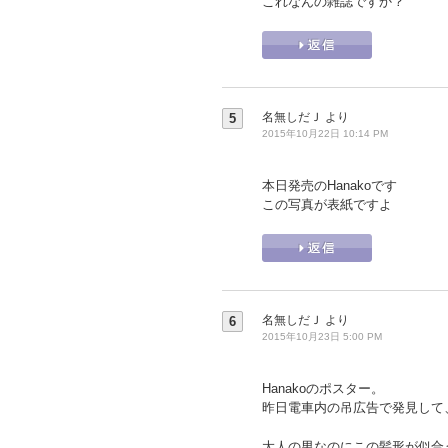
これなんの雑誌ですか？
名無しだＪ
より
5
2015年10月22日 10:14 PM
本日発売のHanakoです
この写真が表紙ですよ
名無しだＪ
より
6
2015年10月23日 5:00 PM
Hanakoのポスター。
昨日電車内の吊広告で発見して
大人の男なのにこの髪形が似合