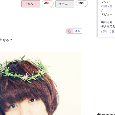
メンバー
408
190
それな！
うーん…
有岡大貴
介
デビュー：2
山田涼介
年少組で
詳しく見
出せる？