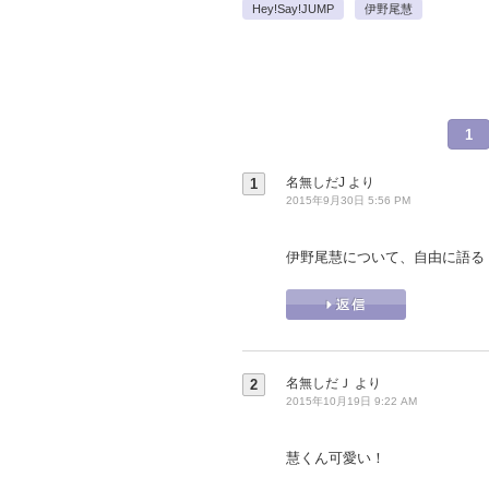
Hey!Say!JUMP
伊野尾慧
1
名無しだJ
より
1
2015年9月30日 5:56 PM
伊野尾慧について、自由に語る
名無しだＪ
より
2
2015年10月19日 9:22 AM
慧くん可愛い！