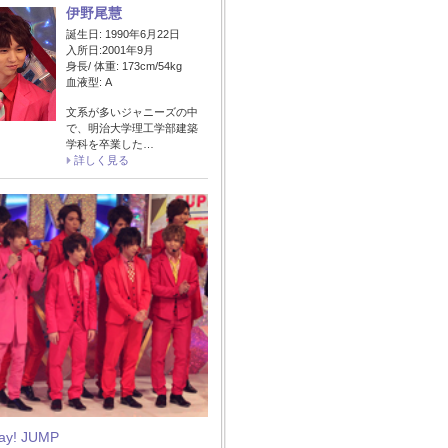
伊野尾慧
誕生日: 1990年6月22日
入所日:2001年9月
身長/ 体重: 173cm/54kg
血液型: A
文系が多いジャニーズの中
で、明治大学理工学部建築
学科を卒業した…
詳しく見る
Say! JUMP