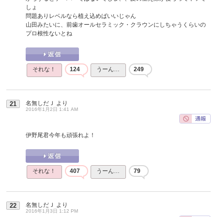
しょ
問題ありレベルなら植え込めばいいじゃん
山田みたいに、前歯オールセラミック・クラウンにしちゃうくらいの
プロ根性ないとね
それな！
124
うーん…
249
名無しだＪ
より
21
2016年1月2日 1:41 AM
伊野尾君今年も頑張れよ！
それな！
407
うーん…
79
名無しだＪ
より
22
2016年1月3日 1:12 PM