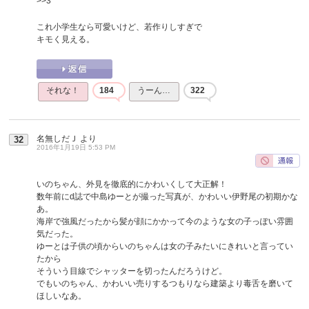
>>3
これ小学生なら可愛いけど、若作りしすぎで
キモく見える。
それな！
184
うーん…
322
名無しだＪ
より
32
2016年1月19日 5:53 PM
いのちゃん、外見を徹底的にかわいくして大正解！
数年前にd誌で中島ゆーとが撮った写真が、かわいい伊野尾の初期かな
あ。
海岸で強風だったから髪が顔にかかって今のような女の子っぽい雰囲
気だった。
ゆーとは子供の頃からいのちゃんは女の子みたいにきれいと言ってい
たから
そういう目線でシャッターを切ったんだろうけど。
でもいのちゃん、かわいい売りするつもりなら建築より毒舌を磨いて
ほしいなあ。