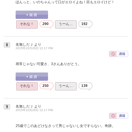
ほんっと、いのちゃんって口がエロイよね！目もエロイけど！
それな！
290
うーん…
192
名無しだＪ
より
8
2015年10月26日 12:17 PM
尋常じゃない可愛さ、3さんありがとう。
それな！
250
うーん…
139
名無しだＪ
より
9
2015年10月26日 12:17 PM
25歳でこのあどけなさって男じゃないし女ですらない。奇跡。