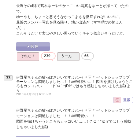
最近そのd誌で髙木ゆーやのかっこいい写真をゆーとが撮っていたの
で、
ゆーやも、ちょっと悪そうなかっこよさを徹底すればいいのに。
最近のメンバー写真を見る限り、地が出過ぎ（ママ呼びの甘えん
坊）。
こわそうだけど実はやさしい男っていうキャラ似合いそうだけど。
それな！
239
うーん…
66
伊野尾ちゃんの猫っぽさいいですよね～( 〃▽〃)ペットショップラブ
33
モーションは悶絶しました…！！//////可愛い…！ 図面を描けちゃうとこ
ろもカッコいい……！(*´ω｀*)DIYではもう感動しちゃいました(笑)
よ
り
2016年1月25日 6:36 PM
伊野尾ちゃんの猫っぽさいいですよね～( 〃▽〃)ペットショップラブ
モーションは悶絶しました…！！//////可愛い…！
図面を描けちゃうところもカッコいい……！(*´ω｀*)DIYではもう感動
しちゃいました(笑)