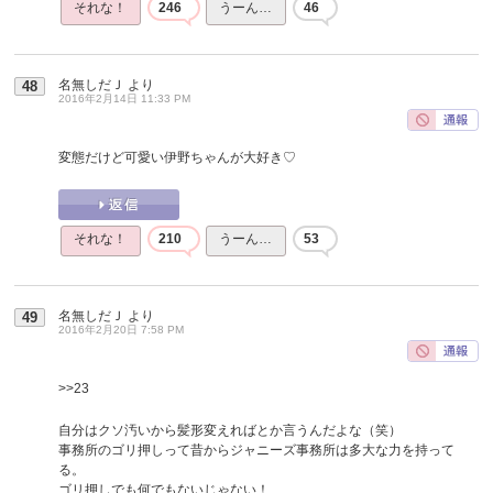
それな！
246
うーん…
46
名無しだＪ
より
48
2016年2月14日 11:33 PM
変態だけど可愛い伊野ちゃんが大好き♡
それな！
210
うーん…
53
名無しだＪ
より
49
2016年2月20日 7:58 PM
>>23
自分はクソ汚いから髪形変えればとか言うんだよな（笑）
事務所のゴリ押しって昔からジャニーズ事務所は多大な力を持って
る。
ゴリ押しでも何でもないじゃない！