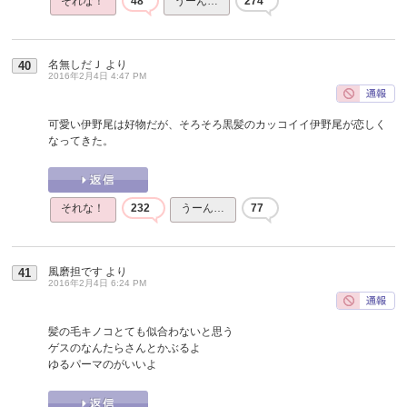
それな！
48
うーん…
274
名無しだＪ
より
40
2016年2月4日 4:47 PM
可愛い伊野尾は好物だが、そろそろ黒髪のカッコイイ伊野尾が恋しく
なってきた。
それな！
232
うーん…
77
風磨担です
より
41
2016年2月4日 6:24 PM
髪の毛キノコとても似合わないと思う
ゲスのなんたらさんとかぶるよ
ゆるパーマのがいいよ