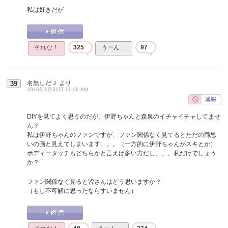
私は好きだが
それな！
325
うーん…
97
名無しだＪ
より
39
2016年1月31日 11:08 AM
DIYを見てよく思うのだが、伊野ちゃんと森泉のイチャイチャしてませ
ん？
私は伊野ちゃんのファンですが、ファン関係なく見てるとただの両思
いの画と見えてしまいます。。。（一方的に伊野ちゃんがスキとか）
ボディータッチもどちらかと言えば多い方だし、、、私だけでしょう
か？
ファン関係なく見ると皆さんはどう思いますか？
（もし不可解に思ったならすいません）