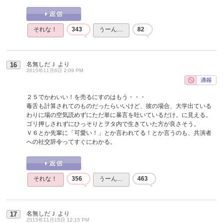
それな！
343
うーん…
82
名無しだＪ
より
16
2015年11月6日 2:09 PM
２５でかわいい！を売るにすのはもう・・・
毒舌も計算されてのものだったらいいけど、彼の場合、大学出ている
わりに場の空気読めずにただ単に暴言を吐いているだけ。に見える。
ゴリ押しされずにひっそりとヲタ内で生きていた方が良さそう。
Ｖ６とか先輩に「可愛い！」とか言われてる！とか言うのも、共演者
への社交辞令ってすぐにわかる。
それな！
356
うーん…
463
名無しだＪ
より
17
2015年11月15日 12:15 PM