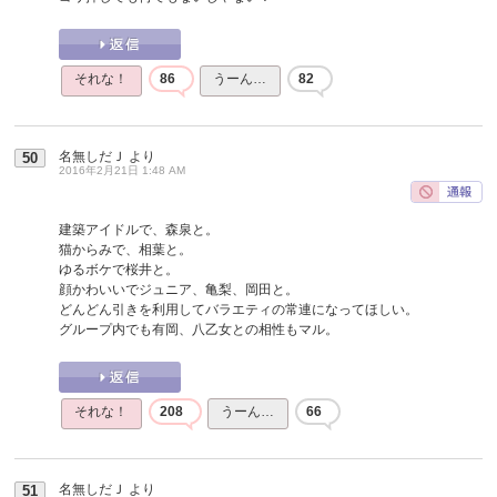
それな！
86
うーん…
82
名無しだＪ
より
50
2016年2月21日 1:48 AM
建築アイドルで、森泉と。
猫からみで、相葉と。
ゆるボケで桜井と。
顔かわいいでジュニア、亀梨、岡田と。
どんどん引きを利用してバラエティの常連になってほしい。
グループ内でも有岡、八乙女との相性もマル。
それな！
208
うーん…
66
名無しだＪ
より
51