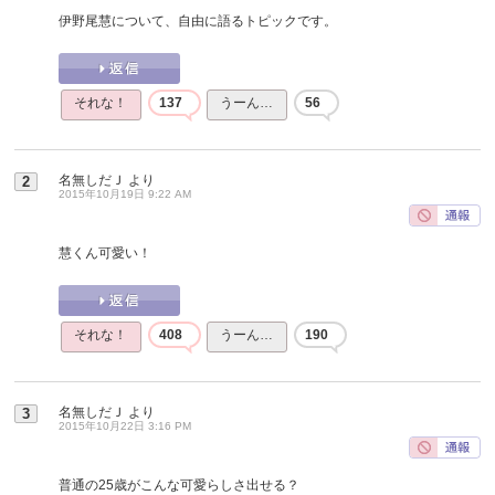
伊野尾慧について、自由に語るトピックです。
それな！
137
うーん…
56
名無しだＪ
より
2
2015年10月19日 9:22 AM
慧くん可愛い！
それな！
408
うーん…
190
名無しだＪ
より
3
2015年10月22日 3:16 PM
普通の25歳がこんな可愛らしさ出せる？