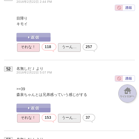
2016年2月22日 2:44 PM
目障り
キモイ
それな！
118
うーん…
257
名無しだＪ
より
52
2016年2月22日 5:07 PM
>>39
森泉ちゃんとは兄弟感っていう感じがする
それな！
153
うーん…
37