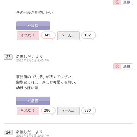
その可愛さ見習いたい
それな！
345
うーん…
102
名無しだＪ
より
23
2016年1月5日 8:45 PM
事務所のゴリ押しが凄くてウザい。
髪型変えれば、さほど可愛くも無い。
幼稚っぽい頭。
それな！
286
うーん…
380
名無しだＪ
より
24
2016年1月6日 1:49 PM