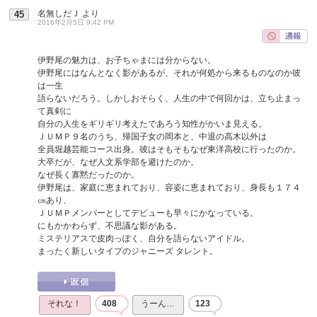
名無しだＪ
より
45
2016年2月5日 9:42 PM
伊野尾の魅力は、お子ちゃまには分からない。
伊野尾にはなんとなく影があるが、それが何処から来るものなのか彼
は一生
語らないだろう。しかしおそらく、人生の中で何回かは、立ち止まっ
て真剣に
自分の人生をギリギリ考えたであろう知性がかいま見える。
ＪＵＭＰ９名のうち、帰国子女の岡本と、中退の高木以外は
全員堀越芸能コース出身。彼はそもそもなぜ東洋高校に行ったのか。
大卒だが、なぜ人文系学部を避けたのか。
なぜ長く寡黙だったのか。
伊野尾は、家庭に恵まれており、容姿に恵まれており、身長も１７４
㎝あり、
ＪＵＭＰメンバーとしてデビューも早々にかなっている。
にもかかわらず、不思議な影がある。
ミステリアスで皮肉っぽく、自分を語らないアイドル。
まったく新しいタイプのジャニーズ タレント。
それな！
408
うーん…
123