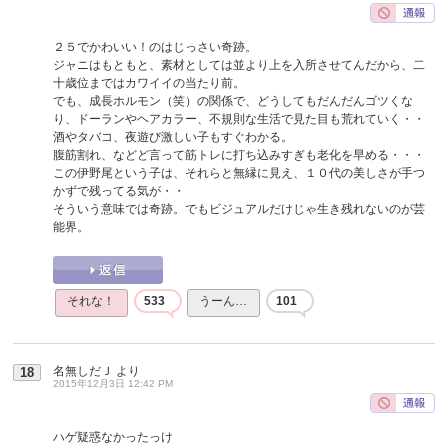
２５でかわいい！のはじっさい奇跡。
ジャニはもともと、素材としては並より上を入所させてんだから、二
十歳位まではカワイイの当たり前。
でも、成長ホルモン（笑）の関係で、どうしてもだんだんゴツくな
り、ドーランやヘアカラー、不規則な生活で見た目も荒れていく・・
酒やタバコ、夜遊び激しい子もすぐわかる。
腹筋割れ、などど言って筋トレに打ち込みすぎも老化を早める・・・
この伊野尾という子は、それらと無縁に見え、１０代の美しさが手つ
かずで残ってる気が・・
そういう意味では奇跡。でもビジュアルだけじゃ生き残れないのが芸
能界。
それな！
533
うーん…
101
名無しだＪ
より
18
2015年12月3日 12:42 PM
ハゲ疑惑なかったっけ