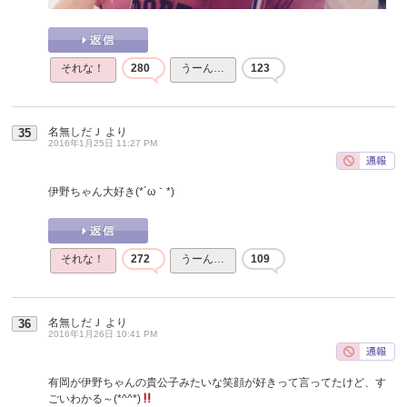
それな！
280
うーん…
123
名無しだＪ
より
35
2016年1月25日 11:27 PM
伊野ちゃん大好き(*´ω｀*)
それな！
272
うーん…
109
名無しだＪ
より
36
2016年1月26日 10:41 PM
有岡が伊野ちゃんの貴公子みたいな笑顔が好きって言ってたけど、す
ごいわかる～(*^^*)