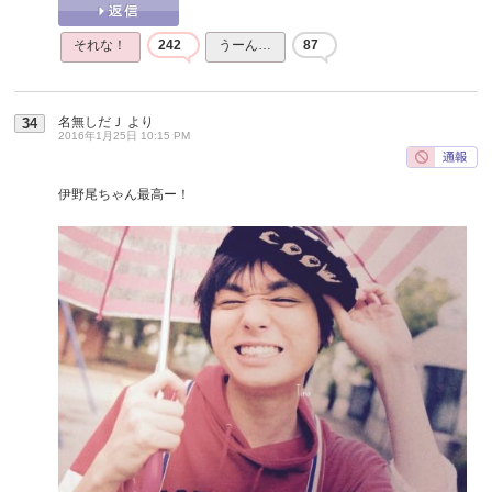
それな！
242
うーん…
87
名無しだＪ
より
34
2016年1月25日 10:15 PM
伊野尾ちゃん最高ー！