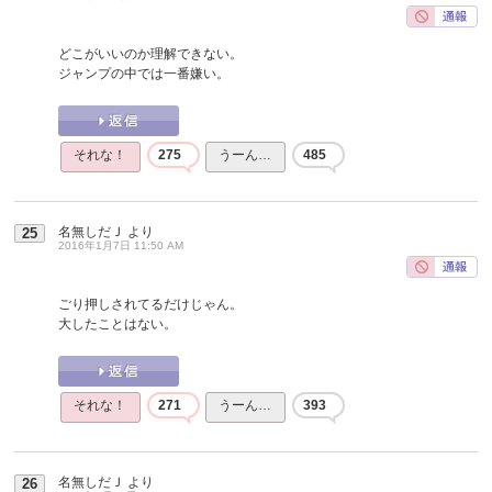
どこがいいのか理解できない。
ジャンプの中では一番嫌い。
それな！
275
うーん…
485
名無しだＪ
より
25
2016年1月7日 11:50 AM
ごり押しされてるだけじゃん。
大したことはない。
それな！
271
うーん…
393
名無しだＪ
より
26