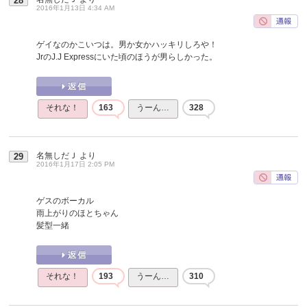
28
2016年1月13日 4:34 AM
ゲイなのかこいつは。男か女かハッキリしろや！
JrのJ.J Expressにいた頃のほうが男らしかった。
それな！
163
うーん…
328
名無しだＪ
より
29
2016年1月17日 2:05 PM
ゲスのボーカル
雨上がりのほとちゃん
髪型一緒
それな！
193
うーん…
310