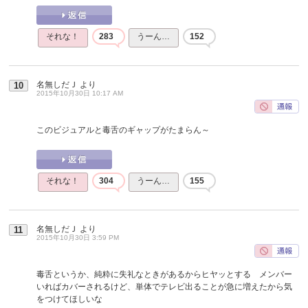
それな！
283
うーん…
152
名無しだＪ
より
10
2015年10月30日 10:17 AM
このビジュアルと毒舌のギャップがたまらん～
それな！
304
うーん…
155
名無しだＪ
より
11
2015年10月30日 3:59 PM
毒舌というか、純粋に失礼なときがあるからヒヤッとする メンバー
いればカバーされるけど、単体でテレビ出ることが急に増えたから気
をつけてほしいな