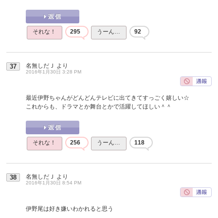
それな！
295
うーん…
92
名無しだＪ
より
37
2016年1月30日 3:28 PM
最近伊野ちゃんがどんどんテレビに出てきてすっごく嬉しい☆
これからも、ドラマとか舞台とかで活躍してほしい＾＾
それな！
256
うーん…
118
名無しだＪ
より
38
2016年1月30日 8:54 PM
伊野尾は好き嫌いわかれると思う