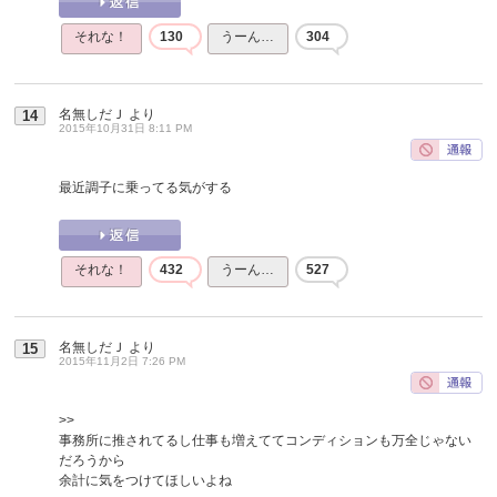
それな！
130
うーん…
304
名無しだＪ
より
14
2015年10月31日 8:11 PM
最近調子に乗ってる気がする
それな！
432
うーん…
527
名無しだＪ
より
15
2015年11月2日 7:26 PM
>>
事務所に推されてるし仕事も増えててコンディションも万全じゃない
だろうから
余計に気をつけてほしいよね