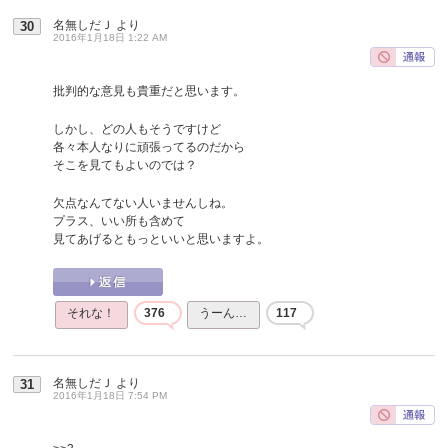
名無しだＪ
より
30
2016年1月18日 1:22 AM
批判的な意見も貴重だと思います。
しかし、どの人もそうですけど
各々本人なりに頑張ってるのだから
そこを見てもよいのでは？
欠点なんてない人いませんしね。
プラス、いい所も含めて
見てあげるともっといいと思いますよ。
それな！
376
うーん…
117
名無しだＪ
より
31
2016年1月18日 7:54 PM