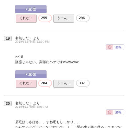
それな！
255
うーん…
296
名無しだＪ
より
19
2015年12月4日 12:50 PM
>>18
疑惑じゃない、実際にハゲですwwwwww
それな！
284
うーん…
337
名無しだＪ
より
20
2015年12月9日 3:08 PM
眉毛ぼっさぼさ、、すね毛もしっかり、、
からするとゲーハーではないでしょ、、髪の生え際が後ろってヤツで