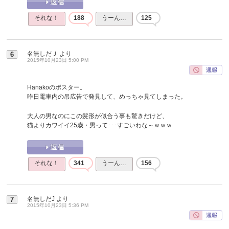
それな！
188
うーん…
125
名無しだＪ
より
6
2015年10月23日 5:00 PM
Hanakoのポスター。
昨日電車内の吊広告で発見して、めっちゃ見てしまった。
大人の男なのにこの髪形が似合う事も驚きだけど、
猫よりカワイイ25歳・男って･･･すごいわな～ｗｗｗ
それな！
341
うーん…
156
名無しだJ
より
7
2015年10月23日 5:36 PM