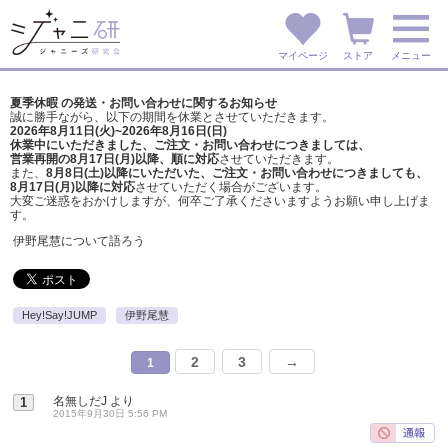
マイページ
ストア
メニュー
夏季休暇 の発送・お問い合わせに関するお知らせ
誠に勝手ながら、以下の期間を休業とさせていただきます。
2026年8月11日(火)~2026年8月16日(日)
休業中にいただきました、ご注文・お問い合わせにつきましては、
営業再開の8月17日(月)以降、順に対応
させていただきます。
また、
8月8日(土)以降にいただいた、ご注文・
お問い合わせにつきましても、
8月17日(月)以降に対応
させていただく場合がございます。
大変ご迷惑をおかけしますが、
何卒ご了承くださいますようお願い申し上げま
す。
伊野尾慧について語ろう
Hey!Say!JUMP
伊野尾慧
2
3
→
1
名無しだJ
より
1
2015年9月30日 5:56 PM