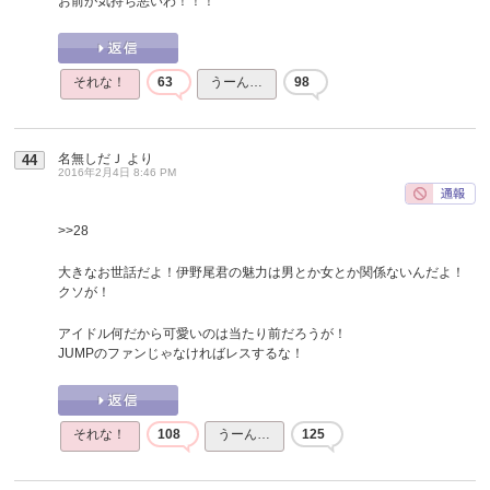
お前が気持ち悪いわ！！！
それな！
63
うーん…
98
名無しだＪ
より
44
2016年2月4日 8:46 PM
>>28
大きなお世話だよ！伊野尾君の魅力は男とか女とか関係ないんだよ！
クソが！
アイドル何だから可愛いのは当たり前だろうが！
JUMPのファンじゃなければレスするな！
それな！
108
うーん…
125