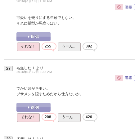
2016年1月10日 1:10 PM
可愛いを売りにする年齢でもない。
それに髪型が馬鹿っぽい。
それな！
255
うーん…
392
名無しだＪ
より
27
2016年1月12日 8:32 AM
でかい頭がキモい。
ブサメンを隠すためだから仕方ないか。
それな！
208
うーん…
426
名無しだＪ
より