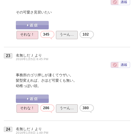
その可愛さ見習いたい
それな！
345
うーん…
102
名無しだＪ
より
23
2016年1月5日 8:45 PM
事務所のゴリ押しが凄くてウザい。
髪型変えれば、さほど可愛くも無い。
幼稚っぽい頭。
それな！
286
うーん…
380
名無しだＪ
より
24
2016年1月6日 1:49 PM