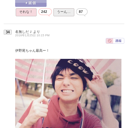
それな！
242
うーん…
87
名無しだＪ
より
34
2016年1月25日 10:15 PM
伊野尾ちゃん最高ー！