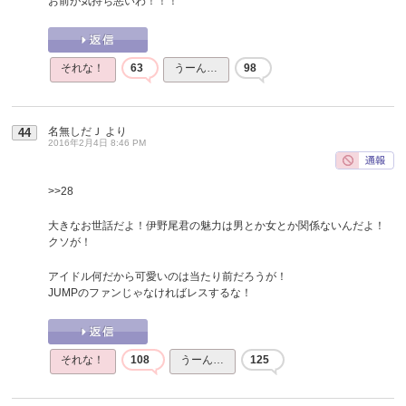
お前が気持ち悪いわ！！！
それな！
63
うーん…
98
名無しだＪ
より
44
2016年2月4日 8:46 PM
>>28
大きなお世話だよ！伊野尾君の魅力は男とか女とか関係ないんだよ！
クソが！
アイドル何だから可愛いのは当たり前だろうが！
JUMPのファンじゃなければレスするな！
それな！
108
うーん…
125