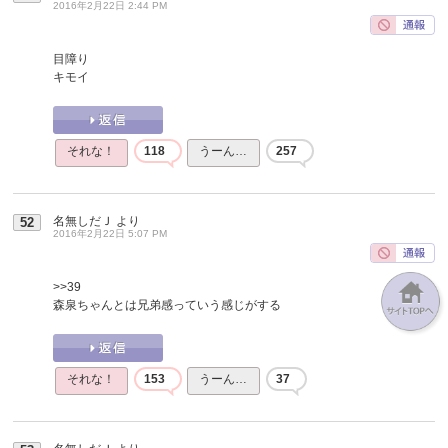
2016年2月22日 2:44 PM
目障り
キモイ
それな！
118
うーん…
257
名無しだＪ
より
52
2016年2月22日 5:07 PM
>>39
森泉ちゃんとは兄弟感っていう感じがする
それな！
153
うーん…
37