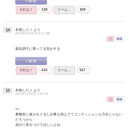
それな！
130
うーん…
304
名無しだＪ
より
14
2015年10月31日 8:11 PM
最近調子に乗ってる気がする
それな！
432
うーん…
527
名無しだＪ
より
15
2015年11月2日 7:26 PM
>>
事務所に推されてるし仕事も増えててコンディションも万全じゃない
だろうから
余計に気をつけてほしいよね