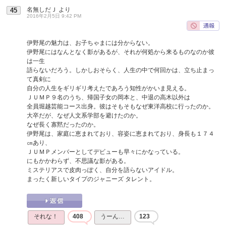
名無しだＪ
より
45
2016年2月5日 9:42 PM
伊野尾の魅力は、お子ちゃまには分からない。
伊野尾にはなんとなく影があるが、それが何処から来るものなのか彼
は一生
語らないだろう。しかしおそらく、人生の中で何回かは、立ち止まっ
て真剣に
自分の人生をギリギリ考えたであろう知性がかいま見える。
ＪＵＭＰ９名のうち、帰国子女の岡本と、中退の高木以外は
全員堀越芸能コース出身。彼はそもそもなぜ東洋高校に行ったのか。
大卒だが、なぜ人文系学部を避けたのか。
なぜ長く寡黙だったのか。
伊野尾は、家庭に恵まれており、容姿に恵まれており、身長も１７４
㎝あり、
ＪＵＭＰメンバーとしてデビューも早々にかなっている。
にもかかわらず、不思議な影がある。
ミステリアスで皮肉っぽく、自分を語らないアイドル。
まったく新しいタイプのジャニーズ タレント。
それな！
408
うーん…
123