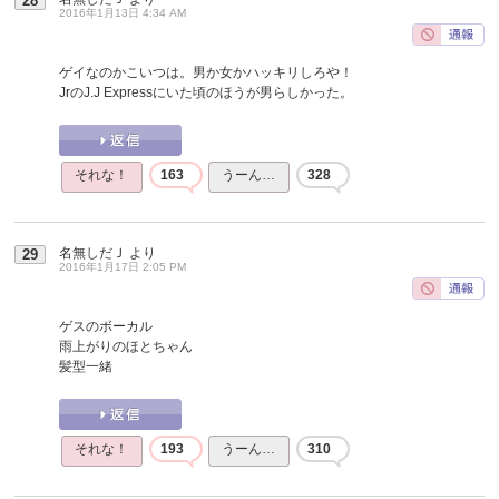
28
2016年1月13日 4:34 AM
ゲイなのかこいつは。男か女かハッキリしろや！
JrのJ.J Expressにいた頃のほうが男らしかった。
それな！
163
うーん…
328
名無しだＪ
より
29
2016年1月17日 2:05 PM
ゲスのボーカル
雨上がりのほとちゃん
髪型一緒
それな！
193
うーん…
310