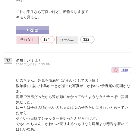
>>3
これ小学生なら可愛いけど、若作りしすぎで
キモく見える。
それな！
184
うーん…
322
名無しだＪ
より
32
2016年1月19日 5:53 PM
いのちゃん、外見を徹底的にかわいくして大正解！
数年前にd誌で中島ゆーとが撮った写真が、かわいい伊野尾の初期かな
あ。
海岸で強風だったから髪が顔にかかって今のような女の子っぽい雰囲
気だった。
ゆーとは子供の頃からいのちゃんは女の子みたいにきれいと言ってい
たから
そういう目線でシャッターを切ったんだろうけど。
でもいのちゃん、かわいい売りするつもりなら建築より毒舌を磨いて
ほしいなあ。