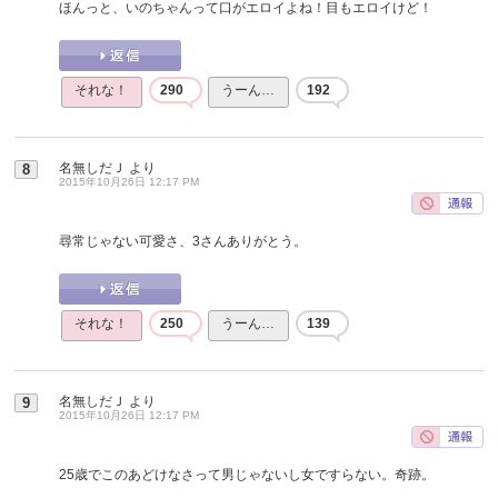
ほんっと、いのちゃんって口がエロイよね！目もエロイけど！
それな！
290
うーん…
192
名無しだＪ
より
8
2015年10月26日 12:17 PM
尋常じゃない可愛さ、3さんありがとう。
それな！
250
うーん…
139
名無しだＪ
より
9
2015年10月26日 12:17 PM
25歳でこのあどけなさって男じゃないし女ですらない。奇跡。