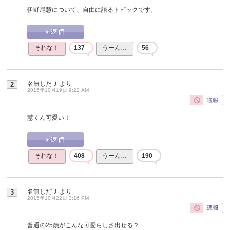
伊野尾慧について、自由に語るトピックです。
それな！
137
うーん…
56
名無しだＪ
より
2
2015年10月19日 9:22 AM
慧くん可愛い！
それな！
408
うーん…
190
名無しだＪ
より
3
2015年10月22日 3:16 PM
普通の25歳がこんな可愛らしさ出せる？