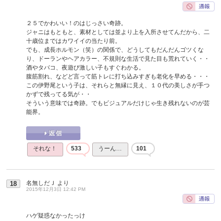
２５でかわいい！のはじっさい奇跡。
ジャニはもともと、素材としては並より上を入所させてんだから、二
十歳位まではカワイイの当たり前。
でも、成長ホルモン（笑）の関係で、どうしてもだんだんゴツくな
り、ドーランやヘアカラー、不規則な生活で見た目も荒れていく・・
酒やタバコ、夜遊び激しい子もすぐわかる。
腹筋割れ、などど言って筋トレに打ち込みすぎも老化を早める・・・
この伊野尾という子は、それらと無縁に見え、１０代の美しさが手つ
かずで残ってる気が・・
そういう意味では奇跡。でもビジュアルだけじゃ生き残れないのが芸
能界。
それな！
533
うーん…
101
名無しだＪ
より
18
2015年12月3日 12:42 PM
ハゲ疑惑なかったっけ