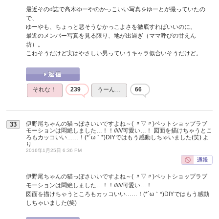
最近そのd誌で髙木ゆーやのかっこいい写真をゆーとが撮っていたの
で、
ゆーやも、ちょっと悪そうなかっこよさを徹底すればいいのに。
最近のメンバー写真を見る限り、地が出過ぎ（ママ呼びの甘えん
坊）。
こわそうだけど実はやさしい男っていうキャラ似合いそうだけど。
それな！
239
うーん…
66
伊野尾ちゃんの猫っぽさいいですよね～( 〃▽〃)ペットショップラブ
33
モーションは悶絶しました…！！//////可愛い…！ 図面を描けちゃうとこ
ろもカッコいい……！(*´ω｀*)DIYではもう感動しちゃいました(笑)
よ
り
2016年1月25日 6:36 PM
伊野尾ちゃんの猫っぽさいいですよね～( 〃▽〃)ペットショップラブ
モーションは悶絶しました…！！//////可愛い…！
図面を描けちゃうところもカッコいい……！(*´ω｀*)DIYではもう感動
しちゃいました(笑)