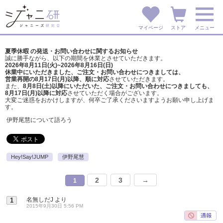
マイページ
ストア
メニュー
夏季休暇 の発送・お問い合わせに関するお知らせ
誠に勝手ながら、以下の期間を休業とさせていただきます。
2026年8月11日(火)~2026年8月16日(日)
休業中にいただきました、ご注文・お問い合わせにつきましては、
営業再開の8月17日(月)以降、順に対応
させていただきます。
また、
8月8日(土)以降にいただいた、ご注文・
お問い合わせにつきましても、
8月17日(月)以降に対応
させていただく場合がございます。
大変ご迷惑をおかけしますが、
何卒ご了承くださいますようお願い申し上げま
す。
伊野尾慧について語ろう
Hey!Say!JUMP
伊野尾慧
2
3
→
1
名無しだJ
より
1
2015年9月30日 5:56 PM