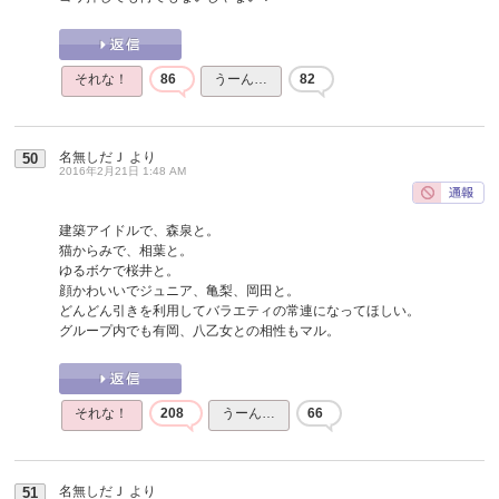
それな！
86
うーん…
82
名無しだＪ
より
50
2016年2月21日 1:48 AM
建築アイドルで、森泉と。
猫からみで、相葉と。
ゆるボケで桜井と。
顔かわいいでジュニア、亀梨、岡田と。
どんどん引きを利用してバラエティの常連になってほしい。
グループ内でも有岡、八乙女との相性もマル。
それな！
208
うーん…
66
名無しだＪ
より
51