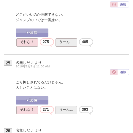
どこがいいのか理解できない。
ジャンプの中では一番嫌い。
それな！
275
うーん…
485
名無しだＪ
より
25
2016年1月7日 11:50 AM
ごり押しされてるだけじゃん。
大したことはない。
それな！
271
うーん…
393
名無しだＪ
より
26