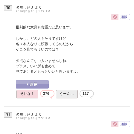
名無しだＪ
より
30
2016年1月18日 1:22 AM
批判的な意見も貴重だと思います。
しかし、どの人もそうですけど
各々本人なりに頑張ってるのだから
そこを見てもよいのでは？
欠点なんてない人いませんしね。
プラス、いい所も含めて
見てあげるともっといいと思いますよ。
それな！
376
うーん…
117
名無しだＪ
より
31
2016年1月18日 7:54 PM