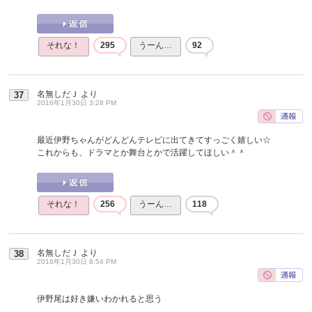
それな！
295
うーん…
92
名無しだＪ
より
37
2016年1月30日 3:28 PM
最近伊野ちゃんがどんどんテレビに出てきてすっごく嬉しい☆
これからも、ドラマとか舞台とかで活躍してほしい＾＾
それな！
256
うーん…
118
名無しだＪ
より
38
2016年1月30日 8:54 PM
伊野尾は好き嫌いわかれると思う