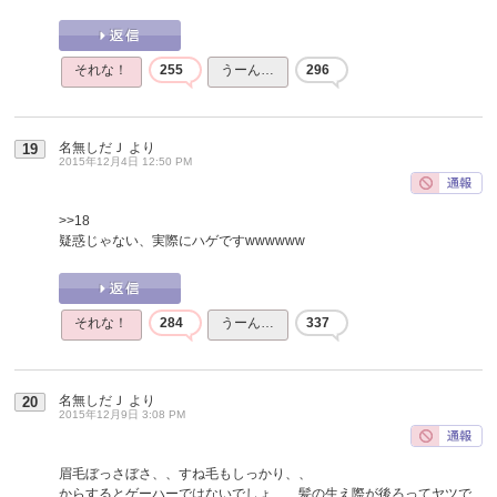
それな！
255
うーん…
296
名無しだＪ
より
19
2015年12月4日 12:50 PM
>>18
疑惑じゃない、実際にハゲですwwwwww
それな！
284
うーん…
337
名無しだＪ
より
20
2015年12月9日 3:08 PM
眉毛ぼっさぼさ、、すね毛もしっかり、、
からするとゲーハーではないでしょ、、髪の生え際が後ろってヤツで