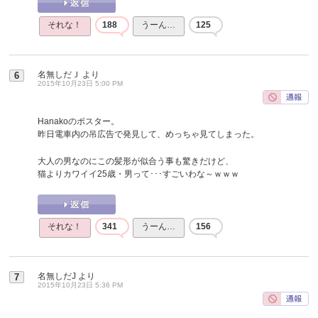
それな！
188
うーん…
125
名無しだＪ
より
6
2015年10月23日 5:00 PM
Hanakoのポスター。
昨日電車内の吊広告で発見して、めっちゃ見てしまった。
大人の男なのにこの髪形が似合う事も驚きだけど、
猫よりカワイイ25歳・男って･･･すごいわな～ｗｗｗ
それな！
341
うーん…
156
名無しだJ
より
7
2015年10月23日 5:36 PM