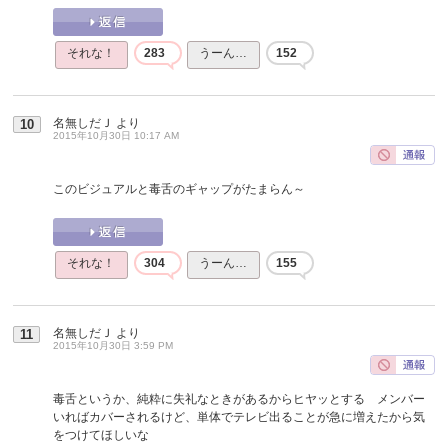
それな！
283
うーん…
152
名無しだＪ
より
10
2015年10月30日 10:17 AM
このビジュアルと毒舌のギャップがたまらん～
それな！
304
うーん…
155
名無しだＪ
より
11
2015年10月30日 3:59 PM
毒舌というか、純粋に失礼なときがあるからヒヤッとする メンバー
いればカバーされるけど、単体でテレビ出ることが急に増えたから気
をつけてほしいな