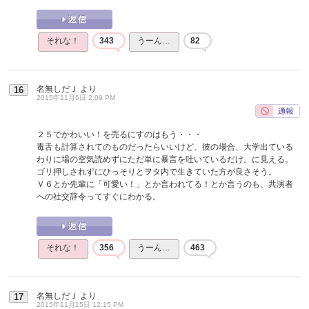
それな！
343
うーん…
82
名無しだＪ
より
16
2015年11月6日 2:09 PM
２５でかわいい！を売るにすのはもう・・・
毒舌も計算されてのものだったらいいけど、彼の場合、大学出ている
わりに場の空気読めずにただ単に暴言を吐いているだけ。に見える。
ゴリ押しされずにひっそりとヲタ内で生きていた方が良さそう。
Ｖ６とか先輩に「可愛い！」とか言われてる！とか言うのも、共演者
への社交辞令ってすぐにわかる。
それな！
356
うーん…
463
名無しだＪ
より
17
2015年11月15日 12:15 PM