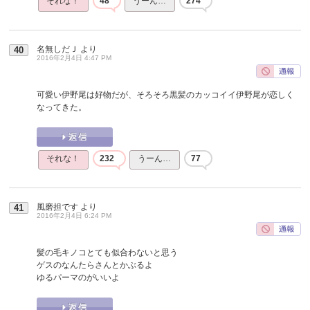
それな！
48
うーん…
274
名無しだＪ
より
40
2016年2月4日 4:47 PM
可愛い伊野尾は好物だが、そろそろ黒髪のカッコイイ伊野尾が恋しく
なってきた。
それな！
232
うーん…
77
風磨担です
より
41
2016年2月4日 6:24 PM
髪の毛キノコとても似合わないと思う
ゲスのなんたらさんとかぶるよ
ゆるパーマのがいいよ