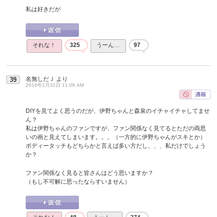
私は好きだが
それな！
325
うーん…
97
名無しだＪ
より
39
2016年1月31日 11:08 AM
DIYを見てよく思うのだが、伊野ちゃんと森泉のイチャイチャしてませ
ん？
私は伊野ちゃんのファンですが、ファン関係なく見てるとただの両思
いの画と見えてしまいます。。。（一方的に伊野ちゃんがスキとか）
ボディータッチもどちらかと言えば多い方だし、、、私だけでしょう
か？
ファン関係なく見ると皆さんはどう思いますか？
（もし不可解に思ったならすいません）