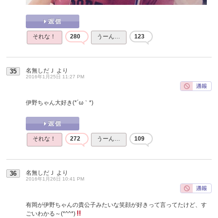
それな！
280
うーん…
123
名無しだＪ
より
35
2016年1月25日 11:27 PM
伊野ちゃん大好き(*´ω｀*)
それな！
272
うーん…
109
名無しだＪ
より
36
2016年1月26日 10:41 PM
有岡が伊野ちゃんの貴公子みたいな笑顔が好きって言ってたけど、す
ごいわかる～(*^^*)