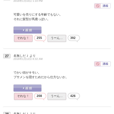
2016年1月10日 1:10 PM
可愛いを売りにする年齢でもない。
それに髪型が馬鹿っぽい。
それな！
255
うーん…
392
名無しだＪ
より
27
2016年1月12日 8:32 AM
でかい頭がキモい。
ブサメンを隠すためだから仕方ないか。
それな！
208
うーん…
426
名無しだＪ
より