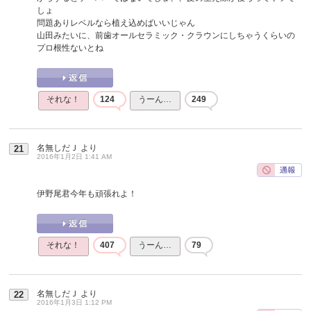
しょ
問題ありレベルなら植え込めばいいじゃん
山田みたいに、前歯オールセラミック・クラウンにしちゃうくらいの
プロ根性ないとね
それな！
124
うーん…
249
名無しだＪ
より
21
2016年1月2日 1:41 AM
伊野尾君今年も頑張れよ！
それな！
407
うーん…
79
名無しだＪ
より
22
2016年1月3日 1:12 PM