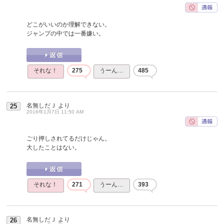
どこがいいのか理解できない。
ジャンプの中では一番嫌い。
それな！
275
うーん…
485
名無しだＪ
より
25
2016年1月7日 11:50 AM
ごり押しされてるだけじゃん。
大したことはない。
それな！
271
うーん…
393
名無しだＪ
より
26