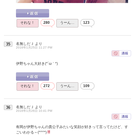
それな！
280
うーん…
123
名無しだＪ
より
35
2016年1月25日 11:27 PM
伊野ちゃん大好き(*´ω｀*)
それな！
272
うーん…
109
名無しだＪ
より
36
2016年1月26日 10:41 PM
有岡が伊野ちゃんの貴公子みたいな笑顔が好きって言ってたけど、す
ごいわかる～(*^^*)