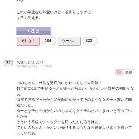
>>3
これ小学生なら可愛いけど、若作りしすぎで
キモく見える。
それな！
184
うーん…
322
名無しだＪ
より
32
2016年1月19日 5:53 PM
いのちゃん、外見を徹底的にかわいくして大正解！
数年前にd誌で中島ゆーとが撮った写真が、かわいい伊野尾の初期かな
あ。
海岸で強風だったから髪が顔にかかって今のような女の子っぽい雰囲
気だった。
ゆーとは子供の頃からいのちゃんは女の子みたいにきれいと言ってい
たから
そういう目線でシャッターを切ったんだろうけど。
でもいのちゃん、かわいい売りするつもりなら建築より毒舌を磨いて
ほしいなあ。