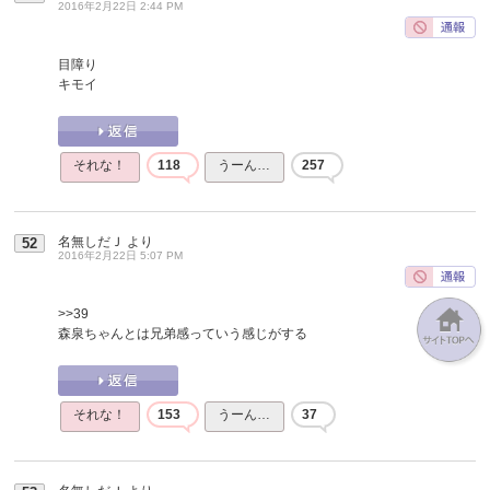
2016年2月22日 2:44 PM
目障り
キモイ
それな！
118
うーん…
257
名無しだＪ
より
52
2016年2月22日 5:07 PM
>>39
森泉ちゃんとは兄弟感っていう感じがする
それな！
153
うーん…
37