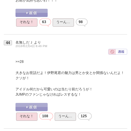
お前が気持ち悪いわ！！！
それな！
63
うーん…
98
名無しだＪ
より
44
2016年2月4日 8:46 PM
>>28
大きなお世話だよ！伊野尾君の魅力は男とか女とか関係ないんだよ！
クソが！
アイドル何だから可愛いのは当たり前だろうが！
JUMPのファンじゃなければレスするな！
それな！
108
うーん…
125