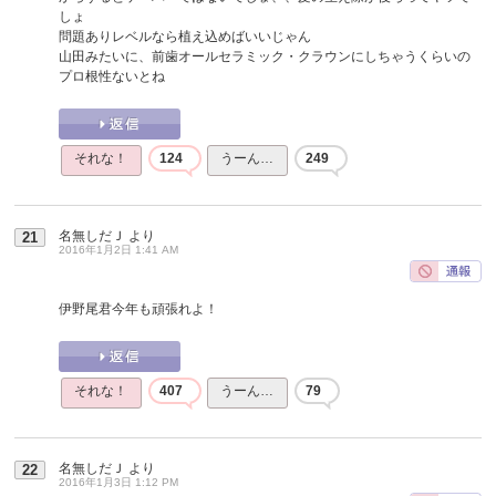
しょ
問題ありレベルなら植え込めばいいじゃん
山田みたいに、前歯オールセラミック・クラウンにしちゃうくらいの
プロ根性ないとね
それな！
124
うーん…
249
名無しだＪ
より
21
2016年1月2日 1:41 AM
伊野尾君今年も頑張れよ！
それな！
407
うーん…
79
名無しだＪ
より
22
2016年1月3日 1:12 PM