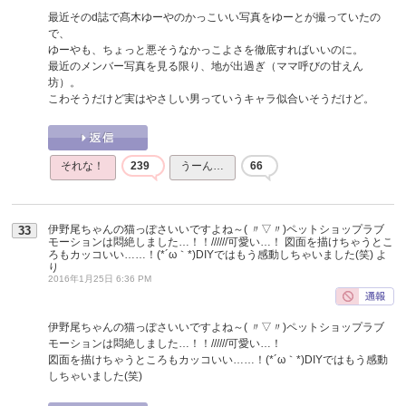
最近そのd誌で髙木ゆーやのかっこいい写真をゆーとが撮っていたの
で、
ゆーやも、ちょっと悪そうなかっこよさを徹底すればいいのに。
最近のメンバー写真を見る限り、地が出過ぎ（ママ呼びの甘えん
坊）。
こわそうだけど実はやさしい男っていうキャラ似合いそうだけど。
それな！
239
うーん…
66
伊野尾ちゃんの猫っぽさいいですよね～( 〃▽〃)ペットショップラブ
33
モーションは悶絶しました…！！//////可愛い…！ 図面を描けちゃうとこ
ろもカッコいい……！(*´ω｀*)DIYではもう感動しちゃいました(笑)
よ
り
2016年1月25日 6:36 PM
伊野尾ちゃんの猫っぽさいいですよね～( 〃▽〃)ペットショップラブ
モーションは悶絶しました…！！//////可愛い…！
図面を描けちゃうところもカッコいい……！(*´ω｀*)DIYではもう感動
しちゃいました(笑)