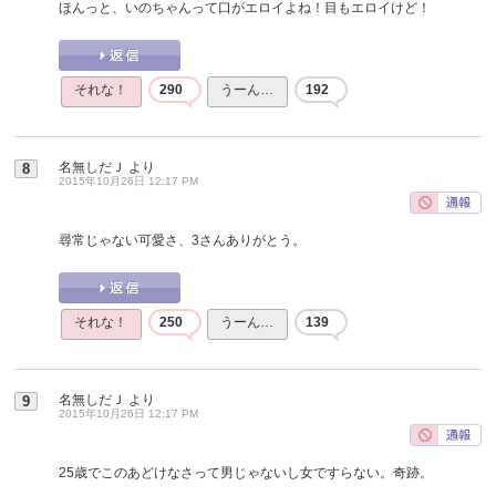
ほんっと、いのちゃんって口がエロイよね！目もエロイけど！
それな！
290
うーん…
192
名無しだＪ
より
8
2015年10月26日 12:17 PM
尋常じゃない可愛さ、3さんありがとう。
それな！
250
うーん…
139
名無しだＪ
より
9
2015年10月26日 12:17 PM
25歳でこのあどけなさって男じゃないし女ですらない。奇跡。