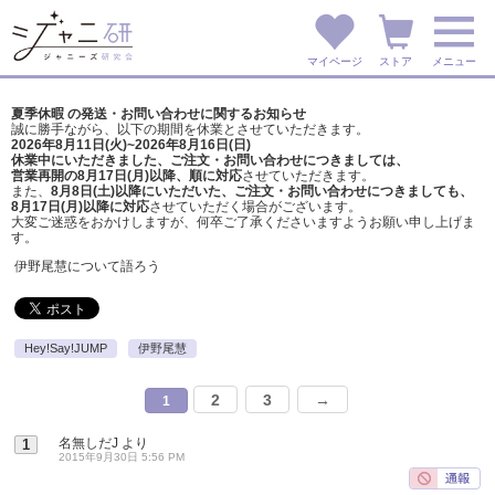
マイページ
ストア
メニュー
夏季休暇 の発送・お問い合わせに関するお知らせ
誠に勝手ながら、以下の期間を休業とさせていただきます。
2026年8月11日(火)~2026年8月16日(日)
休業中にいただきました、ご注文・お問い合わせにつきましては、
営業再開の8月17日(月)以降、順に対応
させていただきます。
また、
8月8日(土)以降にいただいた、ご注文・
お問い合わせにつきましても、
8月17日(月)以降に対応
させていただく場合がございます。
大変ご迷惑をおかけしますが、
何卒ご了承くださいますようお願い申し上げま
す。
伊野尾慧について語ろう
Hey!Say!JUMP
伊野尾慧
2
3
→
1
名無しだJ
より
1
2015年9月30日 5:56 PM