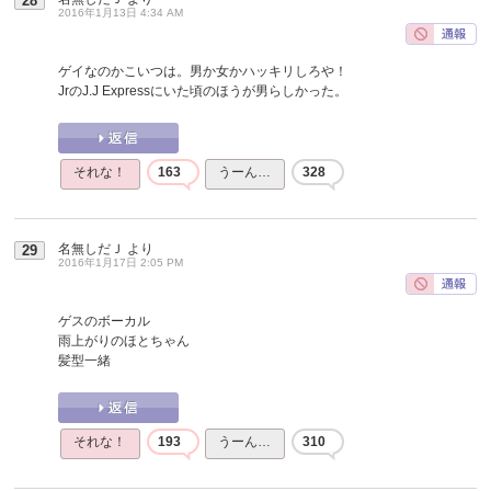
28
2016年1月13日 4:34 AM
ゲイなのかこいつは。男か女かハッキリしろや！
JrのJ.J Expressにいた頃のほうが男らしかった。
それな！
163
うーん…
328
名無しだＪ
より
29
2016年1月17日 2:05 PM
ゲスのボーカル
雨上がりのほとちゃん
髪型一緒
それな！
193
うーん…
310