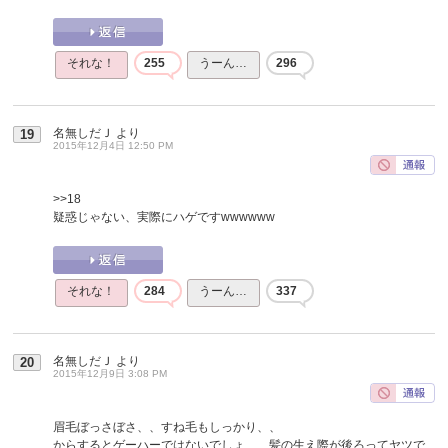
それな！
255
うーん…
296
名無しだＪ
より
19
2015年12月4日 12:50 PM
>>18
疑惑じゃない、実際にハゲですwwwwww
それな！
284
うーん…
337
名無しだＪ
より
20
2015年12月9日 3:08 PM
眉毛ぼっさぼさ、、すね毛もしっかり、、
からするとゲーハーではないでしょ、、髪の生え際が後ろってヤツで