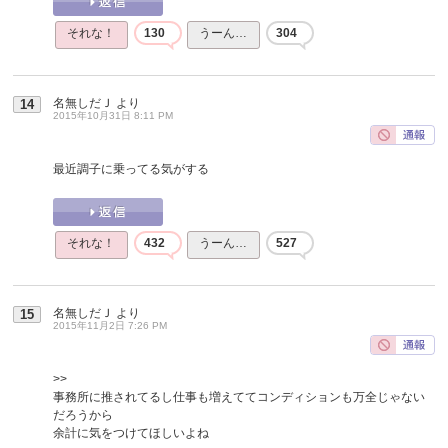
それな！
130
うーん…
304
名無しだＪ
より
14
2015年10月31日 8:11 PM
最近調子に乗ってる気がする
それな！
432
うーん…
527
名無しだＪ
より
15
2015年11月2日 7:26 PM
>>
事務所に推されてるし仕事も増えててコンディションも万全じゃない
だろうから
余計に気をつけてほしいよね