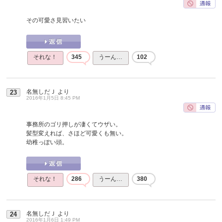
その可愛さ見習いたい
それな！
345
うーん…
102
名無しだＪ
より
23
2016年1月5日 8:45 PM
事務所のゴリ押しが凄くてウザい。
髪型変えれば、さほど可愛くも無い。
幼稚っぽい頭。
それな！
286
うーん…
380
名無しだＪ
より
24
2016年1月6日 1:49 PM