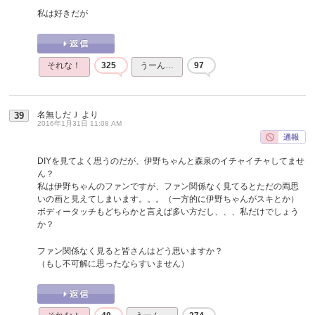
私は好きだが
それな！
325
うーん…
97
名無しだＪ
より
39
2016年1月31日 11:08 AM
DIYを見てよく思うのだが、伊野ちゃんと森泉のイチャイチャしてませ
ん？
私は伊野ちゃんのファンですが、ファン関係なく見てるとただの両思
いの画と見えてしまいます。。。（一方的に伊野ちゃんがスキとか）
ボディータッチもどちらかと言えば多い方だし、、、私だけでしょう
か？
ファン関係なく見ると皆さんはどう思いますか？
（もし不可解に思ったならすいません）