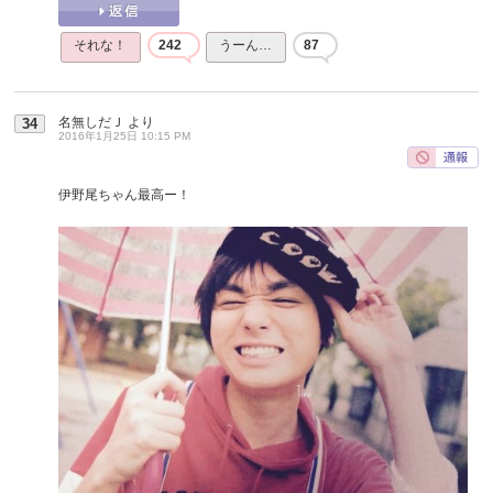
それな！
242
うーん…
87
名無しだＪ
より
34
2016年1月25日 10:15 PM
伊野尾ちゃん最高ー！