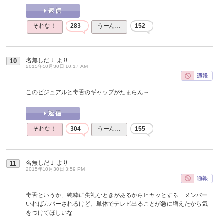
それな！
283
うーん…
152
名無しだＪ
より
10
2015年10月30日 10:17 AM
このビジュアルと毒舌のギャップがたまらん～
それな！
304
うーん…
155
名無しだＪ
より
11
2015年10月30日 3:59 PM
毒舌というか、純粋に失礼なときがあるからヒヤッとする メンバー
いればカバーされるけど、単体でテレビ出ることが急に増えたから気
をつけてほしいな