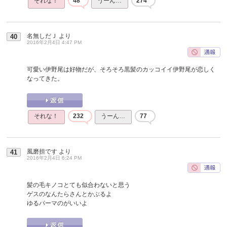
それな！
48
うーん…
274
名無しだＪ
より
40
2016年2月4日 4:47 PM
可愛い伊野尾は好物だが、そろそろ黒髪のカッコイイ伊野尾が恋しく
なってきた。
それな！
232
うーん…
77
風磨担です
より
41
2016年2月4日 6:24 PM
髪の毛キノコとても似合わないと思う
ゲスのなんたらさんとかぶるよ
ゆるパーマのがいいよ