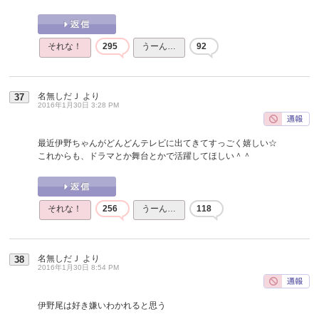
それな！
295
うーん…
92
名無しだＪ
より
37
2016年1月30日 3:28 PM
最近伊野ちゃんがどんどんテレビに出てきてすっごく嬉しい☆
これからも、ドラマとか舞台とかで活躍してほしい＾＾
それな！
256
うーん…
118
名無しだＪ
より
38
2016年1月30日 8:54 PM
伊野尾は好き嫌いわかれると思う