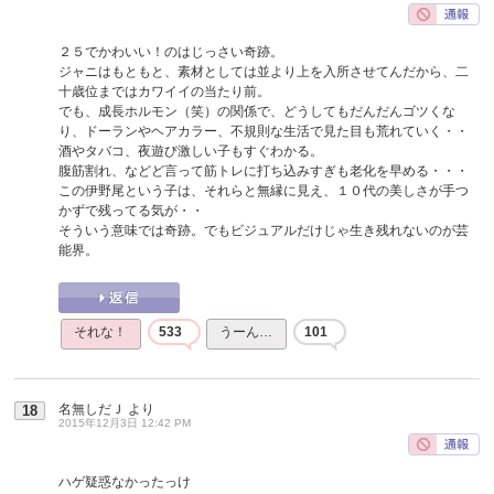
２５でかわいい！のはじっさい奇跡。
ジャニはもともと、素材としては並より上を入所させてんだから、二
十歳位まではカワイイの当たり前。
でも、成長ホルモン（笑）の関係で、どうしてもだんだんゴツくな
り、ドーランやヘアカラー、不規則な生活で見た目も荒れていく・・
酒やタバコ、夜遊び激しい子もすぐわかる。
腹筋割れ、などど言って筋トレに打ち込みすぎも老化を早める・・・
この伊野尾という子は、それらと無縁に見え、１０代の美しさが手つ
かずで残ってる気が・・
そういう意味では奇跡。でもビジュアルだけじゃ生き残れないのが芸
能界。
それな！
533
うーん…
101
名無しだＪ
より
18
2015年12月3日 12:42 PM
ハゲ疑惑なかったっけ