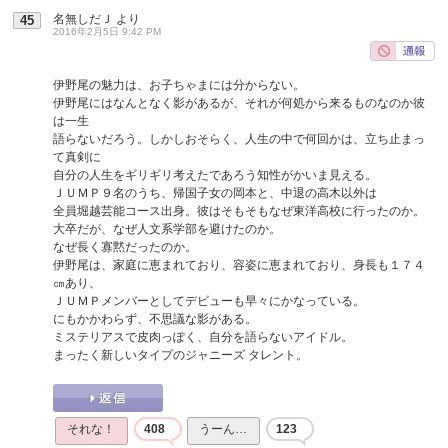
名無しだＪ
より
45
2016年2月5日 9:42 PM
伊野尾の魅力は、お子ちゃまには分からない。
伊野尾にはなんとなく影があるが、それが何処から来るものなのか彼
は一生
語らないだろう。しかしおそらく、人生の中で何回かは、立ち止まっ
て真剣に
自分の人生をギリギリ考えたであろう知性がかいま見える。
ＪＵＭＰ９名のうち、帰国子女の岡本と、中退の高木以外は
全員堀越芸能コース出身。彼はそもそもなぜ東洋高校に行ったのか。
大卒だが、なぜ人文系学部を避けたのか。
なぜ長く寡黙だったのか。
伊野尾は、家庭に恵まれており、容姿に恵まれており、身長も１７４
㎝あり、
ＪＵＭＰメンバーとしてデビューも早々にかなっている。
にもかかわらず、不思議な影がある。
ミステリアスで皮肉っぽく、自分を語らないアイドル。
まったく新しいタイプのジャニーズ タレント。
それな！
408
うーん…
123