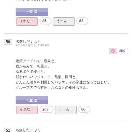
それな！
86
うーん…
82
名無しだＪ
より
50
2016年2月21日 1:48 AM
建築アイドルで、森泉と。
猫からみで、相葉と。
ゆるボケで桜井と。
顔かわいいでジュニア、亀梨、岡田と。
どんどん引きを利用してバラエティの常連になってほしい。
グループ内でも有岡、八乙女との相性もマル。
それな！
208
うーん…
66
名無しだＪ
より
51