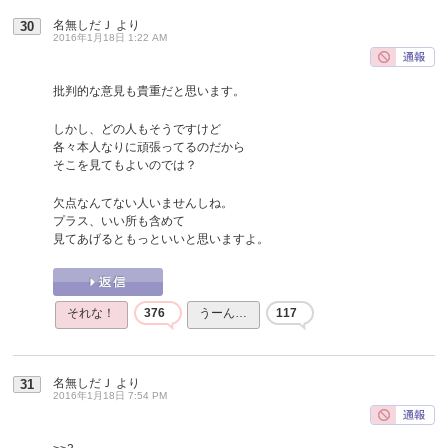
名無しだＪ
より
30
2016年1月18日 1:22 AM
批判的な意見も貴重だと思います。
しかし、どの人もそうですけど
各々本人なりに頑張ってるのだから
そこを見てもよいのでは？
欠点なんてない人いませんしね。
プラス、いい所も含めて
見てあげるともっといいと思いますよ。
それな！
376
うーん…
117
名無しだＪ
より
31
2016年1月18日 7:54 PM