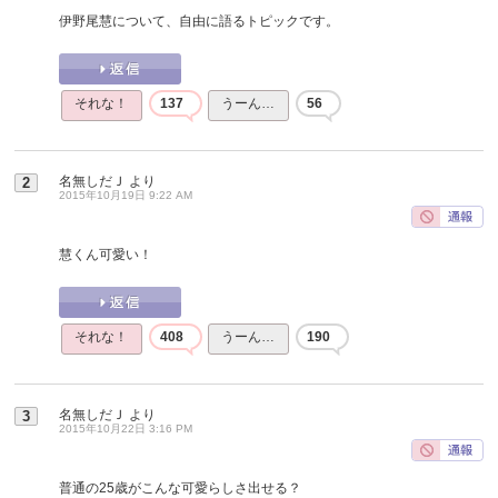
伊野尾慧について、自由に語るトピックです。
それな！
137
うーん…
56
名無しだＪ
より
2
2015年10月19日 9:22 AM
慧くん可愛い！
それな！
408
うーん…
190
名無しだＪ
より
3
2015年10月22日 3:16 PM
普通の25歳がこんな可愛らしさ出せる？