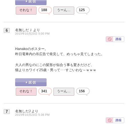
それな！
188
うーん…
125
名無しだＪ
より
6
2015年10月23日 5:00 PM
Hanakoのポスター。
昨日電車内の吊広告で発見して、めっちゃ見てしまった。
大人の男なのにこの髪形が似合う事も驚きだけど、
猫よりカワイイ25歳・男って･･･すごいわな～ｗｗｗ
それな！
341
うーん…
156
名無しだJ
より
7
2015年10月23日 5:36 PM