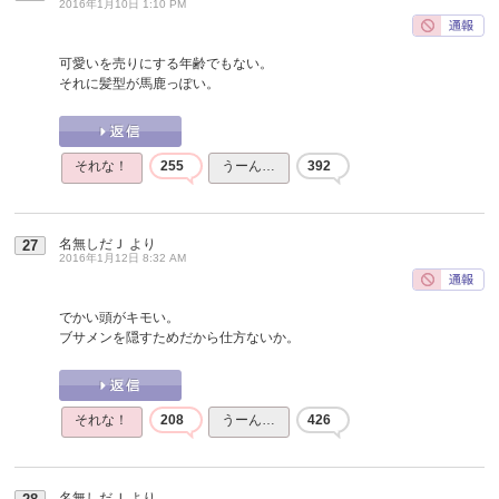
2016年1月10日 1:10 PM
可愛いを売りにする年齢でもない。
それに髪型が馬鹿っぽい。
それな！
255
うーん…
392
名無しだＪ
より
27
2016年1月12日 8:32 AM
でかい頭がキモい。
ブサメンを隠すためだから仕方ないか。
それな！
208
うーん…
426
名無しだＪ
より