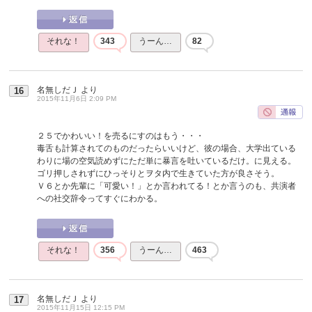
それな！
343
うーん…
82
名無しだＪ
より
16
2015年11月6日 2:09 PM
２５でかわいい！を売るにすのはもう・・・
毒舌も計算されてのものだったらいいけど、彼の場合、大学出ている
わりに場の空気読めずにただ単に暴言を吐いているだけ。に見える。
ゴリ押しされずにひっそりとヲタ内で生きていた方が良さそう。
Ｖ６とか先輩に「可愛い！」とか言われてる！とか言うのも、共演者
への社交辞令ってすぐにわかる。
それな！
356
うーん…
463
名無しだＪ
より
17
2015年11月15日 12:15 PM