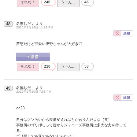
それな！
246
うーん…
46
名無しだＪ
より
48
2016年2月14日 11:33 PM
変態だけど可愛い伊野ちゃんが大好き♡
それな！
210
うーん…
53
名無しだＪ
より
49
2016年2月20日 7:58 PM
>>23
自分はクソ汚いから髪形変えればとか言うんだよな（笑）
事務所のゴリ押しって昔からジャニーズ事務所は多大な力を持って
る。
ゴリ押しでも何でもないじゃない！