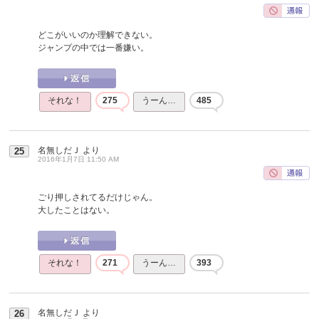
どこがいいのか理解できない。
ジャンプの中では一番嫌い。
それな！
275
うーん…
485
名無しだＪ
より
25
2016年1月7日 11:50 AM
ごり押しされてるだけじゃん。
大したことはない。
それな！
271
うーん…
393
名無しだＪ
より
26