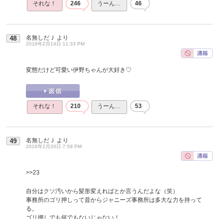
それな！
246
うーん…
46
名無しだＪ
より
48
2016年2月14日 11:33 PM
変態だけど可愛い伊野ちゃんが大好き♡
それな！
210
うーん…
53
名無しだＪ
より
49
2016年2月20日 7:58 PM
>>23
自分はクソ汚いから髪形変えればとか言うんだよな（笑）
事務所のゴリ押しって昔からジャニーズ事務所は多大な力を持って
る。
ゴリ押しでも何でもないじゃない！