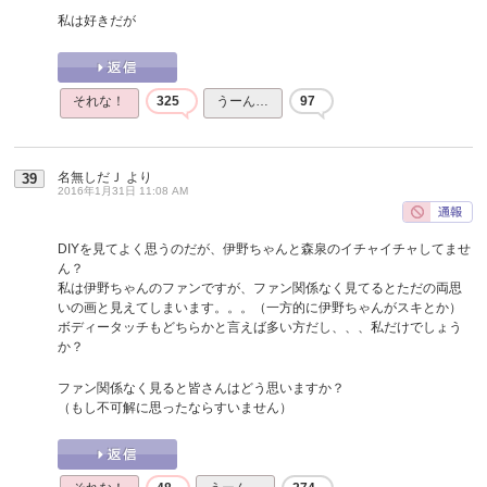
私は好きだが
それな！
325
うーん…
97
名無しだＪ
より
39
2016年1月31日 11:08 AM
DIYを見てよく思うのだが、伊野ちゃんと森泉のイチャイチャしてませ
ん？
私は伊野ちゃんのファンですが、ファン関係なく見てるとただの両思
いの画と見えてしまいます。。。（一方的に伊野ちゃんがスキとか）
ボディータッチもどちらかと言えば多い方だし、、、私だけでしょう
か？
ファン関係なく見ると皆さんはどう思いますか？
（もし不可解に思ったならすいません）