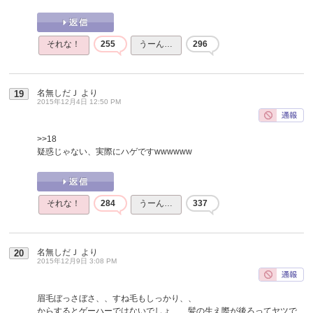
それな！
255
うーん…
296
名無しだＪ
より
19
2015年12月4日 12:50 PM
>>18
疑惑じゃない、実際にハゲですwwwwww
それな！
284
うーん…
337
名無しだＪ
より
20
2015年12月9日 3:08 PM
眉毛ぼっさぼさ、、すね毛もしっかり、、
からするとゲーハーではないでしょ、、髪の生え際が後ろってヤツで