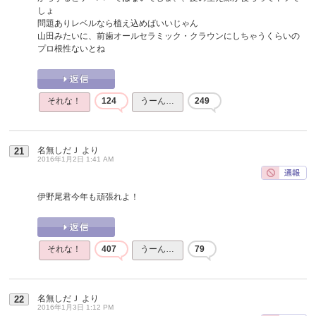
しょ
問題ありレベルなら植え込めばいいじゃん
山田みたいに、前歯オールセラミック・クラウンにしちゃうくらいの
プロ根性ないとね
それな！
124
うーん…
249
名無しだＪ
より
21
2016年1月2日 1:41 AM
伊野尾君今年も頑張れよ！
それな！
407
うーん…
79
名無しだＪ
より
22
2016年1月3日 1:12 PM