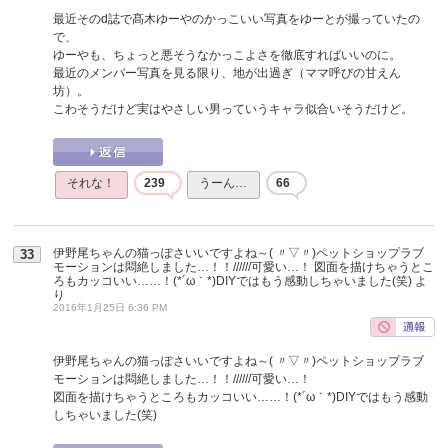
最近そのd誌で髙木ゆーやのかっこいい写真をゆーとが撮っていたの
で、
ゆーやも、ちょっと悪そうなかっこよさを徹底すればいいのに。
最近のメンバー写真を見る限り、地が出過ぎ（ママ呼びの甘えん
坊）。
こわそうだけど実はやさしい男っていうキャラ似合いそうだけど。
それな！
239
うーん…
66
伊野尾ちゃんの猫っぽさいいですよね～( 〃▽〃)ペットショップラブ
33
モーションは悶絶しました…！！//////可愛い…！ 図面を描けちゃうとこ
ろもカッコいい……！(*´ω｀*)DIYではもう感動しちゃいました(笑)
よ
り
2016年1月25日 6:36 PM
伊野尾ちゃんの猫っぽさいいですよね～( 〃▽〃)ペットショップラブ
モーションは悶絶しました…！！//////可愛い…！
図面を描けちゃうところもカッコいい……！(*´ω｀*)DIYではもう感動
しちゃいました(笑)