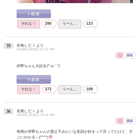
それな！
280
うーん…
123
名無しだＪ
より
35
2016年1月25日 11:27 PM
伊野ちゃん大好き(*´ω｀*)
それな！
272
うーん…
109
名無しだＪ
より
36
2016年1月26日 10:41 PM
有岡が伊野ちゃんの貴公子みたいな笑顔が好きって言ってたけど、す
ごいわかる～(*^^*)