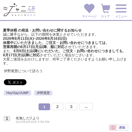
マイページ
ストア
メニュー
夏季休暇 の発送・お問い合わせに関するお知らせ
誠に勝手ながら、以下の期間を休業とさせていただきます。
2026年8月11日(火)~2026年8月16日(日)
休業中にいただきました、ご注文・お問い合わせにつきましては、
営業再開の8月17日(月)以降、順に対応
させていただきます。
また、
8月8日(土)以降にいただいた、ご注文・
お問い合わせにつきましても、
8月17日(月)以降に対応
させていただく場合がございます。
大変ご迷惑をおかけしますが、
何卒ご了承くださいますようお願い申し上げま
す。
伊野尾慧について語ろう
Hey!Say!JUMP
伊野尾慧
2
3
→
1
名無しだJ
より
1
2015年9月30日 5:56 PM