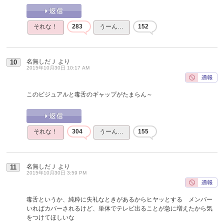
それな！
283
うーん…
152
名無しだＪ
より
10
2015年10月30日 10:17 AM
このビジュアルと毒舌のギャップがたまらん～
それな！
304
うーん…
155
名無しだＪ
より
11
2015年10月30日 3:59 PM
毒舌というか、純粋に失礼なときがあるからヒヤッとする メンバー
いればカバーされるけど、単体でテレビ出ることが急に増えたから気
をつけてほしいな