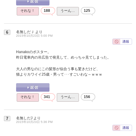
それな！
188
うーん…
125
名無しだＪ
より
6
2015年10月23日 5:00 PM
Hanakoのポスター。
昨日電車内の吊広告で発見して、めっちゃ見てしまった。
大人の男なのにこの髪形が似合う事も驚きだけど、
猫よりカワイイ25歳・男って･･･すごいわな～ｗｗｗ
それな！
341
うーん…
156
名無しだJ
より
7
2015年10月23日 5:36 PM