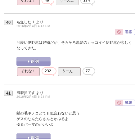
それな！
48
うーん…
274
名無しだＪ
より
40
2016年2月4日 4:47 PM
可愛い伊野尾は好物だが、そろそろ黒髪のカッコイイ伊野尾が恋しく
なってきた。
それな！
232
うーん…
77
風磨担です
より
41
2016年2月4日 6:24 PM
髪の毛キノコとても似合わないと思う
ゲスのなんたらさんとかぶるよ
ゆるパーマのがいいよ