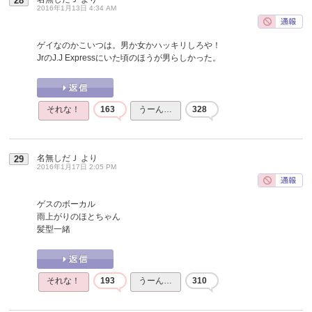
28
2016年1月13日 4:34 AM
ゲイなのかこいつは。男か女かハッキリしろや！
JrのJ.J Expressにいた頃のほうが男らしかった。
それな！
163
うーん…
328
名無しだＪ
より
29
2016年1月17日 2:05 PM
ゲスのボーカル
雨上がりのほとちゃん
髪型一緒
それな！
193
うーん…
310