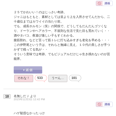
２５でかわいい！のはじっさい奇跡。
ジャニはもともと、素材としては並より上を入所させてんだから、二
十歳位まではカワイイの当たり前。
でも、成長ホルモン（笑）の関係で、どうしてもだんだんゴツくな
り、ドーランやヘアカラー、不規則な生活で見た目も荒れていく・・
酒やタバコ、夜遊び激しい子もすぐわかる。
腹筋割れ、などど言って筋トレに打ち込みすぎも老化を早める・・・
この伊野尾という子は、それらと無縁に見え、１０代の美しさが手つ
かずで残ってる気が・・
そういう意味では奇跡。でもビジュアルだけじゃ生き残れないのが芸
能界。
それな！
533
うーん…
101
名無しだＪ
より
18
2015年12月3日 12:42 PM
ハゲ疑惑なかったっけ