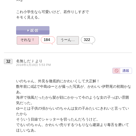
>>3
これ小学生なら可愛いけど、若作りしすぎで
キモく見える。
それな！
184
うーん…
322
名無しだＪ
より
32
2016年1月19日 5:53 PM
いのちゃん、外見を徹底的にかわいくして大正解！
数年前にd誌で中島ゆーとが撮った写真が、かわいい伊野尾の初期かな
あ。
海岸で強風だったから髪が顔にかかって今のような女の子っぽい雰囲
気だった。
ゆーとは子供の頃からいのちゃんは女の子みたいにきれいと言ってい
たから
そういう目線でシャッターを切ったんだろうけど。
でもいのちゃん、かわいい売りするつもりなら建築より毒舌を磨いて
ほしいなあ。