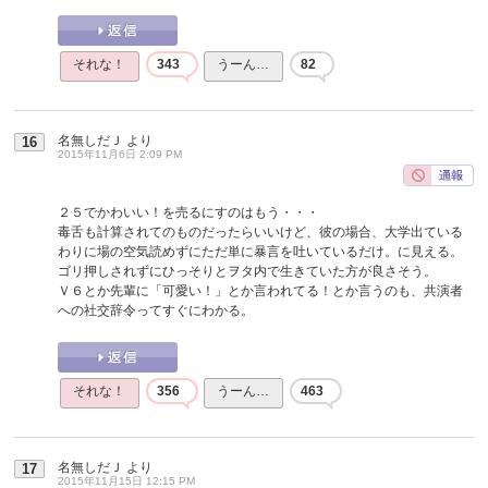
それな！
343
うーん…
82
名無しだＪ
より
16
2015年11月6日 2:09 PM
２５でかわいい！を売るにすのはもう・・・
毒舌も計算されてのものだったらいいけど、彼の場合、大学出ている
わりに場の空気読めずにただ単に暴言を吐いているだけ。に見える。
ゴリ押しされずにひっそりとヲタ内で生きていた方が良さそう。
Ｖ６とか先輩に「可愛い！」とか言われてる！とか言うのも、共演者
への社交辞令ってすぐにわかる。
それな！
356
うーん…
463
名無しだＪ
より
17
2015年11月15日 12:15 PM