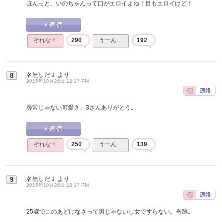
ほんっと、いのちゃんって口がエロイよね！目もエロイけど！
それな！
290
うーん…
192
名無しだＪ
より
8
2015年10月26日 12:17 PM
尋常じゃない可愛さ、3さんありがとう。
それな！
250
うーん…
139
名無しだＪ
より
9
2015年10月26日 12:17 PM
25歳でこのあどけなさって男じゃないし女ですらない。奇跡。