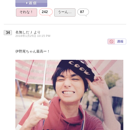
それな！
242
うーん…
87
名無しだＪ
より
34
2016年1月25日 10:15 PM
伊野尾ちゃん最高ー！