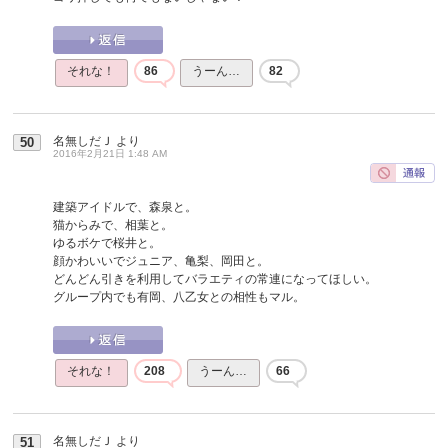
それな！
86
うーん…
82
名無しだＪ
より
50
2016年2月21日 1:48 AM
建築アイドルで、森泉と。
猫からみで、相葉と。
ゆるボケで桜井と。
顔かわいいでジュニア、亀梨、岡田と。
どんどん引きを利用してバラエティの常連になってほしい。
グループ内でも有岡、八乙女との相性もマル。
それな！
208
うーん…
66
名無しだＪ
より
51