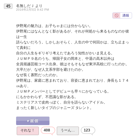
名無しだＪ
より
45
2016年2月5日 9:42 PM
伊野尾の魅力は、お子ちゃまには分からない。
伊野尾にはなんとなく影があるが、それが何処から来るものなのか彼
は一生
語らないだろう。しかしおそらく、人生の中で何回かは、立ち止まっ
て真剣に
自分の人生をギリギリ考えたであろう知性がかいま見える。
ＪＵＭＰ９名のうち、帰国子女の岡本と、中退の高木以外は
全員堀越芸能コース出身。彼はそもそもなぜ東洋高校に行ったのか。
大卒だが、なぜ人文系学部を避けたのか。
なぜ長く寡黙だったのか。
伊野尾は、家庭に恵まれており、容姿に恵まれており、身長も１７４
㎝あり、
ＪＵＭＰメンバーとしてデビューも早々にかなっている。
にもかかわらず、不思議な影がある。
ミステリアスで皮肉っぽく、自分を語らないアイドル。
まったく新しいタイプのジャニーズ タレント。
それな！
408
うーん…
123