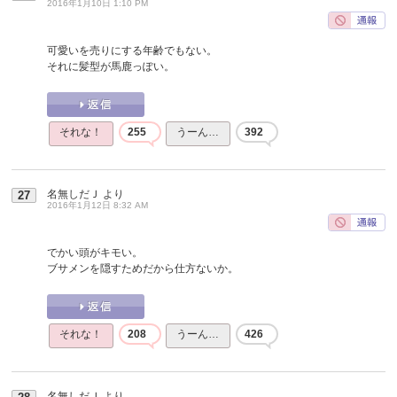
2016年1月10日 1:10 PM
可愛いを売りにする年齢でもない。
それに髪型が馬鹿っぽい。
それな！
255
うーん…
392
名無しだＪ
より
27
2016年1月12日 8:32 AM
でかい頭がキモい。
ブサメンを隠すためだから仕方ないか。
それな！
208
うーん…
426
名無しだＪ
より