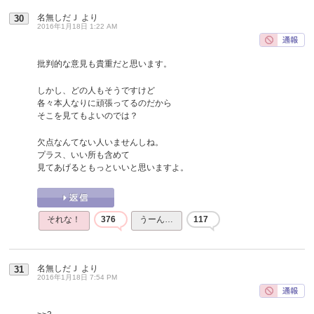
名無しだＪ
より
30
2016年1月18日 1:22 AM
批判的な意見も貴重だと思います。
しかし、どの人もそうですけど
各々本人なりに頑張ってるのだから
そこを見てもよいのでは？
欠点なんてない人いませんしね。
プラス、いい所も含めて
見てあげるともっといいと思いますよ。
それな！
376
うーん…
117
名無しだＪ
より
31
2016年1月18日 7:54 PM