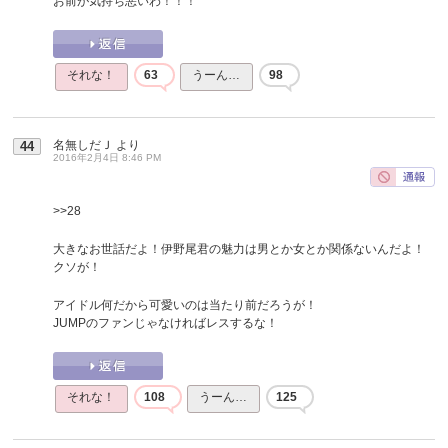
お前が気持ち悪いわ！！！
それな！
63
うーん…
98
名無しだＪ
より
44
2016年2月4日 8:46 PM
>>28
大きなお世話だよ！伊野尾君の魅力は男とか女とか関係ないんだよ！
クソが！
アイドル何だから可愛いのは当たり前だろうが！
JUMPのファンじゃなければレスするな！
それな！
108
うーん…
125