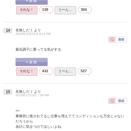
それな！
130
うーん…
304
名無しだＪ
より
14
2015年10月31日 8:11 PM
最近調子に乗ってる気がする
それな！
432
うーん…
527
名無しだＪ
より
15
2015年11月2日 7:26 PM
>>
事務所に推されてるし仕事も増えててコンディションも万全じゃない
だろうから
余計に気をつけてほしいよね