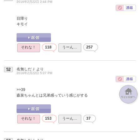
2016年2月22日 2:44 PM
目障り
キモイ
それな！
118
うーん…
257
名無しだＪ
より
52
2016年2月22日 5:07 PM
>>39
森泉ちゃんとは兄弟感っていう感じがする
それな！
153
うーん…
37