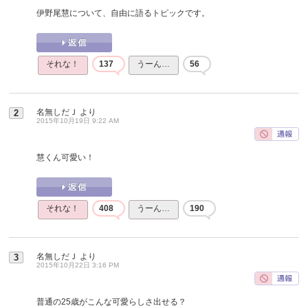
伊野尾慧について、自由に語るトピックです。
それな！
137
うーん…
56
名無しだＪ
より
2
2015年10月19日 9:22 AM
慧くん可愛い！
それな！
408
うーん…
190
名無しだＪ
より
3
2015年10月22日 3:16 PM
普通の25歳がこんな可愛らしさ出せる？