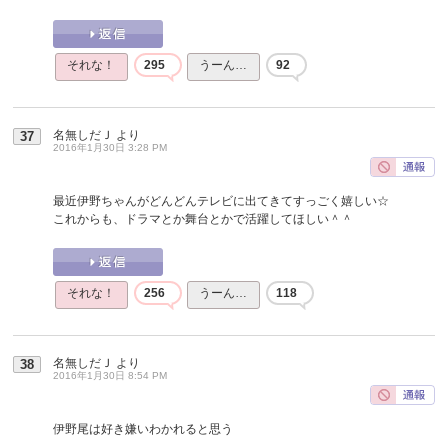
それな！
295
うーん…
92
名無しだＪ
より
37
2016年1月30日 3:28 PM
最近伊野ちゃんがどんどんテレビに出てきてすっごく嬉しい☆
これからも、ドラマとか舞台とかで活躍してほしい＾＾
それな！
256
うーん…
118
名無しだＪ
より
38
2016年1月30日 8:54 PM
伊野尾は好き嫌いわかれると思う