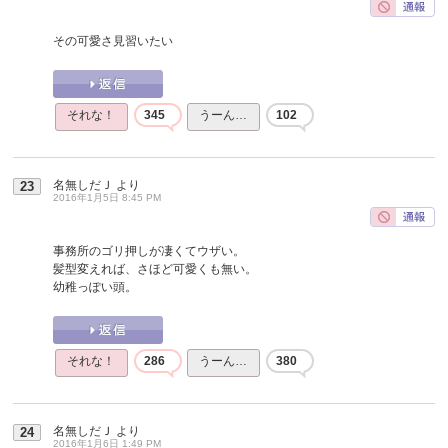
その可愛さ見習いたい
それな！
345
うーん…
102
名無しだＪ
より
23
2016年1月5日 8:45 PM
事務所のゴリ押しが凄くてウザい。
髪型変えれば、さほど可愛くも無い。
幼稚っぽい頭。
それな！
286
うーん…
380
名無しだＪ
より
24
2016年1月6日 1:49 PM