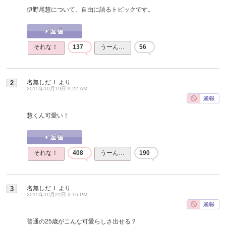
伊野尾慧について、自由に語るトピックです。
それな！
137
うーん…
56
名無しだＪ
より
2
2015年10月19日 9:22 AM
慧くん可愛い！
それな！
408
うーん…
190
名無しだＪ
より
3
2015年10月22日 3:16 PM
普通の25歳がこんな可愛らしさ出せる？