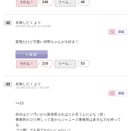
それな！
246
うーん…
46
名無しだＪ
より
48
2016年2月14日 11:33 PM
変態だけど可愛い伊野ちゃんが大好き♡
それな！
210
うーん…
53
名無しだＪ
より
49
2016年2月20日 7:58 PM
>>23
自分はクソ汚いから髪形変えればとか言うんだよな（笑）
事務所のゴリ押しって昔からジャニーズ事務所は多大な力を持って
る。
ゴリ押しでも何でもないじゃない！