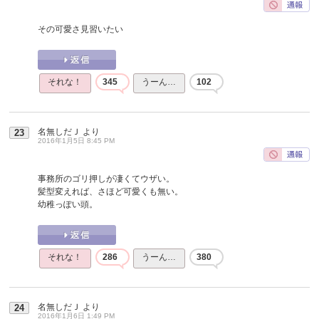
その可愛さ見習いたい
それな！
345
うーん…
102
名無しだＪ
より
23
2016年1月5日 8:45 PM
事務所のゴリ押しが凄くてウザい。
髪型変えれば、さほど可愛くも無い。
幼稚っぽい頭。
それな！
286
うーん…
380
名無しだＪ
より
24
2016年1月6日 1:49 PM