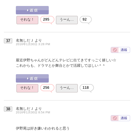
それな！
295
うーん…
92
名無しだＪ
より
37
2016年1月30日 3:28 PM
最近伊野ちゃんがどんどんテレビに出てきてすっごく嬉しい☆
これからも、ドラマとか舞台とかで活躍してほしい＾＾
それな！
256
うーん…
118
名無しだＪ
より
38
2016年1月30日 8:54 PM
伊野尾は好き嫌いわかれると思う