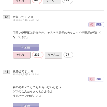
それな！
48
うーん…
274
名無しだＪ
より
40
2016年2月4日 4:47 PM
可愛い伊野尾は好物だが、そろそろ黒髪のカッコイイ伊野尾が恋しく
なってきた。
それな！
232
うーん…
77
風磨担です
より
41
2016年2月4日 6:24 PM
髪の毛キノコとても似合わないと思う
ゲスのなんたらさんとかぶるよ
ゆるパーマのがいいよ