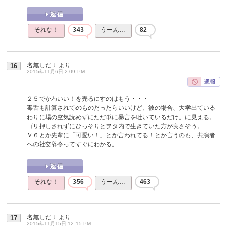
それな！
343
うーん…
82
名無しだＪ
より
16
2015年11月6日 2:09 PM
２５でかわいい！を売るにすのはもう・・・
毒舌も計算されてのものだったらいいけど、彼の場合、大学出ている
わりに場の空気読めずにただ単に暴言を吐いているだけ。に見える。
ゴリ押しされずにひっそりとヲタ内で生きていた方が良さそう。
Ｖ６とか先輩に「可愛い！」とか言われてる！とか言うのも、共演者
への社交辞令ってすぐにわかる。
それな！
356
うーん…
463
名無しだＪ
より
17
2015年11月15日 12:15 PM