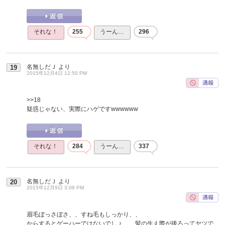
それな！
255
うーん…
296
名無しだＪ
より
19
2015年12月4日 12:50 PM
>>18
疑惑じゃない、実際にハゲですwwwwww
それな！
284
うーん…
337
名無しだＪ
より
20
2015年12月9日 3:08 PM
眉毛ぼっさぼさ、、すね毛もしっかり、、
からするとゲーハーではないでしょ、、髪の生え際が後ろってヤツで