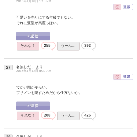
2016年1月10日 1:10 PM
可愛いを売りにする年齢でもない。
それに髪型が馬鹿っぽい。
それな！
255
うーん…
392
名無しだＪ
より
27
2016年1月12日 8:32 AM
でかい頭がキモい。
ブサメンを隠すためだから仕方ないか。
それな！
208
うーん…
426
名無しだＪ
より