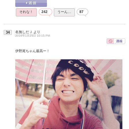
それな！
242
うーん…
87
名無しだＪ
より
34
2016年1月25日 10:15 PM
伊野尾ちゃん最高ー！