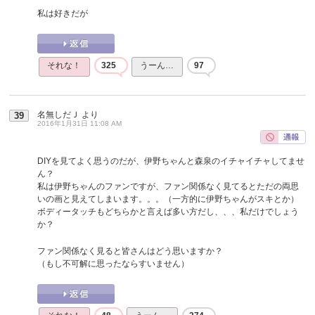
私は好きだが
それな！
325
うーん…
97
名無しだＪ
より
39
2016年1月31日 11:08 AM
DIYを見てよく思うのだが、伊野ちゃんと森泉のイチャイチャしてませ
ん？
私は伊野ちゃんのファンですが、ファン関係なく見てるとただの両思
いの画と見えてしまいます。。。（一方的に伊野ちゃんがスキとか）
ボディータッチもどちらかと言えば多い方だし、、、私だけでしょう
か？
ファン関係なく見ると皆さんはどう思いますか？
（もし不可解に思ったならすいません）