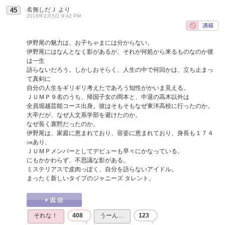
名無しだＪ
より
45
2016年2月5日 9:42 PM
伊野尾の魅力は、お子ちゃまには分からない。
伊野尾にはなんとなく影があるが、それが何処から来るものなのか彼
は一生
語らないだろう。しかしおそらく、人生の中で何回かは、立ち止まっ
て真剣に
自分の人生をギリギリ考えたであろう知性がかいま見える。
ＪＵＭＰ９名のうち、帰国子女の岡本と、中退の高木以外は
全員堀越芸能コース出身。彼はそもそもなぜ東洋高校に行ったのか。
大卒だが、なぜ人文系学部を避けたのか。
なぜ長く寡黙だったのか。
伊野尾は、家庭に恵まれており、容姿に恵まれており、身長も１７４
㎝あり、
ＪＵＭＰメンバーとしてデビューも早々にかなっている。
にもかかわらず、不思議な影がある。
ミステリアスで皮肉っぽく、自分を語らないアイドル。
まったく新しいタイプのジャニーズ タレント。
それな！
408
うーん…
123