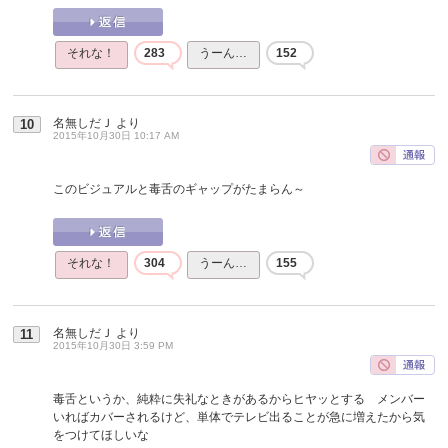
それな！
283
うーん…
152
名無しだＪ
より
10
2015年10月30日 10:17 AM
このビジュアルと毒舌のギャップがたまらん～
それな！
304
うーん…
155
名無しだＪ
より
11
2015年10月30日 3:59 PM
毒舌というか、純粋に失礼なときがあるからヒヤッとする メンバー
いればカバーされるけど、単体でテレビ出ることが急に増えたから気
をつけてほしいな