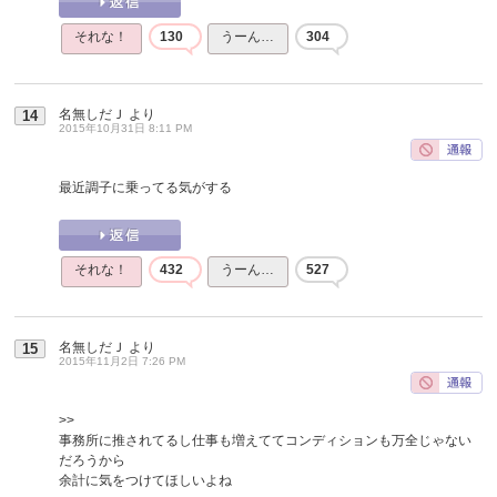
それな！
130
うーん…
304
名無しだＪ
より
14
2015年10月31日 8:11 PM
最近調子に乗ってる気がする
それな！
432
うーん…
527
名無しだＪ
より
15
2015年11月2日 7:26 PM
>>
事務所に推されてるし仕事も増えててコンディションも万全じゃない
だろうから
余計に気をつけてほしいよね