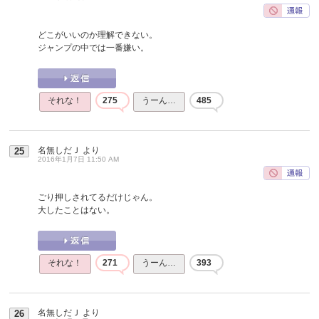
どこがいいのか理解できない。
ジャンプの中では一番嫌い。
それな！
275
うーん…
485
名無しだＪ
より
25
2016年1月7日 11:50 AM
ごり押しされてるだけじゃん。
大したことはない。
それな！
271
うーん…
393
名無しだＪ
より
26