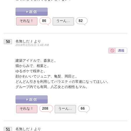
それな！
86
うーん…
82
名無しだＪ
より
50
2016年2月21日 1:48 AM
建築アイドルで、森泉と。
猫からみで、相葉と。
ゆるボケで桜井と。
顔かわいいでジュニア、亀梨、岡田と。
どんどん引きを利用してバラエティの常連になってほしい。
グループ内でも有岡、八乙女との相性もマル。
それな！
208
うーん…
66
名無しだＪ
より
51