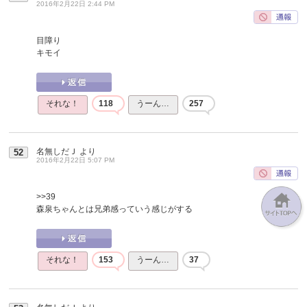
2016年2月22日 2:44 PM
目障り
キモイ
それな！
118
うーん…
257
名無しだＪ
より
52
2016年2月22日 5:07 PM
>>39
森泉ちゃんとは兄弟感っていう感じがする
それな！
153
うーん…
37