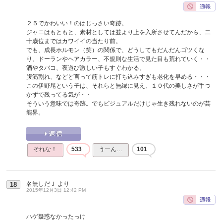
２５でかわいい！のはじっさい奇跡。
ジャニはもともと、素材としては並より上を入所させてんだから、二
十歳位まではカワイイの当たり前。
でも、成長ホルモン（笑）の関係で、どうしてもだんだんゴツくな
り、ドーランやヘアカラー、不規則な生活で見た目も荒れていく・・
酒やタバコ、夜遊び激しい子もすぐわかる。
腹筋割れ、などど言って筋トレに打ち込みすぎも老化を早める・・・
この伊野尾という子は、それらと無縁に見え、１０代の美しさが手つ
かずで残ってる気が・・
そういう意味では奇跡。でもビジュアルだけじゃ生き残れないのが芸
能界。
それな！
533
うーん…
101
名無しだＪ
より
18
2015年12月3日 12:42 PM
ハゲ疑惑なかったっけ