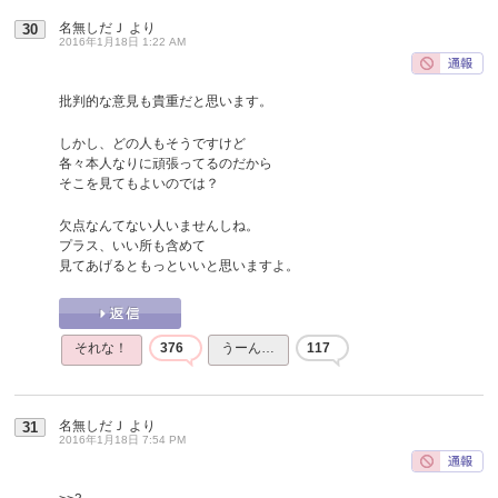
名無しだＪ
より
30
2016年1月18日 1:22 AM
批判的な意見も貴重だと思います。
しかし、どの人もそうですけど
各々本人なりに頑張ってるのだから
そこを見てもよいのでは？
欠点なんてない人いませんしね。
プラス、いい所も含めて
見てあげるともっといいと思いますよ。
それな！
376
うーん…
117
名無しだＪ
より
31
2016年1月18日 7:54 PM