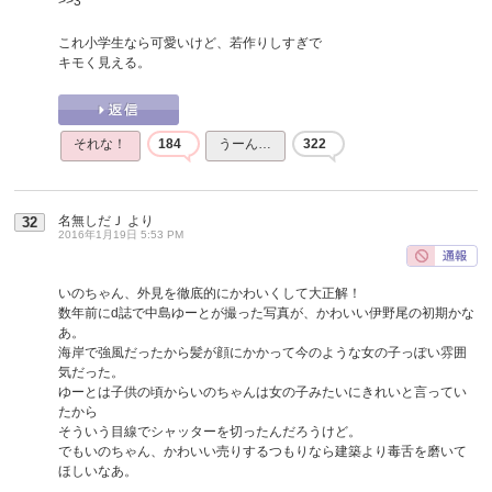
>>3
これ小学生なら可愛いけど、若作りしすぎで
キモく見える。
それな！
184
うーん…
322
名無しだＪ
より
32
2016年1月19日 5:53 PM
いのちゃん、外見を徹底的にかわいくして大正解！
数年前にd誌で中島ゆーとが撮った写真が、かわいい伊野尾の初期かな
あ。
海岸で強風だったから髪が顔にかかって今のような女の子っぽい雰囲
気だった。
ゆーとは子供の頃からいのちゃんは女の子みたいにきれいと言ってい
たから
そういう目線でシャッターを切ったんだろうけど。
でもいのちゃん、かわいい売りするつもりなら建築より毒舌を磨いて
ほしいなあ。