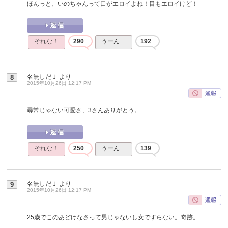
ほんっと、いのちゃんって口がエロイよね！目もエロイけど！
それな！
290
うーん…
192
名無しだＪ
より
8
2015年10月26日 12:17 PM
尋常じゃない可愛さ、3さんありがとう。
それな！
250
うーん…
139
名無しだＪ
より
9
2015年10月26日 12:17 PM
25歳でこのあどけなさって男じゃないし女ですらない。奇跡。