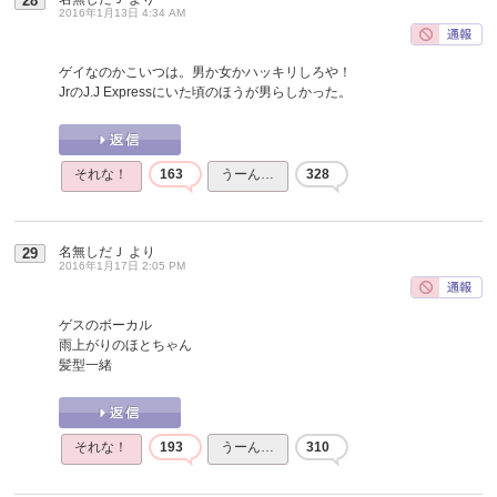
28
2016年1月13日 4:34 AM
ゲイなのかこいつは。男か女かハッキリしろや！
JrのJ.J Expressにいた頃のほうが男らしかった。
それな！
163
うーん…
328
名無しだＪ
より
29
2016年1月17日 2:05 PM
ゲスのボーカル
雨上がりのほとちゃん
髪型一緒
それな！
193
うーん…
310