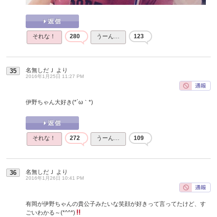
それな！
280
うーん…
123
名無しだＪ
より
35
2016年1月25日 11:27 PM
伊野ちゃん大好き(*´ω｀*)
それな！
272
うーん…
109
名無しだＪ
より
36
2016年1月26日 10:41 PM
有岡が伊野ちゃんの貴公子みたいな笑顔が好きって言ってたけど、す
ごいわかる～(*^^*)