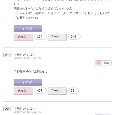
しょ
問題ありレベルなら植え込めばいいじゃん
山田みたいに、前歯オールセラミック・クラウンにしちゃうくらいの
プロ根性ないとね
それな！
124
うーん…
249
名無しだＪ
より
21
2016年1月2日 1:41 AM
伊野尾君今年も頑張れよ！
それな！
407
うーん…
79
名無しだＪ
より
22
2016年1月3日 1:12 PM