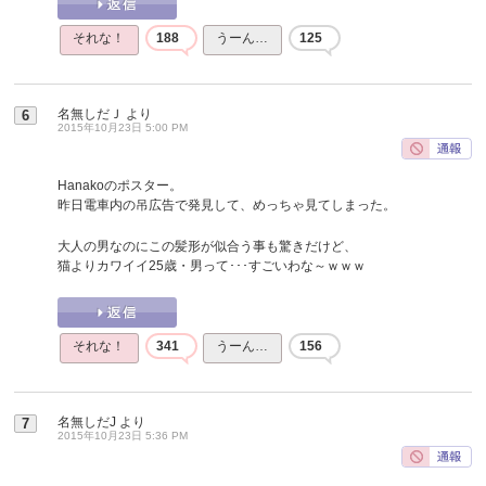
それな！
188
うーん…
125
名無しだＪ
より
6
2015年10月23日 5:00 PM
Hanakoのポスター。
昨日電車内の吊広告で発見して、めっちゃ見てしまった。
大人の男なのにこの髪形が似合う事も驚きだけど、
猫よりカワイイ25歳・男って･･･すごいわな～ｗｗｗ
それな！
341
うーん…
156
名無しだJ
より
7
2015年10月23日 5:36 PM