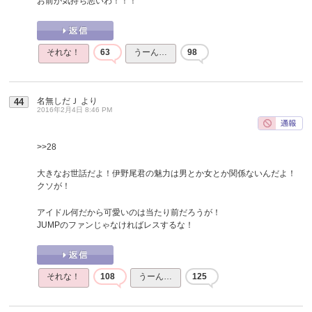
お前が気持ち悪いわ！！！
それな！
63
うーん…
98
名無しだＪ
より
44
2016年2月4日 8:46 PM
>>28
大きなお世話だよ！伊野尾君の魅力は男とか女とか関係ないんだよ！
クソが！
アイドル何だから可愛いのは当たり前だろうが！
JUMPのファンじゃなければレスするな！
それな！
108
うーん…
125