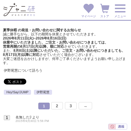
マイページ
ストア
メニュー
夏季休暇 の発送・お問い合わせに関するお知らせ
誠に勝手ながら、以下の期間を休業とさせていただきます。
2026年8月11日(火)~2026年8月16日(日)
休業中にいただきました、ご注文・お問い合わせにつきましては、
営業再開の8月17日(月)以降、順に対応
させていただきます。
また、
8月8日(土)以降にいただいた、ご注文・
お問い合わせにつきましても、
8月17日(月)以降に対応
させていただく場合がございます。
大変ご迷惑をおかけしますが、
何卒ご了承くださいますようお願い申し上げま
す。
伊野尾慧について語ろう
Hey!Say!JUMP
伊野尾慧
2
3
→
1
名無しだJ
より
1
2015年9月30日 5:56 PM