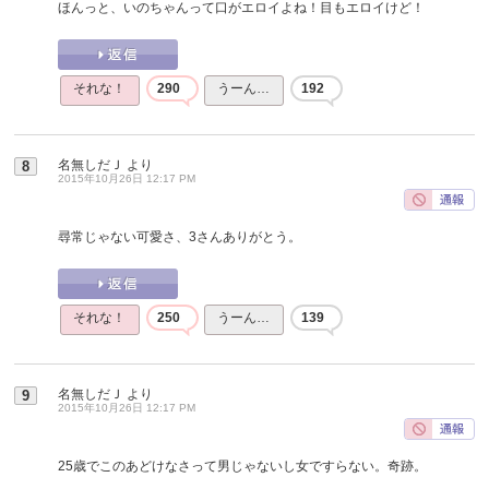
ほんっと、いのちゃんって口がエロイよね！目もエロイけど！
それな！
290
うーん…
192
名無しだＪ
より
8
2015年10月26日 12:17 PM
尋常じゃない可愛さ、3さんありがとう。
それな！
250
うーん…
139
名無しだＪ
より
9
2015年10月26日 12:17 PM
25歳でこのあどけなさって男じゃないし女ですらない。奇跡。