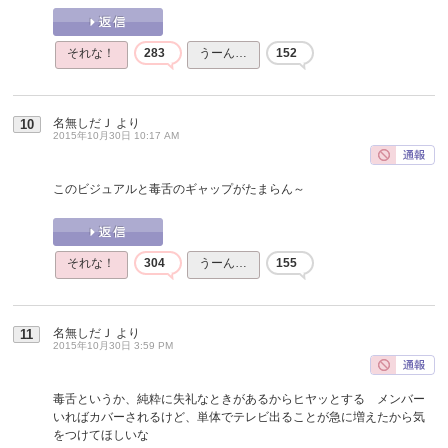
それな！
283
うーん…
152
名無しだＪ
より
10
2015年10月30日 10:17 AM
このビジュアルと毒舌のギャップがたまらん～
それな！
304
うーん…
155
名無しだＪ
より
11
2015年10月30日 3:59 PM
毒舌というか、純粋に失礼なときがあるからヒヤッとする メンバー
いればカバーされるけど、単体でテレビ出ることが急に増えたから気
をつけてほしいな