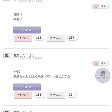
2016年2月22日 2:44 PM
目障り
キモイ
それな！
118
うーん…
257
名無しだＪ
より
52
2016年2月22日 5:07 PM
>>39
森泉ちゃんとは兄弟感っていう感じがする
それな！
153
うーん…
37