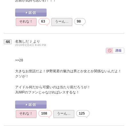
お前が気持ち悪いわ！！！
それな！
63
うーん…
98
名無しだＪ
より
44
2016年2月4日 8:46 PM
>>28
大きなお世話だよ！伊野尾君の魅力は男とか女とか関係ないんだよ！
クソが！
アイドル何だから可愛いのは当たり前だろうが！
JUMPのファンじゃなければレスするな！
それな！
108
うーん…
125