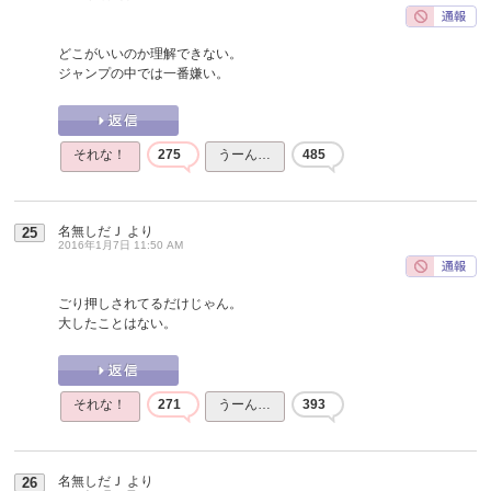
どこがいいのか理解できない。
ジャンプの中では一番嫌い。
それな！
275
うーん…
485
名無しだＪ
より
25
2016年1月7日 11:50 AM
ごり押しされてるだけじゃん。
大したことはない。
それな！
271
うーん…
393
名無しだＪ
より
26