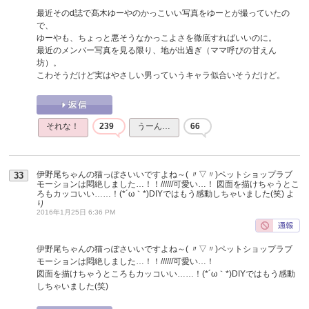
最近そのd誌で髙木ゆーやのかっこいい写真をゆーとが撮っていたの
で、
ゆーやも、ちょっと悪そうなかっこよさを徹底すればいいのに。
最近のメンバー写真を見る限り、地が出過ぎ（ママ呼びの甘えん
坊）。
こわそうだけど実はやさしい男っていうキャラ似合いそうだけど。
それな！
239
うーん…
66
伊野尾ちゃんの猫っぽさいいですよね～( 〃▽〃)ペットショップラブ
33
モーションは悶絶しました…！！//////可愛い…！ 図面を描けちゃうとこ
ろもカッコいい……！(*´ω｀*)DIYではもう感動しちゃいました(笑)
よ
り
2016年1月25日 6:36 PM
伊野尾ちゃんの猫っぽさいいですよね～( 〃▽〃)ペットショップラブ
モーションは悶絶しました…！！//////可愛い…！
図面を描けちゃうところもカッコいい……！(*´ω｀*)DIYではもう感動
しちゃいました(笑)