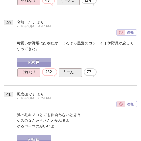
それな！
48
うーん…
274
名無しだＪ
より
40
2016年2月4日 4:47 PM
可愛い伊野尾は好物だが、そろそろ黒髪のカッコイイ伊野尾が恋しく
なってきた。
それな！
232
うーん…
77
風磨担です
より
41
2016年2月4日 6:24 PM
髪の毛キノコとても似合わないと思う
ゲスのなんたらさんとかぶるよ
ゆるパーマのがいいよ