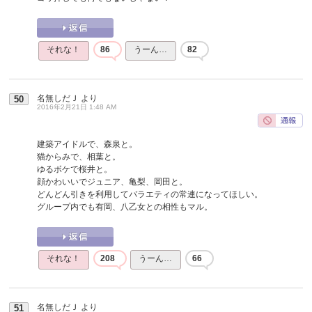
それな！
86
うーん…
82
名無しだＪ
より
50
2016年2月21日 1:48 AM
建築アイドルで、森泉と。
猫からみで、相葉と。
ゆるボケで桜井と。
顔かわいいでジュニア、亀梨、岡田と。
どんどん引きを利用してバラエティの常連になってほしい。
グループ内でも有岡、八乙女との相性もマル。
それな！
208
うーん…
66
名無しだＪ
より
51