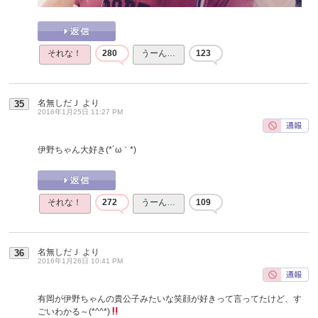
それな！
280
うーん…
123
名無しだＪ
より
35
2016年1月25日 11:27 PM
伊野ちゃん大好き(*´ω｀*)
それな！
272
うーん…
109
名無しだＪ
より
36
2016年1月26日 10:41 PM
有岡が伊野ちゃんの貴公子みたいな笑顔が好きって言ってたけど、す
ごいわかる～(*^^*)