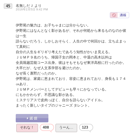
名無しだＪ
より
45
2016年2月5日 9:42 PM
伊野尾の魅力は、お子ちゃまには分からない。
伊野尾にはなんとなく影があるが、それが何処から来るものなのか彼
は一生
語らないだろう。しかしおそらく、人生の中で何回かは、立ち止まっ
て真剣に
自分の人生をギリギリ考えたであろう知性がかいま見える。
ＪＵＭＰ９名のうち、帰国子女の岡本と、中退の高木以外は
全員堀越芸能コース出身。彼はそもそもなぜ東洋高校に行ったのか。
大卒だが、なぜ人文系学部を避けたのか。
なぜ長く寡黙だったのか。
伊野尾は、家庭に恵まれており、容姿に恵まれており、身長も１７４
㎝あり、
ＪＵＭＰメンバーとしてデビューも早々にかなっている。
にもかかわらず、不思議な影がある。
ミステリアスで皮肉っぽく、自分を語らないアイドル。
まったく新しいタイプのジャニーズ タレント。
それな！
408
うーん…
123