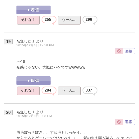
それな！
255
うーん…
296
名無しだＪ
より
19
2015年12月4日 12:50 PM
>>18
疑惑じゃない、実際にハゲですwwwwww
それな！
284
うーん…
337
名無しだＪ
より
20
2015年12月9日 3:08 PM
眉毛ぼっさぼさ、、すね毛もしっかり、、
からするとゲーハーではないでしょ、、髪の生え際が後ろってヤツで