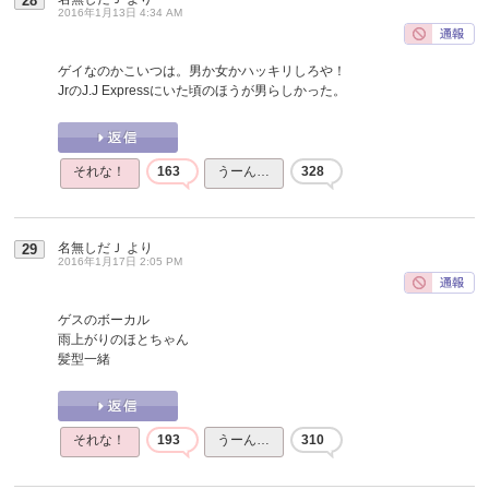
28
2016年1月13日 4:34 AM
ゲイなのかこいつは。男か女かハッキリしろや！
JrのJ.J Expressにいた頃のほうが男らしかった。
それな！
163
うーん…
328
名無しだＪ
より
29
2016年1月17日 2:05 PM
ゲスのボーカル
雨上がりのほとちゃん
髪型一緒
それな！
193
うーん…
310