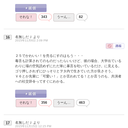
それな！
343
うーん…
82
名無しだＪ
より
16
2015年11月6日 2:09 PM
２５でかわいい！を売るにすのはもう・・・
毒舌も計算されてのものだったらいいけど、彼の場合、大学出ている
わりに場の空気読めずにただ単に暴言を吐いているだけ。に見える。
ゴリ押しされずにひっそりとヲタ内で生きていた方が良さそう。
Ｖ６とか先輩に「可愛い！」とか言われてる！とか言うのも、共演者
への社交辞令ってすぐにわかる。
それな！
356
うーん…
463
名無しだＪ
より
17
2015年11月15日 12:15 PM