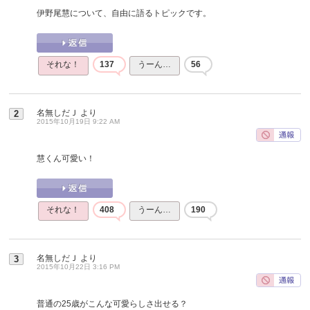
伊野尾慧について、自由に語るトピックです。
それな！
137
うーん…
56
名無しだＪ
より
2
2015年10月19日 9:22 AM
慧くん可愛い！
それな！
408
うーん…
190
名無しだＪ
より
3
2015年10月22日 3:16 PM
普通の25歳がこんな可愛らしさ出せる？