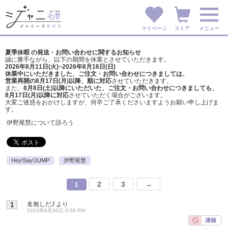
マイページ
ストア
メニュー
夏季休暇 の発送・お問い合わせに関するお知らせ
誠に勝手ながら、以下の期間を休業とさせていただきます。
2026年8月11日(火)~2026年8月16日(日)
休業中にいただきました、ご注文・お問い合わせにつきましては、
営業再開の8月17日(月)以降、順に対応
させていただきます。
また、
8月8日(土)以降にいただいた、ご注文・
お問い合わせにつきましても、
8月17日(月)以降に対応
させていただく場合がございます。
大変ご迷惑をおかけしますが、
何卒ご了承くださいますようお願い申し上げま
す。
伊野尾慧について語ろう
Hey!Say!JUMP
伊野尾慧
2
3
→
1
名無しだJ
より
1
2015年9月30日 5:56 PM