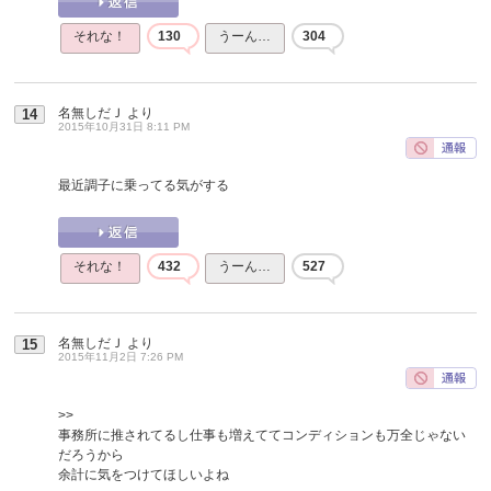
それな！
130
うーん…
304
名無しだＪ
より
14
2015年10月31日 8:11 PM
最近調子に乗ってる気がする
それな！
432
うーん…
527
名無しだＪ
より
15
2015年11月2日 7:26 PM
>>
事務所に推されてるし仕事も増えててコンディションも万全じゃない
だろうから
余計に気をつけてほしいよね