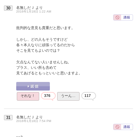
名無しだＪ
より
30
2016年1月18日 1:22 AM
批判的な意見も貴重だと思います。
しかし、どの人もそうですけど
各々本人なりに頑張ってるのだから
そこを見てもよいのでは？
欠点なんてない人いませんしね。
プラス、いい所も含めて
見てあげるともっといいと思いますよ。
それな！
376
うーん…
117
名無しだＪ
より
31
2016年1月18日 7:54 PM