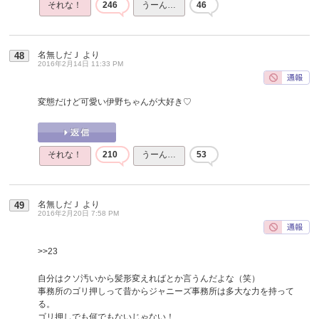
それな！
246
うーん…
46
名無しだＪ
より
48
2016年2月14日 11:33 PM
変態だけど可愛い伊野ちゃんが大好き♡
それな！
210
うーん…
53
名無しだＪ
より
49
2016年2月20日 7:58 PM
>>23
自分はクソ汚いから髪形変えればとか言うんだよな（笑）
事務所のゴリ押しって昔からジャニーズ事務所は多大な力を持って
る。
ゴリ押しでも何でもないじゃない！