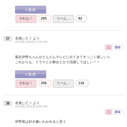
それな！
295
うーん…
92
名無しだＪ
より
37
2016年1月30日 3:28 PM
最近伊野ちゃんがどんどんテレビに出てきてすっごく嬉しい☆
これからも、ドラマとか舞台とかで活躍してほしい＾＾
それな！
256
うーん…
118
名無しだＪ
より
38
2016年1月30日 8:54 PM
伊野尾は好き嫌いわかれると思う