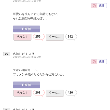
2016年1月10日 1:10 PM
可愛いを売りにする年齢でもない。
それに髪型が馬鹿っぽい。
それな！
255
うーん…
392
名無しだＪ
より
27
2016年1月12日 8:32 AM
でかい頭がキモい。
ブサメンを隠すためだから仕方ないか。
それな！
208
うーん…
426
名無しだＪ
より