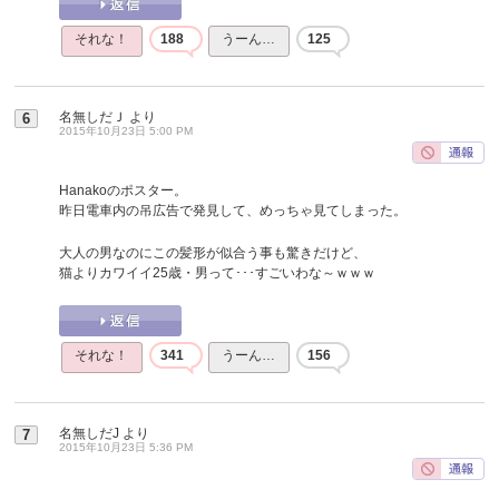
それな！
188
うーん…
125
名無しだＪ
より
6
2015年10月23日 5:00 PM
Hanakoのポスター。
昨日電車内の吊広告で発見して、めっちゃ見てしまった。
大人の男なのにこの髪形が似合う事も驚きだけど、
猫よりカワイイ25歳・男って･･･すごいわな～ｗｗｗ
それな！
341
うーん…
156
名無しだJ
より
7
2015年10月23日 5:36 PM