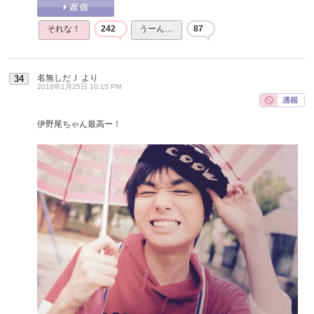
それな！
242
うーん…
87
名無しだＪ
より
34
2016年1月25日 10:15 PM
伊野尾ちゃん最高ー！