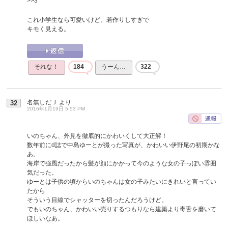
>>3
これ小学生なら可愛いけど、若作りしすぎで
キモく見える。
それな！
184
うーん…
322
名無しだＪ
より
32
2016年1月19日 5:53 PM
いのちゃん、外見を徹底的にかわいくして大正解！
数年前にd誌で中島ゆーとが撮った写真が、かわいい伊野尾の初期かな
あ。
海岸で強風だったから髪が顔にかかって今のような女の子っぽい雰囲
気だった。
ゆーとは子供の頃からいのちゃんは女の子みたいにきれいと言ってい
たから
そういう目線でシャッターを切ったんだろうけど。
でもいのちゃん、かわいい売りするつもりなら建築より毒舌を磨いて
ほしいなあ。