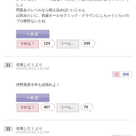
しょ
問題ありレベルなら植え込めばいいじゃん
山田みたいに、前歯オールセラミック・クラウンにしちゃうくらいの
プロ根性ないとね
それな！
124
うーん…
249
名無しだＪ
より
21
2016年1月2日 1:41 AM
伊野尾君今年も頑張れよ！
それな！
407
うーん…
79
名無しだＪ
より
22
2016年1月3日 1:12 PM