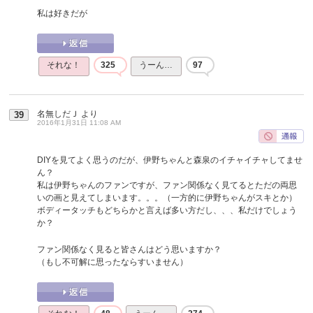
私は好きだが
それな！
325
うーん…
97
名無しだＪ
より
39
2016年1月31日 11:08 AM
DIYを見てよく思うのだが、伊野ちゃんと森泉のイチャイチャしてませ
ん？
私は伊野ちゃんのファンですが、ファン関係なく見てるとただの両思
いの画と見えてしまいます。。。（一方的に伊野ちゃんがスキとか）
ボディータッチもどちらかと言えば多い方だし、、、私だけでしょう
か？
ファン関係なく見ると皆さんはどう思いますか？
（もし不可解に思ったならすいません）