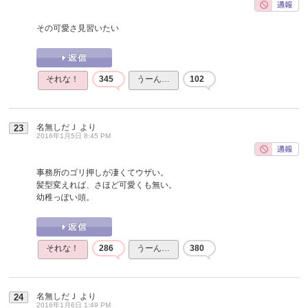
その可愛さ見習いたい
それな！
345
うーん…
102
名無しだＪ
より
23
2016年1月5日 8:45 PM
事務所のゴリ押しが凄くてウザい。
髪型変えれば、さほど可愛くも無い。
幼稚っぽい頭。
それな！
286
うーん…
380
名無しだＪ
より
24
2016年1月6日 1:49 PM