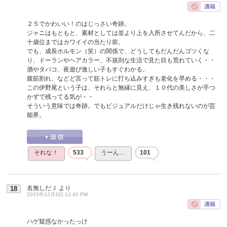
２５でかわいい！のはじっさい奇跡。
ジャニはもともと、素材としては並より上を入所させてんだから、二
十歳位まではカワイイの当たり前。
でも、成長ホルモン（笑）の関係で、どうしてもだんだんゴツくな
り、ドーランやヘアカラー、不規則な生活で見た目も荒れていく・・
酒やタバコ、夜遊び激しい子もすぐわかる。
腹筋割れ、などど言って筋トレに打ち込みすぎも老化を早める・・・
この伊野尾という子は、それらと無縁に見え、１０代の美しさが手つ
かずで残ってる気が・・
そういう意味では奇跡。でもビジュアルだけじゃ生き残れないのが芸
能界。
それな！
533
うーん…
101
名無しだＪ
より
18
2015年12月3日 12:42 PM
ハゲ疑惑なかったっけ