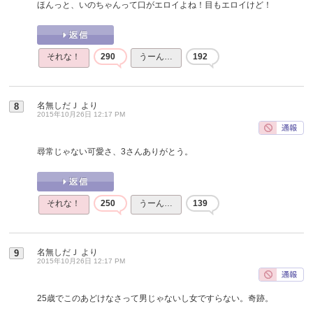
ほんっと、いのちゃんって口がエロイよね！目もエロイけど！
それな！
290
うーん…
192
名無しだＪ
より
8
2015年10月26日 12:17 PM
尋常じゃない可愛さ、3さんありがとう。
それな！
250
うーん…
139
名無しだＪ
より
9
2015年10月26日 12:17 PM
25歳でこのあどけなさって男じゃないし女ですらない。奇跡。