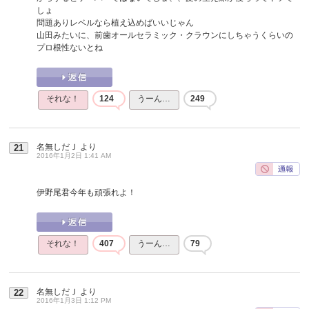
しょ
問題ありレベルなら植え込めばいいじゃん
山田みたいに、前歯オールセラミック・クラウンにしちゃうくらいの
プロ根性ないとね
それな！
124
うーん…
249
名無しだＪ
より
21
2016年1月2日 1:41 AM
伊野尾君今年も頑張れよ！
それな！
407
うーん…
79
名無しだＪ
より
22
2016年1月3日 1:12 PM