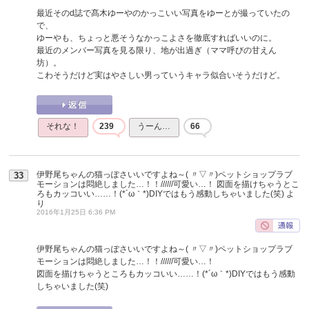
最近そのd誌で髙木ゆーやのかっこいい写真をゆーとが撮っていたの
で、
ゆーやも、ちょっと悪そうなかっこよさを徹底すればいいのに。
最近のメンバー写真を見る限り、地が出過ぎ（ママ呼びの甘えん
坊）。
こわそうだけど実はやさしい男っていうキャラ似合いそうだけど。
それな！
239
うーん…
66
伊野尾ちゃんの猫っぽさいいですよね～( 〃▽〃)ペットショップラブ
33
モーションは悶絶しました…！！//////可愛い…！ 図面を描けちゃうとこ
ろもカッコいい……！(*´ω｀*)DIYではもう感動しちゃいました(笑)
よ
り
2016年1月25日 6:36 PM
伊野尾ちゃんの猫っぽさいいですよね～( 〃▽〃)ペットショップラブ
モーションは悶絶しました…！！//////可愛い…！
図面を描けちゃうところもカッコいい……！(*´ω｀*)DIYではもう感動
しちゃいました(笑)