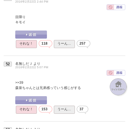
2016年2月22日 2:44 PM
目障り
キモイ
それな！
118
うーん…
257
名無しだＪ
より
52
2016年2月22日 5:07 PM
>>39
森泉ちゃんとは兄弟感っていう感じがする
それな！
153
うーん…
37