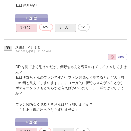
私は好きだが
それな！
325
うーん…
97
名無しだＪ
より
39
2016年1月31日 11:08 AM
DIYを見てよく思うのだが、伊野ちゃんと森泉のイチャイチャしてませ
ん？
私は伊野ちゃんのファンですが、ファン関係なく見てるとただの両思
いの画と見えてしまいます。。。（一方的に伊野ちゃんがスキとか）
ボディータッチもどちらかと言えば多い方だし、、、私だけでしょう
か？
ファン関係なく見ると皆さんはどう思いますか？
（もし不可解に思ったならすいません）