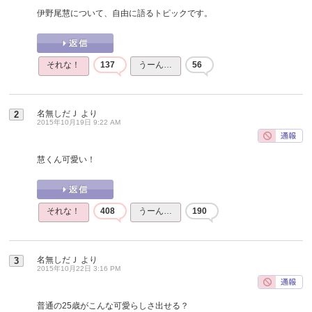
伊野尾慧について、自由に語るトピックです。
それな！
137
うーん…
56
名無しだＪ
より
2
2015年10月19日 9:22 AM
慧くん可愛い！
それな！
408
うーん…
190
名無しだＪ
より
3
2015年10月22日 3:16 PM
普通の25歳がこんな可愛らしさ出せる？