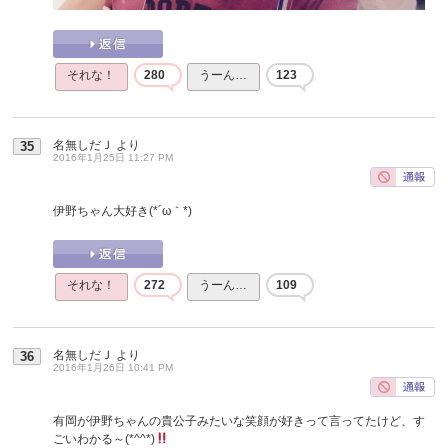
それな！
280
うーん…
123
名無しだＪ
より
35
2016年1月25日 11:27 PM
伊野ちゃん大好き(*´ω｀*)
それな！
272
うーん…
109
名無しだＪ
より
36
2016年1月26日 10:41 PM
有岡が伊野ちゃんの貴公子みたいな笑顔が好きって言ってたけど、す
ごいわかる～(*^^*)