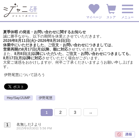
マイページ
ストア
メニュー
夏季休暇 の発送・お問い合わせに関するお知らせ
誠に勝手ながら、以下の期間を休業とさせていただきます。
2026年8月11日(火)~2026年8月16日(日)
休業中にいただきました、ご注文・お問い合わせにつきましては、
営業再開の8月17日(月)以降、順に対応
させていただきます。
また、
8月8日(土)以降にいただいた、ご注文・
お問い合わせにつきましても、
8月17日(月)以降に対応
させていただく場合がございます。
大変ご迷惑をおかけしますが、
何卒ご了承くださいますようお願い申し上げま
す。
伊野尾慧について語ろう
Hey!Say!JUMP
伊野尾慧
2
3
→
1
名無しだJ
より
1
2015年9月30日 5:56 PM