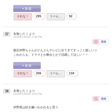
それな！
295
うーん…
92
名無しだＪ
より
37
2016年1月30日 3:28 PM
最近伊野ちゃんがどんどんテレビに出てきてすっごく嬉しい☆
これからも、ドラマとか舞台とかで活躍してほしい＾＾
それな！
256
うーん…
118
名無しだＪ
より
38
2016年1月30日 8:54 PM
伊野尾は好き嫌いわかれると思う