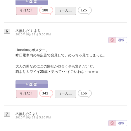
それな！
188
うーん…
125
名無しだＪ
より
6
2015年10月23日 5:00 PM
Hanakoのポスター。
昨日電車内の吊広告で発見して、めっちゃ見てしまった。
大人の男なのにこの髪形が似合う事も驚きだけど、
猫よりカワイイ25歳・男って･･･すごいわな～ｗｗｗ
それな！
341
うーん…
156
名無しだJ
より
7
2015年10月23日 5:36 PM