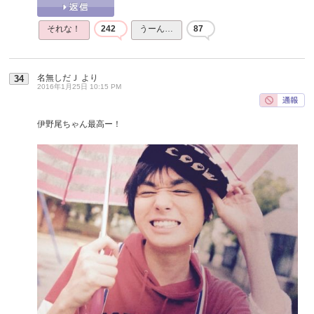
それな！
242
うーん…
87
名無しだＪ
より
34
2016年1月25日 10:15 PM
伊野尾ちゃん最高ー！