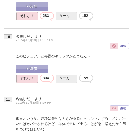
それな！
283
うーん…
152
名無しだＪ
より
10
2015年10月30日 10:17 AM
このビジュアルと毒舌のギャップがたまらん～
それな！
304
うーん…
155
名無しだＪ
より
11
2015年10月30日 3:59 PM
毒舌というか、純粋に失礼なときがあるからヒヤッとする メンバー
いればカバーされるけど、単体でテレビ出ることが急に増えたから気
をつけてほしいな