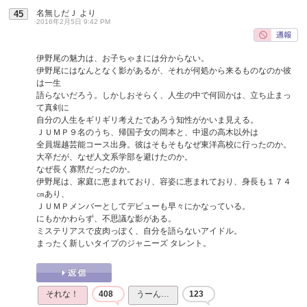
名無しだＪ
より
45
2016年2月5日 9:42 PM
伊野尾の魅力は、お子ちゃまには分からない。
伊野尾にはなんとなく影があるが、それが何処から来るものなのか彼
は一生
語らないだろう。しかしおそらく、人生の中で何回かは、立ち止まっ
て真剣に
自分の人生をギリギリ考えたであろう知性がかいま見える。
ＪＵＭＰ９名のうち、帰国子女の岡本と、中退の高木以外は
全員堀越芸能コース出身。彼はそもそもなぜ東洋高校に行ったのか。
大卒だが、なぜ人文系学部を避けたのか。
なぜ長く寡黙だったのか。
伊野尾は、家庭に恵まれており、容姿に恵まれており、身長も１７４
㎝あり、
ＪＵＭＰメンバーとしてデビューも早々にかなっている。
にもかかわらず、不思議な影がある。
ミステリアスで皮肉っぽく、自分を語らないアイドル。
まったく新しいタイプのジャニーズ タレント。
それな！
408
うーん…
123