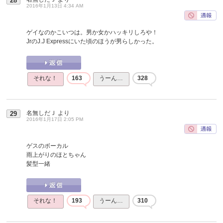
28
2016年1月13日 4:34 AM
ゲイなのかこいつは。男か女かハッキリしろや！
JrのJ.J Expressにいた頃のほうが男らしかった。
それな！
163
うーん…
328
名無しだＪ
より
29
2016年1月17日 2:05 PM
ゲスのボーカル
雨上がりのほとちゃん
髪型一緒
それな！
193
うーん…
310