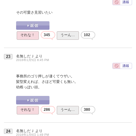
その可愛さ見習いたい
それな！
345
うーん…
102
名無しだＪ
より
23
2016年1月5日 8:45 PM
事務所のゴリ押しが凄くてウザい。
髪型変えれば、さほど可愛くも無い。
幼稚っぽい頭。
それな！
286
うーん…
380
名無しだＪ
より
24
2016年1月6日 1:49 PM