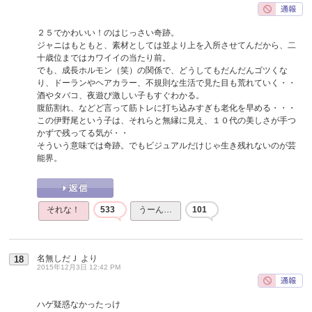
２５でかわいい！のはじっさい奇跡。
ジャニはもともと、素材としては並より上を入所させてんだから、二
十歳位まではカワイイの当たり前。
でも、成長ホルモン（笑）の関係で、どうしてもだんだんゴツくな
り、ドーランやヘアカラー、不規則な生活で見た目も荒れていく・・
酒やタバコ、夜遊び激しい子もすぐわかる。
腹筋割れ、などど言って筋トレに打ち込みすぎも老化を早める・・・
この伊野尾という子は、それらと無縁に見え、１０代の美しさが手つ
かずで残ってる気が・・
そういう意味では奇跡。でもビジュアルだけじゃ生き残れないのが芸
能界。
それな！
533
うーん…
101
名無しだＪ
より
18
2015年12月3日 12:42 PM
ハゲ疑惑なかったっけ