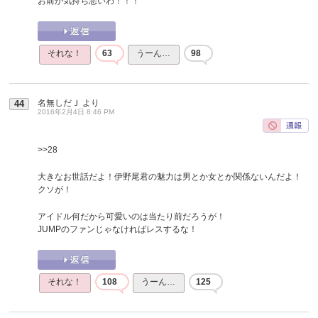
お前が気持ち悪いわ！！！
それな！
63
うーん…
98
名無しだＪ
より
44
2016年2月4日 8:46 PM
>>28
大きなお世話だよ！伊野尾君の魅力は男とか女とか関係ないんだよ！
クソが！
アイドル何だから可愛いのは当たり前だろうが！
JUMPのファンじゃなければレスするな！
それな！
108
うーん…
125