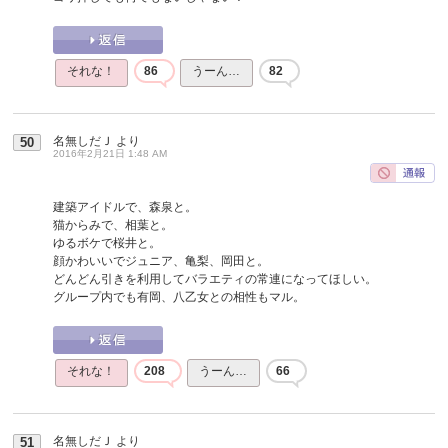
それな！
86
うーん…
82
名無しだＪ
より
50
2016年2月21日 1:48 AM
建築アイドルで、森泉と。
猫からみで、相葉と。
ゆるボケで桜井と。
顔かわいいでジュニア、亀梨、岡田と。
どんどん引きを利用してバラエティの常連になってほしい。
グループ内でも有岡、八乙女との相性もマル。
それな！
208
うーん…
66
名無しだＪ
より
51