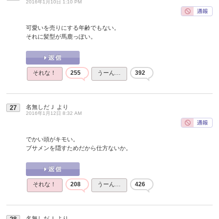
2016年1月10日 1:10 PM
可愛いを売りにする年齢でもない。
それに髪型が馬鹿っぽい。
それな！
255
うーん…
392
名無しだＪ
より
27
2016年1月12日 8:32 AM
でかい頭がキモい。
ブサメンを隠すためだから仕方ないか。
それな！
208
うーん…
426
名無しだＪ
より