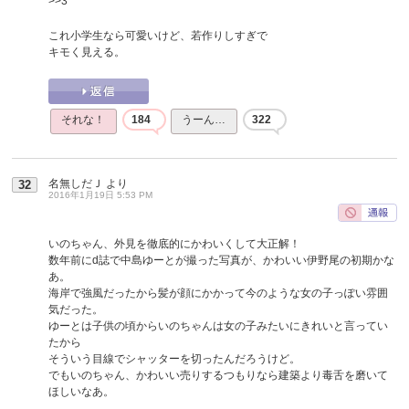
>>3
これ小学生なら可愛いけど、若作りしすぎで
キモく見える。
それな！
184
うーん…
322
名無しだＪ
より
32
2016年1月19日 5:53 PM
いのちゃん、外見を徹底的にかわいくして大正解！
数年前にd誌で中島ゆーとが撮った写真が、かわいい伊野尾の初期かな
あ。
海岸で強風だったから髪が顔にかかって今のような女の子っぽい雰囲
気だった。
ゆーとは子供の頃からいのちゃんは女の子みたいにきれいと言ってい
たから
そういう目線でシャッターを切ったんだろうけど。
でもいのちゃん、かわいい売りするつもりなら建築より毒舌を磨いて
ほしいなあ。