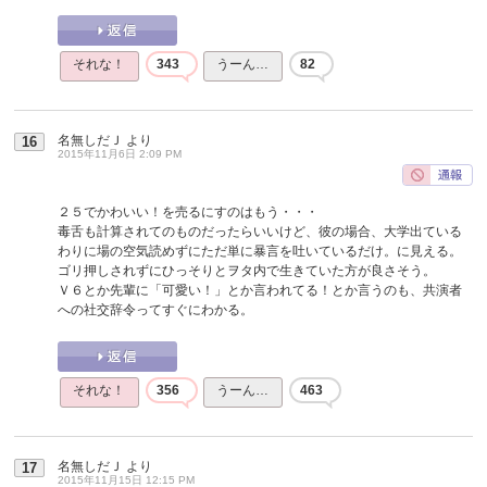
それな！
343
うーん…
82
名無しだＪ
より
16
2015年11月6日 2:09 PM
２５でかわいい！を売るにすのはもう・・・
毒舌も計算されてのものだったらいいけど、彼の場合、大学出ている
わりに場の空気読めずにただ単に暴言を吐いているだけ。に見える。
ゴリ押しされずにひっそりとヲタ内で生きていた方が良さそう。
Ｖ６とか先輩に「可愛い！」とか言われてる！とか言うのも、共演者
への社交辞令ってすぐにわかる。
それな！
356
うーん…
463
名無しだＪ
より
17
2015年11月15日 12:15 PM