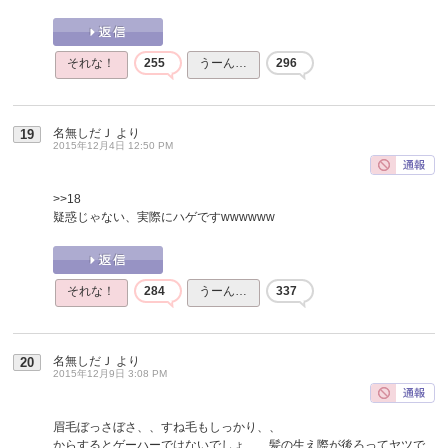
それな！
255
うーん…
296
名無しだＪ
より
19
2015年12月4日 12:50 PM
>>18
疑惑じゃない、実際にハゲですwwwwww
それな！
284
うーん…
337
名無しだＪ
より
20
2015年12月9日 3:08 PM
眉毛ぼっさぼさ、、すね毛もしっかり、、
からするとゲーハーではないでしょ、、髪の生え際が後ろってヤツで