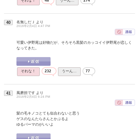
それな！
48
うーん…
274
名無しだＪ
より
40
2016年2月4日 4:47 PM
可愛い伊野尾は好物だが、そろそろ黒髪のカッコイイ伊野尾が恋しく
なってきた。
それな！
232
うーん…
77
風磨担です
より
41
2016年2月4日 6:24 PM
髪の毛キノコとても似合わないと思う
ゲスのなんたらさんとかぶるよ
ゆるパーマのがいいよ