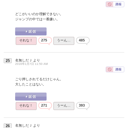
どこがいいのか理解できない。
ジャンプの中では一番嫌い。
それな！
275
うーん…
485
名無しだＪ
より
25
2016年1月7日 11:50 AM
ごり押しされてるだけじゃん。
大したことはない。
それな！
271
うーん…
393
名無しだＪ
より
26