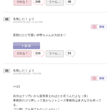
それな！
246
うーん…
46
名無しだＪ
より
48
2016年2月14日 11:33 PM
変態だけど可愛い伊野ちゃんが大好き♡
それな！
210
うーん…
53
名無しだＪ
より
49
2016年2月20日 7:58 PM
>>23
自分はクソ汚いから髪形変えればとか言うんだよな（笑）
事務所のゴリ押しって昔からジャニーズ事務所は多大な力を持って
る。
ゴリ押しでも何でもないじゃない！