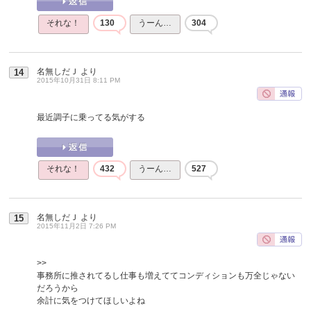
それな！
130
うーん…
304
名無しだＪ
より
14
2015年10月31日 8:11 PM
最近調子に乗ってる気がする
それな！
432
うーん…
527
名無しだＪ
より
15
2015年11月2日 7:26 PM
>>
事務所に推されてるし仕事も増えててコンディションも万全じゃない
だろうから
余計に気をつけてほしいよね