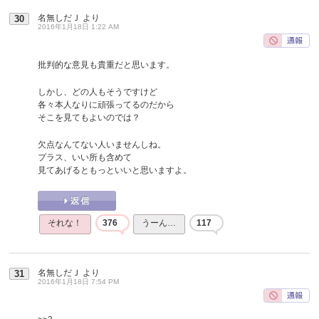
名無しだＪ
より
30
2016年1月18日 1:22 AM
批判的な意見も貴重だと思います。
しかし、どの人もそうですけど
各々本人なりに頑張ってるのだから
そこを見てもよいのでは？
欠点なんてない人いませんしね。
プラス、いい所も含めて
見てあげるともっといいと思いますよ。
それな！
376
うーん…
117
名無しだＪ
より
31
2016年1月18日 7:54 PM