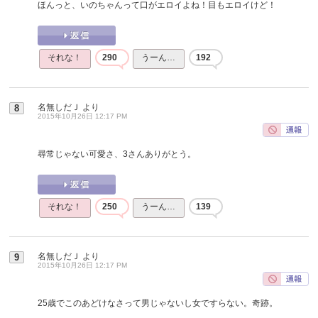
ほんっと、いのちゃんって口がエロイよね！目もエロイけど！
それな！
290
うーん…
192
名無しだＪ
より
8
2015年10月26日 12:17 PM
尋常じゃない可愛さ、3さんありがとう。
それな！
250
うーん…
139
名無しだＪ
より
9
2015年10月26日 12:17 PM
25歳でこのあどけなさって男じゃないし女ですらない。奇跡。