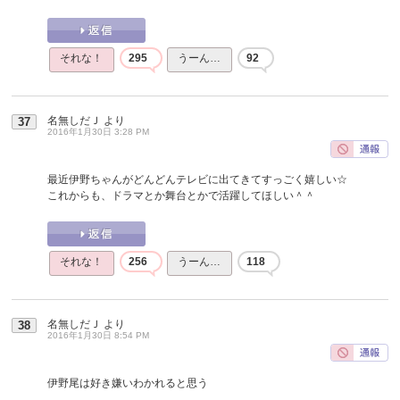
それな！
295
うーん…
92
名無しだＪ
より
37
2016年1月30日 3:28 PM
最近伊野ちゃんがどんどんテレビに出てきてすっごく嬉しい☆
これからも、ドラマとか舞台とかで活躍してほしい＾＾
それな！
256
うーん…
118
名無しだＪ
より
38
2016年1月30日 8:54 PM
伊野尾は好き嫌いわかれると思う