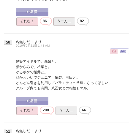
それな！
86
うーん…
82
名無しだＪ
より
50
2016年2月21日 1:48 AM
建築アイドルで、森泉と。
猫からみで、相葉と。
ゆるボケで桜井と。
顔かわいいでジュニア、亀梨、岡田と。
どんどん引きを利用してバラエティの常連になってほしい。
グループ内でも有岡、八乙女との相性もマル。
それな！
208
うーん…
66
名無しだＪ
より
51