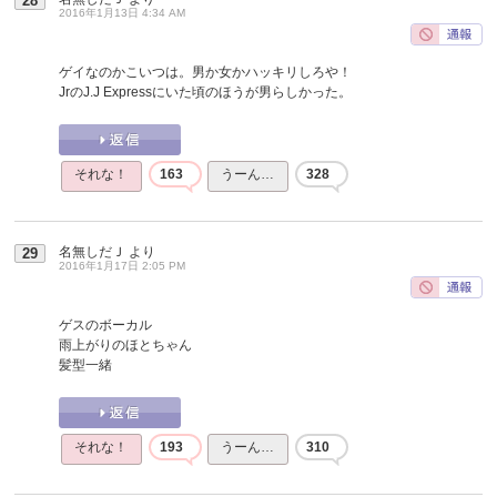
28
2016年1月13日 4:34 AM
ゲイなのかこいつは。男か女かハッキリしろや！
JrのJ.J Expressにいた頃のほうが男らしかった。
それな！
163
うーん…
328
名無しだＪ
より
29
2016年1月17日 2:05 PM
ゲスのボーカル
雨上がりのほとちゃん
髪型一緒
それな！
193
うーん…
310