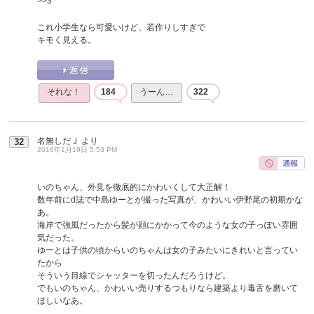
>>3
これ小学生なら可愛いけど、若作りしすぎで
キモく見える。
それな！
184
うーん…
322
名無しだＪ
より
32
2016年1月19日 5:53 PM
いのちゃん、外見を徹底的にかわいくして大正解！
数年前にd誌で中島ゆーとが撮った写真が、かわいい伊野尾の初期かな
あ。
海岸で強風だったから髪が顔にかかって今のような女の子っぽい雰囲
気だった。
ゆーとは子供の頃からいのちゃんは女の子みたいにきれいと言ってい
たから
そういう目線でシャッターを切ったんだろうけど。
でもいのちゃん、かわいい売りするつもりなら建築より毒舌を磨いて
ほしいなあ。