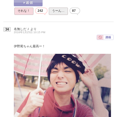
それな！
242
うーん…
87
名無しだＪ
より
34
2016年1月25日 10:15 PM
伊野尾ちゃん最高ー！