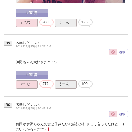
それな！
280
うーん…
123
名無しだＪ
より
35
2016年1月25日 11:27 PM
伊野ちゃん大好き(*´ω｀*)
それな！
272
うーん…
109
名無しだＪ
より
36
2016年1月26日 10:41 PM
有岡が伊野ちゃんの貴公子みたいな笑顔が好きって言ってたけど、す
ごいわかる～(*^^*)