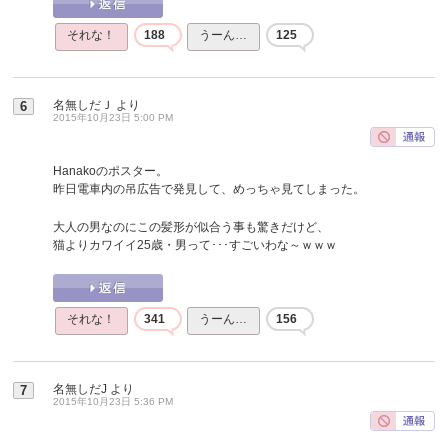
それな！
188
うーん…
125
名無しだＪ
より
6
2015年10月23日 5:00 PM
Hanakoのポスター。
昨日電車内の吊広告で発見して、めっちゃ見てしまった。
大人の男なのにこの髪形が似合う事も驚きだけど、
猫よりカワイイ25歳・男って･･･すごいわな～ｗｗｗ
それな！
341
うーん…
156
名無しだJ
より
7
2015年10月23日 5:36 PM