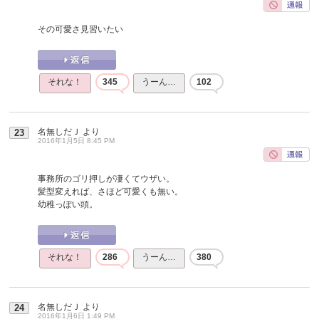
その可愛さ見習いたい
それな！
345
うーん…
102
名無しだＪ
より
23
2016年1月5日 8:45 PM
事務所のゴリ押しが凄くてウザい。
髪型変えれば、さほど可愛くも無い。
幼稚っぽい頭。
それな！
286
うーん…
380
名無しだＪ
より
24
2016年1月6日 1:49 PM