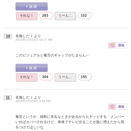
それな！
283
うーん…
152
名無しだＪ
より
10
2015年10月30日 10:17 AM
このビジュアルと毒舌のギャップがたまらん～
それな！
304
うーん…
155
名無しだＪ
より
11
2015年10月30日 3:59 PM
毒舌というか、純粋に失礼なときがあるからヒヤッとする メンバー
いればカバーされるけど、単体でテレビ出ることが急に増えたから気
をつけてほしいな