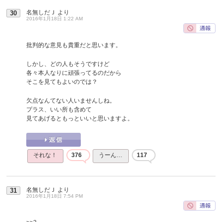
名無しだＪ
より
30
2016年1月18日 1:22 AM
批判的な意見も貴重だと思います。
しかし、どの人もそうですけど
各々本人なりに頑張ってるのだから
そこを見てもよいのでは？
欠点なんてない人いませんしね。
プラス、いい所も含めて
見てあげるともっといいと思いますよ。
それな！
376
うーん…
117
名無しだＪ
より
31
2016年1月18日 7:54 PM