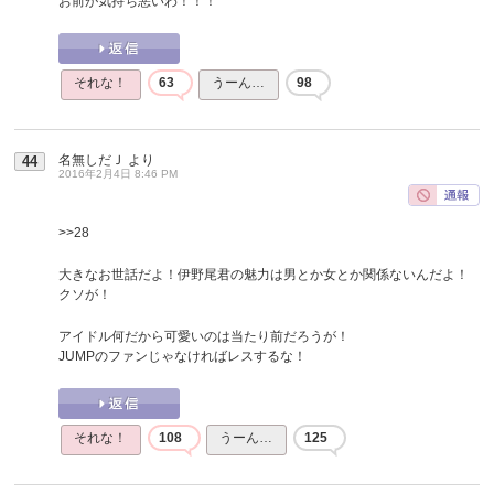
お前が気持ち悪いわ！！！
それな！
63
うーん…
98
名無しだＪ
より
44
2016年2月4日 8:46 PM
>>28
大きなお世話だよ！伊野尾君の魅力は男とか女とか関係ないんだよ！
クソが！
アイドル何だから可愛いのは当たり前だろうが！
JUMPのファンじゃなければレスするな！
それな！
108
うーん…
125