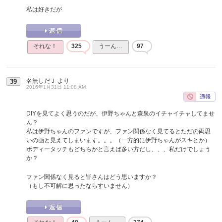
私は好きだが
それな！
325
うーん…
97
名無しだＪ
より
39
2016年1月31日 11:08 AM
DIYを見てよく思うのだが、伊野ちゃんと森泉のイチャイチャしてませ
ん？
私は伊野ちゃんのファンですが、ファン関係なく見てるとただの両思
いの画と見えてしまいます。。。（一方的に伊野ちゃんがスキとか）
ボディータッチもどちらかと言えば多い方だし、、、私だけでしょう
か？
ファン関係なく見ると皆さんはどう思いますか？
（もし不可解に思ったならすいません）