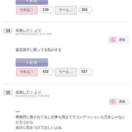
それな！
130
うーん…
304
名無しだＪ
より
14
2015年10月31日 8:11 PM
最近調子に乗ってる気がする
それな！
432
うーん…
527
名無しだＪ
より
15
2015年11月2日 7:26 PM
>>
事務所に推されてるし仕事も増えててコンディションも万全じゃない
だろうから
余計に気をつけてほしいよね