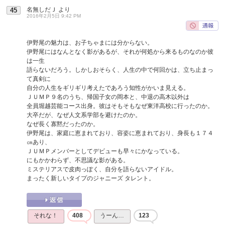
名無しだＪ
より
45
2016年2月5日 9:42 PM
伊野尾の魅力は、お子ちゃまには分からない。
伊野尾にはなんとなく影があるが、それが何処から来るものなのか彼
は一生
語らないだろう。しかしおそらく、人生の中で何回かは、立ち止まっ
て真剣に
自分の人生をギリギリ考えたであろう知性がかいま見える。
ＪＵＭＰ９名のうち、帰国子女の岡本と、中退の高木以外は
全員堀越芸能コース出身。彼はそもそもなぜ東洋高校に行ったのか。
大卒だが、なぜ人文系学部を避けたのか。
なぜ長く寡黙だったのか。
伊野尾は、家庭に恵まれており、容姿に恵まれており、身長も１７４
㎝あり、
ＪＵＭＰメンバーとしてデビューも早々にかなっている。
にもかかわらず、不思議な影がある。
ミステリアスで皮肉っぽく、自分を語らないアイドル。
まったく新しいタイプのジャニーズ タレント。
それな！
408
うーん…
123