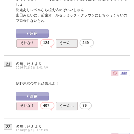
しょ
問題ありレベルなら植え込めばいいじゃん
山田みたいに、前歯オールセラミック・クラウンにしちゃうくらいの
プロ根性ないとね
それな！
124
うーん…
249
名無しだＪ
より
21
2016年1月2日 1:41 AM
伊野尾君今年も頑張れよ！
それな！
407
うーん…
79
名無しだＪ
より
22
2016年1月3日 1:12 PM