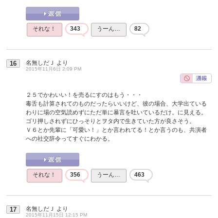
それな！
343
うーん…
82
名無しだＪ
より
16
2015年11月6日 2:09 PM
２５でかわいい！を売るにすのはもう・・・
毒舌も計算されてのものだったらいいけど、彼の場合、大学出ている
わりに場の空気読めずにただ単に暴言を吐いているだけ。に見える。
ゴリ押しされずにひっそりとヲタ内で生きていた方が良さそう。
Ｖ６とか先輩に「可愛い！」とか言われてる！とか言うのも、共演者
への社交辞令ってすぐにわかる。
それな！
356
うーん…
463
名無しだＪ
より
17
2015年11月15日 12:15 PM