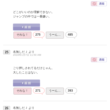
どこがいいのか理解できない。
ジャンプの中では一番嫌い。
それな！
275
うーん…
485
名無しだＪ
より
25
2016年1月7日 11:50 AM
ごり押しされてるだけじゃん。
大したことはない。
それな！
271
うーん…
393
名無しだＪ
より
26