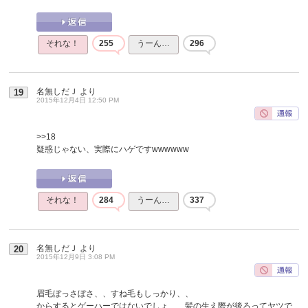
それな！
255
うーん…
296
名無しだＪ
より
19
2015年12月4日 12:50 PM
>>18
疑惑じゃない、実際にハゲですwwwwww
それな！
284
うーん…
337
名無しだＪ
より
20
2015年12月9日 3:08 PM
眉毛ぼっさぼさ、、すね毛もしっかり、、
からするとゲーハーではないでしょ、、髪の生え際が後ろってヤツで