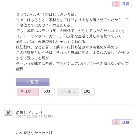
２５でかわいい！のはじっさい奇跡。
ジャニはもともと、素材としては並より上を入所させてんだから、二
十歳位まではカワイイの当たり前。
でも、成長ホルモン（笑）の関係で、どうしてもだんだんゴツくな
り、ドーランやヘアカラー、不規則な生活で見た目も荒れていく・・
酒やタバコ、夜遊び激しい子もすぐわかる。
腹筋割れ、などど言って筋トレに打ち込みすぎも老化を早める・・・
この伊野尾という子は、それらと無縁に見え、１０代の美しさが手つ
かずで残ってる気が・・
そういう意味では奇跡。でもビジュアルだけじゃ生き残れないのが芸
能界。
それな！
533
うーん…
101
名無しだＪ
より
18
2015年12月3日 12:42 PM
ハゲ疑惑なかったっけ