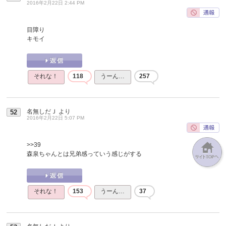
2016年2月22日 2:44 PM
目障り
キモイ
それな！
118
うーん…
257
名無しだＪ
より
52
2016年2月22日 5:07 PM
>>39
森泉ちゃんとは兄弟感っていう感じがする
それな！
153
うーん…
37