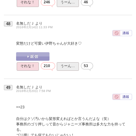
それな！
246
うーん…
46
名無しだＪ
より
48
2016年2月14日 11:33 PM
変態だけど可愛い伊野ちゃんが大好き♡
それな！
210
うーん…
53
名無しだＪ
より
49
2016年2月20日 7:58 PM
>>23
自分はクソ汚いから髪形変えればとか言うんだよな（笑）
事務所のゴリ押しって昔からジャニーズ事務所は多大な力を持って
る。
ゴリ押しでも何でもないじゃない！