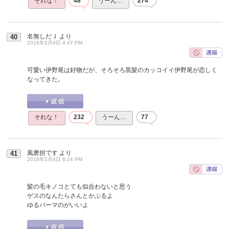
それな！
48
うーん…
274
名無しだＪ
より
40
2016年2月4日 4:47 PM
可愛い伊野尾は好物だが、そろそろ黒髪のカッコイイ伊野尾が恋しく
なってきた。
それな！
232
うーん…
77
風磨担です
より
41
2016年2月4日 6:24 PM
髪の毛キノコとても似合わないと思う
ゲスのなんたらさんとかぶるよ
ゆるパーマのがいいよ