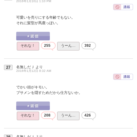
2016年1月10日 1:10 PM
可愛いを売りにする年齢でもない。
それに髪型が馬鹿っぽい。
それな！
255
うーん…
392
名無しだＪ
より
27
2016年1月12日 8:32 AM
でかい頭がキモい。
ブサメンを隠すためだから仕方ないか。
それな！
208
うーん…
426
名無しだＪ
より