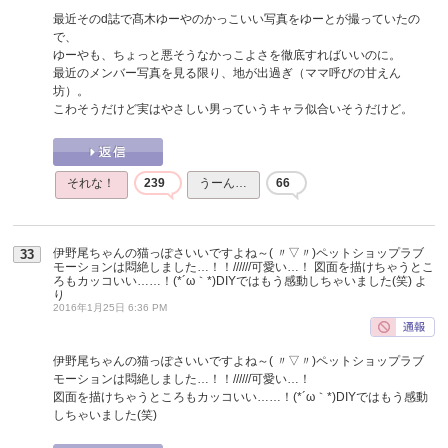
最近そのd誌で髙木ゆーやのかっこいい写真をゆーとが撮っていたの
で、
ゆーやも、ちょっと悪そうなかっこよさを徹底すればいいのに。
最近のメンバー写真を見る限り、地が出過ぎ（ママ呼びの甘えん
坊）。
こわそうだけど実はやさしい男っていうキャラ似合いそうだけど。
それな！
239
うーん…
66
伊野尾ちゃんの猫っぽさいいですよね～( 〃▽〃)ペットショップラブ
33
モーションは悶絶しました…！！//////可愛い…！ 図面を描けちゃうとこ
ろもカッコいい……！(*´ω｀*)DIYではもう感動しちゃいました(笑)
よ
り
2016年1月25日 6:36 PM
伊野尾ちゃんの猫っぽさいいですよね～( 〃▽〃)ペットショップラブ
モーションは悶絶しました…！！//////可愛い…！
図面を描けちゃうところもカッコいい……！(*´ω｀*)DIYではもう感動
しちゃいました(笑)