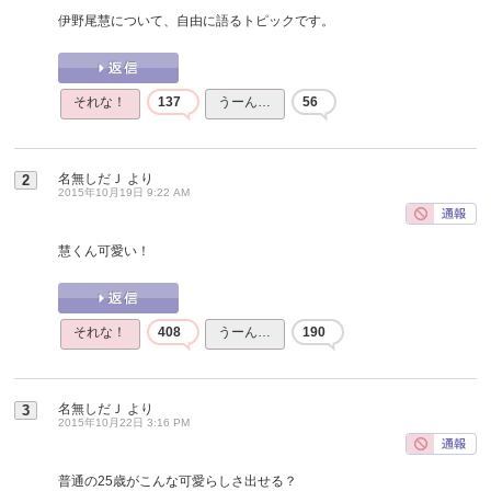
伊野尾慧について、自由に語るトピックです。
それな！
137
うーん…
56
名無しだＪ
より
2
2015年10月19日 9:22 AM
慧くん可愛い！
それな！
408
うーん…
190
名無しだＪ
より
3
2015年10月22日 3:16 PM
普通の25歳がこんな可愛らしさ出せる？