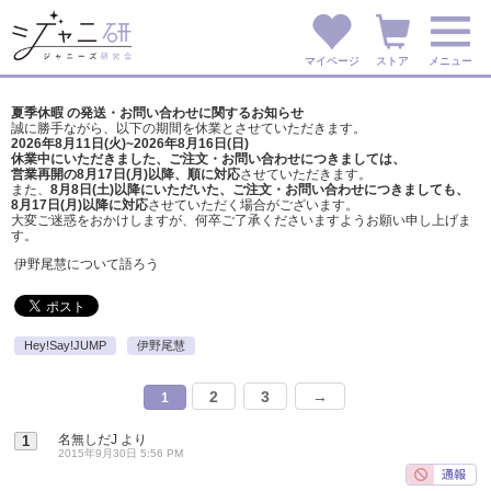
マイページ
ストア
メニュー
夏季休暇 の発送・お問い合わせに関するお知らせ
誠に勝手ながら、以下の期間を休業とさせていただきます。
2026年8月11日(火)~2026年8月16日(日)
休業中にいただきました、ご注文・お問い合わせにつきましては、
営業再開の8月17日(月)以降、順に対応
させていただきます。
また、
8月8日(土)以降にいただいた、ご注文・
お問い合わせにつきましても、
8月17日(月)以降に対応
させていただく場合がございます。
大変ご迷惑をおかけしますが、
何卒ご了承くださいますようお願い申し上げま
す。
伊野尾慧について語ろう
Hey!Say!JUMP
伊野尾慧
2
3
→
1
名無しだJ
より
1
2015年9月30日 5:56 PM