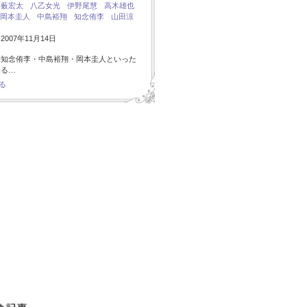
：
薮宏太
八乙女光
伊野尾慧
高木雄也
岡本圭人
中島裕翔
知念侑李
山田涼
007年11月14日
・知念侑李・中島裕翔・岡本圭人といった
ある…
る