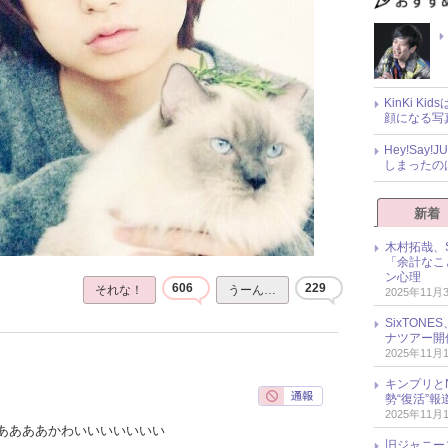
KinKi K
顔になる写
Hey!Sa
しまったの
新着
木村拓哉、S
「余計なこ
ン心理
606
229
それな！
うーん…
2025年11月
SixTO
ナツアー開
2025年11月
キンプリとN
勢“復活”
2025年11月
ああああかわいいいいいいい
旧ジャニー