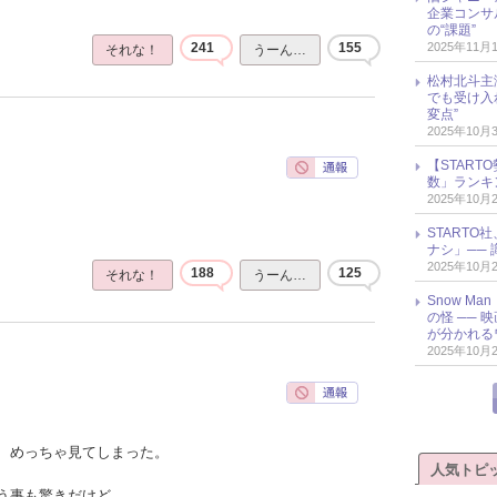
企業コンサル
の“課題”
2025年11月
241
155
それな！
うーん…
松村北斗主
でも受け入
変点”
2025年10月
【START
数」ランキン
2025年10月
START
ナシ」── 
2025年10月
188
125
それな！
うーん…
Snow M
の怪 ──
が分かれる
2025年10月
、めっちゃ見てしまった。
人気トピ
う事も驚きだけど、