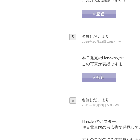
これなんの雑誌ですか？
名無しだＪ
より
5
2015年10月22日 10:14 PM
本日発売のHanakoです
この写真が表紙ですよ
名無しだＪ
より
6
2015年10月23日 5:00 PM
Hanakoのポスター。
昨日電車内の吊広告で発見して
大人の男なのにこの髪形が似合