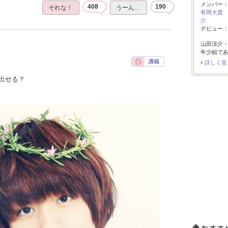
メンバー
408
190
それな！
うーん…
有岡大貴
介
デビュー：2
山田涼介
年少組で
詳しく見
出せる？