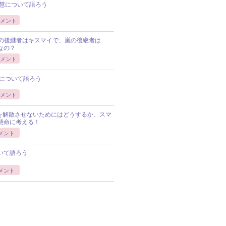
慧について語ろう
メント
Pの後継者はキスマイで、嵐の後継者は
Pなの？
メント
について語ろう
メント
Pを解散させないためにはどうするか、スマ
懸命に考える！
メント
いて語ろう
メント