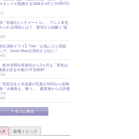
タントが指摘するSMILE-UP.とSTARTO
1日
演『秒速5センチメートル』、アニメ未見
れられる理由とは？ 賛否から紐解く“改
30日
O勢出演秋ドラマ】TVer「お気に入り登録
グ、Snow Man出演作が上位に！
24日
O社、鈴木克明社長就任から3カ月も「変化は
識者が語る今後の“不安材料”
23日
an・宮舘涼太と共演者の写真がSNSから削除
 映画『火喰鳥を、喰う』、鑑賞者からの評価
ワケ
20日
ック
新着トピック