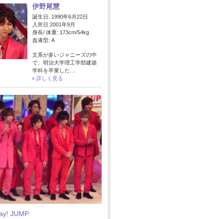
伊野尾慧
誕生日: 1990年6月22日
入所日:2001年9月
身長/ 体重: 173cm/54kg
血液型: A
文系が多いジャニーズの中
で、明治大学理工学部建築
学科を卒業した…
詳しく見る
Say! JUMP