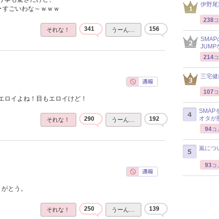
伊野尾
･･すごいわな～ｗｗｗ
238
コ
341
156
それな！
うーん…
SMA
JUM
214
コ
三宅健
107
コ
エロイよね！目もエロイけど！
SMA
オタが
290
192
それな！
うーん…
94
コ
嵐につ
93
コ
りがとう。
250
139
それな！
うーん…