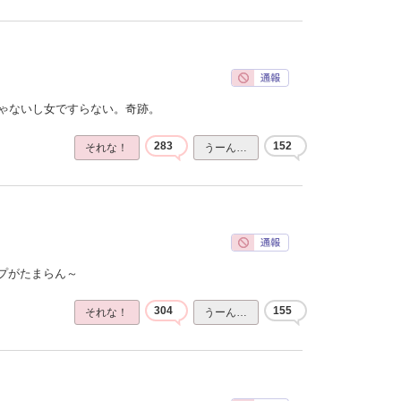
じゃないし女ですらない。奇跡。
283
152
それな！
うーん…
プがたまらん～
304
155
それな！
うーん…