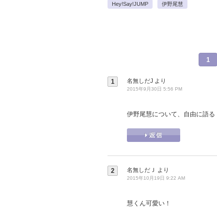
Hey!Say!JUMP
伊野尾慧
1
名無しだJ
より
1
2015年9月30日 5:56 PM
伊野尾慧について、自由に語る
名無しだＪ
より
2
2015年10月19日 9:22 AM
慧くん可愛い！