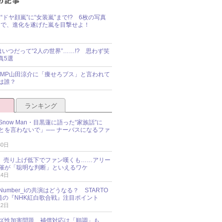
“ドヤ顔嵐”に“女装嵐”まで!? 6枚の写真
で、進化を遂げた嵐を目撃せよ！
idsはいつだって“2人の世界”……!? 思わず笑
真5選
y!JUMP山田涼介に「痩せろブス」と言われて
は誰？
ランキング
now Man・目黒蓮に語った“家族話”に
とを言わないで」── ナーバスになるファ
30日
NES、売り上げ低下でファン嘆くも……アリー
催が「聡明な判断」といえるワケ
14日
umber_iの共演はどうなる？ STARTO
報道の『NHK紅白歌合戦』注目ポイント
12日
ズ性加害問題、補償対応は「順調」も……