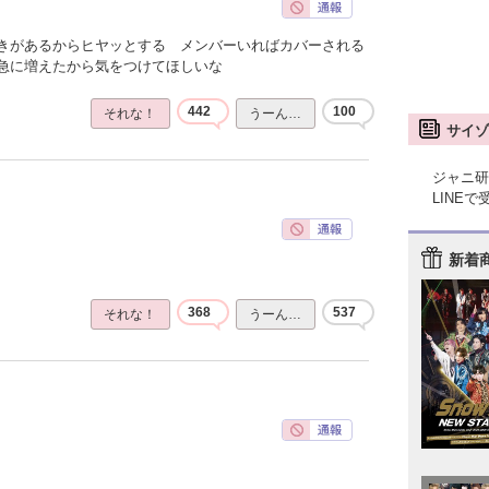
きがあるからヒヤッとする メンバーいればカバーされる
急に増えたから気をつけてほしいな
442
100
それな！
うーん…
サイゾ
ジャニ研
LINE
新着
368
537
それな！
うーん…