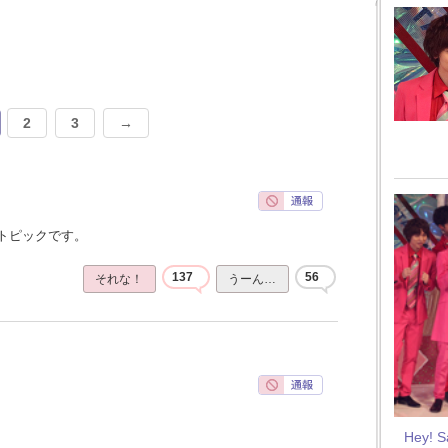
2
3
→
トピックです。
137
56
それな！
うーん…
Hey! 