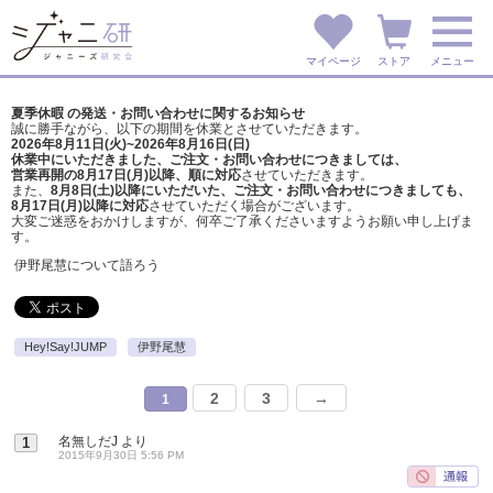
マイページ
ストア
メニュー
夏季休暇 の発送・お問い合わせに関するお知らせ
誠に勝手ながら、以下の期間を休業とさせていただきます。
2026年8月11日(火)~2026年8月16日(日)
休業中にいただきました、ご注文・お問い合わせにつきましては、
営業再開の8月17日(月)以降、順に対応
させていただきます。
また、
8月8日(土)以降にいただいた、ご注文・
お問い合わせにつきましても、
8月17日(月)以降に対応
させていただく場合がございます。
大変ご迷惑をおかけしますが、
何卒ご了承くださいますようお願い申し上げま
す。
伊野尾慧について語ろう
Hey!Say!JUMP
伊野尾慧
2
3
→
1
名無しだJ
より
1
2015年9月30日 5:56 PM