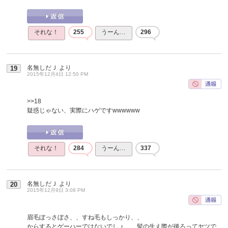
それな！
255
うーん…
296
名無しだＪ
より
19
2015年12月4日 12:50 PM
>>18
疑惑じゃない、実際にハゲですwwwwww
それな！
284
うーん…
337
名無しだＪ
より
20
2015年12月9日 3:08 PM
眉毛ぼっさぼさ、、すね毛もしっかり、、
からするとゲーハーではないでしょ、、髪の生え際が後ろってヤツで