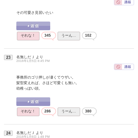
その可愛さ見習いたい
それな！
345
うーん…
102
名無しだＪ
より
23
2016年1月5日 8:45 PM
事務所のゴリ押しが凄くてウザい。
髪型変えれば、さほど可愛くも無い。
幼稚っぽい頭。
それな！
286
うーん…
380
名無しだＪ
より
24
2016年1月6日 1:49 PM