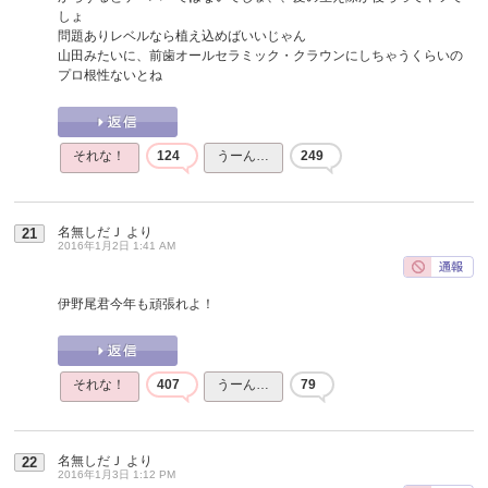
しょ
問題ありレベルなら植え込めばいいじゃん
山田みたいに、前歯オールセラミック・クラウンにしちゃうくらいの
プロ根性ないとね
それな！
124
うーん…
249
名無しだＪ
より
21
2016年1月2日 1:41 AM
伊野尾君今年も頑張れよ！
それな！
407
うーん…
79
名無しだＪ
より
22
2016年1月3日 1:12 PM