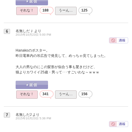
それな！
188
うーん…
125
名無しだＪ
より
6
2015年10月23日 5:00 PM
Hanakoのポスター。
昨日電車内の吊広告で発見して、めっちゃ見てしまった。
大人の男なのにこの髪形が似合う事も驚きだけど、
猫よりカワイイ25歳・男って･･･すごいわな～ｗｗｗ
それな！
341
うーん…
156
名無しだJ
より
7
2015年10月23日 5:36 PM