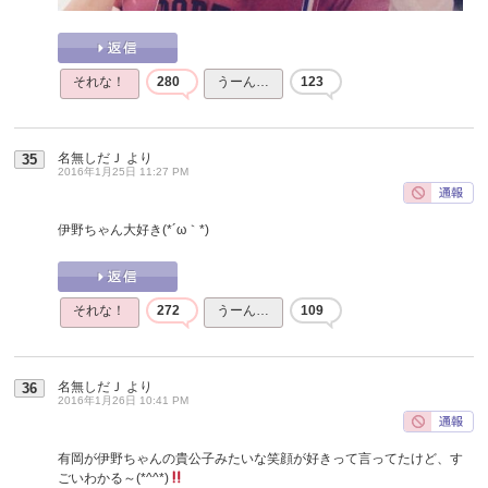
それな！
280
うーん…
123
名無しだＪ
より
35
2016年1月25日 11:27 PM
伊野ちゃん大好き(*´ω｀*)
それな！
272
うーん…
109
名無しだＪ
より
36
2016年1月26日 10:41 PM
有岡が伊野ちゃんの貴公子みたいな笑顔が好きって言ってたけど、す
ごいわかる～(*^^*)