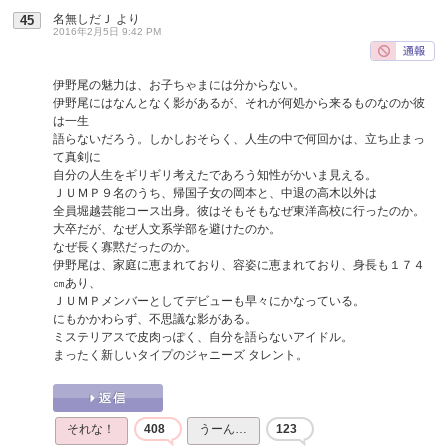
名無しだＪ
より
45
2016年2月5日 9:42 PM
伊野尾の魅力は、お子ちゃまには分からない。
伊野尾にはなんとなく影があるが、それが何処から来るものなのか彼
は一生
語らないだろう。しかしおそらく、人生の中で何回かは、立ち止まっ
て真剣に
自分の人生をギリギリ考えたであろう知性がかいま見える。
ＪＵＭＰ９名のうち、帰国子女の岡本と、中退の高木以外は
全員堀越芸能コース出身。彼はそもそもなぜ東洋高校に行ったのか。
大卒だが、なぜ人文系学部を避けたのか。
なぜ長く寡黙だったのか。
伊野尾は、家庭に恵まれており、容姿に恵まれており、身長も１７４
㎝あり、
ＪＵＭＰメンバーとしてデビューも早々にかなっている。
にもかかわらず、不思議な影がある。
ミステリアスで皮肉っぽく、自分を語らないアイドル。
まったく新しいタイプのジャニーズ タレント。
それな！
408
うーん…
123