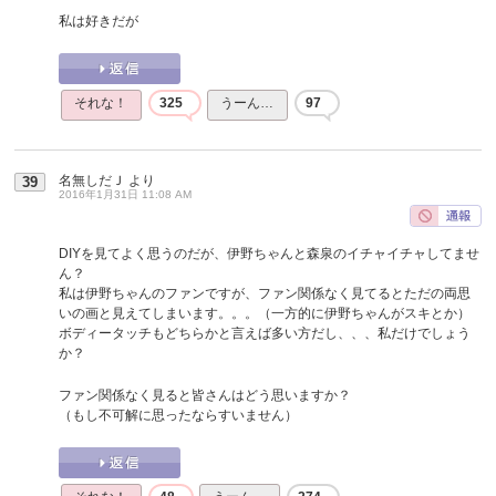
私は好きだが
それな！
325
うーん…
97
名無しだＪ
より
39
2016年1月31日 11:08 AM
DIYを見てよく思うのだが、伊野ちゃんと森泉のイチャイチャしてませ
ん？
私は伊野ちゃんのファンですが、ファン関係なく見てるとただの両思
いの画と見えてしまいます。。。（一方的に伊野ちゃんがスキとか）
ボディータッチもどちらかと言えば多い方だし、、、私だけでしょう
か？
ファン関係なく見ると皆さんはどう思いますか？
（もし不可解に思ったならすいません）