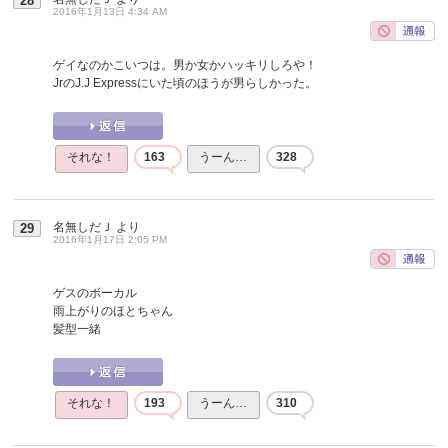
28
2016年1月13日 4:34 AM
ゲイなのかこいつは。男か女かハッキリしろや！
JrのJ.J Expressにいた頃のほうが男らしかった。
それな！
163
うーん…
328
名無しだＪ
より
29
2016年1月17日 2:05 PM
ゲスのボーカル
雨上がりのほとちゃん
髪型一緒
それな！
193
うーん…
310