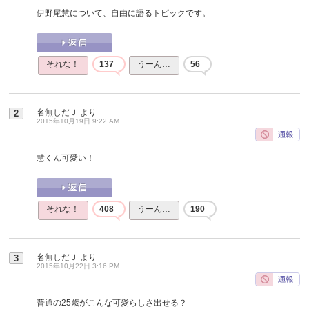
伊野尾慧について、自由に語るトピックです。
それな！
137
うーん…
56
名無しだＪ
より
2
2015年10月19日 9:22 AM
慧くん可愛い！
それな！
408
うーん…
190
名無しだＪ
より
3
2015年10月22日 3:16 PM
普通の25歳がこんな可愛らしさ出せる？