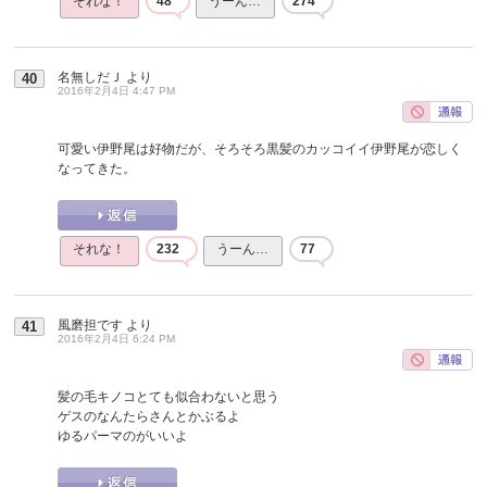
それな！
48
うーん…
274
名無しだＪ
より
40
2016年2月4日 4:47 PM
可愛い伊野尾は好物だが、そろそろ黒髪のカッコイイ伊野尾が恋しく
なってきた。
それな！
232
うーん…
77
風磨担です
より
41
2016年2月4日 6:24 PM
髪の毛キノコとても似合わないと思う
ゲスのなんたらさんとかぶるよ
ゆるパーマのがいいよ