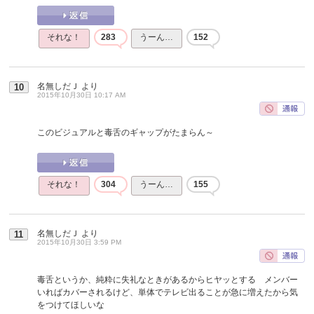
それな！
283
うーん…
152
名無しだＪ
より
10
2015年10月30日 10:17 AM
このビジュアルと毒舌のギャップがたまらん～
それな！
304
うーん…
155
名無しだＪ
より
11
2015年10月30日 3:59 PM
毒舌というか、純粋に失礼なときがあるからヒヤッとする メンバー
いればカバーされるけど、単体でテレビ出ることが急に増えたから気
をつけてほしいな