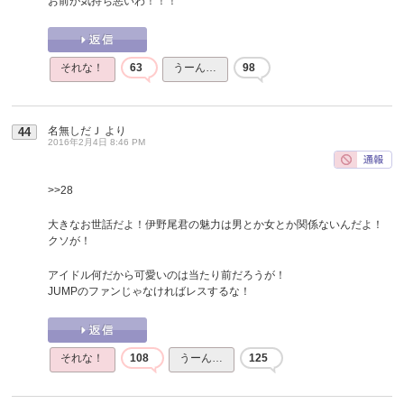
お前が気持ち悪いわ！！！
それな！
63
うーん…
98
名無しだＪ
より
44
2016年2月4日 8:46 PM
>>28
大きなお世話だよ！伊野尾君の魅力は男とか女とか関係ないんだよ！
クソが！
アイドル何だから可愛いのは当たり前だろうが！
JUMPのファンじゃなければレスするな！
それな！
108
うーん…
125