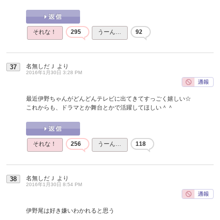
それな！
295
うーん…
92
名無しだＪ
より
37
2016年1月30日 3:28 PM
最近伊野ちゃんがどんどんテレビに出てきてすっごく嬉しい☆
これからも、ドラマとか舞台とかで活躍してほしい＾＾
それな！
256
うーん…
118
名無しだＪ
より
38
2016年1月30日 8:54 PM
伊野尾は好き嫌いわかれると思う