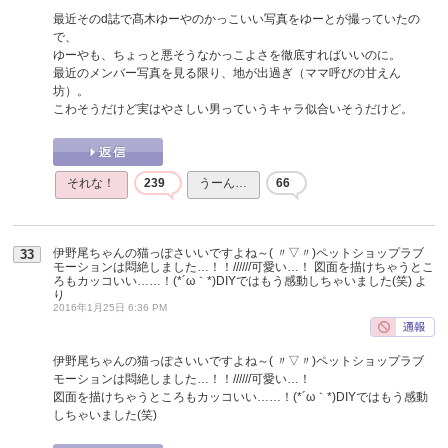
最近そのd誌で髙木ゆーやのかっこいい写真をゆーとが撮っていたの
で、
ゆーやも、ちょっと悪そうなかっこよさを徹底すればいいのに。
最近のメンバー写真を見る限り、地が出過ぎ（ママ呼びの甘えん
坊）。
こわそうだけど実はやさしい男っていうキャラ似合いそうだけど。
それな！
239
うーん…
66
伊野尾ちゃんの猫っぽさいいですよね～( 〃▽〃)ペットショップラブ
33
モーションは悶絶しました…！！//////可愛い…！ 図面を描けちゃうとこ
ろもカッコいい……！(*´ω｀*)DIYではもう感動しちゃいました(笑)
よ
り
2016年1月25日 6:36 PM
伊野尾ちゃんの猫っぽさいいですよね～( 〃▽〃)ペットショップラブ
モーションは悶絶しました…！！//////可愛い…！
図面を描けちゃうところもカッコいい……！(*´ω｀*)DIYではもう感動
しちゃいました(笑)