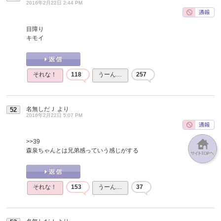
2016年2月22日 2:44 PM
目障り
キモイ
それな！
118
うーん…
257
名無しだＪ
より
52
2016年2月22日 5:07 PM
>>39
森泉ちゃんとは兄弟感っていう感じがする
それな！
153
うーん…
37