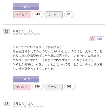
それな！
343
うーん…
82
名無しだＪ
より
16
2015年11月6日 2:09 PM
２５でかわいい！を売るにすのはもう・・・
毒舌も計算されてのものだったらいいけど、彼の場合、大学出ている
わりに場の空気読めずにただ単に暴言を吐いているだけ。に見える。
ゴリ押しされずにひっそりとヲタ内で生きていた方が良さそう。
Ｖ６とか先輩に「可愛い！」とか言われてる！とか言うのも、共演者
への社交辞令ってすぐにわかる。
それな！
356
うーん…
463
名無しだＪ
より
17
2015年11月15日 12:15 PM