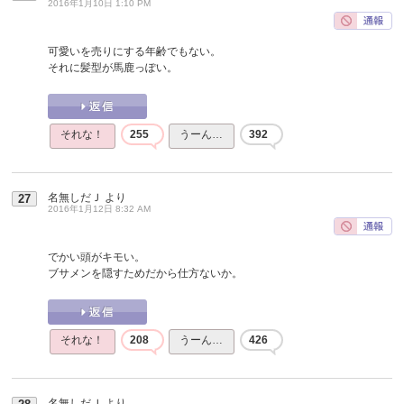
2016年1月10日 1:10 PM
可愛いを売りにする年齢でもない。
それに髪型が馬鹿っぽい。
それな！
255
うーん…
392
名無しだＪ
より
27
2016年1月12日 8:32 AM
でかい頭がキモい。
ブサメンを隠すためだから仕方ないか。
それな！
208
うーん…
426
名無しだＪ
より