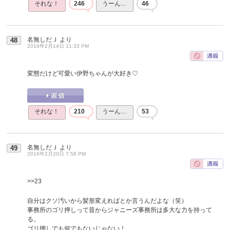
それな！
246
うーん…
46
名無しだＪ
より
48
2016年2月14日 11:33 PM
変態だけど可愛い伊野ちゃんが大好き♡
それな！
210
うーん…
53
名無しだＪ
より
49
2016年2月20日 7:58 PM
>>23
自分はクソ汚いから髪形変えればとか言うんだよな（笑）
事務所のゴリ押しって昔からジャニーズ事務所は多大な力を持って
る。
ゴリ押しでも何でもないじゃない！