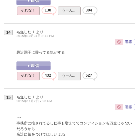
それな！
130
うーん…
304
名無しだＪ
より
14
2015年10月31日 8:11 PM
最近調子に乗ってる気がする
それな！
432
うーん…
527
名無しだＪ
より
15
2015年11月2日 7:26 PM
>>
事務所に推されてるし仕事も増えててコンディションも万全じゃない
だろうから
余計に気をつけてほしいよね