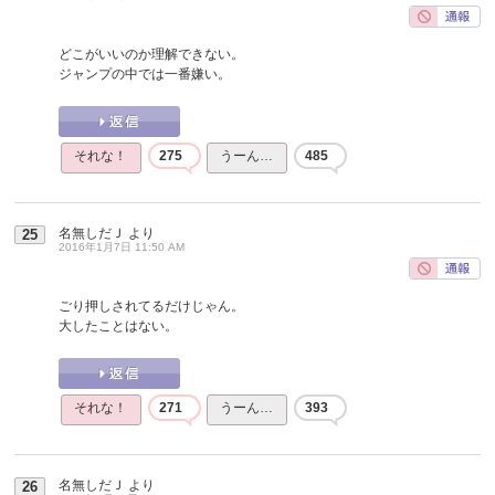
どこがいいのか理解できない。
ジャンプの中では一番嫌い。
それな！
275
うーん…
485
名無しだＪ
より
25
2016年1月7日 11:50 AM
ごり押しされてるだけじゃん。
大したことはない。
それな！
271
うーん…
393
名無しだＪ
より
26