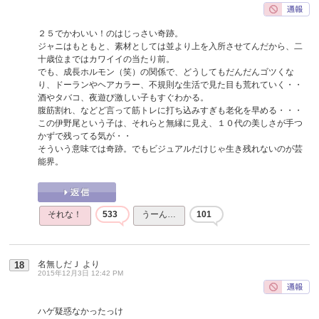
２５でかわいい！のはじっさい奇跡。
ジャニはもともと、素材としては並より上を入所させてんだから、二
十歳位まではカワイイの当たり前。
でも、成長ホルモン（笑）の関係で、どうしてもだんだんゴツくな
り、ドーランやヘアカラー、不規則な生活で見た目も荒れていく・・
酒やタバコ、夜遊び激しい子もすぐわかる。
腹筋割れ、などど言って筋トレに打ち込みすぎも老化を早める・・・
この伊野尾という子は、それらと無縁に見え、１０代の美しさが手つ
かずで残ってる気が・・
そういう意味では奇跡。でもビジュアルだけじゃ生き残れないのが芸
能界。
それな！
533
うーん…
101
名無しだＪ
より
18
2015年12月3日 12:42 PM
ハゲ疑惑なかったっけ