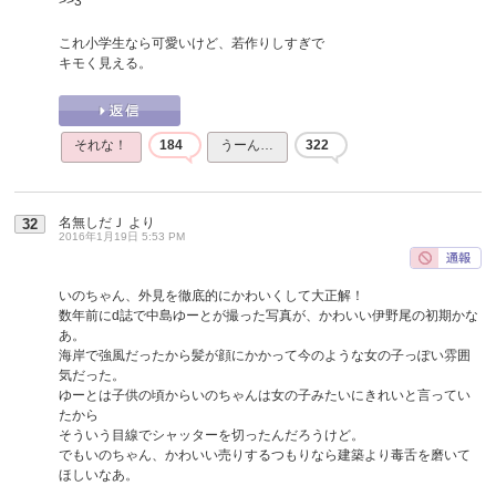
>>3
これ小学生なら可愛いけど、若作りしすぎで
キモく見える。
それな！
184
うーん…
322
名無しだＪ
より
32
2016年1月19日 5:53 PM
いのちゃん、外見を徹底的にかわいくして大正解！
数年前にd誌で中島ゆーとが撮った写真が、かわいい伊野尾の初期かな
あ。
海岸で強風だったから髪が顔にかかって今のような女の子っぽい雰囲
気だった。
ゆーとは子供の頃からいのちゃんは女の子みたいにきれいと言ってい
たから
そういう目線でシャッターを切ったんだろうけど。
でもいのちゃん、かわいい売りするつもりなら建築より毒舌を磨いて
ほしいなあ。