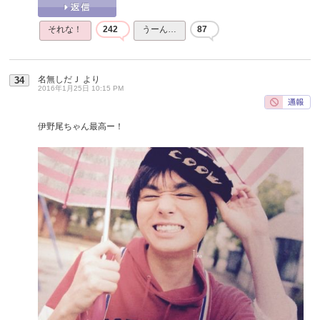
それな！
242
うーん…
87
名無しだＪ
より
34
2016年1月25日 10:15 PM
伊野尾ちゃん最高ー！