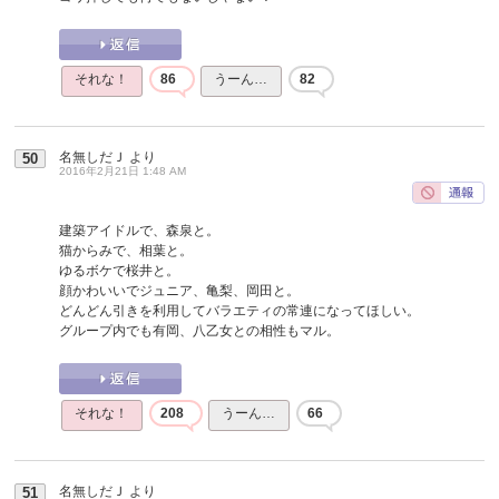
それな！
86
うーん…
82
名無しだＪ
より
50
2016年2月21日 1:48 AM
建築アイドルで、森泉と。
猫からみで、相葉と。
ゆるボケで桜井と。
顔かわいいでジュニア、亀梨、岡田と。
どんどん引きを利用してバラエティの常連になってほしい。
グループ内でも有岡、八乙女との相性もマル。
それな！
208
うーん…
66
名無しだＪ
より
51