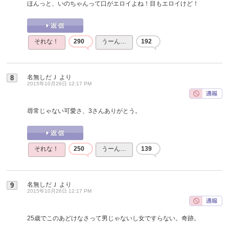
ほんっと、いのちゃんって口がエロイよね！目もエロイけど！
それな！
290
うーん…
192
名無しだＪ
より
8
2015年10月26日 12:17 PM
尋常じゃない可愛さ、3さんありがとう。
それな！
250
うーん…
139
名無しだＪ
より
9
2015年10月26日 12:17 PM
25歳でこのあどけなさって男じゃないし女ですらない。奇跡。