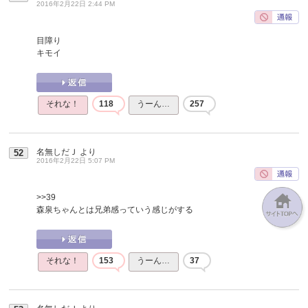
2016年2月22日 2:44 PM
目障り
キモイ
それな！
118
うーん…
257
名無しだＪ
より
52
2016年2月22日 5:07 PM
>>39
森泉ちゃんとは兄弟感っていう感じがする
それな！
153
うーん…
37