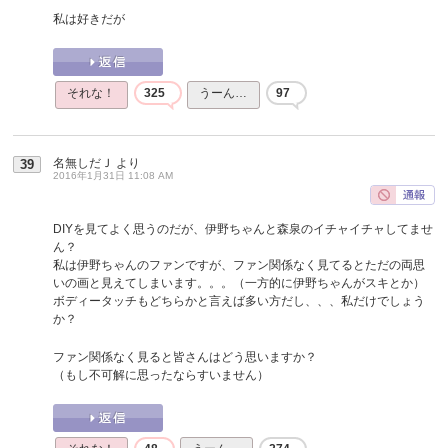
私は好きだが
それな！
325
うーん…
97
名無しだＪ
より
39
2016年1月31日 11:08 AM
DIYを見てよく思うのだが、伊野ちゃんと森泉のイチャイチャしてませ
ん？
私は伊野ちゃんのファンですが、ファン関係なく見てるとただの両思
いの画と見えてしまいます。。。（一方的に伊野ちゃんがスキとか）
ボディータッチもどちらかと言えば多い方だし、、、私だけでしょう
か？
ファン関係なく見ると皆さんはどう思いますか？
（もし不可解に思ったならすいません）