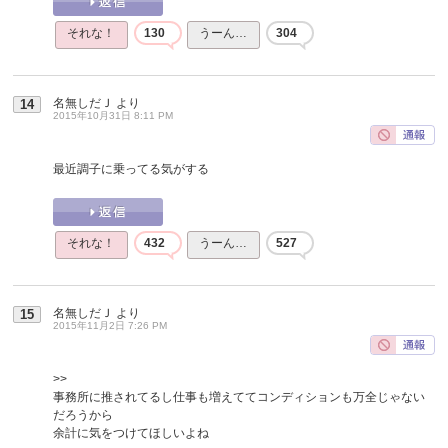
それな！
130
うーん…
304
名無しだＪ
より
14
2015年10月31日 8:11 PM
最近調子に乗ってる気がする
それな！
432
うーん…
527
名無しだＪ
より
15
2015年11月2日 7:26 PM
>>
事務所に推されてるし仕事も増えててコンディションも万全じゃない
だろうから
余計に気をつけてほしいよね