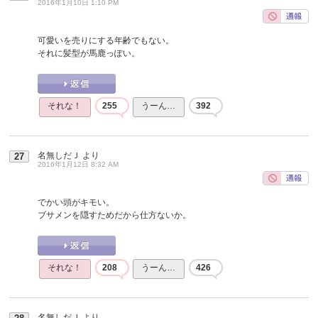
2016年1月10日 1:10 PM
可愛いを売りにする年齢でもない。
それに髪型が馬鹿っぽい。
それな！
255
うーん…
392
名無しだＪ
より
27
2016年1月12日 8:32 AM
でかい頭がキモい。
ブサメンを隠すためだから仕方ないか。
それな！
208
うーん…
426
名無しだＪ
より