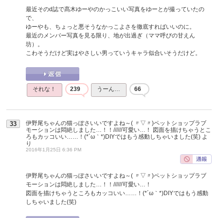
最近そのd誌で髙木ゆーやのかっこいい写真をゆーとが撮っていたの
で、
ゆーやも、ちょっと悪そうなかっこよさを徹底すればいいのに。
最近のメンバー写真を見る限り、地が出過ぎ（ママ呼びの甘えん
坊）。
こわそうだけど実はやさしい男っていうキャラ似合いそうだけど。
それな！
239
うーん…
66
伊野尾ちゃんの猫っぽさいいですよね～( 〃▽〃)ペットショップラブ
33
モーションは悶絶しました…！！//////可愛い…！ 図面を描けちゃうとこ
ろもカッコいい……！(*´ω｀*)DIYではもう感動しちゃいました(笑)
よ
り
2016年1月25日 6:36 PM
伊野尾ちゃんの猫っぽさいいですよね～( 〃▽〃)ペットショップラブ
モーションは悶絶しました…！！//////可愛い…！
図面を描けちゃうところもカッコいい……！(*´ω｀*)DIYではもう感動
しちゃいました(笑)