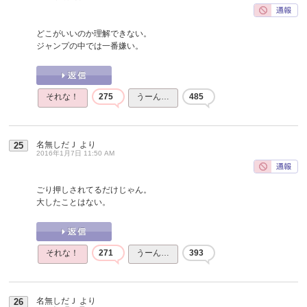
どこがいいのか理解できない。
ジャンプの中では一番嫌い。
それな！
275
うーん…
485
名無しだＪ
より
25
2016年1月7日 11:50 AM
ごり押しされてるだけじゃん。
大したことはない。
それな！
271
うーん…
393
名無しだＪ
より
26