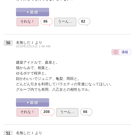
それな！
86
うーん…
82
名無しだＪ
より
50
2016年2月21日 1:48 AM
建築アイドルで、森泉と。
猫からみで、相葉と。
ゆるボケで桜井と。
顔かわいいでジュニア、亀梨、岡田と。
どんどん引きを利用してバラエティの常連になってほしい。
グループ内でも有岡、八乙女との相性もマル。
それな！
208
うーん…
66
名無しだＪ
より
51