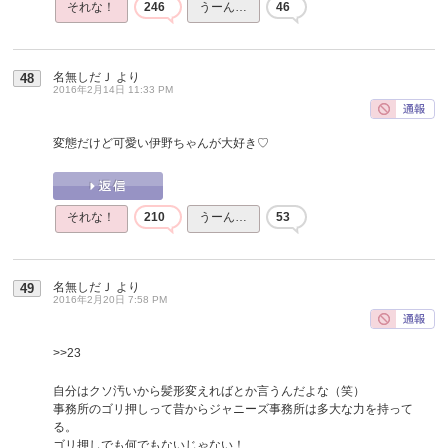
それな！
246
うーん…
46
名無しだＪ
より
48
2016年2月14日 11:33 PM
変態だけど可愛い伊野ちゃんが大好き♡
それな！
210
うーん…
53
名無しだＪ
より
49
2016年2月20日 7:58 PM
>>23
自分はクソ汚いから髪形変えればとか言うんだよな（笑）
事務所のゴリ押しって昔からジャニーズ事務所は多大な力を持って
る。
ゴリ押しでも何でもないじゃない！