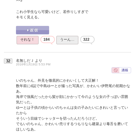
>>3
これ小学生なら可愛いけど、若作りしすぎで
キモく見える。
それな！
184
うーん…
322
名無しだＪ
より
32
2016年1月19日 5:53 PM
いのちゃん、外見を徹底的にかわいくして大正解！
数年前にd誌で中島ゆーとが撮った写真が、かわいい伊野尾の初期かな
あ。
海岸で強風だったから髪が顔にかかって今のような女の子っぽい雰囲
気だった。
ゆーとは子供の頃からいのちゃんは女の子みたいにきれいと言ってい
たから
そういう目線でシャッターを切ったんだろうけど。
でもいのちゃん、かわいい売りするつもりなら建築より毒舌を磨いて
ほしいなあ。