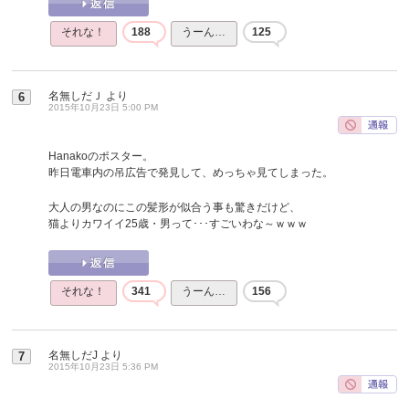
それな！
188
うーん…
125
名無しだＪ
より
6
2015年10月23日 5:00 PM
Hanakoのポスター。
昨日電車内の吊広告で発見して、めっちゃ見てしまった。
大人の男なのにこの髪形が似合う事も驚きだけど、
猫よりカワイイ25歳・男って･･･すごいわな～ｗｗｗ
それな！
341
うーん…
156
名無しだJ
より
7
2015年10月23日 5:36 PM