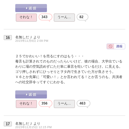
それな！
343
うーん…
82
名無しだＪ
より
16
2015年11月6日 2:09 PM
２５でかわいい！を売るにすのはもう・・・
毒舌も計算されてのものだったらいいけど、彼の場合、大学出ている
わりに場の空気読めずにただ単に暴言を吐いているだけ。に見える。
ゴリ押しされずにひっそりとヲタ内で生きていた方が良さそう。
Ｖ６とか先輩に「可愛い！」とか言われてる！とか言うのも、共演者
への社交辞令ってすぐにわかる。
それな！
356
うーん…
463
名無しだＪ
より
17
2015年11月15日 12:15 PM