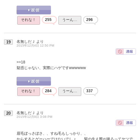
それな！
255
うーん…
296
名無しだＪ
より
19
2015年12月4日 12:50 PM
>>18
疑惑じゃない、実際にハゲですwwwwww
それな！
284
うーん…
337
名無しだＪ
より
20
2015年12月9日 3:08 PM
眉毛ぼっさぼさ、、すね毛もしっかり、、
からするとゲーハーではないでしょ、、髪の生え際が後ろってヤツで