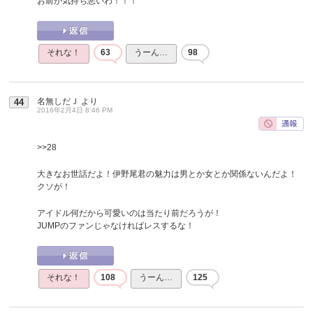
お前が気持ち悪いわ！！！
それな！
63
うーん…
98
名無しだＪ
より
44
2016年2月4日 8:46 PM
>>28
大きなお世話だよ！伊野尾君の魅力は男とか女とか関係ないんだよ！
クソが！
アイドル何だから可愛いのは当たり前だろうが！
JUMPのファンじゃなければレスするな！
それな！
108
うーん…
125