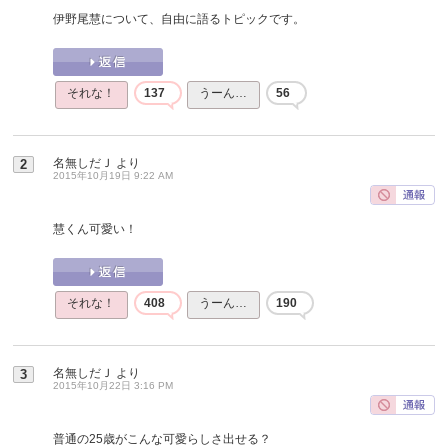
伊野尾慧について、自由に語るトピックです。
それな！
137
うーん…
56
名無しだＪ
より
2
2015年10月19日 9:22 AM
慧くん可愛い！
それな！
408
うーん…
190
名無しだＪ
より
3
2015年10月22日 3:16 PM
普通の25歳がこんな可愛らしさ出せる？