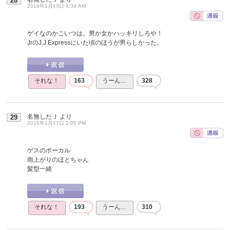
28
2016年1月13日 4:34 AM
ゲイなのかこいつは。男か女かハッキリしろや！
JrのJ.J Expressにいた頃のほうが男らしかった。
それな！
163
うーん…
328
名無しだＪ
より
29
2016年1月17日 2:05 PM
ゲスのボーカル
雨上がりのほとちゃん
髪型一緒
それな！
193
うーん…
310