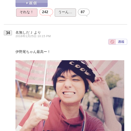
それな！
242
うーん…
87
名無しだＪ
より
34
2016年1月25日 10:15 PM
伊野尾ちゃん最高ー！