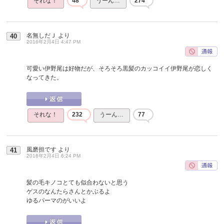
それな！
48
うーん…
274
名無しだＪ
より
40
2016年2月4日 4:47 PM
可愛い伊野尾は好物だが、そろそろ黒髪のカッコイイ伊野尾が恋しく
なってきた。
それな！
232
うーん…
77
風磨担です
より
41
2016年2月4日 6:24 PM
髪の毛キノコとても似合わないと思う
ゲスのなんたらさんとかぶるよ
ゆるパーマのがいいよ