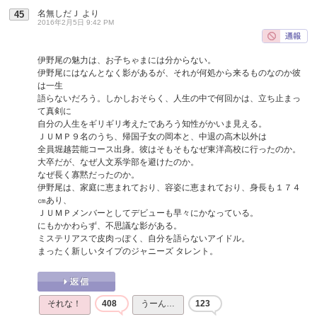
名無しだＪ
より
45
2016年2月5日 9:42 PM
伊野尾の魅力は、お子ちゃまには分からない。
伊野尾にはなんとなく影があるが、それが何処から来るものなのか彼
は一生
語らないだろう。しかしおそらく、人生の中で何回かは、立ち止まっ
て真剣に
自分の人生をギリギリ考えたであろう知性がかいま見える。
ＪＵＭＰ９名のうち、帰国子女の岡本と、中退の高木以外は
全員堀越芸能コース出身。彼はそもそもなぜ東洋高校に行ったのか。
大卒だが、なぜ人文系学部を避けたのか。
なぜ長く寡黙だったのか。
伊野尾は、家庭に恵まれており、容姿に恵まれており、身長も１７４
㎝あり、
ＪＵＭＰメンバーとしてデビューも早々にかなっている。
にもかかわらず、不思議な影がある。
ミステリアスで皮肉っぽく、自分を語らないアイドル。
まったく新しいタイプのジャニーズ タレント。
それな！
408
うーん…
123