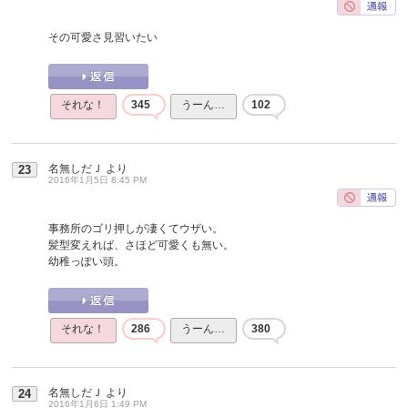
その可愛さ見習いたい
それな！
345
うーん…
102
名無しだＪ
より
23
2016年1月5日 8:45 PM
事務所のゴリ押しが凄くてウザい。
髪型変えれば、さほど可愛くも無い。
幼稚っぽい頭。
それな！
286
うーん…
380
名無しだＪ
より
24
2016年1月6日 1:49 PM