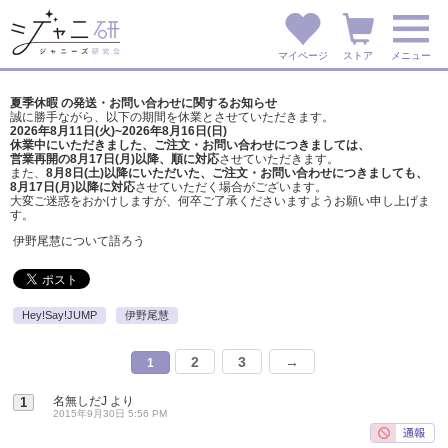
マイページ
ストア
メニュー
夏季休暇 の発送・お問い合わせに関するお知らせ
誠に勝手ながら、以下の期間を休業とさせていただきます。
2026年8月11日(火)~2026年8月16日(日)
休業中にいただきました、ご注文・お問い合わせにつきましては、
営業再開の8月17日(月)以降、順に対応
させていただきます。
また、
8月8日(土)以降にいただいた、ご注文・
お問い合わせにつきましても、
8月17日(月)以降に対応
させていただく場合がございます。
大変ご迷惑をおかけしますが、
何卒ご了承くださいますようお願い申し上げま
す。
伊野尾慧について語ろう
Hey!Say!JUMP
伊野尾慧
2
3
→
1
名無しだJ
より
1
2015年9月30日 5:56 PM