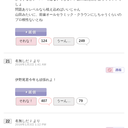
しょ
問題ありレベルなら植え込めばいいじゃん
山田みたいに、前歯オールセラミック・クラウンにしちゃうくらいの
プロ根性ないとね
それな！
124
うーん…
249
名無しだＪ
より
21
2016年1月2日 1:41 AM
伊野尾君今年も頑張れよ！
それな！
407
うーん…
79
名無しだＪ
より
22
2016年1月3日 1:12 PM