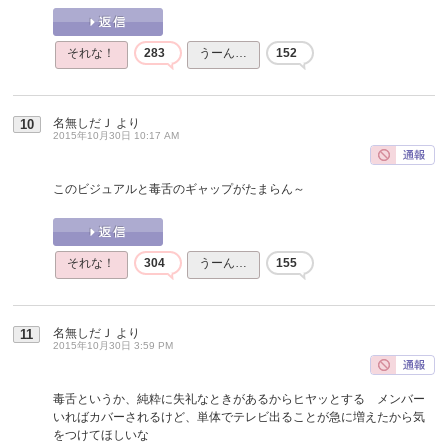
それな！
283
うーん…
152
名無しだＪ
より
10
2015年10月30日 10:17 AM
このビジュアルと毒舌のギャップがたまらん～
それな！
304
うーん…
155
名無しだＪ
より
11
2015年10月30日 3:59 PM
毒舌というか、純粋に失礼なときがあるからヒヤッとする メンバー
いればカバーされるけど、単体でテレビ出ることが急に増えたから気
をつけてほしいな