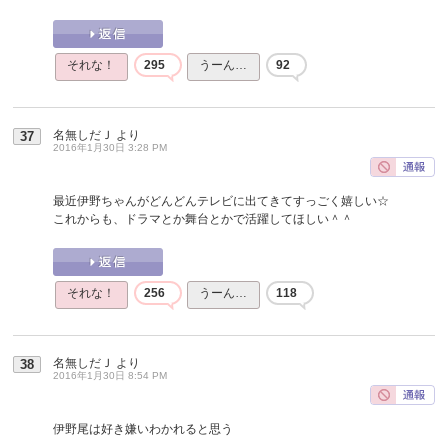
それな！
295
うーん…
92
名無しだＪ
より
37
2016年1月30日 3:28 PM
最近伊野ちゃんがどんどんテレビに出てきてすっごく嬉しい☆
これからも、ドラマとか舞台とかで活躍してほしい＾＾
それな！
256
うーん…
118
名無しだＪ
より
38
2016年1月30日 8:54 PM
伊野尾は好き嫌いわかれると思う