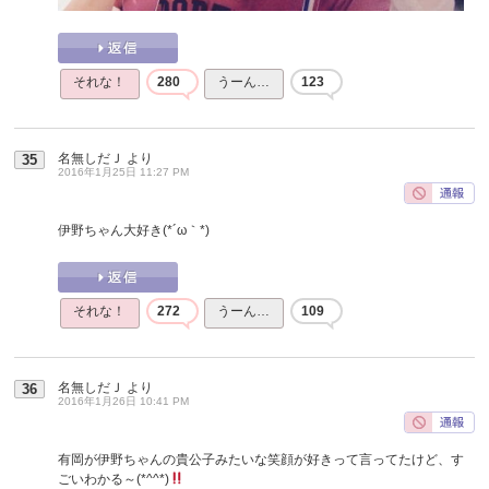
それな！
280
うーん…
123
名無しだＪ
より
35
2016年1月25日 11:27 PM
伊野ちゃん大好き(*´ω｀*)
それな！
272
うーん…
109
名無しだＪ
より
36
2016年1月26日 10:41 PM
有岡が伊野ちゃんの貴公子みたいな笑顔が好きって言ってたけど、す
ごいわかる～(*^^*)