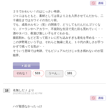
２５でかわいい！のはじっさい奇跡。
ジャニはもともと、素材としては並より上を入所させてんだから、二
十歳位まではカワイイの当たり前。
でも、成長ホルモン（笑）の関係で、どうしてもだんだんゴツくな
り、ドーランやヘアカラー、不規則な生活で見た目も荒れていく・・
酒やタバコ、夜遊び激しい子もすぐわかる。
腹筋割れ、などど言って筋トレに打ち込みすぎも老化を早める・・・
この伊野尾という子は、それらと無縁に見え、１０代の美しさが手つ
かずで残ってる気が・・
そういう意味では奇跡。でもビジュアルだけじゃ生き残れないのが芸
能界。
それな！
533
うーん…
101
名無しだＪ
より
18
2015年12月3日 12:42 PM
ハゲ疑惑なかったっけ