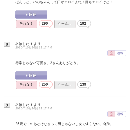
ほんっと、いのちゃんって口がエロイよね！目もエロイけど！
それな！
290
うーん…
192
名無しだＪ
より
8
2015年10月26日 12:17 PM
尋常じゃない可愛さ、3さんありがとう。
それな！
250
うーん…
139
名無しだＪ
より
9
2015年10月26日 12:17 PM
25歳でこのあどけなさって男じゃないし女ですらない。奇跡。