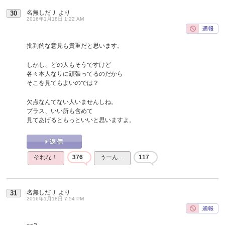
名無しだＪ
より
30
2016年1月18日 1:22 AM
批判的な意見も貴重だと思います。
しかし、どの人もそうですけど
各々本人なりに頑張ってるのだから
そこを見てもよいのでは？
欠点なんてない人いませんしね。
プラス、いい所も含めて
見てあげるともっといいと思いますよ。
それな！
376
うーん…
117
名無しだＪ
より
31
2016年1月18日 7:54 PM