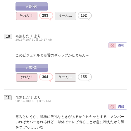
それな！
283
うーん…
152
名無しだＪ
より
10
2015年10月30日 10:17 AM
このビジュアルと毒舌のギャップがたまらん～
それな！
304
うーん…
155
名無しだＪ
より
11
2015年10月30日 3:59 PM
毒舌というか、純粋に失礼なときがあるからヒヤッとする メンバー
いればカバーされるけど、単体でテレビ出ることが急に増えたから気
をつけてほしいな