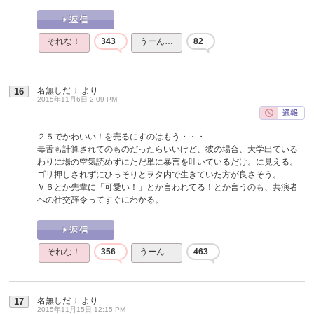
それな！
343
うーん…
82
名無しだＪ
より
16
2015年11月6日 2:09 PM
２５でかわいい！を売るにすのはもう・・・
毒舌も計算されてのものだったらいいけど、彼の場合、大学出ている
わりに場の空気読めずにただ単に暴言を吐いているだけ。に見える。
ゴリ押しされずにひっそりとヲタ内で生きていた方が良さそう。
Ｖ６とか先輩に「可愛い！」とか言われてる！とか言うのも、共演者
への社交辞令ってすぐにわかる。
それな！
356
うーん…
463
名無しだＪ
より
17
2015年11月15日 12:15 PM