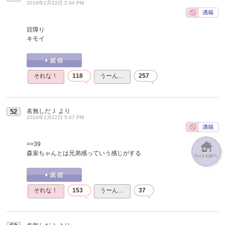
2016年2月22日 2:44 PM
目障り
キモイ
それな！
118
うーん…
257
名無しだＪ
より
52
2016年2月22日 5:07 PM
>>39
森泉ちゃんとは兄弟感っていう感じがする
それな！
153
うーん…
37