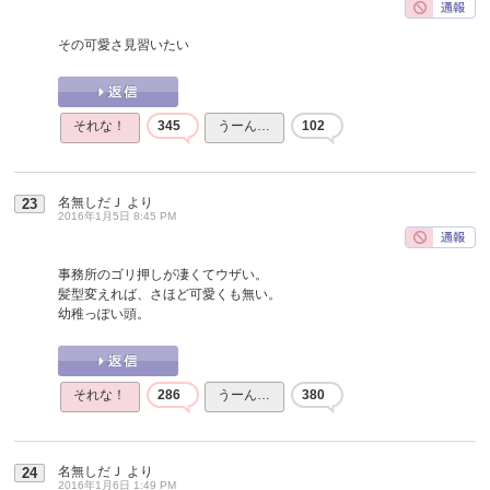
その可愛さ見習いたい
それな！
345
うーん…
102
名無しだＪ
より
23
2016年1月5日 8:45 PM
事務所のゴリ押しが凄くてウザい。
髪型変えれば、さほど可愛くも無い。
幼稚っぽい頭。
それな！
286
うーん…
380
名無しだＪ
より
24
2016年1月6日 1:49 PM