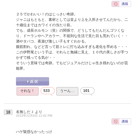
２５でかわいい！のはじっさい奇跡。
ジャニはもともと、素材としては並より上を入所させてんだから、二
十歳位まではカワイイの当たり前。
でも、成長ホルモン（笑）の関係で、どうしてもだんだんゴツくな
り、ドーランやヘアカラー、不規則な生活で見た目も荒れていく・・
酒やタバコ、夜遊び激しい子もすぐわかる。
腹筋割れ、などど言って筋トレに打ち込みすぎも老化を早める・・・
この伊野尾という子は、それらと無縁に見え、１０代の美しさが手つ
かずで残ってる気が・・
そういう意味では奇跡。でもビジュアルだけじゃ生き残れないのが芸
能界。
それな！
533
うーん…
101
名無しだＪ
より
18
2015年12月3日 12:42 PM
ハゲ疑惑なかったっけ