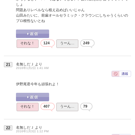
しょ
問題ありレベルなら植え込めばいいじゃん
山田みたいに、前歯オールセラミック・クラウンにしちゃうくらいの
プロ根性ないとね
それな！
124
うーん…
249
名無しだＪ
より
21
2016年1月2日 1:41 AM
伊野尾君今年も頑張れよ！
それな！
407
うーん…
79
名無しだＪ
より
22
2016年1月3日 1:12 PM