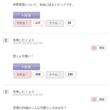
伊野尾慧について、自由に語るトピックです。
それな！
137
うーん…
56
名無しだＪ
より
2
2015年10月19日 9:22 AM
慧くん可愛い！
それな！
408
うーん…
190
名無しだＪ
より
3
2015年10月22日 3:16 PM
普通の25歳がこんな可愛らしさ出せる？