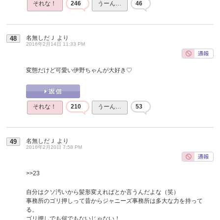
それな！
246
うーん…
46
名無しだＪ
より
48
2016年2月14日 11:33 PM
変態だけど可愛い伊野ちゃんが大好き♡
それな！
210
うーん…
53
名無しだＪ
より
49
2016年2月20日 7:58 PM
>>23
自分はクソ汚いから髪形変えればとか言うんだよな（笑）
事務所のゴリ押しって昔からジャニーズ事務所は多大な力を持って
る。
ゴリ押しでも何でもないじゃない！