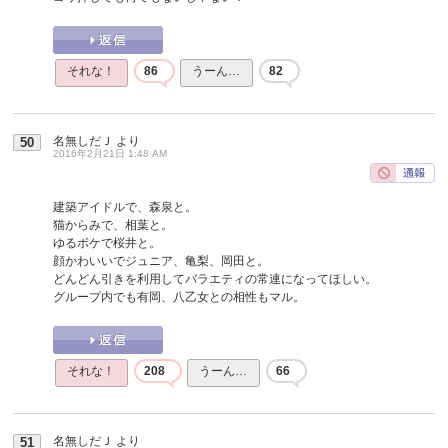
それな！
86
うーん…
82
名無しだＪ
より
50
2016年2月21日 1:48 AM
建築アイドルで、森泉と。
猫からみで、相葉と。
ゆるボケで桜井と。
顔かわいいでジュニア、亀梨、岡田と。
どんどん引きを利用してバラエティの常連になってほしい。
グループ内でも有岡、八乙女との相性もマル。
それな！
208
うーん…
66
名無しだＪ
より
51