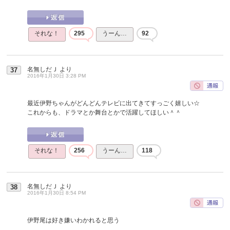
それな！
295
うーん…
92
名無しだＪ
より
37
2016年1月30日 3:28 PM
最近伊野ちゃんがどんどんテレビに出てきてすっごく嬉しい☆
これからも、ドラマとか舞台とかで活躍してほしい＾＾
それな！
256
うーん…
118
名無しだＪ
より
38
2016年1月30日 8:54 PM
伊野尾は好き嫌いわかれると思う