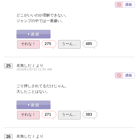
どこがいいのか理解できない。
ジャンプの中では一番嫌い。
それな！
275
うーん…
485
名無しだＪ
より
25
2016年1月7日 11:50 AM
ごり押しされてるだけじゃん。
大したことはない。
それな！
271
うーん…
393
名無しだＪ
より
26