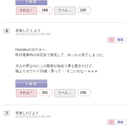
それな！
188
うーん…
125
名無しだＪ
より
6
2015年10月23日 5:00 PM
Hanakoのポスター。
昨日電車内の吊広告で発見して、めっちゃ見てしまった。
大人の男なのにこの髪形が似合う事も驚きだけど、
猫よりカワイイ25歳・男って･･･すごいわな～ｗｗｗ
それな！
341
うーん…
156
名無しだJ
より
7
2015年10月23日 5:36 PM