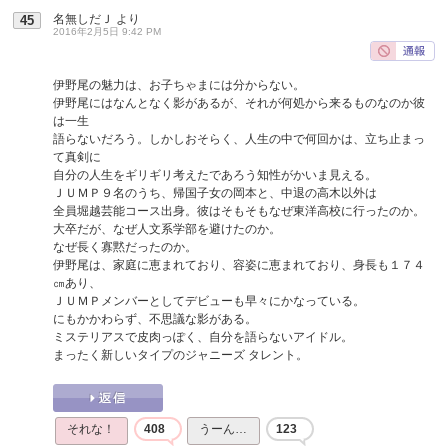
名無しだＪ
より
45
2016年2月5日 9:42 PM
伊野尾の魅力は、お子ちゃまには分からない。
伊野尾にはなんとなく影があるが、それが何処から来るものなのか彼
は一生
語らないだろう。しかしおそらく、人生の中で何回かは、立ち止まっ
て真剣に
自分の人生をギリギリ考えたであろう知性がかいま見える。
ＪＵＭＰ９名のうち、帰国子女の岡本と、中退の高木以外は
全員堀越芸能コース出身。彼はそもそもなぜ東洋高校に行ったのか。
大卒だが、なぜ人文系学部を避けたのか。
なぜ長く寡黙だったのか。
伊野尾は、家庭に恵まれており、容姿に恵まれており、身長も１７４
㎝あり、
ＪＵＭＰメンバーとしてデビューも早々にかなっている。
にもかかわらず、不思議な影がある。
ミステリアスで皮肉っぽく、自分を語らないアイドル。
まったく新しいタイプのジャニーズ タレント。
それな！
408
うーん…
123