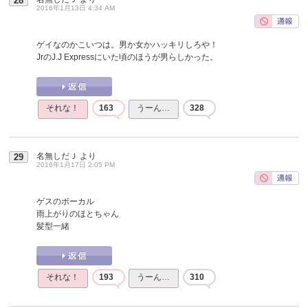
28
2016年1月13日 4:34 AM
ゲイなのかこいつは。男か女かハッキリしろや！
JrのJ.J Expressにいた頃のほうが男らしかった。
それな！
163
うーん…
328
名無しだＪ
より
29
2016年1月17日 2:05 PM
ゲスのボーカル
雨上がりのほとちゃん
髪型一緒
それな！
193
うーん…
310