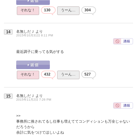
それな！
130
うーん…
304
名無しだＪ
より
14
2015年10月31日 8:11 PM
最近調子に乗ってる気がする
それな！
432
うーん…
527
名無しだＪ
より
15
2015年11月2日 7:26 PM
>>
事務所に推されてるし仕事も増えててコンディションも万全じゃない
だろうから
余計に気をつけてほしいよね