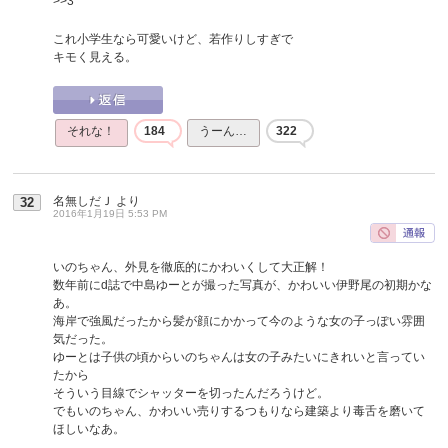
>>3
これ小学生なら可愛いけど、若作りしすぎで
キモく見える。
それな！
184
うーん…
322
名無しだＪ
より
32
2016年1月19日 5:53 PM
いのちゃん、外見を徹底的にかわいくして大正解！
数年前にd誌で中島ゆーとが撮った写真が、かわいい伊野尾の初期かな
あ。
海岸で強風だったから髪が顔にかかって今のような女の子っぽい雰囲
気だった。
ゆーとは子供の頃からいのちゃんは女の子みたいにきれいと言ってい
たから
そういう目線でシャッターを切ったんだろうけど。
でもいのちゃん、かわいい売りするつもりなら建築より毒舌を磨いて
ほしいなあ。