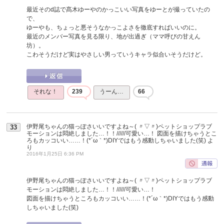
最近そのd誌で髙木ゆーやのかっこいい写真をゆーとが撮っていたの
で、
ゆーやも、ちょっと悪そうなかっこよさを徹底すればいいのに。
最近のメンバー写真を見る限り、地が出過ぎ（ママ呼びの甘えん
坊）。
こわそうだけど実はやさしい男っていうキャラ似合いそうだけど。
それな！
239
うーん…
66
伊野尾ちゃんの猫っぽさいいですよね～( 〃▽〃)ペットショップラブ
33
モーションは悶絶しました…！！//////可愛い…！ 図面を描けちゃうとこ
ろもカッコいい……！(*´ω｀*)DIYではもう感動しちゃいました(笑)
よ
り
2016年1月25日 6:36 PM
伊野尾ちゃんの猫っぽさいいですよね～( 〃▽〃)ペットショップラブ
モーションは悶絶しました…！！//////可愛い…！
図面を描けちゃうところもカッコいい……！(*´ω｀*)DIYではもう感動
しちゃいました(笑)