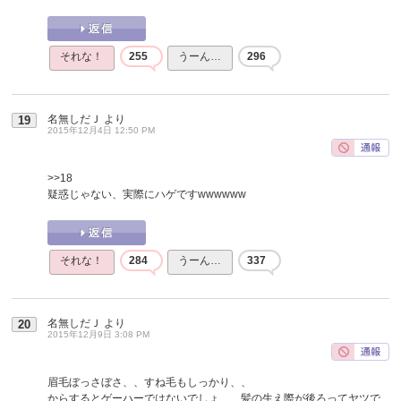
それな！
255
うーん…
296
名無しだＪ
より
19
2015年12月4日 12:50 PM
>>18
疑惑じゃない、実際にハゲですwwwwww
それな！
284
うーん…
337
名無しだＪ
より
20
2015年12月9日 3:08 PM
眉毛ぼっさぼさ、、すね毛もしっかり、、
からするとゲーハーではないでしょ、、髪の生え際が後ろってヤツで