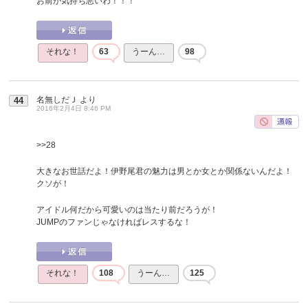
お前が気持ち悪いわ！！！
それな！
63
うーん…
98
名無しだＪ
より
44
2016年2月4日 8:46 PM
>>28
大きなお世話だよ！伊野尾君の魅力は男とか女とか関係ないんだよ！
クソが！
アイドル何だから可愛いのは当たり前だろうが！
JUMPのファンじゃなければレスするな！
それな！
108
うーん…
125