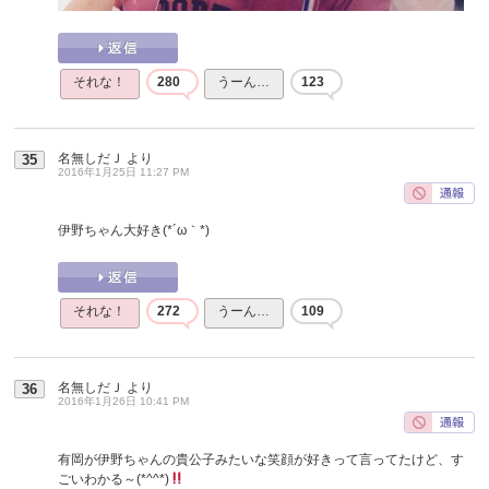
それな！
280
うーん…
123
名無しだＪ
より
35
2016年1月25日 11:27 PM
伊野ちゃん大好き(*´ω｀*)
それな！
272
うーん…
109
名無しだＪ
より
36
2016年1月26日 10:41 PM
有岡が伊野ちゃんの貴公子みたいな笑顔が好きって言ってたけど、す
ごいわかる～(*^^*)