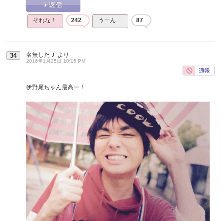
それな！
242
うーん…
87
名無しだＪ
より
34
2016年1月25日 10:15 PM
伊野尾ちゃん最高ー！