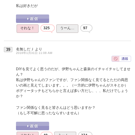
私は好きだが
それな！
325
うーん…
97
名無しだＪ
より
39
2016年1月31日 11:08 AM
DIYを見てよく思うのだが、伊野ちゃんと森泉のイチャイチャしてませ
ん？
私は伊野ちゃんのファンですが、ファン関係なく見てるとただの両思
いの画と見えてしまいます。。。（一方的に伊野ちゃんがスキとか）
ボディータッチもどちらかと言えば多い方だし、、、私だけでしょう
か？
ファン関係なく見ると皆さんはどう思いますか？
（もし不可解に思ったならすいません）