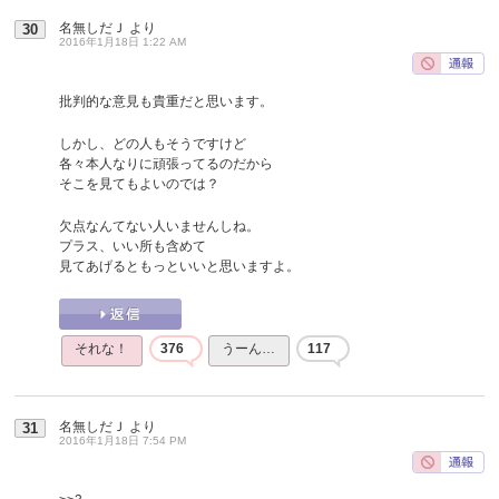
名無しだＪ
より
30
2016年1月18日 1:22 AM
批判的な意見も貴重だと思います。
しかし、どの人もそうですけど
各々本人なりに頑張ってるのだから
そこを見てもよいのでは？
欠点なんてない人いませんしね。
プラス、いい所も含めて
見てあげるともっといいと思いますよ。
それな！
376
うーん…
117
名無しだＪ
より
31
2016年1月18日 7:54 PM