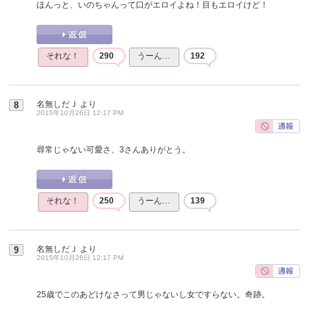
ほんっと、いのちゃんって口がエロイよね！目もエロイけど！
それな！
290
うーん…
192
名無しだＪ
より
8
2015年10月26日 12:17 PM
尋常じゃない可愛さ、3さんありがとう。
それな！
250
うーん…
139
名無しだＪ
より
9
2015年10月26日 12:17 PM
25歳でこのあどけなさって男じゃないし女ですらない。奇跡。