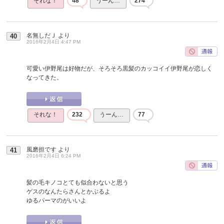
それな！
48
うーん…
274
名無しだＪ
より
40
2016年2月4日 4:47 PM
可愛い伊野尾は好物だが、そろそろ黒髪のカッコイイ伊野尾が恋しく
なってきた。
それな！
232
うーん…
77
風磨担です
より
41
2016年2月4日 6:24 PM
髪の毛キノコとても似合わないと思う
ゲスのなんたらさんとかぶるよ
ゆるパーマのがいいよ