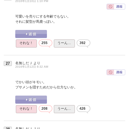
2016年1月10日 1:10 PM
可愛いを売りにする年齢でもない。
それに髪型が馬鹿っぽい。
それな！
255
うーん…
392
名無しだＪ
より
27
2016年1月12日 8:32 AM
でかい頭がキモい。
ブサメンを隠すためだから仕方ないか。
それな！
208
うーん…
426
名無しだＪ
より