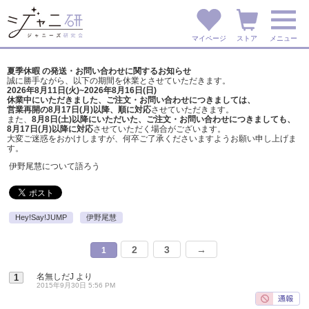
マイページ
ストア
メニュー
夏季休暇 の発送・お問い合わせに関するお知らせ
誠に勝手ながら、以下の期間を休業とさせていただきます。
2026年8月11日(火)~2026年8月16日(日)
休業中にいただきました、ご注文・お問い合わせにつきましては、
営業再開の8月17日(月)以降、順に対応
させていただきます。
また、
8月8日(土)以降にいただいた、ご注文・
お問い合わせにつきましても、
8月17日(月)以降に対応
させていただく場合がございます。
大変ご迷惑をおかけしますが、
何卒ご了承くださいますようお願い申し上げま
す。
伊野尾慧について語ろう
Hey!Say!JUMP
伊野尾慧
2
3
→
1
名無しだJ
より
1
2015年9月30日 5:56 PM