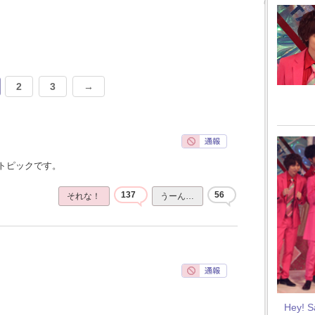
2
3
→
トピックです。
137
56
それな！
うーん…
Hey! 