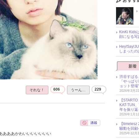
KinKi K
顔になる写
Hey!Sa
しまったの
新着
渋谷すばる
「やっぱり
ョット登場
606
229
それな！
うーん…
2026年3月2
【START
KAT-TU
年を振り返
2026年1月1
【timel
騒動を回顧
2025年12月
ああああかわいいいいいいい