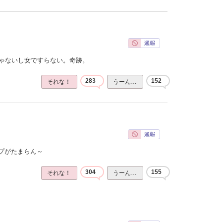
じゃないし女ですらない。奇跡。
283
152
それな！
うーん…
プがたまらん～
304
155
それな！
うーん…