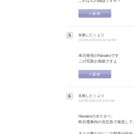
これなんの雑誌ですか？
名無しだＪ
より
5
2015年10月22日 10:14 PM
本日発売のHanakoです
この写真が表紙ですよ
名無しだＪ
より
6
2015年10月23日 5:00 PM
Hanakoのポスター。
昨日電車内の吊広告で発見して
大人の男なのにこの髪形が似合