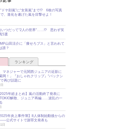
“ドヤ顔嵐”に“女装嵐”まで!? 6枚の写真
で、進化を遂げた嵐を目撃せよ！
idsはいつだって“2人の世界”……!? 思わず笑
真5選
y!JUMP山田涼介に「痩せろブス」と言われて
は誰？
ランキング
、マネジャーで元関西ジュニアの近影に
菊岡！」『おしゃれクリップ』“バックシ
”で再び話題に
2日
O 2025年総まとめ】嵐の活動終了発表に
N、TOKIO解散、ジュニア再編……波乱の一
る
日
esz 2025年炎上事件簿】8人体制始動後からの
――公式サイトで謝罪文発表も
31日