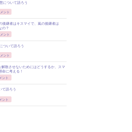
慧について語ろう
メント
Pの後継者はキスマイで、嵐の後継者は
Pなの？
メント
について語ろう
メント
Pを解散させないためにはどうするか、スマ
懸命に考える！
メント
いて語ろう
メント