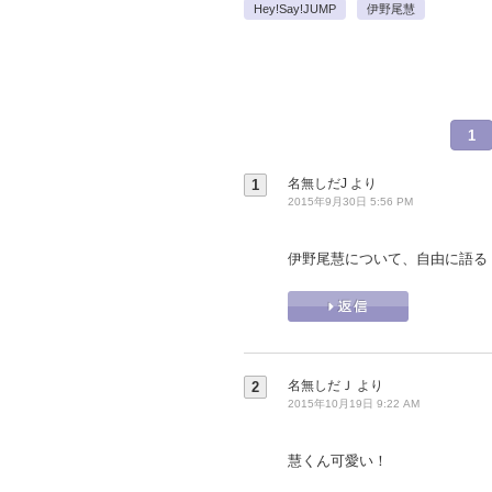
Hey!Say!JUMP
伊野尾慧
1
名無しだJ
より
1
2015年9月30日 5:56 PM
伊野尾慧について、自由に語る
名無しだＪ
より
2
2015年10月19日 9:22 AM
慧くん可愛い！