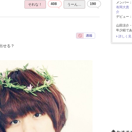
メンバー
408
190
それな！
うーん…
有岡大貴
介
デビュー：2
山田涼介
年少組で
詳しく見
出せる？