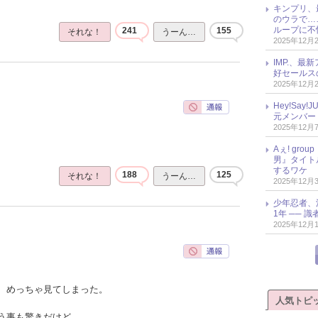
キンプリ、
のウラで…
ループに不
241
155
それな！
うーん…
2025年12月
IMP.、最
好セールス
2025年12月
Hey!Sa
元メンバー
2025年12月
Aぇ! gr
男』タイト
するワケ
188
125
それな！
うーん…
2025年12月
少年忍者、
1年 ── 
2025年12月
、めっちゃ見てしまった。
人気トピ
う事も驚きだけど、