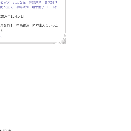
：
薮宏太
八乙女光
伊野尾慧
高木雄也
岡本圭人
中島裕翔
知念侑李
山田涼
007年11月14日
・知念侑李・中島裕翔・岡本圭人といった
ある…
る