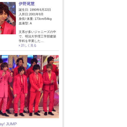
伊野尾慧
誕生日: 1990年6月22日
入所日:2001年9月
身長/ 体重: 173cm/54kg
血液型: A
文系が多いジャニーズの中
で、明治大学理工学部建築
学科を卒業した…
詳しく見る
Say! JUMP