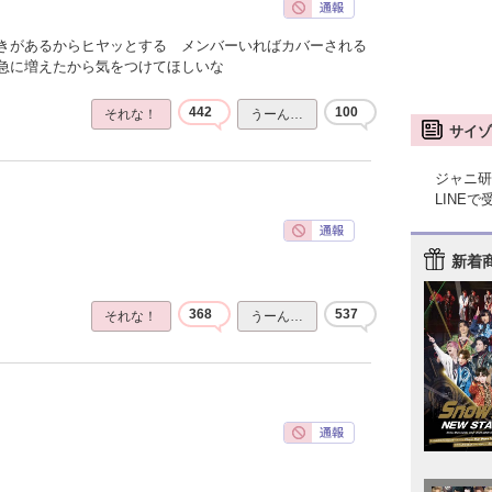
きがあるからヒヤッとする メンバーいればカバーされる
急に増えたから気をつけてほしいな
442
100
それな！
うーん…
サイゾ
ジャニ研
LINE
新着
368
537
それな！
うーん…