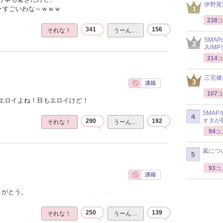
伊野尾
･･すごいわな～ｗｗｗ
238
コ
341
156
それな！
うーん…
SMA
JUM
214
コ
三宅健
107
コ
エロイよね！目もエロイけど！
SMA
オタが
290
192
それな！
うーん…
94
コ
嵐につ
93
コ
りがとう。
250
139
それな！
うーん…