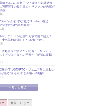
最新アルバムが初日22万超えの好調発進
…狩野英孝の提供曲めぐりファンが先輩グ
快感
28日
新アルバムが初日5万枚でNumber_i超え！
の背景に“初の店舗販売”
21日
y!JUMP、アルバム初週20万枚で前作超え！
・中島裕翔が漏らした“本音”とは？
7日
oup・佐野晶哉主演アニメ映画『トリツカレ
ルやビジュアルへの不安が「絶賛に反転」
3日
活動終了でSTARTO・ジュニア界は激動の
識者が語る“原点回帰”と今後への期待
1日
ック
新着トピック