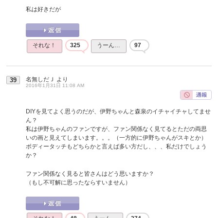
私は好きだが
それな！
325
うーん…
97
名無しだＪ
より
39
2016年1月31日 11:08 AM
DIYを見てよく思うのだが、伊野ちゃんと森泉のイチャイチャしてませ
ん？
私は伊野ちゃんのファンですが、ファン関係なく見てるとただの両思
いの画と見えてしまいます。。。（一方的に伊野ちゃんがスキとか）
ボディータッチもどちらかと言えば多い方だし、、、私だけでしょう
か？
ファン関係なく見ると皆さんはどう思いますか？
（もし不可解に思ったならすいません）