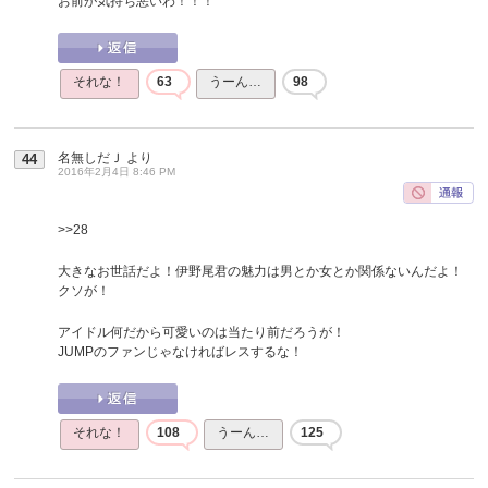
お前が気持ち悪いわ！！！
それな！
63
うーん…
98
名無しだＪ
より
44
2016年2月4日 8:46 PM
>>28
大きなお世話だよ！伊野尾君の魅力は男とか女とか関係ないんだよ！
クソが！
アイドル何だから可愛いのは当たり前だろうが！
JUMPのファンじゃなければレスするな！
それな！
108
うーん…
125