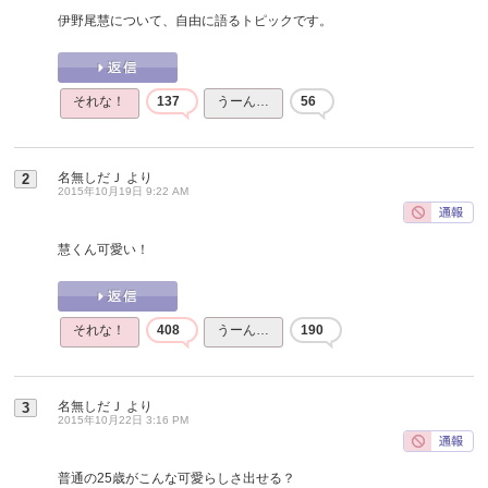
伊野尾慧について、自由に語るトピックです。
それな！
137
うーん…
56
名無しだＪ
より
2
2015年10月19日 9:22 AM
慧くん可愛い！
それな！
408
うーん…
190
名無しだＪ
より
3
2015年10月22日 3:16 PM
普通の25歳がこんな可愛らしさ出せる？