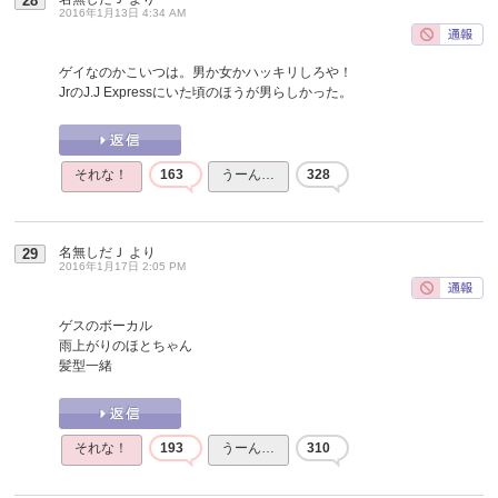
28
2016年1月13日 4:34 AM
ゲイなのかこいつは。男か女かハッキリしろや！
JrのJ.J Expressにいた頃のほうが男らしかった。
それな！
163
うーん…
328
名無しだＪ
より
29
2016年1月17日 2:05 PM
ゲスのボーカル
雨上がりのほとちゃん
髪型一緒
それな！
193
うーん…
310