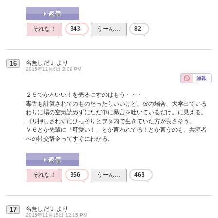
それな！
343
うーん…
82
名無しだＪ
より
16
2015年11月6日 2:09 PM
２５でかわいい！を売るにすのはもう・・・
毒舌も計算されてのものだったらいいけど、彼の場合、大学出ている
わりに場の空気読めずにただ単に暴言を吐いているだけ。に見える。
ゴリ押しされずにひっそりとヲタ内で生きていた方が良さそう。
Ｖ６とか先輩に「可愛い！」とか言われてる！とか言うのも、共演者
への社交辞令ってすぐにわかる。
それな！
356
うーん…
463
名無しだＪ
より
17
2015年11月15日 12:15 PM