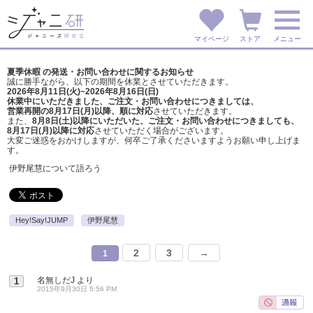
マイページ
ストア
メニュー
夏季休暇 の発送・お問い合わせに関するお知らせ
誠に勝手ながら、以下の期間を休業とさせていただきます。
2026年8月11日(火)~2026年8月16日(日)
休業中にいただきました、ご注文・お問い合わせにつきましては、
営業再開の8月17日(月)以降、順に対応
させていただきます。
また、
8月8日(土)以降にいただいた、ご注文・
お問い合わせにつきましても、
8月17日(月)以降に対応
させていただく場合がございます。
大変ご迷惑をおかけしますが、
何卒ご了承くださいますようお願い申し上げま
す。
伊野尾慧について語ろう
Hey!Say!JUMP
伊野尾慧
2
3
→
1
名無しだJ
より
1
2015年9月30日 5:56 PM