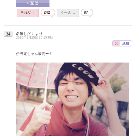
それな！
242
うーん…
87
名無しだＪ
より
34
2016年1月25日 10:15 PM
伊野尾ちゃん最高ー！