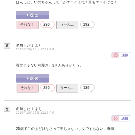
ほんっと、いのちゃんって口がエロイよね！目もエロイけど！
それな！
290
うーん…
192
名無しだＪ
より
8
2015年10月26日 12:17 PM
尋常じゃない可愛さ、3さんありがとう。
それな！
250
うーん…
139
名無しだＪ
より
9
2015年10月26日 12:17 PM
25歳でこのあどけなさって男じゃないし女ですらない。奇跡。