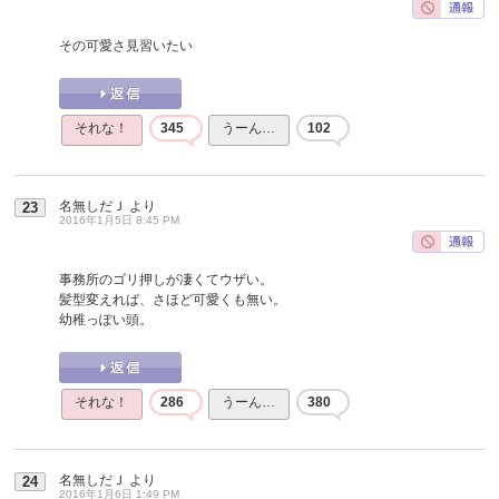
その可愛さ見習いたい
それな！
345
うーん…
102
名無しだＪ
より
23
2016年1月5日 8:45 PM
事務所のゴリ押しが凄くてウザい。
髪型変えれば、さほど可愛くも無い。
幼稚っぽい頭。
それな！
286
うーん…
380
名無しだＪ
より
24
2016年1月6日 1:49 PM