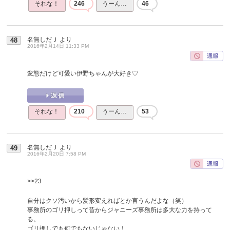
それな！
246
うーん…
46
名無しだＪ
より
48
2016年2月14日 11:33 PM
変態だけど可愛い伊野ちゃんが大好き♡
それな！
210
うーん…
53
名無しだＪ
より
49
2016年2月20日 7:58 PM
>>23
自分はクソ汚いから髪形変えればとか言うんだよな（笑）
事務所のゴリ押しって昔からジャニーズ事務所は多大な力を持って
る。
ゴリ押しでも何でもないじゃない！