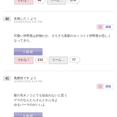
それな！
48
うーん…
274
名無しだＪ
より
40
2016年2月4日 4:47 PM
可愛い伊野尾は好物だが、そろそろ黒髪のカッコイイ伊野尾が恋しく
なってきた。
それな！
232
うーん…
77
風磨担です
より
41
2016年2月4日 6:24 PM
髪の毛キノコとても似合わないと思う
ゲスのなんたらさんとかぶるよ
ゆるパーマのがいいよ