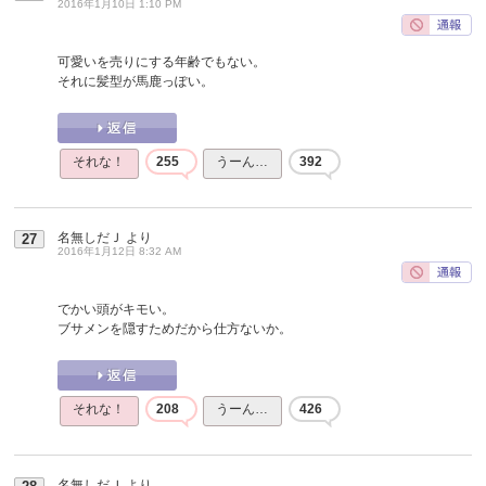
2016年1月10日 1:10 PM
可愛いを売りにする年齢でもない。
それに髪型が馬鹿っぽい。
それな！
255
うーん…
392
名無しだＪ
より
27
2016年1月12日 8:32 AM
でかい頭がキモい。
ブサメンを隠すためだから仕方ないか。
それな！
208
うーん…
426
名無しだＪ
より