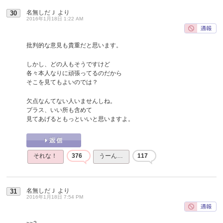
名無しだＪ
より
30
2016年1月18日 1:22 AM
批判的な意見も貴重だと思います。
しかし、どの人もそうですけど
各々本人なりに頑張ってるのだから
そこを見てもよいのでは？
欠点なんてない人いませんしね。
プラス、いい所も含めて
見てあげるともっといいと思いますよ。
それな！
376
うーん…
117
名無しだＪ
より
31
2016年1月18日 7:54 PM