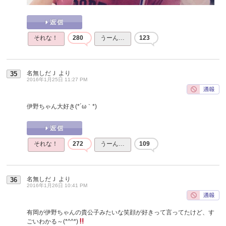
それな！
280
うーん…
123
名無しだＪ
より
35
2016年1月25日 11:27 PM
伊野ちゃん大好き(*´ω｀*)
それな！
272
うーん…
109
名無しだＪ
より
36
2016年1月26日 10:41 PM
有岡が伊野ちゃんの貴公子みたいな笑顔が好きって言ってたけど、す
ごいわかる～(*^^*)