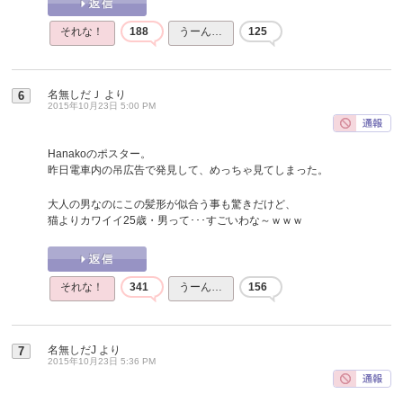
それな！
188
うーん…
125
名無しだＪ
より
6
2015年10月23日 5:00 PM
Hanakoのポスター。
昨日電車内の吊広告で発見して、めっちゃ見てしまった。
大人の男なのにこの髪形が似合う事も驚きだけど、
猫よりカワイイ25歳・男って･･･すごいわな～ｗｗｗ
それな！
341
うーん…
156
名無しだJ
より
7
2015年10月23日 5:36 PM