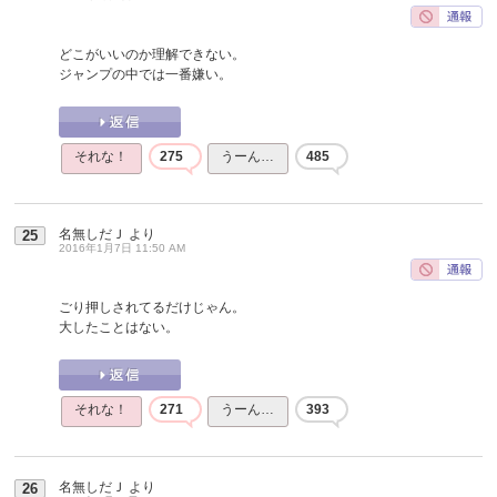
どこがいいのか理解できない。
ジャンプの中では一番嫌い。
それな！
275
うーん…
485
名無しだＪ
より
25
2016年1月7日 11:50 AM
ごり押しされてるだけじゃん。
大したことはない。
それな！
271
うーん…
393
名無しだＪ
より
26