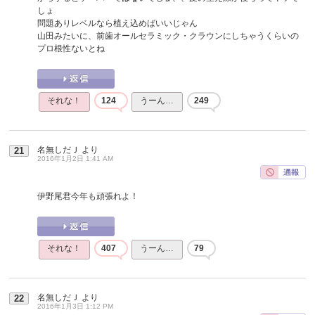
しょ
問題ありレベルなら植え込めばいいじゃん
山田みたいに、前歯オールセラミック・クラウンにしちゃうくらいの
プロ根性ないとね
それな！
124
うーん…
249
名無しだＪ
より
21
2016年1月2日 1:41 AM
伊野尾君今年も頑張れよ！
それな！
407
うーん…
79
名無しだＪ
より
22
2016年1月3日 1:12 PM