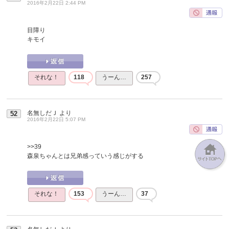
2016年2月22日 2:44 PM
目障り
キモイ
それな！
118
うーん…
257
名無しだＪ
より
52
2016年2月22日 5:07 PM
>>39
森泉ちゃんとは兄弟感っていう感じがする
それな！
153
うーん…
37