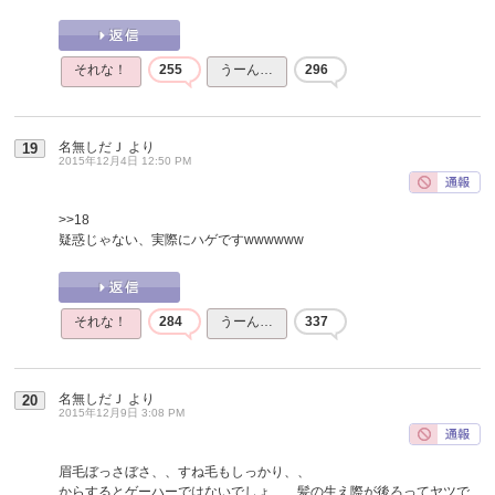
それな！
255
うーん…
296
名無しだＪ
より
19
2015年12月4日 12:50 PM
>>18
疑惑じゃない、実際にハゲですwwwwww
それな！
284
うーん…
337
名無しだＪ
より
20
2015年12月9日 3:08 PM
眉毛ぼっさぼさ、、すね毛もしっかり、、
からするとゲーハーではないでしょ、、髪の生え際が後ろってヤツで