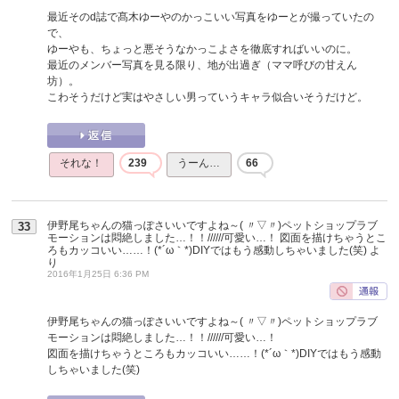
最近そのd誌で髙木ゆーやのかっこいい写真をゆーとが撮っていたの
で、
ゆーやも、ちょっと悪そうなかっこよさを徹底すればいいのに。
最近のメンバー写真を見る限り、地が出過ぎ（ママ呼びの甘えん
坊）。
こわそうだけど実はやさしい男っていうキャラ似合いそうだけど。
それな！
239
うーん…
66
伊野尾ちゃんの猫っぽさいいですよね～( 〃▽〃)ペットショップラブ
33
モーションは悶絶しました…！！//////可愛い…！ 図面を描けちゃうとこ
ろもカッコいい……！(*´ω｀*)DIYではもう感動しちゃいました(笑)
よ
り
2016年1月25日 6:36 PM
伊野尾ちゃんの猫っぽさいいですよね～( 〃▽〃)ペットショップラブ
モーションは悶絶しました…！！//////可愛い…！
図面を描けちゃうところもカッコいい……！(*´ω｀*)DIYではもう感動
しちゃいました(笑)