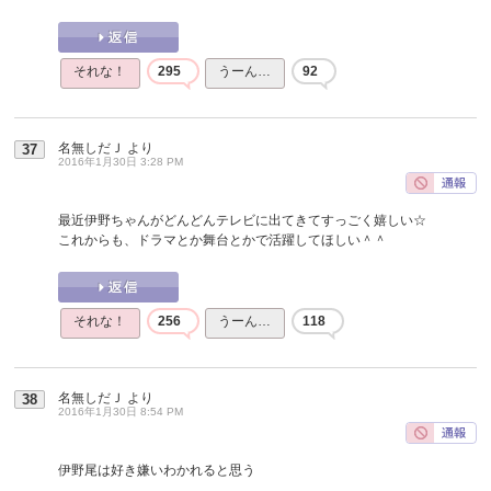
それな！
295
うーん…
92
名無しだＪ
より
37
2016年1月30日 3:28 PM
最近伊野ちゃんがどんどんテレビに出てきてすっごく嬉しい☆
これからも、ドラマとか舞台とかで活躍してほしい＾＾
それな！
256
うーん…
118
名無しだＪ
より
38
2016年1月30日 8:54 PM
伊野尾は好き嫌いわかれると思う