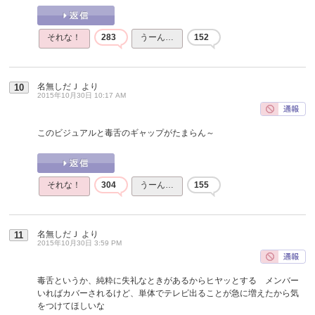
それな！
283
うーん…
152
名無しだＪ
より
10
2015年10月30日 10:17 AM
このビジュアルと毒舌のギャップがたまらん～
それな！
304
うーん…
155
名無しだＪ
より
11
2015年10月30日 3:59 PM
毒舌というか、純粋に失礼なときがあるからヒヤッとする メンバー
いればカバーされるけど、単体でテレビ出ることが急に増えたから気
をつけてほしいな