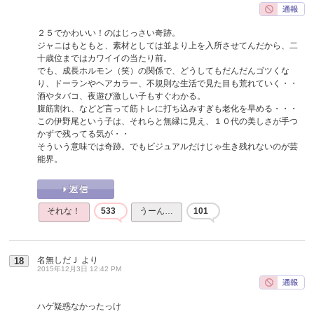
２５でかわいい！のはじっさい奇跡。
ジャニはもともと、素材としては並より上を入所させてんだから、二
十歳位まではカワイイの当たり前。
でも、成長ホルモン（笑）の関係で、どうしてもだんだんゴツくな
り、ドーランやヘアカラー、不規則な生活で見た目も荒れていく・・
酒やタバコ、夜遊び激しい子もすぐわかる。
腹筋割れ、などど言って筋トレに打ち込みすぎも老化を早める・・・
この伊野尾という子は、それらと無縁に見え、１０代の美しさが手つ
かずで残ってる気が・・
そういう意味では奇跡。でもビジュアルだけじゃ生き残れないのが芸
能界。
それな！
533
うーん…
101
名無しだＪ
より
18
2015年12月3日 12:42 PM
ハゲ疑惑なかったっけ