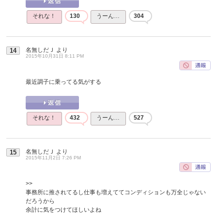
それな！
130
うーん…
304
名無しだＪ
より
14
2015年10月31日 8:11 PM
最近調子に乗ってる気がする
それな！
432
うーん…
527
名無しだＪ
より
15
2015年11月2日 7:26 PM
>>
事務所に推されてるし仕事も増えててコンディションも万全じゃない
だろうから
余計に気をつけてほしいよね