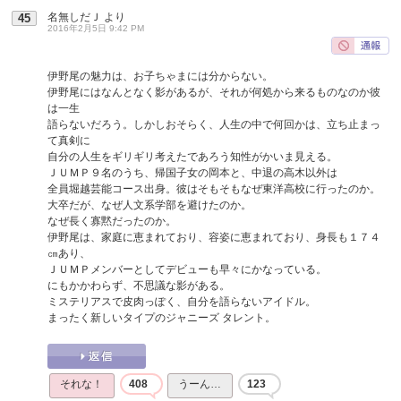
名無しだＪ
より
45
2016年2月5日 9:42 PM
伊野尾の魅力は、お子ちゃまには分からない。
伊野尾にはなんとなく影があるが、それが何処から来るものなのか彼
は一生
語らないだろう。しかしおそらく、人生の中で何回かは、立ち止まっ
て真剣に
自分の人生をギリギリ考えたであろう知性がかいま見える。
ＪＵＭＰ９名のうち、帰国子女の岡本と、中退の高木以外は
全員堀越芸能コース出身。彼はそもそもなぜ東洋高校に行ったのか。
大卒だが、なぜ人文系学部を避けたのか。
なぜ長く寡黙だったのか。
伊野尾は、家庭に恵まれており、容姿に恵まれており、身長も１７４
㎝あり、
ＪＵＭＰメンバーとしてデビューも早々にかなっている。
にもかかわらず、不思議な影がある。
ミステリアスで皮肉っぽく、自分を語らないアイドル。
まったく新しいタイプのジャニーズ タレント。
それな！
408
うーん…
123