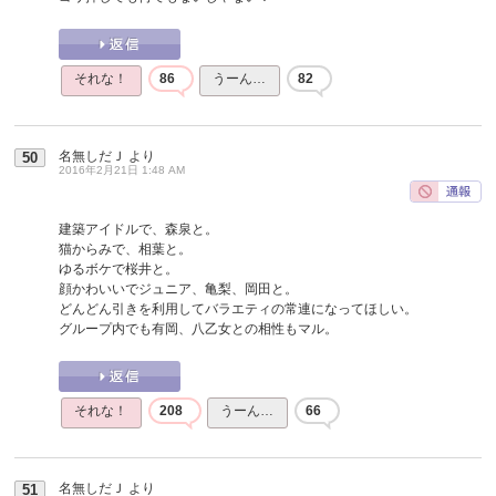
それな！
86
うーん…
82
名無しだＪ
より
50
2016年2月21日 1:48 AM
建築アイドルで、森泉と。
猫からみで、相葉と。
ゆるボケで桜井と。
顔かわいいでジュニア、亀梨、岡田と。
どんどん引きを利用してバラエティの常連になってほしい。
グループ内でも有岡、八乙女との相性もマル。
それな！
208
うーん…
66
名無しだＪ
より
51