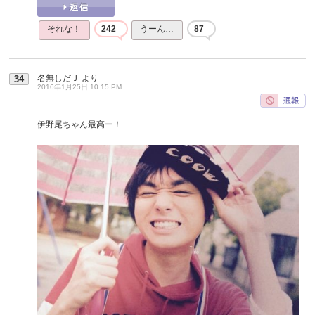
それな！
242
うーん…
87
名無しだＪ
より
34
2016年1月25日 10:15 PM
伊野尾ちゃん最高ー！