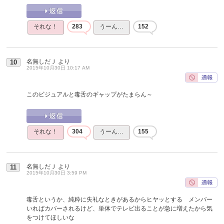
それな！
283
うーん…
152
名無しだＪ
より
10
2015年10月30日 10:17 AM
このビジュアルと毒舌のギャップがたまらん～
それな！
304
うーん…
155
名無しだＪ
より
11
2015年10月30日 3:59 PM
毒舌というか、純粋に失礼なときがあるからヒヤッとする メンバー
いればカバーされるけど、単体でテレビ出ることが急に増えたから気
をつけてほしいな