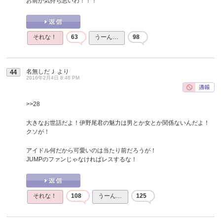
お前が気持ち悪いわ！！！
それな！
63
うーん…
98
名無しだＪ
より
44
2016年2月4日 8:46 PM
>>28
大きなお世話だよ！伊野尾君の魅力は男とか女とか関係ないんだよ！
クソが！
アイドル何だから可愛いのは当たり前だろうが！
JUMPのファンじゃなければレスするな！
それな！
108
うーん…
125