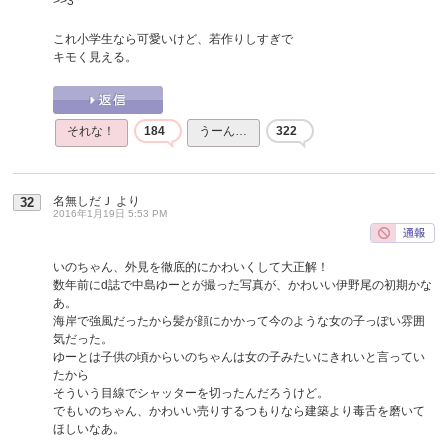
>>3
これ小学生なら可愛いけど、若作りしすぎで
キモく見える。
それな！
184
うーん…
322
名無しだＪ
より
32
2016年1月19日 5:53 PM
いのちゃん、外見を徹底的にかわいくして大正解！
数年前にd誌で中島ゆーとが撮った写真が、かわいい伊野尾の初期かな
あ。
海岸で強風だったから髪が顔にかかって今のような女の子っぽい雰囲
気だった。
ゆーとは子供の頃からいのちゃんは女の子みたいにきれいと言ってい
たから
そういう目線でシャッターを切ったんだろうけど。
でもいのちゃん、かわいい売りするつもりなら建築より毒舌を磨いて
ほしいなあ。