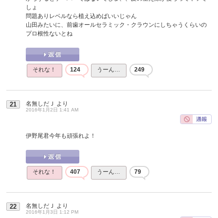
しょ
問題ありレベルなら植え込めばいいじゃん
山田みたいに、前歯オールセラミック・クラウンにしちゃうくらいの
プロ根性ないとね
それな！
124
うーん…
249
名無しだＪ
より
21
2016年1月2日 1:41 AM
伊野尾君今年も頑張れよ！
それな！
407
うーん…
79
名無しだＪ
より
22
2016年1月3日 1:12 PM