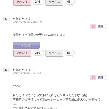
それな！
246
うーん…
46
名無しだＪ
より
48
2016年2月14日 11:33 PM
変態だけど可愛い伊野ちゃんが大好き♡
それな！
210
うーん…
53
名無しだＪ
より
49
2016年2月20日 7:58 PM
>>23
自分はクソ汚いから髪形変えればとか言うんだよな（笑）
事務所のゴリ押しって昔からジャニーズ事務所は多大な力を持って
る。
ゴリ押しでも何でもないじゃない！