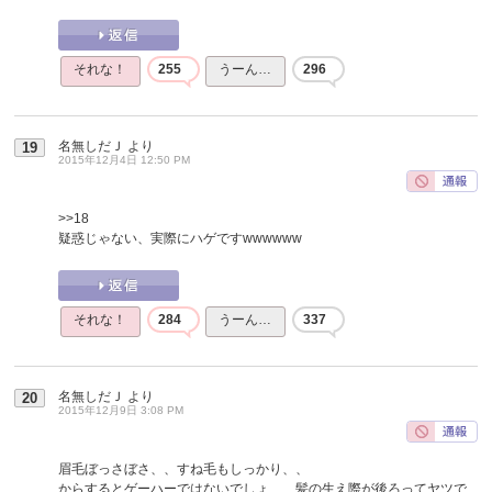
それな！
255
うーん…
296
名無しだＪ
より
19
2015年12月4日 12:50 PM
>>18
疑惑じゃない、実際にハゲですwwwwww
それな！
284
うーん…
337
名無しだＪ
より
20
2015年12月9日 3:08 PM
眉毛ぼっさぼさ、、すね毛もしっかり、、
からするとゲーハーではないでしょ、、髪の生え際が後ろってヤツで