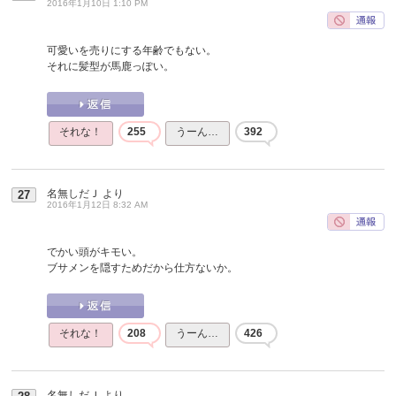
2016年1月10日 1:10 PM
可愛いを売りにする年齢でもない。
それに髪型が馬鹿っぽい。
それな！
255
うーん…
392
名無しだＪ
より
27
2016年1月12日 8:32 AM
でかい頭がキモい。
ブサメンを隠すためだから仕方ないか。
それな！
208
うーん…
426
名無しだＪ
より