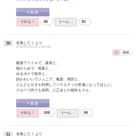
それな！
86
うーん…
82
名無しだＪ
より
50
2016年2月21日 1:48 AM
建築アイドルで、森泉と。
猫からみで、相葉と。
ゆるボケで桜井と。
顔かわいいでジュニア、亀梨、岡田と。
どんどん引きを利用してバラエティの常連になってほしい。
グループ内でも有岡、八乙女との相性もマル。
それな！
208
うーん…
66
名無しだＪ
より
51