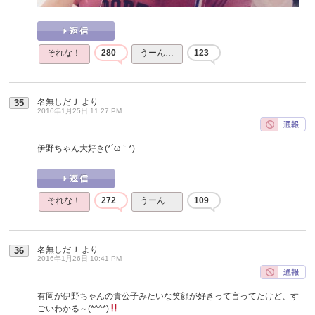
それな！
280
うーん…
123
名無しだＪ
より
35
2016年1月25日 11:27 PM
伊野ちゃん大好き(*´ω｀*)
それな！
272
うーん…
109
名無しだＪ
より
36
2016年1月26日 10:41 PM
有岡が伊野ちゃんの貴公子みたいな笑顔が好きって言ってたけど、す
ごいわかる～(*^^*)