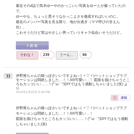
最近そのd誌で髙木ゆーやのかっこいい写真をゆーとが撮っていたの
で、
ゆーやも、ちょっと悪そうなかっこよさを徹底すればいいのに。
最近のメンバー写真を見る限り、地が出過ぎ（ママ呼びの甘えん
坊）。
こわそうだけど実はやさしい男っていうキャラ似合いそうだけど。
それな！
239
うーん…
66
伊野尾ちゃんの猫っぽさいいですよね～( 〃▽〃)ペットショップラブ
33
モーションは悶絶しました…！！//////可愛い…！ 図面を描けちゃうとこ
ろもカッコいい……！(*´ω｀*)DIYではもう感動しちゃいました(笑)
よ
り
2016年1月25日 6:36 PM
伊野尾ちゃんの猫っぽさいいですよね～( 〃▽〃)ペットショップラブ
モーションは悶絶しました…！！//////可愛い…！
図面を描けちゃうところもカッコいい……！(*´ω｀*)DIYではもう感動
しちゃいました(笑)