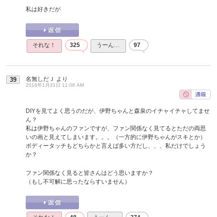
私は好きだが
それな！
325
うーん…
97
名無しだＪ
より
39
2016年1月31日 11:08 AM
DIYを見てよく思うのだが、伊野ちゃんと森泉のイチャイチャしてませ
ん？
私は伊野ちゃんのファンですが、ファン関係なく見てるとただの両思
いの画と見えてしまいます。。。（一方的に伊野ちゃんがスキとか）
ボディータッチもどちらかと言えば多い方だし、、、私だけでしょう
か？
ファン関係なく見ると皆さんはどう思いますか？
（もし不可解に思ったならすいません）