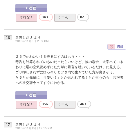
それな！
343
うーん…
82
名無しだＪ
より
16
2015年11月6日 2:09 PM
２５でかわいい！を売るにすのはもう・・・
毒舌も計算されてのものだったらいいけど、彼の場合、大学出ている
わりに場の空気読めずにただ単に暴言を吐いているだけ。に見える。
ゴリ押しされずにひっそりとヲタ内で生きていた方が良さそう。
Ｖ６とか先輩に「可愛い！」とか言われてる！とか言うのも、共演者
への社交辞令ってすぐにわかる。
それな！
356
うーん…
463
名無しだＪ
より
17
2015年11月15日 12:15 PM