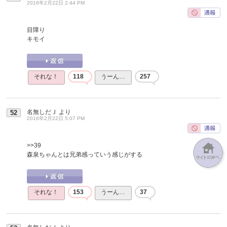
2016年2月22日 2:44 PM
目障り
キモイ
それな！
118
うーん…
257
名無しだＪ
より
52
2016年2月22日 5:07 PM
>>39
森泉ちゃんとは兄弟感っていう感じがする
それな！
153
うーん…
37