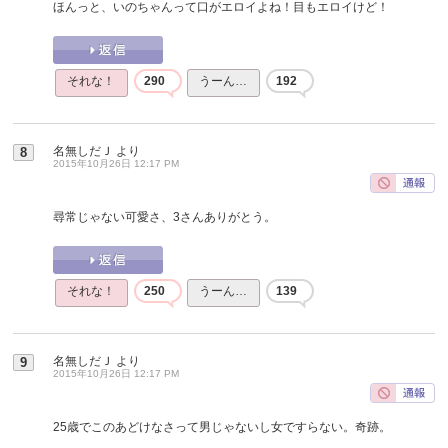
ほんっと、いのちゃんって口がエロイよね！目もエロイけど！
それな！
290
うーん…
192
名無しだＪ
より
8
2015年10月26日 12:17 PM
尋常じゃない可愛さ、3さんありがとう。
それな！
250
うーん…
139
名無しだＪ
より
9
2015年10月26日 12:17 PM
25歳でこのあどけなさって男じゃないし女ですらない。奇跡。