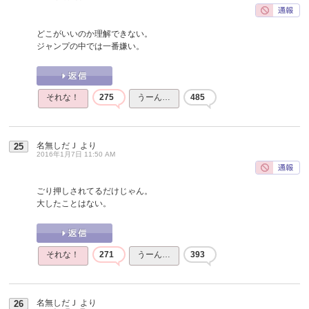
どこがいいのか理解できない。
ジャンプの中では一番嫌い。
それな！
275
うーん…
485
名無しだＪ
より
25
2016年1月7日 11:50 AM
ごり押しされてるだけじゃん。
大したことはない。
それな！
271
うーん…
393
名無しだＪ
より
26