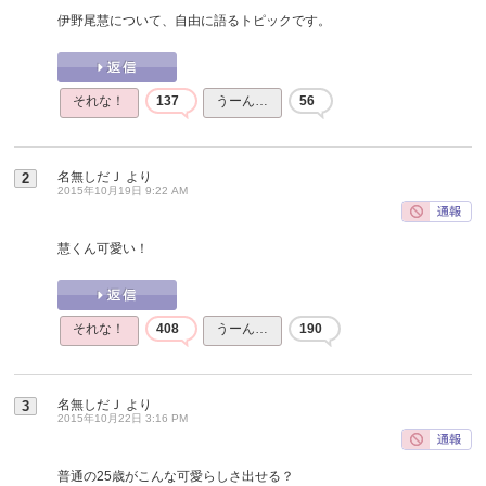
伊野尾慧について、自由に語るトピックです。
それな！
137
うーん…
56
名無しだＪ
より
2
2015年10月19日 9:22 AM
慧くん可愛い！
それな！
408
うーん…
190
名無しだＪ
より
3
2015年10月22日 3:16 PM
普通の25歳がこんな可愛らしさ出せる？