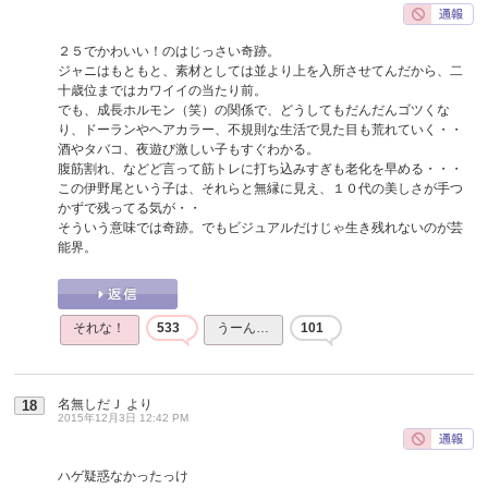
２５でかわいい！のはじっさい奇跡。
ジャニはもともと、素材としては並より上を入所させてんだから、二
十歳位まではカワイイの当たり前。
でも、成長ホルモン（笑）の関係で、どうしてもだんだんゴツくな
り、ドーランやヘアカラー、不規則な生活で見た目も荒れていく・・
酒やタバコ、夜遊び激しい子もすぐわかる。
腹筋割れ、などど言って筋トレに打ち込みすぎも老化を早める・・・
この伊野尾という子は、それらと無縁に見え、１０代の美しさが手つ
かずで残ってる気が・・
そういう意味では奇跡。でもビジュアルだけじゃ生き残れないのが芸
能界。
それな！
533
うーん…
101
名無しだＪ
より
18
2015年12月3日 12:42 PM
ハゲ疑惑なかったっけ