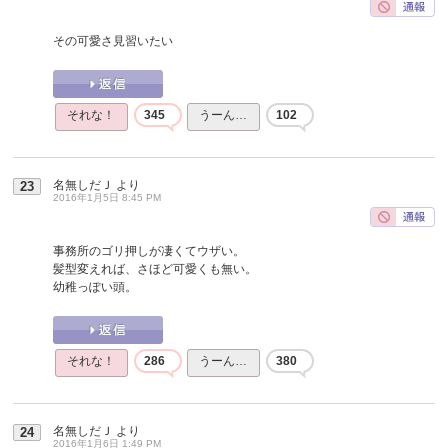
その可愛さ見習いたい
それな！
345
うーん…
102
名無しだＪ
より
23
2016年1月5日 8:45 PM
事務所のゴリ押しが凄くてウザい。
髪型変えれば、さほど可愛くも無い。
幼稚っぽい頭。
それな！
286
うーん…
380
名無しだＪ
より
24
2016年1月6日 1:49 PM