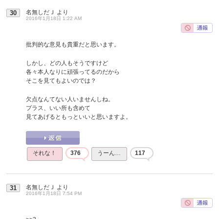
名無しだＪ
より
30
2016年1月18日 1:22 AM
批判的な意見も貴重だと思います。
しかし、どの人もそうですけど
各々本人なりに頑張ってるのだから
そこを見てもよいのでは？
欠点なんてない人いませんしね。
プラス、いい所も含めて
見てあげるともっといいと思いますよ。
それな！
376
うーん…
117
名無しだＪ
より
31
2016年1月18日 7:54 PM