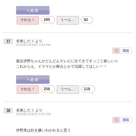
それな！
295
うーん…
92
名無しだＪ
より
37
2016年1月30日 3:28 PM
最近伊野ちゃんがどんどんテレビに出てきてすっごく嬉しい☆
これからも、ドラマとか舞台とかで活躍してほしい＾＾
それな！
256
うーん…
118
名無しだＪ
より
38
2016年1月30日 8:54 PM
伊野尾は好き嫌いわかれると思う