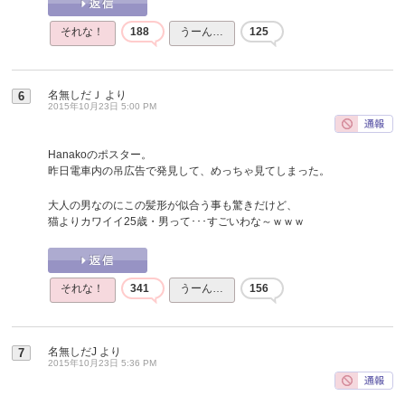
それな！
188
うーん…
125
名無しだＪ
より
6
2015年10月23日 5:00 PM
Hanakoのポスター。
昨日電車内の吊広告で発見して、めっちゃ見てしまった。
大人の男なのにこの髪形が似合う事も驚きだけど、
猫よりカワイイ25歳・男って･･･すごいわな～ｗｗｗ
それな！
341
うーん…
156
名無しだJ
より
7
2015年10月23日 5:36 PM