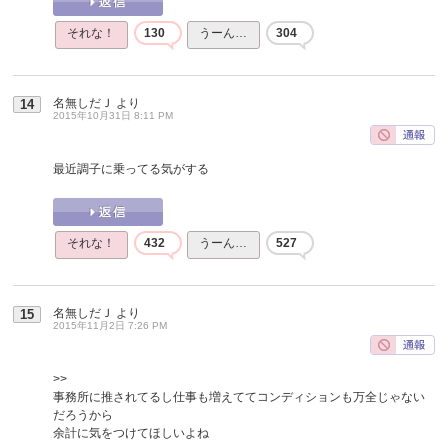
それな！
130
うーん…
304
名無しだＪ
より
14
2015年10月31日 8:11 PM
最近調子に乗ってる気がする
それな！
432
うーん…
527
名無しだＪ
より
15
2015年11月2日 7:26 PM
>>
事務所に推されてるし仕事も増えててコンディションも万全じゃない
だろうから
余計に気をつけてほしいよね