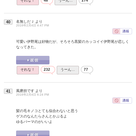
それな！
48
うーん…
274
名無しだＪ
より
40
2016年2月4日 4:47 PM
可愛い伊野尾は好物だが、そろそろ黒髪のカッコイイ伊野尾が恋しく
なってきた。
それな！
232
うーん…
77
風磨担です
より
41
2016年2月4日 6:24 PM
髪の毛キノコとても似合わないと思う
ゲスのなんたらさんとかぶるよ
ゆるパーマのがいいよ