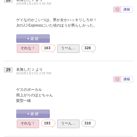
28
2016年1月13日 4:34 AM
ゲイなのかこいつは。男か女かハッキリしろや！
JrのJ.J Expressにいた頃のほうが男らしかった。
それな！
163
うーん…
328
名無しだＪ
より
29
2016年1月17日 2:05 PM
ゲスのボーカル
雨上がりのほとちゃん
髪型一緒
それな！
193
うーん…
310