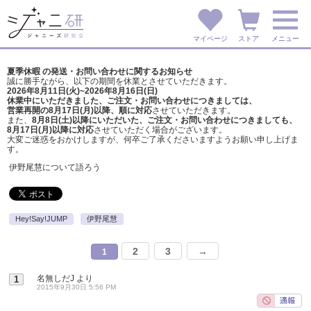
マイページ
ストア
メニュー
夏季休暇 の発送・お問い合わせに関するお知らせ
誠に勝手ながら、以下の期間を休業とさせていただきます。
2026年8月11日(火)~2026年8月16日(日)
休業中にいただきました、ご注文・お問い合わせにつきましては、
営業再開の8月17日(月)以降、順に対応
させていただきます。
また、
8月8日(土)以降にいただいた、ご注文・
お問い合わせにつきましても、
8月17日(月)以降に対応
させていただく場合がございます。
大変ご迷惑をおかけしますが、
何卒ご了承くださいますようお願い申し上げま
す。
伊野尾慧について語ろう
Hey!Say!JUMP
伊野尾慧
2
3
→
1
名無しだJ
より
1
2015年9月30日 5:56 PM