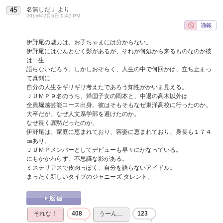
名無しだＪ
より
45
2016年2月5日 9:42 PM
伊野尾の魅力は、お子ちゃまには分からない。
伊野尾にはなんとなく影があるが、それが何処から来るものなのか彼
は一生
語らないだろう。しかしおそらく、人生の中で何回かは、立ち止まっ
て真剣に
自分の人生をギリギリ考えたであろう知性がかいま見える。
ＪＵＭＰ９名のうち、帰国子女の岡本と、中退の高木以外は
全員堀越芸能コース出身。彼はそもそもなぜ東洋高校に行ったのか。
大卒だが、なぜ人文系学部を避けたのか。
なぜ長く寡黙だったのか。
伊野尾は、家庭に恵まれており、容姿に恵まれており、身長も１７４
㎝あり、
ＪＵＭＰメンバーとしてデビューも早々にかなっている。
にもかかわらず、不思議な影がある。
ミステリアスで皮肉っぽく、自分を語らないアイドル。
まったく新しいタイプのジャニーズ タレント。
それな！
408
うーん…
123