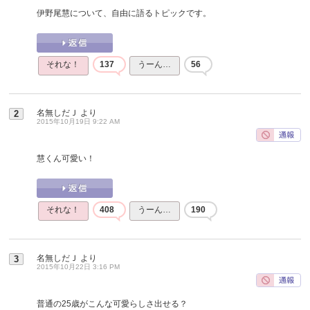
伊野尾慧について、自由に語るトピックです。
それな！
137
うーん…
56
名無しだＪ
より
2
2015年10月19日 9:22 AM
慧くん可愛い！
それな！
408
うーん…
190
名無しだＪ
より
3
2015年10月22日 3:16 PM
普通の25歳がこんな可愛らしさ出せる？