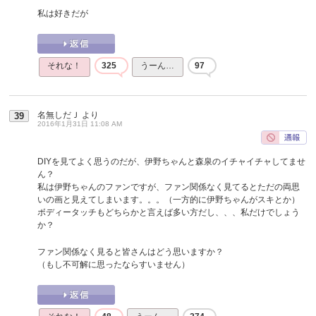
私は好きだが
それな！
325
うーん…
97
名無しだＪ
より
39
2016年1月31日 11:08 AM
DIYを見てよく思うのだが、伊野ちゃんと森泉のイチャイチャしてませ
ん？
私は伊野ちゃんのファンですが、ファン関係なく見てるとただの両思
いの画と見えてしまいます。。。（一方的に伊野ちゃんがスキとか）
ボディータッチもどちらかと言えば多い方だし、、、私だけでしょう
か？
ファン関係なく見ると皆さんはどう思いますか？
（もし不可解に思ったならすいません）