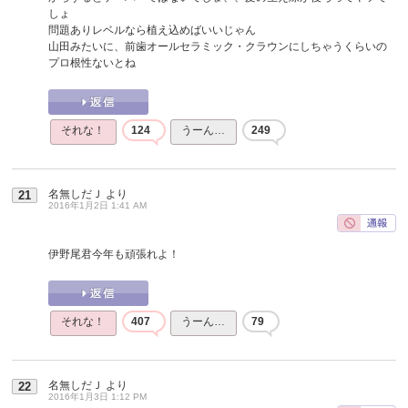
しょ
問題ありレベルなら植え込めばいいじゃん
山田みたいに、前歯オールセラミック・クラウンにしちゃうくらいの
プロ根性ないとね
それな！
124
うーん…
249
名無しだＪ
より
21
2016年1月2日 1:41 AM
伊野尾君今年も頑張れよ！
それな！
407
うーん…
79
名無しだＪ
より
22
2016年1月3日 1:12 PM