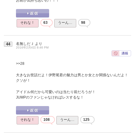
お前が気持ち悪いわ！！！
それな！
63
うーん…
98
名無しだＪ
より
44
2016年2月4日 8:46 PM
>>28
大きなお世話だよ！伊野尾君の魅力は男とか女とか関係ないんだよ！
クソが！
アイドル何だから可愛いのは当たり前だろうが！
JUMPのファンじゃなければレスするな！
それな！
108
うーん…
125