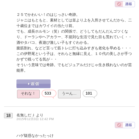
２５でかわいい！のはじっさい奇跡。
ジャニはもともと、素材としては並より上を入所させてんだから、二
十歳位まではカワイイの当たり前。
でも、成長ホルモン（笑）の関係で、どうしてもだんだんゴツくな
り、ドーランやヘアカラー、不規則な生活で見た目も荒れていく・・
酒やタバコ、夜遊び激しい子もすぐわかる。
腹筋割れ、などど言って筋トレに打ち込みすぎも老化を早める・・・
この伊野尾という子は、それらと無縁に見え、１０代の美しさが手つ
かずで残ってる気が・・
そういう意味では奇跡。でもビジュアルだけじゃ生き残れないのが芸
能界。
それな！
533
うーん…
101
名無しだＪ
より
18
2015年12月3日 12:42 PM
ハゲ疑惑なかったっけ