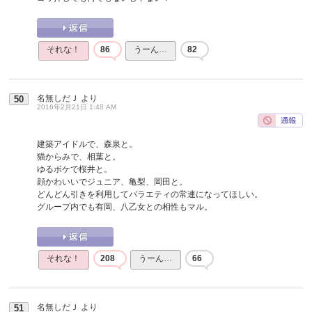
それな！
86
うーん…
82
名無しだＪ
より
50
2016年2月21日 1:48 AM
建築アイドルで、森泉と。
猫からみで、相葉と。
ゆるボケで桜井と。
顔かわいいでジュニア、亀梨、岡田と。
どんどん引きを利用してバラエティの常連になってほしい。
グループ内でも有岡、八乙女との相性もマル。
それな！
208
うーん…
66
名無しだＪ
より
51