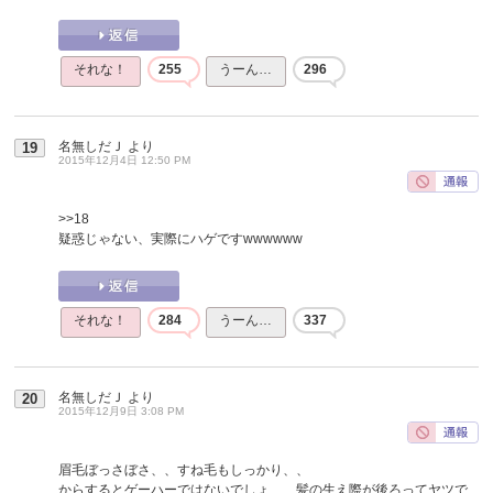
それな！
255
うーん…
296
名無しだＪ
より
19
2015年12月4日 12:50 PM
>>18
疑惑じゃない、実際にハゲですwwwwww
それな！
284
うーん…
337
名無しだＪ
より
20
2015年12月9日 3:08 PM
眉毛ぼっさぼさ、、すね毛もしっかり、、
からするとゲーハーではないでしょ、、髪の生え際が後ろってヤツで