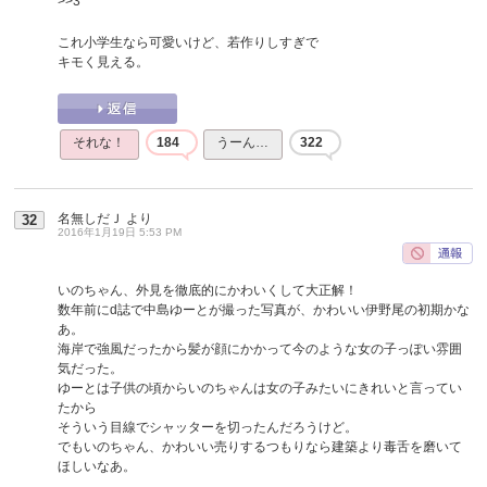
>>3
これ小学生なら可愛いけど、若作りしすぎで
キモく見える。
それな！
184
うーん…
322
名無しだＪ
より
32
2016年1月19日 5:53 PM
いのちゃん、外見を徹底的にかわいくして大正解！
数年前にd誌で中島ゆーとが撮った写真が、かわいい伊野尾の初期かな
あ。
海岸で強風だったから髪が顔にかかって今のような女の子っぽい雰囲
気だった。
ゆーとは子供の頃からいのちゃんは女の子みたいにきれいと言ってい
たから
そういう目線でシャッターを切ったんだろうけど。
でもいのちゃん、かわいい売りするつもりなら建築より毒舌を磨いて
ほしいなあ。