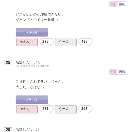
どこがいいのか理解できない。
ジャンプの中では一番嫌い。
それな！
275
うーん…
485
名無しだＪ
より
25
2016年1月7日 11:50 AM
ごり押しされてるだけじゃん。
大したことはない。
それな！
271
うーん…
393
名無しだＪ
より
26