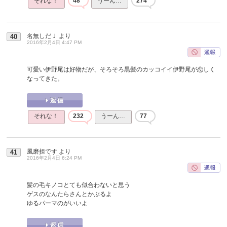
それな！
48
うーん…
274
名無しだＪ
より
40
2016年2月4日 4:47 PM
可愛い伊野尾は好物だが、そろそろ黒髪のカッコイイ伊野尾が恋しく
なってきた。
それな！
232
うーん…
77
風磨担です
より
41
2016年2月4日 6:24 PM
髪の毛キノコとても似合わないと思う
ゲスのなんたらさんとかぶるよ
ゆるパーマのがいいよ