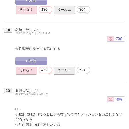
それな！
130
うーん…
304
名無しだＪ
より
14
2015年10月31日 8:11 PM
最近調子に乗ってる気がする
それな！
432
うーん…
527
名無しだＪ
より
15
2015年11月2日 7:26 PM
>>
事務所に推されてるし仕事も増えててコンディションも万全じゃない
だろうから
余計に気をつけてほしいよね