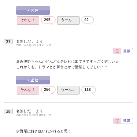
それな！
295
うーん…
92
名無しだＪ
より
37
2016年1月30日 3:28 PM
最近伊野ちゃんがどんどんテレビに出てきてすっごく嬉しい☆
これからも、ドラマとか舞台とかで活躍してほしい＾＾
それな！
256
うーん…
118
名無しだＪ
より
38
2016年1月30日 8:54 PM
伊野尾は好き嫌いわかれると思う