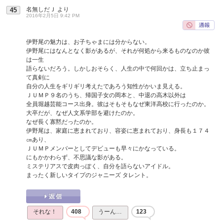
名無しだＪ
より
45
2016年2月5日 9:42 PM
伊野尾の魅力は、お子ちゃまには分からない。
伊野尾にはなんとなく影があるが、それが何処から来るものなのか彼
は一生
語らないだろう。しかしおそらく、人生の中で何回かは、立ち止まっ
て真剣に
自分の人生をギリギリ考えたであろう知性がかいま見える。
ＪＵＭＰ９名のうち、帰国子女の岡本と、中退の高木以外は
全員堀越芸能コース出身。彼はそもそもなぜ東洋高校に行ったのか。
大卒だが、なぜ人文系学部を避けたのか。
なぜ長く寡黙だったのか。
伊野尾は、家庭に恵まれており、容姿に恵まれており、身長も１７４
㎝あり、
ＪＵＭＰメンバーとしてデビューも早々にかなっている。
にもかかわらず、不思議な影がある。
ミステリアスで皮肉っぽく、自分を語らないアイドル。
まったく新しいタイプのジャニーズ タレント。
それな！
408
うーん…
123