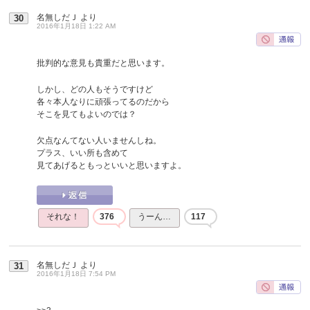
名無しだＪ
より
30
2016年1月18日 1:22 AM
批判的な意見も貴重だと思います。
しかし、どの人もそうですけど
各々本人なりに頑張ってるのだから
そこを見てもよいのでは？
欠点なんてない人いませんしね。
プラス、いい所も含めて
見てあげるともっといいと思いますよ。
それな！
376
うーん…
117
名無しだＪ
より
31
2016年1月18日 7:54 PM