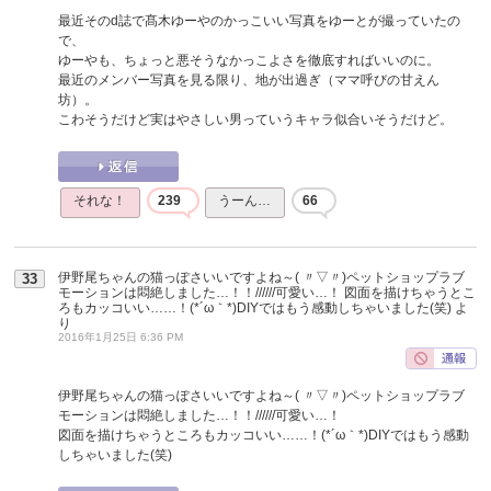
最近そのd誌で髙木ゆーやのかっこいい写真をゆーとが撮っていたの
で、
ゆーやも、ちょっと悪そうなかっこよさを徹底すればいいのに。
最近のメンバー写真を見る限り、地が出過ぎ（ママ呼びの甘えん
坊）。
こわそうだけど実はやさしい男っていうキャラ似合いそうだけど。
それな！
239
うーん…
66
伊野尾ちゃんの猫っぽさいいですよね～( 〃▽〃)ペットショップラブ
33
モーションは悶絶しました…！！//////可愛い…！ 図面を描けちゃうとこ
ろもカッコいい……！(*´ω｀*)DIYではもう感動しちゃいました(笑)
よ
り
2016年1月25日 6:36 PM
伊野尾ちゃんの猫っぽさいいですよね～( 〃▽〃)ペットショップラブ
モーションは悶絶しました…！！//////可愛い…！
図面を描けちゃうところもカッコいい……！(*´ω｀*)DIYではもう感動
しちゃいました(笑)