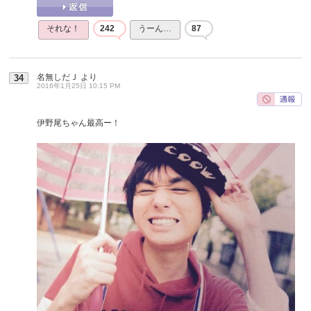
それな！
242
うーん…
87
名無しだＪ
より
34
2016年1月25日 10:15 PM
伊野尾ちゃん最高ー！