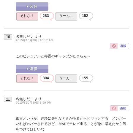
それな！
283
うーん…
152
名無しだＪ
より
10
2015年10月30日 10:17 AM
このビジュアルと毒舌のギャップがたまらん～
それな！
304
うーん…
155
名無しだＪ
より
11
2015年10月30日 3:59 PM
毒舌というか、純粋に失礼なときがあるからヒヤッとする メンバー
いればカバーされるけど、単体でテレビ出ることが急に増えたから気
をつけてほしいな