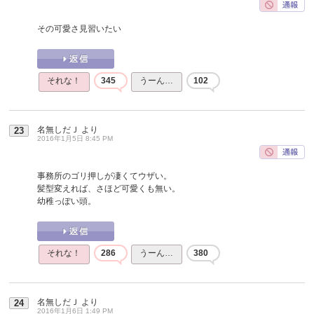
その可愛さ見習いたい
それな！
345
うーん…
102
名無しだＪ
より
23
2016年1月5日 8:45 PM
事務所のゴリ押しが凄くてウザい。
髪型変えれば、さほど可愛くも無い。
幼稚っぽい頭。
それな！
286
うーん…
380
名無しだＪ
より
24
2016年1月6日 1:49 PM