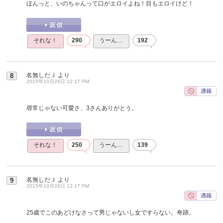
ほんっと、いのちゃんって口がエロイよね！目もエロイけど！
それな！
290
うーん…
192
名無しだＪ
より
8
2015年10月26日 12:17 PM
尋常じゃない可愛さ、3さんありがとう。
それな！
250
うーん…
139
名無しだＪ
より
9
2015年10月26日 12:17 PM
25歳でこのあどけなさって男じゃないし女ですらない。奇跡。