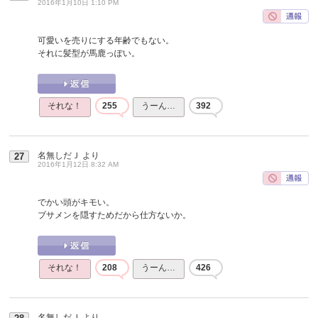
2016年1月10日 1:10 PM
可愛いを売りにする年齢でもない。
それに髪型が馬鹿っぽい。
それな！
255
うーん…
392
名無しだＪ
より
27
2016年1月12日 8:32 AM
でかい頭がキモい。
ブサメンを隠すためだから仕方ないか。
それな！
208
うーん…
426
名無しだＪ
より