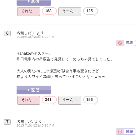
それな！
188
うーん…
125
名無しだＪ
より
6
2015年10月23日 5:00 PM
Hanakoのポスター。
昨日電車内の吊広告で発見して、めっちゃ見てしまった。
大人の男なのにこの髪形が似合う事も驚きだけど、
猫よりカワイイ25歳・男って･･･すごいわな～ｗｗｗ
それな！
341
うーん…
156
名無しだJ
より
7
2015年10月23日 5:36 PM