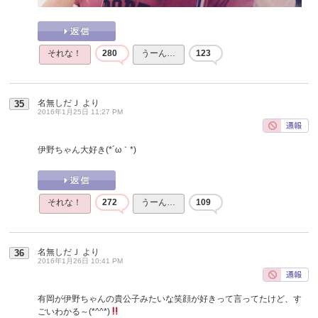
それな！
280
うーん…
123
名無しだＪ
より
35
2016年1月25日 11:27 PM
伊野ちゃん大好き(*´ω｀*)
それな！
272
うーん…
109
名無しだＪ
より
36
2016年1月26日 10:41 PM
有岡が伊野ちゃんの貴公子みたいな笑顔が好きって言ってたけど、す
ごいわかる～(*^^*)