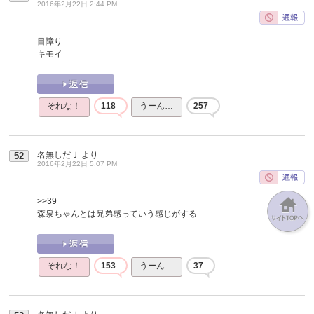
2016年2月22日 2:44 PM
目障り
キモイ
それな！
118
うーん…
257
名無しだＪ
より
52
2016年2月22日 5:07 PM
>>39
森泉ちゃんとは兄弟感っていう感じがする
それな！
153
うーん…
37