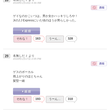
28
2016年1月13日 4:34 AM
ゲイなのかこいつは。男か女かハッキリしろや！
JrのJ.J Expressにいた頃のほうが男らしかった。
それな！
163
うーん…
328
名無しだＪ
より
29
2016年1月17日 2:05 PM
ゲスのボーカル
雨上がりのほとちゃん
髪型一緒
それな！
193
うーん…
310