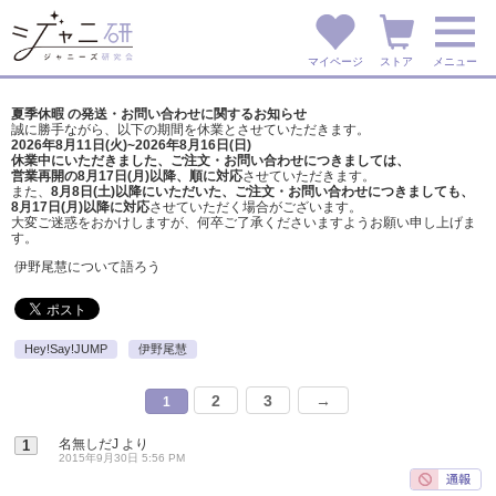
マイページ
ストア
メニュー
夏季休暇 の発送・お問い合わせに関するお知らせ
誠に勝手ながら、以下の期間を休業とさせていただきます。
2026年8月11日(火)~2026年8月16日(日)
休業中にいただきました、ご注文・お問い合わせにつきましては、
営業再開の8月17日(月)以降、順に対応
させていただきます。
また、
8月8日(土)以降にいただいた、ご注文・
お問い合わせにつきましても、
8月17日(月)以降に対応
させていただく場合がございます。
大変ご迷惑をおかけしますが、
何卒ご了承くださいますようお願い申し上げま
す。
伊野尾慧について語ろう
Hey!Say!JUMP
伊野尾慧
2
3
→
1
名無しだJ
より
1
2015年9月30日 5:56 PM