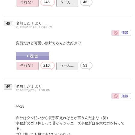
それな！
246
うーん…
46
名無しだＪ
より
48
2016年2月14日 11:33 PM
変態だけど可愛い伊野ちゃんが大好き♡
それな！
210
うーん…
53
名無しだＪ
より
49
2016年2月20日 7:58 PM
>>23
自分はクソ汚いから髪形変えればとか言うんだよな（笑）
事務所のゴリ押しって昔からジャニーズ事務所は多大な力を持って
る。
ゴリ押しでも何でもないじゃない！