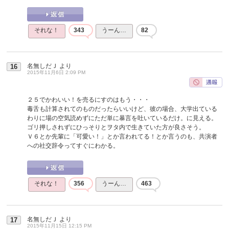
それな！
343
うーん…
82
名無しだＪ
より
16
2015年11月6日 2:09 PM
２５でかわいい！を売るにすのはもう・・・
毒舌も計算されてのものだったらいいけど、彼の場合、大学出ている
わりに場の空気読めずにただ単に暴言を吐いているだけ。に見える。
ゴリ押しされずにひっそりとヲタ内で生きていた方が良さそう。
Ｖ６とか先輩に「可愛い！」とか言われてる！とか言うのも、共演者
への社交辞令ってすぐにわかる。
それな！
356
うーん…
463
名無しだＪ
より
17
2015年11月15日 12:15 PM