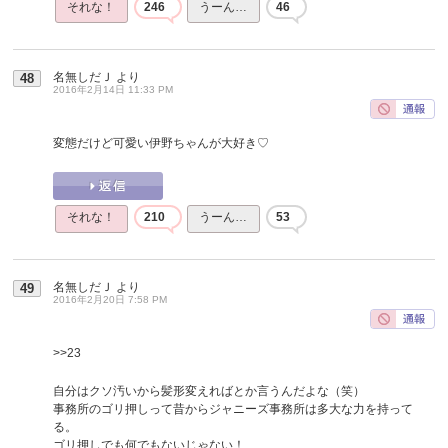
それな！
246
うーん…
46
名無しだＪ
より
48
2016年2月14日 11:33 PM
変態だけど可愛い伊野ちゃんが大好き♡
それな！
210
うーん…
53
名無しだＪ
より
49
2016年2月20日 7:58 PM
>>23
自分はクソ汚いから髪形変えればとか言うんだよな（笑）
事務所のゴリ押しって昔からジャニーズ事務所は多大な力を持って
る。
ゴリ押しでも何でもないじゃない！