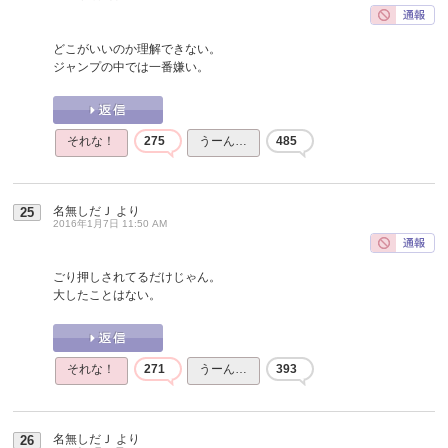
どこがいいのか理解できない。
ジャンプの中では一番嫌い。
それな！
275
うーん…
485
名無しだＪ
より
25
2016年1月7日 11:50 AM
ごり押しされてるだけじゃん。
大したことはない。
それな！
271
うーん…
393
名無しだＪ
より
26