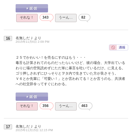
それな！
343
うーん…
82
名無しだＪ
より
16
2015年11月6日 2:09 PM
２５でかわいい！を売るにすのはもう・・・
毒舌も計算されてのものだったらいいけど、彼の場合、大学出ている
わりに場の空気読めずにただ単に暴言を吐いているだけ。に見える。
ゴリ押しされずにひっそりとヲタ内で生きていた方が良さそう。
Ｖ６とか先輩に「可愛い！」とか言われてる！とか言うのも、共演者
への社交辞令ってすぐにわかる。
それな！
356
うーん…
463
名無しだＪ
より
17
2015年11月15日 12:15 PM