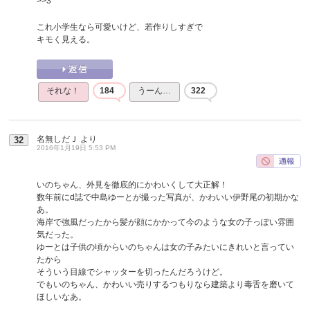
>>3
これ小学生なら可愛いけど、若作りしすぎで
キモく見える。
それな！
184
うーん…
322
名無しだＪ
より
32
2016年1月19日 5:53 PM
いのちゃん、外見を徹底的にかわいくして大正解！
数年前にd誌で中島ゆーとが撮った写真が、かわいい伊野尾の初期かな
あ。
海岸で強風だったから髪が顔にかかって今のような女の子っぽい雰囲
気だった。
ゆーとは子供の頃からいのちゃんは女の子みたいにきれいと言ってい
たから
そういう目線でシャッターを切ったんだろうけど。
でもいのちゃん、かわいい売りするつもりなら建築より毒舌を磨いて
ほしいなあ。