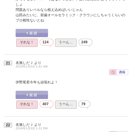
しょ
問題ありレベルなら植え込めばいいじゃん
山田みたいに、前歯オールセラミック・クラウンにしちゃうくらいの
プロ根性ないとね
それな！
124
うーん…
249
名無しだＪ
より
21
2016年1月2日 1:41 AM
伊野尾君今年も頑張れよ！
それな！
407
うーん…
79
名無しだＪ
より
22
2016年1月3日 1:12 PM