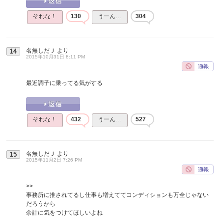
それな！
130
うーん…
304
名無しだＪ
より
14
2015年10月31日 8:11 PM
最近調子に乗ってる気がする
それな！
432
うーん…
527
名無しだＪ
より
15
2015年11月2日 7:26 PM
>>
事務所に推されてるし仕事も増えててコンディションも万全じゃない
だろうから
余計に気をつけてほしいよね