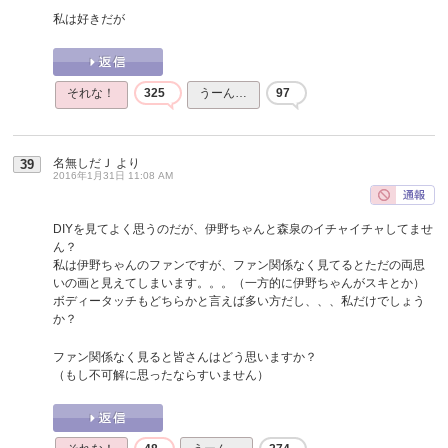
私は好きだが
それな！
325
うーん…
97
名無しだＪ
より
39
2016年1月31日 11:08 AM
DIYを見てよく思うのだが、伊野ちゃんと森泉のイチャイチャしてませ
ん？
私は伊野ちゃんのファンですが、ファン関係なく見てるとただの両思
いの画と見えてしまいます。。。（一方的に伊野ちゃんがスキとか）
ボディータッチもどちらかと言えば多い方だし、、、私だけでしょう
か？
ファン関係なく見ると皆さんはどう思いますか？
（もし不可解に思ったならすいません）