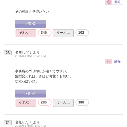
その可愛さ見習いたい
それな！
345
うーん…
102
名無しだＪ
より
23
2016年1月5日 8:45 PM
事務所のゴリ押しが凄くてウザい。
髪型変えれば、さほど可愛くも無い。
幼稚っぽい頭。
それな！
286
うーん…
380
名無しだＪ
より
24
2016年1月6日 1:49 PM