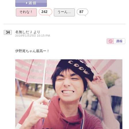
それな！
242
うーん…
87
名無しだＪ
より
34
2016年1月25日 10:15 PM
伊野尾ちゃん最高ー！