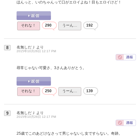
ほんっと、いのちゃんって口がエロイよね！目もエロイけど！
それな！
290
うーん…
192
名無しだＪ
より
8
2015年10月26日 12:17 PM
尋常じゃない可愛さ、3さんありがとう。
それな！
250
うーん…
139
名無しだＪ
より
9
2015年10月26日 12:17 PM
25歳でこのあどけなさって男じゃないし女ですらない。奇跡。