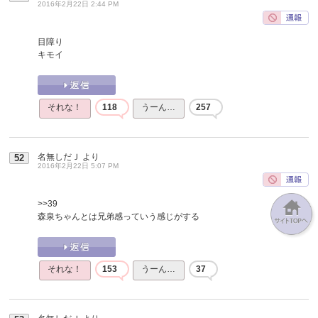
2016年2月22日 2:44 PM
目障り
キモイ
それな！
118
うーん…
257
名無しだＪ
より
52
2016年2月22日 5:07 PM
>>39
森泉ちゃんとは兄弟感っていう感じがする
それな！
153
うーん…
37