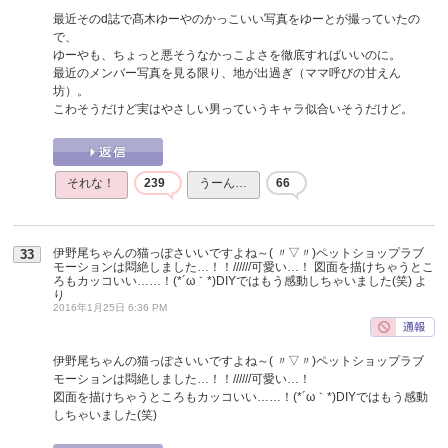
最近そのd誌で髙木ゆーやのかっこいい写真をゆーとが撮っていたの
で、
ゆーやも、ちょっと悪そうなかっこよさを徹底すればいいのに。
最近のメンバー写真を見る限り、地が出過ぎ（ママ呼びの甘えん
坊）。
こわそうだけど実はやさしい男っていうキャラ似合いそうだけど。
それな！
239
うーん…
66
伊野尾ちゃんの猫っぽさいいですよね～( 〃▽〃)ペットショップラブ
33
モーションは悶絶しました…！！//////可愛い…！ 図面を描けちゃうとこ
ろもカッコいい……！(*´ω｀*)DIYではもう感動しちゃいました(笑)
よ
り
2016年1月25日 6:36 PM
伊野尾ちゃんの猫っぽさいいですよね～( 〃▽〃)ペットショップラブ
モーションは悶絶しました…！！//////可愛い…！
図面を描けちゃうところもカッコいい……！(*´ω｀*)DIYではもう感動
しちゃいました(笑)