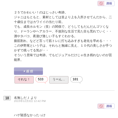
２５でかわいい！のはじっさい奇跡。
ジャニはもともと、素材としては並より上を入所させてんだから、二
十歳位まではカワイイの当たり前。
でも、成長ホルモン（笑）の関係で、どうしてもだんだんゴツくな
り、ドーランやヘアカラー、不規則な生活で見た目も荒れていく・・
酒やタバコ、夜遊び激しい子もすぐわかる。
腹筋割れ、などど言って筋トレに打ち込みすぎも老化を早める・・・
この伊野尾という子は、それらと無縁に見え、１０代の美しさが手つ
かずで残ってる気が・・
そういう意味では奇跡。でもビジュアルだけじゃ生き残れないのが芸
能界。
それな！
533
うーん…
101
名無しだＪ
より
18
2015年12月3日 12:42 PM
ハゲ疑惑なかったっけ