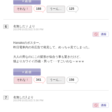
それな！
188
うーん…
125
名無しだＪ
より
6
2015年10月23日 5:00 PM
Hanakoのポスター。
昨日電車内の吊広告で発見して、めっちゃ見てしまった。
大人の男なのにこの髪形が似合う事も驚きだけど、
猫よりカワイイ25歳・男って･･･すごいわな～ｗｗｗ
それな！
341
うーん…
156
名無しだJ
より
7
2015年10月23日 5:36 PM