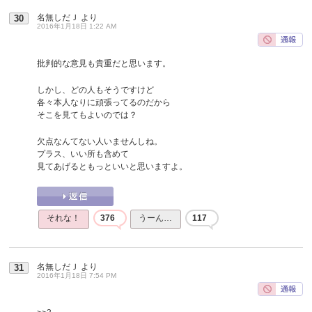
名無しだＪ
より
30
2016年1月18日 1:22 AM
批判的な意見も貴重だと思います。
しかし、どの人もそうですけど
各々本人なりに頑張ってるのだから
そこを見てもよいのでは？
欠点なんてない人いませんしね。
プラス、いい所も含めて
見てあげるともっといいと思いますよ。
それな！
376
うーん…
117
名無しだＪ
より
31
2016年1月18日 7:54 PM