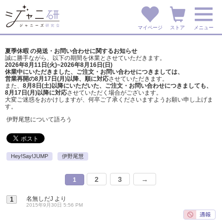
マイページ
ストア
メニュー
夏季休暇 の発送・お問い合わせに関するお知らせ
誠に勝手ながら、以下の期間を休業とさせていただきます。
2026年8月11日(火)~2026年8月16日(日)
休業中にいただきました、ご注文・お問い合わせにつきましては、
営業再開の8月17日(月)以降、順に対応
させていただきます。
また、
8月8日(土)以降にいただいた、ご注文・
お問い合わせにつきましても、
8月17日(月)以降に対応
させていただく場合がございます。
大変ご迷惑をおかけしますが、
何卒ご了承くださいますようお願い申し上げま
す。
伊野尾慧について語ろう
Hey!Say!JUMP
伊野尾慧
2
3
→
1
名無しだJ
より
1
2015年9月30日 5:56 PM