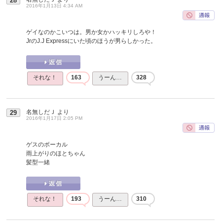
28
2016年1月13日 4:34 AM
ゲイなのかこいつは。男か女かハッキリしろや！
JrのJ.J Expressにいた頃のほうが男らしかった。
それな！
163
うーん…
328
名無しだＪ
より
29
2016年1月17日 2:05 PM
ゲスのボーカル
雨上がりのほとちゃん
髪型一緒
それな！
193
うーん…
310