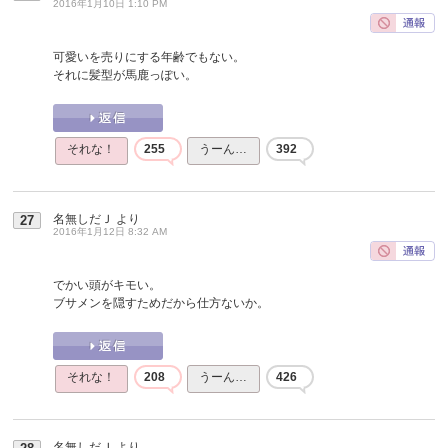
2016年1月10日 1:10 PM
可愛いを売りにする年齢でもない。
それに髪型が馬鹿っぽい。
それな！
255
うーん…
392
名無しだＪ
より
27
2016年1月12日 8:32 AM
でかい頭がキモい。
ブサメンを隠すためだから仕方ないか。
それな！
208
うーん…
426
名無しだＪ
より