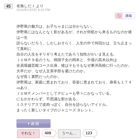
名無しだＪ
より
45
2016年2月5日 9:42 PM
伊野尾の魅力は、お子ちゃまには分からない。
伊野尾にはなんとなく影があるが、それが何処から来るものなのか彼
は一生
語らないだろう。しかしおそらく、人生の中で何回かは、立ち止まっ
て真剣に
自分の人生をギリギリ考えたであろう知性がかいま見える。
ＪＵＭＰ９名のうち、帰国子女の岡本と、中退の高木以外は
全員堀越芸能コース出身。彼はそもそもなぜ東洋高校に行ったのか。
大卒だが、なぜ人文系学部を避けたのか。
なぜ長く寡黙だったのか。
伊野尾は、家庭に恵まれており、容姿に恵まれており、身長も１７４
㎝あり、
ＪＵＭＰメンバーとしてデビューも早々にかなっている。
にもかかわらず、不思議な影がある。
ミステリアスで皮肉っぽく、自分を語らないアイドル。
まったく新しいタイプのジャニーズ タレント。
それな！
408
うーん…
123