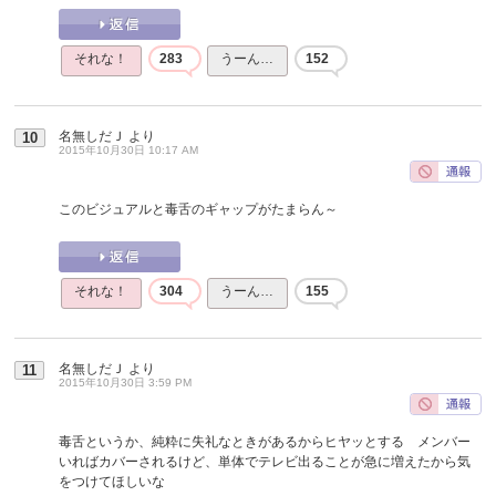
それな！
283
うーん…
152
名無しだＪ
より
10
2015年10月30日 10:17 AM
このビジュアルと毒舌のギャップがたまらん～
それな！
304
うーん…
155
名無しだＪ
より
11
2015年10月30日 3:59 PM
毒舌というか、純粋に失礼なときがあるからヒヤッとする メンバー
いればカバーされるけど、単体でテレビ出ることが急に増えたから気
をつけてほしいな