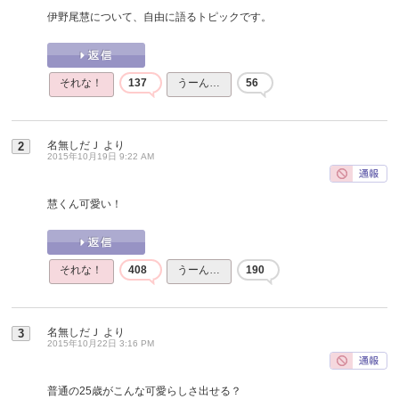
伊野尾慧について、自由に語るトピックです。
それな！
137
うーん…
56
名無しだＪ
より
2
2015年10月19日 9:22 AM
慧くん可愛い！
それな！
408
うーん…
190
名無しだＪ
より
3
2015年10月22日 3:16 PM
普通の25歳がこんな可愛らしさ出せる？