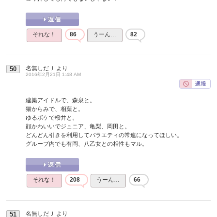
それな！
86
うーん…
82
名無しだＪ
より
50
2016年2月21日 1:48 AM
建築アイドルで、森泉と。
猫からみで、相葉と。
ゆるボケで桜井と。
顔かわいいでジュニア、亀梨、岡田と。
どんどん引きを利用してバラエティの常連になってほしい。
グループ内でも有岡、八乙女との相性もマル。
それな！
208
うーん…
66
名無しだＪ
より
51