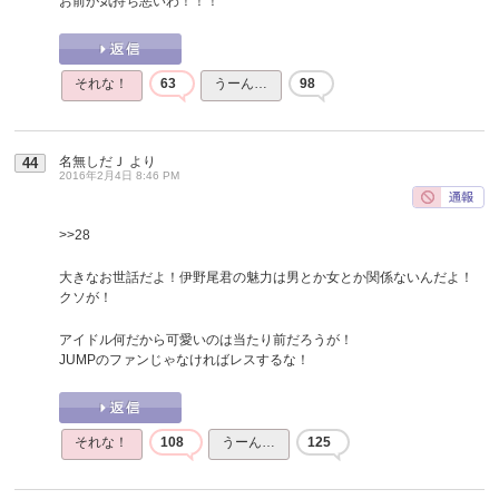
お前が気持ち悪いわ！！！
それな！
63
うーん…
98
名無しだＪ
より
44
2016年2月4日 8:46 PM
>>28
大きなお世話だよ！伊野尾君の魅力は男とか女とか関係ないんだよ！
クソが！
アイドル何だから可愛いのは当たり前だろうが！
JUMPのファンじゃなければレスするな！
それな！
108
うーん…
125