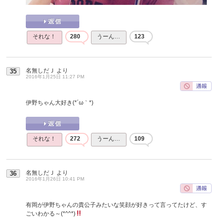
それな！
280
うーん…
123
名無しだＪ
より
35
2016年1月25日 11:27 PM
伊野ちゃん大好き(*´ω｀*)
それな！
272
うーん…
109
名無しだＪ
より
36
2016年1月26日 10:41 PM
有岡が伊野ちゃんの貴公子みたいな笑顔が好きって言ってたけど、す
ごいわかる～(*^^*)