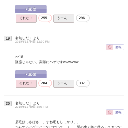
それな！
255
うーん…
296
名無しだＪ
より
19
2015年12月4日 12:50 PM
>>18
疑惑じゃない、実際にハゲですwwwwww
それな！
284
うーん…
337
名無しだＪ
より
20
2015年12月9日 3:08 PM
眉毛ぼっさぼさ、、すね毛もしっかり、、
からするとゲーハーではないでしょ、、髪の生え際が後ろってヤツで