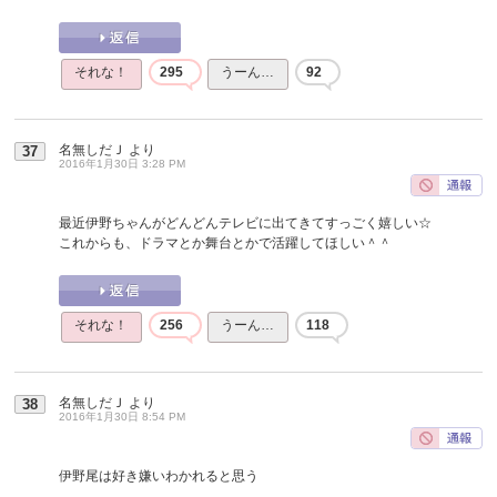
それな！
295
うーん…
92
名無しだＪ
より
37
2016年1月30日 3:28 PM
最近伊野ちゃんがどんどんテレビに出てきてすっごく嬉しい☆
これからも、ドラマとか舞台とかで活躍してほしい＾＾
それな！
256
うーん…
118
名無しだＪ
より
38
2016年1月30日 8:54 PM
伊野尾は好き嫌いわかれると思う