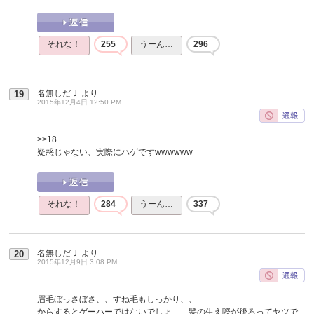
それな！
255
うーん…
296
名無しだＪ
より
19
2015年12月4日 12:50 PM
>>18
疑惑じゃない、実際にハゲですwwwwww
それな！
284
うーん…
337
名無しだＪ
より
20
2015年12月9日 3:08 PM
眉毛ぼっさぼさ、、すね毛もしっかり、、
からするとゲーハーではないでしょ、、髪の生え際が後ろってヤツで