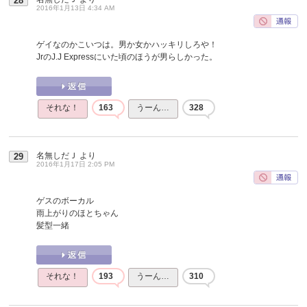
28
2016年1月13日 4:34 AM
ゲイなのかこいつは。男か女かハッキリしろや！
JrのJ.J Expressにいた頃のほうが男らしかった。
それな！
163
うーん…
328
名無しだＪ
より
29
2016年1月17日 2:05 PM
ゲスのボーカル
雨上がりのほとちゃん
髪型一緒
それな！
193
うーん…
310