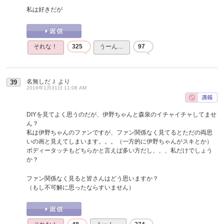
私は好きだが
それな！
325
うーん…
97
名無しだＪ
より
39
2016年1月31日 11:08 AM
DIYを見てよく思うのだが、伊野ちゃんと森泉のイチャイチャしてませ
ん？
私は伊野ちゃんのファンですが、ファン関係なく見てるとただの両思
いの画と見えてしまいます。。。（一方的に伊野ちゃんがスキとか）
ボディータッチもどちらかと言えば多い方だし、、、私だけでしょう
か？
ファン関係なく見ると皆さんはどう思いますか？
（もし不可解に思ったならすいません）