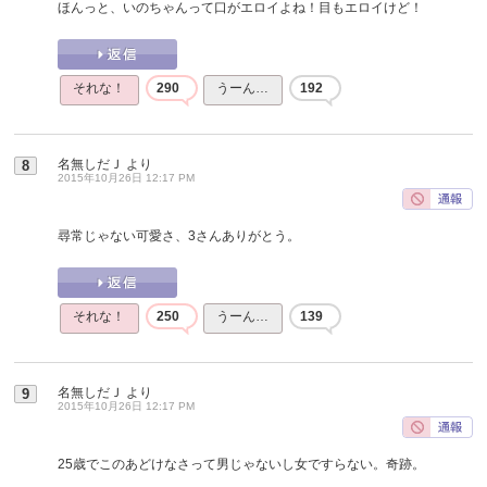
ほんっと、いのちゃんって口がエロイよね！目もエロイけど！
それな！
290
うーん…
192
名無しだＪ
より
8
2015年10月26日 12:17 PM
尋常じゃない可愛さ、3さんありがとう。
それな！
250
うーん…
139
名無しだＪ
より
9
2015年10月26日 12:17 PM
25歳でこのあどけなさって男じゃないし女ですらない。奇跡。