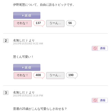
伊野尾慧について、自由に語るトピックです。
それな！
137
うーん…
56
名無しだＪ
より
2
2015年10月19日 9:22 AM
慧くん可愛い！
それな！
408
うーん…
190
名無しだＪ
より
3
2015年10月22日 3:16 PM
普通の25歳がこんな可愛らしさ出せる？