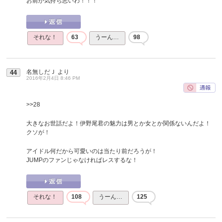
お前が気持ち悪いわ！！！
それな！
63
うーん…
98
名無しだＪ
より
44
2016年2月4日 8:46 PM
>>28
大きなお世話だよ！伊野尾君の魅力は男とか女とか関係ないんだよ！
クソが！
アイドル何だから可愛いのは当たり前だろうが！
JUMPのファンじゃなければレスするな！
それな！
108
うーん…
125