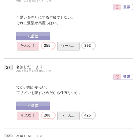
2016年1月10日 1:10 PM
可愛いを売りにする年齢でもない。
それに髪型が馬鹿っぽい。
それな！
255
うーん…
392
名無しだＪ
より
27
2016年1月12日 8:32 AM
でかい頭がキモい。
ブサメンを隠すためだから仕方ないか。
それな！
208
うーん…
426
名無しだＪ
より