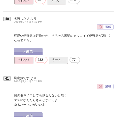
それな！
48
うーん…
274
名無しだＪ
より
40
2016年2月4日 4:47 PM
可愛い伊野尾は好物だが、そろそろ黒髪のカッコイイ伊野尾が恋しく
なってきた。
それな！
232
うーん…
77
風磨担です
より
41
2016年2月4日 6:24 PM
髪の毛キノコとても似合わないと思う
ゲスのなんたらさんとかぶるよ
ゆるパーマのがいいよ