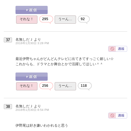
それな！
295
うーん…
92
名無しだＪ
より
37
2016年1月30日 3:28 PM
最近伊野ちゃんがどんどんテレビに出てきてすっごく嬉しい☆
これからも、ドラマとか舞台とかで活躍してほしい＾＾
それな！
256
うーん…
118
名無しだＪ
より
38
2016年1月30日 8:54 PM
伊野尾は好き嫌いわかれると思う