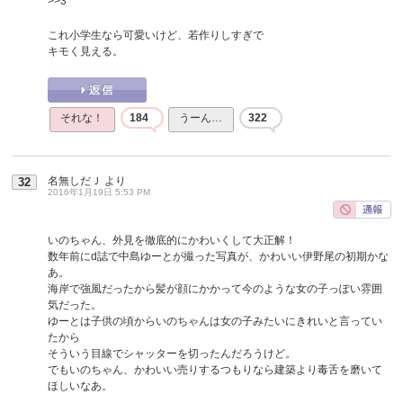
>>3
これ小学生なら可愛いけど、若作りしすぎで
キモく見える。
それな！
184
うーん…
322
名無しだＪ
より
32
2016年1月19日 5:53 PM
いのちゃん、外見を徹底的にかわいくして大正解！
数年前にd誌で中島ゆーとが撮った写真が、かわいい伊野尾の初期かな
あ。
海岸で強風だったから髪が顔にかかって今のような女の子っぽい雰囲
気だった。
ゆーとは子供の頃からいのちゃんは女の子みたいにきれいと言ってい
たから
そういう目線でシャッターを切ったんだろうけど。
でもいのちゃん、かわいい売りするつもりなら建築より毒舌を磨いて
ほしいなあ。