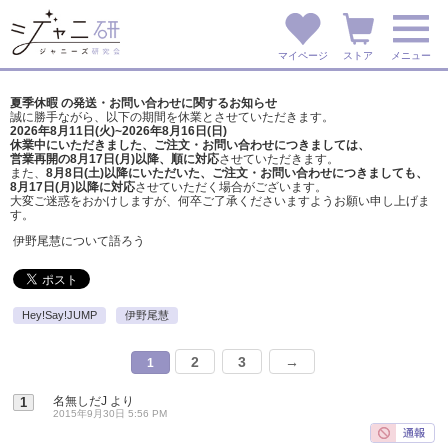
マイページ
ストア
メニュー
夏季休暇 の発送・お問い合わせに関するお知らせ
誠に勝手ながら、以下の期間を休業とさせていただきます。
2026年8月11日(火)~2026年8月16日(日)
休業中にいただきました、ご注文・お問い合わせにつきましては、
営業再開の8月17日(月)以降、順に対応
させていただきます。
また、
8月8日(土)以降にいただいた、ご注文・
お問い合わせにつきましても、
8月17日(月)以降に対応
させていただく場合がございます。
大変ご迷惑をおかけしますが、
何卒ご了承くださいますようお願い申し上げま
す。
伊野尾慧について語ろう
Hey!Say!JUMP
伊野尾慧
2
3
→
1
名無しだJ
より
1
2015年9月30日 5:56 PM