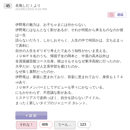
名無しだＪ
より
45
2016年2月5日 9:42 PM
伊野尾の魅力は、お子ちゃまには分からない。
伊野尾にはなんとなく影があるが、それが何処から来るものなのか彼
は一生
語らないだろう。しかしおそらく、人生の中で何回かは、立ち止まっ
て真剣に
自分の人生をギリギリ考えたであろう知性がかいま見える。
ＪＵＭＰ９名のうち、帰国子女の岡本と、中退の高木以外は
全員堀越芸能コース出身。彼はそもそもなぜ東洋高校に行ったのか。
大卒だが、なぜ人文系学部を避けたのか。
なぜ長く寡黙だったのか。
伊野尾は、家庭に恵まれており、容姿に恵まれており、身長も１７４
㎝あり、
ＪＵＭＰメンバーとしてデビューも早々にかなっている。
にもかかわらず、不思議な影がある。
ミステリアスで皮肉っぽく、自分を語らないアイドル。
まったく新しいタイプのジャニーズ タレント。
それな！
408
うーん…
123