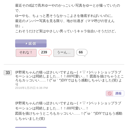
最近そのd誌で髙木ゆーやのかっこいい写真をゆーとが撮っていたの
で、
ゆーやも、ちょっと悪そうなかっこよさを徹底すればいいのに。
最近のメンバー写真を見る限り、地が出過ぎ（ママ呼びの甘えん
坊）。
こわそうだけど実はやさしい男っていうキャラ似合いそうだけど。
それな！
239
うーん…
66
伊野尾ちゃんの猫っぽさいいですよね～( 〃▽〃)ペットショップラブ
33
モーションは悶絶しました…！！//////可愛い…！ 図面を描けちゃうとこ
ろもカッコいい……！(*´ω｀*)DIYではもう感動しちゃいました(笑)
よ
り
2016年1月25日 6:36 PM
伊野尾ちゃんの猫っぽさいいですよね～( 〃▽〃)ペットショップラブ
モーションは悶絶しました…！！//////可愛い…！
図面を描けちゃうところもカッコいい……！(*´ω｀*)DIYではもう感動
しちゃいました(笑)