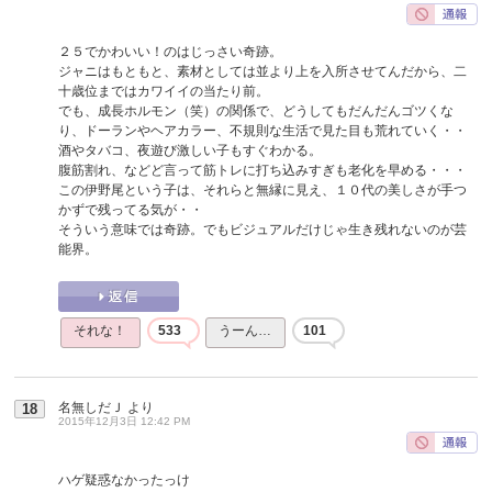
２５でかわいい！のはじっさい奇跡。
ジャニはもともと、素材としては並より上を入所させてんだから、二
十歳位まではカワイイの当たり前。
でも、成長ホルモン（笑）の関係で、どうしてもだんだんゴツくな
り、ドーランやヘアカラー、不規則な生活で見た目も荒れていく・・
酒やタバコ、夜遊び激しい子もすぐわかる。
腹筋割れ、などど言って筋トレに打ち込みすぎも老化を早める・・・
この伊野尾という子は、それらと無縁に見え、１０代の美しさが手つ
かずで残ってる気が・・
そういう意味では奇跡。でもビジュアルだけじゃ生き残れないのが芸
能界。
それな！
533
うーん…
101
名無しだＪ
より
18
2015年12月3日 12:42 PM
ハゲ疑惑なかったっけ