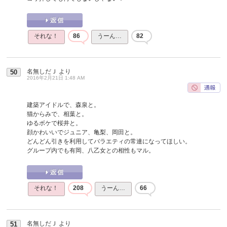
それな！
86
うーん…
82
名無しだＪ
より
50
2016年2月21日 1:48 AM
建築アイドルで、森泉と。
猫からみで、相葉と。
ゆるボケで桜井と。
顔かわいいでジュニア、亀梨、岡田と。
どんどん引きを利用してバラエティの常連になってほしい。
グループ内でも有岡、八乙女との相性もマル。
それな！
208
うーん…
66
名無しだＪ
より
51