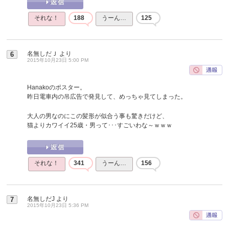
それな！
188
うーん…
125
名無しだＪ
より
6
2015年10月23日 5:00 PM
Hanakoのポスター。
昨日電車内の吊広告で発見して、めっちゃ見てしまった。
大人の男なのにこの髪形が似合う事も驚きだけど、
猫よりカワイイ25歳・男って･･･すごいわな～ｗｗｗ
それな！
341
うーん…
156
名無しだJ
より
7
2015年10月23日 5:36 PM