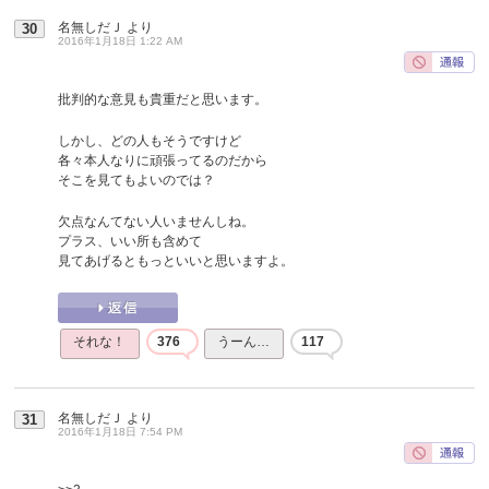
名無しだＪ
より
30
2016年1月18日 1:22 AM
批判的な意見も貴重だと思います。
しかし、どの人もそうですけど
各々本人なりに頑張ってるのだから
そこを見てもよいのでは？
欠点なんてない人いませんしね。
プラス、いい所も含めて
見てあげるともっといいと思いますよ。
それな！
376
うーん…
117
名無しだＪ
より
31
2016年1月18日 7:54 PM