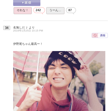
それな！
242
うーん…
87
名無しだＪ
より
34
2016年1月25日 10:15 PM
伊野尾ちゃん最高ー！