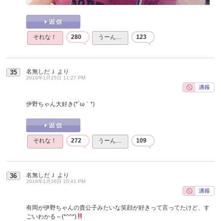
それな！
280
うーん…
123
名無しだＪ
より
35
2016年1月25日 11:27 PM
伊野ちゃん大好き(*´ω｀*)
それな！
272
うーん…
109
名無しだＪ
より
36
2016年1月26日 10:41 PM
有岡が伊野ちゃんの貴公子みたいな笑顔が好きって言ってたけど、す
ごいわかる～(*^^*)