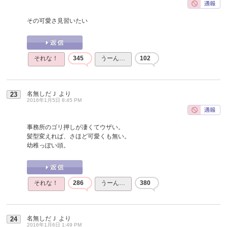
その可愛さ見習いたい
それな！
345
うーん…
102
名無しだＪ
より
23
2016年1月5日 8:45 PM
事務所のゴリ押しが凄くてウザい。
髪型変えれば、さほど可愛くも無い。
幼稚っぽい頭。
それな！
286
うーん…
380
名無しだＪ
より
24
2016年1月6日 1:49 PM