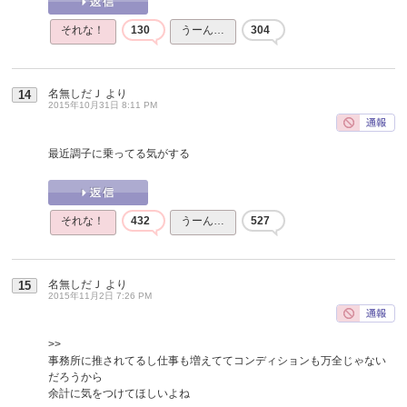
それな！
130
うーん…
304
名無しだＪ
より
14
2015年10月31日 8:11 PM
最近調子に乗ってる気がする
それな！
432
うーん…
527
名無しだＪ
より
15
2015年11月2日 7:26 PM
>>
事務所に推されてるし仕事も増えててコンディションも万全じゃない
だろうから
余計に気をつけてほしいよね