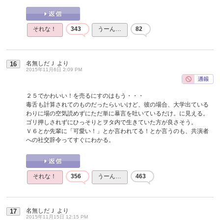
それな！
343
うーん…
82
名無しだＪ
より
16
2015年11月6日 2:09 PM
２５でかわいい！を売るにすのはもう・・・
毒舌も計算されてのものだったらいいけど、彼の場合、大学出ている
わりに場の空気読めずにただ単に暴言を吐いているだけ。に見える。
ゴリ押しされずにひっそりとヲタ内で生きていた方が良さそう。
Ｖ６とか先輩に「可愛い！」とか言われてる！とか言うのも、共演者
への社交辞令ってすぐにわかる。
それな！
356
うーん…
463
名無しだＪ
より
17
2015年11月15日 12:15 PM