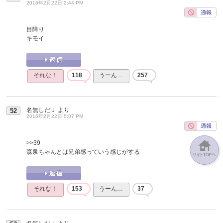
2016年2月22日 2:44 PM
目障り
キモイ
それな！
118
うーん…
257
名無しだＪ
より
52
2016年2月22日 5:07 PM
>>39
森泉ちゃんとは兄弟感っていう感じがする
それな！
153
うーん…
37