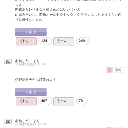
しょ
問題ありレベルなら植え込めばいいじゃん
山田みたいに、前歯オールセラミック・クラウンにしちゃうくらいの
プロ根性ないとね
それな！
124
うーん…
249
名無しだＪ
より
21
2016年1月2日 1:41 AM
伊野尾君今年も頑張れよ！
それな！
407
うーん…
79
名無しだＪ
より
22
2016年1月3日 1:12 PM