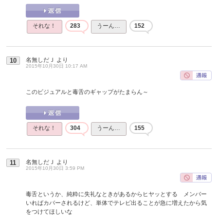
それな！
283
うーん…
152
名無しだＪ
より
10
2015年10月30日 10:17 AM
このビジュアルと毒舌のギャップがたまらん～
それな！
304
うーん…
155
名無しだＪ
より
11
2015年10月30日 3:59 PM
毒舌というか、純粋に失礼なときがあるからヒヤッとする メンバー
いればカバーされるけど、単体でテレビ出ることが急に増えたから気
をつけてほしいな