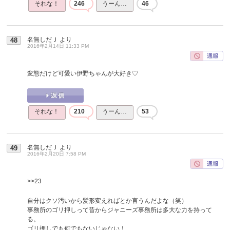
それな！
246
うーん…
46
名無しだＪ
より
48
2016年2月14日 11:33 PM
変態だけど可愛い伊野ちゃんが大好き♡
それな！
210
うーん…
53
名無しだＪ
より
49
2016年2月20日 7:58 PM
>>23
自分はクソ汚いから髪形変えればとか言うんだよな（笑）
事務所のゴリ押しって昔からジャニーズ事務所は多大な力を持って
る。
ゴリ押しでも何でもないじゃない！