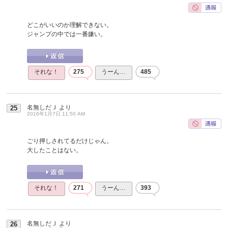
どこがいいのか理解できない。
ジャンプの中では一番嫌い。
それな！
275
うーん…
485
名無しだＪ
より
25
2016年1月7日 11:50 AM
ごり押しされてるだけじゃん。
大したことはない。
それな！
271
うーん…
393
名無しだＪ
より
26