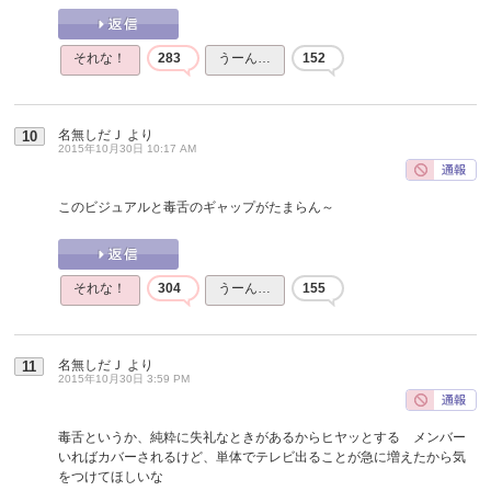
それな！
283
うーん…
152
名無しだＪ
より
10
2015年10月30日 10:17 AM
このビジュアルと毒舌のギャップがたまらん～
それな！
304
うーん…
155
名無しだＪ
より
11
2015年10月30日 3:59 PM
毒舌というか、純粋に失礼なときがあるからヒヤッとする メンバー
いればカバーされるけど、単体でテレビ出ることが急に増えたから気
をつけてほしいな