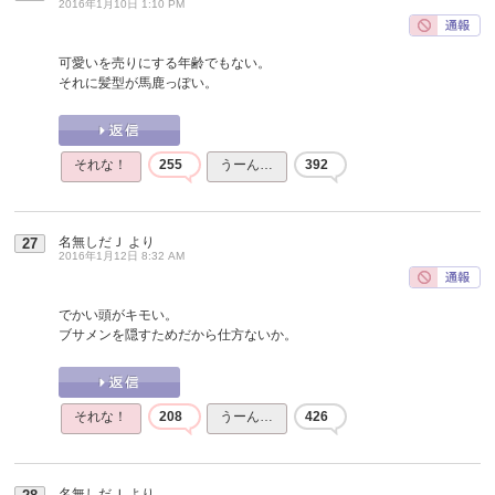
2016年1月10日 1:10 PM
可愛いを売りにする年齢でもない。
それに髪型が馬鹿っぽい。
それな！
255
うーん…
392
名無しだＪ
より
27
2016年1月12日 8:32 AM
でかい頭がキモい。
ブサメンを隠すためだから仕方ないか。
それな！
208
うーん…
426
名無しだＪ
より