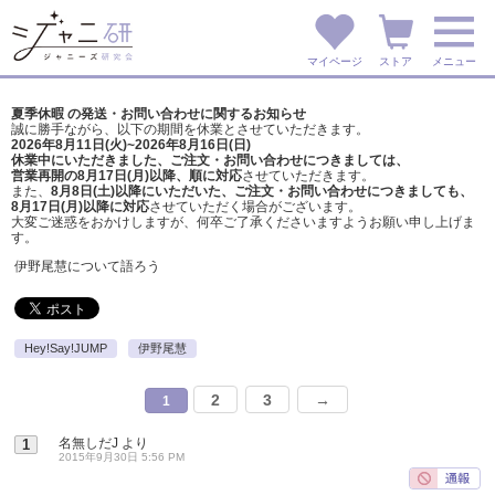
マイページ
ストア
メニュー
夏季休暇 の発送・お問い合わせに関するお知らせ
誠に勝手ながら、以下の期間を休業とさせていただきます。
2026年8月11日(火)~2026年8月16日(日)
休業中にいただきました、ご注文・お問い合わせにつきましては、
営業再開の8月17日(月)以降、順に対応
させていただきます。
また、
8月8日(土)以降にいただいた、ご注文・
お問い合わせにつきましても、
8月17日(月)以降に対応
させていただく場合がございます。
大変ご迷惑をおかけしますが、
何卒ご了承くださいますようお願い申し上げま
す。
伊野尾慧について語ろう
Hey!Say!JUMP
伊野尾慧
2
3
→
1
名無しだJ
より
1
2015年9月30日 5:56 PM