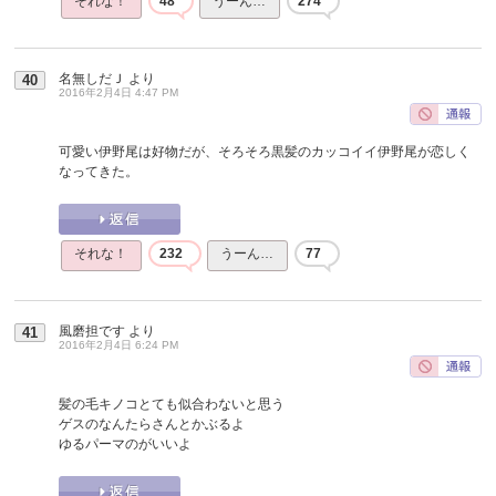
それな！
48
うーん…
274
名無しだＪ
より
40
2016年2月4日 4:47 PM
可愛い伊野尾は好物だが、そろそろ黒髪のカッコイイ伊野尾が恋しく
なってきた。
それな！
232
うーん…
77
風磨担です
より
41
2016年2月4日 6:24 PM
髪の毛キノコとても似合わないと思う
ゲスのなんたらさんとかぶるよ
ゆるパーマのがいいよ