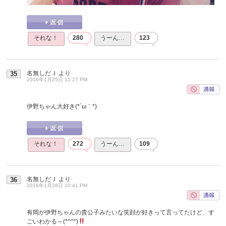
それな！
280
うーん…
123
名無しだＪ
より
35
2016年1月25日 11:27 PM
伊野ちゃん大好き(*´ω｀*)
それな！
272
うーん…
109
名無しだＪ
より
36
2016年1月26日 10:41 PM
有岡が伊野ちゃんの貴公子みたいな笑顔が好きって言ってたけど、す
ごいわかる～(*^^*)