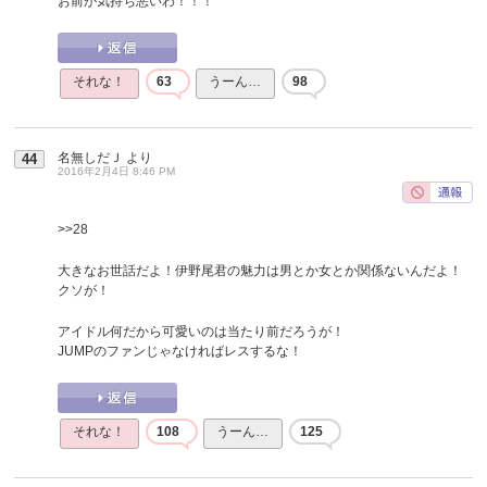
お前が気持ち悪いわ！！！
それな！
63
うーん…
98
名無しだＪ
より
44
2016年2月4日 8:46 PM
>>28
大きなお世話だよ！伊野尾君の魅力は男とか女とか関係ないんだよ！
クソが！
アイドル何だから可愛いのは当たり前だろうが！
JUMPのファンじゃなければレスするな！
それな！
108
うーん…
125