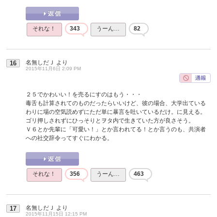
それな！
343
うーん…
82
名無しだＪ
より
16
2015年11月6日 2:09 PM
２５でかわいい！を売るにすのはもう・・・
毒舌も計算されてのものだったらいいけど、彼の場合、大学出ている
わりに場の空気読めずにただ単に暴言を吐いているだけ。に見える。
ゴリ押しされずにひっそりとヲタ内で生きていた方が良さそう。
Ｖ６とか先輩に「可愛い！」とか言われてる！とか言うのも、共演者
への社交辞令ってすぐにわかる。
それな！
356
うーん…
463
名無しだＪ
より
17
2015年11月15日 12:15 PM