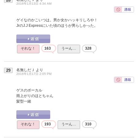
28
2016年1月13日 4:34 AM
ゲイなのかこいつは。男か女かハッキリしろや！
JrのJ.J Expressにいた頃のほうが男らしかった。
それな！
163
うーん…
328
名無しだＪ
より
29
2016年1月17日 2:05 PM
ゲスのボーカル
雨上がりのほとちゃん
髪型一緒
それな！
193
うーん…
310