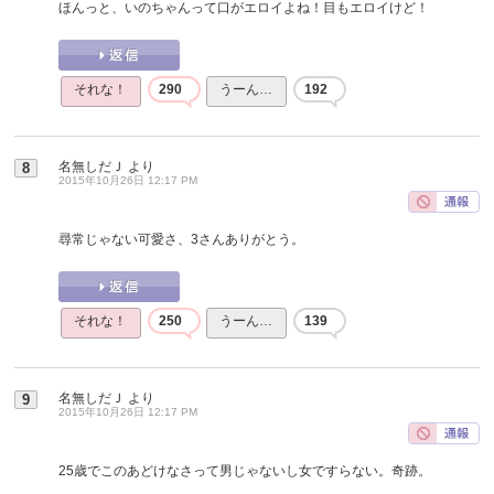
ほんっと、いのちゃんって口がエロイよね！目もエロイけど！
それな！
290
うーん…
192
名無しだＪ
より
8
2015年10月26日 12:17 PM
尋常じゃない可愛さ、3さんありがとう。
それな！
250
うーん…
139
名無しだＪ
より
9
2015年10月26日 12:17 PM
25歳でこのあどけなさって男じゃないし女ですらない。奇跡。