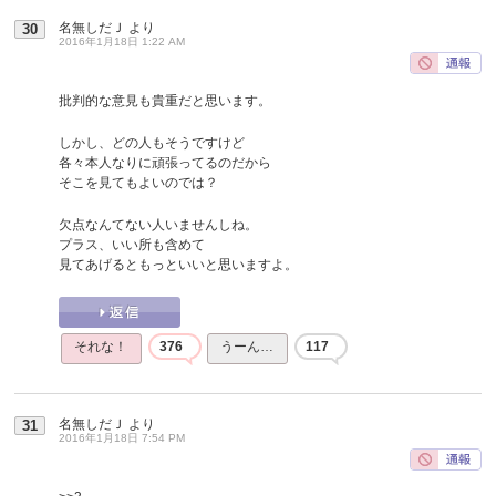
名無しだＪ
より
30
2016年1月18日 1:22 AM
批判的な意見も貴重だと思います。
しかし、どの人もそうですけど
各々本人なりに頑張ってるのだから
そこを見てもよいのでは？
欠点なんてない人いませんしね。
プラス、いい所も含めて
見てあげるともっといいと思いますよ。
それな！
376
うーん…
117
名無しだＪ
より
31
2016年1月18日 7:54 PM