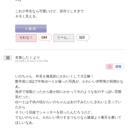
>>3
これ小学生なら可愛いけど、若作りしすぎで
キモく見える。
それな！
184
うーん…
322
名無しだＪ
より
32
2016年1月19日 5:53 PM
いのちゃん、外見を徹底的にかわいくして大正解！
数年前にd誌で中島ゆーとが撮った写真が、かわいい伊野尾の初期かな
あ。
海岸で強風だったから髪が顔にかかって今のような女の子っぽい雰囲
気だった。
ゆーとは子供の頃からいのちゃんは女の子みたいにきれいと言ってい
たから
そういう目線でシャッターを切ったんだろうけど。
でもいのちゃん、かわいい売りするつもりなら建築より毒舌を磨いて
ほしいなあ。