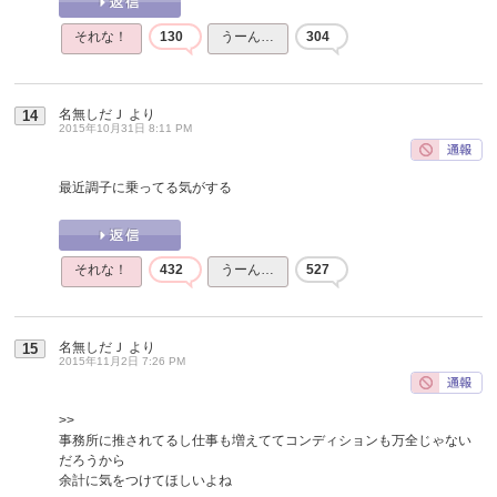
それな！
130
うーん…
304
名無しだＪ
より
14
2015年10月31日 8:11 PM
最近調子に乗ってる気がする
それな！
432
うーん…
527
名無しだＪ
より
15
2015年11月2日 7:26 PM
>>
事務所に推されてるし仕事も増えててコンディションも万全じゃない
だろうから
余計に気をつけてほしいよね