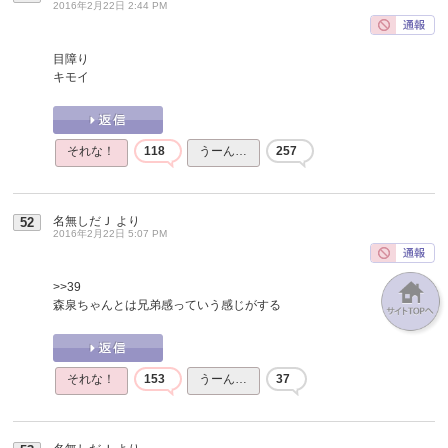
2016年2月22日 2:44 PM
目障り
キモイ
それな！
118
うーん…
257
名無しだＪ
より
52
2016年2月22日 5:07 PM
>>39
森泉ちゃんとは兄弟感っていう感じがする
それな！
153
うーん…
37