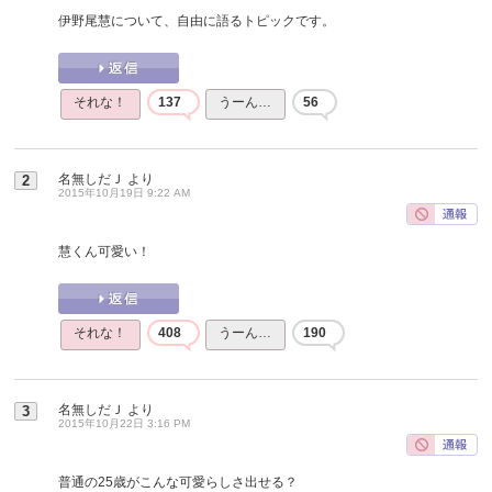
伊野尾慧について、自由に語るトピックです。
それな！
137
うーん…
56
名無しだＪ
より
2
2015年10月19日 9:22 AM
慧くん可愛い！
それな！
408
うーん…
190
名無しだＪ
より
3
2015年10月22日 3:16 PM
普通の25歳がこんな可愛らしさ出せる？