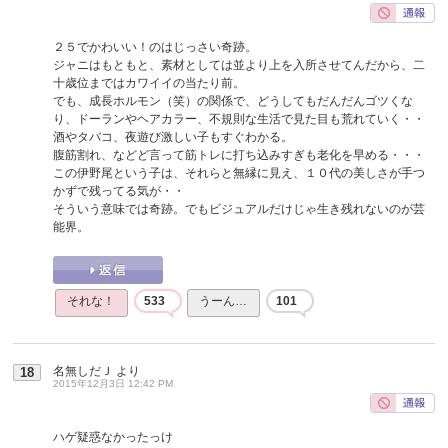
２５でかわいい！のはじっさい奇跡。
ジャニはもともと、素材としては並より上を入所させてんだから、二
十歳位まではカワイイの当たり前。
でも、成長ホルモン（笑）の関係で、どうしてもだんだんゴツくな
り、ドーランやヘアカラー、不規則な生活で見た目も荒れていく・・
酒やタバコ、夜遊び激しい子もすぐわかる。
腹筋割れ、などど言って筋トレに打ち込みすぎも老化を早める・・・
この伊野尾という子は、それらと無縁に見え、１０代の美しさが手つ
かずで残ってる気が・・
そういう意味では奇跡。でもビジュアルだけじゃ生き残れないのが芸
能界。
それな！
533
うーん…
101
名無しだＪ
より
18
2015年12月3日 12:42 PM
ハゲ疑惑なかったっけ