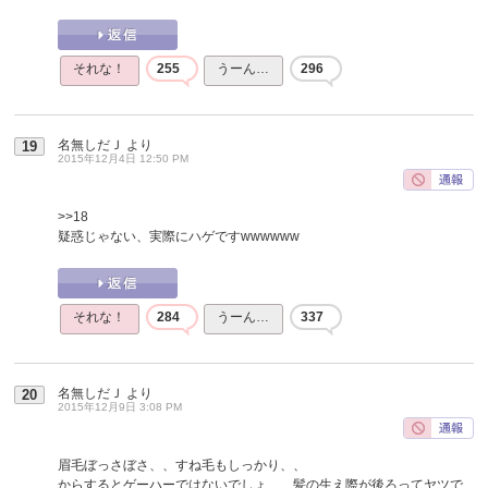
それな！
255
うーん…
296
名無しだＪ
より
19
2015年12月4日 12:50 PM
>>18
疑惑じゃない、実際にハゲですwwwwww
それな！
284
うーん…
337
名無しだＪ
より
20
2015年12月9日 3:08 PM
眉毛ぼっさぼさ、、すね毛もしっかり、、
からするとゲーハーではないでしょ、、髪の生え際が後ろってヤツで