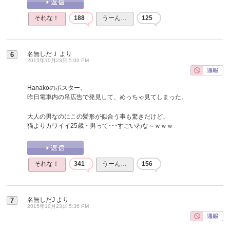
それな！
188
うーん…
125
名無しだＪ
より
6
2015年10月23日 5:00 PM
Hanakoのポスター。
昨日電車内の吊広告で発見して、めっちゃ見てしまった。
大人の男なのにこの髪形が似合う事も驚きだけど、
猫よりカワイイ25歳・男って･･･すごいわな～ｗｗｗ
それな！
341
うーん…
156
名無しだJ
より
7
2015年10月23日 5:36 PM