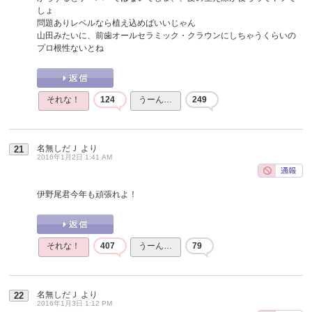
しょ
問題ありレベルなら植え込めばいいじゃん
山田みたいに、前歯オールセラミック・クラウンにしちゃうくらいの
プロ根性ないとね
それな！
124
うーん…
249
名無しだＪ
より
21
2016年1月2日 1:41 AM
伊野尾君今年も頑張れよ！
それな！
407
うーん…
79
名無しだＪ
より
22
2016年1月3日 1:12 PM