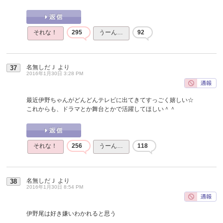
それな！
295
うーん…
92
名無しだＪ
より
37
2016年1月30日 3:28 PM
最近伊野ちゃんがどんどんテレビに出てきてすっごく嬉しい☆
これからも、ドラマとか舞台とかで活躍してほしい＾＾
それな！
256
うーん…
118
名無しだＪ
より
38
2016年1月30日 8:54 PM
伊野尾は好き嫌いわかれると思う