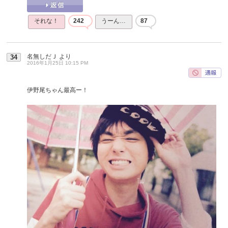
それな！
242
うーん…
87
名無しだＪ
より
34
2016年1月25日 10:15 PM
伊野尾ちゃん最高ー！