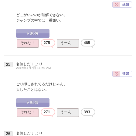
どこがいいのか理解できない。
ジャンプの中では一番嫌い。
それな！
275
うーん…
485
名無しだＪ
より
25
2016年1月7日 11:50 AM
ごり押しされてるだけじゃん。
大したことはない。
それな！
271
うーん…
393
名無しだＪ
より
26