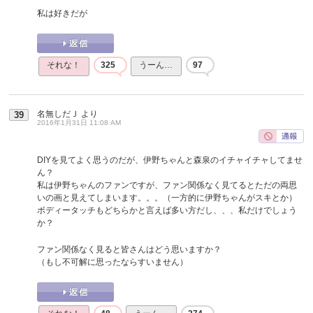
私は好きだが
それな！
325
うーん…
97
名無しだＪ
より
39
2016年1月31日 11:08 AM
DIYを見てよく思うのだが、伊野ちゃんと森泉のイチャイチャしてませ
ん？
私は伊野ちゃんのファンですが、ファン関係なく見てるとただの両思
いの画と見えてしまいます。。。（一方的に伊野ちゃんがスキとか）
ボディータッチもどちらかと言えば多い方だし、、、私だけでしょう
か？
ファン関係なく見ると皆さんはどう思いますか？
（もし不可解に思ったならすいません）