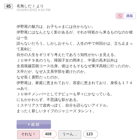
名無しだＪ
より
45
2016年2月5日 9:42 PM
伊野尾の魅力は、お子ちゃまには分からない。
伊野尾にはなんとなく影があるが、それが何処から来るものなのか彼
は一生
語らないだろう。しかしおそらく、人生の中で何回かは、立ち止まっ
て真剣に
自分の人生をギリギリ考えたであろう知性がかいま見える。
ＪＵＭＰ９名のうち、帰国子女の岡本と、中退の高木以外は
全員堀越芸能コース出身。彼はそもそもなぜ東洋高校に行ったのか。
大卒だが、なぜ人文系学部を避けたのか。
なぜ長く寡黙だったのか。
伊野尾は、家庭に恵まれており、容姿に恵まれており、身長も１７４
㎝あり、
ＪＵＭＰメンバーとしてデビューも早々にかなっている。
にもかかわらず、不思議な影がある。
ミステリアスで皮肉っぽく、自分を語らないアイドル。
まったく新しいタイプのジャニーズ タレント。
それな！
408
うーん…
123