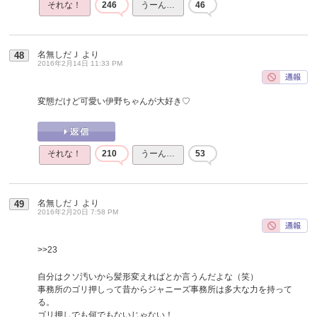
それな！
246
うーん…
46
名無しだＪ
より
48
2016年2月14日 11:33 PM
変態だけど可愛い伊野ちゃんが大好き♡
それな！
210
うーん…
53
名無しだＪ
より
49
2016年2月20日 7:58 PM
>>23
自分はクソ汚いから髪形変えればとか言うんだよな（笑）
事務所のゴリ押しって昔からジャニーズ事務所は多大な力を持って
る。
ゴリ押しでも何でもないじゃない！