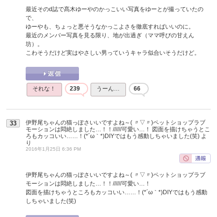
最近そのd誌で髙木ゆーやのかっこいい写真をゆーとが撮っていたの
で、
ゆーやも、ちょっと悪そうなかっこよさを徹底すればいいのに。
最近のメンバー写真を見る限り、地が出過ぎ（ママ呼びの甘えん
坊）。
こわそうだけど実はやさしい男っていうキャラ似合いそうだけど。
それな！
239
うーん…
66
伊野尾ちゃんの猫っぽさいいですよね～( 〃▽〃)ペットショップラブ
33
モーションは悶絶しました…！！//////可愛い…！ 図面を描けちゃうとこ
ろもカッコいい……！(*´ω｀*)DIYではもう感動しちゃいました(笑)
よ
り
2016年1月25日 6:36 PM
伊野尾ちゃんの猫っぽさいいですよね～( 〃▽〃)ペットショップラブ
モーションは悶絶しました…！！//////可愛い…！
図面を描けちゃうところもカッコいい……！(*´ω｀*)DIYではもう感動
しちゃいました(笑)