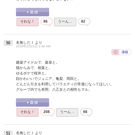
それな！
86
うーん…
82
名無しだＪ
より
50
2016年2月21日 1:48 AM
建築アイドルで、森泉と。
猫からみで、相葉と。
ゆるボケで桜井と。
顔かわいいでジュニア、亀梨、岡田と。
どんどん引きを利用してバラエティの常連になってほしい。
グループ内でも有岡、八乙女との相性もマル。
それな！
208
うーん…
66
名無しだＪ
より
51