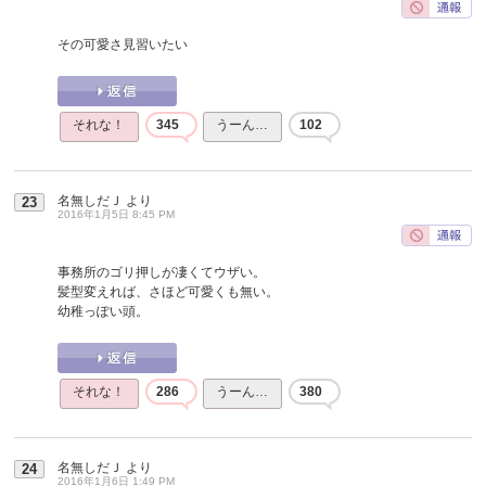
その可愛さ見習いたい
それな！
345
うーん…
102
名無しだＪ
より
23
2016年1月5日 8:45 PM
事務所のゴリ押しが凄くてウザい。
髪型変えれば、さほど可愛くも無い。
幼稚っぽい頭。
それな！
286
うーん…
380
名無しだＪ
より
24
2016年1月6日 1:49 PM