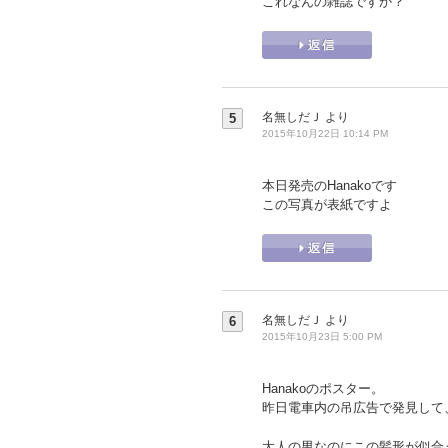
これなんの雑誌ですか？
名無しだＪ
より
5
2015年10月22日 10:14 PM
本日発売のHanakoです
この写真が表紙ですよ
名無しだＪ
より
6
2015年10月23日 5:00 PM
Hanakoのポスター。
昨日電車内の吊広告で発見して
大人の男なのにこの髪形が似合