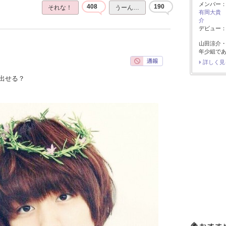
メンバー
408
190
それな！
うーん…
有岡大貴
介
デビュー：2
山田涼介
年少組で
詳しく見
出せる？