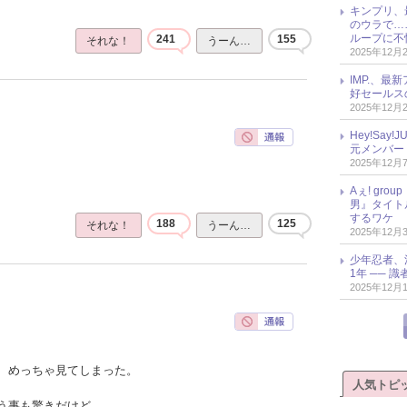
キンプリ、
のウラで…
ループに不
241
155
それな！
うーん…
2025年12月
IMP.、最
好セールス
2025年12月
Hey!Sa
元メンバー
2025年12月
Aぇ! gr
男』タイト
するワケ
188
125
それな！
うーん…
2025年12月
少年忍者、
1年 ── 
2025年12月
、めっちゃ見てしまった。
人気トピ
う事も驚きだけど、