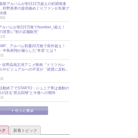
最新アルバムが初日22万超えの好調発進
…狩野英孝の提供曲めぐりファンが先輩グ
快感
28日
新アルバムが初日5万枚でNumber_i超え！
の背景に“初の店舗販売”
21日
y!JUMP、アルバム初週20万枚で前作超え！
・中島裕翔が漏らした“本音”とは？
7日
oup・佐野晶哉主演アニメ映画『トリツカレ
ルやビジュアルへの不安が「絶賛に反転」
3日
活動終了でSTARTO・ジュニア界は激動の
識者が語る“原点回帰”と今後への期待
1日
ック
新着トピック