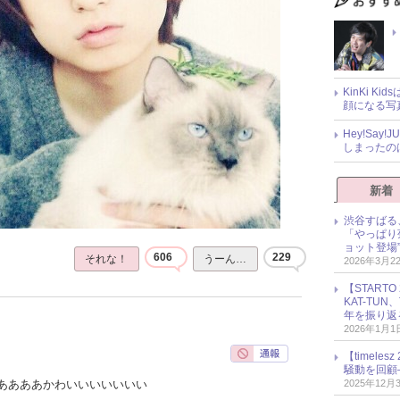
KinKi K
顔になる写
Hey!Sa
しまったの
新着
渋谷すばる
「やっぱり
ョット登場
606
229
それな！
うーん…
2026年3月2
【START
KAT-TU
年を振り返
2026年1月1
【timel
騒動を回顧
2025年12月
ああああかわいいいいいいい