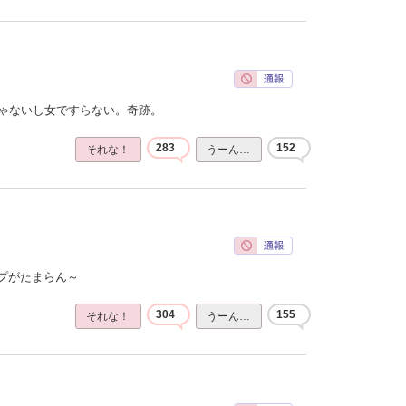
じゃないし女ですらない。奇跡。
283
152
それな！
うーん…
プがたまらん～
304
155
それな！
うーん…