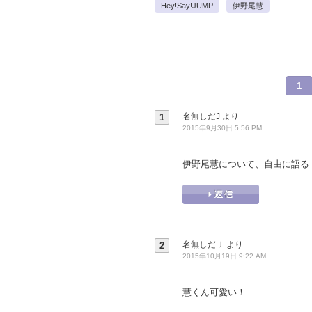
Hey!Say!JUMP
伊野尾慧
1
名無しだJ
より
1
2015年9月30日 5:56 PM
伊野尾慧について、自由に語る
名無しだＪ
より
2
2015年10月19日 9:22 AM
慧くん可愛い！