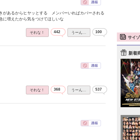
きがあるからヒヤッとする メンバーいればカバーされる
急に増えたから気をつけてほしいな
442
100
それな！
うーん…
サイゾ
新着
368
537
それな！
うーん…