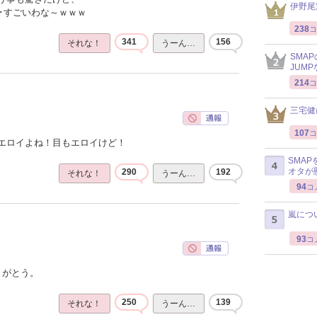
伊野尾
･･すごいわな～ｗｗｗ
238
コ
341
156
それな！
うーん…
SMA
JUM
214
コ
三宅健
107
コ
エロイよね！目もエロイけど！
SMA
オタが
290
192
それな！
うーん…
94
コ
嵐につ
93
コ
りがとう。
250
139
それな！
うーん…