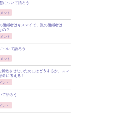
慧について語ろう
メント
Pの後継者はキスマイで、嵐の後継者は
Pなの？
メント
について語ろう
メント
Pを解散させないためにはどうするか、スマ
懸命に考える！
メント
いて語ろう
メント