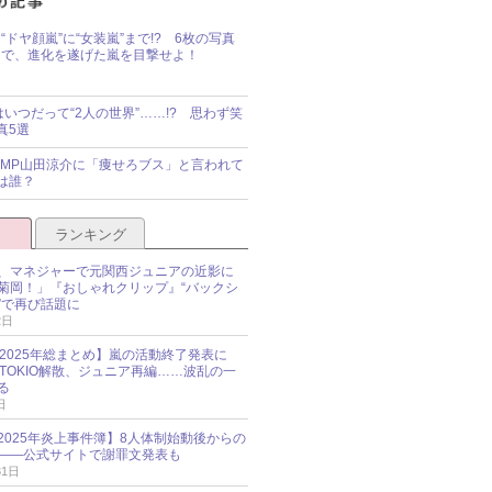
“ドヤ顔嵐”に“女装嵐”まで!? 6枚の写真
で、進化を遂げた嵐を目撃せよ！
idsはいつだって“2人の世界”……!? 思わず笑
真5選
y!JUMP山田涼介に「痩せろブス」と言われて
は誰？
ランキング
、マネジャーで元関西ジュニアの近影に
菊岡！」『おしゃれクリップ』“バックシ
”で再び話題に
2日
O 2025年総まとめ】嵐の活動終了発表に
N、TOKIO解散、ジュニア再編……波乱の一
る
日
esz 2025年炎上事件簿】8人体制始動後からの
――公式サイトで謝罪文発表も
31日