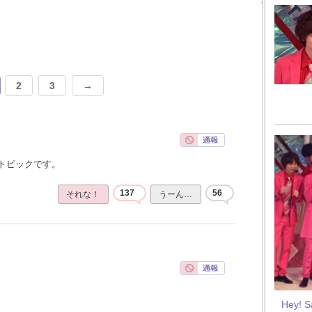
2
3
→
トピックです。
137
56
それな！
うーん…
Hey! 