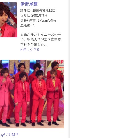
伊野尾慧
誕生日: 1990年6月22日
入所日:2001年9月
身長/ 体重: 173cm/54kg
血液型: A
文系が多いジャニーズの中
で、明治大学理工学部建築
学科を卒業した…
詳しく見る
Say! JUMP