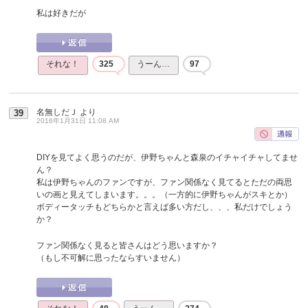
私は好きだが
それな！
325
うーん…
97
名無しだＪ
より
39
2016年1月31日 11:08 AM
DIYを見てよく思うのだが、伊野ちゃんと森泉のイチャイチャしてませ
ん？
私は伊野ちゃんのファンですが、ファン関係なく見てるとただの両思
いの画と見えてしまいます。。。（一方的に伊野ちゃんがスキとか）
ボディータッチもどちらかと言えば多い方だし、、、私だけでしょう
か？
ファン関係なく見ると皆さんはどう思いますか？
（もし不可解に思ったならすいません）