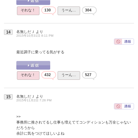
それな！
130
うーん…
304
名無しだＪ
より
14
2015年10月31日 8:11 PM
最近調子に乗ってる気がする
それな！
432
うーん…
527
名無しだＪ
より
15
2015年11月2日 7:26 PM
>>
事務所に推されてるし仕事も増えててコンディションも万全じゃない
だろうから
余計に気をつけてほしいよね