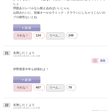
しょ
問題ありレベルなら植え込めばいいじゃん
山田みたいに、前歯オールセラミック・クラウンにしちゃうくらいの
プロ根性ないとね
それな！
124
うーん…
249
名無しだＪ
より
21
2016年1月2日 1:41 AM
伊野尾君今年も頑張れよ！
それな！
407
うーん…
79
名無しだＪ
より
22
2016年1月3日 1:12 PM