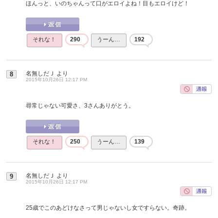
ほんっと、いのちゃんって口がエロイよね！目もエロイけど！
それな！
290
うーん…
192
名無しだＪ
より
8
2015年10月26日 12:17 PM
尋常じゃない可愛さ、3さんありがとう。
それな！
250
うーん…
139
名無しだＪ
より
9
2015年10月26日 12:17 PM
25歳でこのあどけなさって男じゃないし女ですらない。奇跡。