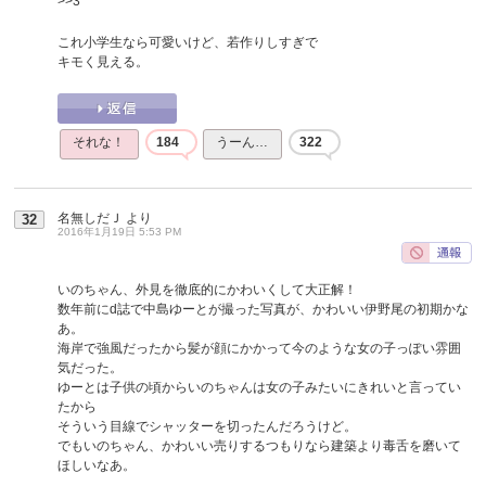
>>3
これ小学生なら可愛いけど、若作りしすぎで
キモく見える。
それな！
184
うーん…
322
名無しだＪ
より
32
2016年1月19日 5:53 PM
いのちゃん、外見を徹底的にかわいくして大正解！
数年前にd誌で中島ゆーとが撮った写真が、かわいい伊野尾の初期かな
あ。
海岸で強風だったから髪が顔にかかって今のような女の子っぽい雰囲
気だった。
ゆーとは子供の頃からいのちゃんは女の子みたいにきれいと言ってい
たから
そういう目線でシャッターを切ったんだろうけど。
でもいのちゃん、かわいい売りするつもりなら建築より毒舌を磨いて
ほしいなあ。