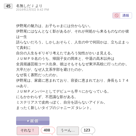
名無しだＪ
より
45
2016年2月5日 9:42 PM
伊野尾の魅力は、お子ちゃまには分からない。
伊野尾にはなんとなく影があるが、それが何処から来るものなのか彼
は一生
語らないだろう。しかしおそらく、人生の中で何回かは、立ち止まっ
て真剣に
自分の人生をギリギリ考えたであろう知性がかいま見える。
ＪＵＭＰ９名のうち、帰国子女の岡本と、中退の高木以外は
全員堀越芸能コース出身。彼はそもそもなぜ東洋高校に行ったのか。
大卒だが、なぜ人文系学部を避けたのか。
なぜ長く寡黙だったのか。
伊野尾は、家庭に恵まれており、容姿に恵まれており、身長も１７４
㎝あり、
ＪＵＭＰメンバーとしてデビューも早々にかなっている。
にもかかわらず、不思議な影がある。
ミステリアスで皮肉っぽく、自分を語らないアイドル。
まったく新しいタイプのジャニーズ タレント。
それな！
408
うーん…
123