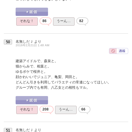
それな！
86
うーん…
82
名無しだＪ
より
50
2016年2月21日 1:48 AM
建築アイドルで、森泉と。
猫からみで、相葉と。
ゆるボケで桜井と。
顔かわいいでジュニア、亀梨、岡田と。
どんどん引きを利用してバラエティの常連になってほしい。
グループ内でも有岡、八乙女との相性もマル。
それな！
208
うーん…
66
名無しだＪ
より
51