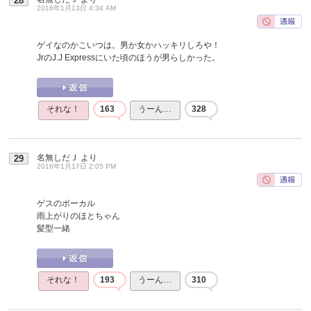
28
2016年1月13日 4:34 AM
ゲイなのかこいつは。男か女かハッキリしろや！
JrのJ.J Expressにいた頃のほうが男らしかった。
それな！
163
うーん…
328
名無しだＪ
より
29
2016年1月17日 2:05 PM
ゲスのボーカル
雨上がりのほとちゃん
髪型一緒
それな！
193
うーん…
310