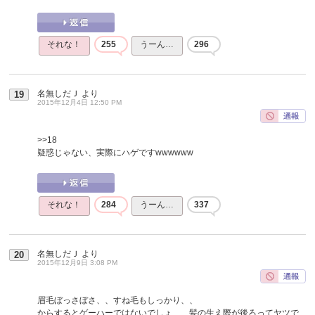
それな！
255
うーん…
296
名無しだＪ
より
19
2015年12月4日 12:50 PM
>>18
疑惑じゃない、実際にハゲですwwwwww
それな！
284
うーん…
337
名無しだＪ
より
20
2015年12月9日 3:08 PM
眉毛ぼっさぼさ、、すね毛もしっかり、、
からするとゲーハーではないでしょ、、髪の生え際が後ろってヤツで