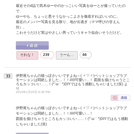
最近そのd誌で髙木ゆーやのかっこいい写真をゆーとが撮っていたの
で、
ゆーやも、ちょっと悪そうなかっこよさを徹底すればいいのに。
最近のメンバー写真を見る限り、地が出過ぎ（ママ呼びの甘えん
坊）。
こわそうだけど実はやさしい男っていうキャラ似合いそうだけど。
それな！
239
うーん…
66
伊野尾ちゃんの猫っぽさいいですよね～( 〃▽〃)ペットショップラブ
33
モーションは悶絶しました…！！//////可愛い…！ 図面を描けちゃうとこ
ろもカッコいい……！(*´ω｀*)DIYではもう感動しちゃいました(笑)
よ
り
2016年1月25日 6:36 PM
伊野尾ちゃんの猫っぽさいいですよね～( 〃▽〃)ペットショップラブ
モーションは悶絶しました…！！//////可愛い…！
図面を描けちゃうところもカッコいい……！(*´ω｀*)DIYではもう感動
しちゃいました(笑)