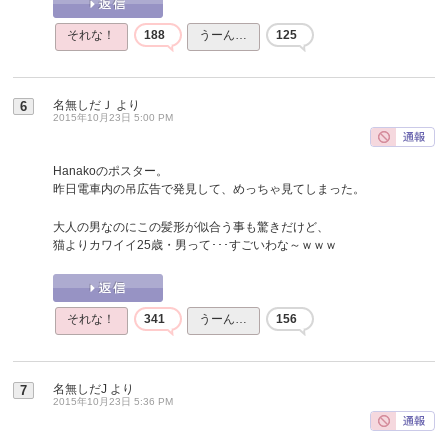
それな！
188
うーん…
125
名無しだＪ
より
6
2015年10月23日 5:00 PM
Hanakoのポスター。
昨日電車内の吊広告で発見して、めっちゃ見てしまった。
大人の男なのにこの髪形が似合う事も驚きだけど、
猫よりカワイイ25歳・男って･･･すごいわな～ｗｗｗ
それな！
341
うーん…
156
名無しだJ
より
7
2015年10月23日 5:36 PM