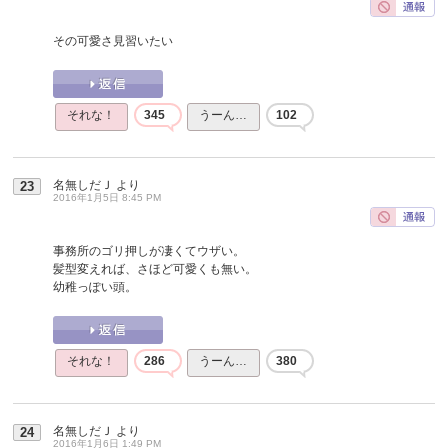
その可愛さ見習いたい
それな！
345
うーん…
102
名無しだＪ
より
23
2016年1月5日 8:45 PM
事務所のゴリ押しが凄くてウザい。
髪型変えれば、さほど可愛くも無い。
幼稚っぽい頭。
それな！
286
うーん…
380
名無しだＪ
より
24
2016年1月6日 1:49 PM