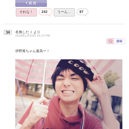
それな！
242
うーん…
87
名無しだＪ
より
34
2016年1月25日 10:15 PM
伊野尾ちゃん最高ー！