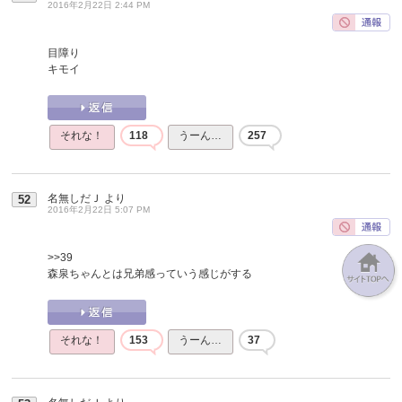
2016年2月22日 2:44 PM
目障り
キモイ
それな！
118
うーん…
257
名無しだＪ
より
52
2016年2月22日 5:07 PM
>>39
森泉ちゃんとは兄弟感っていう感じがする
それな！
153
うーん…
37