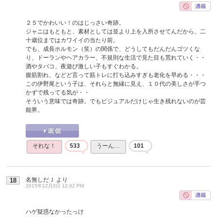
２５でかわいい！のはじっさい奇跡。
ジャニはもともと、素材としては並より上を入所させてんだから、二
十歳位まではカワイイの当たり前。
でも、成長ホルモン（笑）の関係で、どうしてもだんだんゴツくな
り、ドーランやヘアカラー、不規則な生活で見た目も荒れていく・・
酒やタバコ、夜遊び激しい子もすぐわかる。
腹筋割れ、などど言って筋トレに打ち込みすぎも老化を早める・・・
この伊野尾という子は、それらと無縁に見え、１０代の美しさが手つ
かずで残ってる気が・・
そういう意味では奇跡。でもビジュアルだけじゃ生き残れないのが芸
能界。
それな！
533
うーん…
101
名無しだＪ
より
18
2015年12月3日 12:42 PM
ハゲ疑惑なかったっけ