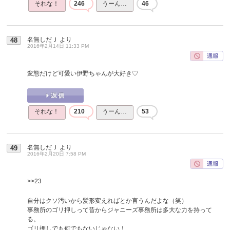
それな！
246
うーん…
46
名無しだＪ
より
48
2016年2月14日 11:33 PM
変態だけど可愛い伊野ちゃんが大好き♡
それな！
210
うーん…
53
名無しだＪ
より
49
2016年2月20日 7:58 PM
>>23
自分はクソ汚いから髪形変えればとか言うんだよな（笑）
事務所のゴリ押しって昔からジャニーズ事務所は多大な力を持って
る。
ゴリ押しでも何でもないじゃない！