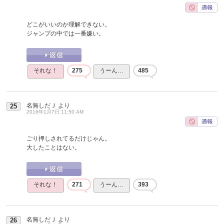
どこがいいのか理解できない。
ジャンプの中では一番嫌い。
それな！
275
うーん…
485
名無しだＪ
より
25
2016年1月7日 11:50 AM
ごり押しされてるだけじゃん。
大したことはない。
それな！
271
うーん…
393
名無しだＪ
より
26