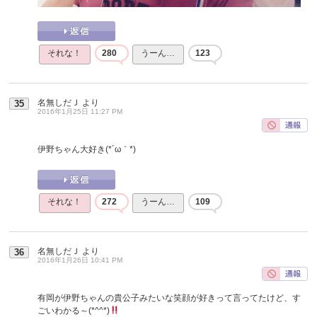
それな！
280
うーん…
123
名無しだＪ
より
35
2016年1月25日 11:27 PM
伊野ちゃん大好き(*´ω｀*)
それな！
272
うーん…
109
名無しだＪ
より
36
2016年1月26日 10:41 PM
有岡が伊野ちゃんの貴公子みたいな笑顔が好きって言ってたけど、す
ごいわかる～(*^^*)