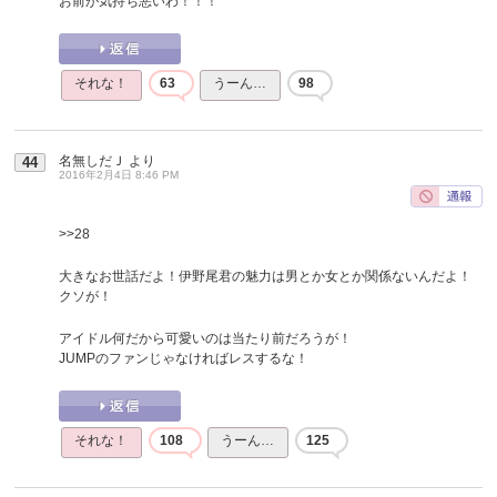
お前が気持ち悪いわ！！！
それな！
63
うーん…
98
名無しだＪ
より
44
2016年2月4日 8:46 PM
>>28
大きなお世話だよ！伊野尾君の魅力は男とか女とか関係ないんだよ！
クソが！
アイドル何だから可愛いのは当たり前だろうが！
JUMPのファンじゃなければレスするな！
それな！
108
うーん…
125