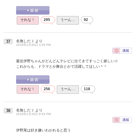
それな！
295
うーん…
92
名無しだＪ
より
37
2016年1月30日 3:28 PM
最近伊野ちゃんがどんどんテレビに出てきてすっごく嬉しい☆
これからも、ドラマとか舞台とかで活躍してほしい＾＾
それな！
256
うーん…
118
名無しだＪ
より
38
2016年1月30日 8:54 PM
伊野尾は好き嫌いわかれると思う