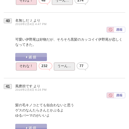
それな！
48
うーん…
274
名無しだＪ
より
40
2016年2月4日 4:47 PM
可愛い伊野尾は好物だが、そろそろ黒髪のカッコイイ伊野尾が恋しく
なってきた。
それな！
232
うーん…
77
風磨担です
より
41
2016年2月4日 6:24 PM
髪の毛キノコとても似合わないと思う
ゲスのなんたらさんとかぶるよ
ゆるパーマのがいいよ