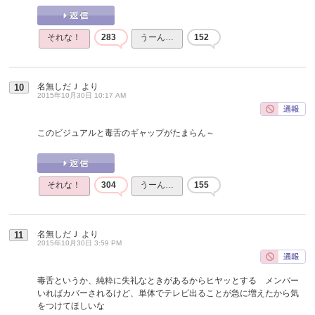
それな！
283
うーん…
152
名無しだＪ
より
10
2015年10月30日 10:17 AM
このビジュアルと毒舌のギャップがたまらん～
それな！
304
うーん…
155
名無しだＪ
より
11
2015年10月30日 3:59 PM
毒舌というか、純粋に失礼なときがあるからヒヤッとする メンバー
いればカバーされるけど、単体でテレビ出ることが急に増えたから気
をつけてほしいな