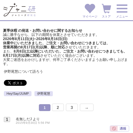
マイページ
ストア
メニュー
夏季休暇 の発送・お問い合わせに関するお知らせ
誠に勝手ながら、以下の期間を休業とさせていただきます。
2026年8月11日(火)~2026年8月16日(日)
休業中にいただきました、ご注文・お問い合わせにつきましては、
営業再開の8月17日(月)以降、順に対応
させていただきます。
また、
8月8日(土)以降にいただいた、ご注文・
お問い合わせにつきましても、
8月17日(月)以降に対応
させていただく場合がございます。
大変ご迷惑をおかけしますが、
何卒ご了承くださいますようお願い申し上げま
す。
伊野尾慧について語ろう
Hey!Say!JUMP
伊野尾慧
2
3
→
1
名無しだJ
より
1
2015年9月30日 5:56 PM