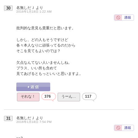
名無しだＪ
より
30
2016年1月18日 1:22 AM
批判的な意見も貴重だと思います。
しかし、どの人もそうですけど
各々本人なりに頑張ってるのだから
そこを見てもよいのでは？
欠点なんてない人いませんしね。
プラス、いい所も含めて
見てあげるともっといいと思いますよ。
それな！
376
うーん…
117
名無しだＪ
より
31
2016年1月18日 7:54 PM