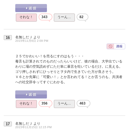
それな！
343
うーん…
82
名無しだＪ
より
16
2015年11月6日 2:09 PM
２５でかわいい！を売るにすのはもう・・・
毒舌も計算されてのものだったらいいけど、彼の場合、大学出ている
わりに場の空気読めずにただ単に暴言を吐いているだけ。に見える。
ゴリ押しされずにひっそりとヲタ内で生きていた方が良さそう。
Ｖ６とか先輩に「可愛い！」とか言われてる！とか言うのも、共演者
への社交辞令ってすぐにわかる。
それな！
356
うーん…
463
名無しだＪ
より
17
2015年11月15日 12:15 PM