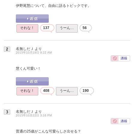
伊野尾慧について、自由に語るトピックです。
それな！
137
うーん…
56
名無しだＪ
より
2
2015年10月19日 9:22 AM
慧くん可愛い！
それな！
408
うーん…
190
名無しだＪ
より
3
2015年10月22日 3:16 PM
普通の25歳がこんな可愛らしさ出せる？