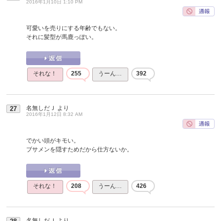
2016年1月10日 1:10 PM
可愛いを売りにする年齢でもない。
それに髪型が馬鹿っぽい。
それな！
255
うーん…
392
名無しだＪ
より
27
2016年1月12日 8:32 AM
でかい頭がキモい。
ブサメンを隠すためだから仕方ないか。
それな！
208
うーん…
426
名無しだＪ
より