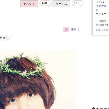
メンバー
408
190
それな！
うーん…
有岡大貴
介
デビュー：2
山田涼介
年少組で
詳しく見
出せる？