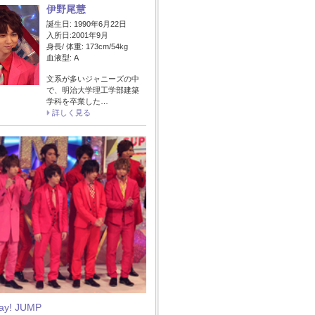
伊野尾慧
誕生日: 1990年6月22日
入所日:2001年9月
身長/ 体重: 173cm/54kg
血液型: A
文系が多いジャニーズの中
で、明治大学理工学部建築
学科を卒業した…
詳しく見る
Say! JUMP