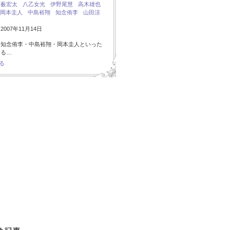
：
薮宏太
八乙女光
伊野尾慧
高木雄也
岡本圭人
中島裕翔
知念侑李
山田涼
007年11月14日
・知念侑李・中島裕翔・岡本圭人といった
ある…
る