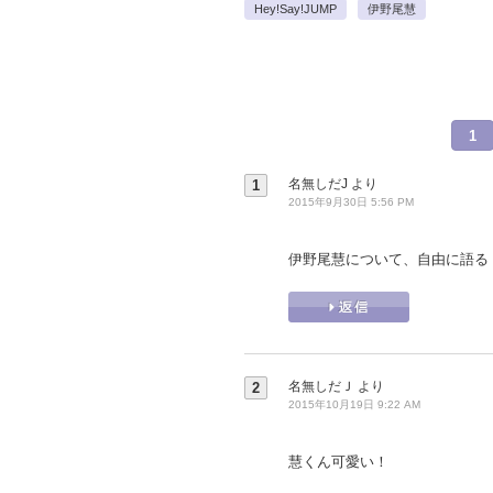
Hey!Say!JUMP
伊野尾慧
1
名無しだJ
より
1
2015年9月30日 5:56 PM
伊野尾慧について、自由に語る
名無しだＪ
より
2
2015年10月19日 9:22 AM
慧くん可愛い！