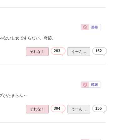
じゃないし女ですらない。奇跡。
283
152
それな！
うーん…
プがたまらん～
304
155
それな！
うーん…