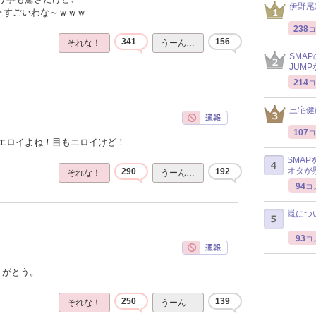
伊野尾
･･すごいわな～ｗｗｗ
238
コ
341
156
それな！
うーん…
SMA
JUM
214
コ
三宅健
107
コ
エロイよね！目もエロイけど！
SMA
オタが
290
192
それな！
うーん…
94
コ
嵐につ
93
コ
りがとう。
250
139
それな！
うーん…