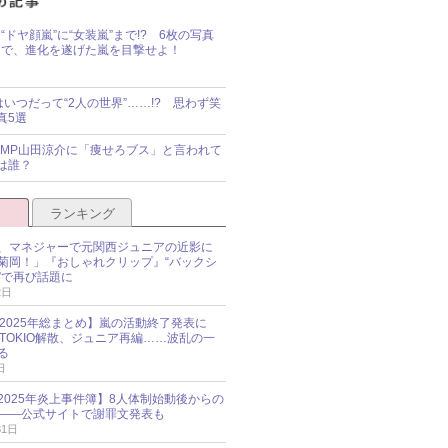
“ドヤ顔嵐”に“女装嵐”まで!? 6枚の写真
で、進化を遂げた嵐を目撃せよ！
idsはいつだって“2人の世界”……!? 思わず笑
真5選
y!JUMP山田涼介に「痩せろブス」と言われて
は誰？
ランキング
、マネジャーで元関西ジュニアの近影に
菊岡！」『おしゃれクリップ』“バックシ
”で再び話題に
2日
O 2025年総まとめ】嵐の活動終了発表に
N、TOKIO解散、ジュニア再編……波乱の一
る
日
esz 2025年炎上事件簿】8人体制始動後からの
――公式サイトで謝罪文発表も
31日