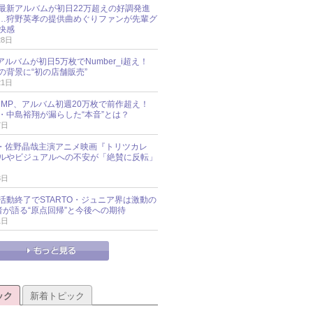
最新アルバムが初日22万超えの好調発進
…狩野英孝の提供曲めぐりファンが先輩グ
快感
28日
新アルバムが初日5万枚でNumber_i超え！
の背景に“初の店舗販売”
21日
y!JUMP、アルバム初週20万枚で前作超え！
・中島裕翔が漏らした“本音”とは？
7日
oup・佐野晶哉主演アニメ映画『トリツカレ
ルやビジュアルへの不安が「絶賛に反転」
3日
活動終了でSTARTO・ジュニア界は激動の
識者が語る“原点回帰”と今後への期待
1日
ック
新着トピック