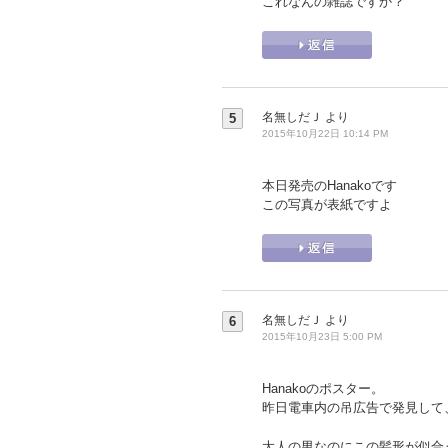
これなんの雑誌ですか？
名無しだＪ
より
5
2015年10月22日 10:14 PM
本日発売のHanakoです
この写真が表紙ですよ
名無しだＪ
より
6
2015年10月23日 5:00 PM
Hanakoのポスター。
昨日電車内の吊広告で発見して
大人の男なのにこの髪形が似合