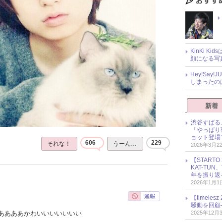
KinKi K
顔になる写
Hey!Sa
しまったの
新着
渋谷すばる
「やっぱり
ョット登場
606
229
それな！
うーん…
2026年3月2
【START
KAT-TU
年を振り返
2026年1月1
【timel
騒動を回顧
2025年12月
ああああかわいいいいいいい