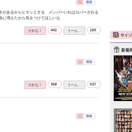
きがあるからヒヤッとする メンバーいればカバーされる
急に増えたから気をつけてほしいな
442
100
それな！
うーん…
サイゾ
新着
368
537
それな！
うーん…