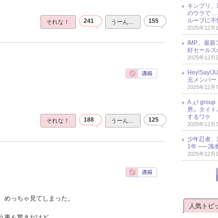
キンプリ、
のウラで…
ループに不
241
155
それな！
うーん…
2025年12月
IMP.、最
好セールス
2025年12月
Hey!Sa
元メンバー
2025年12月
Aぇ! gr
男』タイト
するワケ
188
125
それな！
うーん…
2025年12月
少年忍者、
1年 ── 
2025年12月
、めっちゃ見てしまった。
人気トピ
う事も驚きだけど、