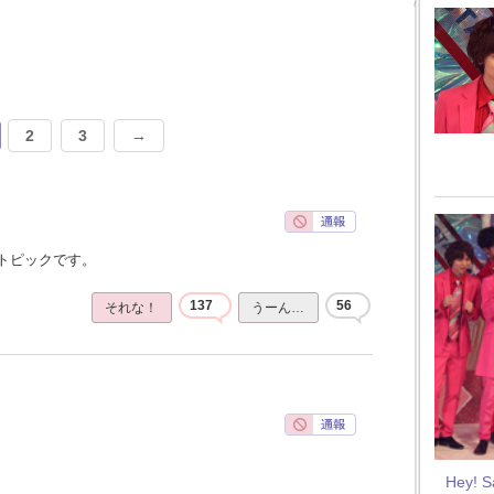
2
3
→
トピックです。
137
56
それな！
うーん…
Hey! 