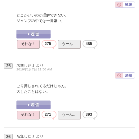
どこがいいのか理解できない。
ジャンプの中では一番嫌い。
それな！
275
うーん…
485
名無しだＪ
より
25
2016年1月7日 11:50 AM
ごり押しされてるだけじゃん。
大したことはない。
それな！
271
うーん…
393
名無しだＪ
より
26