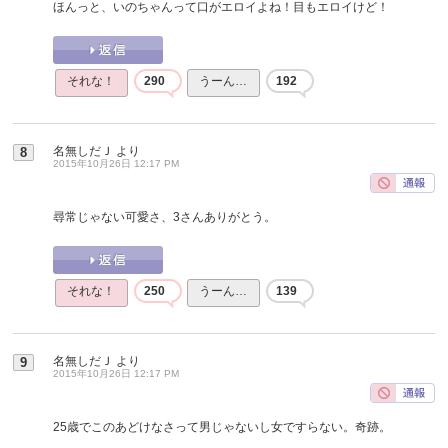
ほんっと、いのちゃんって口がエロイよね！目もエロイけど！
それな！
290
うーん…
192
名無しだＪ
より
8
2015年10月26日 12:17 PM
尋常じゃない可愛さ、3さんありがとう。
それな！
250
うーん…
139
名無しだＪ
より
9
2015年10月26日 12:17 PM
25歳でこのあどけなさって男じゃないし女ですらない。奇跡。