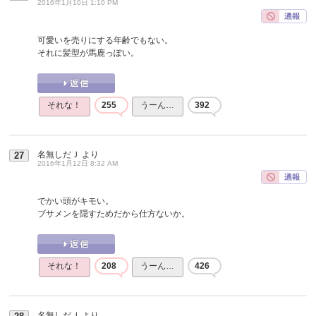
2016年1月10日 1:10 PM
可愛いを売りにする年齢でもない。
それに髪型が馬鹿っぽい。
それな！
255
うーん…
392
名無しだＪ
より
27
2016年1月12日 8:32 AM
でかい頭がキモい。
ブサメンを隠すためだから仕方ないか。
それな！
208
うーん…
426
名無しだＪ
より