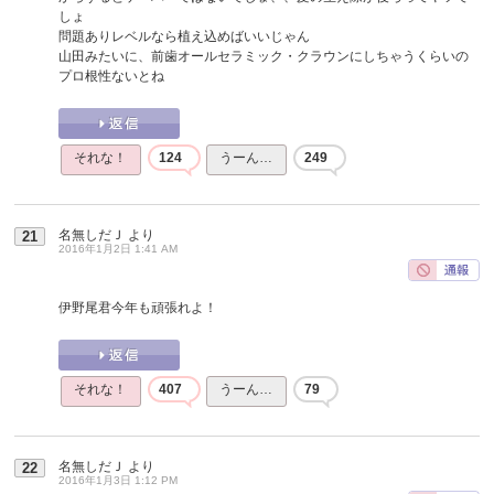
しょ
問題ありレベルなら植え込めばいいじゃん
山田みたいに、前歯オールセラミック・クラウンにしちゃうくらいの
プロ根性ないとね
それな！
124
うーん…
249
名無しだＪ
より
21
2016年1月2日 1:41 AM
伊野尾君今年も頑張れよ！
それな！
407
うーん…
79
名無しだＪ
より
22
2016年1月3日 1:12 PM