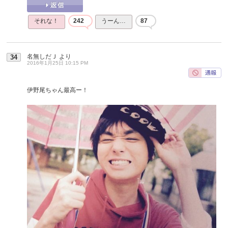
それな！
242
うーん…
87
名無しだＪ
より
34
2016年1月25日 10:15 PM
伊野尾ちゃん最高ー！