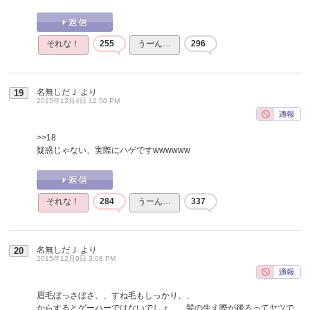
それな！
255
うーん…
296
名無しだＪ
より
19
2015年12月4日 12:50 PM
>>18
疑惑じゃない、実際にハゲですwwwwww
それな！
284
うーん…
337
名無しだＪ
より
20
2015年12月9日 3:08 PM
眉毛ぼっさぼさ、、すね毛もしっかり、、
からするとゲーハーではないでしょ、、髪の生え際が後ろってヤツで