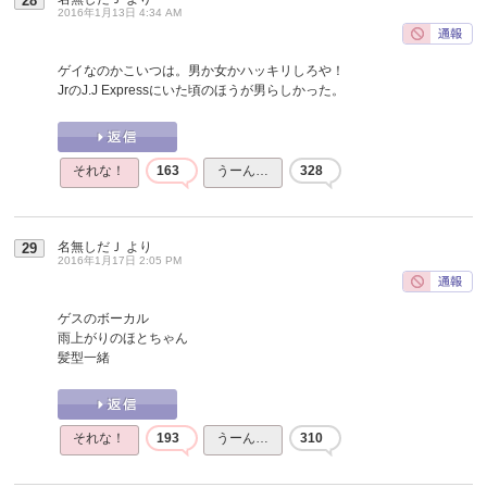
28
2016年1月13日 4:34 AM
ゲイなのかこいつは。男か女かハッキリしろや！
JrのJ.J Expressにいた頃のほうが男らしかった。
それな！
163
うーん…
328
名無しだＪ
より
29
2016年1月17日 2:05 PM
ゲスのボーカル
雨上がりのほとちゃん
髪型一緒
それな！
193
うーん…
310