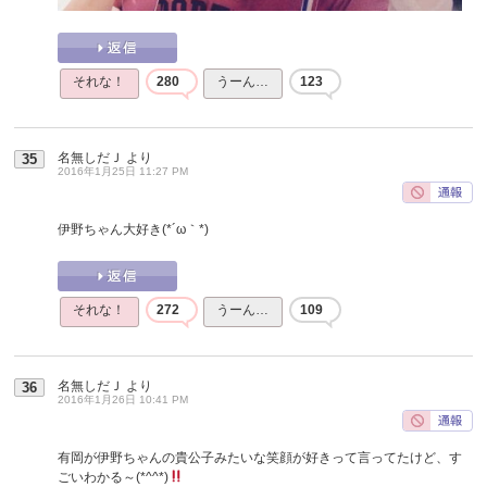
それな！
280
うーん…
123
名無しだＪ
より
35
2016年1月25日 11:27 PM
伊野ちゃん大好き(*´ω｀*)
それな！
272
うーん…
109
名無しだＪ
より
36
2016年1月26日 10:41 PM
有岡が伊野ちゃんの貴公子みたいな笑顔が好きって言ってたけど、す
ごいわかる～(*^^*)