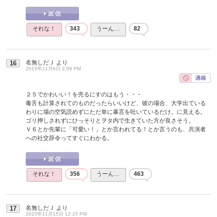
それな！
343
うーん…
82
名無しだＪ
より
16
2015年11月6日 2:09 PM
２５でかわいい！を売るにすのはもう・・・
毒舌も計算されてのものだったらいいけど、彼の場合、大学出ている
わりに場の空気読めずにただ単に暴言を吐いているだけ。に見える。
ゴリ押しされずにひっそりとヲタ内で生きていた方が良さそう。
Ｖ６とか先輩に「可愛い！」とか言われてる！とか言うのも、共演者
への社交辞令ってすぐにわかる。
それな！
356
うーん…
463
名無しだＪ
より
17
2015年11月15日 12:15 PM