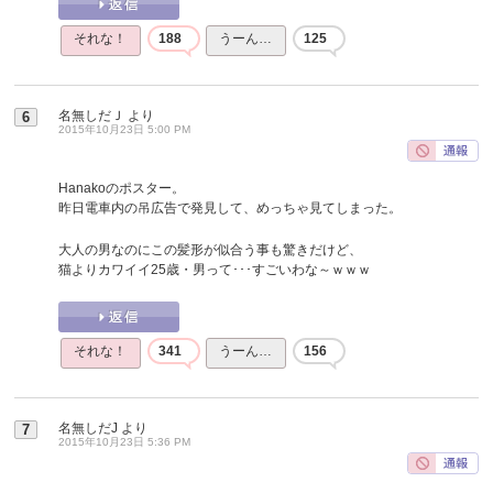
それな！
188
うーん…
125
名無しだＪ
より
6
2015年10月23日 5:00 PM
Hanakoのポスター。
昨日電車内の吊広告で発見して、めっちゃ見てしまった。
大人の男なのにこの髪形が似合う事も驚きだけど、
猫よりカワイイ25歳・男って･･･すごいわな～ｗｗｗ
それな！
341
うーん…
156
名無しだJ
より
7
2015年10月23日 5:36 PM