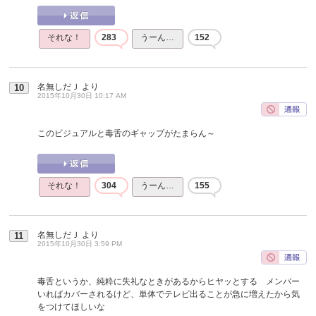
それな！
283
うーん…
152
名無しだＪ
より
10
2015年10月30日 10:17 AM
このビジュアルと毒舌のギャップがたまらん～
それな！
304
うーん…
155
名無しだＪ
より
11
2015年10月30日 3:59 PM
毒舌というか、純粋に失礼なときがあるからヒヤッとする メンバー
いればカバーされるけど、単体でテレビ出ることが急に増えたから気
をつけてほしいな