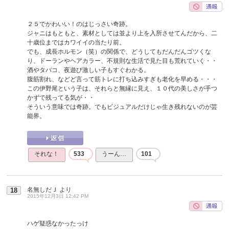
２５でかわいい！のはじっさい奇跡。
ジャニはもともと、素材としては並より上を入所させてんだから、二
十歳位まではカワイイの当たり前。
でも、成長ホルモン（笑）の関係で、どうしてもだんだんゴツくな
り、ドーランやヘアカラー、不規則な生活で見た目も荒れていく・・
酒やタバコ、夜遊び激しい子もすぐわかる。
腹筋割れ、などど言って筋トレに打ち込みすぎも老化を早める・・・
この伊野尾という子は、それらと無縁に見え、１０代の美しさが手つ
かずで残ってる気が・・
そういう意味では奇跡。でもビジュアルだけじゃ生き残れないのが芸
能界。
それな！
533
うーん…
101
名無しだＪ
より
18
2015年12月3日 12:42 PM
ハゲ疑惑なかったっけ