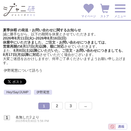
マイページ
ストア
メニュー
夏季休暇 の発送・お問い合わせに関するお知らせ
誠に勝手ながら、以下の期間を休業とさせていただきます。
2026年8月11日(火)~2026年8月16日(日)
休業中にいただきました、ご注文・お問い合わせにつきましては、
営業再開の8月17日(月)以降、順に対応
させていただきます。
また、
8月8日(土)以降にいただいた、ご注文・
お問い合わせにつきましても、
8月17日(月)以降に対応
させていただく場合がございます。
大変ご迷惑をおかけしますが、
何卒ご了承くださいますようお願い申し上げま
す。
伊野尾慧について語ろう
Hey!Say!JUMP
伊野尾慧
2
3
→
1
名無しだJ
より
1
2015年9月30日 5:56 PM