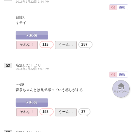
2016年2月22日 2:44 PM
目障り
キモイ
それな！
118
うーん…
257
名無しだＪ
より
52
2016年2月22日 5:07 PM
>>39
森泉ちゃんとは兄弟感っていう感じがする
それな！
153
うーん…
37