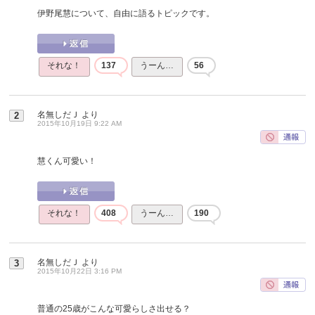
伊野尾慧について、自由に語るトピックです。
それな！
137
うーん…
56
名無しだＪ
より
2
2015年10月19日 9:22 AM
慧くん可愛い！
それな！
408
うーん…
190
名無しだＪ
より
3
2015年10月22日 3:16 PM
普通の25歳がこんな可愛らしさ出せる？