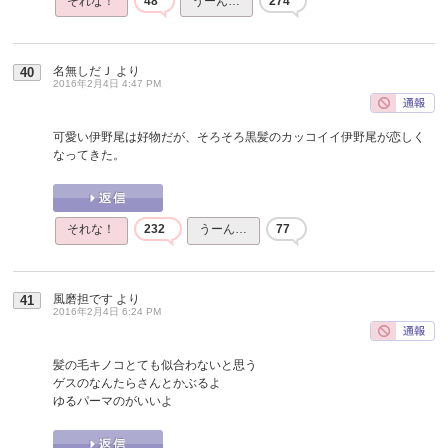
それな！
48
うーん…
274
名無しだＪ
より
40
2016年2月4日 4:47 PM
可愛い伊野尾は好物だが、そろそろ黒髪のカッコイイ伊野尾が恋しく
なってきた。
それな！
232
うーん…
77
風磨担です
より
41
2016年2月4日 6:24 PM
髪の毛キノコとても似合わないと思う
ゲスのなんたらさんとかぶるよ
ゆるパーマのがいいよ