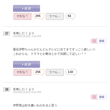
それな！
295
うーん…
92
名無しだＪ
より
37
2016年1月30日 3:28 PM
最近伊野ちゃんがどんどんテレビに出てきてすっごく嬉しい☆
これからも、ドラマとか舞台とかで活躍してほしい＾＾
それな！
256
うーん…
118
名無しだＪ
より
38
2016年1月30日 8:54 PM
伊野尾は好き嫌いわかれると思う