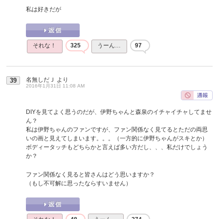
私は好きだが
それな！
325
うーん…
97
名無しだＪ
より
39
2016年1月31日 11:08 AM
DIYを見てよく思うのだが、伊野ちゃんと森泉のイチャイチャしてませ
ん？
私は伊野ちゃんのファンですが、ファン関係なく見てるとただの両思
いの画と見えてしまいます。。。（一方的に伊野ちゃんがスキとか）
ボディータッチもどちらかと言えば多い方だし、、、私だけでしょう
か？
ファン関係なく見ると皆さんはどう思いますか？
（もし不可解に思ったならすいません）