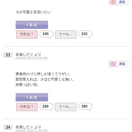
その可愛さ見習いたい
それな！
345
うーん…
102
名無しだＪ
より
23
2016年1月5日 8:45 PM
事務所のゴリ押しが凄くてウザい。
髪型変えれば、さほど可愛くも無い。
幼稚っぽい頭。
それな！
286
うーん…
380
名無しだＪ
より
24
2016年1月6日 1:49 PM