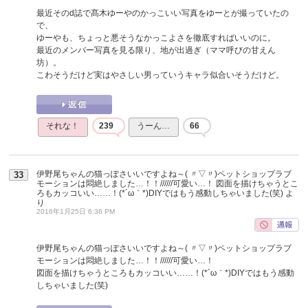
最近そのd誌で髙木ゆーやのかっこいい写真をゆーとが撮っていたの
で、
ゆーやも、ちょっと悪そうなかっこよさを徹底すればいいのに。
最近のメンバー写真を見る限り、地が出過ぎ（ママ呼びの甘えん
坊）。
こわそうだけど実はやさしい男っていうキャラ似合いそうだけど。
それな！
239
うーん…
66
伊野尾ちゃんの猫っぽさいいですよね～( 〃▽〃)ペットショップラブ
33
モーションは悶絶しました…！！//////可愛い…！ 図面を描けちゃうとこ
ろもカッコいい……！(*´ω｀*)DIYではもう感動しちゃいました(笑)
よ
り
2016年1月25日 6:36 PM
伊野尾ちゃんの猫っぽさいいですよね～( 〃▽〃)ペットショップラブ
モーションは悶絶しました…！！//////可愛い…！
図面を描けちゃうところもカッコいい……！(*´ω｀*)DIYではもう感動
しちゃいました(笑)