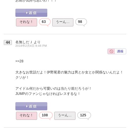
お前が気持ち悪いわ！！！
それな！
63
うーん…
98
名無しだＪ
より
44
2016年2月4日 8:46 PM
>>28
大きなお世話だよ！伊野尾君の魅力は男とか女とか関係ないんだよ！
クソが！
アイドル何だから可愛いのは当たり前だろうが！
JUMPのファンじゃなければレスするな！
それな！
108
うーん…
125