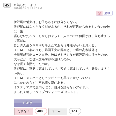
名無しだＪ
より
45
2016年2月5日 9:42 PM
伊野尾の魅力は、お子ちゃまには分からない。
伊野尾にはなんとなく影があるが、それが何処から来るものなのか彼
は一生
語らないだろう。しかしおそらく、人生の中で何回かは、立ち止まっ
て真剣に
自分の人生をギリギリ考えたであろう知性がかいま見える。
ＪＵＭＰ９名のうち、帰国子女の岡本と、中退の高木以外は
全員堀越芸能コース出身。彼はそもそもなぜ東洋高校に行ったのか。
大卒だが、なぜ人文系学部を避けたのか。
なぜ長く寡黙だったのか。
伊野尾は、家庭に恵まれており、容姿に恵まれており、身長も１７４
㎝あり、
ＪＵＭＰメンバーとしてデビューも早々にかなっている。
にもかかわらず、不思議な影がある。
ミステリアスで皮肉っぽく、自分を語らないアイドル。
まったく新しいタイプのジャニーズ タレント。
それな！
408
うーん…
123