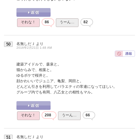
それな！
86
うーん…
82
名無しだＪ
より
50
2016年2月21日 1:48 AM
建築アイドルで、森泉と。
猫からみで、相葉と。
ゆるボケで桜井と。
顔かわいいでジュニア、亀梨、岡田と。
どんどん引きを利用してバラエティの常連になってほしい。
グループ内でも有岡、八乙女との相性もマル。
それな！
208
うーん…
66
名無しだＪ
より
51