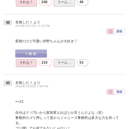
それな！
246
うーん…
46
名無しだＪ
より
48
2016年2月14日 11:33 PM
変態だけど可愛い伊野ちゃんが大好き♡
それな！
210
うーん…
53
名無しだＪ
より
49
2016年2月20日 7:58 PM
>>23
自分はクソ汚いから髪形変えればとか言うんだよな（笑）
事務所のゴリ押しって昔からジャニーズ事務所は多大な力を持って
る。
ゴリ押しでも何でもないじゃない！