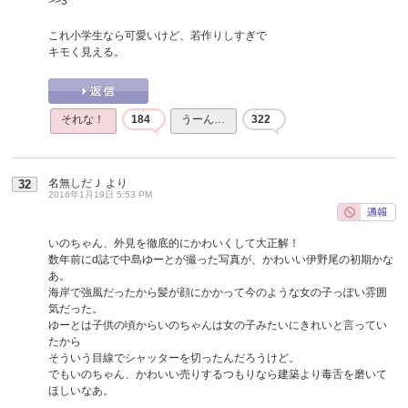
>>3
これ小学生なら可愛いけど、若作りしすぎで
キモく見える。
それな！
184
うーん…
322
名無しだＪ
より
32
2016年1月19日 5:53 PM
いのちゃん、外見を徹底的にかわいくして大正解！
数年前にd誌で中島ゆーとが撮った写真が、かわいい伊野尾の初期かな
あ。
海岸で強風だったから髪が顔にかかって今のような女の子っぽい雰囲
気だった。
ゆーとは子供の頃からいのちゃんは女の子みたいにきれいと言ってい
たから
そういう目線でシャッターを切ったんだろうけど。
でもいのちゃん、かわいい売りするつもりなら建築より毒舌を磨いて
ほしいなあ。