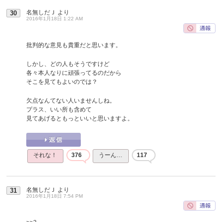
名無しだＪ
より
30
2016年1月18日 1:22 AM
批判的な意見も貴重だと思います。
しかし、どの人もそうですけど
各々本人なりに頑張ってるのだから
そこを見てもよいのでは？
欠点なんてない人いませんしね。
プラス、いい所も含めて
見てあげるともっといいと思いますよ。
それな！
376
うーん…
117
名無しだＪ
より
31
2016年1月18日 7:54 PM