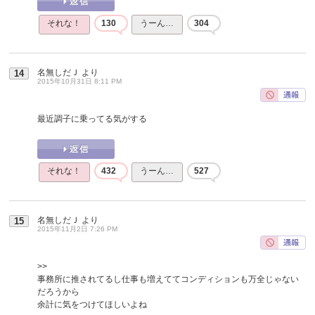
それな！
130
うーん…
304
名無しだＪ
より
14
2015年10月31日 8:11 PM
最近調子に乗ってる気がする
それな！
432
うーん…
527
名無しだＪ
より
15
2015年11月2日 7:26 PM
>>
事務所に推されてるし仕事も増えててコンディションも万全じゃない
だろうから
余計に気をつけてほしいよね