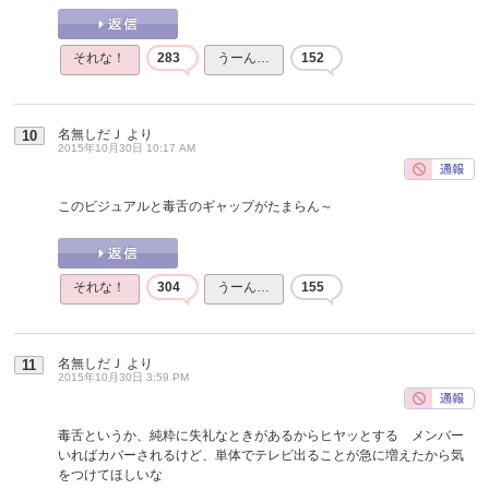
それな！
283
うーん…
152
名無しだＪ
より
10
2015年10月30日 10:17 AM
このビジュアルと毒舌のギャップがたまらん～
それな！
304
うーん…
155
名無しだＪ
より
11
2015年10月30日 3:59 PM
毒舌というか、純粋に失礼なときがあるからヒヤッとする メンバー
いればカバーされるけど、単体でテレビ出ることが急に増えたから気
をつけてほしいな