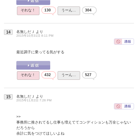
それな！
130
うーん…
304
名無しだＪ
より
14
2015年10月31日 8:11 PM
最近調子に乗ってる気がする
それな！
432
うーん…
527
名無しだＪ
より
15
2015年11月2日 7:26 PM
>>
事務所に推されてるし仕事も増えててコンディションも万全じゃない
だろうから
余計に気をつけてほしいよね