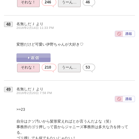
それな！
246
うーん…
46
名無しだＪ
より
48
2016年2月14日 11:33 PM
変態だけど可愛い伊野ちゃんが大好き♡
それな！
210
うーん…
53
名無しだＪ
より
49
2016年2月20日 7:58 PM
>>23
自分はクソ汚いから髪形変えればとか言うんだよな（笑）
事務所のゴリ押しって昔からジャニーズ事務所は多大な力を持って
る。
ゴリ押しでも何でもないじゃない！