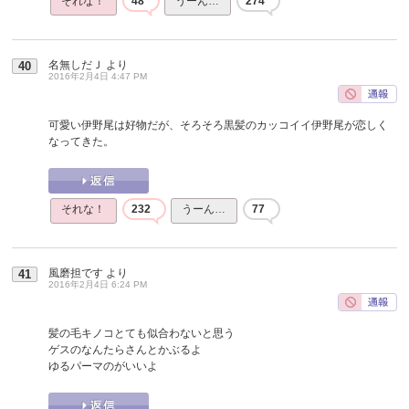
それな！
48
うーん…
274
名無しだＪ
より
40
2016年2月4日 4:47 PM
可愛い伊野尾は好物だが、そろそろ黒髪のカッコイイ伊野尾が恋しく
なってきた。
それな！
232
うーん…
77
風磨担です
より
41
2016年2月4日 6:24 PM
髪の毛キノコとても似合わないと思う
ゲスのなんたらさんとかぶるよ
ゆるパーマのがいいよ