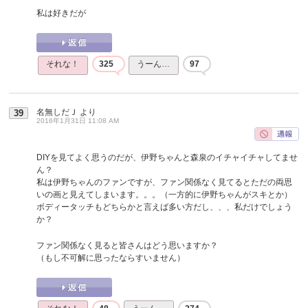
私は好きだが
それな！
325
うーん…
97
名無しだＪ
より
39
2016年1月31日 11:08 AM
DIYを見てよく思うのだが、伊野ちゃんと森泉のイチャイチャしてませ
ん？
私は伊野ちゃんのファンですが、ファン関係なく見てるとただの両思
いの画と見えてしまいます。。。（一方的に伊野ちゃんがスキとか）
ボディータッチもどちらかと言えば多い方だし、、、私だけでしょう
か？
ファン関係なく見ると皆さんはどう思いますか？
（もし不可解に思ったならすいません）