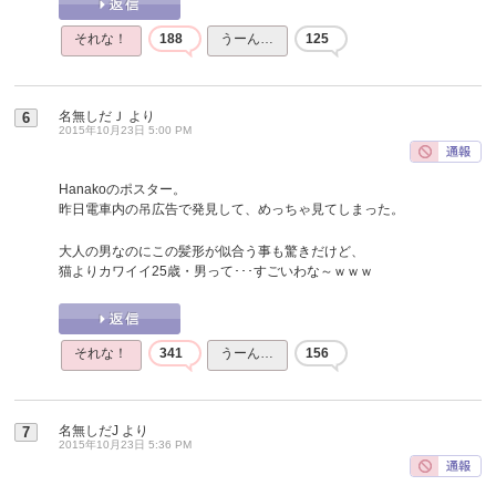
それな！
188
うーん…
125
名無しだＪ
より
6
2015年10月23日 5:00 PM
Hanakoのポスター。
昨日電車内の吊広告で発見して、めっちゃ見てしまった。
大人の男なのにこの髪形が似合う事も驚きだけど、
猫よりカワイイ25歳・男って･･･すごいわな～ｗｗｗ
それな！
341
うーん…
156
名無しだJ
より
7
2015年10月23日 5:36 PM