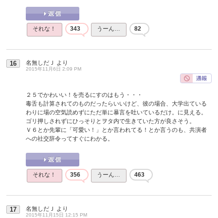
それな！
343
うーん…
82
名無しだＪ
より
16
2015年11月6日 2:09 PM
２５でかわいい！を売るにすのはもう・・・
毒舌も計算されてのものだったらいいけど、彼の場合、大学出ている
わりに場の空気読めずにただ単に暴言を吐いているだけ。に見える。
ゴリ押しされずにひっそりとヲタ内で生きていた方が良さそう。
Ｖ６とか先輩に「可愛い！」とか言われてる！とか言うのも、共演者
への社交辞令ってすぐにわかる。
それな！
356
うーん…
463
名無しだＪ
より
17
2015年11月15日 12:15 PM