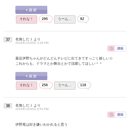
それな！
295
うーん…
92
名無しだＪ
より
37
2016年1月30日 3:28 PM
最近伊野ちゃんがどんどんテレビに出てきてすっごく嬉しい☆
これからも、ドラマとか舞台とかで活躍してほしい＾＾
それな！
256
うーん…
118
名無しだＪ
より
38
2016年1月30日 8:54 PM
伊野尾は好き嫌いわかれると思う