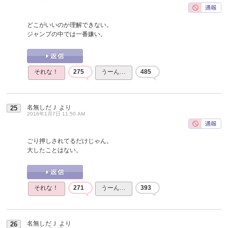
どこがいいのか理解できない。
ジャンプの中では一番嫌い。
それな！
275
うーん…
485
名無しだＪ
より
25
2016年1月7日 11:50 AM
ごり押しされてるだけじゃん。
大したことはない。
それな！
271
うーん…
393
名無しだＪ
より
26