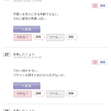
2016年1月10日 1:10 PM
可愛いを売りにする年齢でもない。
それに髪型が馬鹿っぽい。
それな！
255
うーん…
392
名無しだＪ
より
27
2016年1月12日 8:32 AM
でかい頭がキモい。
ブサメンを隠すためだから仕方ないか。
それな！
208
うーん…
426
名無しだＪ
より