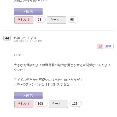
お前が気持ち悪いわ！！！
それな！
63
うーん…
98
名無しだＪ
より
44
2016年2月4日 8:46 PM
>>28
大きなお世話だよ！伊野尾君の魅力は男とか女とか関係ないんだよ！
クソが！
アイドル何だから可愛いのは当たり前だろうが！
JUMPのファンじゃなければレスするな！
それな！
108
うーん…
125