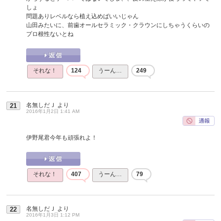
しょ
問題ありレベルなら植え込めばいいじゃん
山田みたいに、前歯オールセラミック・クラウンにしちゃうくらいの
プロ根性ないとね
それな！
124
うーん…
249
名無しだＪ
より
21
2016年1月2日 1:41 AM
伊野尾君今年も頑張れよ！
それな！
407
うーん…
79
名無しだＪ
より
22
2016年1月3日 1:12 PM