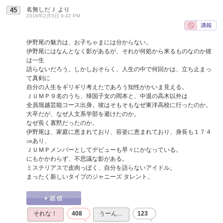
名無しだＪ
より
45
2016年2月5日 9:42 PM
伊野尾の魅力は、お子ちゃまには分からない。
伊野尾にはなんとなく影があるが、それが何処から来るものなのか彼
は一生
語らないだろう。しかしおそらく、人生の中で何回かは、立ち止まっ
て真剣に
自分の人生をギリギリ考えたであろう知性がかいま見える。
ＪＵＭＰ９名のうち、帰国子女の岡本と、中退の高木以外は
全員堀越芸能コース出身。彼はそもそもなぜ東洋高校に行ったのか。
大卒だが、なぜ人文系学部を避けたのか。
なぜ長く寡黙だったのか。
伊野尾は、家庭に恵まれており、容姿に恵まれており、身長も１７４
㎝あり、
ＪＵＭＰメンバーとしてデビューも早々にかなっている。
にもかかわらず、不思議な影がある。
ミステリアスで皮肉っぽく、自分を語らないアイドル。
まったく新しいタイプのジャニーズ タレント。
それな！
408
うーん…
123