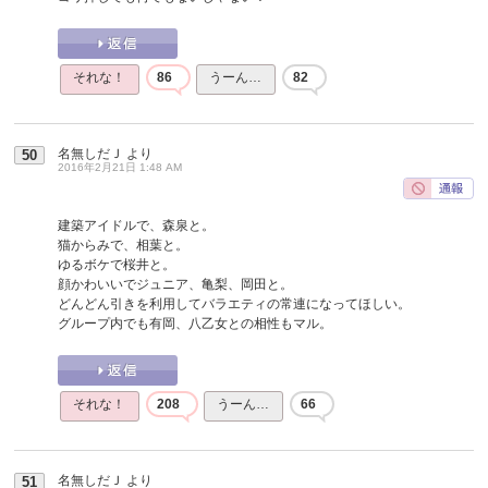
それな！
86
うーん…
82
名無しだＪ
より
50
2016年2月21日 1:48 AM
建築アイドルで、森泉と。
猫からみで、相葉と。
ゆるボケで桜井と。
顔かわいいでジュニア、亀梨、岡田と。
どんどん引きを利用してバラエティの常連になってほしい。
グループ内でも有岡、八乙女との相性もマル。
それな！
208
うーん…
66
名無しだＪ
より
51