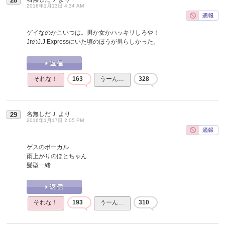
28
2016年1月13日 4:34 AM
ゲイなのかこいつは。男か女かハッキリしろや！
JrのJ.J Expressにいた頃のほうが男らしかった。
それな！
163
うーん…
328
名無しだＪ
より
29
2016年1月17日 2:05 PM
ゲスのボーカル
雨上がりのほとちゃん
髪型一緒
それな！
193
うーん…
310