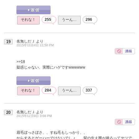
それな！
255
うーん…
296
名無しだＪ
より
19
2015年12月4日 12:50 PM
>>18
疑惑じゃない、実際にハゲですwwwwww
それな！
284
うーん…
337
名無しだＪ
より
20
2015年12月9日 3:08 PM
眉毛ぼっさぼさ、、すね毛もしっかり、、
からするとゲーハーではないでしょ、、髪の生え際が後ろってヤツで