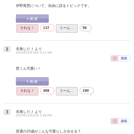
伊野尾慧について、自由に語るトピックです。
それな！
137
うーん…
56
名無しだＪ
より
2
2015年10月19日 9:22 AM
慧くん可愛い！
それな！
408
うーん…
190
名無しだＪ
より
3
2015年10月22日 3:16 PM
普通の25歳がこんな可愛らしさ出せる？