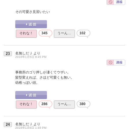
その可愛さ見習いたい
それな！
345
うーん…
102
名無しだＪ
より
23
2016年1月5日 8:45 PM
事務所のゴリ押しが凄くてウザい。
髪型変えれば、さほど可愛くも無い。
幼稚っぽい頭。
それな！
286
うーん…
380
名無しだＪ
より
24
2016年1月6日 1:49 PM