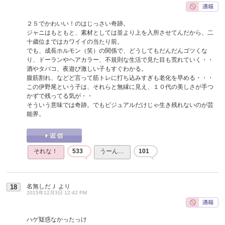
２５でかわいい！のはじっさい奇跡。
ジャニはもともと、素材としては並より上を入所させてんだから、二
十歳位まではカワイイの当たり前。
でも、成長ホルモン（笑）の関係で、どうしてもだんだんゴツくな
り、ドーランやヘアカラー、不規則な生活で見た目も荒れていく・・
酒やタバコ、夜遊び激しい子もすぐわかる。
腹筋割れ、などど言って筋トレに打ち込みすぎも老化を早める・・・
この伊野尾という子は、それらと無縁に見え、１０代の美しさが手つ
かずで残ってる気が・・
そういう意味では奇跡。でもビジュアルだけじゃ生き残れないのが芸
能界。
それな！
533
うーん…
101
名無しだＪ
より
18
2015年12月3日 12:42 PM
ハゲ疑惑なかったっけ