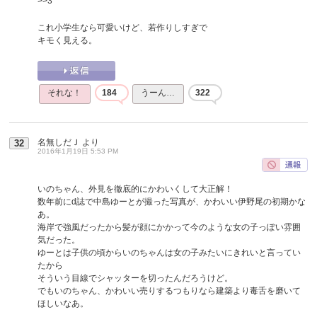
>>3
これ小学生なら可愛いけど、若作りしすぎで
キモく見える。
それな！
184
うーん…
322
名無しだＪ
より
32
2016年1月19日 5:53 PM
いのちゃん、外見を徹底的にかわいくして大正解！
数年前にd誌で中島ゆーとが撮った写真が、かわいい伊野尾の初期かな
あ。
海岸で強風だったから髪が顔にかかって今のような女の子っぽい雰囲
気だった。
ゆーとは子供の頃からいのちゃんは女の子みたいにきれいと言ってい
たから
そういう目線でシャッターを切ったんだろうけど。
でもいのちゃん、かわいい売りするつもりなら建築より毒舌を磨いて
ほしいなあ。