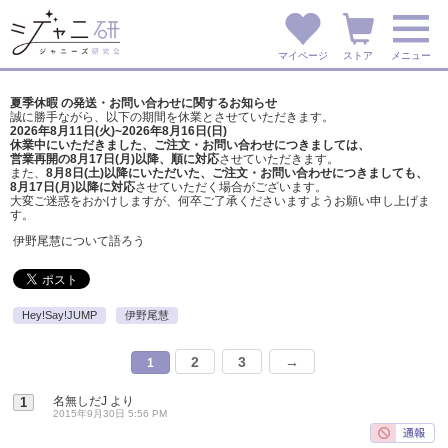
マイページ
ストア
メニュー
夏季休暇 の発送・お問い合わせに関するお知らせ
誠に勝手ながら、以下の期間を休業とさせていただきます。
2026年8月11日(火)~2026年8月16日(日)
休業中にいただきました、ご注文・お問い合わせにつきましては、
営業再開の8月17日(月)以降、順に対応
させていただきます。
また、
8月8日(土)以降にいただいた、ご注文・
お問い合わせにつきましても、
8月17日(月)以降に対応
させていただく場合がございます。
大変ご迷惑をおかけしますが、
何卒ご了承くださいますようお願い申し上げま
す。
伊野尾慧について語ろう
Hey!Say!JUMP
伊野尾慧
2
3
→
1
名無しだJ
より
1
2015年9月30日 5:56 PM