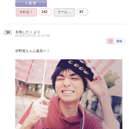
それな！
242
うーん…
87
名無しだＪ
より
34
2016年1月25日 10:15 PM
伊野尾ちゃん最高ー！