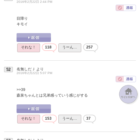
2016年2月22日 2:44 PM
目障り
キモイ
それな！
118
うーん…
257
名無しだＪ
より
52
2016年2月22日 5:07 PM
>>39
森泉ちゃんとは兄弟感っていう感じがする
それな！
153
うーん…
37