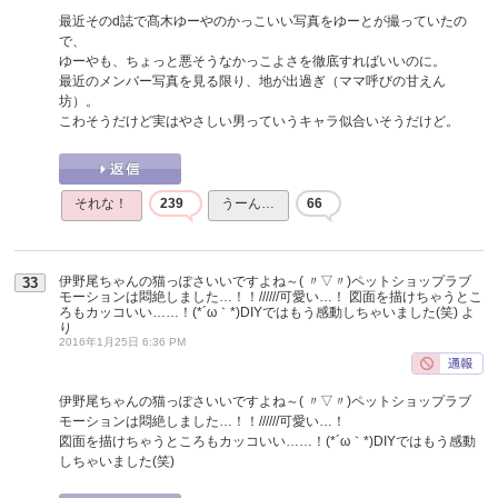
最近そのd誌で髙木ゆーやのかっこいい写真をゆーとが撮っていたの
で、
ゆーやも、ちょっと悪そうなかっこよさを徹底すればいいのに。
最近のメンバー写真を見る限り、地が出過ぎ（ママ呼びの甘えん
坊）。
こわそうだけど実はやさしい男っていうキャラ似合いそうだけど。
それな！
239
うーん…
66
伊野尾ちゃんの猫っぽさいいですよね～( 〃▽〃)ペットショップラブ
33
モーションは悶絶しました…！！//////可愛い…！ 図面を描けちゃうとこ
ろもカッコいい……！(*´ω｀*)DIYではもう感動しちゃいました(笑)
よ
り
2016年1月25日 6:36 PM
伊野尾ちゃんの猫っぽさいいですよね～( 〃▽〃)ペットショップラブ
モーションは悶絶しました…！！//////可愛い…！
図面を描けちゃうところもカッコいい……！(*´ω｀*)DIYではもう感動
しちゃいました(笑)