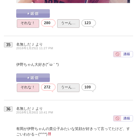
それな！
280
うーん…
123
名無しだＪ
より
35
2016年1月25日 11:27 PM
伊野ちゃん大好き(*´ω｀*)
それな！
272
うーん…
109
名無しだＪ
より
36
2016年1月26日 10:41 PM
有岡が伊野ちゃんの貴公子みたいな笑顔が好きって言ってたけど、す
ごいわかる～(*^^*)