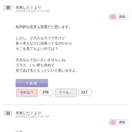
名無しだＪ
より
30
2016年1月18日 1:22 AM
批判的な意見も貴重だと思います。
しかし、どの人もそうですけど
各々本人なりに頑張ってるのだから
そこを見てもよいのでは？
欠点なんてない人いませんしね。
プラス、いい所も含めて
見てあげるともっといいと思いますよ。
それな！
376
うーん…
117
名無しだＪ
より
31
2016年1月18日 7:54 PM