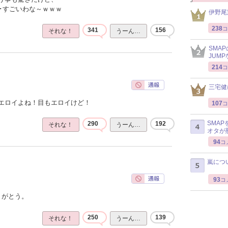
･･すごいわな～ｗｗｗ
伊野尾
238
コ
341
156
それな！
うーん…
SMA
JUM
214
コ
三宅健
エロイよね！目もエロイけど！
107
コ
SMA
290
192
それな！
うーん…
オタが
94
コ
嵐につ
93
コ
りがとう。
250
139
それな！
うーん…