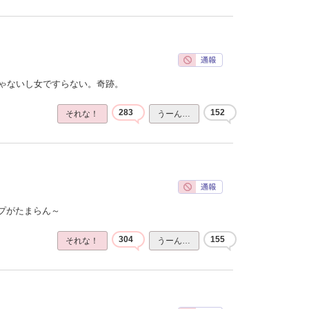
じゃないし女ですらない。奇跡。
283
152
それな！
うーん…
プがたまらん～
304
155
それな！
うーん…