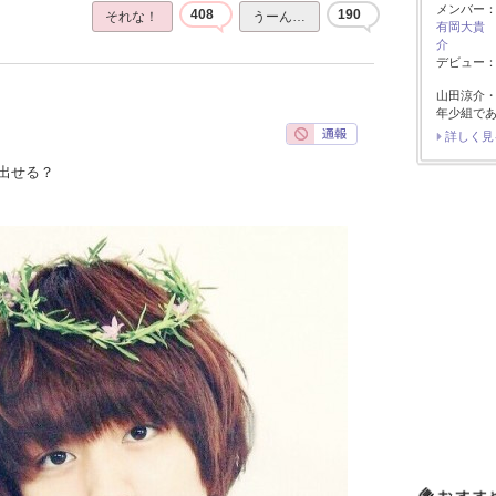
メンバー
408
190
それな！
うーん…
有岡大貴
介
デビュー：2
山田涼介
年少組で
詳しく見
出せる？