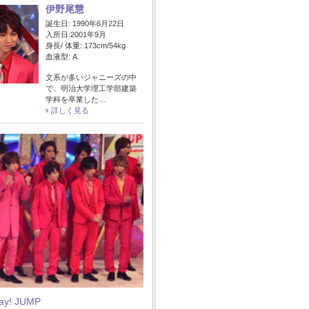
伊野尾慧
誕生日: 1990年6月22日
入所日:2001年9月
身長/ 体重: 173cm/54kg
血液型: A
文系が多いジャニーズの中
で、明治大学理工学部建築
学科を卒業した…
詳しく見る
Say! JUMP