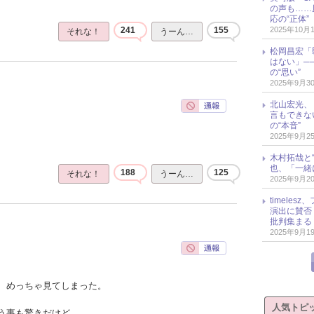
の声も……
応の“正体”
2025年10月
241
155
それな！
うーん…
松岡昌宏「
はない」─
の“思い”
2025年9月3
北山宏光、
言もできな
の“本音”
2025年9月2
木村拓哉と“
也、「一緒
188
125
それな！
うーん…
2025年9月2
timele
演出に賛否
批判集まる
2025年9月1
、めっちゃ見てしまった。
人気トピ
う事も驚きだけど、