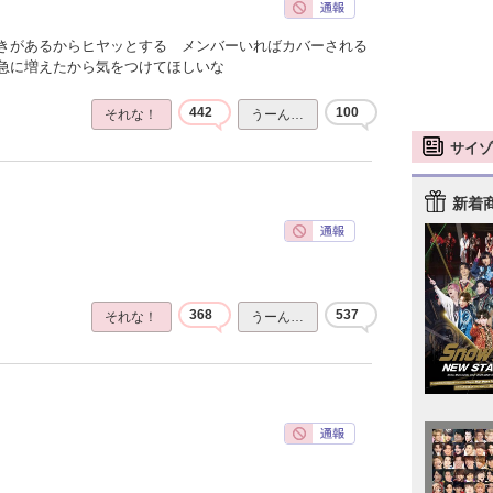
きがあるからヒヤッとする メンバーいればカバーされる
急に増えたから気をつけてほしいな
442
100
それな！
うーん…
サイゾ
新着
368
537
それな！
うーん…