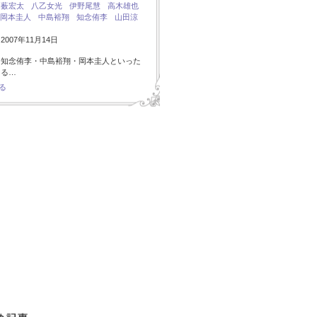
：
薮宏太
八乙女光
伊野尾慧
高木雄也
岡本圭人
中島裕翔
知念侑李
山田涼
007年11月14日
・知念侑李・中島裕翔・岡本圭人といった
ある…
る