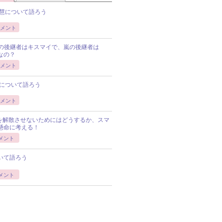
慧について語ろう
メント
Pの後継者はキスマイで、嵐の後継者は
Pなの？
メント
について語ろう
メント
Pを解散させないためにはどうするか、スマ
懸命に考える！
メント
いて語ろう
メント