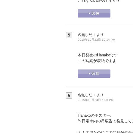
これなんの雑誌ですか？
名無しだＪ
より
5
2015年10月22日 10:14 PM
本日発売のHanakoです
この写真が表紙ですよ
名無しだＪ
より
6
2015年10月23日 5:00 PM
Hanakoのポスター。
昨日電車内の吊広告で発見して
大人の男なのにこの髪形が似合