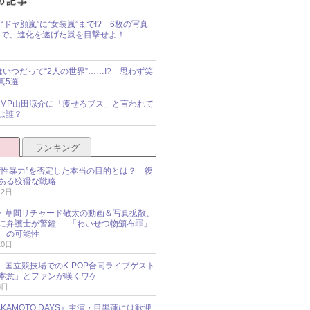
“ドヤ顔嵐”に“女装嵐”まで!? 6枚の写真
で、進化を遂げた嵐を目撃せよ！
idsはいつだって“2人の世界”……!? 思わず笑
真5選
y!JUMP山田涼介に「痩せろブス」と言われて
は誰？
ランキング
“性暴力”を否定した本当の目的とは？ 復
ある狡猾な戦略
12日
oup・草間リチャード敬太の動画＆写真拡散、
に弁護士が警鐘──「わいせつ物頒布罪」
」の可能性
10日
an、国立競技場でのK-POP合同ライブゲスト
本意」とファンが嘆くワケ
3日
KAMOTO DAYS』主演・目黒蓮には歓迎