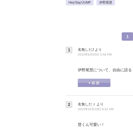
Hey!Say!JUMP
伊野尾慧
1
名無しだJ
より
1
2015年9月30日 5:56 PM
伊野尾慧について、自由に語る
名無しだＪ
より
2
2015年10月19日 9:22 AM
慧くん可愛い！