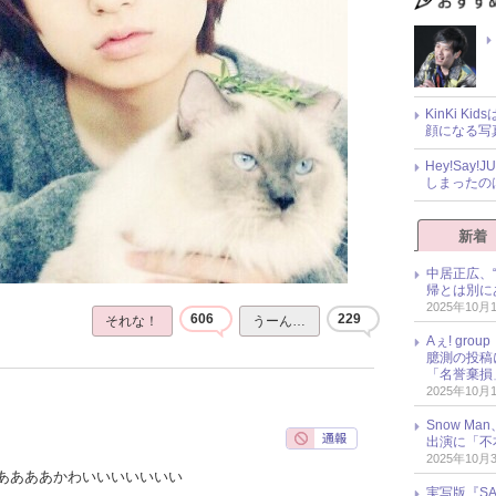
KinKi K
顔になる写
Hey!Sa
しまったの
新着
中居正広、
帰とは別に
2025年10月
606
229
それな！
うーん…
Aぇ! gr
臆測の投稿
「名誉棄損
2025年10月
Snow M
出演に「不
2025年10月
ああああかわいいいいいいい
実写版『SA