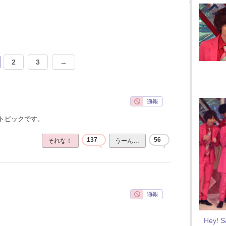
2
3
→
トピックです。
137
56
それな！
うーん…
Hey! 