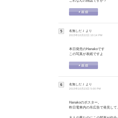
これなんの雑誌ですか？
名無しだＪ
より
5
2015年10月22日 10:14 PM
本日発売のHanakoです
この写真が表紙ですよ
名無しだＪ
より
6
2015年10月23日 5:00 PM
Hanakoのポスター。
昨日電車内の吊広告で発見して
大人の男なのにこの髪形が似合