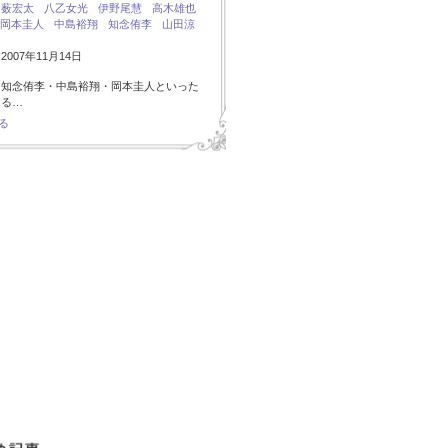
：
薮宏太
八乙女光
伊野尾慧
高木雄也
岡本圭人
中島裕翔
知念侑李
山田涼
007年11月14日
・知念侑李・中島裕翔・岡本圭人といった
ある…
る