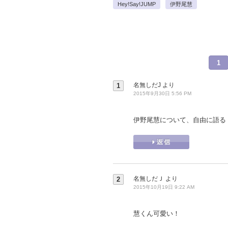
Hey!Say!JUMP
伊野尾慧
1
名無しだJ
より
1
2015年9月30日 5:56 PM
伊野尾慧について、自由に語る
名無しだＪ
より
2
2015年10月19日 9:22 AM
慧くん可愛い！