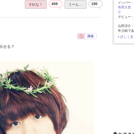
メンバー
408
190
それな！
うーん…
有岡大貴
介
デビュー：2
山田涼介
年少組で
詳しく見
出せる？