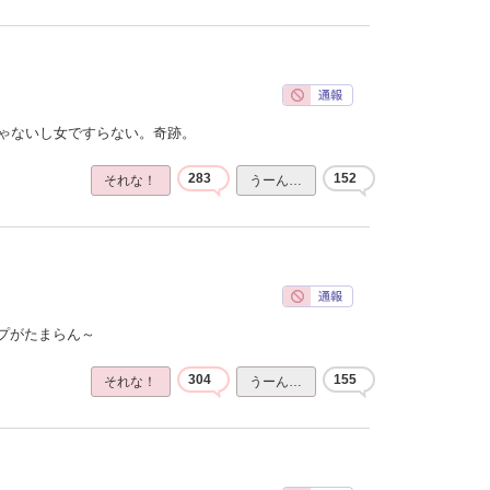
じゃないし女ですらない。奇跡。
283
152
それな！
うーん…
プがたまらん～
304
155
それな！
うーん…