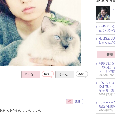
KinKi K
顔になる写
Hey!Sa
しまったの
新着
渋谷すばる
「やっぱり
ョット登場
606
229
それな！
うーん…
2026年3月2
【START
KAT-TU
年を振り返
2026年1月1
【timel
騒動を回顧
2025年12月
ああああかわいいいいいいい