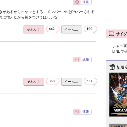
きがあるからヒヤッとする メンバーいればカバーされる
急に増えたから気をつけてほしいな
442
100
それな！
うーん…
サイゾ
ジャニ研
LINE
新着
368
537
それな！
うーん…