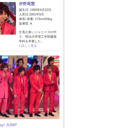
伊野尾慧
誕生日: 1990年6月22日
入所日:2001年9月
身長/ 体重: 173cm/54kg
血液型: A
文系が多いジャニーズの中
で、明治大学理工学部建築
学科を卒業した…
詳しく見る
Say! JUMP