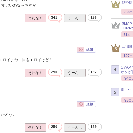
伊野尾
･･すごいわな～ｗｗｗ
238
コ
341
156
それな！
うーん…
SMA
JUM
214
コ
三宅健
107
コ
エロイよね！目もエロイけど！
SMA
オタが
290
192
それな！
うーん…
94
コ
嵐につ
93
コ
りがとう。
250
139
それな！
うーん…