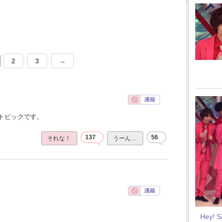
2
3
→
トピックです。
137
56
それな！
うーん…
Hey! 