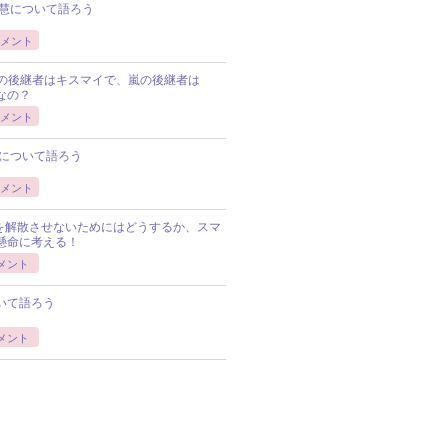
慧について語ろう
メント
Pの後継者はキスマイで、嵐の後継者は
Pなの？
メント
について語ろう
メント
Pを解散させないためにはどうするか、スマ
懸命に考える！
メント
いて語ろう
メント