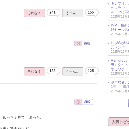
キンプリ、
のウラで…
ループに不
241
155
それな！
うーん…
2025年12月
IMP.、最
好セールス
2025年12月
Hey!Sa
元メンバー
2025年12月
Aぇ! gr
男』タイト
するワケ
188
125
それな！
うーん…
2025年12月
少年忍者、
1年 ── 
2025年12月
、めっちゃ見てしまった。
人気トピ
う事も驚きだけど、