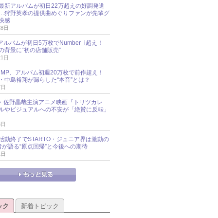
最新アルバムが初日22万超えの好調発進
…狩野英孝の提供曲めぐりファンが先輩グ
快感
28日
新アルバムが初日5万枚でNumber_i超え！
の背景に“初の店舗販売”
21日
y!JUMP、アルバム初週20万枚で前作超え！
・中島裕翔が漏らした“本音”とは？
7日
oup・佐野晶哉主演アニメ映画『トリツカレ
ルやビジュアルへの不安が「絶賛に反転」
3日
活動終了でSTARTO・ジュニア界は激動の
識者が語る“原点回帰”と今後への期待
1日
ック
新着トピック