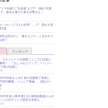
“ドヤ顔嵐”に“女装嵐”まで!? 6枚の写真
で、進化を遂げた嵐を目撃せよ！
idsはいつだって“2人の世界”……!? 思わず笑
真5選
y!JUMP山田涼介に「痩せろブス」と言われて
は誰？
ランキング
、マネジャーで元関西ジュニアの近影に
菊岡！」『おしゃれクリップ』“バックシ
”で再び話題に
2日
O 2025年総まとめ】嵐の活動終了発表に
N、TOKIO解散、ジュニア再編……波乱の一
る
日
esz 2025年炎上事件簿】8人体制始動後からの
――公式サイトで謝罪文発表も
31日