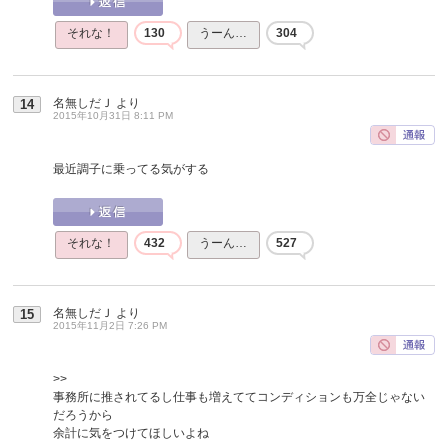
それな！
130
うーん…
304
名無しだＪ
より
14
2015年10月31日 8:11 PM
最近調子に乗ってる気がする
それな！
432
うーん…
527
名無しだＪ
より
15
2015年11月2日 7:26 PM
>>
事務所に推されてるし仕事も増えててコンディションも万全じゃない
だろうから
余計に気をつけてほしいよね