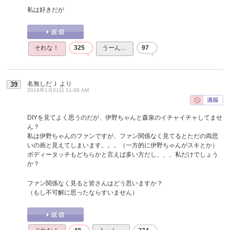
私は好きだが
それな！
325
うーん…
97
名無しだＪ
より
39
2016年1月31日 11:08 AM
DIYを見てよく思うのだが、伊野ちゃんと森泉のイチャイチャしてませ
ん？
私は伊野ちゃんのファンですが、ファン関係なく見てるとただの両思
いの画と見えてしまいます。。。（一方的に伊野ちゃんがスキとか）
ボディータッチもどちらかと言えば多い方だし、、、私だけでしょう
か？
ファン関係なく見ると皆さんはどう思いますか？
（もし不可解に思ったならすいません）