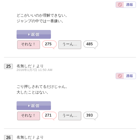
どこがいいのか理解できない。
ジャンプの中では一番嫌い。
それな！
275
うーん…
485
名無しだＪ
より
25
2016年1月7日 11:50 AM
ごり押しされてるだけじゃん。
大したことはない。
それな！
271
うーん…
393
名無しだＪ
より
26