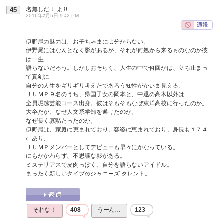
名無しだＪ
より
45
2016年2月5日 9:42 PM
伊野尾の魅力は、お子ちゃまには分からない。
伊野尾にはなんとなく影があるが、それが何処から来るものなのか彼
は一生
語らないだろう。しかしおそらく、人生の中で何回かは、立ち止まっ
て真剣に
自分の人生をギリギリ考えたであろう知性がかいま見える。
ＪＵＭＰ９名のうち、帰国子女の岡本と、中退の高木以外は
全員堀越芸能コース出身。彼はそもそもなぜ東洋高校に行ったのか。
大卒だが、なぜ人文系学部を避けたのか。
なぜ長く寡黙だったのか。
伊野尾は、家庭に恵まれており、容姿に恵まれており、身長も１７４
㎝あり、
ＪＵＭＰメンバーとしてデビューも早々にかなっている。
にもかかわらず、不思議な影がある。
ミステリアスで皮肉っぽく、自分を語らないアイドル。
まったく新しいタイプのジャニーズ タレント。
それな！
408
うーん…
123