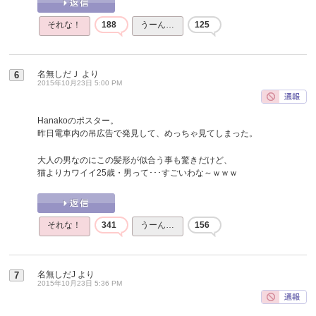
それな！
188
うーん…
125
名無しだＪ
より
6
2015年10月23日 5:00 PM
Hanakoのポスター。
昨日電車内の吊広告で発見して、めっちゃ見てしまった。
大人の男なのにこの髪形が似合う事も驚きだけど、
猫よりカワイイ25歳・男って･･･すごいわな～ｗｗｗ
それな！
341
うーん…
156
名無しだJ
より
7
2015年10月23日 5:36 PM