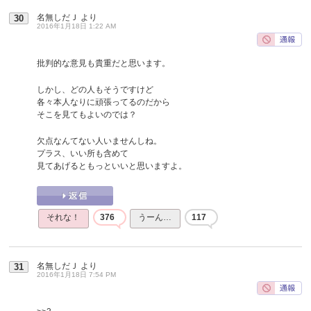
名無しだＪ
より
30
2016年1月18日 1:22 AM
批判的な意見も貴重だと思います。
しかし、どの人もそうですけど
各々本人なりに頑張ってるのだから
そこを見てもよいのでは？
欠点なんてない人いませんしね。
プラス、いい所も含めて
見てあげるともっといいと思いますよ。
それな！
376
うーん…
117
名無しだＪ
より
31
2016年1月18日 7:54 PM