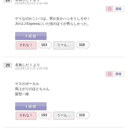
28
2016年1月13日 4:34 AM
ゲイなのかこいつは。男か女かハッキリしろや！
JrのJ.J Expressにいた頃のほうが男らしかった。
それな！
163
うーん…
328
名無しだＪ
より
29
2016年1月17日 2:05 PM
ゲスのボーカル
雨上がりのほとちゃん
髪型一緒
それな！
193
うーん…
310