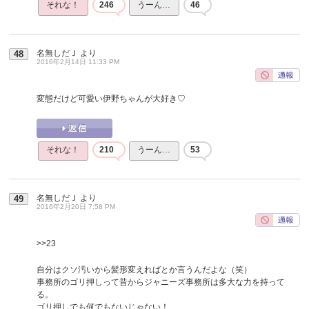
それな！
246
うーん…
46
名無しだＪ
より
48
2016年2月14日 11:33 PM
変態だけど可愛い伊野ちゃんが大好き♡
それな！
210
うーん…
53
名無しだＪ
より
49
2016年2月20日 7:58 PM
>>23
自分はクソ汚いから髪形変えればとか言うんだよな（笑）
事務所のゴリ押しって昔からジャニーズ事務所は多大な力を持って
る。
ゴリ押しでも何でもないじゃない！