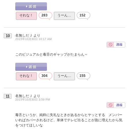
それな！
283
うーん…
152
名無しだＪ
より
10
2015年10月30日 10:17 AM
このビジュアルと毒舌のギャップがたまらん～
それな！
304
うーん…
155
名無しだＪ
より
11
2015年10月30日 3:59 PM
毒舌というか、純粋に失礼なときがあるからヒヤッとする メンバー
いればカバーされるけど、単体でテレビ出ることが急に増えたから気
をつけてほしいな