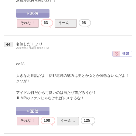
お前が気持ち悪いわ！！！
それな！
63
うーん…
98
名無しだＪ
より
44
2016年2月4日 8:46 PM
>>28
大きなお世話だよ！伊野尾君の魅力は男とか女とか関係ないんだよ！
クソが！
アイドル何だから可愛いのは当たり前だろうが！
JUMPのファンじゃなければレスするな！
それな！
108
うーん…
125