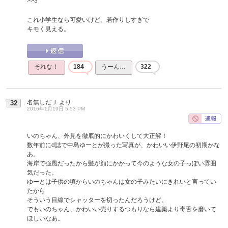
>>3
これ小学生なら可愛いけど、若作りしすぎで
キモく見える。
それな！
184
うーん…
322
名無しだＪ
より
32
2016年1月19日 5:53 PM
いのちゃん、外見を徹底的にかわいくして大正解！
数年前にd誌で中島ゆーとが撮った写真が、かわいい伊野尾の初期かな
あ。
海岸で強風だったから髪が顔にかかって今のような女の子っぽい雰囲
気だった。
ゆーとは子供の頃からいのちゃんは女の子みたいにきれいと言ってい
たから
そういう目線でシャッターを切ったんだろうけど。
でもいのちゃん、かわいい売りするつもりなら建築より毒舌を磨いて
ほしいなあ。