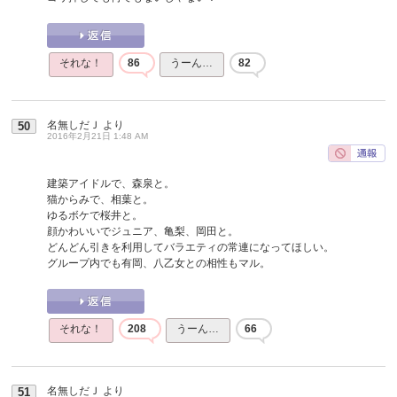
それな！
86
うーん…
82
名無しだＪ
より
50
2016年2月21日 1:48 AM
建築アイドルで、森泉と。
猫からみで、相葉と。
ゆるボケで桜井と。
顔かわいいでジュニア、亀梨、岡田と。
どんどん引きを利用してバラエティの常連になってほしい。
グループ内でも有岡、八乙女との相性もマル。
それな！
208
うーん…
66
名無しだＪ
より
51