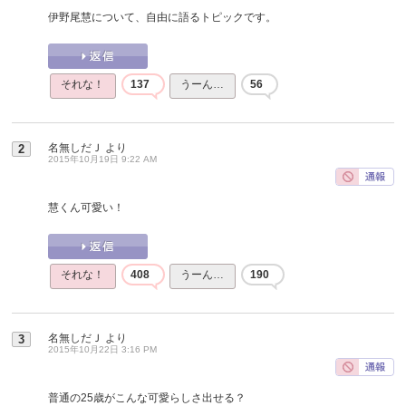
伊野尾慧について、自由に語るトピックです。
それな！
137
うーん…
56
名無しだＪ
より
2
2015年10月19日 9:22 AM
慧くん可愛い！
それな！
408
うーん…
190
名無しだＪ
より
3
2015年10月22日 3:16 PM
普通の25歳がこんな可愛らしさ出せる？