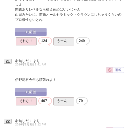
しょ
問題ありレベルなら植え込めばいいじゃん
山田みたいに、前歯オールセラミック・クラウンにしちゃうくらいの
プロ根性ないとね
それな！
124
うーん…
249
名無しだＪ
より
21
2016年1月2日 1:41 AM
伊野尾君今年も頑張れよ！
それな！
407
うーん…
79
名無しだＪ
より
22
2016年1月3日 1:12 PM