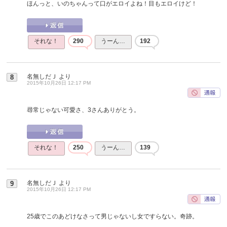
ほんっと、いのちゃんって口がエロイよね！目もエロイけど！
それな！
290
うーん…
192
名無しだＪ
より
8
2015年10月26日 12:17 PM
尋常じゃない可愛さ、3さんありがとう。
それな！
250
うーん…
139
名無しだＪ
より
9
2015年10月26日 12:17 PM
25歳でこのあどけなさって男じゃないし女ですらない。奇跡。