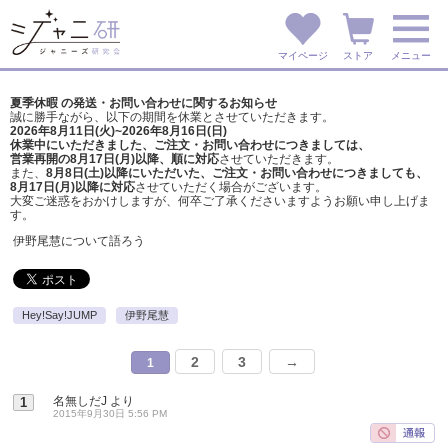
マイページ
ストア
メニュー
夏季休暇 の発送・お問い合わせに関するお知らせ
誠に勝手ながら、以下の期間を休業とさせていただきます。
2026年8月11日(火)~2026年8月16日(日)
休業中にいただきました、ご注文・お問い合わせにつきましては、
営業再開の8月17日(月)以降、順に対応
させていただきます。
また、
8月8日(土)以降にいただいた、ご注文・
お問い合わせにつきましても、
8月17日(月)以降に対応
させていただく場合がございます。
大変ご迷惑をおかけしますが、
何卒ご了承くださいますようお願い申し上げま
す。
伊野尾慧について語ろう
Hey!Say!JUMP
伊野尾慧
2
3
→
1
名無しだJ
より
1
2015年9月30日 5:56 PM