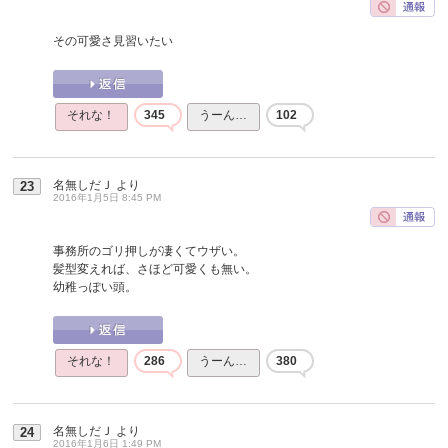
その可愛さ見習いたい
それな！
345
うーん…
102
名無しだＪ
より
23
2016年1月5日 8:45 PM
事務所のゴリ押しが凄くてウザい。
髪型変えれば、さほど可愛くも無い。
幼稚っぽい頭。
それな！
286
うーん…
380
名無しだＪ
より
24
2016年1月6日 1:49 PM