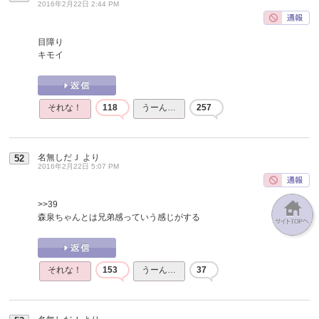
2016年2月22日 2:44 PM
目障り
キモイ
それな！
118
うーん…
257
名無しだＪ
より
52
2016年2月22日 5:07 PM
>>39
森泉ちゃんとは兄弟感っていう感じがする
それな！
153
うーん…
37