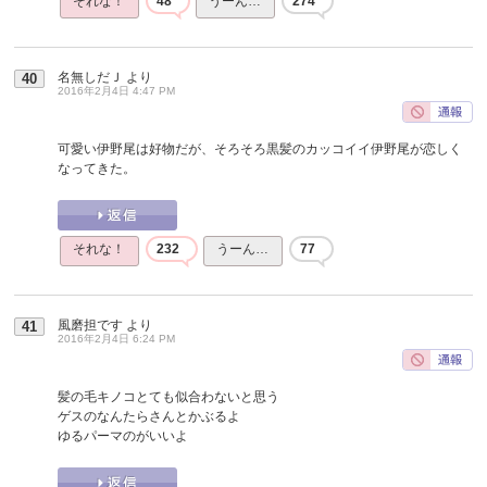
それな！
48
うーん…
274
名無しだＪ
より
40
2016年2月4日 4:47 PM
可愛い伊野尾は好物だが、そろそろ黒髪のカッコイイ伊野尾が恋しく
なってきた。
それな！
232
うーん…
77
風磨担です
より
41
2016年2月4日 6:24 PM
髪の毛キノコとても似合わないと思う
ゲスのなんたらさんとかぶるよ
ゆるパーマのがいいよ