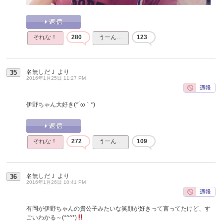
それな！
280
うーん…
123
名無しだＪ
より
35
2016年1月25日 11:27 PM
伊野ちゃん大好き(*´ω｀*)
それな！
272
うーん…
109
名無しだＪ
より
36
2016年1月26日 10:41 PM
有岡が伊野ちゃんの貴公子みたいな笑顔が好きって言ってたけど、す
ごいわかる～(*^^*)