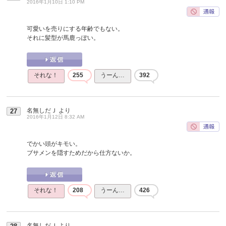
2016年1月10日 1:10 PM
可愛いを売りにする年齢でもない。
それに髪型が馬鹿っぽい。
それな！
255
うーん…
392
名無しだＪ
より
27
2016年1月12日 8:32 AM
でかい頭がキモい。
ブサメンを隠すためだから仕方ないか。
それな！
208
うーん…
426
名無しだＪ
より