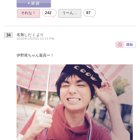
それな！
242
うーん…
87
名無しだＪ
より
34
2016年1月25日 10:15 PM
伊野尾ちゃん最高ー！