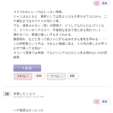
２５でかわいい！のはじっさい奇跡。
ジャニはもともと、素材としては並より上を入所させてんだから、二
十歳位まではカワイイの当たり前。
でも、成長ホルモン（笑）の関係で、どうしてもだんだんゴツくな
り、ドーランやヘアカラー、不規則な生活で見た目も荒れていく・・
酒やタバコ、夜遊び激しい子もすぐわかる。
腹筋割れ、などど言って筋トレに打ち込みすぎも老化を早める・・・
この伊野尾という子は、それらと無縁に見え、１０代の美しさが手つ
かずで残ってる気が・・
そういう意味では奇跡。でもビジュアルだけじゃ生き残れないのが芸
能界。
それな！
533
うーん…
101
名無しだＪ
より
18
2015年12月3日 12:42 PM
ハゲ疑惑なかったっけ