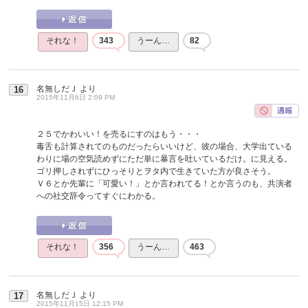
それな！
343
うーん…
82
名無しだＪ
より
16
2015年11月6日 2:09 PM
２５でかわいい！を売るにすのはもう・・・
毒舌も計算されてのものだったらいいけど、彼の場合、大学出ている
わりに場の空気読めずにただ単に暴言を吐いているだけ。に見える。
ゴリ押しされずにひっそりとヲタ内で生きていた方が良さそう。
Ｖ６とか先輩に「可愛い！」とか言われてる！とか言うのも、共演者
への社交辞令ってすぐにわかる。
それな！
356
うーん…
463
名無しだＪ
より
17
2015年11月15日 12:15 PM