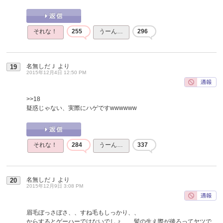
それな！
255
うーん…
296
名無しだＪ
より
19
2015年12月4日 12:50 PM
>>18
疑惑じゃない、実際にハゲですwwwwww
それな！
284
うーん…
337
名無しだＪ
より
20
2015年12月9日 3:08 PM
眉毛ぼっさぼさ、、すね毛もしっかり、、
からするとゲーハーではないでしょ、、髪の生え際が後ろってヤツで