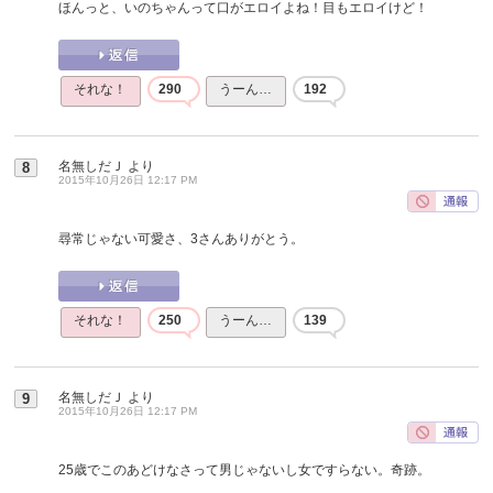
ほんっと、いのちゃんって口がエロイよね！目もエロイけど！
それな！
290
うーん…
192
名無しだＪ
より
8
2015年10月26日 12:17 PM
尋常じゃない可愛さ、3さんありがとう。
それな！
250
うーん…
139
名無しだＪ
より
9
2015年10月26日 12:17 PM
25歳でこのあどけなさって男じゃないし女ですらない。奇跡。