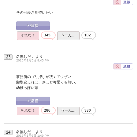
その可愛さ見習いたい
それな！
345
うーん…
102
名無しだＪ
より
23
2016年1月5日 8:45 PM
事務所のゴリ押しが凄くてウザい。
髪型変えれば、さほど可愛くも無い。
幼稚っぽい頭。
それな！
286
うーん…
380
名無しだＪ
より
24
2016年1月6日 1:49 PM