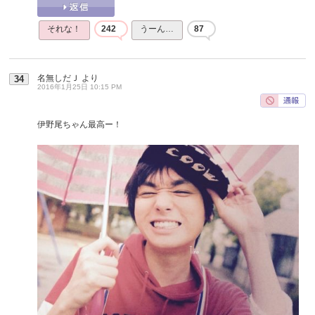
それな！
242
うーん…
87
名無しだＪ
より
34
2016年1月25日 10:15 PM
伊野尾ちゃん最高ー！