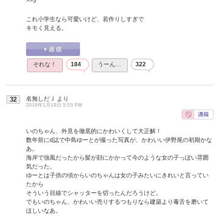
>>3
これ小学生なら可愛いけど、若作りしすぎで
キモく見える。
それな！
184
うーん…
322
名無しだＪ
より
32
2016年1月19日 5:53 PM
いのちゃん、外見を徹底的にかわいくして大正解！
数年前にd誌で中島ゆーとが撮った写真が、かわいい伊野尾の初期かな
あ。
海岸で強風だったから髪が顔にかかって今のような女の子っぽい雰囲
気だった。
ゆーとは子供の頃からいのちゃんは女の子みたいにきれいと言ってい
たから
そういう目線でシャッターを切ったんだろうけど。
でもいのちゃん、かわいい売りするつもりなら建築より毒舌を磨いて
ほしいなあ。