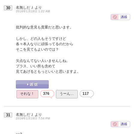
名無しだＪ
より
30
2016年1月18日 1:22 AM
批判的な意見も貴重だと思います。
しかし、どの人もそうですけど
各々本人なりに頑張ってるのだから
そこを見てもよいのでは？
欠点なんてない人いませんしね。
プラス、いい所も含めて
見てあげるともっといいと思いますよ。
それな！
376
うーん…
117
名無しだＪ
より
31
2016年1月18日 7:54 PM