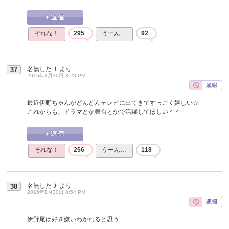
それな！
295
うーん…
92
名無しだＪ
より
37
2016年1月30日 3:28 PM
最近伊野ちゃんがどんどんテレビに出てきてすっごく嬉しい☆
これからも、ドラマとか舞台とかで活躍してほしい＾＾
それな！
256
うーん…
118
名無しだＪ
より
38
2016年1月30日 8:54 PM
伊野尾は好き嫌いわかれると思う