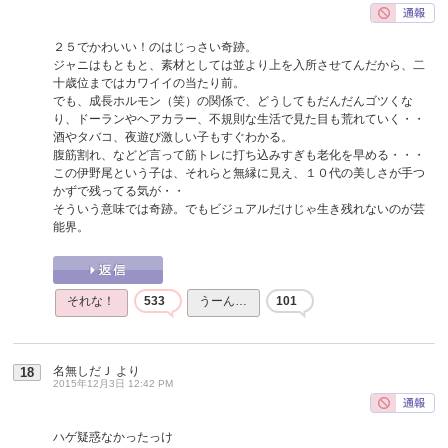
２５でかわいい！のはじっさい奇跡。
ジャニはもともと、素材としては並より上を入所させてんだから、二
十歳位まではカワイイの当たり前。
でも、成長ホルモン（笑）の関係で、どうしてもだんだんゴツくな
り、ドーランやヘアカラー、不規則な生活で見た目も荒れていく・・
酒やタバコ、夜遊び激しい子もすぐわかる。
腹筋割れ、などど言って筋トレに打ち込みすぎも老化を早める・・・
この伊野尾という子は、それらと無縁に見え、１０代の美しさが手つ
かずで残ってる気が・・
そういう意味では奇跡。でもビジュアルだけじゃ生き残れないのが芸
能界。
それな！
533
うーん…
101
名無しだＪ
より
18
2015年12月3日 12:42 PM
ハゲ疑惑なかったっけ