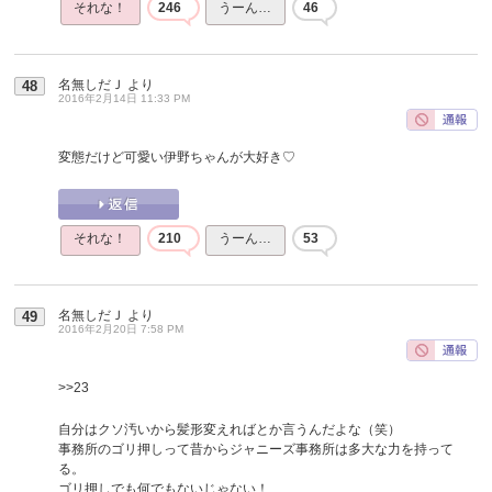
それな！
246
うーん…
46
名無しだＪ
より
48
2016年2月14日 11:33 PM
変態だけど可愛い伊野ちゃんが大好き♡
それな！
210
うーん…
53
名無しだＪ
より
49
2016年2月20日 7:58 PM
>>23
自分はクソ汚いから髪形変えればとか言うんだよな（笑）
事務所のゴリ押しって昔からジャニーズ事務所は多大な力を持って
る。
ゴリ押しでも何でもないじゃない！