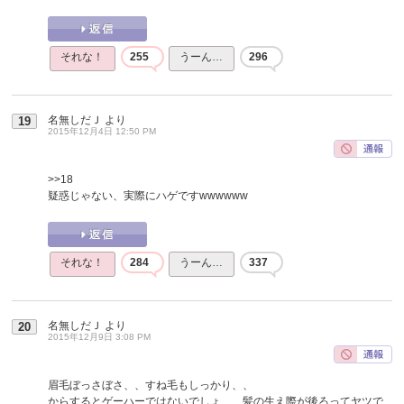
それな！
255
うーん…
296
名無しだＪ
より
19
2015年12月4日 12:50 PM
>>18
疑惑じゃない、実際にハゲですwwwwww
それな！
284
うーん…
337
名無しだＪ
より
20
2015年12月9日 3:08 PM
眉毛ぼっさぼさ、、すね毛もしっかり、、
からするとゲーハーではないでしょ、、髪の生え際が後ろってヤツで