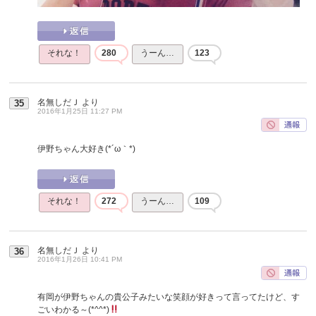
それな！
280
うーん…
123
名無しだＪ
より
35
2016年1月25日 11:27 PM
伊野ちゃん大好き(*´ω｀*)
それな！
272
うーん…
109
名無しだＪ
より
36
2016年1月26日 10:41 PM
有岡が伊野ちゃんの貴公子みたいな笑顔が好きって言ってたけど、す
ごいわかる～(*^^*)