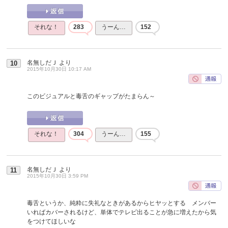
それな！
283
うーん…
152
名無しだＪ
より
10
2015年10月30日 10:17 AM
このビジュアルと毒舌のギャップがたまらん～
それな！
304
うーん…
155
名無しだＪ
より
11
2015年10月30日 3:59 PM
毒舌というか、純粋に失礼なときがあるからヒヤッとする メンバー
いればカバーされるけど、単体でテレビ出ることが急に増えたから気
をつけてほしいな