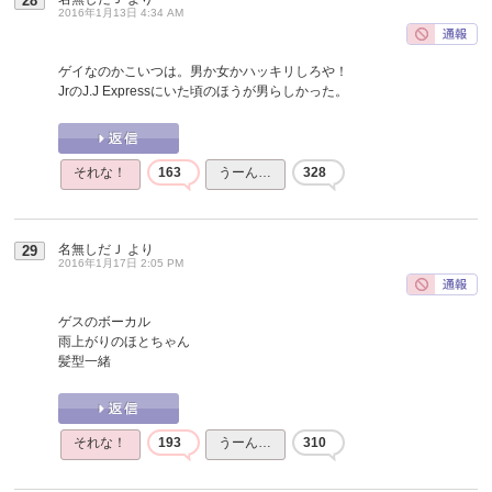
28
2016年1月13日 4:34 AM
ゲイなのかこいつは。男か女かハッキリしろや！
JrのJ.J Expressにいた頃のほうが男らしかった。
それな！
163
うーん…
328
名無しだＪ
より
29
2016年1月17日 2:05 PM
ゲスのボーカル
雨上がりのほとちゃん
髪型一緒
それな！
193
うーん…
310