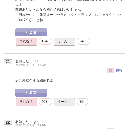
しょ
問題ありレベルなら植え込めばいいじゃん
山田みたいに、前歯オールセラミック・クラウンにしちゃうくらいの
プロ根性ないとね
それな！
124
うーん…
249
名無しだＪ
より
21
2016年1月2日 1:41 AM
伊野尾君今年も頑張れよ！
それな！
407
うーん…
79
名無しだＪ
より
22
2016年1月3日 1:12 PM