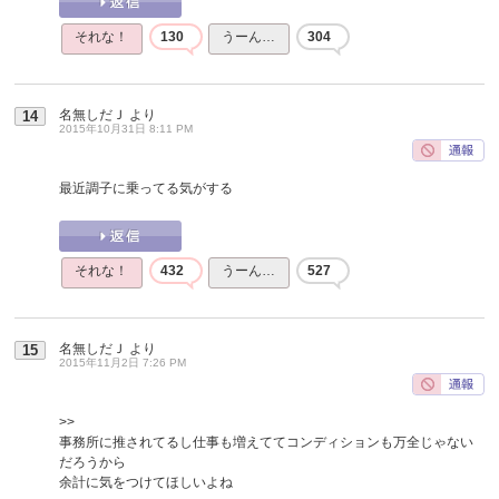
それな！
130
うーん…
304
名無しだＪ
より
14
2015年10月31日 8:11 PM
最近調子に乗ってる気がする
それな！
432
うーん…
527
名無しだＪ
より
15
2015年11月2日 7:26 PM
>>
事務所に推されてるし仕事も増えててコンディションも万全じゃない
だろうから
余計に気をつけてほしいよね