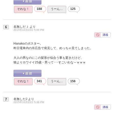
それな！
188
うーん…
125
名無しだＪ
より
6
2015年10月23日 5:00 PM
Hanakoのポスター。
昨日電車内の吊広告で発見して、めっちゃ見てしまった。
大人の男なのにこの髪形が似合う事も驚きだけど、
猫よりカワイイ25歳・男って･･･すごいわな～ｗｗｗ
それな！
341
うーん…
156
名無しだJ
より
7
2015年10月23日 5:36 PM