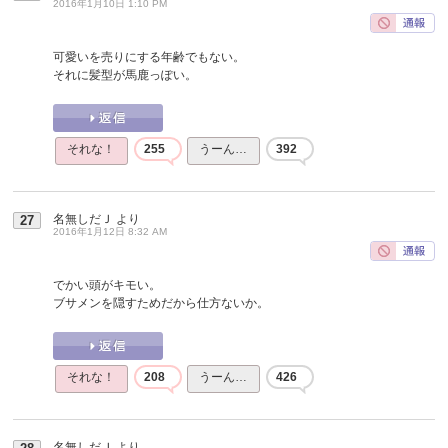
2016年1月10日 1:10 PM
可愛いを売りにする年齢でもない。
それに髪型が馬鹿っぽい。
それな！
255
うーん…
392
名無しだＪ
より
27
2016年1月12日 8:32 AM
でかい頭がキモい。
ブサメンを隠すためだから仕方ないか。
それな！
208
うーん…
426
名無しだＪ
より