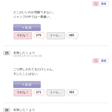
どこがいいのか理解できない。
ジャンプの中では一番嫌い。
それな！
275
うーん…
485
名無しだＪ
より
25
2016年1月7日 11:50 AM
ごり押しされてるだけじゃん。
大したことはない。
それな！
271
うーん…
393
名無しだＪ
より
26