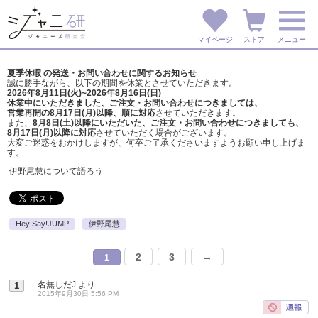
マイページ
ストア
メニュー
夏季休暇 の発送・お問い合わせに関するお知らせ
誠に勝手ながら、以下の期間を休業とさせていただきます。
2026年8月11日(火)~2026年8月16日(日)
休業中にいただきました、ご注文・お問い合わせにつきましては、
営業再開の8月17日(月)以降、順に対応
させていただきます。
また、
8月8日(土)以降にいただいた、ご注文・
お問い合わせにつきましても、
8月17日(月)以降に対応
させていただく場合がございます。
大変ご迷惑をおかけしますが、
何卒ご了承くださいますようお願い申し上げま
す。
伊野尾慧について語ろう
Hey!Say!JUMP
伊野尾慧
2
3
→
1
名無しだJ
より
1
2015年9月30日 5:56 PM