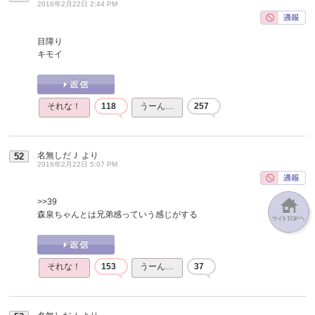
2016年2月22日 2:44 PM
目障り
キモイ
それな！
118
うーん…
257
名無しだＪ
より
52
2016年2月22日 5:07 PM
>>39
森泉ちゃんとは兄弟感っていう感じがする
それな！
153
うーん…
37