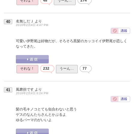
それな！
48
うーん…
274
名無しだＪ
より
40
2016年2月4日 4:47 PM
可愛い伊野尾は好物だが、そろそろ黒髪のカッコイイ伊野尾が恋しく
なってきた。
それな！
232
うーん…
77
風磨担です
より
41
2016年2月4日 6:24 PM
髪の毛キノコとても似合わないと思う
ゲスのなんたらさんとかぶるよ
ゆるパーマのがいいよ