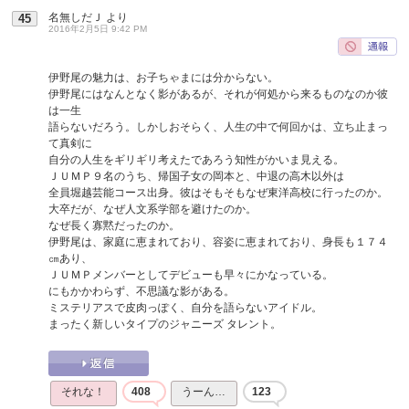
名無しだＪ
より
45
2016年2月5日 9:42 PM
伊野尾の魅力は、お子ちゃまには分からない。
伊野尾にはなんとなく影があるが、それが何処から来るものなのか彼
は一生
語らないだろう。しかしおそらく、人生の中で何回かは、立ち止まっ
て真剣に
自分の人生をギリギリ考えたであろう知性がかいま見える。
ＪＵＭＰ９名のうち、帰国子女の岡本と、中退の高木以外は
全員堀越芸能コース出身。彼はそもそもなぜ東洋高校に行ったのか。
大卒だが、なぜ人文系学部を避けたのか。
なぜ長く寡黙だったのか。
伊野尾は、家庭に恵まれており、容姿に恵まれており、身長も１７４
㎝あり、
ＪＵＭＰメンバーとしてデビューも早々にかなっている。
にもかかわらず、不思議な影がある。
ミステリアスで皮肉っぽく、自分を語らないアイドル。
まったく新しいタイプのジャニーズ タレント。
それな！
408
うーん…
123