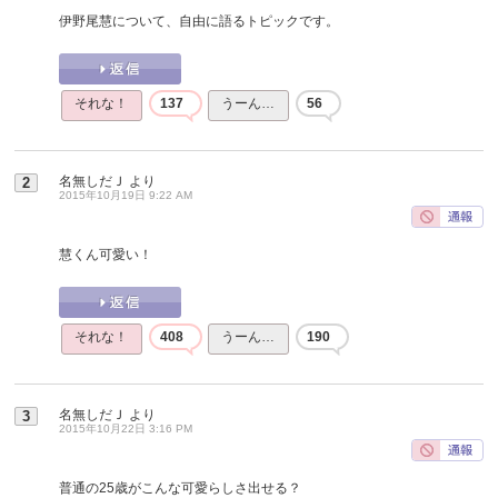
伊野尾慧について、自由に語るトピックです。
それな！
137
うーん…
56
名無しだＪ
より
2
2015年10月19日 9:22 AM
慧くん可愛い！
それな！
408
うーん…
190
名無しだＪ
より
3
2015年10月22日 3:16 PM
普通の25歳がこんな可愛らしさ出せる？