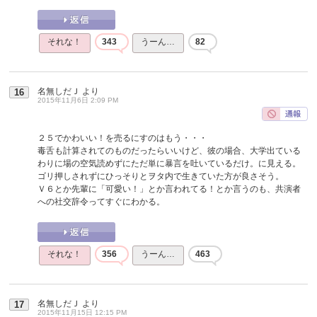
それな！
343
うーん…
82
名無しだＪ
より
16
2015年11月6日 2:09 PM
２５でかわいい！を売るにすのはもう・・・
毒舌も計算されてのものだったらいいけど、彼の場合、大学出ている
わりに場の空気読めずにただ単に暴言を吐いているだけ。に見える。
ゴリ押しされずにひっそりとヲタ内で生きていた方が良さそう。
Ｖ６とか先輩に「可愛い！」とか言われてる！とか言うのも、共演者
への社交辞令ってすぐにわかる。
それな！
356
うーん…
463
名無しだＪ
より
17
2015年11月15日 12:15 PM