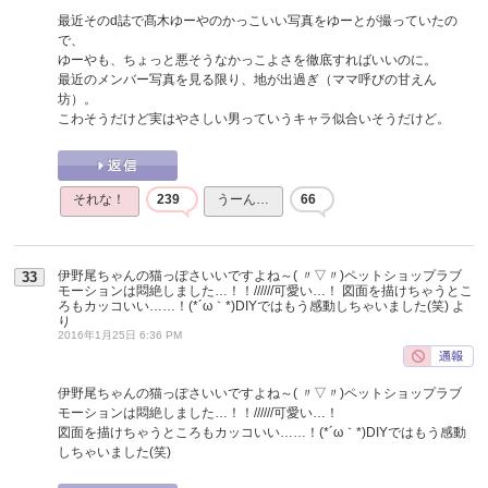
最近そのd誌で髙木ゆーやのかっこいい写真をゆーとが撮っていたの
で、
ゆーやも、ちょっと悪そうなかっこよさを徹底すればいいのに。
最近のメンバー写真を見る限り、地が出過ぎ（ママ呼びの甘えん
坊）。
こわそうだけど実はやさしい男っていうキャラ似合いそうだけど。
それな！
239
うーん…
66
伊野尾ちゃんの猫っぽさいいですよね～( 〃▽〃)ペットショップラブ
33
モーションは悶絶しました…！！//////可愛い…！ 図面を描けちゃうとこ
ろもカッコいい……！(*´ω｀*)DIYではもう感動しちゃいました(笑)
よ
り
2016年1月25日 6:36 PM
伊野尾ちゃんの猫っぽさいいですよね～( 〃▽〃)ペットショップラブ
モーションは悶絶しました…！！//////可愛い…！
図面を描けちゃうところもカッコいい……！(*´ω｀*)DIYではもう感動
しちゃいました(笑)