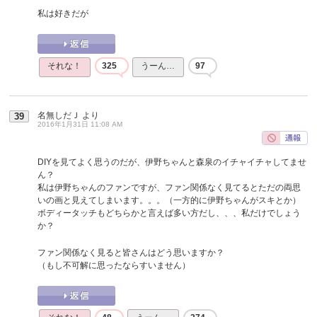
私は好きだが
それな！
325
うーん…
97
名無しだＪ
より
39
2016年1月31日 11:08 AM
DIYを見てよく思うのだが、伊野ちゃんと森泉のイチャイチャしてませ
ん？
私は伊野ちゃんのファンですが、ファン関係なく見てるとただの両思
いの画と見えてしまいます。。。（一方的に伊野ちゃんがスキとか）
ボディータッチもどちらかと言えば多い方だし、、、私だけでしょう
か？
ファン関係なく見ると皆さんはどう思いますか？
（もし不可解に思ったならすいません）