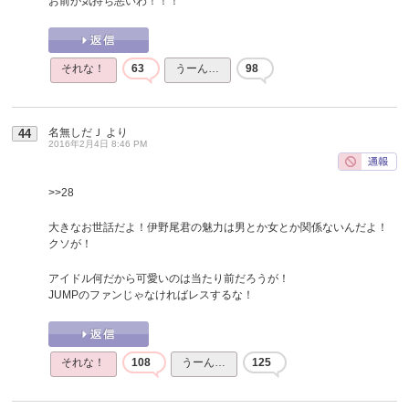
お前が気持ち悪いわ！！！
それな！
63
うーん…
98
名無しだＪ
より
44
2016年2月4日 8:46 PM
>>28
大きなお世話だよ！伊野尾君の魅力は男とか女とか関係ないんだよ！
クソが！
アイドル何だから可愛いのは当たり前だろうが！
JUMPのファンじゃなければレスするな！
それな！
108
うーん…
125