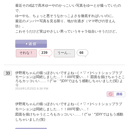
最近そのd誌で髙木ゆーやのかっこいい写真をゆーとが撮っていたの
で、
ゆーやも、ちょっと悪そうなかっこよさを徹底すればいいのに。
最近のメンバー写真を見る限り、地が出過ぎ（ママ呼びの甘えん
坊）。
こわそうだけど実はやさしい男っていうキャラ似合いそうだけど。
それな！
239
うーん…
66
伊野尾ちゃんの猫っぽさいいですよね～( 〃▽〃)ペットショップラブ
33
モーションは悶絶しました…！！//////可愛い…！ 図面を描けちゃうとこ
ろもカッコいい……！(*´ω｀*)DIYではもう感動しちゃいました(笑)
よ
り
2016年1月25日 6:36 PM
伊野尾ちゃんの猫っぽさいいですよね～( 〃▽〃)ペットショップラブ
モーションは悶絶しました…！！//////可愛い…！
図面を描けちゃうところもカッコいい……！(*´ω｀*)DIYではもう感動
しちゃいました(笑)