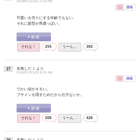
2016年1月10日 1:10 PM
可愛いを売りにする年齢でもない。
それに髪型が馬鹿っぽい。
それな！
255
うーん…
392
名無しだＪ
より
27
2016年1月12日 8:32 AM
でかい頭がキモい。
ブサメンを隠すためだから仕方ないか。
それな！
208
うーん…
426
名無しだＪ
より