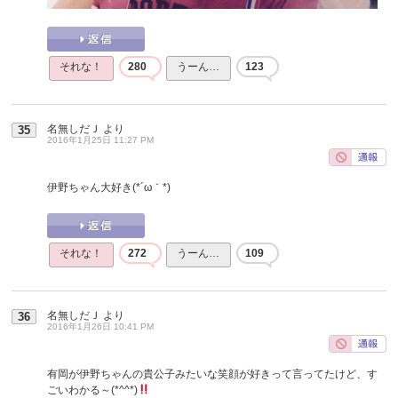
それな！
280
うーん…
123
名無しだＪ
より
35
2016年1月25日 11:27 PM
伊野ちゃん大好き(*´ω｀*)
それな！
272
うーん…
109
名無しだＪ
より
36
2016年1月26日 10:41 PM
有岡が伊野ちゃんの貴公子みたいな笑顔が好きって言ってたけど、す
ごいわかる～(*^^*)