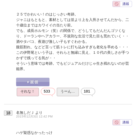
２５でかわいい！のはじっさい奇跡。
ジャニはもともと、素材としては並より上を入所させてんだから、二
十歳位まではカワイイの当たり前。
でも、成長ホルモン（笑）の関係で、どうしてもだんだんゴツくな
り、ドーランやヘアカラー、不規則な生活で見た目も荒れていく・・
酒やタバコ、夜遊び激しい子もすぐわかる。
腹筋割れ、などど言って筋トレに打ち込みすぎも老化を早める・・・
この伊野尾という子は、それらと無縁に見え、１０代の美しさが手つ
かずで残ってる気が・・
そういう意味では奇跡。でもビジュアルだけじゃ生き残れないのが芸
能界。
それな！
533
うーん…
101
名無しだＪ
より
18
2015年12月3日 12:42 PM
ハゲ疑惑なかったっけ