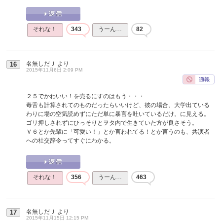
それな！
343
うーん…
82
名無しだＪ
より
16
2015年11月6日 2:09 PM
２５でかわいい！を売るにすのはもう・・・
毒舌も計算されてのものだったらいいけど、彼の場合、大学出ている
わりに場の空気読めずにただ単に暴言を吐いているだけ。に見える。
ゴリ押しされずにひっそりとヲタ内で生きていた方が良さそう。
Ｖ６とか先輩に「可愛い！」とか言われてる！とか言うのも、共演者
への社交辞令ってすぐにわかる。
それな！
356
うーん…
463
名無しだＪ
より
17
2015年11月15日 12:15 PM