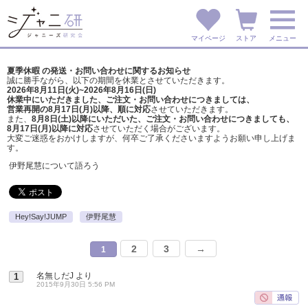
マイページ
ストア
メニュー
夏季休暇 の発送・お問い合わせに関するお知らせ
誠に勝手ながら、以下の期間を休業とさせていただきます。
2026年8月11日(火)~2026年8月16日(日)
休業中にいただきました、ご注文・お問い合わせにつきましては、
営業再開の8月17日(月)以降、順に対応
させていただきます。
また、
8月8日(土)以降にいただいた、ご注文・
お問い合わせにつきましても、
8月17日(月)以降に対応
させていただく場合がございます。
大変ご迷惑をおかけしますが、
何卒ご了承くださいますようお願い申し上げま
す。
伊野尾慧について語ろう
Hey!Say!JUMP
伊野尾慧
2
3
→
1
名無しだJ
より
1
2015年9月30日 5:56 PM