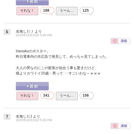
それな！
188
うーん…
125
名無しだＪ
より
6
2015年10月23日 5:00 PM
Hanakoのポスター。
昨日電車内の吊広告で発見して、めっちゃ見てしまった。
大人の男なのにこの髪形が似合う事も驚きだけど、
猫よりカワイイ25歳・男って･･･すごいわな～ｗｗｗ
それな！
341
うーん…
156
名無しだJ
より
7
2015年10月23日 5:36 PM