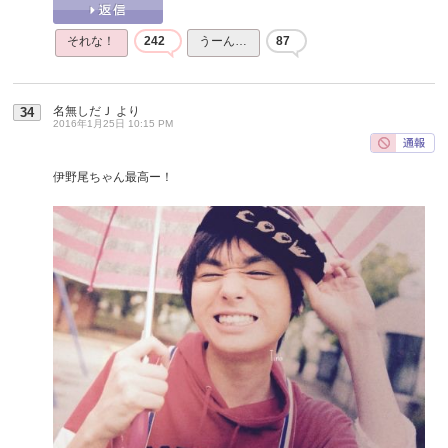
それな！
242
うーん…
87
名無しだＪ
より
34
2016年1月25日 10:15 PM
伊野尾ちゃん最高ー！