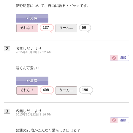
伊野尾慧について、自由に語るトピックです。
それな！
137
うーん…
56
名無しだＪ
より
2
2015年10月19日 9:22 AM
慧くん可愛い！
それな！
408
うーん…
190
名無しだＪ
より
3
2015年10月22日 3:16 PM
普通の25歳がこんな可愛らしさ出せる？