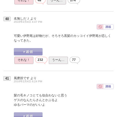
それな！
48
うーん…
274
名無しだＪ
より
40
2016年2月4日 4:47 PM
可愛い伊野尾は好物だが、そろそろ黒髪のカッコイイ伊野尾が恋しく
なってきた。
それな！
232
うーん…
77
風磨担です
より
41
2016年2月4日 6:24 PM
髪の毛キノコとても似合わないと思う
ゲスのなんたらさんとかぶるよ
ゆるパーマのがいいよ