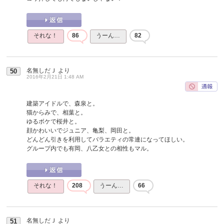
それな！
86
うーん…
82
名無しだＪ
より
50
2016年2月21日 1:48 AM
建築アイドルで、森泉と。
猫からみで、相葉と。
ゆるボケで桜井と。
顔かわいいでジュニア、亀梨、岡田と。
どんどん引きを利用してバラエティの常連になってほしい。
グループ内でも有岡、八乙女との相性もマル。
それな！
208
うーん…
66
名無しだＪ
より
51