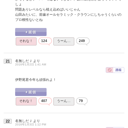
しょ
問題ありレベルなら植え込めばいいじゃん
山田みたいに、前歯オールセラミック・クラウンにしちゃうくらいの
プロ根性ないとね
それな！
124
うーん…
249
名無しだＪ
より
21
2016年1月2日 1:41 AM
伊野尾君今年も頑張れよ！
それな！
407
うーん…
79
名無しだＪ
より
22
2016年1月3日 1:12 PM