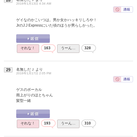
28
2016年1月13日 4:34 AM
ゲイなのかこいつは。男か女かハッキリしろや！
JrのJ.J Expressにいた頃のほうが男らしかった。
それな！
163
うーん…
328
名無しだＪ
より
29
2016年1月17日 2:05 PM
ゲスのボーカル
雨上がりのほとちゃん
髪型一緒
それな！
193
うーん…
310