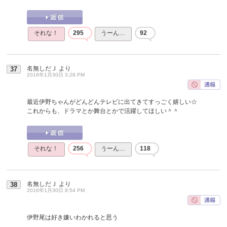
それな！
295
うーん…
92
名無しだＪ
より
37
2016年1月30日 3:28 PM
最近伊野ちゃんがどんどんテレビに出てきてすっごく嬉しい☆
これからも、ドラマとか舞台とかで活躍してほしい＾＾
それな！
256
うーん…
118
名無しだＪ
より
38
2016年1月30日 8:54 PM
伊野尾は好き嫌いわかれると思う