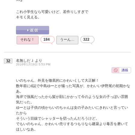
>>3
これ小学生なら可愛いけど、若作りしすぎで
キモく見える。
それな！
184
うーん…
322
名無しだＪ
より
32
2016年1月19日 5:53 PM
いのちゃん、外見を徹底的にかわいくして大正解！
数年前にd誌で中島ゆーとが撮った写真が、かわいい伊野尾の初期かな
あ。
海岸で強風だったから髪が顔にかかって今のような女の子っぽい雰囲
気だった。
ゆーとは子供の頃からいのちゃんは女の子みたいにきれいと言ってい
たから
そういう目線でシャッターを切ったんだろうけど。
でもいのちゃん、かわいい売りするつもりなら建築より毒舌を磨いて
ほしいなあ。