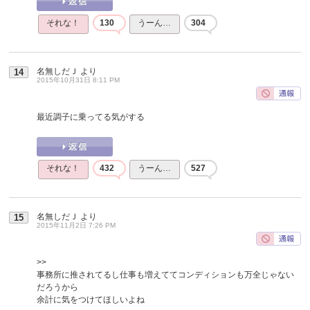
それな！
130
うーん…
304
名無しだＪ
より
14
2015年10月31日 8:11 PM
最近調子に乗ってる気がする
それな！
432
うーん…
527
名無しだＪ
より
15
2015年11月2日 7:26 PM
>>
事務所に推されてるし仕事も増えててコンディションも万全じゃない
だろうから
余計に気をつけてほしいよね