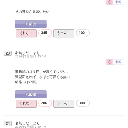
その可愛さ見習いたい
それな！
345
うーん…
102
名無しだＪ
より
23
2016年1月5日 8:45 PM
事務所のゴリ押しが凄くてウザい。
髪型変えれば、さほど可愛くも無い。
幼稚っぽい頭。
それな！
286
うーん…
380
名無しだＪ
より
24
2016年1月6日 1:49 PM