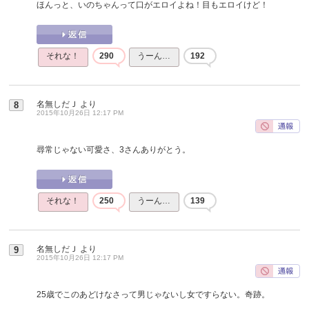
ほんっと、いのちゃんって口がエロイよね！目もエロイけど！
それな！
290
うーん…
192
名無しだＪ
より
8
2015年10月26日 12:17 PM
尋常じゃない可愛さ、3さんありがとう。
それな！
250
うーん…
139
名無しだＪ
より
9
2015年10月26日 12:17 PM
25歳でこのあどけなさって男じゃないし女ですらない。奇跡。