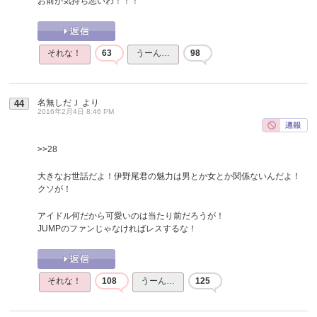
お前が気持ち悪いわ！！！
それな！
63
うーん…
98
名無しだＪ
より
44
2016年2月4日 8:46 PM
>>28
大きなお世話だよ！伊野尾君の魅力は男とか女とか関係ないんだよ！
クソが！
アイドル何だから可愛いのは当たり前だろうが！
JUMPのファンじゃなければレスするな！
それな！
108
うーん…
125