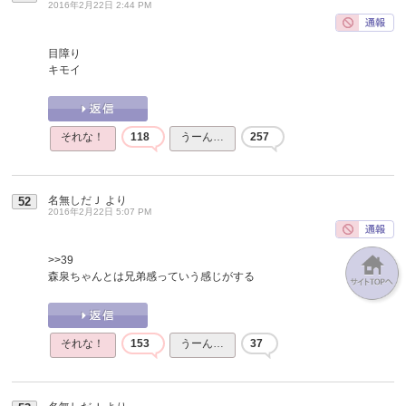
2016年2月22日 2:44 PM
目障り
キモイ
それな！
118
うーん…
257
名無しだＪ
より
52
2016年2月22日 5:07 PM
>>39
森泉ちゃんとは兄弟感っていう感じがする
それな！
153
うーん…
37