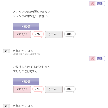
どこがいいのか理解できない。
ジャンプの中では一番嫌い。
それな！
275
うーん…
485
名無しだＪ
より
25
2016年1月7日 11:50 AM
ごり押しされてるだけじゃん。
大したことはない。
それな！
271
うーん…
393
名無しだＪ
より
26