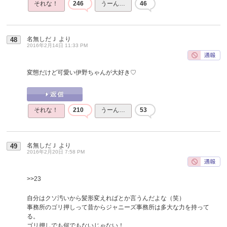
それな！
246
うーん…
46
名無しだＪ
より
48
2016年2月14日 11:33 PM
変態だけど可愛い伊野ちゃんが大好き♡
それな！
210
うーん…
53
名無しだＪ
より
49
2016年2月20日 7:58 PM
>>23
自分はクソ汚いから髪形変えればとか言うんだよな（笑）
事務所のゴリ押しって昔からジャニーズ事務所は多大な力を持って
る。
ゴリ押しでも何でもないじゃない！