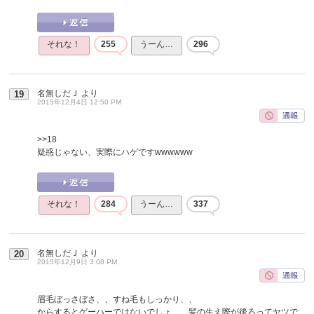
それな！
255
うーん…
296
名無しだＪ
より
19
2015年12月4日 12:50 PM
>>18
疑惑じゃない、実際にハゲですwwwwww
それな！
284
うーん…
337
名無しだＪ
より
20
2015年12月9日 3:08 PM
眉毛ぼっさぼさ、、すね毛もしっかり、、
からするとゲーハーではないでしょ、、髪の生え際が後ろってヤツで