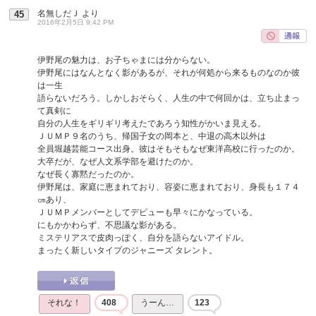
名無しだＪ
より
45
2016年2月5日 9:42 PM
伊野尾の魅力は、お子ちゃまには分からない。
伊野尾にはなんとなく影があるが、それが何処から来るものなのか彼
は一生
語らないだろう。しかしおそらく、人生の中で何回かは、立ち止まっ
て真剣に
自分の人生をギリギリ考えたであろう知性がかいま見える。
ＪＵＭＰ９名のうち、帰国子女の岡本と、中退の高木以外は
全員堀越芸能コース出身。彼はそもそもなぜ東洋高校に行ったのか。
大卒だが、なぜ人文系学部を避けたのか。
なぜ長く寡黙だったのか。
伊野尾は、家庭に恵まれており、容姿に恵まれており、身長も１７４
㎝あり、
ＪＵＭＰメンバーとしてデビューも早々にかなっている。
にもかかわらず、不思議な影がある。
ミステリアスで皮肉っぽく、自分を語らないアイドル。
まったく新しいタイプのジャニーズ タレント。
それな！
408
うーん…
123