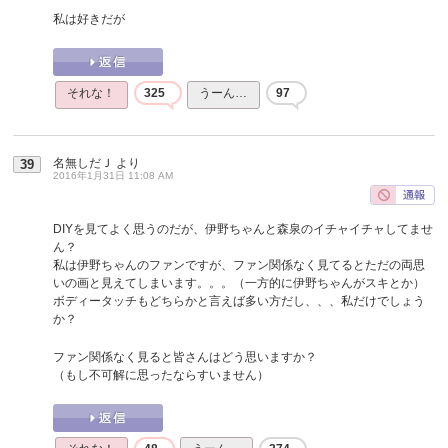
私は好きだが
それな！
325
うーん…
97
名無しだＪ
より
39
2016年1月31日 11:08 AM
DIYを見てよく思うのだが、伊野ちゃんと森泉のイチャイチャしてませ
ん？
私は伊野ちゃんのファンですが、ファン関係なく見てるとただの両思
いの画と見えてしまいます。。。（一方的に伊野ちゃんがスキとか）
ボディータッチもどちらかと言えば多い方だし、、、私だけでしょう
か？
ファン関係なく見ると皆さんはどう思いますか？
（もし不可解に思ったならすいません）