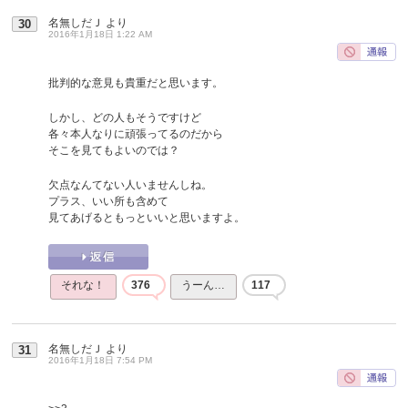
名無しだＪ
より
30
2016年1月18日 1:22 AM
批判的な意見も貴重だと思います。
しかし、どの人もそうですけど
各々本人なりに頑張ってるのだから
そこを見てもよいのでは？
欠点なんてない人いませんしね。
プラス、いい所も含めて
見てあげるともっといいと思いますよ。
それな！
376
うーん…
117
名無しだＪ
より
31
2016年1月18日 7:54 PM