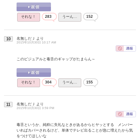
それな！
283
うーん…
152
名無しだＪ
より
10
2015年10月30日 10:17 AM
このビジュアルと毒舌のギャップがたまらん～
それな！
304
うーん…
155
名無しだＪ
より
11
2015年10月30日 3:59 PM
毒舌というか、純粋に失礼なときがあるからヒヤッとする メンバー
いればカバーされるけど、単体でテレビ出ることが急に増えたから気
をつけてほしいな