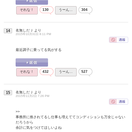
それな！
130
うーん…
304
名無しだＪ
より
14
2015年10月31日 8:11 PM
最近調子に乗ってる気がする
それな！
432
うーん…
527
名無しだＪ
より
15
2015年11月2日 7:26 PM
>>
事務所に推されてるし仕事も増えててコンディションも万全じゃない
だろうから
余計に気をつけてほしいよね