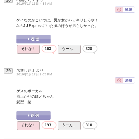
28
2016年1月13日 4:34 AM
ゲイなのかこいつは。男か女かハッキリしろや！
JrのJ.J Expressにいた頃のほうが男らしかった。
それな！
163
うーん…
328
名無しだＪ
より
29
2016年1月17日 2:05 PM
ゲスのボーカル
雨上がりのほとちゃん
髪型一緒
それな！
193
うーん…
310