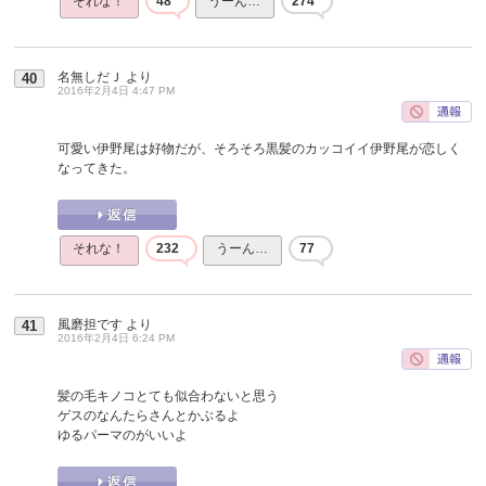
それな！
48
うーん…
274
名無しだＪ
より
40
2016年2月4日 4:47 PM
可愛い伊野尾は好物だが、そろそろ黒髪のカッコイイ伊野尾が恋しく
なってきた。
それな！
232
うーん…
77
風磨担です
より
41
2016年2月4日 6:24 PM
髪の毛キノコとても似合わないと思う
ゲスのなんたらさんとかぶるよ
ゆるパーマのがいいよ