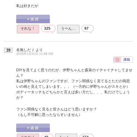
私は好きだが
それな！
325
うーん…
97
名無しだＪ
より
39
2016年1月31日 11:08 AM
DIYを見てよく思うのだが、伊野ちゃんと森泉のイチャイチャしてませ
ん？
私は伊野ちゃんのファンですが、ファン関係なく見てるとただの両思
いの画と見えてしまいます。。。（一方的に伊野ちゃんがスキとか）
ボディータッチもどちらかと言えば多い方だし、、、私だけでしょう
か？
ファン関係なく見ると皆さんはどう思いますか？
（もし不可解に思ったならすいません）