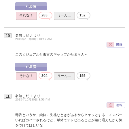
それな！
283
うーん…
152
名無しだＪ
より
10
2015年10月30日 10:17 AM
このビジュアルと毒舌のギャップがたまらん～
それな！
304
うーん…
155
名無しだＪ
より
11
2015年10月30日 3:59 PM
毒舌というか、純粋に失礼なときがあるからヒヤッとする メンバー
いればカバーされるけど、単体でテレビ出ることが急に増えたから気
をつけてほしいな