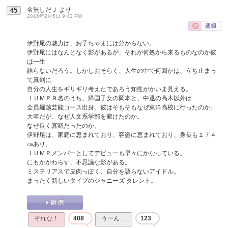
名無しだＪ
より
45
2016年2月5日 9:42 PM
伊野尾の魅力は、お子ちゃまには分からない。
伊野尾にはなんとなく影があるが、それが何処から来るものなのか彼
は一生
語らないだろう。しかしおそらく、人生の中で何回かは、立ち止まっ
て真剣に
自分の人生をギリギリ考えたであろう知性がかいま見える。
ＪＵＭＰ９名のうち、帰国子女の岡本と、中退の高木以外は
全員堀越芸能コース出身。彼はそもそもなぜ東洋高校に行ったのか。
大卒だが、なぜ人文系学部を避けたのか。
なぜ長く寡黙だったのか。
伊野尾は、家庭に恵まれており、容姿に恵まれており、身長も１７４
㎝あり、
ＪＵＭＰメンバーとしてデビューも早々にかなっている。
にもかかわらず、不思議な影がある。
ミステリアスで皮肉っぽく、自分を語らないアイドル。
まったく新しいタイプのジャニーズ タレント。
それな！
408
うーん…
123