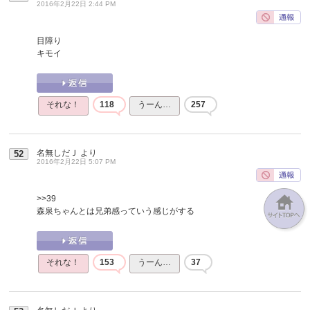
2016年2月22日 2:44 PM
目障り
キモイ
それな！
118
うーん…
257
名無しだＪ
より
52
2016年2月22日 5:07 PM
>>39
森泉ちゃんとは兄弟感っていう感じがする
それな！
153
うーん…
37