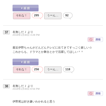
それな！
295
うーん…
92
名無しだＪ
より
37
2016年1月30日 3:28 PM
最近伊野ちゃんがどんどんテレビに出てきてすっごく嬉しい☆
これからも、ドラマとか舞台とかで活躍してほしい＾＾
それな！
256
うーん…
118
名無しだＪ
より
38
2016年1月30日 8:54 PM
伊野尾は好き嫌いわかれると思う