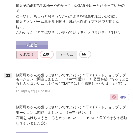
最近そのd誌で髙木ゆーやのかっこいい写真をゆーとが撮っていたの
で、
ゆーやも、ちょっと悪そうなかっこよさを徹底すればいいのに。
最近のメンバー写真を見る限り、地が出過ぎ（ママ呼びの甘えん
坊）。
こわそうだけど実はやさしい男っていうキャラ似合いそうだけど。
それな！
239
うーん…
66
伊野尾ちゃんの猫っぽさいいですよね～( 〃▽〃)ペットショップラブ
33
モーションは悶絶しました…！！//////可愛い…！ 図面を描けちゃうとこ
ろもカッコいい……！(*´ω｀*)DIYではもう感動しちゃいました(笑)
よ
り
2016年1月25日 6:36 PM
伊野尾ちゃんの猫っぽさいいですよね～( 〃▽〃)ペットショップラブ
モーションは悶絶しました…！！//////可愛い…！
図面を描けちゃうところもカッコいい……！(*´ω｀*)DIYではもう感動
しちゃいました(笑)