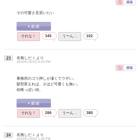
その可愛さ見習いたい
それな！
345
うーん…
102
名無しだＪ
より
23
2016年1月5日 8:45 PM
事務所のゴリ押しが凄くてウザい。
髪型変えれば、さほど可愛くも無い。
幼稚っぽい頭。
それな！
286
うーん…
380
名無しだＪ
より
24
2016年1月6日 1:49 PM