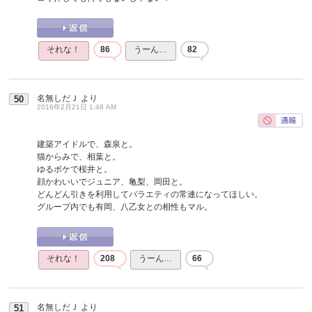
それな！
86
うーん…
82
名無しだＪ
より
50
2016年2月21日 1:48 AM
建築アイドルで、森泉と。
猫からみで、相葉と。
ゆるボケで桜井と。
顔かわいいでジュニア、亀梨、岡田と。
どんどん引きを利用してバラエティの常連になってほしい。
グループ内でも有岡、八乙女との相性もマル。
それな！
208
うーん…
66
名無しだＪ
より
51