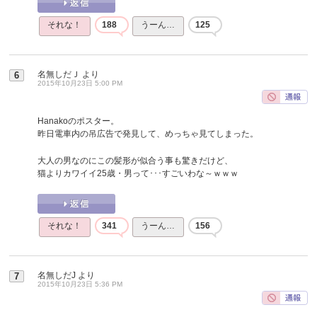
それな！
188
うーん…
125
名無しだＪ
より
6
2015年10月23日 5:00 PM
Hanakoのポスター。
昨日電車内の吊広告で発見して、めっちゃ見てしまった。
大人の男なのにこの髪形が似合う事も驚きだけど、
猫よりカワイイ25歳・男って･･･すごいわな～ｗｗｗ
それな！
341
うーん…
156
名無しだJ
より
7
2015年10月23日 5:36 PM