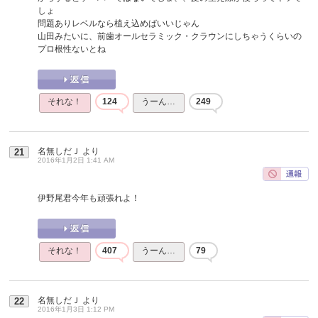
しょ
問題ありレベルなら植え込めばいいじゃん
山田みたいに、前歯オールセラミック・クラウンにしちゃうくらいの
プロ根性ないとね
それな！
124
うーん…
249
名無しだＪ
より
21
2016年1月2日 1:41 AM
伊野尾君今年も頑張れよ！
それな！
407
うーん…
79
名無しだＪ
より
22
2016年1月3日 1:12 PM