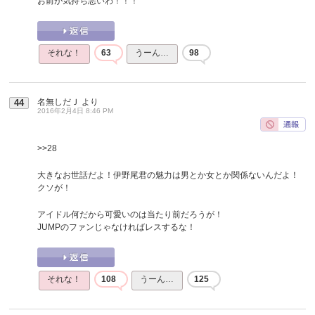
お前が気持ち悪いわ！！！
それな！
63
うーん…
98
名無しだＪ
より
44
2016年2月4日 8:46 PM
>>28
大きなお世話だよ！伊野尾君の魅力は男とか女とか関係ないんだよ！
クソが！
アイドル何だから可愛いのは当たり前だろうが！
JUMPのファンじゃなければレスするな！
それな！
108
うーん…
125