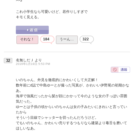
>>3
これ小学生なら可愛いけど、若作りしすぎで
キモく見える。
それな！
184
うーん…
322
名無しだＪ
より
32
2016年1月19日 5:53 PM
いのちゃん、外見を徹底的にかわいくして大正解！
数年前にd誌で中島ゆーとが撮った写真が、かわいい伊野尾の初期かな
あ。
海岸で強風だったから髪が顔にかかって今のような女の子っぽい雰囲
気だった。
ゆーとは子供の頃からいのちゃんは女の子みたいにきれいと言ってい
たから
そういう目線でシャッターを切ったんだろうけど。
でもいのちゃん、かわいい売りするつもりなら建築より毒舌を磨いて
ほしいなあ。