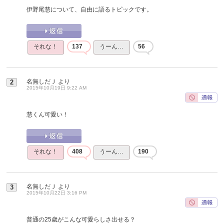
伊野尾慧について、自由に語るトピックです。
それな！
137
うーん…
56
名無しだＪ
より
2
2015年10月19日 9:22 AM
慧くん可愛い！
それな！
408
うーん…
190
名無しだＪ
より
3
2015年10月22日 3:16 PM
普通の25歳がこんな可愛らしさ出せる？