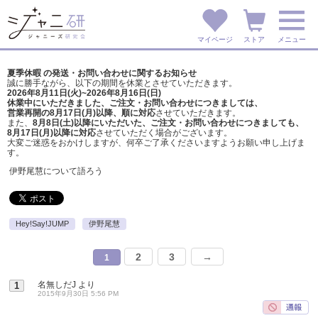
マイページ
ストア
メニュー
夏季休暇 の発送・お問い合わせに関するお知らせ
誠に勝手ながら、以下の期間を休業とさせていただきます。
2026年8月11日(火)~2026年8月16日(日)
休業中にいただきました、ご注文・お問い合わせにつきましては、
営業再開の8月17日(月)以降、順に対応
させていただきます。
また、
8月8日(土)以降にいただいた、ご注文・
お問い合わせにつきましても、
8月17日(月)以降に対応
させていただく場合がございます。
大変ご迷惑をおかけしますが、
何卒ご了承くださいますようお願い申し上げま
す。
伊野尾慧について語ろう
Hey!Say!JUMP
伊野尾慧
2
3
→
1
名無しだJ
より
1
2015年9月30日 5:56 PM