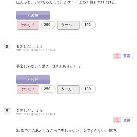
ほんっと、いのちゃんって口がエロイよね！目もエロイけど！
それな！
290
うーん…
192
名無しだＪ
より
8
2015年10月26日 12:17 PM
尋常じゃない可愛さ、3さんありがとう。
それな！
250
うーん…
139
名無しだＪ
より
9
2015年10月26日 12:17 PM
25歳でこのあどけなさって男じゃないし女ですらない。奇跡。