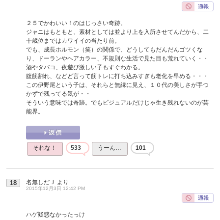
２５でかわいい！のはじっさい奇跡。
ジャニはもともと、素材としては並より上を入所させてんだから、二
十歳位まではカワイイの当たり前。
でも、成長ホルモン（笑）の関係で、どうしてもだんだんゴツくな
り、ドーランやヘアカラー、不規則な生活で見た目も荒れていく・・
酒やタバコ、夜遊び激しい子もすぐわかる。
腹筋割れ、などど言って筋トレに打ち込みすぎも老化を早める・・・
この伊野尾という子は、それらと無縁に見え、１０代の美しさが手つ
かずで残ってる気が・・
そういう意味では奇跡。でもビジュアルだけじゃ生き残れないのが芸
能界。
それな！
533
うーん…
101
名無しだＪ
より
18
2015年12月3日 12:42 PM
ハゲ疑惑なかったっけ