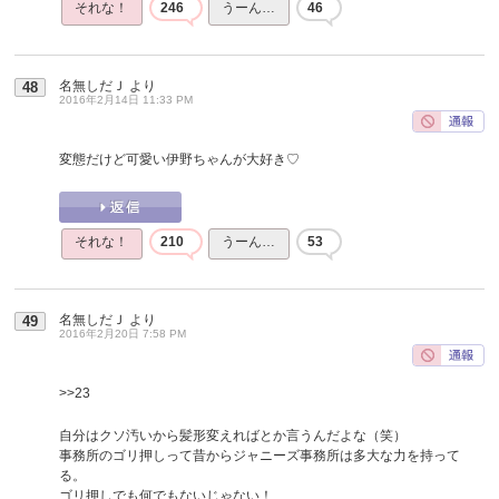
それな！
246
うーん…
46
名無しだＪ
より
48
2016年2月14日 11:33 PM
変態だけど可愛い伊野ちゃんが大好き♡
それな！
210
うーん…
53
名無しだＪ
より
49
2016年2月20日 7:58 PM
>>23
自分はクソ汚いから髪形変えればとか言うんだよな（笑）
事務所のゴリ押しって昔からジャニーズ事務所は多大な力を持って
る。
ゴリ押しでも何でもないじゃない！