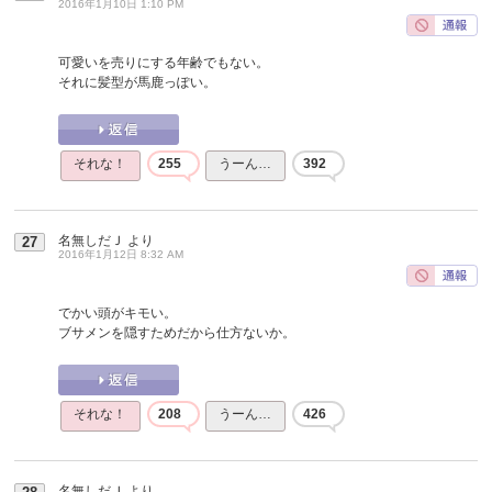
2016年1月10日 1:10 PM
可愛いを売りにする年齢でもない。
それに髪型が馬鹿っぽい。
それな！
255
うーん…
392
名無しだＪ
より
27
2016年1月12日 8:32 AM
でかい頭がキモい。
ブサメンを隠すためだから仕方ないか。
それな！
208
うーん…
426
名無しだＪ
より