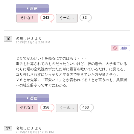
それな！
343
うーん…
82
名無しだＪ
より
16
2015年11月6日 2:09 PM
２５でかわいい！を売るにすのはもう・・・
毒舌も計算されてのものだったらいいけど、彼の場合、大学出ている
わりに場の空気読めずにただ単に暴言を吐いているだけ。に見える。
ゴリ押しされずにひっそりとヲタ内で生きていた方が良さそう。
Ｖ６とか先輩に「可愛い！」とか言われてる！とか言うのも、共演者
への社交辞令ってすぐにわかる。
それな！
356
うーん…
463
名無しだＪ
より
17
2015年11月15日 12:15 PM