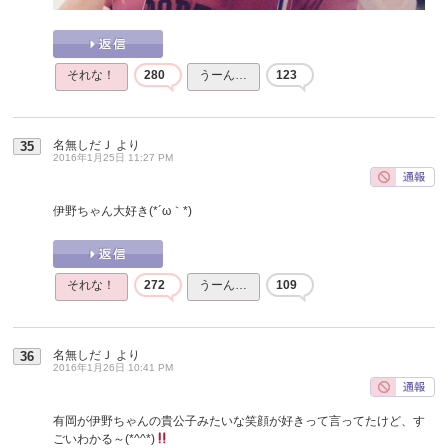
それな！
280
うーん…
123
名無しだＪ
より
35
2016年1月25日 11:27 PM
伊野ちゃん大好き(*´ω｀*)
それな！
272
うーん…
109
名無しだＪ
より
36
2016年1月26日 10:41 PM
有岡が伊野ちゃんの貴公子みたいな笑顔が好きって言ってたけど、す
ごいわかる～(*^^*)