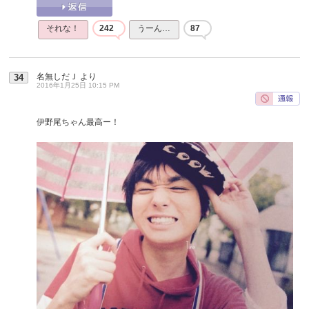
それな！
242
うーん…
87
名無しだＪ
より
34
2016年1月25日 10:15 PM
伊野尾ちゃん最高ー！