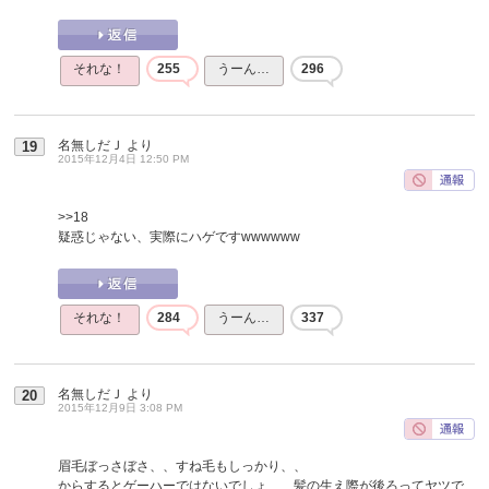
それな！
255
うーん…
296
名無しだＪ
より
19
2015年12月4日 12:50 PM
>>18
疑惑じゃない、実際にハゲですwwwwww
それな！
284
うーん…
337
名無しだＪ
より
20
2015年12月9日 3:08 PM
眉毛ぼっさぼさ、、すね毛もしっかり、、
からするとゲーハーではないでしょ、、髪の生え際が後ろってヤツで