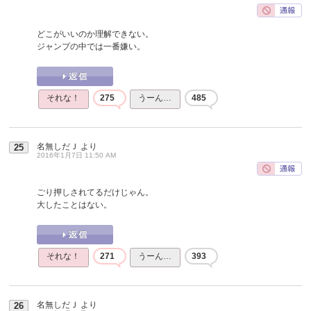
どこがいいのか理解できない。
ジャンプの中では一番嫌い。
それな！
275
うーん…
485
名無しだＪ
より
25
2016年1月7日 11:50 AM
ごり押しされてるだけじゃん。
大したことはない。
それな！
271
うーん…
393
名無しだＪ
より
26