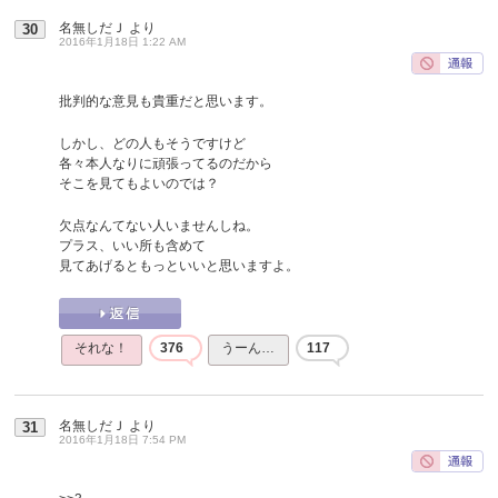
名無しだＪ
より
30
2016年1月18日 1:22 AM
批判的な意見も貴重だと思います。
しかし、どの人もそうですけど
各々本人なりに頑張ってるのだから
そこを見てもよいのでは？
欠点なんてない人いませんしね。
プラス、いい所も含めて
見てあげるともっといいと思いますよ。
それな！
376
うーん…
117
名無しだＪ
より
31
2016年1月18日 7:54 PM