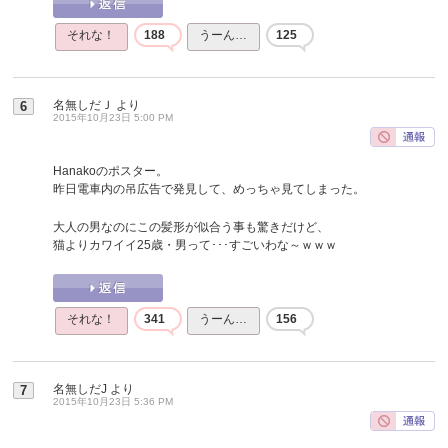
それな！
188
うーん…
125
名無しだＪ
より
6
2015年10月23日 5:00 PM
Hanakoのポスター。
昨日電車内の吊広告で発見して、めっちゃ見てしまった。
大人の男なのにこの髪形が似合う事も驚きだけど、
猫よりカワイイ25歳・男って･･･すごいわな～ｗｗｗ
それな！
341
うーん…
156
名無しだJ
より
7
2015年10月23日 5:36 PM