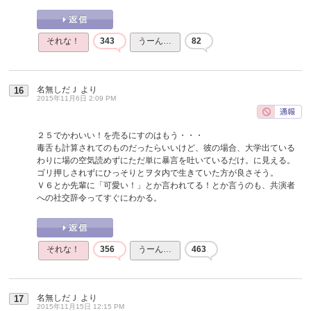
それな！
343
うーん…
82
名無しだＪ
より
16
2015年11月6日 2:09 PM
２５でかわいい！を売るにすのはもう・・・
毒舌も計算されてのものだったらいいけど、彼の場合、大学出ている
わりに場の空気読めずにただ単に暴言を吐いているだけ。に見える。
ゴリ押しされずにひっそりとヲタ内で生きていた方が良さそう。
Ｖ６とか先輩に「可愛い！」とか言われてる！とか言うのも、共演者
への社交辞令ってすぐにわかる。
それな！
356
うーん…
463
名無しだＪ
より
17
2015年11月15日 12:15 PM