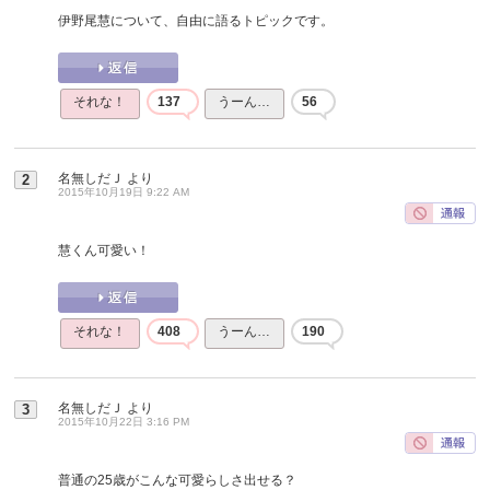
伊野尾慧について、自由に語るトピックです。
それな！
137
うーん…
56
名無しだＪ
より
2
2015年10月19日 9:22 AM
慧くん可愛い！
それな！
408
うーん…
190
名無しだＪ
より
3
2015年10月22日 3:16 PM
普通の25歳がこんな可愛らしさ出せる？