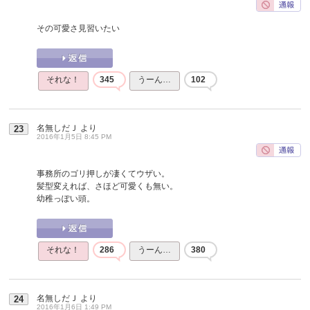
その可愛さ見習いたい
それな！
345
うーん…
102
名無しだＪ
より
23
2016年1月5日 8:45 PM
事務所のゴリ押しが凄くてウザい。
髪型変えれば、さほど可愛くも無い。
幼稚っぽい頭。
それな！
286
うーん…
380
名無しだＪ
より
24
2016年1月6日 1:49 PM