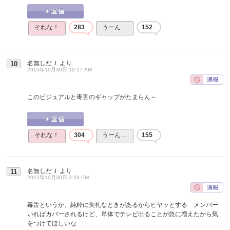
それな！
283
うーん…
152
名無しだＪ
より
10
2015年10月30日 10:17 AM
このビジュアルと毒舌のギャップがたまらん～
それな！
304
うーん…
155
名無しだＪ
より
11
2015年10月30日 3:59 PM
毒舌というか、純粋に失礼なときがあるからヒヤッとする メンバー
いればカバーされるけど、単体でテレビ出ることが急に増えたから気
をつけてほしいな