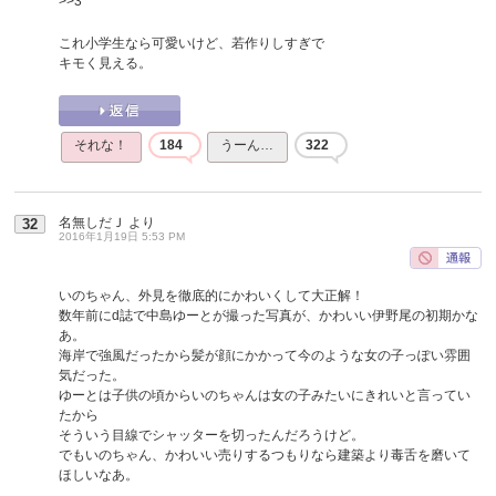
>>3
これ小学生なら可愛いけど、若作りしすぎで
キモく見える。
それな！
184
うーん…
322
名無しだＪ
より
32
2016年1月19日 5:53 PM
いのちゃん、外見を徹底的にかわいくして大正解！
数年前にd誌で中島ゆーとが撮った写真が、かわいい伊野尾の初期かな
あ。
海岸で強風だったから髪が顔にかかって今のような女の子っぽい雰囲
気だった。
ゆーとは子供の頃からいのちゃんは女の子みたいにきれいと言ってい
たから
そういう目線でシャッターを切ったんだろうけど。
でもいのちゃん、かわいい売りするつもりなら建築より毒舌を磨いて
ほしいなあ。