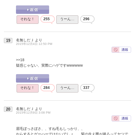
それな！
255
うーん…
296
名無しだＪ
より
19
2015年12月4日 12:50 PM
>>18
疑惑じゃない、実際にハゲですwwwwww
それな！
284
うーん…
337
名無しだＪ
より
20
2015年12月9日 3:08 PM
眉毛ぼっさぼさ、、すね毛もしっかり、、
からするとゲーハーではないでしょ、、髪の生え際が後ろってヤツで