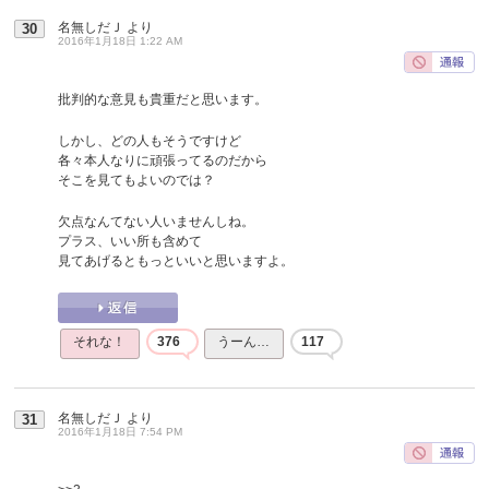
名無しだＪ
より
30
2016年1月18日 1:22 AM
批判的な意見も貴重だと思います。
しかし、どの人もそうですけど
各々本人なりに頑張ってるのだから
そこを見てもよいのでは？
欠点なんてない人いませんしね。
プラス、いい所も含めて
見てあげるともっといいと思いますよ。
それな！
376
うーん…
117
名無しだＪ
より
31
2016年1月18日 7:54 PM