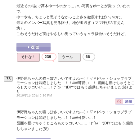
最近そのd誌で髙木ゆーやのかっこいい写真をゆーとが撮っていたの
で、
ゆーやも、ちょっと悪そうなかっこよさを徹底すればいいのに。
最近のメンバー写真を見る限り、地が出過ぎ（ママ呼びの甘えん
坊）。
こわそうだけど実はやさしい男っていうキャラ似合いそうだけど。
それな！
239
うーん…
66
伊野尾ちゃんの猫っぽさいいですよね～( 〃▽〃)ペットショップラブ
33
モーションは悶絶しました…！！//////可愛い…！ 図面を描けちゃうとこ
ろもカッコいい……！(*´ω｀*)DIYではもう感動しちゃいました(笑)
よ
り
2016年1月25日 6:36 PM
伊野尾ちゃんの猫っぽさいいですよね～( 〃▽〃)ペットショップラブ
モーションは悶絶しました…！！//////可愛い…！
図面を描けちゃうところもカッコいい……！(*´ω｀*)DIYではもう感動
しちゃいました(笑)