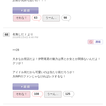
お前が気持ち悪いわ！！！
それな！
63
うーん…
98
名無しだＪ
より
44
2016年2月4日 8:46 PM
>>28
大きなお世話だよ！伊野尾君の魅力は男とか女とか関係ないんだよ！
クソが！
アイドル何だから可愛いのは当たり前だろうが！
JUMPのファンじゃなければレスするな！
それな！
108
うーん…
125