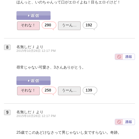
ほんっと、いのちゃんって口がエロイよね！目もエロイけど！
それな！
290
うーん…
192
名無しだＪ
より
8
2015年10月26日 12:17 PM
尋常じゃない可愛さ、3さんありがとう。
それな！
250
うーん…
139
名無しだＪ
より
9
2015年10月26日 12:17 PM
25歳でこのあどけなさって男じゃないし女ですらない。奇跡。