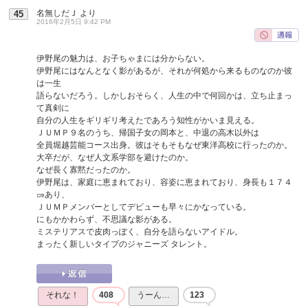
名無しだＪ
より
45
2016年2月5日 9:42 PM
伊野尾の魅力は、お子ちゃまには分からない。
伊野尾にはなんとなく影があるが、それが何処から来るものなのか彼
は一生
語らないだろう。しかしおそらく、人生の中で何回かは、立ち止まっ
て真剣に
自分の人生をギリギリ考えたであろう知性がかいま見える。
ＪＵＭＰ９名のうち、帰国子女の岡本と、中退の高木以外は
全員堀越芸能コース出身。彼はそもそもなぜ東洋高校に行ったのか。
大卒だが、なぜ人文系学部を避けたのか。
なぜ長く寡黙だったのか。
伊野尾は、家庭に恵まれており、容姿に恵まれており、身長も１７４
㎝あり、
ＪＵＭＰメンバーとしてデビューも早々にかなっている。
にもかかわらず、不思議な影がある。
ミステリアスで皮肉っぽく、自分を語らないアイドル。
まったく新しいタイプのジャニーズ タレント。
それな！
408
うーん…
123