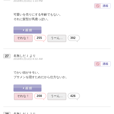
2016年1月10日 1:10 PM
可愛いを売りにする年齢でもない。
それに髪型が馬鹿っぽい。
それな！
255
うーん…
392
名無しだＪ
より
27
2016年1月12日 8:32 AM
でかい頭がキモい。
ブサメンを隠すためだから仕方ないか。
それな！
208
うーん…
426
名無しだＪ
より