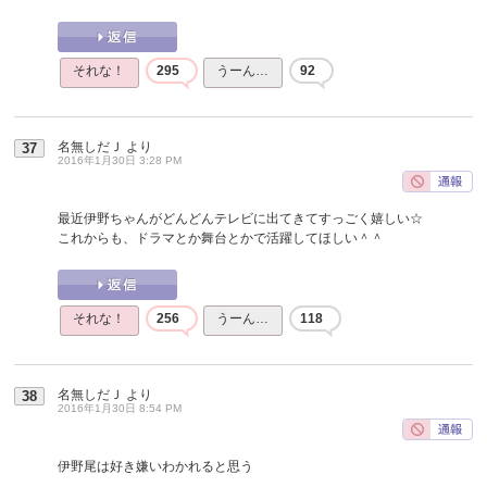
それな！
295
うーん…
92
名無しだＪ
より
37
2016年1月30日 3:28 PM
最近伊野ちゃんがどんどんテレビに出てきてすっごく嬉しい☆
これからも、ドラマとか舞台とかで活躍してほしい＾＾
それな！
256
うーん…
118
名無しだＪ
より
38
2016年1月30日 8:54 PM
伊野尾は好き嫌いわかれると思う