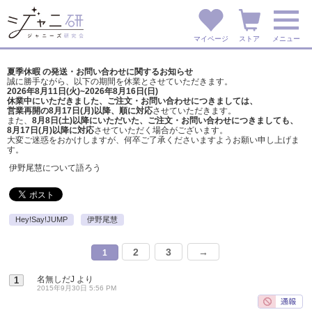
マイページ
ストア
メニュー
夏季休暇 の発送・お問い合わせに関するお知らせ
誠に勝手ながら、以下の期間を休業とさせていただきます。
2026年8月11日(火)~2026年8月16日(日)
休業中にいただきました、ご注文・お問い合わせにつきましては、
営業再開の8月17日(月)以降、順に対応
させていただきます。
また、
8月8日(土)以降にいただいた、ご注文・
お問い合わせにつきましても、
8月17日(月)以降に対応
させていただく場合がございます。
大変ご迷惑をおかけしますが、
何卒ご了承くださいますようお願い申し上げま
す。
伊野尾慧について語ろう
Hey!Say!JUMP
伊野尾慧
2
3
→
1
名無しだJ
より
1
2015年9月30日 5:56 PM