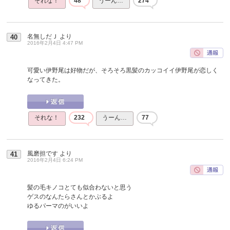
それな！
48
うーん…
274
名無しだＪ
より
40
2016年2月4日 4:47 PM
可愛い伊野尾は好物だが、そろそろ黒髪のカッコイイ伊野尾が恋しく
なってきた。
それな！
232
うーん…
77
風磨担です
より
41
2016年2月4日 6:24 PM
髪の毛キノコとても似合わないと思う
ゲスのなんたらさんとかぶるよ
ゆるパーマのがいいよ