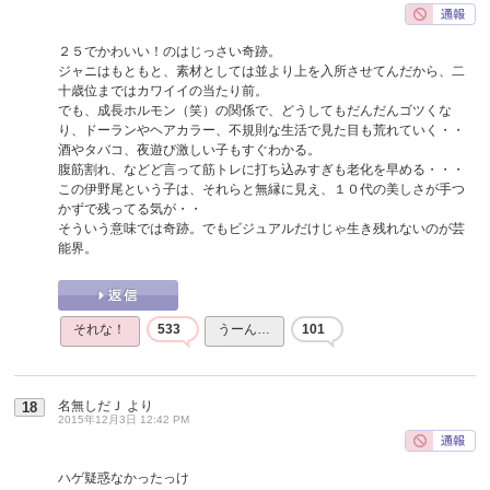
２５でかわいい！のはじっさい奇跡。
ジャニはもともと、素材としては並より上を入所させてんだから、二
十歳位まではカワイイの当たり前。
でも、成長ホルモン（笑）の関係で、どうしてもだんだんゴツくな
り、ドーランやヘアカラー、不規則な生活で見た目も荒れていく・・
酒やタバコ、夜遊び激しい子もすぐわかる。
腹筋割れ、などど言って筋トレに打ち込みすぎも老化を早める・・・
この伊野尾という子は、それらと無縁に見え、１０代の美しさが手つ
かずで残ってる気が・・
そういう意味では奇跡。でもビジュアルだけじゃ生き残れないのが芸
能界。
それな！
533
うーん…
101
名無しだＪ
より
18
2015年12月3日 12:42 PM
ハゲ疑惑なかったっけ