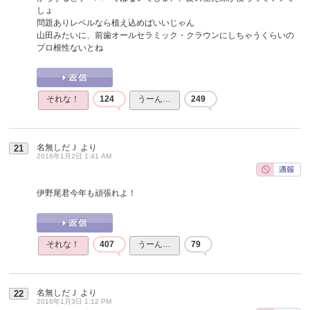
しょ
問題ありレベルなら植え込めばいいじゃん
山田みたいに、前歯オールセラミック・クラウンにしちゃうくらいの
プロ根性ないとね
それな！
124
うーん…
249
名無しだＪ
より
21
2016年1月2日 1:41 AM
伊野尾君今年も頑張れよ！
それな！
407
うーん…
79
名無しだＪ
より
22
2016年1月3日 1:12 PM