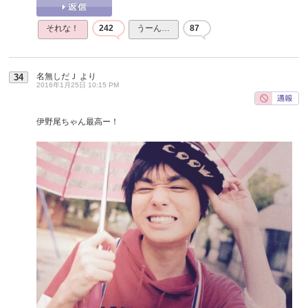
それな！
242
うーん…
87
名無しだＪ
より
34
2016年1月25日 10:15 PM
伊野尾ちゃん最高ー！