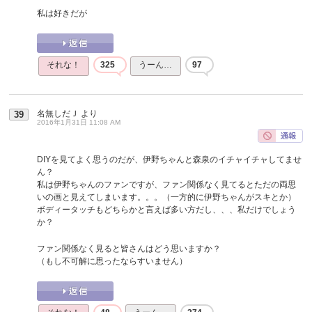
私は好きだが
それな！
325
うーん…
97
名無しだＪ
より
39
2016年1月31日 11:08 AM
DIYを見てよく思うのだが、伊野ちゃんと森泉のイチャイチャしてませ
ん？
私は伊野ちゃんのファンですが、ファン関係なく見てるとただの両思
いの画と見えてしまいます。。。（一方的に伊野ちゃんがスキとか）
ボディータッチもどちらかと言えば多い方だし、、、私だけでしょう
か？
ファン関係なく見ると皆さんはどう思いますか？
（もし不可解に思ったならすいません）