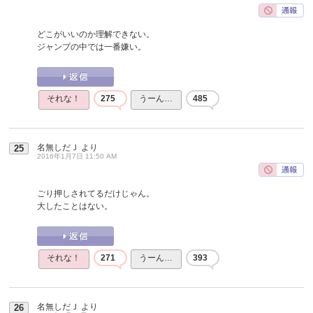
どこがいいのか理解できない。
ジャンプの中では一番嫌い。
それな！
275
うーん…
485
名無しだＪ
より
25
2016年1月7日 11:50 AM
ごり押しされてるだけじゃん。
大したことはない。
それな！
271
うーん…
393
名無しだＪ
より
26