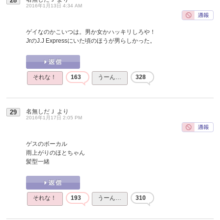
28
2016年1月13日 4:34 AM
ゲイなのかこいつは。男か女かハッキリしろや！
JrのJ.J Expressにいた頃のほうが男らしかった。
それな！
163
うーん…
328
名無しだＪ
より
29
2016年1月17日 2:05 PM
ゲスのボーカル
雨上がりのほとちゃん
髪型一緒
それな！
193
うーん…
310