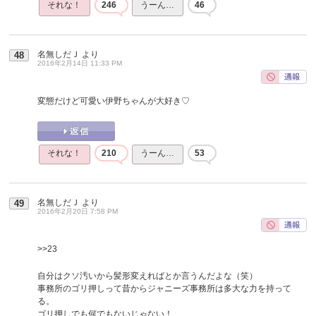
それな！
246
うーん…
46
名無しだＪ
より
48
2016年2月14日 11:33 PM
変態だけど可愛い伊野ちゃんが大好き♡
それな！
210
うーん…
53
名無しだＪ
より
49
2016年2月20日 7:58 PM
>>23
自分はクソ汚いから髪形変えればとか言うんだよな（笑）
事務所のゴリ押しって昔からジャニーズ事務所は多大な力を持って
る。
ゴリ押しでも何でもないじゃない！