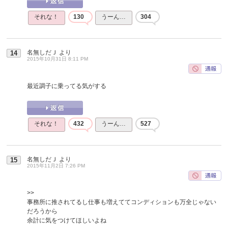
それな！
130
うーん…
304
名無しだＪ
より
14
2015年10月31日 8:11 PM
最近調子に乗ってる気がする
それな！
432
うーん…
527
名無しだＪ
より
15
2015年11月2日 7:26 PM
>>
事務所に推されてるし仕事も増えててコンディションも万全じゃない
だろうから
余計に気をつけてほしいよね