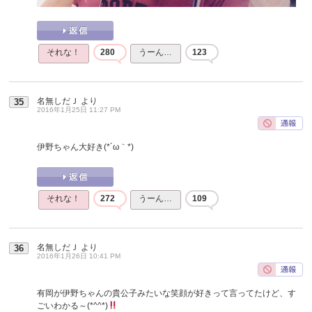
それな！
280
うーん…
123
名無しだＪ
より
35
2016年1月25日 11:27 PM
伊野ちゃん大好き(*´ω｀*)
それな！
272
うーん…
109
名無しだＪ
より
36
2016年1月26日 10:41 PM
有岡が伊野ちゃんの貴公子みたいな笑顔が好きって言ってたけど、す
ごいわかる～(*^^*)