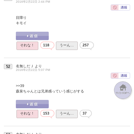
2016年2月22日 2:44 PM
目障り
キモイ
それな！
118
うーん…
257
名無しだＪ
より
52
2016年2月22日 5:07 PM
>>39
森泉ちゃんとは兄弟感っていう感じがする
それな！
153
うーん…
37