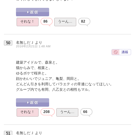
それな！
86
うーん…
82
名無しだＪ
より
50
2016年2月21日 1:48 AM
建築アイドルで、森泉と。
猫からみで、相葉と。
ゆるボケで桜井と。
顔かわいいでジュニア、亀梨、岡田と。
どんどん引きを利用してバラエティの常連になってほしい。
グループ内でも有岡、八乙女との相性もマル。
それな！
208
うーん…
66
名無しだＪ
より
51