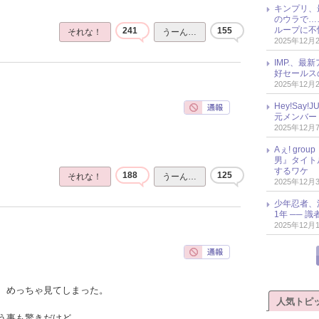
キンプリ、
のウラで…
ループに不
241
155
それな！
うーん…
2025年12月
IMP.、最
好セールス
2025年12月
Hey!Sa
元メンバー
2025年12月
Aぇ! gr
男』タイト
するワケ
188
125
それな！
うーん…
2025年12月
少年忍者、
1年 ── 
2025年12月
、めっちゃ見てしまった。
人気トピ
う事も驚きだけど、