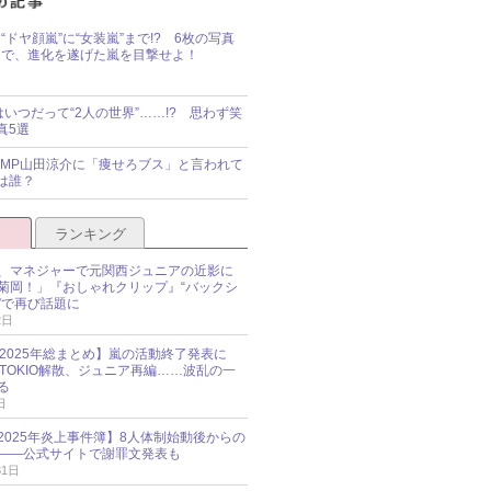
“ドヤ顔嵐”に“女装嵐”まで!? 6枚の写真
で、進化を遂げた嵐を目撃せよ！
idsはいつだって“2人の世界”……!? 思わず笑
真5選
y!JUMP山田涼介に「痩せろブス」と言われて
は誰？
ランキング
、マネジャーで元関西ジュニアの近影に
菊岡！」『おしゃれクリップ』“バックシ
”で再び話題に
2日
O 2025年総まとめ】嵐の活動終了発表に
N、TOKIO解散、ジュニア再編……波乱の一
る
日
esz 2025年炎上事件簿】8人体制始動後からの
――公式サイトで謝罪文発表も
31日