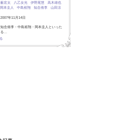
：
薮宏太
八乙女光
伊野尾慧
高木雄也
岡本圭人
中島裕翔
知念侑李
山田涼
007年11月14日
・知念侑李・中島裕翔・岡本圭人といった
ある…
る