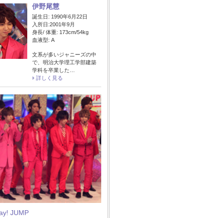
伊野尾慧
誕生日: 1990年6月22日
入所日:2001年9月
身長/ 体重: 173cm/54kg
血液型: A
文系が多いジャニーズの中
で、明治大学理工学部建築
学科を卒業した…
詳しく見る
Say! JUMP