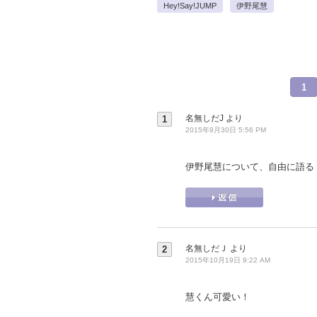
Hey!Say!JUMP
伊野尾慧
1
名無しだJ
より
1
2015年9月30日 5:56 PM
伊野尾慧について、自由に語る
名無しだＪ
より
2
2015年10月19日 9:22 AM
慧くん可愛い！