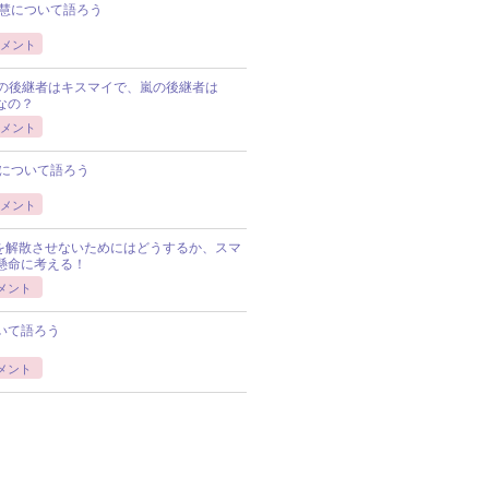
慧について語ろう
メント
Pの後継者はキスマイで、嵐の後継者は
Pなの？
メント
について語ろう
メント
Pを解散させないためにはどうするか、スマ
懸命に考える！
メント
いて語ろう
メント