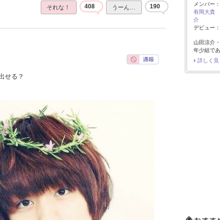
メンバー
408
190
それな！
うーん…
有岡大貴
介
デビュー：2
山田涼介
年少組で
詳しく見
出せる？