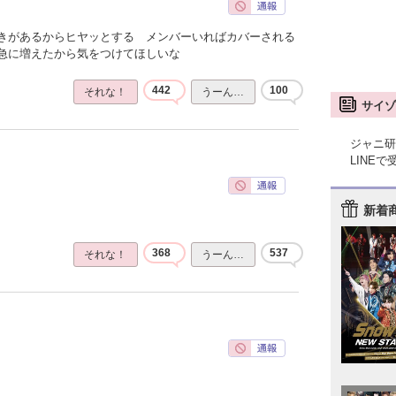
きがあるからヒヤッとする メンバーいればカバーされる
急に増えたから気をつけてほしいな
442
100
それな！
うーん…
サイゾ
ジャニ研
LINE
新着
368
537
それな！
うーん…