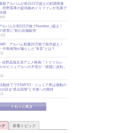
最新アルバムが初日22万超えの好調発進
…狩野英孝の提供曲めぐりファンが先輩グ
快感
28日
新アルバムが初日5万枚でNumber_i超え！
の背景に“初の店舗販売”
21日
y!JUMP、アルバム初週20万枚で前作超え！
・中島裕翔が漏らした“本音”とは？
7日
oup・佐野晶哉主演アニメ映画『トリツカレ
ルやビジュアルへの不安が「絶賛に反転」
3日
活動終了でSTARTO・ジュニア界は激動の
識者が語る“原点回帰”と今後への期待
1日
ック
新着トピック