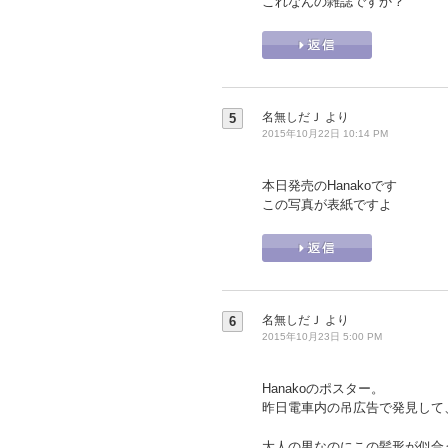
これなんの雑誌ですか？
名無しだＪ
より
5
2015年10月22日 10:14 PM
本日発売のHanakoです
この写真が表紙ですよ
名無しだＪ
より
6
2015年10月23日 5:00 PM
Hanakoのポスター。
昨日電車内の吊広告で発見して
大人の男なのにこの髪形が似合