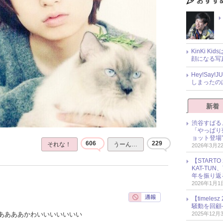
KinKi K
顔になる写
Hey!Sa
しまったの
新着
渋谷すばる
「やっぱり
ョット登場
606
229
それな！
うーん…
2026年3月2
【START
KAT-TU
年を振り返
2026年1月1
【timel
騒動を回顧
2025年12月
ああああかわいいいいいいい