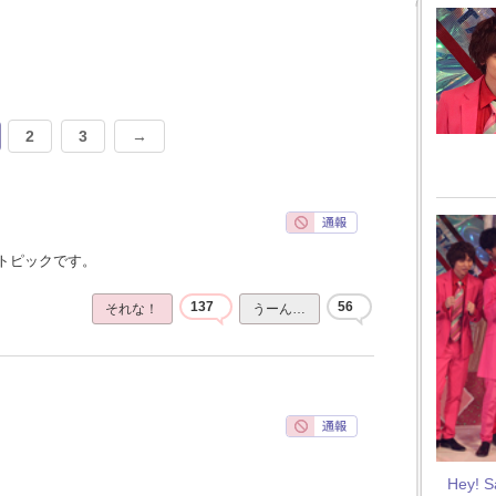
2
3
→
トピックです。
137
56
それな！
うーん…
Hey! 