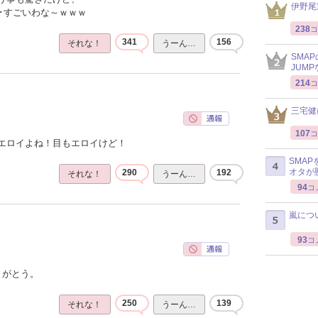
伊野尾
･･すごいわな～ｗｗｗ
238
コ
341
156
それな！
うーん…
SMA
JUM
214
コ
三宅健
107
コ
エロイよね！目もエロイけど！
SMA
オタが
290
192
それな！
うーん…
94
コ
嵐につ
93
コ
りがとう。
250
139
それな！
うーん…