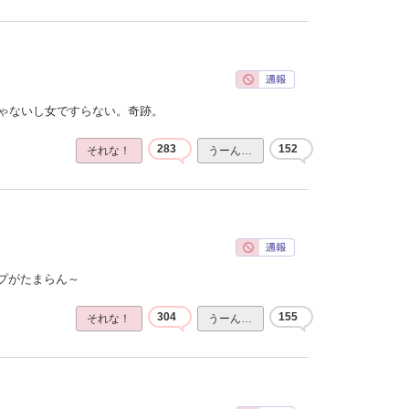
じゃないし女ですらない。奇跡。
283
152
それな！
うーん…
プがたまらん～
304
155
それな！
うーん…