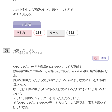
>>3
これ小学生なら可愛いけど、若作りしすぎで
キモく見える。
それな！
184
うーん…
322
名無しだＪ
より
32
2016年1月19日 5:53 PM
いのちゃん、外見を徹底的にかわいくして大正解！
数年前にd誌で中島ゆーとが撮った写真が、かわいい伊野尾の初期かな
あ。
海岸で強風だったから髪が顔にかかって今のような女の子っぽい雰囲
気だった。
ゆーとは子供の頃からいのちゃんは女の子みたいにきれいと言ってい
たから
そういう目線でシャッターを切ったんだろうけど。
でもいのちゃん、かわいい売りするつもりなら建築より毒舌を磨いて
ほしいなあ。