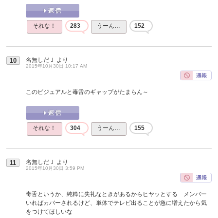
それな！
283
うーん…
152
名無しだＪ
より
10
2015年10月30日 10:17 AM
このビジュアルと毒舌のギャップがたまらん～
それな！
304
うーん…
155
名無しだＪ
より
11
2015年10月30日 3:59 PM
毒舌というか、純粋に失礼なときがあるからヒヤッとする メンバー
いればカバーされるけど、単体でテレビ出ることが急に増えたから気
をつけてほしいな