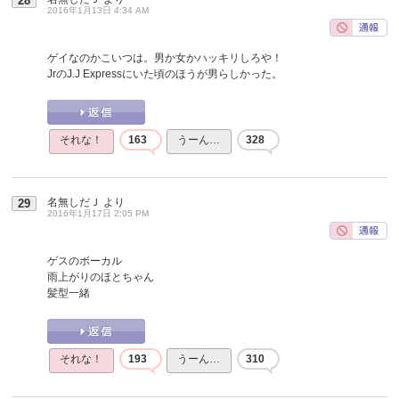
28
2016年1月13日 4:34 AM
ゲイなのかこいつは。男か女かハッキリしろや！
JrのJ.J Expressにいた頃のほうが男らしかった。
それな！
163
うーん…
328
名無しだＪ
より
29
2016年1月17日 2:05 PM
ゲスのボーカル
雨上がりのほとちゃん
髪型一緒
それな！
193
うーん…
310