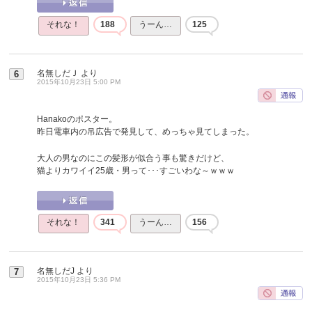
それな！
188
うーん…
125
名無しだＪ
より
6
2015年10月23日 5:00 PM
Hanakoのポスター。
昨日電車内の吊広告で発見して、めっちゃ見てしまった。
大人の男なのにこの髪形が似合う事も驚きだけど、
猫よりカワイイ25歳・男って･･･すごいわな～ｗｗｗ
それな！
341
うーん…
156
名無しだJ
より
7
2015年10月23日 5:36 PM