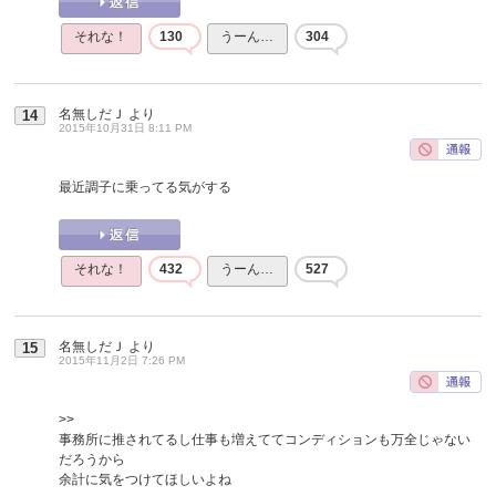
それな！
130
うーん…
304
名無しだＪ
より
14
2015年10月31日 8:11 PM
最近調子に乗ってる気がする
それな！
432
うーん…
527
名無しだＪ
より
15
2015年11月2日 7:26 PM
>>
事務所に推されてるし仕事も増えててコンディションも万全じゃない
だろうから
余計に気をつけてほしいよね