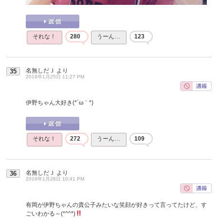
それな！
280
うーん…
123
名無しだＪ
より
35
2016年1月25日 11:27 PM
伊野ちゃん大好き(*´ω｀*)
それな！
272
うーん…
109
名無しだＪ
より
36
2016年1月26日 10:41 PM
有岡が伊野ちゃんの貴公子みたいな笑顔が好きって言ってたけど、す
ごいわかる～(*^^*)