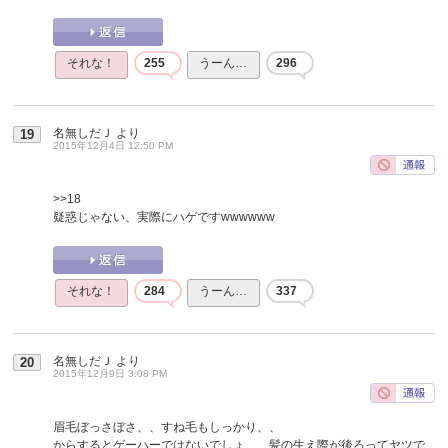
それな！
255
うーん…
296
名無しだＪ
より
19
2015年12月4日 12:50 PM
>>18
疑惑じゃない、実際にハゲですwwwwww
それな！
284
うーん…
337
名無しだＪ
より
20
2015年12月9日 3:08 PM
眉毛ぼっさぼさ、、すね毛もしっかり、、
からするとゲーハーではないでしょ、、髪の生え際が後ろってヤツで