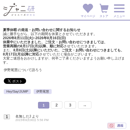
マイページ
ストア
メニュー
夏季休暇 の発送・お問い合わせに関するお知らせ
誠に勝手ながら、以下の期間を休業とさせていただきます。
2026年8月11日(火)~2026年8月16日(日)
休業中にいただきました、ご注文・お問い合わせにつきましては、
営業再開の8月17日(月)以降、順に対応
させていただきます。
また、
8月8日(土)以降にいただいた、ご注文・
お問い合わせにつきましても、
8月17日(月)以降に対応
させていただく場合がございます。
大変ご迷惑をおかけしますが、
何卒ご了承くださいますようお願い申し上げま
す。
伊野尾慧について語ろう
Hey!Say!JUMP
伊野尾慧
2
3
→
1
名無しだJ
より
1
2015年9月30日 5:56 PM