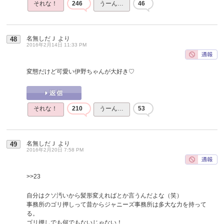
それな！
246
うーん…
46
名無しだＪ
より
48
2016年2月14日 11:33 PM
変態だけど可愛い伊野ちゃんが大好き♡
それな！
210
うーん…
53
名無しだＪ
より
49
2016年2月20日 7:58 PM
>>23
自分はクソ汚いから髪形変えればとか言うんだよな（笑）
事務所のゴリ押しって昔からジャニーズ事務所は多大な力を持って
る。
ゴリ押しでも何でもないじゃない！