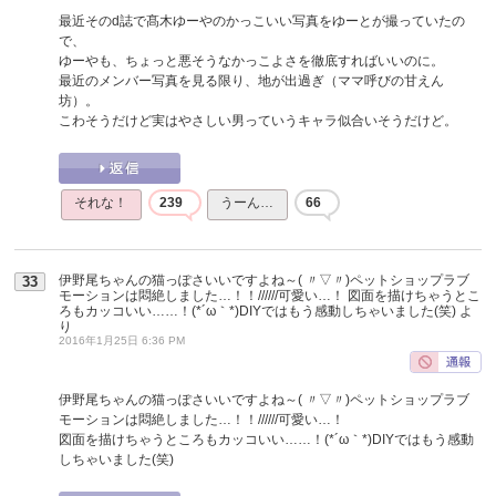
最近そのd誌で髙木ゆーやのかっこいい写真をゆーとが撮っていたの
で、
ゆーやも、ちょっと悪そうなかっこよさを徹底すればいいのに。
最近のメンバー写真を見る限り、地が出過ぎ（ママ呼びの甘えん
坊）。
こわそうだけど実はやさしい男っていうキャラ似合いそうだけど。
それな！
239
うーん…
66
伊野尾ちゃんの猫っぽさいいですよね～( 〃▽〃)ペットショップラブ
33
モーションは悶絶しました…！！//////可愛い…！ 図面を描けちゃうとこ
ろもカッコいい……！(*´ω｀*)DIYではもう感動しちゃいました(笑)
よ
り
2016年1月25日 6:36 PM
伊野尾ちゃんの猫っぽさいいですよね～( 〃▽〃)ペットショップラブ
モーションは悶絶しました…！！//////可愛い…！
図面を描けちゃうところもカッコいい……！(*´ω｀*)DIYではもう感動
しちゃいました(笑)