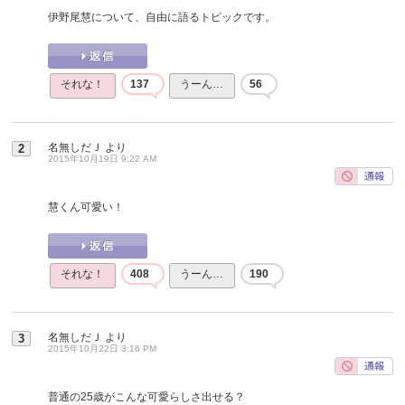
伊野尾慧について、自由に語るトピックです。
それな！
137
うーん…
56
名無しだＪ
より
2
2015年10月19日 9:22 AM
慧くん可愛い！
それな！
408
うーん…
190
名無しだＪ
より
3
2015年10月22日 3:16 PM
普通の25歳がこんな可愛らしさ出せる？