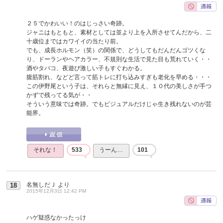
２５でかわいい！のはじっさい奇跡。
ジャニはもともと、素材としては並より上を入所させてんだから、二
十歳位まではカワイイの当たり前。
でも、成長ホルモン（笑）の関係で、どうしてもだんだんゴツくな
り、ドーランやヘアカラー、不規則な生活で見た目も荒れていく・・
酒やタバコ、夜遊び激しい子もすぐわかる。
腹筋割れ、などど言って筋トレに打ち込みすぎも老化を早める・・・
この伊野尾という子は、それらと無縁に見え、１０代の美しさが手つ
かずで残ってる気が・・
そういう意味では奇跡。でもビジュアルだけじゃ生き残れないのが芸
能界。
それな！
533
うーん…
101
名無しだＪ
より
18
2015年12月3日 12:42 PM
ハゲ疑惑なかったっけ