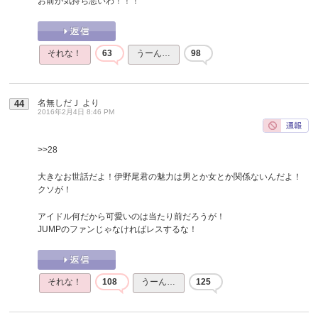
お前が気持ち悪いわ！！！
それな！
63
うーん…
98
名無しだＪ
より
44
2016年2月4日 8:46 PM
>>28
大きなお世話だよ！伊野尾君の魅力は男とか女とか関係ないんだよ！
クソが！
アイドル何だから可愛いのは当たり前だろうが！
JUMPのファンじゃなければレスするな！
それな！
108
うーん…
125