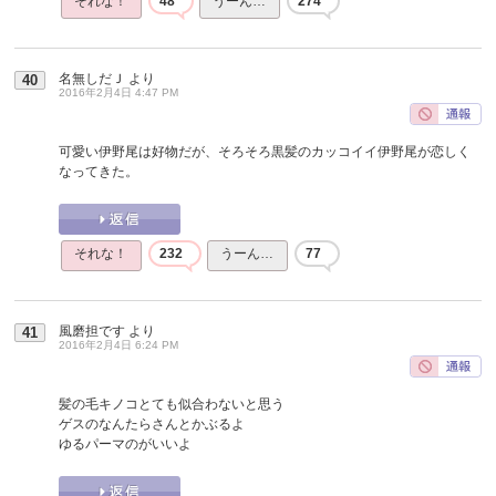
それな！
48
うーん…
274
名無しだＪ
より
40
2016年2月4日 4:47 PM
可愛い伊野尾は好物だが、そろそろ黒髪のカッコイイ伊野尾が恋しく
なってきた。
それな！
232
うーん…
77
風磨担です
より
41
2016年2月4日 6:24 PM
髪の毛キノコとても似合わないと思う
ゲスのなんたらさんとかぶるよ
ゆるパーマのがいいよ