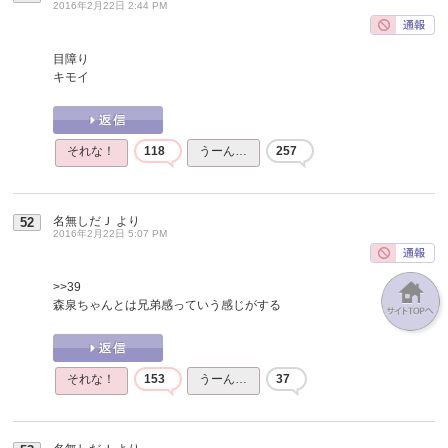
2016年2月22日 2:44 PM
目障り
キモイ
それな！
118
うーん…
257
名無しだＪ
より
52
2016年2月22日 5:07 PM
>>39
森泉ちゃんとは兄弟感っていう感じがする
それな！
153
うーん…
37