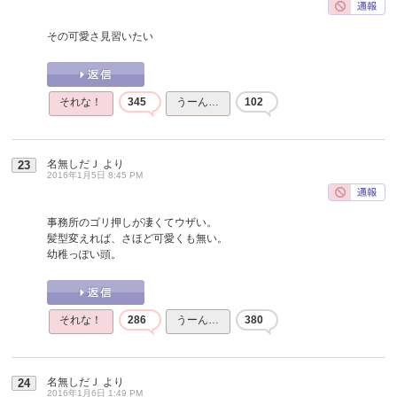
その可愛さ見習いたい
それな！
345
うーん…
102
名無しだＪ
より
23
2016年1月5日 8:45 PM
事務所のゴリ押しが凄くてウザい。
髪型変えれば、さほど可愛くも無い。
幼稚っぽい頭。
それな！
286
うーん…
380
名無しだＪ
より
24
2016年1月6日 1:49 PM