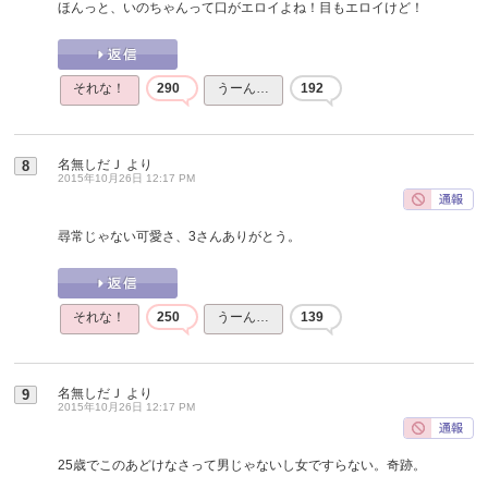
ほんっと、いのちゃんって口がエロイよね！目もエロイけど！
それな！
290
うーん…
192
名無しだＪ
より
8
2015年10月26日 12:17 PM
尋常じゃない可愛さ、3さんありがとう。
それな！
250
うーん…
139
名無しだＪ
より
9
2015年10月26日 12:17 PM
25歳でこのあどけなさって男じゃないし女ですらない。奇跡。