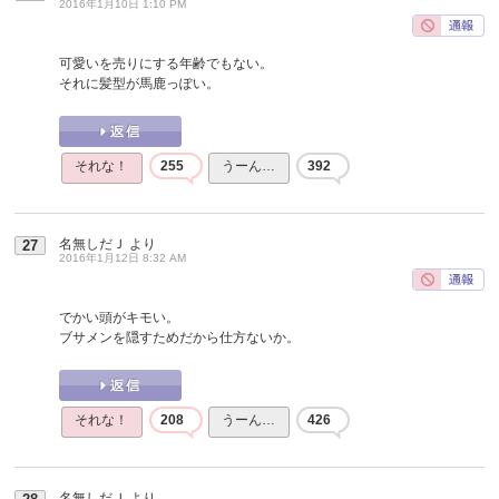
2016年1月10日 1:10 PM
可愛いを売りにする年齢でもない。
それに髪型が馬鹿っぽい。
それな！
255
うーん…
392
名無しだＪ
より
27
2016年1月12日 8:32 AM
でかい頭がキモい。
ブサメンを隠すためだから仕方ないか。
それな！
208
うーん…
426
名無しだＪ
より