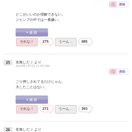
どこがいいのか理解できない。
ジャンプの中では一番嫌い。
それな！
275
うーん…
485
名無しだＪ
より
25
2016年1月7日 11:50 AM
ごり押しされてるだけじゃん。
大したことはない。
それな！
271
うーん…
393
名無しだＪ
より
26