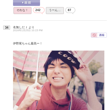
それな！
242
うーん…
87
名無しだＪ
より
34
2016年1月25日 10:15 PM
伊野尾ちゃん最高ー！