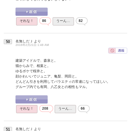
それな！
86
うーん…
82
名無しだＪ
より
50
2016年2月21日 1:48 AM
建築アイドルで、森泉と。
猫からみで、相葉と。
ゆるボケで桜井と。
顔かわいいでジュニア、亀梨、岡田と。
どんどん引きを利用してバラエティの常連になってほしい。
グループ内でも有岡、八乙女との相性もマル。
それな！
208
うーん…
66
名無しだＪ
より
51