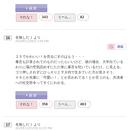
それな！
343
うーん…
82
名無しだＪ
より
16
2015年11月6日 2:09 PM
２５でかわいい！を売るにすのはもう・・・
毒舌も計算されてのものだったらいいけど、彼の場合、大学出ている
わりに場の空気読めずにただ単に暴言を吐いているだけ。に見える。
ゴリ押しされずにひっそりとヲタ内で生きていた方が良さそう。
Ｖ６とか先輩に「可愛い！」とか言われてる！とか言うのも、共演者
への社交辞令ってすぐにわかる。
それな！
356
うーん…
463
名無しだＪ
より
17
2015年11月15日 12:15 PM