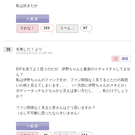
私は好きだが
それな！
325
うーん…
97
名無しだＪ
より
39
2016年1月31日 11:08 AM
DIYを見てよく思うのだが、伊野ちゃんと森泉のイチャイチャしてませ
ん？
私は伊野ちゃんのファンですが、ファン関係なく見てるとただの両思
いの画と見えてしまいます。。。（一方的に伊野ちゃんがスキとか）
ボディータッチもどちらかと言えば多い方だし、、、私だけでしょう
か？
ファン関係なく見ると皆さんはどう思いますか？
（もし不可解に思ったならすいません）