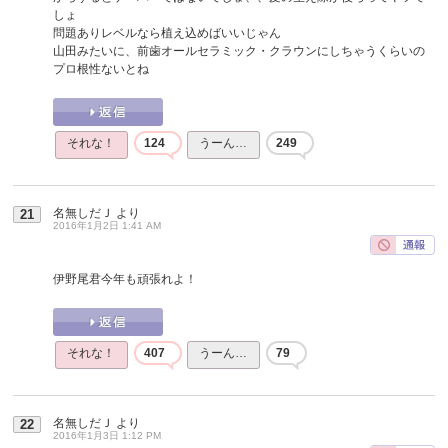
しょ
問題ありレベルなら植え込めばいいじゃん
山田みたいに、前歯オールセラミック・クラウンにしちゃうくらいの
プロ根性ないとね
それな！
124
うーん…
249
名無しだＪ
より
21
2016年1月2日 1:41 AM
伊野尾君今年も頑張れよ！
それな！
407
うーん…
79
名無しだＪ
より
22
2016年1月3日 1:12 PM