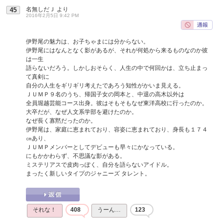
名無しだＪ
より
45
2016年2月5日 9:42 PM
伊野尾の魅力は、お子ちゃまには分からない。
伊野尾にはなんとなく影があるが、それが何処から来るものなのか彼
は一生
語らないだろう。しかしおそらく、人生の中で何回かは、立ち止まっ
て真剣に
自分の人生をギリギリ考えたであろう知性がかいま見える。
ＪＵＭＰ９名のうち、帰国子女の岡本と、中退の高木以外は
全員堀越芸能コース出身。彼はそもそもなぜ東洋高校に行ったのか。
大卒だが、なぜ人文系学部を避けたのか。
なぜ長く寡黙だったのか。
伊野尾は、家庭に恵まれており、容姿に恵まれており、身長も１７４
㎝あり、
ＪＵＭＰメンバーとしてデビューも早々にかなっている。
にもかかわらず、不思議な影がある。
ミステリアスで皮肉っぽく、自分を語らないアイドル。
まったく新しいタイプのジャニーズ タレント。
それな！
408
うーん…
123