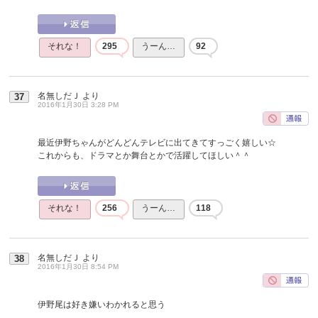
それな！
295
うーん…
92
名無しだＪ
より
37
2016年1月30日 3:28 PM
最近伊野ちゃんがどんどんテレビに出てきてすっごく嬉しい☆
これからも、ドラマとか舞台とかで活躍してほしい＾＾
それな！
256
うーん…
118
名無しだＪ
より
38
2016年1月30日 8:54 PM
伊野尾は好き嫌いわかれると思う