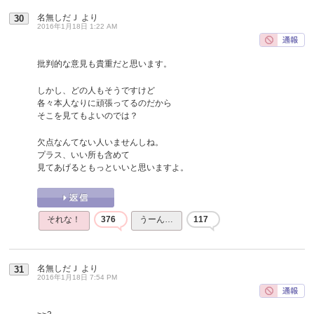
名無しだＪ
より
30
2016年1月18日 1:22 AM
批判的な意見も貴重だと思います。
しかし、どの人もそうですけど
各々本人なりに頑張ってるのだから
そこを見てもよいのでは？
欠点なんてない人いませんしね。
プラス、いい所も含めて
見てあげるともっといいと思いますよ。
それな！
376
うーん…
117
名無しだＪ
より
31
2016年1月18日 7:54 PM