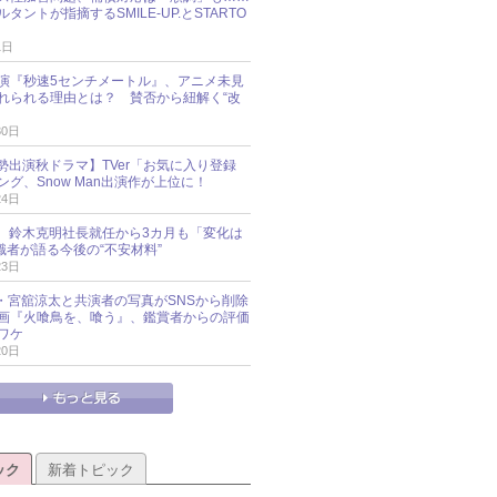
タントが指摘するSMILE-UP.とSTARTO
1日
演『秒速5センチメートル』、アニメ未見
れられる理由とは？ 賛否から紐解く“改
30日
O勢出演秋ドラマ】TVer「お気に入り登録
グ、Snow Man出演作が上位に！
24日
O社、鈴木克明社長就任から3カ月も「変化は
識者が語る今後の“不安材料”
23日
an・宮舘涼太と共演者の写真がSNSから削除
 映画『火喰鳥を、喰う』、鑑賞者からの評価
ワケ
20日
ック
新着トピック