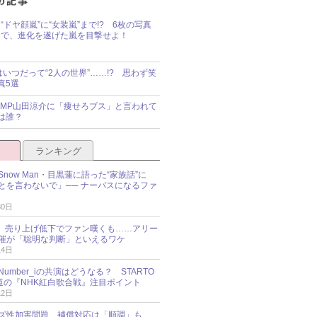
“ドヤ顔嵐”に“女装嵐”まで!? 6枚の写真
で、進化を遂げた嵐を目撃せよ！
idsはいつだって“2人の世界”……!? 思わず笑
真5選
y!JUMP山田涼介に「痩せろブス」と言われて
は誰？
ランキング
now Man・目黒蓮に語った“家族話”に
とを言わないで」── ナーバスになるファ
30日
NES、売り上げ低下でファン嘆くも……アリー
催が「聡明な判断」といえるワケ
14日
umber_iの共演はどうなる？ STARTO
報道の『NHK紅白歌合戦』注目ポイント
12日
ズ性加害問題、補償対応は「順調」も……