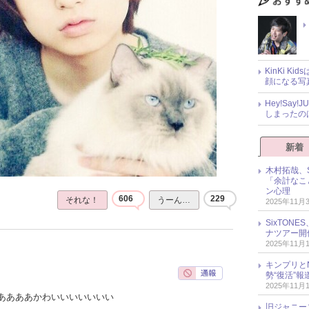
KinKi K
顔になる写
Hey!Sa
しまったの
新着
木村拓哉、S
「余計なこ
ン心理
606
229
それな！
うーん…
2025年11月
SixTO
ナツアー開
2025年11月
キンプリとN
勢“復活”
2025年11月
ああああかわいいいいいいい
旧ジャニー