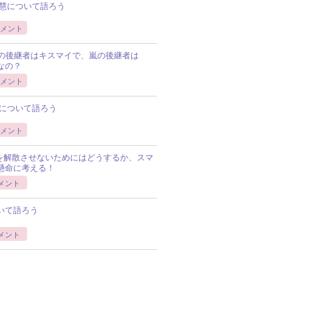
慧について語ろう
メント
Pの後継者はキスマイで、嵐の後継者は
Pなの？
メント
について語ろう
メント
Pを解散させないためにはどうするか、スマ
懸命に考える！
メント
いて語ろう
メント