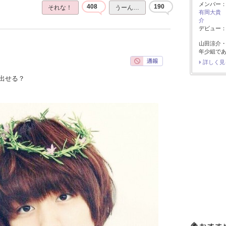
メンバー
408
190
それな！
うーん…
有岡大貴
介
デビュー：2
山田涼介
年少組で
詳しく見
出せる？