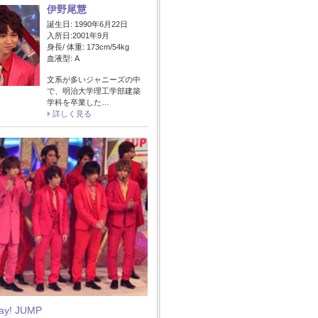
伊野尾慧
誕生日: 1990年6月22日
入所日:2001年9月
身長/ 体重: 173cm/54kg
血液型: A
文系が多いジャニーズの中
で、明治大学理工学部建築
学科を卒業した…
詳しく見る
Say! JUMP