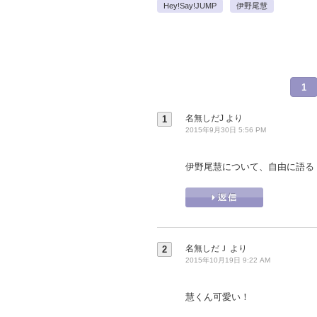
Hey!Say!JUMP
伊野尾慧
1
名無しだJ
より
1
2015年9月30日 5:56 PM
伊野尾慧について、自由に語る
名無しだＪ
より
2
2015年10月19日 9:22 AM
慧くん可愛い！