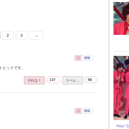
2
3
→
トピックです。
137
56
それな！
うーん…
Hey! 