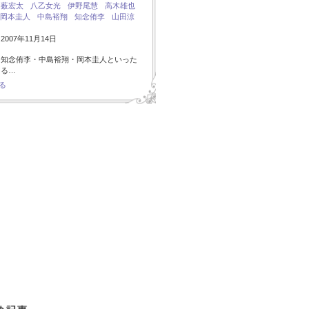
：
薮宏太
八乙女光
伊野尾慧
高木雄也
岡本圭人
中島裕翔
知念侑李
山田涼
007年11月14日
・知念侑李・中島裕翔・岡本圭人といった
ある…
る