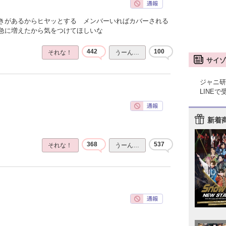
きがあるからヒヤッとする メンバーいればカバーされる
急に増えたから気をつけてほしいな
442
100
それな！
うーん…
サイゾ
ジャニ研
LINE
新着
368
537
それな！
うーん…