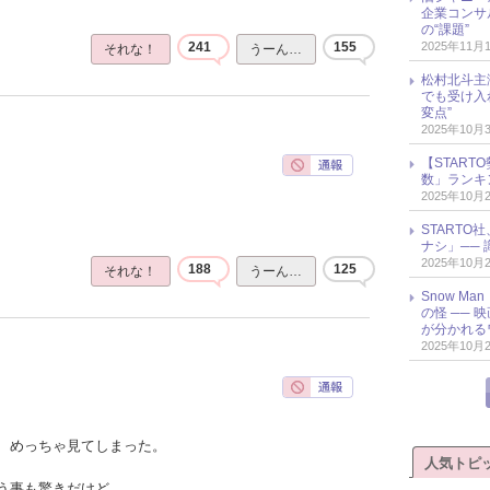
企業コンサル
の“課題”
2025年11月
241
155
それな！
うーん…
松村北斗主
でも受け入
変点”
2025年10月
【START
数」ランキン
2025年10月
START
ナシ」── 
2025年10月
188
125
それな！
うーん…
Snow M
の怪 ──
が分かれる
2025年10月
、めっちゃ見てしまった。
人気トピ
う事も驚きだけど、