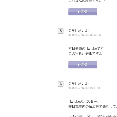
これなんの雑誌ですか？
名無しだＪ
より
5
2015年10月22日 10:14 PM
本日発売のHanakoです
この写真が表紙ですよ
名無しだＪ
より
6
2015年10月23日 5:00 PM
Hanakoのポスター。
昨日電車内の吊広告で発見して
大人の男なのにこの髪形が似合