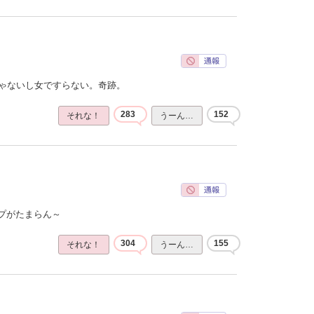
じゃないし女ですらない。奇跡。
283
152
それな！
うーん…
プがたまらん～
304
155
それな！
うーん…