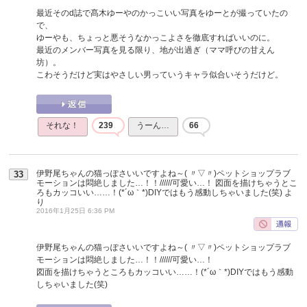
最近そのd誌で髙木ゆーやのかっこいい写真をゆーとが撮っていたの
で、
ゆーやも、ちょっと悪そうなかっこよさを徹底すればいいのに。
最近のメンバー写真を見る限り、地が出過ぎ（ママ呼びの甘えん
坊）。
こわそうだけど実はやさしい男っていうキャラ似合いそうだけど。
それな！
239
うーん…
66
伊野尾ちゃんの猫っぽさいいですよね～( 〃▽〃)ペットショップラブ
33
モーションは悶絶しました…！！//////可愛い…！ 図面を描けちゃうとこ
ろもカッコいい……！(*´ω｀*)DIYではもう感動しちゃいました(笑)
よ
り
2016年1月25日 6:36 PM
伊野尾ちゃんの猫っぽさいいですよね～( 〃▽〃)ペットショップラブ
モーションは悶絶しました…！！//////可愛い…！
図面を描けちゃうところもカッコいい……！(*´ω｀*)DIYではもう感動
しちゃいました(笑)