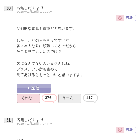
名無しだＪ
より
30
2016年1月18日 1:22 AM
批判的な意見も貴重だと思います。
しかし、どの人もそうですけど
各々本人なりに頑張ってるのだから
そこを見てもよいのでは？
欠点なんてない人いませんしね。
プラス、いい所も含めて
見てあげるともっといいと思いますよ。
それな！
376
うーん…
117
名無しだＪ
より
31
2016年1月18日 7:54 PM