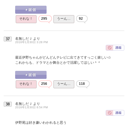
それな！
295
うーん…
92
名無しだＪ
より
37
2016年1月30日 3:28 PM
最近伊野ちゃんがどんどんテレビに出てきてすっごく嬉しい☆
これからも、ドラマとか舞台とかで活躍してほしい＾＾
それな！
256
うーん…
118
名無しだＪ
より
38
2016年1月30日 8:54 PM
伊野尾は好き嫌いわかれると思う