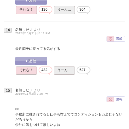
それな！
130
うーん…
304
名無しだＪ
より
14
2015年10月31日 8:11 PM
最近調子に乗ってる気がする
それな！
432
うーん…
527
名無しだＪ
より
15
2015年11月2日 7:26 PM
>>
事務所に推されてるし仕事も増えててコンディションも万全じゃない
だろうから
余計に気をつけてほしいよね