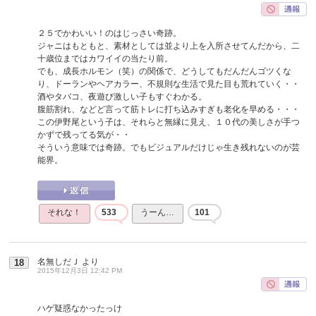
２５でかわいい！のはじっさい奇跡。
ジャニはもともと、素材としては並より上を入所させてんだから、二
十歳位まではカワイイの当たり前。
でも、成長ホルモン（笑）の関係で、どうしてもだんだんゴツくな
り、ドーランやヘアカラー、不規則な生活で見た目も荒れていく・・
酒やタバコ、夜遊び激しい子もすぐわかる。
腹筋割れ、などど言って筋トレに打ち込みすぎも老化を早める・・・
この伊野尾という子は、それらと無縁に見え、１０代の美しさが手つ
かずで残ってる気が・・
そういう意味では奇跡。でもビジュアルだけじゃ生き残れないのが芸
能界。
それな！
533
うーん…
101
名無しだＪ
より
18
2015年12月3日 12:42 PM
ハゲ疑惑なかったっけ