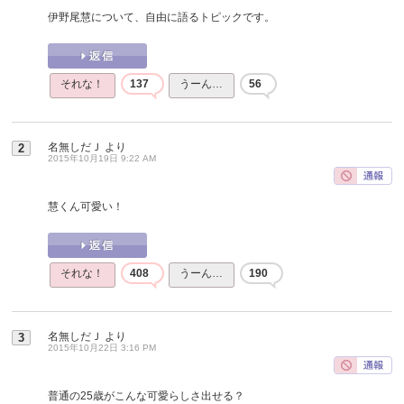
伊野尾慧について、自由に語るトピックです。
それな！
137
うーん…
56
名無しだＪ
より
2
2015年10月19日 9:22 AM
慧くん可愛い！
それな！
408
うーん…
190
名無しだＪ
より
3
2015年10月22日 3:16 PM
普通の25歳がこんな可愛らしさ出せる？