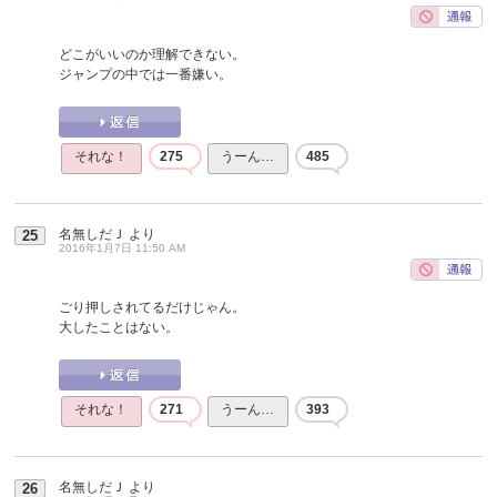
どこがいいのか理解できない。
ジャンプの中では一番嫌い。
それな！
275
うーん…
485
名無しだＪ
より
25
2016年1月7日 11:50 AM
ごり押しされてるだけじゃん。
大したことはない。
それな！
271
うーん…
393
名無しだＪ
より
26