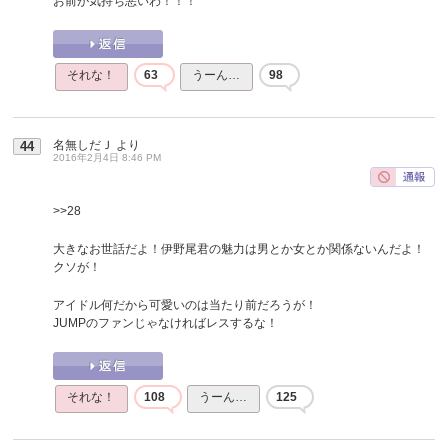
お前が気持ち悪いわ！！！
それな！
63
うーん…
98
名無しだＪ
より
44
2016年2月4日 8:46 PM
>>28
大きなお世話だよ！伊野尾君の魅力は男とか女とか関係ないんだよ！
クソが！
アイドル何だから可愛いのは当たり前だろうが！
JUMPのファンじゃなければレスするな！
それな！
108
うーん…
125