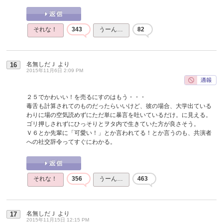
それな！
343
うーん…
82
名無しだＪ
より
16
2015年11月6日 2:09 PM
２５でかわいい！を売るにすのはもう・・・
毒舌も計算されてのものだったらいいけど、彼の場合、大学出ている
わりに場の空気読めずにただ単に暴言を吐いているだけ。に見える。
ゴリ押しされずにひっそりとヲタ内で生きていた方が良さそう。
Ｖ６とか先輩に「可愛い！」とか言われてる！とか言うのも、共演者
への社交辞令ってすぐにわかる。
それな！
356
うーん…
463
名無しだＪ
より
17
2015年11月15日 12:15 PM