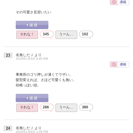
その可愛さ見習いたい
それな！
345
うーん…
102
名無しだＪ
より
23
2016年1月5日 8:45 PM
事務所のゴリ押しが凄くてウザい。
髪型変えれば、さほど可愛くも無い。
幼稚っぽい頭。
それな！
286
うーん…
380
名無しだＪ
より
24
2016年1月6日 1:49 PM