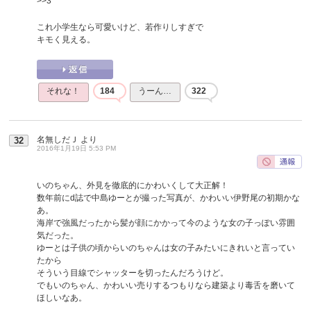
>>3
これ小学生なら可愛いけど、若作りしすぎで
キモく見える。
それな！
184
うーん…
322
名無しだＪ
より
32
2016年1月19日 5:53 PM
いのちゃん、外見を徹底的にかわいくして大正解！
数年前にd誌で中島ゆーとが撮った写真が、かわいい伊野尾の初期かな
あ。
海岸で強風だったから髪が顔にかかって今のような女の子っぽい雰囲
気だった。
ゆーとは子供の頃からいのちゃんは女の子みたいにきれいと言ってい
たから
そういう目線でシャッターを切ったんだろうけど。
でもいのちゃん、かわいい売りするつもりなら建築より毒舌を磨いて
ほしいなあ。