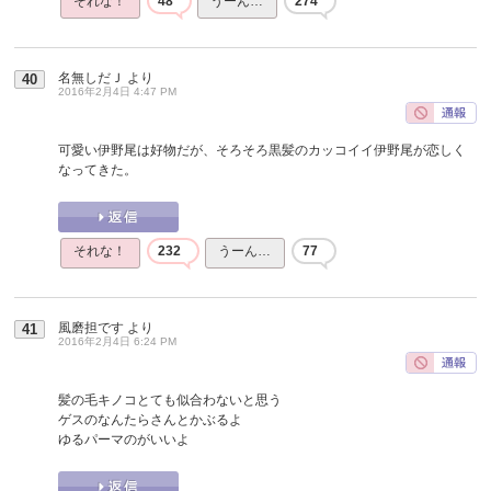
それな！
48
うーん…
274
名無しだＪ
より
40
2016年2月4日 4:47 PM
可愛い伊野尾は好物だが、そろそろ黒髪のカッコイイ伊野尾が恋しく
なってきた。
それな！
232
うーん…
77
風磨担です
より
41
2016年2月4日 6:24 PM
髪の毛キノコとても似合わないと思う
ゲスのなんたらさんとかぶるよ
ゆるパーマのがいいよ