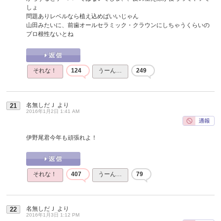
しょ
問題ありレベルなら植え込めばいいじゃん
山田みたいに、前歯オールセラミック・クラウンにしちゃうくらいの
プロ根性ないとね
それな！
124
うーん…
249
名無しだＪ
より
21
2016年1月2日 1:41 AM
伊野尾君今年も頑張れよ！
それな！
407
うーん…
79
名無しだＪ
より
22
2016年1月3日 1:12 PM