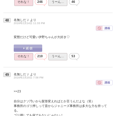
それな！
246
うーん…
46
名無しだＪ
より
48
2016年2月14日 11:33 PM
変態だけど可愛い伊野ちゃんが大好き♡
それな！
210
うーん…
53
名無しだＪ
より
49
2016年2月20日 7:58 PM
>>23
自分はクソ汚いから髪形変えればとか言うんだよな（笑）
事務所のゴリ押しって昔からジャニーズ事務所は多大な力を持って
る。
ゴリ押しでも何でもないじゃない！