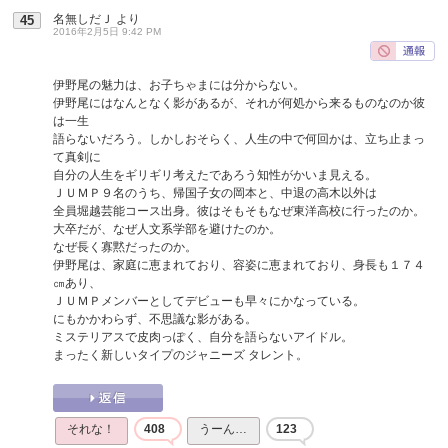
名無しだＪ
より
45
2016年2月5日 9:42 PM
伊野尾の魅力は、お子ちゃまには分からない。
伊野尾にはなんとなく影があるが、それが何処から来るものなのか彼
は一生
語らないだろう。しかしおそらく、人生の中で何回かは、立ち止まっ
て真剣に
自分の人生をギリギリ考えたであろう知性がかいま見える。
ＪＵＭＰ９名のうち、帰国子女の岡本と、中退の高木以外は
全員堀越芸能コース出身。彼はそもそもなぜ東洋高校に行ったのか。
大卒だが、なぜ人文系学部を避けたのか。
なぜ長く寡黙だったのか。
伊野尾は、家庭に恵まれており、容姿に恵まれており、身長も１７４
㎝あり、
ＪＵＭＰメンバーとしてデビューも早々にかなっている。
にもかかわらず、不思議な影がある。
ミステリアスで皮肉っぽく、自分を語らないアイドル。
まったく新しいタイプのジャニーズ タレント。
それな！
408
うーん…
123