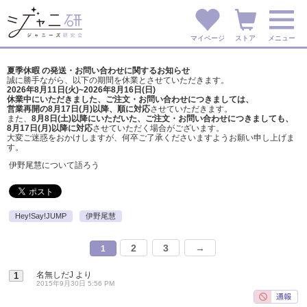
マイページ
ストア
メニュー
夏季休暇 の発送・お問い合わせに関するお知らせ
誠に勝手ながら、以下の期間を休業とさせていただきます。
2026年8月11日(火)~2026年8月16日(日)
休業中にいただきました、ご注文・お問い合わせにつきましては、
営業再開の8月17日(月)以降、順に対応
させていただきます。
また、
8月8日(土)以降にいただいた、ご注文・
お問い合わせにつきましても、
8月17日(月)以降に対応
させていただく場合がございます。
大変ご迷惑をおかけしますが、
何卒ご了承くださいますようお願い申し上げま
す。
伊野尾慧について語ろう
Hey!Say!JUMP
伊野尾慧
2
3
→
1
名無しだJ
より
1
2015年9月30日 5:56 PM