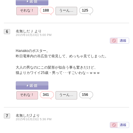
それな！
188
うーん…
125
名無しだＪ
より
6
2015年10月23日 5:00 PM
Hanakoのポスター。
昨日電車内の吊広告で発見して、めっちゃ見てしまった。
大人の男なのにこの髪形が似合う事も驚きだけど、
猫よりカワイイ25歳・男って･･･すごいわな～ｗｗｗ
それな！
341
うーん…
156
名無しだJ
より
7
2015年10月23日 5:36 PM