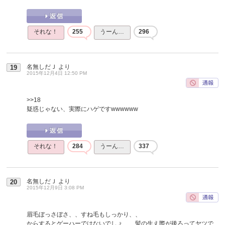
それな！
255
うーん…
296
名無しだＪ
より
19
2015年12月4日 12:50 PM
>>18
疑惑じゃない、実際にハゲですwwwwww
それな！
284
うーん…
337
名無しだＪ
より
20
2015年12月9日 3:08 PM
眉毛ぼっさぼさ、、すね毛もしっかり、、
からするとゲーハーではないでしょ、、髪の生え際が後ろってヤツで