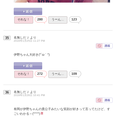
それな！
280
うーん…
123
名無しだＪ
より
35
2016年1月25日 11:27 PM
伊野ちゃん大好き(*´ω｀*)
それな！
272
うーん…
109
名無しだＪ
より
36
2016年1月26日 10:41 PM
有岡が伊野ちゃんの貴公子みたいな笑顔が好きって言ってたけど、す
ごいわかる～(*^^*)