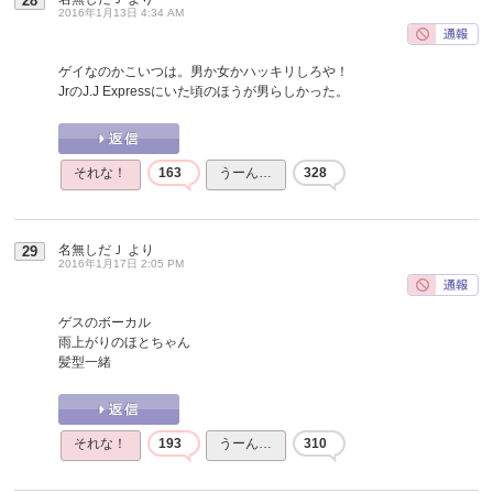
28
2016年1月13日 4:34 AM
ゲイなのかこいつは。男か女かハッキリしろや！
JrのJ.J Expressにいた頃のほうが男らしかった。
それな！
163
うーん…
328
名無しだＪ
より
29
2016年1月17日 2:05 PM
ゲスのボーカル
雨上がりのほとちゃん
髪型一緒
それな！
193
うーん…
310