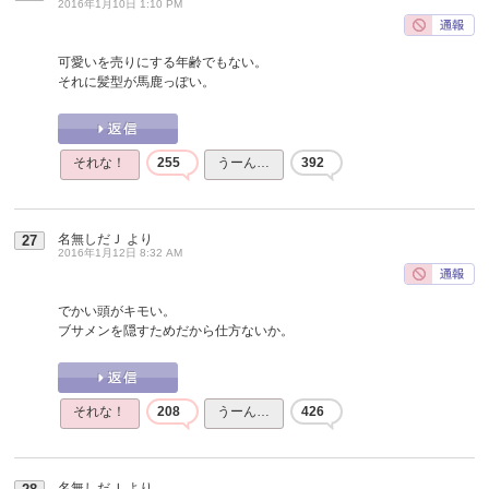
2016年1月10日 1:10 PM
可愛いを売りにする年齢でもない。
それに髪型が馬鹿っぽい。
それな！
255
うーん…
392
名無しだＪ
より
27
2016年1月12日 8:32 AM
でかい頭がキモい。
ブサメンを隠すためだから仕方ないか。
それな！
208
うーん…
426
名無しだＪ
より