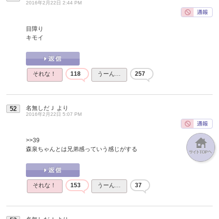
2016年2月22日 2:44 PM
目障り
キモイ
それな！
118
うーん…
257
名無しだＪ
より
52
2016年2月22日 5:07 PM
>>39
森泉ちゃんとは兄弟感っていう感じがする
それな！
153
うーん…
37