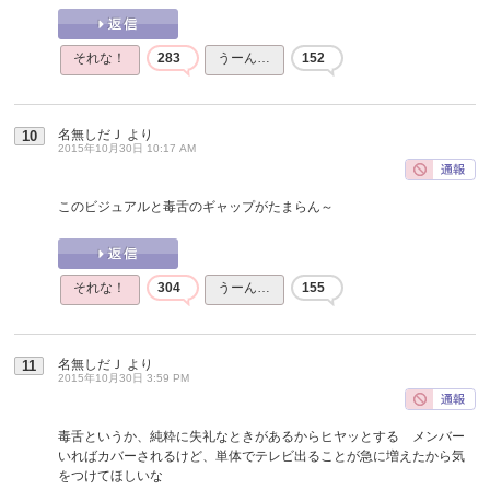
それな！
283
うーん…
152
名無しだＪ
より
10
2015年10月30日 10:17 AM
このビジュアルと毒舌のギャップがたまらん～
それな！
304
うーん…
155
名無しだＪ
より
11
2015年10月30日 3:59 PM
毒舌というか、純粋に失礼なときがあるからヒヤッとする メンバー
いればカバーされるけど、単体でテレビ出ることが急に増えたから気
をつけてほしいな