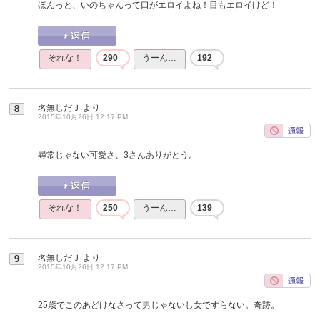
ほんっと、いのちゃんって口がエロイよね！目もエロイけど！
それな！
290
うーん…
192
名無しだＪ
より
8
2015年10月26日 12:17 PM
尋常じゃない可愛さ、3さんありがとう。
それな！
250
うーん…
139
名無しだＪ
より
9
2015年10月26日 12:17 PM
25歳でこのあどけなさって男じゃないし女ですらない。奇跡。