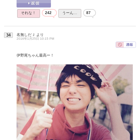
それな！
242
うーん…
87
名無しだＪ
より
34
2016年1月25日 10:15 PM
伊野尾ちゃん最高ー！