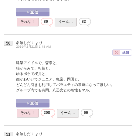
それな！
86
うーん…
82
名無しだＪ
より
50
2016年2月21日 1:48 AM
建築アイドルで、森泉と。
猫からみで、相葉と。
ゆるボケで桜井と。
顔かわいいでジュニア、亀梨、岡田と。
どんどん引きを利用してバラエティの常連になってほしい。
グループ内でも有岡、八乙女との相性もマル。
それな！
208
うーん…
66
名無しだＪ
より
51