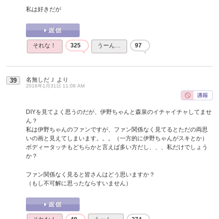
私は好きだが
それな！
325
うーん…
97
名無しだＪ
より
39
2016年1月31日 11:08 AM
DIYを見てよく思うのだが、伊野ちゃんと森泉のイチャイチャしてませ
ん？
私は伊野ちゃんのファンですが、ファン関係なく見てるとただの両思
いの画と見えてしまいます。。。（一方的に伊野ちゃんがスキとか）
ボディータッチもどちらかと言えば多い方だし、、、私だけでしょう
か？
ファン関係なく見ると皆さんはどう思いますか？
（もし不可解に思ったならすいません）