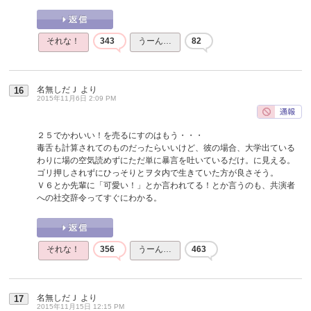
それな！
343
うーん…
82
名無しだＪ
より
16
2015年11月6日 2:09 PM
２５でかわいい！を売るにすのはもう・・・
毒舌も計算されてのものだったらいいけど、彼の場合、大学出ている
わりに場の空気読めずにただ単に暴言を吐いているだけ。に見える。
ゴリ押しされずにひっそりとヲタ内で生きていた方が良さそう。
Ｖ６とか先輩に「可愛い！」とか言われてる！とか言うのも、共演者
への社交辞令ってすぐにわかる。
それな！
356
うーん…
463
名無しだＪ
より
17
2015年11月15日 12:15 PM