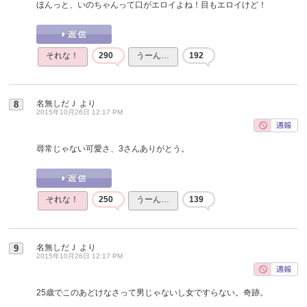
ほんっと、いのちゃんって口がエロイよね！目もエロイけど！
それな！
290
うーん…
192
名無しだＪ
より
8
2015年10月26日 12:17 PM
尋常じゃない可愛さ、3さんありがとう。
それな！
250
うーん…
139
名無しだＪ
より
9
2015年10月26日 12:17 PM
25歳でこのあどけなさって男じゃないし女ですらない。奇跡。