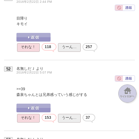
2016年2月22日 2:44 PM
目障り
キモイ
それな！
118
うーん…
257
名無しだＪ
より
52
2016年2月22日 5:07 PM
>>39
森泉ちゃんとは兄弟感っていう感じがする
それな！
153
うーん…
37