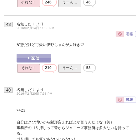
それな！
246
うーん…
46
名無しだＪ
より
48
2016年2月14日 11:33 PM
変態だけど可愛い伊野ちゃんが大好き♡
それな！
210
うーん…
53
名無しだＪ
より
49
2016年2月20日 7:58 PM
>>23
自分はクソ汚いから髪形変えればとか言うんだよな（笑）
事務所のゴリ押しって昔からジャニーズ事務所は多大な力を持って
る。
ゴリ押しでも何でもないじゃない！