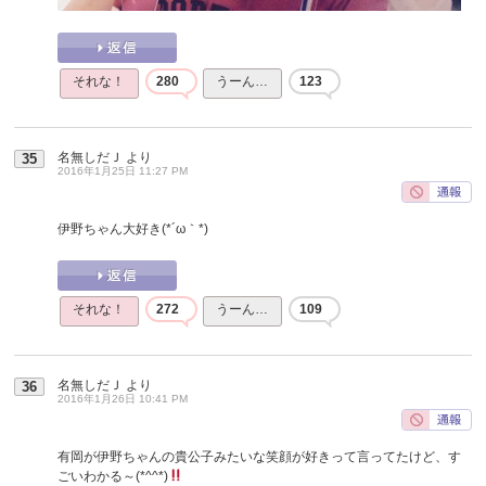
それな！
280
うーん…
123
名無しだＪ
より
35
2016年1月25日 11:27 PM
伊野ちゃん大好き(*´ω｀*)
それな！
272
うーん…
109
名無しだＪ
より
36
2016年1月26日 10:41 PM
有岡が伊野ちゃんの貴公子みたいな笑顔が好きって言ってたけど、す
ごいわかる～(*^^*)