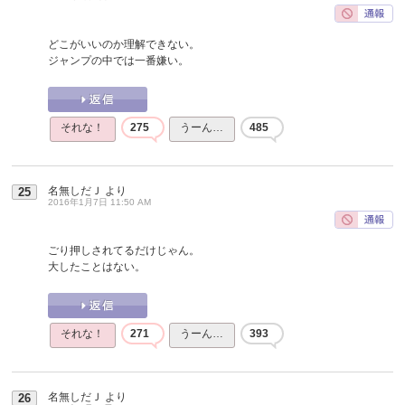
どこがいいのか理解できない。
ジャンプの中では一番嫌い。
それな！
275
うーん…
485
名無しだＪ
より
25
2016年1月7日 11:50 AM
ごり押しされてるだけじゃん。
大したことはない。
それな！
271
うーん…
393
名無しだＪ
より
26