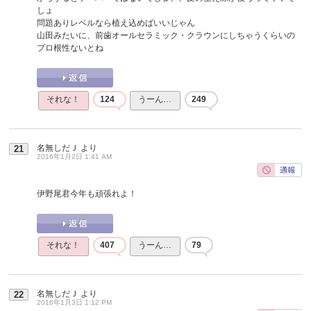
しょ
問題ありレベルなら植え込めばいいじゃん
山田みたいに、前歯オールセラミック・クラウンにしちゃうくらいの
プロ根性ないとね
それな！
124
うーん…
249
名無しだＪ
より
21
2016年1月2日 1:41 AM
伊野尾君今年も頑張れよ！
それな！
407
うーん…
79
名無しだＪ
より
22
2016年1月3日 1:12 PM