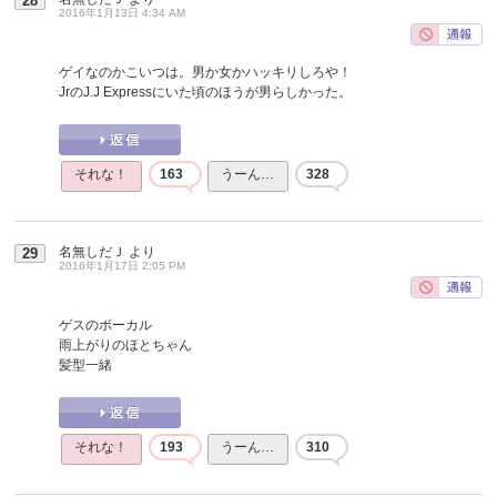
28
2016年1月13日 4:34 AM
ゲイなのかこいつは。男か女かハッキリしろや！
JrのJ.J Expressにいた頃のほうが男らしかった。
それな！
163
うーん…
328
名無しだＪ
より
29
2016年1月17日 2:05 PM
ゲスのボーカル
雨上がりのほとちゃん
髪型一緒
それな！
193
うーん…
310