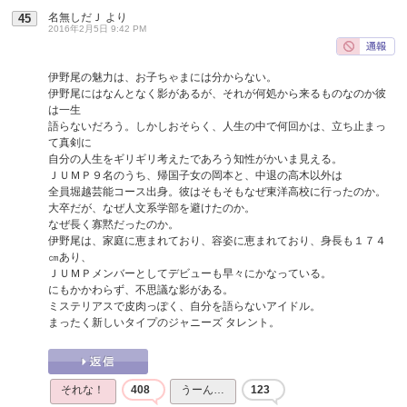
名無しだＪ
より
45
2016年2月5日 9:42 PM
伊野尾の魅力は、お子ちゃまには分からない。
伊野尾にはなんとなく影があるが、それが何処から来るものなのか彼
は一生
語らないだろう。しかしおそらく、人生の中で何回かは、立ち止まっ
て真剣に
自分の人生をギリギリ考えたであろう知性がかいま見える。
ＪＵＭＰ９名のうち、帰国子女の岡本と、中退の高木以外は
全員堀越芸能コース出身。彼はそもそもなぜ東洋高校に行ったのか。
大卒だが、なぜ人文系学部を避けたのか。
なぜ長く寡黙だったのか。
伊野尾は、家庭に恵まれており、容姿に恵まれており、身長も１７４
㎝あり、
ＪＵＭＰメンバーとしてデビューも早々にかなっている。
にもかかわらず、不思議な影がある。
ミステリアスで皮肉っぽく、自分を語らないアイドル。
まったく新しいタイプのジャニーズ タレント。
それな！
408
うーん…
123