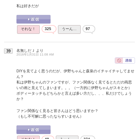
私は好きだが
それな！
325
うーん…
97
名無しだＪ
より
39
2016年1月31日 11:08 AM
DIYを見てよく思うのだが、伊野ちゃんと森泉のイチャイチャしてませ
ん？
私は伊野ちゃんのファンですが、ファン関係なく見てるとただの両思
いの画と見えてしまいます。。。（一方的に伊野ちゃんがスキとか）
ボディータッチもどちらかと言えば多い方だし、、、私だけでしょう
か？
ファン関係なく見ると皆さんはどう思いますか？
（もし不可解に思ったならすいません）