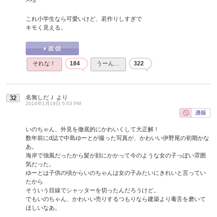
>>3
これ小学生なら可愛いけど、若作りしすぎで
キモく見える。
それな！
184
うーん…
322
名無しだＪ
より
32
2016年1月19日 5:53 PM
いのちゃん、外見を徹底的にかわいくして大正解！
数年前にd誌で中島ゆーとが撮った写真が、かわいい伊野尾の初期かな
あ。
海岸で強風だったから髪が顔にかかって今のような女の子っぽい雰囲
気だった。
ゆーとは子供の頃からいのちゃんは女の子みたいにきれいと言ってい
たから
そういう目線でシャッターを切ったんだろうけど。
でもいのちゃん、かわいい売りするつもりなら建築より毒舌を磨いて
ほしいなあ。