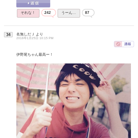
それな！
242
うーん…
87
名無しだＪ
より
34
2016年1月25日 10:15 PM
伊野尾ちゃん最高ー！