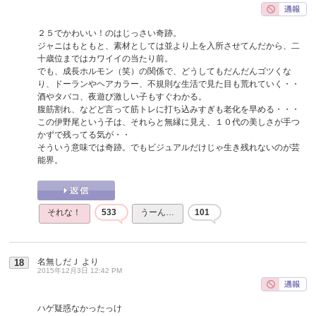
２５でかわいい！のはじっさい奇跡。
ジャニはもともと、素材としては並より上を入所させてんだから、二
十歳位まではカワイイの当たり前。
でも、成長ホルモン（笑）の関係で、どうしてもだんだんゴツくな
り、ドーランやヘアカラー、不規則な生活で見た目も荒れていく・・
酒やタバコ、夜遊び激しい子もすぐわかる。
腹筋割れ、などど言って筋トレに打ち込みすぎも老化を早める・・・
この伊野尾という子は、それらと無縁に見え、１０代の美しさが手つ
かずで残ってる気が・・
そういう意味では奇跡。でもビジュアルだけじゃ生き残れないのが芸
能界。
それな！
533
うーん…
101
名無しだＪ
より
18
2015年12月3日 12:42 PM
ハゲ疑惑なかったっけ