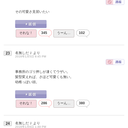
その可愛さ見習いたい
それな！
345
うーん…
102
名無しだＪ
より
23
2016年1月5日 8:45 PM
事務所のゴリ押しが凄くてウザい。
髪型変えれば、さほど可愛くも無い。
幼稚っぽい頭。
それな！
286
うーん…
380
名無しだＪ
より
24
2016年1月6日 1:49 PM