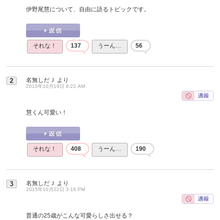
伊野尾慧について、自由に語るトピックです。
それな！
137
うーん…
56
名無しだＪ
より
2
2015年10月19日 9:22 AM
慧くん可愛い！
それな！
408
うーん…
190
名無しだＪ
より
3
2015年10月22日 3:16 PM
普通の25歳がこんな可愛らしさ出せる？