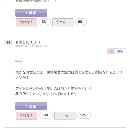
お前が気持ち悪いわ！！！
それな！
63
うーん…
98
名無しだＪ
より
44
2016年2月4日 8:46 PM
>>28
大きなお世話だよ！伊野尾君の魅力は男とか女とか関係ないんだよ！
クソが！
アイドル何だから可愛いのは当たり前だろうが！
JUMPのファンじゃなければレスするな！
それな！
108
うーん…
125