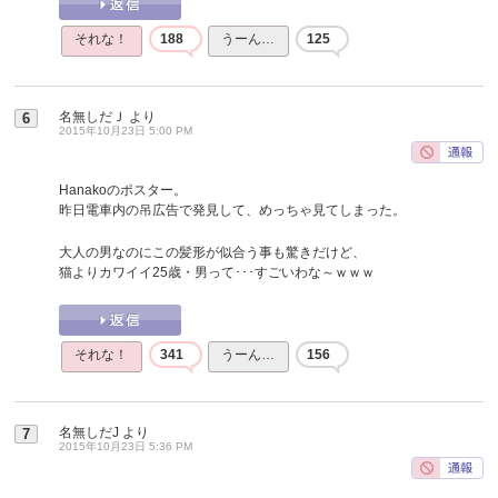
それな！
188
うーん…
125
名無しだＪ
より
6
2015年10月23日 5:00 PM
Hanakoのポスター。
昨日電車内の吊広告で発見して、めっちゃ見てしまった。
大人の男なのにこの髪形が似合う事も驚きだけど、
猫よりカワイイ25歳・男って･･･すごいわな～ｗｗｗ
それな！
341
うーん…
156
名無しだJ
より
7
2015年10月23日 5:36 PM