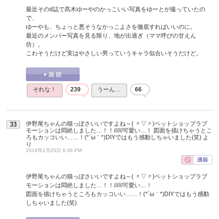
最近そのd誌で髙木ゆーやのかっこいい写真をゆーとが撮っていたの
で、
ゆーやも、ちょっと悪そうなかっこよさを徹底すればいいのに。
最近のメンバー写真を見る限り、地が出過ぎ（ママ呼びの甘えん
坊）。
こわそうだけど実はやさしい男っていうキャラ似合いそうだけど。
それな！
239
うーん…
66
伊野尾ちゃんの猫っぽさいいですよね～( 〃▽〃)ペットショップラブ
33
モーションは悶絶しました…！！//////可愛い…！ 図面を描けちゃうとこ
ろもカッコいい……！(*´ω｀*)DIYではもう感動しちゃいました(笑)
よ
り
2016年1月25日 6:36 PM
伊野尾ちゃんの猫っぽさいいですよね～( 〃▽〃)ペットショップラブ
モーションは悶絶しました…！！//////可愛い…！
図面を描けちゃうところもカッコいい……！(*´ω｀*)DIYではもう感動
しちゃいました(笑)