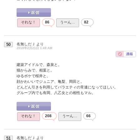
それな！
86
うーん…
82
名無しだＪ
より
50
2016年2月21日 1:48 AM
建築アイドルで、森泉と。
猫からみで、相葉と。
ゆるボケで桜井と。
顔かわいいでジュニア、亀梨、岡田と。
どんどん引きを利用してバラエティの常連になってほしい。
グループ内でも有岡、八乙女との相性もマル。
それな！
208
うーん…
66
名無しだＪ
より
51