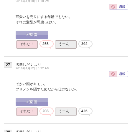
2016年1月10日 1:10 PM
可愛いを売りにする年齢でもない。
それに髪型が馬鹿っぽい。
それな！
255
うーん…
392
名無しだＪ
より
27
2016年1月12日 8:32 AM
でかい頭がキモい。
ブサメンを隠すためだから仕方ないか。
それな！
208
うーん…
426
名無しだＪ
より