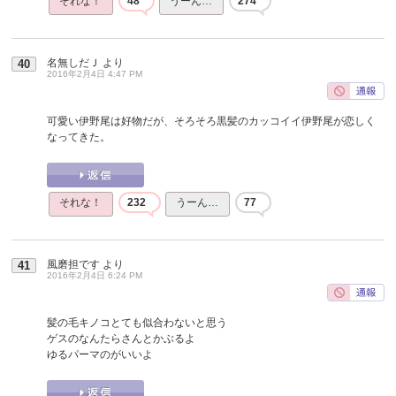
それな！
48
うーん…
274
名無しだＪ
より
40
2016年2月4日 4:47 PM
可愛い伊野尾は好物だが、そろそろ黒髪のカッコイイ伊野尾が恋しく
なってきた。
それな！
232
うーん…
77
風磨担です
より
41
2016年2月4日 6:24 PM
髪の毛キノコとても似合わないと思う
ゲスのなんたらさんとかぶるよ
ゆるパーマのがいいよ