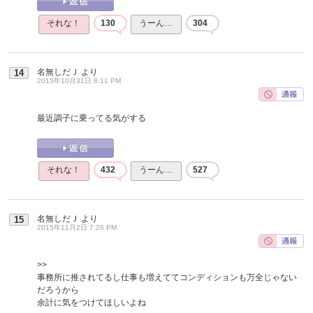
それな！
130
うーん…
304
名無しだＪ
より
14
2015年10月31日 8:11 PM
最近調子に乗ってる気がする
それな！
432
うーん…
527
名無しだＪ
より
15
2015年11月2日 7:26 PM
>>
事務所に推されてるし仕事も増えててコンディションも万全じゃない
だろうから
余計に気をつけてほしいよね