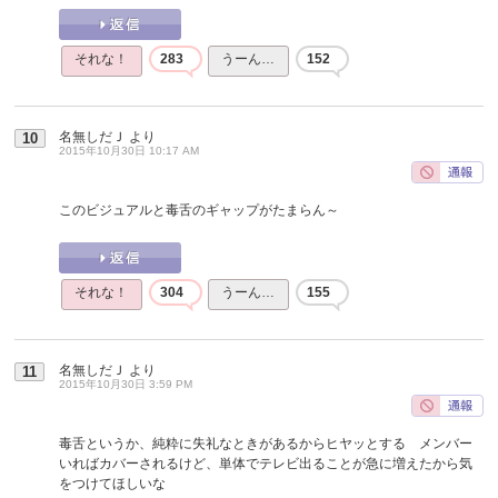
それな！
283
うーん…
152
名無しだＪ
より
10
2015年10月30日 10:17 AM
このビジュアルと毒舌のギャップがたまらん～
それな！
304
うーん…
155
名無しだＪ
より
11
2015年10月30日 3:59 PM
毒舌というか、純粋に失礼なときがあるからヒヤッとする メンバー
いればカバーされるけど、単体でテレビ出ることが急に増えたから気
をつけてほしいな