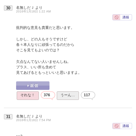
名無しだＪ
より
30
2016年1月18日 1:22 AM
批判的な意見も貴重だと思います。
しかし、どの人もそうですけど
各々本人なりに頑張ってるのだから
そこを見てもよいのでは？
欠点なんてない人いませんしね。
プラス、いい所も含めて
見てあげるともっといいと思いますよ。
それな！
376
うーん…
117
名無しだＪ
より
31
2016年1月18日 7:54 PM