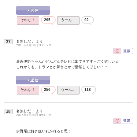
それな！
295
うーん…
92
名無しだＪ
より
37
2016年1月30日 3:28 PM
最近伊野ちゃんがどんどんテレビに出てきてすっごく嬉しい☆
これからも、ドラマとか舞台とかで活躍してほしい＾＾
それな！
256
うーん…
118
名無しだＪ
より
38
2016年1月30日 8:54 PM
伊野尾は好き嫌いわかれると思う