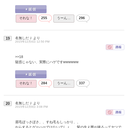
それな！
255
うーん…
296
名無しだＪ
より
19
2015年12月4日 12:50 PM
>>18
疑惑じゃない、実際にハゲですwwwwww
それな！
284
うーん…
337
名無しだＪ
より
20
2015年12月9日 3:08 PM
眉毛ぼっさぼさ、、すね毛もしっかり、、
からするとゲーハーではないでしょ、、髪の生え際が後ろってヤツで