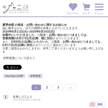
マイページ
ストア
メニュー
夏季休暇 の発送・お問い合わせに関するお知らせ
誠に勝手ながら、以下の期間を休業とさせていただきます。
2026年8月11日(火)~2026年8月16日(日)
休業中にいただきました、ご注文・お問い合わせにつきましては、
営業再開の8月17日(月)以降、順に対応
させていただきます。
また、
8月8日(土)以降にいただいた、ご注文・
お問い合わせにつきましても、
8月17日(月)以降に対応
させていただく場合がございます。
大変ご迷惑をおかけしますが、
何卒ご了承くださいますようお願い申し上げま
す。
伊野尾慧について語ろう
Hey!Say!JUMP
伊野尾慧
2
3
→
1
名無しだJ
より
1
2015年9月30日 5:56 PM