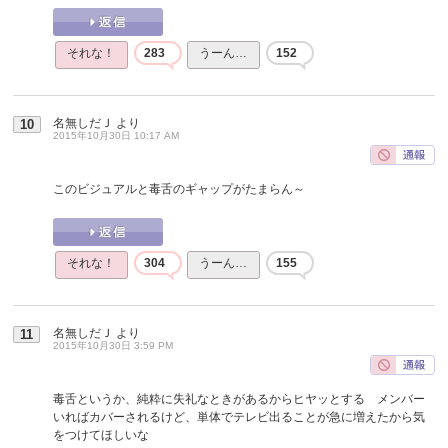
それな！
283
うーん…
152
名無しだＪ
より
10
2015年10月30日 10:17 AM
このビジュアルと毒舌のギャップがたまらん～
それな！
304
うーん…
155
名無しだＪ
より
11
2015年10月30日 3:59 PM
毒舌というか、純粋に失礼なときがあるからヒヤッとする メンバー
いればカバーされるけど、単体でテレビ出ることが急に増えたから気
をつけてほしいな