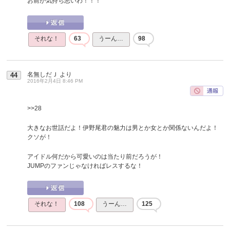
お前が気持ち悪いわ！！！
それな！
63
うーん…
98
名無しだＪ
より
44
2016年2月4日 8:46 PM
>>28
大きなお世話だよ！伊野尾君の魅力は男とか女とか関係ないんだよ！
クソが！
アイドル何だから可愛いのは当たり前だろうが！
JUMPのファンじゃなければレスするな！
それな！
108
うーん…
125