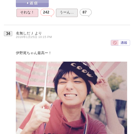
それな！
242
うーん…
87
名無しだＪ
より
34
2016年1月25日 10:15 PM
伊野尾ちゃん最高ー！