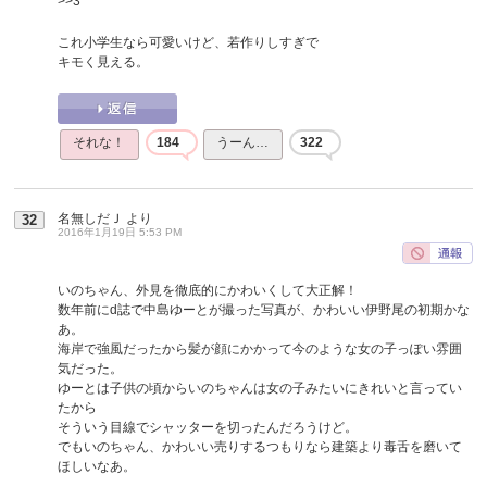
>>3
これ小学生なら可愛いけど、若作りしすぎで
キモく見える。
それな！
184
うーん…
322
名無しだＪ
より
32
2016年1月19日 5:53 PM
いのちゃん、外見を徹底的にかわいくして大正解！
数年前にd誌で中島ゆーとが撮った写真が、かわいい伊野尾の初期かな
あ。
海岸で強風だったから髪が顔にかかって今のような女の子っぽい雰囲
気だった。
ゆーとは子供の頃からいのちゃんは女の子みたいにきれいと言ってい
たから
そういう目線でシャッターを切ったんだろうけど。
でもいのちゃん、かわいい売りするつもりなら建築より毒舌を磨いて
ほしいなあ。