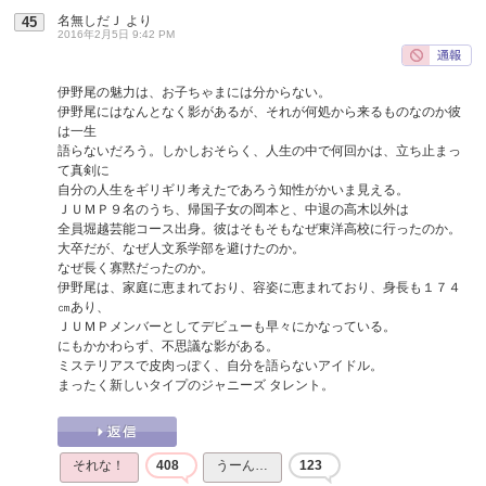
名無しだＪ
より
45
2016年2月5日 9:42 PM
伊野尾の魅力は、お子ちゃまには分からない。
伊野尾にはなんとなく影があるが、それが何処から来るものなのか彼
は一生
語らないだろう。しかしおそらく、人生の中で何回かは、立ち止まっ
て真剣に
自分の人生をギリギリ考えたであろう知性がかいま見える。
ＪＵＭＰ９名のうち、帰国子女の岡本と、中退の高木以外は
全員堀越芸能コース出身。彼はそもそもなぜ東洋高校に行ったのか。
大卒だが、なぜ人文系学部を避けたのか。
なぜ長く寡黙だったのか。
伊野尾は、家庭に恵まれており、容姿に恵まれており、身長も１７４
㎝あり、
ＪＵＭＰメンバーとしてデビューも早々にかなっている。
にもかかわらず、不思議な影がある。
ミステリアスで皮肉っぽく、自分を語らないアイドル。
まったく新しいタイプのジャニーズ タレント。
それな！
408
うーん…
123