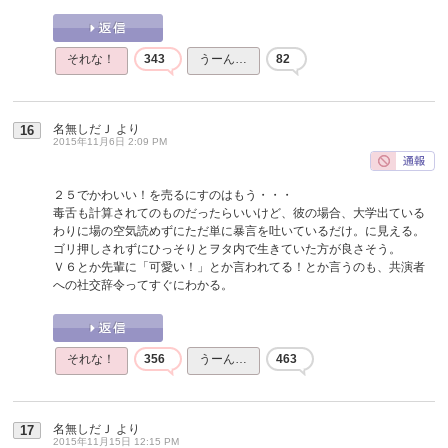
それな！
343
うーん…
82
名無しだＪ
より
16
2015年11月6日 2:09 PM
２５でかわいい！を売るにすのはもう・・・
毒舌も計算されてのものだったらいいけど、彼の場合、大学出ている
わりに場の空気読めずにただ単に暴言を吐いているだけ。に見える。
ゴリ押しされずにひっそりとヲタ内で生きていた方が良さそう。
Ｖ６とか先輩に「可愛い！」とか言われてる！とか言うのも、共演者
への社交辞令ってすぐにわかる。
それな！
356
うーん…
463
名無しだＪ
より
17
2015年11月15日 12:15 PM