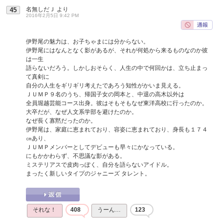
名無しだＪ
より
45
2016年2月5日 9:42 PM
伊野尾の魅力は、お子ちゃまには分からない。
伊野尾にはなんとなく影があるが、それが何処から来るものなのか彼
は一生
語らないだろう。しかしおそらく、人生の中で何回かは、立ち止まっ
て真剣に
自分の人生をギリギリ考えたであろう知性がかいま見える。
ＪＵＭＰ９名のうち、帰国子女の岡本と、中退の高木以外は
全員堀越芸能コース出身。彼はそもそもなぜ東洋高校に行ったのか。
大卒だが、なぜ人文系学部を避けたのか。
なぜ長く寡黙だったのか。
伊野尾は、家庭に恵まれており、容姿に恵まれており、身長も１７４
㎝あり、
ＪＵＭＰメンバーとしてデビューも早々にかなっている。
にもかかわらず、不思議な影がある。
ミステリアスで皮肉っぽく、自分を語らないアイドル。
まったく新しいタイプのジャニーズ タレント。
それな！
408
うーん…
123