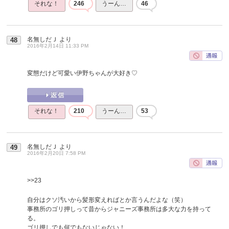
それな！
246
うーん…
46
名無しだＪ
より
48
2016年2月14日 11:33 PM
変態だけど可愛い伊野ちゃんが大好き♡
それな！
210
うーん…
53
名無しだＪ
より
49
2016年2月20日 7:58 PM
>>23
自分はクソ汚いから髪形変えればとか言うんだよな（笑）
事務所のゴリ押しって昔からジャニーズ事務所は多大な力を持って
る。
ゴリ押しでも何でもないじゃない！