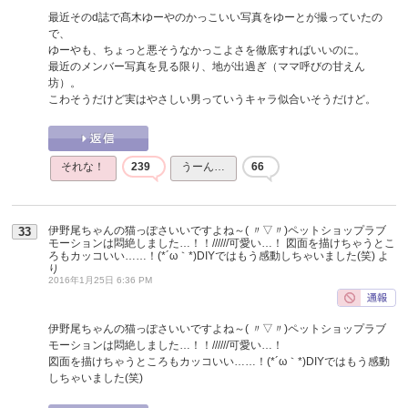
最近そのd誌で髙木ゆーやのかっこいい写真をゆーとが撮っていたの
で、
ゆーやも、ちょっと悪そうなかっこよさを徹底すればいいのに。
最近のメンバー写真を見る限り、地が出過ぎ（ママ呼びの甘えん
坊）。
こわそうだけど実はやさしい男っていうキャラ似合いそうだけど。
それな！
239
うーん…
66
伊野尾ちゃんの猫っぽさいいですよね～( 〃▽〃)ペットショップラブ
33
モーションは悶絶しました…！！//////可愛い…！ 図面を描けちゃうとこ
ろもカッコいい……！(*´ω｀*)DIYではもう感動しちゃいました(笑)
よ
り
2016年1月25日 6:36 PM
伊野尾ちゃんの猫っぽさいいですよね～( 〃▽〃)ペットショップラブ
モーションは悶絶しました…！！//////可愛い…！
図面を描けちゃうところもカッコいい……！(*´ω｀*)DIYではもう感動
しちゃいました(笑)