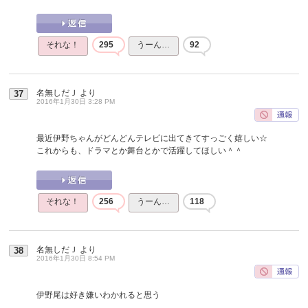
それな！
295
うーん…
92
名無しだＪ
より
37
2016年1月30日 3:28 PM
最近伊野ちゃんがどんどんテレビに出てきてすっごく嬉しい☆
これからも、ドラマとか舞台とかで活躍してほしい＾＾
それな！
256
うーん…
118
名無しだＪ
より
38
2016年1月30日 8:54 PM
伊野尾は好き嫌いわかれると思う