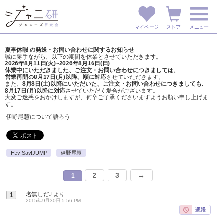
マイページ
ストア
メニュー
夏季休暇 の発送・お問い合わせに関するお知らせ
誠に勝手ながら、以下の期間を休業とさせていただきます。
2026年8月11日(火)~2026年8月16日(日)
休業中にいただきました、ご注文・お問い合わせにつきましては、
営業再開の8月17日(月)以降、順に対応
させていただきます。
また、
8月8日(土)以降にいただいた、ご注文・
お問い合わせにつきましても、
8月17日(月)以降に対応
させていただく場合がございます。
大変ご迷惑をおかけしますが、
何卒ご了承くださいますようお願い申し上げま
す。
伊野尾慧について語ろう
Hey!Say!JUMP
伊野尾慧
2
3
→
1
名無しだJ
より
1
2015年9月30日 5:56 PM