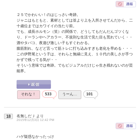
２５でかわいい！のはじっさい奇跡。
ジャニはもともと、素材としては並より上を入所させてんだから、二
十歳位まではカワイイの当たり前。
でも、成長ホルモン（笑）の関係で、どうしてもだんだんゴツくな
り、ドーランやヘアカラー、不規則な生活で見た目も荒れていく・・
酒やタバコ、夜遊び激しい子もすぐわかる。
腹筋割れ、などど言って筋トレに打ち込みすぎも老化を早める・・・
この伊野尾という子は、それらと無縁に見え、１０代の美しさが手つ
かずで残ってる気が・・
そういう意味では奇跡。でもビジュアルだけじゃ生き残れないのが芸
能界。
それな！
533
うーん…
101
名無しだＪ
より
18
2015年12月3日 12:42 PM
ハゲ疑惑なかったっけ