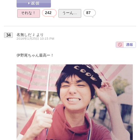
それな！
242
うーん…
87
名無しだＪ
より
34
2016年1月25日 10:15 PM
伊野尾ちゃん最高ー！