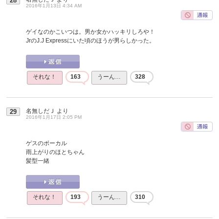
28
2016年1月13日 4:34 AM
ゲイなのかこいつは。男か女かハッキリしろや！
JrのJ.J Expressにいた頃のほうが男らしかった。
それな！
163
うーん…
328
名無しだＪ
より
29
2016年1月17日 2:05 PM
ゲスのボーカル
雨上がりのほとちゃん
髪型一緒
それな！
193
うーん…
310