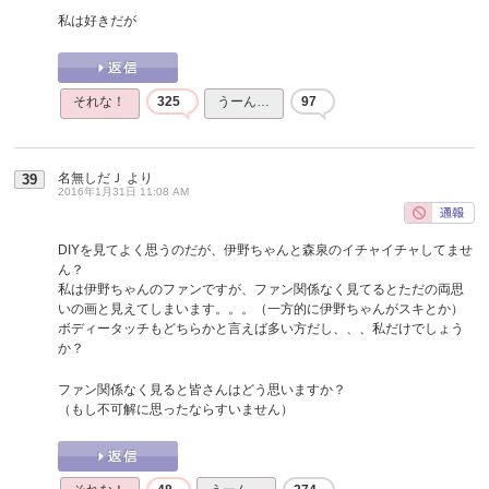
私は好きだが
それな！
325
うーん…
97
名無しだＪ
より
39
2016年1月31日 11:08 AM
DIYを見てよく思うのだが、伊野ちゃんと森泉のイチャイチャしてませ
ん？
私は伊野ちゃんのファンですが、ファン関係なく見てるとただの両思
いの画と見えてしまいます。。。（一方的に伊野ちゃんがスキとか）
ボディータッチもどちらかと言えば多い方だし、、、私だけでしょう
か？
ファン関係なく見ると皆さんはどう思いますか？
（もし不可解に思ったならすいません）