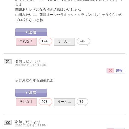
しょ
問題ありレベルなら植え込めばいいじゃん
山田みたいに、前歯オールセラミック・クラウンにしちゃうくらいの
プロ根性ないとね
それな！
124
うーん…
249
名無しだＪ
より
21
2016年1月2日 1:41 AM
伊野尾君今年も頑張れよ！
それな！
407
うーん…
79
名無しだＪ
より
22
2016年1月3日 1:12 PM