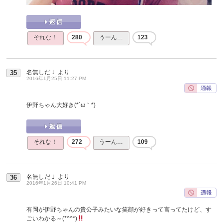
それな！
280
うーん…
123
名無しだＪ
より
35
2016年1月25日 11:27 PM
伊野ちゃん大好き(*´ω｀*)
それな！
272
うーん…
109
名無しだＪ
より
36
2016年1月26日 10:41 PM
有岡が伊野ちゃんの貴公子みたいな笑顔が好きって言ってたけど、す
ごいわかる～(*^^*)