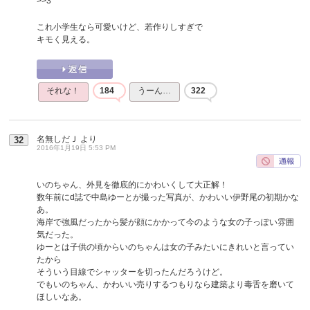
>>3
これ小学生なら可愛いけど、若作りしすぎで
キモく見える。
それな！
184
うーん…
322
名無しだＪ
より
32
2016年1月19日 5:53 PM
いのちゃん、外見を徹底的にかわいくして大正解！
数年前にd誌で中島ゆーとが撮った写真が、かわいい伊野尾の初期かな
あ。
海岸で強風だったから髪が顔にかかって今のような女の子っぽい雰囲
気だった。
ゆーとは子供の頃からいのちゃんは女の子みたいにきれいと言ってい
たから
そういう目線でシャッターを切ったんだろうけど。
でもいのちゃん、かわいい売りするつもりなら建築より毒舌を磨いて
ほしいなあ。