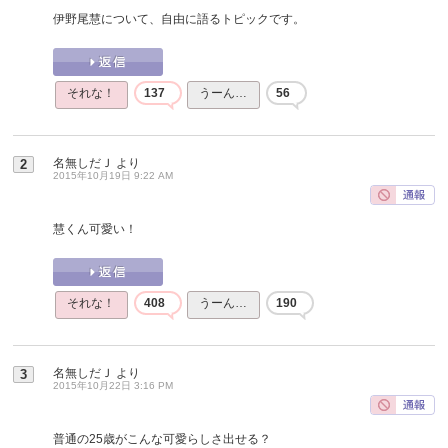
伊野尾慧について、自由に語るトピックです。
それな！
137
うーん…
56
名無しだＪ
より
2
2015年10月19日 9:22 AM
慧くん可愛い！
それな！
408
うーん…
190
名無しだＪ
より
3
2015年10月22日 3:16 PM
普通の25歳がこんな可愛らしさ出せる？