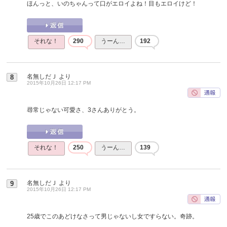
ほんっと、いのちゃんって口がエロイよね！目もエロイけど！
それな！
290
うーん…
192
名無しだＪ
より
8
2015年10月26日 12:17 PM
尋常じゃない可愛さ、3さんありがとう。
それな！
250
うーん…
139
名無しだＪ
より
9
2015年10月26日 12:17 PM
25歳でこのあどけなさって男じゃないし女ですらない。奇跡。