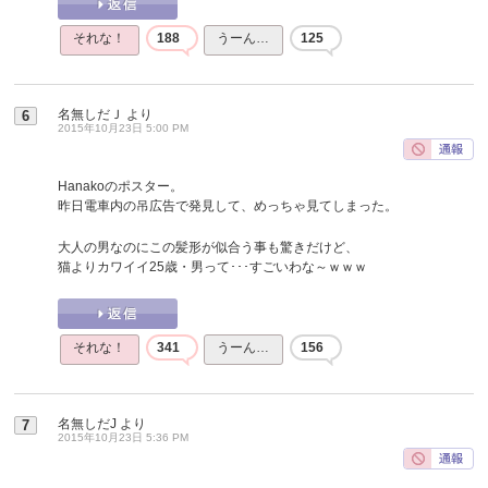
それな！
188
うーん…
125
名無しだＪ
より
6
2015年10月23日 5:00 PM
Hanakoのポスター。
昨日電車内の吊広告で発見して、めっちゃ見てしまった。
大人の男なのにこの髪形が似合う事も驚きだけど、
猫よりカワイイ25歳・男って･･･すごいわな～ｗｗｗ
それな！
341
うーん…
156
名無しだJ
より
7
2015年10月23日 5:36 PM