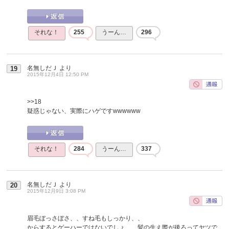
それな！
255
うーん…
296
名無しだＪ
より
19
2015年12月4日 12:50 PM
>>18
疑惑じゃない、実際にハゲですwwwwww
それな！
284
うーん…
337
名無しだＪ
より
20
2015年12月9日 3:08 PM
眉毛ぼっさぼさ、、すね毛もしっかり、、
からするとゲーハーではないでしょ、、髪の生え際が後ろってヤツで