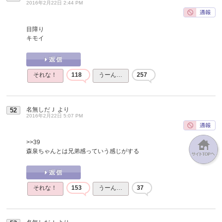
2016年2月22日 2:44 PM
目障り
キモイ
それな！
118
うーん…
257
名無しだＪ
より
52
2016年2月22日 5:07 PM
>>39
森泉ちゃんとは兄弟感っていう感じがする
それな！
153
うーん…
37