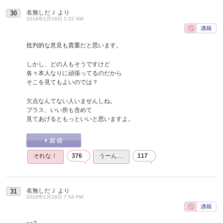
名無しだＪ
より
30
2016年1月18日 1:22 AM
批判的な意見も貴重だと思います。
しかし、どの人もそうですけど
各々本人なりに頑張ってるのだから
そこを見てもよいのでは？
欠点なんてない人いませんしね。
プラス、いい所も含めて
見てあげるともっといいと思いますよ。
それな！
376
うーん…
117
名無しだＪ
より
31
2016年1月18日 7:54 PM