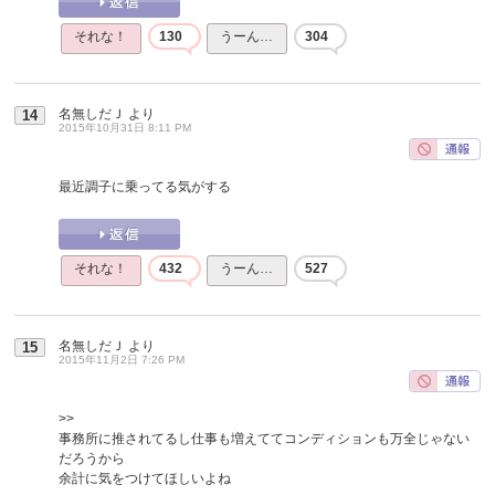
それな！
130
うーん…
304
名無しだＪ
より
14
2015年10月31日 8:11 PM
最近調子に乗ってる気がする
それな！
432
うーん…
527
名無しだＪ
より
15
2015年11月2日 7:26 PM
>>
事務所に推されてるし仕事も増えててコンディションも万全じゃない
だろうから
余計に気をつけてほしいよね