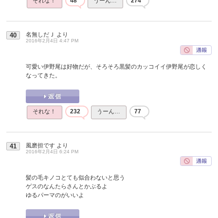
それな！
48
うーん…
274
名無しだＪ
より
40
2016年2月4日 4:47 PM
可愛い伊野尾は好物だが、そろそろ黒髪のカッコイイ伊野尾が恋しく
なってきた。
それな！
232
うーん…
77
風磨担です
より
41
2016年2月4日 6:24 PM
髪の毛キノコとても似合わないと思う
ゲスのなんたらさんとかぶるよ
ゆるパーマのがいいよ