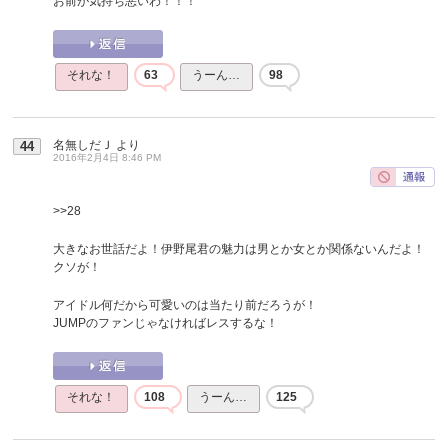
お前が気持ち悪いわ！！！
それな！
63
うーん…
98
名無しだＪ
より
44
2016年2月4日 8:46 PM
>>28
大きなお世話だよ！伊野尾君の魅力は男とか女とか関係ないんだよ！
クソが！
アイドル何だから可愛いのは当たり前だろうが！
JUMPのファンじゃなければレスするな！
それな！
108
うーん…
125