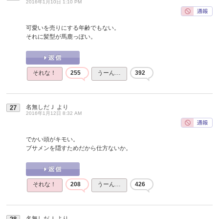
2016年1月10日 1:10 PM
可愛いを売りにする年齢でもない。
それに髪型が馬鹿っぽい。
それな！
255
うーん…
392
名無しだＪ
より
27
2016年1月12日 8:32 AM
でかい頭がキモい。
ブサメンを隠すためだから仕方ないか。
それな！
208
うーん…
426
名無しだＪ
より