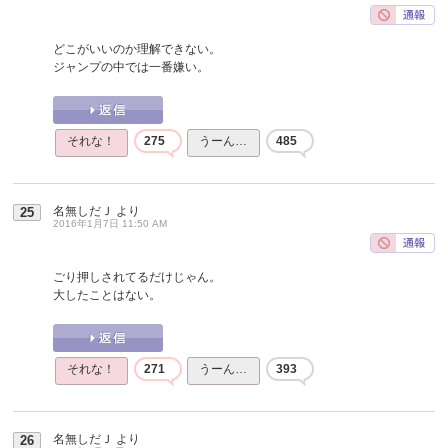
どこがいいのか理解できない。
ジャンプの中では一番嫌い。
それな！
275
うーん…
485
名無しだＪ
より
25
2016年1月7日 11:50 AM
ごり押しされてるだけじゃん。
大したことはない。
それな！
271
うーん…
393
名無しだＪ
より
26