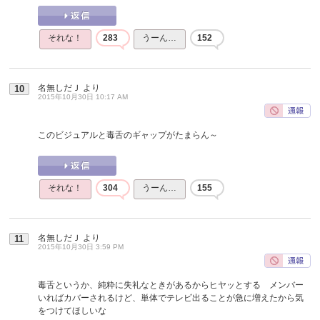
それな！
283
うーん…
152
名無しだＪ
より
10
2015年10月30日 10:17 AM
このビジュアルと毒舌のギャップがたまらん～
それな！
304
うーん…
155
名無しだＪ
より
11
2015年10月30日 3:59 PM
毒舌というか、純粋に失礼なときがあるからヒヤッとする メンバー
いればカバーされるけど、単体でテレビ出ることが急に増えたから気
をつけてほしいな