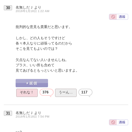
名無しだＪ
より
30
2016年1月18日 1:22 AM
批判的な意見も貴重だと思います。
しかし、どの人もそうですけど
各々本人なりに頑張ってるのだから
そこを見てもよいのでは？
欠点なんてない人いませんしね。
プラス、いい所も含めて
見てあげるともっといいと思いますよ。
それな！
376
うーん…
117
名無しだＪ
より
31
2016年1月18日 7:54 PM