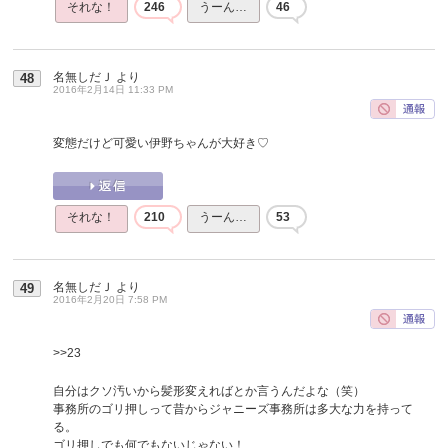
それな！
246
うーん…
46
名無しだＪ
より
48
2016年2月14日 11:33 PM
変態だけど可愛い伊野ちゃんが大好き♡
それな！
210
うーん…
53
名無しだＪ
より
49
2016年2月20日 7:58 PM
>>23
自分はクソ汚いから髪形変えればとか言うんだよな（笑）
事務所のゴリ押しって昔からジャニーズ事務所は多大な力を持って
る。
ゴリ押しでも何でもないじゃない！