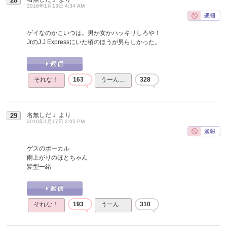
28
2016年1月13日 4:34 AM
ゲイなのかこいつは。男か女かハッキリしろや！
JrのJ.J Expressにいた頃のほうが男らしかった。
それな！
163
うーん…
328
名無しだＪ
より
29
2016年1月17日 2:05 PM
ゲスのボーカル
雨上がりのほとちゃん
髪型一緒
それな！
193
うーん…
310