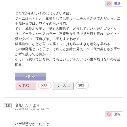
２５でかわいい！のはじっさい奇跡。
ジャニはもともと、素材としては並より上を入所させてんだから、二
十歳位まではカワイイの当たり前。
でも、成長ホルモン（笑）の関係で、どうしてもだんだんゴツくな
り、ドーランやヘアカラー、不規則な生活で見た目も荒れていく・・
酒やタバコ、夜遊び激しい子もすぐわかる。
腹筋割れ、などど言って筋トレに打ち込みすぎも老化を早める・・・
この伊野尾という子は、それらと無縁に見え、１０代の美しさが手つ
かずで残ってる気が・・
そういう意味では奇跡。でもビジュアルだけじゃ生き残れないのが芸
能界。
それな！
533
うーん…
101
名無しだＪ
より
18
2015年12月3日 12:42 PM
ハゲ疑惑なかったっけ