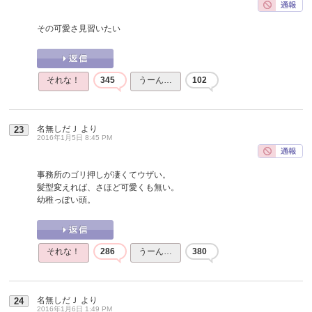
その可愛さ見習いたい
それな！
345
うーん…
102
名無しだＪ
より
23
2016年1月5日 8:45 PM
事務所のゴリ押しが凄くてウザい。
髪型変えれば、さほど可愛くも無い。
幼稚っぽい頭。
それな！
286
うーん…
380
名無しだＪ
より
24
2016年1月6日 1:49 PM