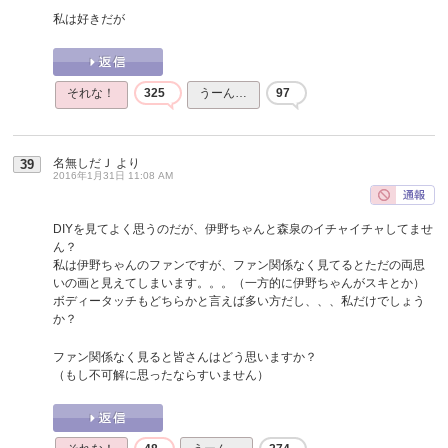
私は好きだが
それな！
325
うーん…
97
名無しだＪ
より
39
2016年1月31日 11:08 AM
DIYを見てよく思うのだが、伊野ちゃんと森泉のイチャイチャしてませ
ん？
私は伊野ちゃんのファンですが、ファン関係なく見てるとただの両思
いの画と見えてしまいます。。。（一方的に伊野ちゃんがスキとか）
ボディータッチもどちらかと言えば多い方だし、、、私だけでしょう
か？
ファン関係なく見ると皆さんはどう思いますか？
（もし不可解に思ったならすいません）