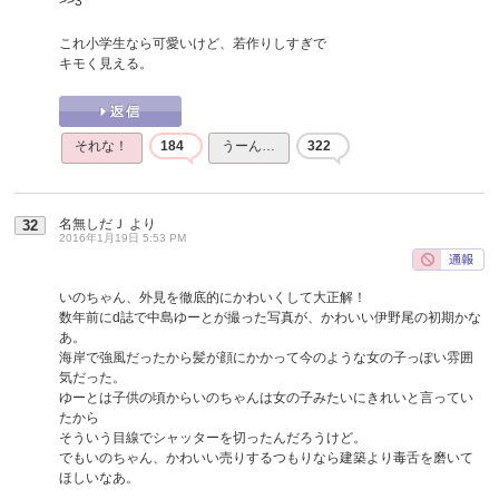
>>3
これ小学生なら可愛いけど、若作りしすぎで
キモく見える。
それな！
184
うーん…
322
名無しだＪ
より
32
2016年1月19日 5:53 PM
いのちゃん、外見を徹底的にかわいくして大正解！
数年前にd誌で中島ゆーとが撮った写真が、かわいい伊野尾の初期かな
あ。
海岸で強風だったから髪が顔にかかって今のような女の子っぽい雰囲
気だった。
ゆーとは子供の頃からいのちゃんは女の子みたいにきれいと言ってい
たから
そういう目線でシャッターを切ったんだろうけど。
でもいのちゃん、かわいい売りするつもりなら建築より毒舌を磨いて
ほしいなあ。