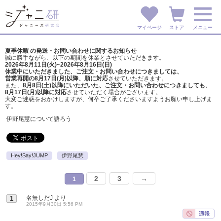
マイページ
ストア
メニュー
夏季休暇 の発送・お問い合わせに関するお知らせ
誠に勝手ながら、以下の期間を休業とさせていただきます。
2026年8月11日(火)~2026年8月16日(日)
休業中にいただきました、ご注文・お問い合わせにつきましては、
営業再開の8月17日(月)以降、順に対応
させていただきます。
また、
8月8日(土)以降にいただいた、ご注文・
お問い合わせにつきましても、
8月17日(月)以降に対応
させていただく場合がございます。
大変ご迷惑をおかけしますが、
何卒ご了承くださいますようお願い申し上げま
す。
伊野尾慧について語ろう
Hey!Say!JUMP
伊野尾慧
2
3
→
1
名無しだJ
より
1
2015年9月30日 5:56 PM