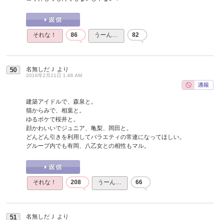
それな！
86
うーん…
82
名無しだＪ
より
50
2016年2月21日 1:48 AM
建築アイドルで、森泉と。
猫からみで、相葉と。
ゆるボケで桜井と。
顔かわいいでジュニア、亀梨、岡田と。
どんどん引きを利用してバラエティの常連になってほしい。
グループ内でも有岡、八乙女との相性もマル。
それな！
208
うーん…
66
名無しだＪ
より
51