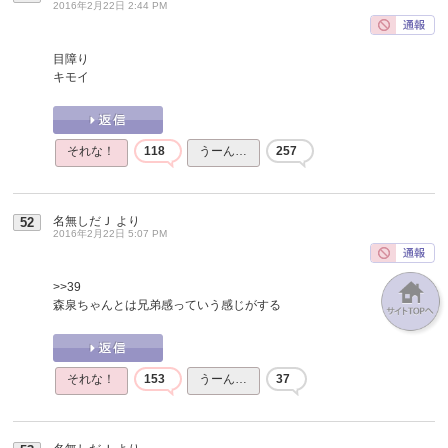
2016年2月22日 2:44 PM
目障り
キモイ
それな！
118
うーん…
257
名無しだＪ
より
52
2016年2月22日 5:07 PM
>>39
森泉ちゃんとは兄弟感っていう感じがする
それな！
153
うーん…
37