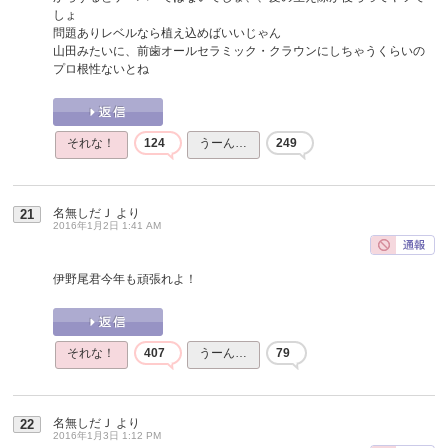
しょ
問題ありレベルなら植え込めばいいじゃん
山田みたいに、前歯オールセラミック・クラウンにしちゃうくらいの
プロ根性ないとね
それな！
124
うーん…
249
名無しだＪ
より
21
2016年1月2日 1:41 AM
伊野尾君今年も頑張れよ！
それな！
407
うーん…
79
名無しだＪ
より
22
2016年1月3日 1:12 PM