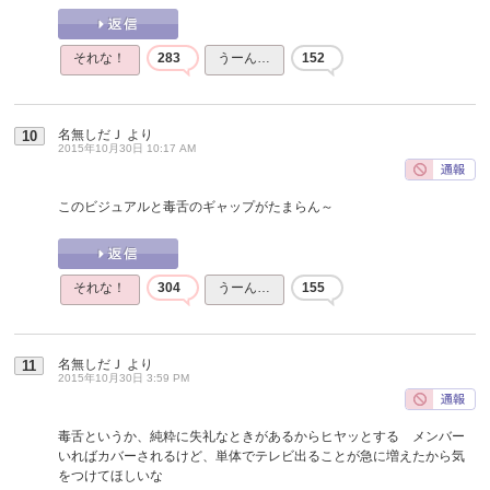
それな！
283
うーん…
152
名無しだＪ
より
10
2015年10月30日 10:17 AM
このビジュアルと毒舌のギャップがたまらん～
それな！
304
うーん…
155
名無しだＪ
より
11
2015年10月30日 3:59 PM
毒舌というか、純粋に失礼なときがあるからヒヤッとする メンバー
いればカバーされるけど、単体でテレビ出ることが急に増えたから気
をつけてほしいな