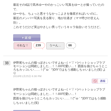
最近そのd誌で髙木ゆーやのかっこいい写真をゆーとが撮っていたの
で、
ゆーやも、ちょっと悪そうなかっこよさを徹底すればいいのに。
最近のメンバー写真を見る限り、地が出過ぎ（ママ呼びの甘えん
坊）。
こわそうだけど実はやさしい男っていうキャラ似合いそうだけど。
それな！
239
うーん…
66
伊野尾ちゃんの猫っぽさいいですよね～( 〃▽〃)ペットショップラブ
33
モーションは悶絶しました…！！//////可愛い…！ 図面を描けちゃうとこ
ろもカッコいい……！(*´ω｀*)DIYではもう感動しちゃいました(笑)
よ
り
2016年1月25日 6:36 PM
伊野尾ちゃんの猫っぽさいいですよね～( 〃▽〃)ペットショップラブ
モーションは悶絶しました…！！//////可愛い…！
図面を描けちゃうところもカッコいい……！(*´ω｀*)DIYではもう感動
しちゃいました(笑)