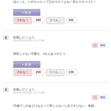
ほんっと、いのちゃんって口がエロイよね！目もエロイけど！
それな！
290
うーん…
192
名無しだＪ
より
8
2015年10月26日 12:17 PM
尋常じゃない可愛さ、3さんありがとう。
それな！
250
うーん…
139
名無しだＪ
より
9
2015年10月26日 12:17 PM
25歳でこのあどけなさって男じゃないし女ですらない。奇跡。