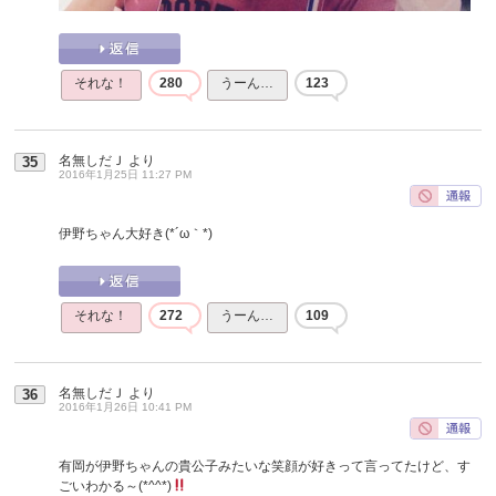
それな！
280
うーん…
123
名無しだＪ
より
35
2016年1月25日 11:27 PM
伊野ちゃん大好き(*´ω｀*)
それな！
272
うーん…
109
名無しだＪ
より
36
2016年1月26日 10:41 PM
有岡が伊野ちゃんの貴公子みたいな笑顔が好きって言ってたけど、す
ごいわかる～(*^^*)