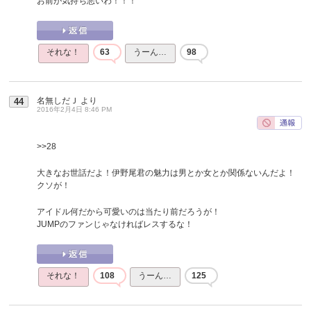
お前が気持ち悪いわ！！！
それな！
63
うーん…
98
名無しだＪ
より
44
2016年2月4日 8:46 PM
>>28
大きなお世話だよ！伊野尾君の魅力は男とか女とか関係ないんだよ！
クソが！
アイドル何だから可愛いのは当たり前だろうが！
JUMPのファンじゃなければレスするな！
それな！
108
うーん…
125