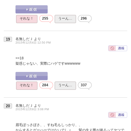
それな！
255
うーん…
296
名無しだＪ
より
19
2015年12月4日 12:50 PM
>>18
疑惑じゃない、実際にハゲですwwwwww
それな！
284
うーん…
337
名無しだＪ
より
20
2015年12月9日 3:08 PM
眉毛ぼっさぼさ、、すね毛もしっかり、、
からするとゲーハーではないでしょ、、髪の生え際が後ろってヤツで