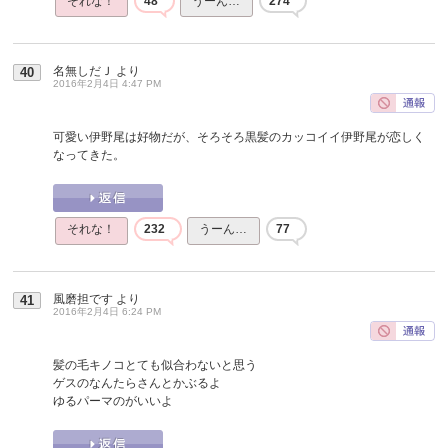
それな！
48
うーん…
274
名無しだＪ
より
40
2016年2月4日 4:47 PM
可愛い伊野尾は好物だが、そろそろ黒髪のカッコイイ伊野尾が恋しく
なってきた。
それな！
232
うーん…
77
風磨担です
より
41
2016年2月4日 6:24 PM
髪の毛キノコとても似合わないと思う
ゲスのなんたらさんとかぶるよ
ゆるパーマのがいいよ