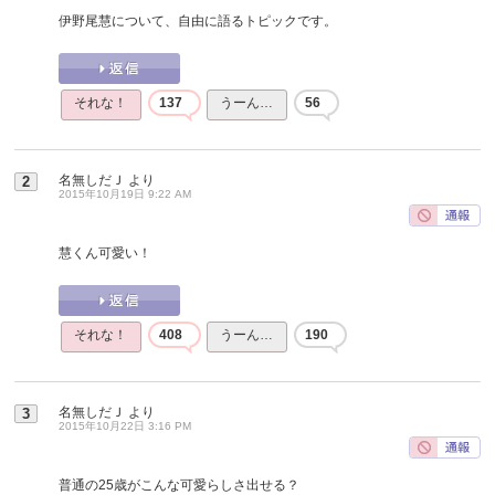
伊野尾慧について、自由に語るトピックです。
それな！
137
うーん…
56
名無しだＪ
より
2
2015年10月19日 9:22 AM
慧くん可愛い！
それな！
408
うーん…
190
名無しだＪ
より
3
2015年10月22日 3:16 PM
普通の25歳がこんな可愛らしさ出せる？