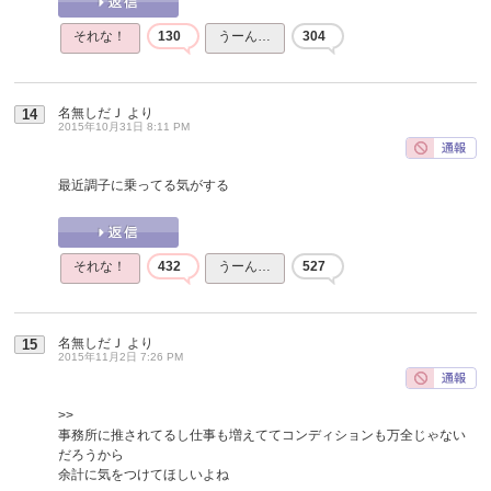
それな！
130
うーん…
304
名無しだＪ
より
14
2015年10月31日 8:11 PM
最近調子に乗ってる気がする
それな！
432
うーん…
527
名無しだＪ
より
15
2015年11月2日 7:26 PM
>>
事務所に推されてるし仕事も増えててコンディションも万全じゃない
だろうから
余計に気をつけてほしいよね