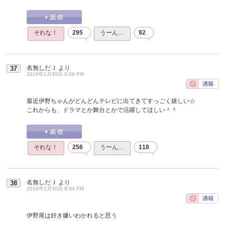
それな！
295
うーん…
92
名無しだＪ
より
37
2016年1月30日 3:28 PM
最近伊野ちゃんがどんどんテレビに出てきてすっごく嬉しい☆
これからも、ドラマとか舞台とかで活躍してほしい＾＾
それな！
256
うーん…
118
名無しだＪ
より
38
2016年1月30日 8:54 PM
伊野尾は好き嫌いわかれると思う