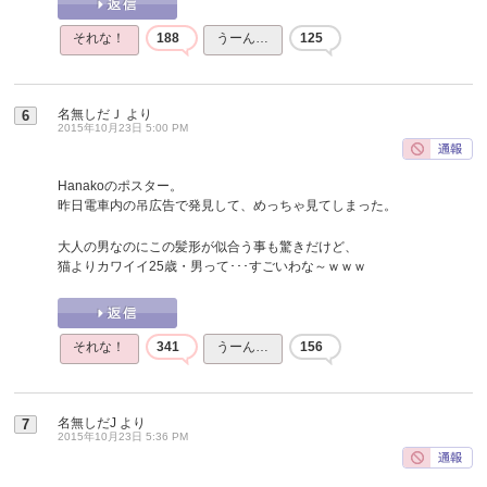
それな！
188
うーん…
125
名無しだＪ
より
6
2015年10月23日 5:00 PM
Hanakoのポスター。
昨日電車内の吊広告で発見して、めっちゃ見てしまった。
大人の男なのにこの髪形が似合う事も驚きだけど、
猫よりカワイイ25歳・男って･･･すごいわな～ｗｗｗ
それな！
341
うーん…
156
名無しだJ
より
7
2015年10月23日 5:36 PM