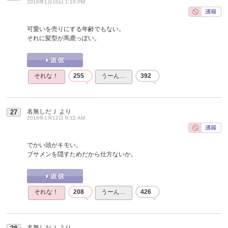
2016年1月10日 1:10 PM
可愛いを売りにする年齢でもない。
それに髪型が馬鹿っぽい。
それな！
255
うーん…
392
名無しだＪ
より
27
2016年1月12日 8:32 AM
でかい頭がキモい。
ブサメンを隠すためだから仕方ないか。
それな！
208
うーん…
426
名無しだＪ
より