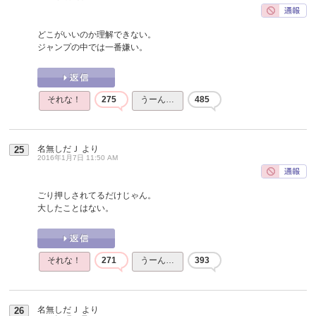
どこがいいのか理解できない。
ジャンプの中では一番嫌い。
それな！
275
うーん…
485
名無しだＪ
より
25
2016年1月7日 11:50 AM
ごり押しされてるだけじゃん。
大したことはない。
それな！
271
うーん…
393
名無しだＪ
より
26