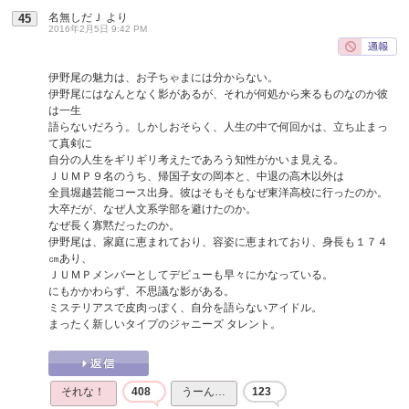
名無しだＪ
より
45
2016年2月5日 9:42 PM
伊野尾の魅力は、お子ちゃまには分からない。
伊野尾にはなんとなく影があるが、それが何処から来るものなのか彼
は一生
語らないだろう。しかしおそらく、人生の中で何回かは、立ち止まっ
て真剣に
自分の人生をギリギリ考えたであろう知性がかいま見える。
ＪＵＭＰ９名のうち、帰国子女の岡本と、中退の高木以外は
全員堀越芸能コース出身。彼はそもそもなぜ東洋高校に行ったのか。
大卒だが、なぜ人文系学部を避けたのか。
なぜ長く寡黙だったのか。
伊野尾は、家庭に恵まれており、容姿に恵まれており、身長も１７４
㎝あり、
ＪＵＭＰメンバーとしてデビューも早々にかなっている。
にもかかわらず、不思議な影がある。
ミステリアスで皮肉っぽく、自分を語らないアイドル。
まったく新しいタイプのジャニーズ タレント。
それな！
408
うーん…
123