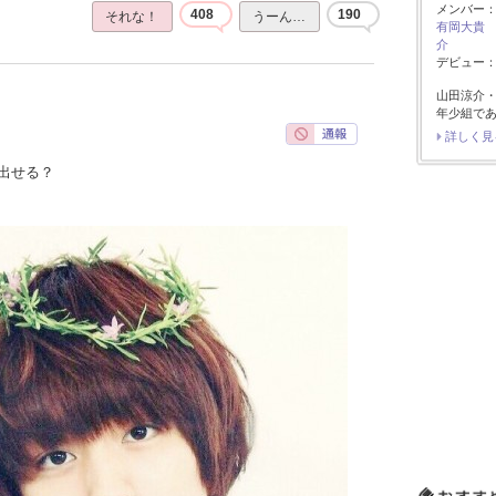
メンバー
408
190
それな！
うーん…
有岡大貴
介
デビュー：2
山田涼介
年少組で
詳しく見
出せる？