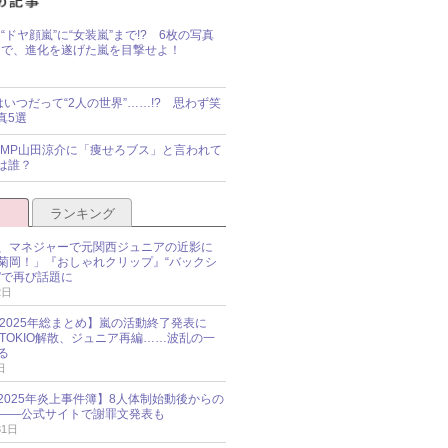
“ドヤ顔嵐”に“女装嵐”まで!? 6枚の写真
で、進化を遂げた嵐を目撃せよ！
idsはいつだって“2人の世界”……!? 思わず笑
真5選
y!JUMP山田涼介に「痩せろブス」と言われて
は誰？
ランキング
、マネジャーで元関西ジュニアの近影に
菊岡！」『おしゃれクリップ』“バックシ
”で再び話題に
2日
O 2025年総まとめ】嵐の活動終了発表に
N、TOKIO解散、ジュニア再編……波乱の一
る
日
esz 2025年炎上事件簿】8人体制始動後からの
――公式サイトで謝罪文発表も
31日