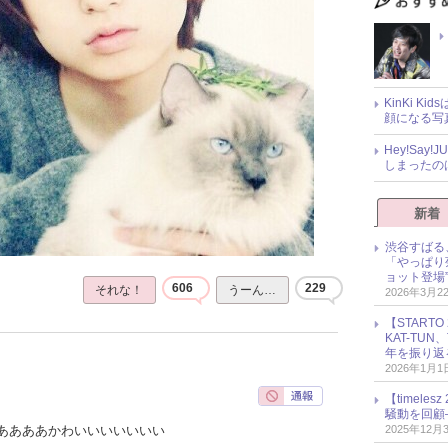
KinKi K
顔になる写
Hey!Sa
しまったの
新着
渋谷すばる
「やっぱり
ョット登場
606
229
それな！
うーん…
2026年3月2
【START
KAT-TU
年を振り返
2026年1月1
【timel
騒動を回顧
2025年12月
ああああかわいいいいいいい