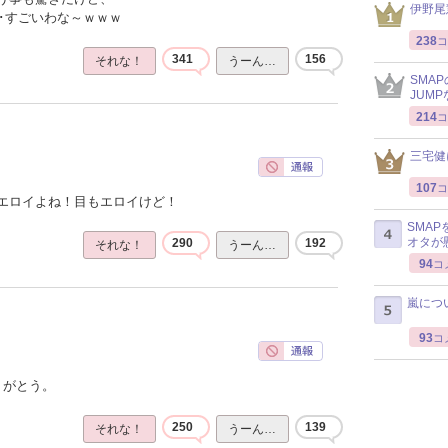
伊野尾
･･すごいわな～ｗｗｗ
238
コ
341
156
それな！
うーん…
SMA
JUM
214
コ
三宅健
107
コ
エロイよね！目もエロイけど！
SMA
オタが
290
192
それな！
うーん…
94
コ
嵐につ
93
コ
りがとう。
250
139
それな！
うーん…