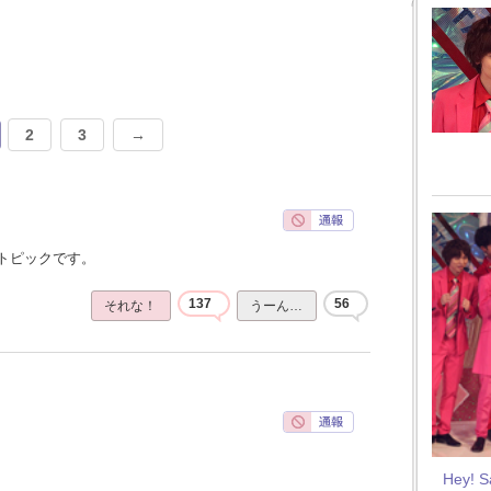
2
3
→
トピックです。
137
56
それな！
うーん…
Hey! 