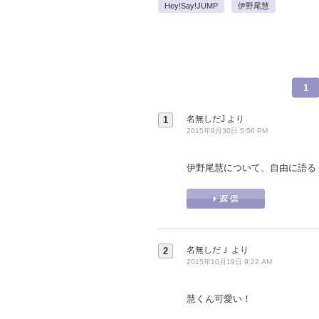
Hey!Say!JUMP
伊野尾慧
1
名無しだJ
より
1
2015年9月30日 5:56 PM
伊野尾慧について、自由に語る
名無しだＪ
より
2
2015年10月19日 9:22 AM
慧くん可愛い！