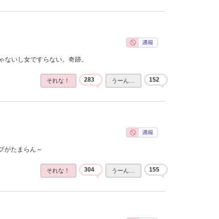
じゃないし女ですらない。奇跡。
283
152
それな！
うーん…
プがたまらん～
304
155
それな！
うーん…