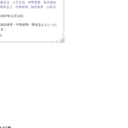
：
薮宏太
八乙女光
伊野尾慧
高木雄也
岡本圭人
中島裕翔
知念侑李
山田涼
007年11月14日
・知念侑李・中島裕翔・岡本圭人といった
ある…
る