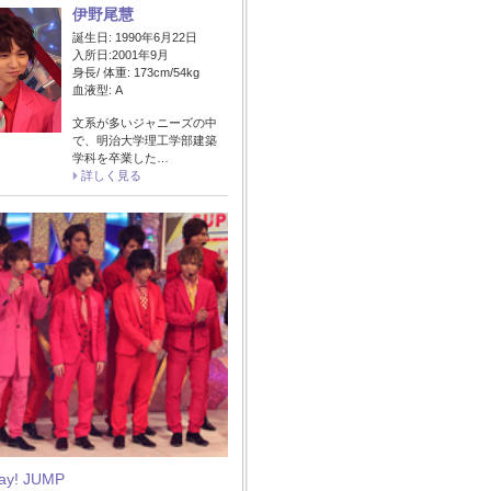
伊野尾慧
誕生日: 1990年6月22日
入所日:2001年9月
身長/ 体重: 173cm/54kg
血液型: A
文系が多いジャニーズの中
で、明治大学理工学部建築
学科を卒業した…
詳しく見る
Say! JUMP