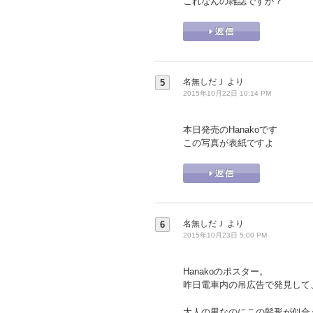
これなんの雑誌ですか？
名無しだＪ
より
5
2015年10月22日 10:14 PM
本日発売のHanakoです
この写真が表紙ですよ
名無しだＪ
より
6
2015年10月23日 5:00 PM
Hanakoのポスター。
昨日電車内の吊広告で発見して
大人の男なのにこの髪形が似合