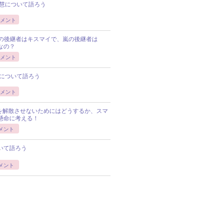
慧について語ろう
メント
Pの後継者はキスマイで、嵐の後継者は
Pなの？
メント
について語ろう
メント
Pを解散させないためにはどうするか、スマ
懸命に考える！
メント
いて語ろう
メント