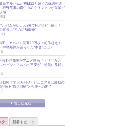
最新アルバムが初日22万超えの好調発進
…狩野英孝の提供曲めぐりファンが先輩グ
快感
28日
新アルバムが初日5万枚でNumber_i超え！
の背景に“初の店舗販売”
21日
y!JUMP、アルバム初週20万枚で前作超え！
・中島裕翔が漏らした“本音”とは？
7日
oup・佐野晶哉主演アニメ映画『トリツカレ
ルやビジュアルへの不安が「絶賛に反転」
3日
活動終了でSTARTO・ジュニア界は激動の
識者が語る“原点回帰”と今後への期待
1日
ック
新着トピック