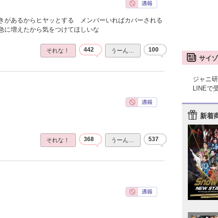
きがあるからヒヤッとする メンバーいればカバーされる
急に増えたから気をつけてほしいな
442
100
それな！
うーん…
サイゾ
ジャニ研
LINE
新着
368
537
それな！
うーん…