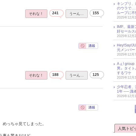
キンプリ、
のウラで…
ループに不
241
155
それな！
うーん…
2025年12月
IMP.、最
好セールス
2025年12月
Hey!Sa
元メンバー
2025年12月
Aぇ! gr
男』タイト
するワケ
188
125
それな！
うーん…
2025年12月
少年忍者、
1年 ── 
2025年12月
、めっちゃ見てしまった。
人気トピ
う事も驚きだけど、