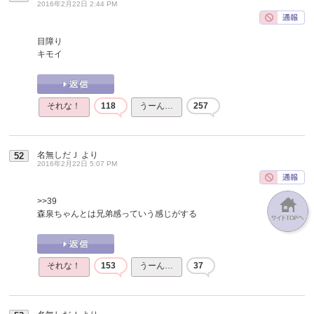
2016年2月22日 2:44 PM
目障り
キモイ
それな！
118
うーん…
257
名無しだＪ
より
52
2016年2月22日 5:07 PM
>>39
森泉ちゃんとは兄弟感っていう感じがする
それな！
153
うーん…
37