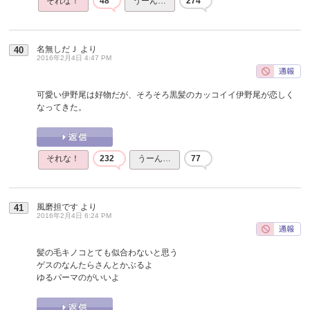
それな！
48
うーん…
274
名無しだＪ
より
40
2016年2月4日 4:47 PM
可愛い伊野尾は好物だが、そろそろ黒髪のカッコイイ伊野尾が恋しく
なってきた。
それな！
232
うーん…
77
風磨担です
より
41
2016年2月4日 6:24 PM
髪の毛キノコとても似合わないと思う
ゲスのなんたらさんとかぶるよ
ゆるパーマのがいいよ