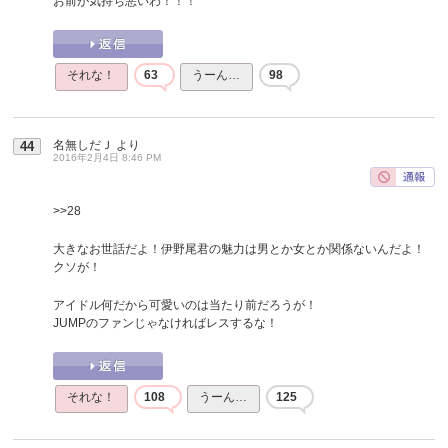
お前が気持ち悪いわ！！！
それな！
63
うーん…
98
名無しだＪ
より
44
2016年2月4日 8:46 PM
>>28
大きなお世話だよ！伊野尾君の魅力は男とか女とか関係ないんだよ！
クソが！
アイドル何だから可愛いのは当たり前だろうが！
JUMPのファンじゃなければレスするな！
それな！
108
うーん…
125