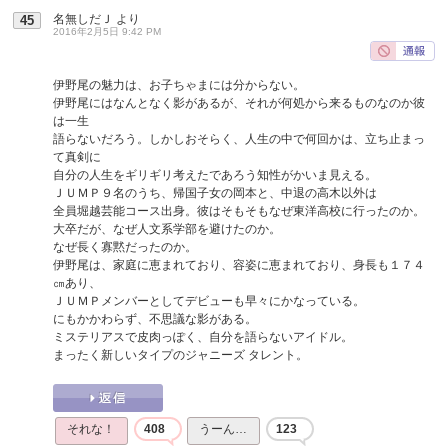
名無しだＪ
より
45
2016年2月5日 9:42 PM
伊野尾の魅力は、お子ちゃまには分からない。
伊野尾にはなんとなく影があるが、それが何処から来るものなのか彼
は一生
語らないだろう。しかしおそらく、人生の中で何回かは、立ち止まっ
て真剣に
自分の人生をギリギリ考えたであろう知性がかいま見える。
ＪＵＭＰ９名のうち、帰国子女の岡本と、中退の高木以外は
全員堀越芸能コース出身。彼はそもそもなぜ東洋高校に行ったのか。
大卒だが、なぜ人文系学部を避けたのか。
なぜ長く寡黙だったのか。
伊野尾は、家庭に恵まれており、容姿に恵まれており、身長も１７４
㎝あり、
ＪＵＭＰメンバーとしてデビューも早々にかなっている。
にもかかわらず、不思議な影がある。
ミステリアスで皮肉っぽく、自分を語らないアイドル。
まったく新しいタイプのジャニーズ タレント。
それな！
408
うーん…
123