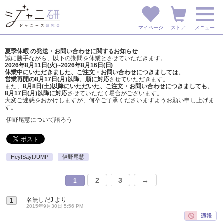
マイページ
ストア
メニュー
夏季休暇 の発送・お問い合わせに関するお知らせ
誠に勝手ながら、以下の期間を休業とさせていただきます。
2026年8月11日(火)~2026年8月16日(日)
休業中にいただきました、ご注文・お問い合わせにつきましては、
営業再開の8月17日(月)以降、順に対応
させていただきます。
また、
8月8日(土)以降にいただいた、ご注文・
お問い合わせにつきましても、
8月17日(月)以降に対応
させていただく場合がございます。
大変ご迷惑をおかけしますが、
何卒ご了承くださいますようお願い申し上げま
す。
伊野尾慧について語ろう
Hey!Say!JUMP
伊野尾慧
2
3
→
1
名無しだJ
より
1
2015年9月30日 5:56 PM