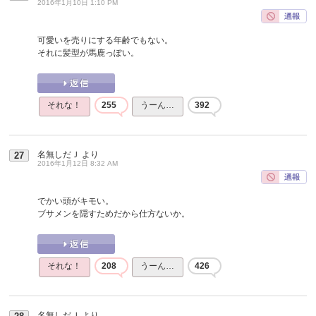
2016年1月10日 1:10 PM
可愛いを売りにする年齢でもない。
それに髪型が馬鹿っぽい。
それな！
255
うーん…
392
名無しだＪ
より
27
2016年1月12日 8:32 AM
でかい頭がキモい。
ブサメンを隠すためだから仕方ないか。
それな！
208
うーん…
426
名無しだＪ
より