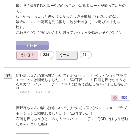
最近そのd誌で髙木ゆーやのかっこいい写真をゆーとが撮っていたの
で、
ゆーやも、ちょっと悪そうなかっこよさを徹底すればいいのに。
最近のメンバー写真を見る限り、地が出過ぎ（ママ呼びの甘えん
坊）。
こわそうだけど実はやさしい男っていうキャラ似合いそうだけど。
それな！
239
うーん…
66
伊野尾ちゃんの猫っぽさいいですよね～( 〃▽〃)ペットショップラブ
33
モーションは悶絶しました…！！//////可愛い…！ 図面を描けちゃうとこ
ろもカッコいい……！(*´ω｀*)DIYではもう感動しちゃいました(笑)
よ
り
2016年1月25日 6:36 PM
伊野尾ちゃんの猫っぽさいいですよね～( 〃▽〃)ペットショップラブ
モーションは悶絶しました…！！//////可愛い…！
図面を描けちゃうところもカッコいい……！(*´ω｀*)DIYではもう感動
しちゃいました(笑)