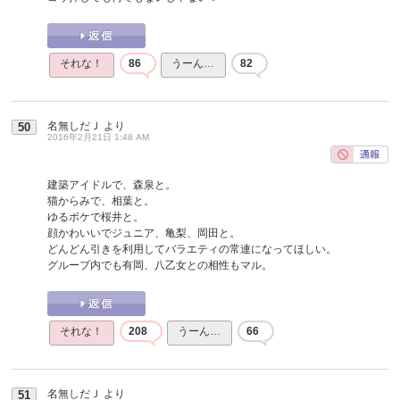
それな！
86
うーん…
82
名無しだＪ
より
50
2016年2月21日 1:48 AM
建築アイドルで、森泉と。
猫からみで、相葉と。
ゆるボケで桜井と。
顔かわいいでジュニア、亀梨、岡田と。
どんどん引きを利用してバラエティの常連になってほしい。
グループ内でも有岡、八乙女との相性もマル。
それな！
208
うーん…
66
名無しだＪ
より
51