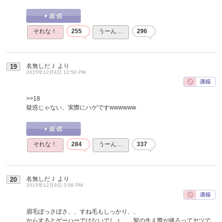
それな！
255
うーん…
296
名無しだＪ
より
19
2015年12月4日 12:50 PM
>>18
疑惑じゃない、実際にハゲですwwwwww
それな！
284
うーん…
337
名無しだＪ
より
20
2015年12月9日 3:08 PM
眉毛ぼっさぼさ、、すね毛もしっかり、、
からするとゲーハーではないでしょ、、髪の生え際が後ろってヤツで