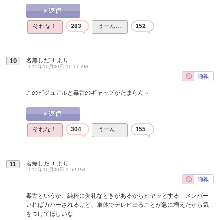
それな！
283
うーん…
152
名無しだＪ
より
10
2015年10月30日 10:17 AM
このビジュアルと毒舌のギャップがたまらん～
それな！
304
うーん…
155
名無しだＪ
より
11
2015年10月30日 3:59 PM
毒舌というか、純粋に失礼なときがあるからヒヤッとする メンバー
いればカバーされるけど、単体でテレビ出ることが急に増えたから気
をつけてほしいな