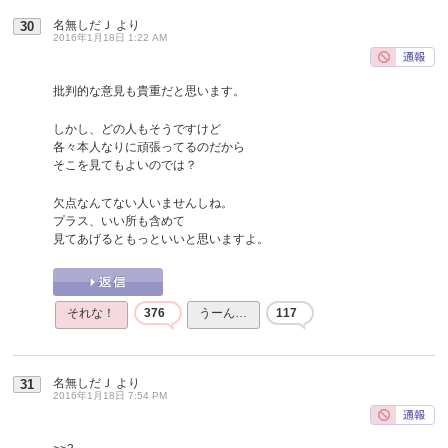
名無しだＪ
より
30
2016年1月18日 1:22 AM
批判的な意見も貴重だと思います。
しかし、どの人もそうですけど
各々本人なりに頑張ってるのだから
そこを見てもよいのでは？
欠点なんてない人いませんしね。
プラス、いい所も含めて
見てあげるともっといいと思いますよ。
それな！
376
うーん…
117
名無しだＪ
より
31
2016年1月18日 7:54 PM