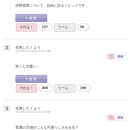
伊野尾慧について、自由に語るトピックです。
それな！
137
うーん…
56
名無しだＪ
より
2
2015年10月19日 9:22 AM
慧くん可愛い！
それな！
408
うーん…
190
名無しだＪ
より
3
2015年10月22日 3:16 PM
普通の25歳がこんな可愛らしさ出せる？