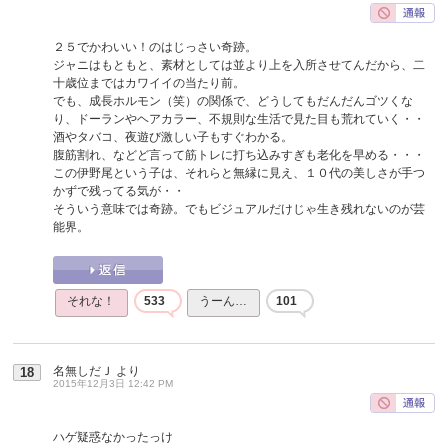
２５でかわいい！のはじっさい奇跡。
ジャニはもともと、素材としては並より上を入所させてんだから、二
十歳位まではカワイイの当たり前。
でも、成長ホルモン（笑）の関係で、どうしてもだんだんゴツくな
り、ドーランやヘアカラー、不規則な生活で見た目も荒れていく・・
酒やタバコ、夜遊び激しい子もすぐわかる。
腹筋割れ、などど言って筋トレに打ち込みすぎも老化を早める・・・
この伊野尾という子は、それらと無縁に見え、１０代の美しさが手つ
かずで残ってる気が・・
そういう意味では奇跡。でもビジュアルだけじゃ生き残れないのが芸
能界。
それな！
533
うーん…
101
名無しだＪ
より
18
2015年12月3日 12:42 PM
ハゲ疑惑なかったっけ