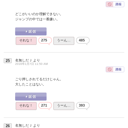
どこがいいのか理解できない。
ジャンプの中では一番嫌い。
それな！
275
うーん…
485
名無しだＪ
より
25
2016年1月7日 11:50 AM
ごり押しされてるだけじゃん。
大したことはない。
それな！
271
うーん…
393
名無しだＪ
より
26