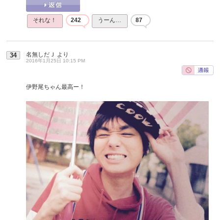
それな！
242
うーん…
87
名無しだＪ
より
34
2016年1月25日 10:15 PM
伊野尾ちゃん最高ー！