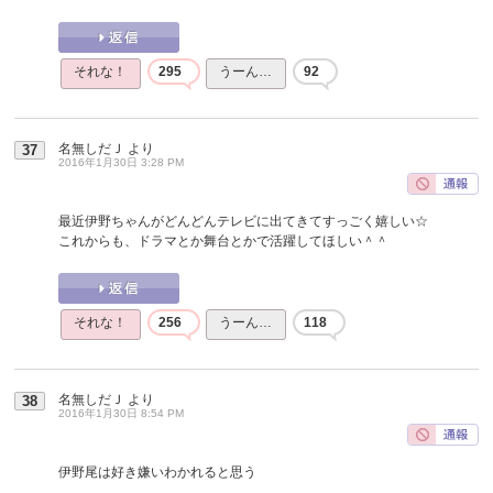
それな！
295
うーん…
92
名無しだＪ
より
37
2016年1月30日 3:28 PM
最近伊野ちゃんがどんどんテレビに出てきてすっごく嬉しい☆
これからも、ドラマとか舞台とかで活躍してほしい＾＾
それな！
256
うーん…
118
名無しだＪ
より
38
2016年1月30日 8:54 PM
伊野尾は好き嫌いわかれると思う