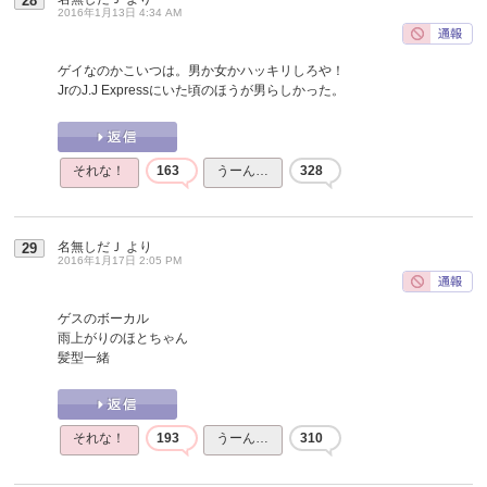
28
2016年1月13日 4:34 AM
ゲイなのかこいつは。男か女かハッキリしろや！
JrのJ.J Expressにいた頃のほうが男らしかった。
それな！
163
うーん…
328
名無しだＪ
より
29
2016年1月17日 2:05 PM
ゲスのボーカル
雨上がりのほとちゃん
髪型一緒
それな！
193
うーん…
310