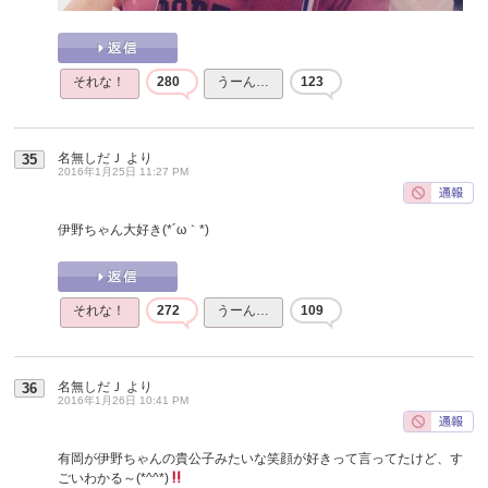
それな！
280
うーん…
123
名無しだＪ
より
35
2016年1月25日 11:27 PM
伊野ちゃん大好き(*´ω｀*)
それな！
272
うーん…
109
名無しだＪ
より
36
2016年1月26日 10:41 PM
有岡が伊野ちゃんの貴公子みたいな笑顔が好きって言ってたけど、す
ごいわかる～(*^^*)