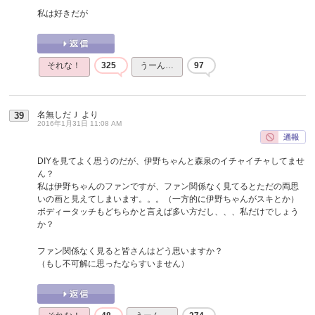
私は好きだが
それな！
325
うーん…
97
名無しだＪ
より
39
2016年1月31日 11:08 AM
DIYを見てよく思うのだが、伊野ちゃんと森泉のイチャイチャしてませ
ん？
私は伊野ちゃんのファンですが、ファン関係なく見てるとただの両思
いの画と見えてしまいます。。。（一方的に伊野ちゃんがスキとか）
ボディータッチもどちらかと言えば多い方だし、、、私だけでしょう
か？
ファン関係なく見ると皆さんはどう思いますか？
（もし不可解に思ったならすいません）