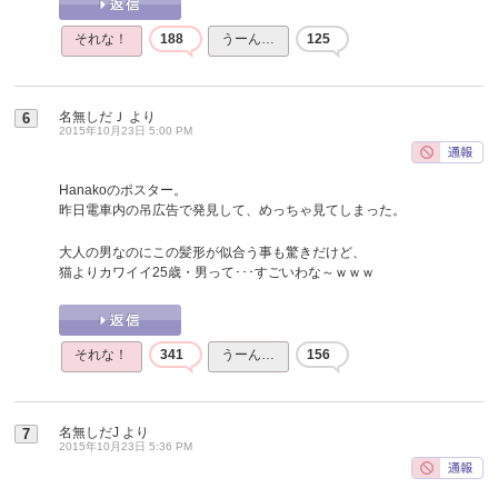
それな！
188
うーん…
125
名無しだＪ
より
6
2015年10月23日 5:00 PM
Hanakoのポスター。
昨日電車内の吊広告で発見して、めっちゃ見てしまった。
大人の男なのにこの髪形が似合う事も驚きだけど、
猫よりカワイイ25歳・男って･･･すごいわな～ｗｗｗ
それな！
341
うーん…
156
名無しだJ
より
7
2015年10月23日 5:36 PM