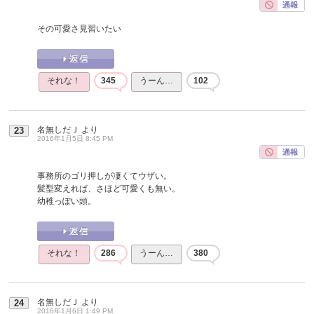
その可愛さ見習いたい
それな！
345
うーん…
102
名無しだＪ
より
23
2016年1月5日 8:45 PM
事務所のゴリ押しが凄くてウザい。
髪型変えれば、さほど可愛くも無い。
幼稚っぽい頭。
それな！
286
うーん…
380
名無しだＪ
より
24
2016年1月6日 1:49 PM