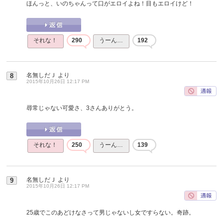
ほんっと、いのちゃんって口がエロイよね！目もエロイけど！
それな！
290
うーん…
192
名無しだＪ
より
8
2015年10月26日 12:17 PM
尋常じゃない可愛さ、3さんありがとう。
それな！
250
うーん…
139
名無しだＪ
より
9
2015年10月26日 12:17 PM
25歳でこのあどけなさって男じゃないし女ですらない。奇跡。