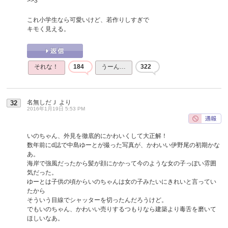
>>3
これ小学生なら可愛いけど、若作りしすぎで
キモく見える。
それな！
184
うーん…
322
名無しだＪ
より
32
2016年1月19日 5:53 PM
いのちゃん、外見を徹底的にかわいくして大正解！
数年前にd誌で中島ゆーとが撮った写真が、かわいい伊野尾の初期かな
あ。
海岸で強風だったから髪が顔にかかって今のような女の子っぽい雰囲
気だった。
ゆーとは子供の頃からいのちゃんは女の子みたいにきれいと言ってい
たから
そういう目線でシャッターを切ったんだろうけど。
でもいのちゃん、かわいい売りするつもりなら建築より毒舌を磨いて
ほしいなあ。