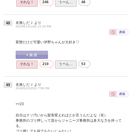
それな！
246
うーん…
46
名無しだＪ
より
48
2016年2月14日 11:33 PM
変態だけど可愛い伊野ちゃんが大好き♡
それな！
210
うーん…
53
名無しだＪ
より
49
2016年2月20日 7:58 PM
>>23
自分はクソ汚いから髪形変えればとか言うんだよな（笑）
事務所のゴリ押しって昔からジャニーズ事務所は多大な力を持って
る。
ゴリ押しでも何でもないじゃない！