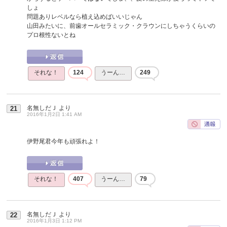
しょ
問題ありレベルなら植え込めばいいじゃん
山田みたいに、前歯オールセラミック・クラウンにしちゃうくらいの
プロ根性ないとね
それな！
124
うーん…
249
名無しだＪ
より
21
2016年1月2日 1:41 AM
伊野尾君今年も頑張れよ！
それな！
407
うーん…
79
名無しだＪ
より
22
2016年1月3日 1:12 PM