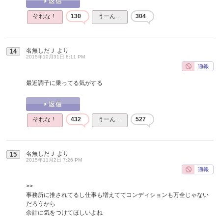
それな！
130
うーん…
304
名無しだＪ
より
14
2015年10月31日 8:11 PM
最近調子に乗ってる気がする
それな！
432
うーん…
527
名無しだＪ
より
15
2015年11月2日 7:26 PM
>>
事務所に推されてるし仕事も増えててコンディションも万全じゃない
だろうから
余計に気をつけてほしいよね