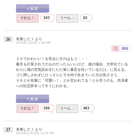
それな！
343
うーん…
82
名無しだＪ
より
16
2015年11月6日 2:09 PM
２５でかわいい！を売るにすのはもう・・・
毒舌も計算されてのものだったらいいけど、彼の場合、大学出ている
わりに場の空気読めずにただ単に暴言を吐いているだけ。に見える。
ゴリ押しされずにひっそりとヲタ内で生きていた方が良さそう。
Ｖ６とか先輩に「可愛い！」とか言われてる！とか言うのも、共演者
への社交辞令ってすぐにわかる。
それな！
356
うーん…
463
名無しだＪ
より
17
2015年11月15日 12:15 PM