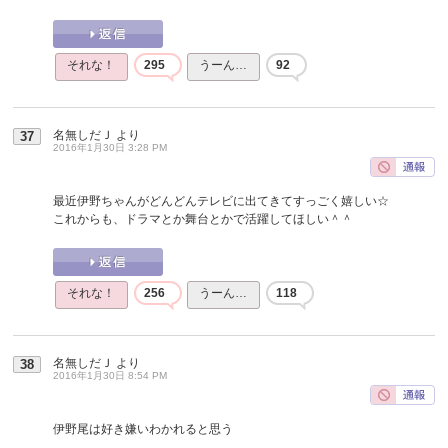
それな！
295
うーん…
92
名無しだＪ
より
37
2016年1月30日 3:28 PM
最近伊野ちゃんがどんどんテレビに出てきてすっごく嬉しい☆
これからも、ドラマとか舞台とかで活躍してほしい＾＾
それな！
256
うーん…
118
名無しだＪ
より
38
2016年1月30日 8:54 PM
伊野尾は好き嫌いわかれると思う