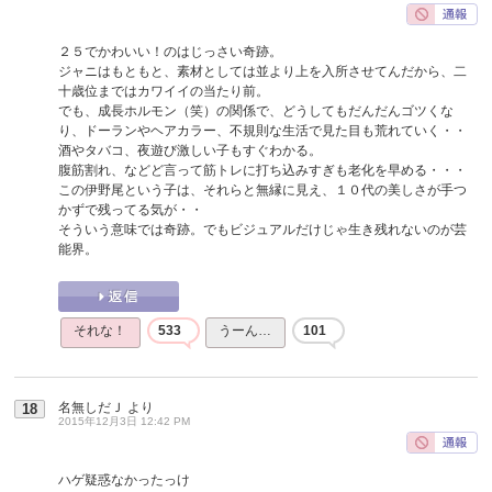
２５でかわいい！のはじっさい奇跡。
ジャニはもともと、素材としては並より上を入所させてんだから、二
十歳位まではカワイイの当たり前。
でも、成長ホルモン（笑）の関係で、どうしてもだんだんゴツくな
り、ドーランやヘアカラー、不規則な生活で見た目も荒れていく・・
酒やタバコ、夜遊び激しい子もすぐわかる。
腹筋割れ、などど言って筋トレに打ち込みすぎも老化を早める・・・
この伊野尾という子は、それらと無縁に見え、１０代の美しさが手つ
かずで残ってる気が・・
そういう意味では奇跡。でもビジュアルだけじゃ生き残れないのが芸
能界。
それな！
533
うーん…
101
名無しだＪ
より
18
2015年12月3日 12:42 PM
ハゲ疑惑なかったっけ