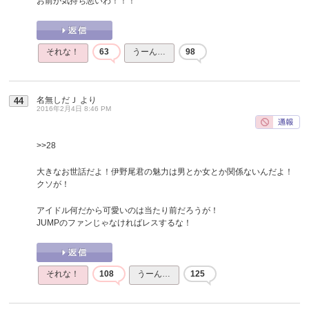
お前が気持ち悪いわ！！！
それな！
63
うーん…
98
名無しだＪ
より
44
2016年2月4日 8:46 PM
>>28
大きなお世話だよ！伊野尾君の魅力は男とか女とか関係ないんだよ！
クソが！
アイドル何だから可愛いのは当たり前だろうが！
JUMPのファンじゃなければレスするな！
それな！
108
うーん…
125