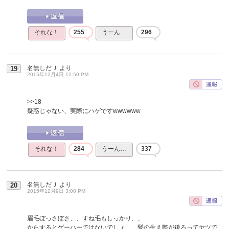
それな！
255
うーん…
296
名無しだＪ
より
19
2015年12月4日 12:50 PM
>>18
疑惑じゃない、実際にハゲですwwwwww
それな！
284
うーん…
337
名無しだＪ
より
20
2015年12月9日 3:08 PM
眉毛ぼっさぼさ、、すね毛もしっかり、、
からするとゲーハーではないでしょ、、髪の生え際が後ろってヤツで