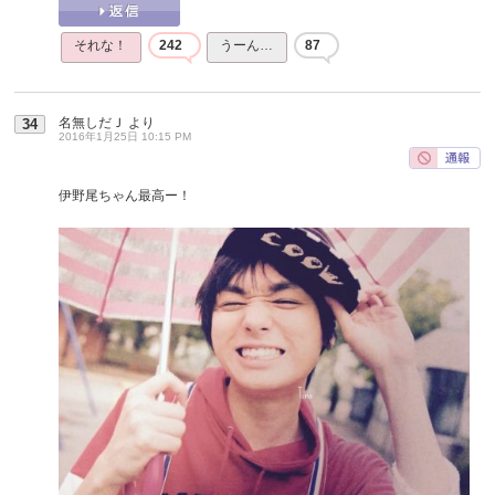
それな！
242
うーん…
87
名無しだＪ
より
34
2016年1月25日 10:15 PM
伊野尾ちゃん最高ー！