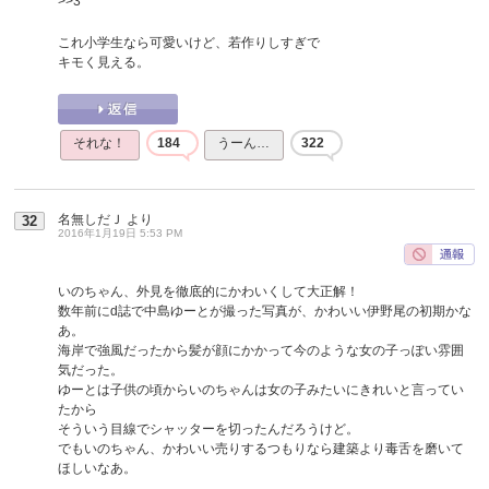
>>3
これ小学生なら可愛いけど、若作りしすぎで
キモく見える。
それな！
184
うーん…
322
名無しだＪ
より
32
2016年1月19日 5:53 PM
いのちゃん、外見を徹底的にかわいくして大正解！
数年前にd誌で中島ゆーとが撮った写真が、かわいい伊野尾の初期かな
あ。
海岸で強風だったから髪が顔にかかって今のような女の子っぽい雰囲
気だった。
ゆーとは子供の頃からいのちゃんは女の子みたいにきれいと言ってい
たから
そういう目線でシャッターを切ったんだろうけど。
でもいのちゃん、かわいい売りするつもりなら建築より毒舌を磨いて
ほしいなあ。