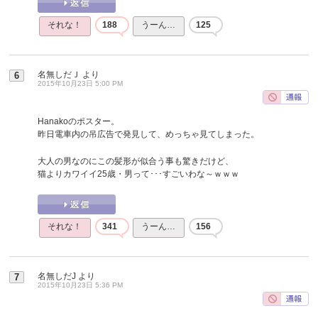
それな！
188
うーん…
125
名無しだＪ
より
6
2015年10月23日 5:00 PM
Hanakoのポスター。
昨日電車内の吊広告で発見して、めっちゃ見てしまった。
大人の男なのにこの髪形が似合う事も驚きだけど、
猫よりカワイイ25歳・男って･･･すごいわな～ｗｗｗ
それな！
341
うーん…
156
名無しだJ
より
7
2015年10月23日 5:36 PM