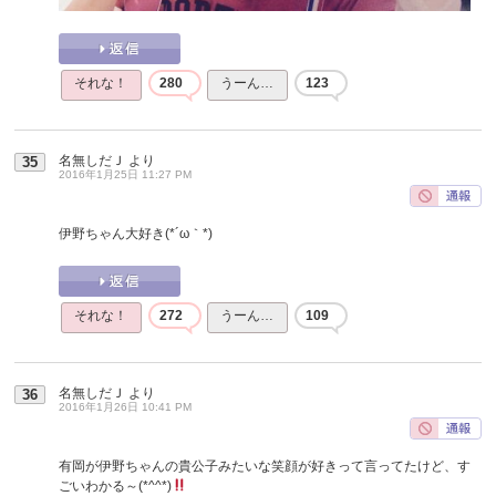
それな！
280
うーん…
123
名無しだＪ
より
35
2016年1月25日 11:27 PM
伊野ちゃん大好き(*´ω｀*)
それな！
272
うーん…
109
名無しだＪ
より
36
2016年1月26日 10:41 PM
有岡が伊野ちゃんの貴公子みたいな笑顔が好きって言ってたけど、す
ごいわかる～(*^^*)