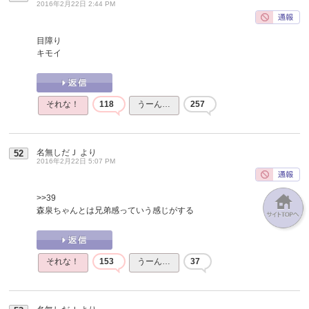
2016年2月22日 2:44 PM
目障り
キモイ
それな！
118
うーん…
257
名無しだＪ
より
52
2016年2月22日 5:07 PM
>>39
森泉ちゃんとは兄弟感っていう感じがする
それな！
153
うーん…
37