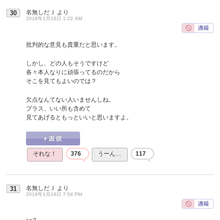
名無しだＪ
より
30
2016年1月18日 1:22 AM
批判的な意見も貴重だと思います。
しかし、どの人もそうですけど
各々本人なりに頑張ってるのだから
そこを見てもよいのでは？
欠点なんてない人いませんしね。
プラス、いい所も含めて
見てあげるともっといいと思いますよ。
それな！
376
うーん…
117
名無しだＪ
より
31
2016年1月18日 7:54 PM