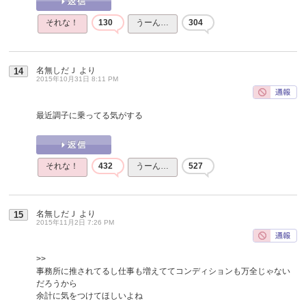
それな！
130
うーん…
304
名無しだＪ
より
14
2015年10月31日 8:11 PM
最近調子に乗ってる気がする
それな！
432
うーん…
527
名無しだＪ
より
15
2015年11月2日 7:26 PM
>>
事務所に推されてるし仕事も増えててコンディションも万全じゃない
だろうから
余計に気をつけてほしいよね