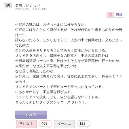
名無しだＪ
より
45
2016年2月5日 9:42 PM
伊野尾の魅力は、お子ちゃまには分からない。
伊野尾にはなんとなく影があるが、それが何処から来るものなのか彼
は一生
語らないだろう。しかしおそらく、人生の中で何回かは、立ち止まっ
て真剣に
自分の人生をギリギリ考えたであろう知性がかいま見える。
ＪＵＭＰ９名のうち、帰国子女の岡本と、中退の高木以外は
全員堀越芸能コース出身。彼はそもそもなぜ東洋高校に行ったのか。
大卒だが、なぜ人文系学部を避けたのか。
なぜ長く寡黙だったのか。
伊野尾は、家庭に恵まれており、容姿に恵まれており、身長も１７４
㎝あり、
ＪＵＭＰメンバーとしてデビューも早々にかなっている。
にもかかわらず、不思議な影がある。
ミステリアスで皮肉っぽく、自分を語らないアイドル。
まったく新しいタイプのジャニーズ タレント。
それな！
408
うーん…
123