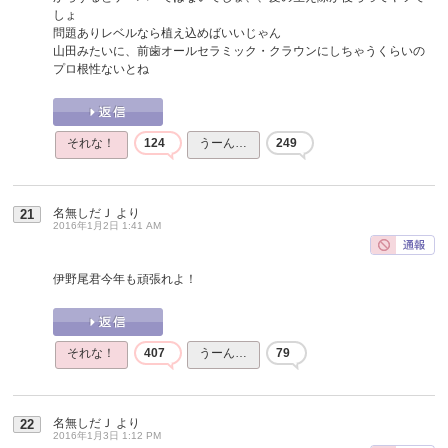
しょ
問題ありレベルなら植え込めばいいじゃん
山田みたいに、前歯オールセラミック・クラウンにしちゃうくらいの
プロ根性ないとね
それな！
124
うーん…
249
名無しだＪ
より
21
2016年1月2日 1:41 AM
伊野尾君今年も頑張れよ！
それな！
407
うーん…
79
名無しだＪ
より
22
2016年1月3日 1:12 PM