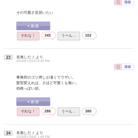
その可愛さ見習いたい
それな！
345
うーん…
102
名無しだＪ
より
23
2016年1月5日 8:45 PM
事務所のゴリ押しが凄くてウザい。
髪型変えれば、さほど可愛くも無い。
幼稚っぽい頭。
それな！
286
うーん…
380
名無しだＪ
より
24
2016年1月6日 1:49 PM