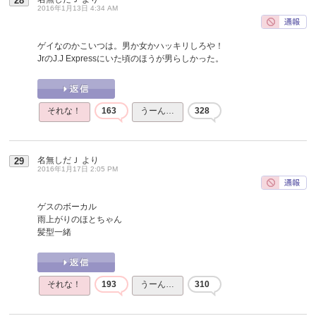
28
2016年1月13日 4:34 AM
ゲイなのかこいつは。男か女かハッキリしろや！
JrのJ.J Expressにいた頃のほうが男らしかった。
それな！
163
うーん…
328
名無しだＪ
より
29
2016年1月17日 2:05 PM
ゲスのボーカル
雨上がりのほとちゃん
髪型一緒
それな！
193
うーん…
310