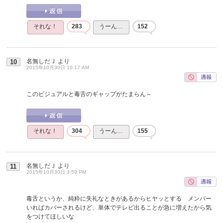
それな！
283
うーん…
152
名無しだＪ
より
10
2015年10月30日 10:17 AM
このビジュアルと毒舌のギャップがたまらん～
それな！
304
うーん…
155
名無しだＪ
より
11
2015年10月30日 3:59 PM
毒舌というか、純粋に失礼なときがあるからヒヤッとする メンバー
いればカバーされるけど、単体でテレビ出ることが急に増えたから気
をつけてほしいな