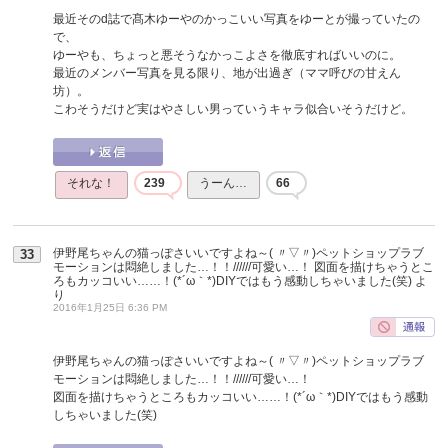
最近そのd誌で髙木ゆーやのかっこいい写真をゆーとが撮っていたの
で、
ゆーやも、ちょっと悪そうなかっこよさを徹底すればいいのに。
最近のメンバー写真を見る限り、地が出過ぎ（ママ呼びの甘えん
坊）。
こわそうだけど実はやさしい男っていうキャラ似合いそうだけど。
それな！
239
うーん…
66
伊野尾ちゃんの猫っぽさいいですよね～( 〃▽〃)ペットショップラブ
33
モーションは悶絶しました…！！//////可愛い…！ 図面を描けちゃうとこ
ろもカッコいい……！(*´ω｀*)DIYではもう感動しちゃいました(笑)
よ
り
2016年1月25日 6:36 PM
伊野尾ちゃんの猫っぽさいいですよね～( 〃▽〃)ペットショップラブ
モーションは悶絶しました…！！//////可愛い…！
図面を描けちゃうところもカッコいい……！(*´ω｀*)DIYではもう感動
しちゃいました(笑)