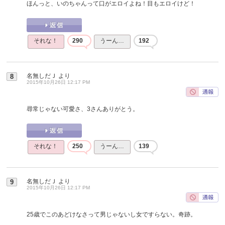
ほんっと、いのちゃんって口がエロイよね！目もエロイけど！
それな！
290
うーん…
192
名無しだＪ
より
8
2015年10月26日 12:17 PM
尋常じゃない可愛さ、3さんありがとう。
それな！
250
うーん…
139
名無しだＪ
より
9
2015年10月26日 12:17 PM
25歳でこのあどけなさって男じゃないし女ですらない。奇跡。