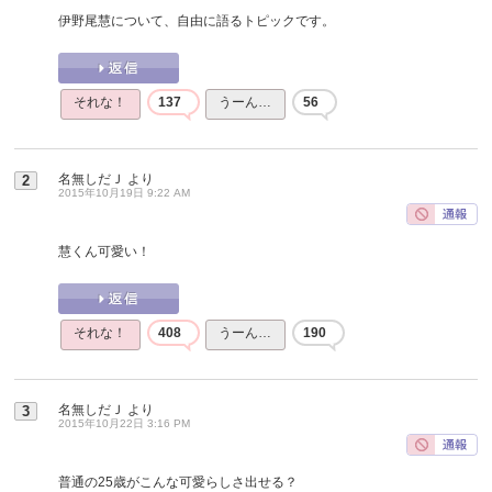
伊野尾慧について、自由に語るトピックです。
それな！
137
うーん…
56
名無しだＪ
より
2
2015年10月19日 9:22 AM
慧くん可愛い！
それな！
408
うーん…
190
名無しだＪ
より
3
2015年10月22日 3:16 PM
普通の25歳がこんな可愛らしさ出せる？