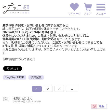
マイページ
ストア
メニュー
夏季休暇 の発送・お問い合わせに関するお知らせ
誠に勝手ながら、以下の期間を休業とさせていただきます。
2026年8月11日(火)~2026年8月16日(日)
休業中にいただきました、ご注文・お問い合わせにつきましては、
営業再開の8月17日(月)以降、順に対応
させていただきます。
また、
8月8日(土)以降にいただいた、ご注文・
お問い合わせにつきましても、
8月17日(月)以降に対応
させていただく場合がございます。
大変ご迷惑をおかけしますが、
何卒ご了承くださいますようお願い申し上げま
す。
伊野尾慧について語ろう
Hey!Say!JUMP
伊野尾慧
2
3
→
1
名無しだJ
より
1
2015年9月30日 5:56 PM