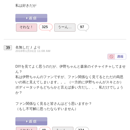
私は好きだが
それな！
325
うーん…
97
名無しだＪ
より
39
2016年1月31日 11:08 AM
DIYを見てよく思うのだが、伊野ちゃんと森泉のイチャイチャしてませ
ん？
私は伊野ちゃんのファンですが、ファン関係なく見てるとただの両思
いの画と見えてしまいます。。。（一方的に伊野ちゃんがスキとか）
ボディータッチもどちらかと言えば多い方だし、、、私だけでしょう
か？
ファン関係なく見ると皆さんはどう思いますか？
（もし不可解に思ったならすいません）