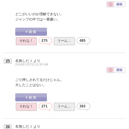
どこがいいのか理解できない。
ジャンプの中では一番嫌い。
それな！
275
うーん…
485
名無しだＪ
より
25
2016年1月7日 11:50 AM
ごり押しされてるだけじゃん。
大したことはない。
それな！
271
うーん…
393
名無しだＪ
より
26