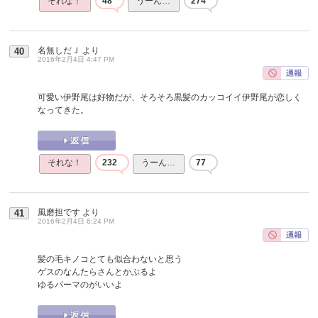
それな！
48
うーん…
274
名無しだＪ
より
40
2016年2月4日 4:47 PM
可愛い伊野尾は好物だが、そろそろ黒髪のカッコイイ伊野尾が恋しく
なってきた。
それな！
232
うーん…
77
風磨担です
より
41
2016年2月4日 6:24 PM
髪の毛キノコとても似合わないと思う
ゲスのなんたらさんとかぶるよ
ゆるパーマのがいいよ