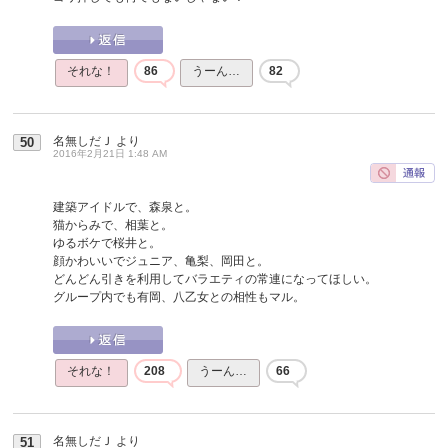
それな！
86
うーん…
82
名無しだＪ
より
50
2016年2月21日 1:48 AM
建築アイドルで、森泉と。
猫からみで、相葉と。
ゆるボケで桜井と。
顔かわいいでジュニア、亀梨、岡田と。
どんどん引きを利用してバラエティの常連になってほしい。
グループ内でも有岡、八乙女との相性もマル。
それな！
208
うーん…
66
名無しだＪ
より
51