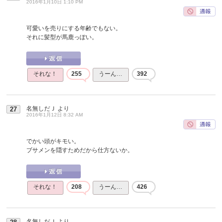
2016年1月10日 1:10 PM
可愛いを売りにする年齢でもない。
それに髪型が馬鹿っぽい。
それな！
255
うーん…
392
名無しだＪ
より
27
2016年1月12日 8:32 AM
でかい頭がキモい。
ブサメンを隠すためだから仕方ないか。
それな！
208
うーん…
426
名無しだＪ
より