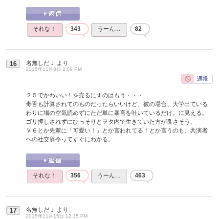
それな！
343
うーん…
82
名無しだＪ
より
16
2015年11月6日 2:09 PM
２５でかわいい！を売るにすのはもう・・・
毒舌も計算されてのものだったらいいけど、彼の場合、大学出ている
わりに場の空気読めずにただ単に暴言を吐いているだけ。に見える。
ゴリ押しされずにひっそりとヲタ内で生きていた方が良さそう。
Ｖ６とか先輩に「可愛い！」とか言われてる！とか言うのも、共演者
への社交辞令ってすぐにわかる。
それな！
356
うーん…
463
名無しだＪ
より
17
2015年11月15日 12:15 PM