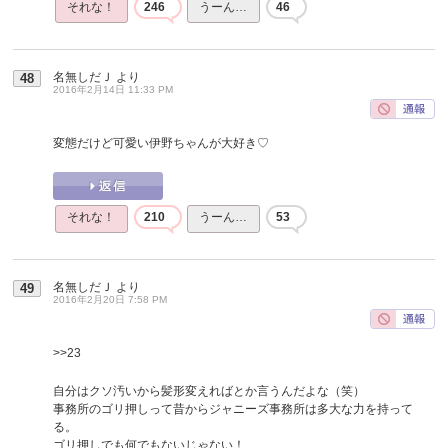
それな！
246
うーん…
46
名無しだＪ
より
48
2016年2月14日 11:33 PM
変態だけど可愛い伊野ちゃんが大好き♡
それな！
210
うーん…
53
名無しだＪ
より
49
2016年2月20日 7:58 PM
>>23
自分はクソ汚いから髪形変えればとか言うんだよな（笑）
事務所のゴリ押しって昔からジャニーズ事務所は多大な力を持って
る。
ゴリ押しでも何でもないじゃない！