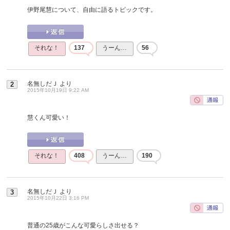
伊野尾慧について、自由に語るトピックです。
それな！
137
うーん…
56
名無しだＪ
より
2
2015年10月19日 9:22 AM
慧くん可愛い！
それな！
408
うーん…
190
名無しだＪ
より
3
2015年10月22日 3:16 PM
普通の25歳がこんな可愛らしさ出せる？