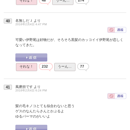
それな！
48
うーん…
274
名無しだＪ
より
40
2016年2月4日 4:47 PM
可愛い伊野尾は好物だが、そろそろ黒髪のカッコイイ伊野尾が恋しく
なってきた。
それな！
232
うーん…
77
風磨担です
より
41
2016年2月4日 6:24 PM
髪の毛キノコとても似合わないと思う
ゲスのなんたらさんとかぶるよ
ゆるパーマのがいいよ