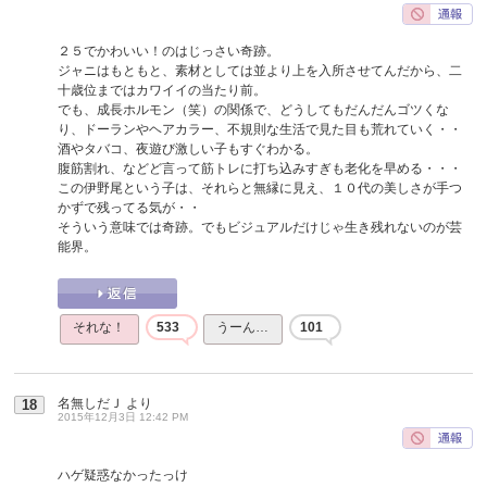
２５でかわいい！のはじっさい奇跡。
ジャニはもともと、素材としては並より上を入所させてんだから、二
十歳位まではカワイイの当たり前。
でも、成長ホルモン（笑）の関係で、どうしてもだんだんゴツくな
り、ドーランやヘアカラー、不規則な生活で見た目も荒れていく・・
酒やタバコ、夜遊び激しい子もすぐわかる。
腹筋割れ、などど言って筋トレに打ち込みすぎも老化を早める・・・
この伊野尾という子は、それらと無縁に見え、１０代の美しさが手つ
かずで残ってる気が・・
そういう意味では奇跡。でもビジュアルだけじゃ生き残れないのが芸
能界。
それな！
533
うーん…
101
名無しだＪ
より
18
2015年12月3日 12:42 PM
ハゲ疑惑なかったっけ