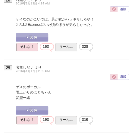
28
2016年1月13日 4:34 AM
ゲイなのかこいつは。男か女かハッキリしろや！
JrのJ.J Expressにいた頃のほうが男らしかった。
それな！
163
うーん…
328
名無しだＪ
より
29
2016年1月17日 2:05 PM
ゲスのボーカル
雨上がりのほとちゃん
髪型一緒
それな！
193
うーん…
310