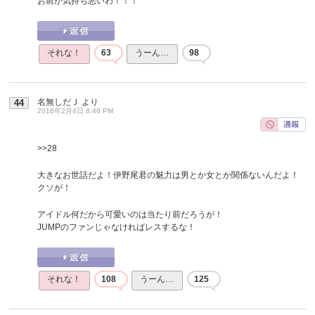
お前が気持ち悪いわ！！！
それな！
63
うーん…
98
名無しだＪ
より
44
2016年2月4日 8:46 PM
>>28
大きなお世話だよ！伊野尾君の魅力は男とか女とか関係ないんだよ！
クソが！
アイドル何だから可愛いのは当たり前だろうが！
JUMPのファンじゃなければレスするな！
それな！
108
うーん…
125