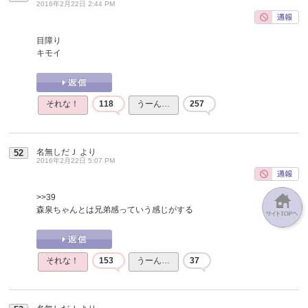
2016年2月22日 2:44 PM
目障り
キモイ
それな！
118
うーん…
257
名無しだＪ
より
52
2016年2月22日 5:07 PM
>>39
森泉ちゃんとは兄弟感っていう感じがする
それな！
153
うーん…
37