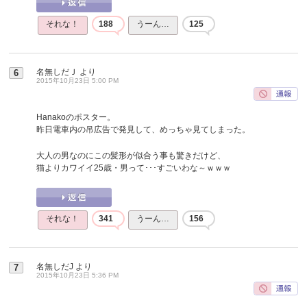
それな！
188
うーん…
125
名無しだＪ
より
6
2015年10月23日 5:00 PM
Hanakoのポスター。
昨日電車内の吊広告で発見して、めっちゃ見てしまった。
大人の男なのにこの髪形が似合う事も驚きだけど、
猫よりカワイイ25歳・男って･･･すごいわな～ｗｗｗ
それな！
341
うーん…
156
名無しだJ
より
7
2015年10月23日 5:36 PM