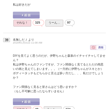
私は好きだが
それな！
325
うーん…
97
名無しだＪ
より
39
2016年1月31日 11:08 AM
DIYを見てよく思うのだが、伊野ちゃんと森泉のイチャイチャしてませ
ん？
私は伊野ちゃんのファンですが、ファン関係なく見てるとただの両思
いの画と見えてしまいます。。。（一方的に伊野ちゃんがスキとか）
ボディータッチもどちらかと言えば多い方だし、、、私だけでしょう
か？
ファン関係なく見ると皆さんはどう思いますか？
（もし不可解に思ったならすいません）