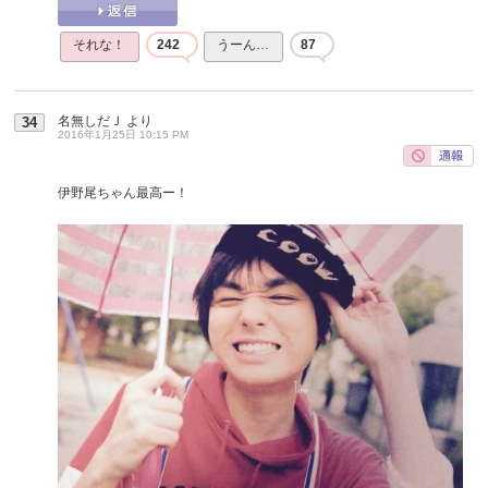
それな！
242
うーん…
87
名無しだＪ
より
34
2016年1月25日 10:15 PM
伊野尾ちゃん最高ー！