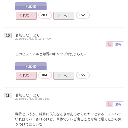
それな！
283
うーん…
152
名無しだＪ
より
10
2015年10月30日 10:17 AM
このビジュアルと毒舌のギャップがたまらん～
それな！
304
うーん…
155
名無しだＪ
より
11
2015年10月30日 3:59 PM
毒舌というか、純粋に失礼なときがあるからヒヤッとする メンバー
いればカバーされるけど、単体でテレビ出ることが急に増えたから気
をつけてほしいな