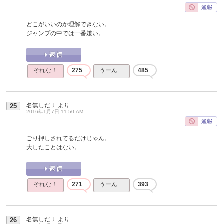
どこがいいのか理解できない。
ジャンプの中では一番嫌い。
それな！
275
うーん…
485
名無しだＪ
より
25
2016年1月7日 11:50 AM
ごり押しされてるだけじゃん。
大したことはない。
それな！
271
うーん…
393
名無しだＪ
より
26