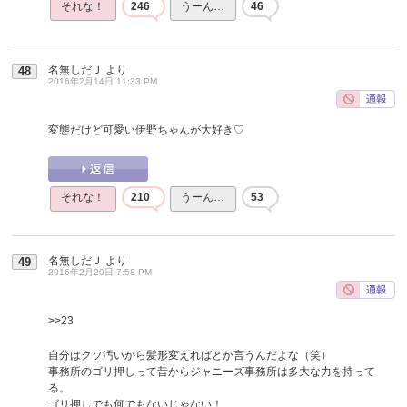
それな！
246
うーん…
46
名無しだＪ
より
48
2016年2月14日 11:33 PM
変態だけど可愛い伊野ちゃんが大好き♡
それな！
210
うーん…
53
名無しだＪ
より
49
2016年2月20日 7:58 PM
>>23
自分はクソ汚いから髪形変えればとか言うんだよな（笑）
事務所のゴリ押しって昔からジャニーズ事務所は多大な力を持って
る。
ゴリ押しでも何でもないじゃない！