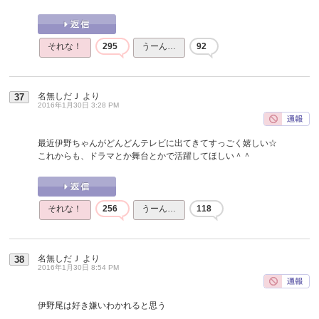
それな！
295
うーん…
92
名無しだＪ
より
37
2016年1月30日 3:28 PM
最近伊野ちゃんがどんどんテレビに出てきてすっごく嬉しい☆
これからも、ドラマとか舞台とかで活躍してほしい＾＾
それな！
256
うーん…
118
名無しだＪ
より
38
2016年1月30日 8:54 PM
伊野尾は好き嫌いわかれると思う