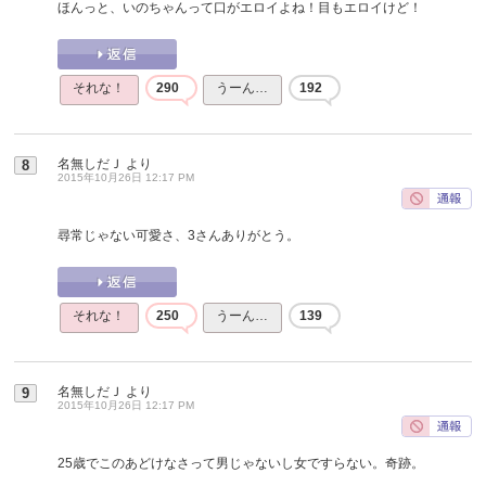
ほんっと、いのちゃんって口がエロイよね！目もエロイけど！
それな！
290
うーん…
192
名無しだＪ
より
8
2015年10月26日 12:17 PM
尋常じゃない可愛さ、3さんありがとう。
それな！
250
うーん…
139
名無しだＪ
より
9
2015年10月26日 12:17 PM
25歳でこのあどけなさって男じゃないし女ですらない。奇跡。