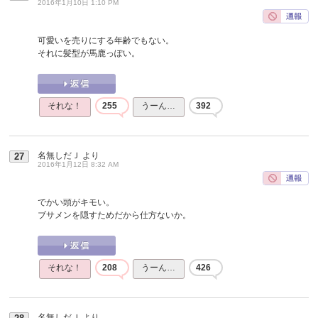
2016年1月10日 1:10 PM
可愛いを売りにする年齢でもない。
それに髪型が馬鹿っぽい。
それな！
255
うーん…
392
名無しだＪ
より
27
2016年1月12日 8:32 AM
でかい頭がキモい。
ブサメンを隠すためだから仕方ないか。
それな！
208
うーん…
426
名無しだＪ
より