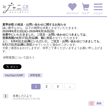
マイページ
ストア
メニュー
夏季休暇 の発送・お問い合わせに関するお知らせ
誠に勝手ながら、以下の期間を休業とさせていただきます。
2026年8月11日(火)~2026年8月16日(日)
休業中にいただきました、ご注文・お問い合わせにつきましては、
営業再開の8月17日(月)以降、順に対応
させていただきます。
また、
8月8日(土)以降にいただいた、ご注文・
お問い合わせにつきましても、
8月17日(月)以降に対応
させていただく場合がございます。
大変ご迷惑をおかけしますが、
何卒ご了承くださいますようお願い申し上げま
す。
伊野尾慧について語ろう
Hey!Say!JUMP
伊野尾慧
2
3
→
1
名無しだJ
より
1
2015年9月30日 5:56 PM