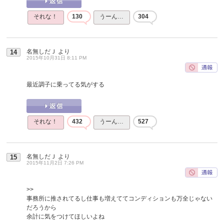
それな！
130
うーん…
304
名無しだＪ
より
14
2015年10月31日 8:11 PM
最近調子に乗ってる気がする
それな！
432
うーん…
527
名無しだＪ
より
15
2015年11月2日 7:26 PM
>>
事務所に推されてるし仕事も増えててコンディションも万全じゃない
だろうから
余計に気をつけてほしいよね