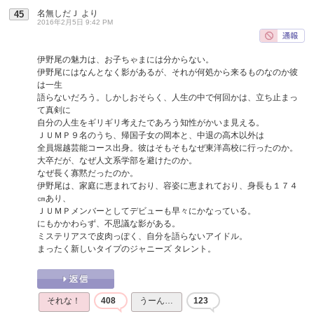
名無しだＪ
より
45
2016年2月5日 9:42 PM
伊野尾の魅力は、お子ちゃまには分からない。
伊野尾にはなんとなく影があるが、それが何処から来るものなのか彼
は一生
語らないだろう。しかしおそらく、人生の中で何回かは、立ち止まっ
て真剣に
自分の人生をギリギリ考えたであろう知性がかいま見える。
ＪＵＭＰ９名のうち、帰国子女の岡本と、中退の高木以外は
全員堀越芸能コース出身。彼はそもそもなぜ東洋高校に行ったのか。
大卒だが、なぜ人文系学部を避けたのか。
なぜ長く寡黙だったのか。
伊野尾は、家庭に恵まれており、容姿に恵まれており、身長も１７４
㎝あり、
ＪＵＭＰメンバーとしてデビューも早々にかなっている。
にもかかわらず、不思議な影がある。
ミステリアスで皮肉っぽく、自分を語らないアイドル。
まったく新しいタイプのジャニーズ タレント。
それな！
408
うーん…
123