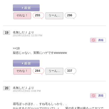
それな！
255
うーん…
296
名無しだＪ
より
19
2015年12月4日 12:50 PM
>>18
疑惑じゃない、実際にハゲですwwwwww
それな！
284
うーん…
337
名無しだＪ
より
20
2015年12月9日 3:08 PM
眉毛ぼっさぼさ、、すね毛もしっかり、、
からするとゲーハーではないでしょ、、髪の生え際が後ろってヤツで