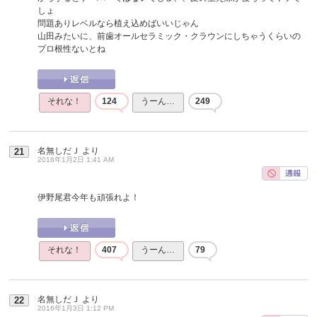
しょ
問題ありレベルなら植え込めばいいじゃん
山田みたいに、前歯オールセラミック・クラウンにしちゃうくらいの
プロ根性ないとね
それな！
124
うーん…
249
名無しだＪ
より
21
2016年1月2日 1:41 AM
伊野尾君今年も頑張れよ！
それな！
407
うーん…
79
名無しだＪ
より
22
2016年1月3日 1:12 PM