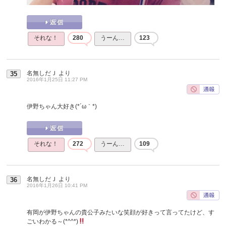
それな！
280
うーん…
123
名無しだＪ
より
35
2016年1月25日 11:27 PM
伊野ちゃん大好き(*´ω｀*)
それな！
272
うーん…
109
名無しだＪ
より
36
2016年1月26日 10:41 PM
有岡が伊野ちゃんの貴公子みたいな笑顔が好きって言ってたけど、す
ごいわかる～(*^^*)