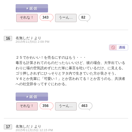
それな！
343
うーん…
82
名無しだＪ
より
16
2015年11月6日 2:09 PM
２５でかわいい！を売るにすのはもう・・・
毒舌も計算されてのものだったらいいけど、彼の場合、大学出ている
わりに場の空気読めずにただ単に暴言を吐いているだけ。に見える。
ゴリ押しされずにひっそりとヲタ内で生きていた方が良さそう。
Ｖ６とか先輩に「可愛い！」とか言われてる！とか言うのも、共演者
への社交辞令ってすぐにわかる。
それな！
356
うーん…
463
名無しだＪ
より
17
2015年11月15日 12:15 PM