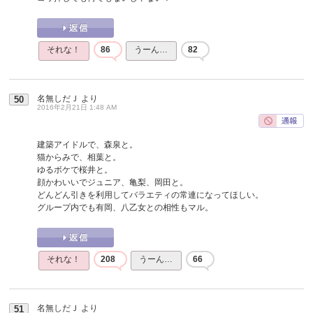
それな！
86
うーん…
82
名無しだＪ
より
50
2016年2月21日 1:48 AM
建築アイドルで、森泉と。
猫からみで、相葉と。
ゆるボケで桜井と。
顔かわいいでジュニア、亀梨、岡田と。
どんどん引きを利用してバラエティの常連になってほしい。
グループ内でも有岡、八乙女との相性もマル。
それな！
208
うーん…
66
名無しだＪ
より
51