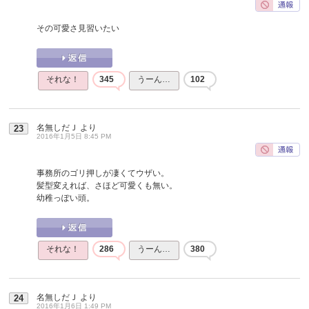
その可愛さ見習いたい
それな！
345
うーん…
102
名無しだＪ
より
23
2016年1月5日 8:45 PM
事務所のゴリ押しが凄くてウザい。
髪型変えれば、さほど可愛くも無い。
幼稚っぽい頭。
それな！
286
うーん…
380
名無しだＪ
より
24
2016年1月6日 1:49 PM