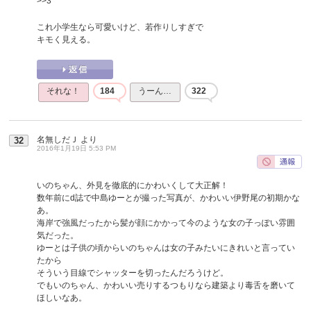
>>3
これ小学生なら可愛いけど、若作りしすぎで
キモく見える。
それな！
184
うーん…
322
名無しだＪ
より
32
2016年1月19日 5:53 PM
いのちゃん、外見を徹底的にかわいくして大正解！
数年前にd誌で中島ゆーとが撮った写真が、かわいい伊野尾の初期かな
あ。
海岸で強風だったから髪が顔にかかって今のような女の子っぽい雰囲
気だった。
ゆーとは子供の頃からいのちゃんは女の子みたいにきれいと言ってい
たから
そういう目線でシャッターを切ったんだろうけど。
でもいのちゃん、かわいい売りするつもりなら建築より毒舌を磨いて
ほしいなあ。