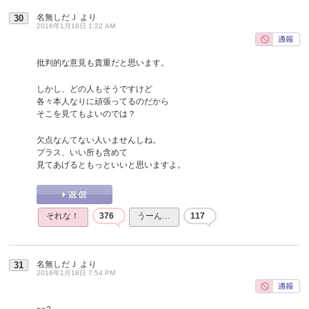
名無しだＪ
より
30
2016年1月18日 1:22 AM
批判的な意見も貴重だと思います。
しかし、どの人もそうですけど
各々本人なりに頑張ってるのだから
そこを見てもよいのでは？
欠点なんてない人いませんしね。
プラス、いい所も含めて
見てあげるともっといいと思いますよ。
それな！
376
うーん…
117
名無しだＪ
より
31
2016年1月18日 7:54 PM