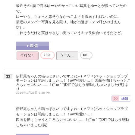
最近そのd誌で髙木ゆーやのかっこいい写真をゆーとが撮っていたの
で、
ゆーやも、ちょっと悪そうなかっこよさを徹底すればいいのに。
最近のメンバー写真を見る限り、地が出過ぎ（ママ呼びの甘えん
坊）。
こわそうだけど実はやさしい男っていうキャラ似合いそうだけど。
それな！
239
うーん…
66
伊野尾ちゃんの猫っぽさいいですよね～( 〃▽〃)ペットショップラブ
33
モーションは悶絶しました…！！//////可愛い…！ 図面を描けちゃうとこ
ろもカッコいい……！(*´ω｀*)DIYではもう感動しちゃいました(笑)
よ
り
2016年1月25日 6:36 PM
伊野尾ちゃんの猫っぽさいいですよね～( 〃▽〃)ペットショップラブ
モーションは悶絶しました…！！//////可愛い…！
図面を描けちゃうところもカッコいい……！(*´ω｀*)DIYではもう感動
しちゃいました(笑)