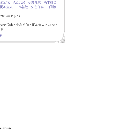
：
薮宏太
八乙女光
伊野尾慧
高木雄也
岡本圭人
中島裕翔
知念侑李
山田涼
007年11月14日
・知念侑李・中島裕翔・岡本圭人といった
ある…
る