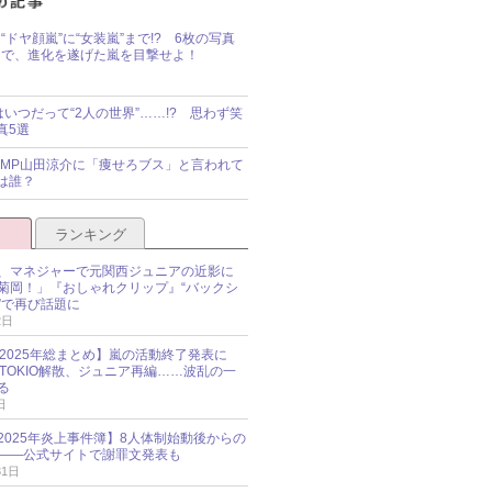
“ドヤ顔嵐”に“女装嵐”まで!? 6枚の写真
で、進化を遂げた嵐を目撃せよ！
idsはいつだって“2人の世界”……!? 思わず笑
真5選
y!JUMP山田涼介に「痩せろブス」と言われて
は誰？
ランキング
、マネジャーで元関西ジュニアの近影に
菊岡！」『おしゃれクリップ』“バックシ
”で再び話題に
2日
O 2025年総まとめ】嵐の活動終了発表に
N、TOKIO解散、ジュニア再編……波乱の一
る
日
esz 2025年炎上事件簿】8人体制始動後からの
――公式サイトで謝罪文発表も
31日