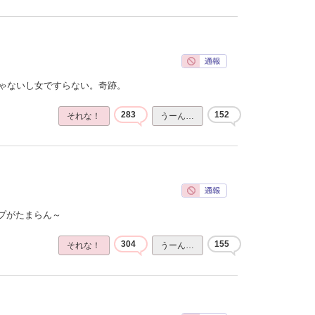
じゃないし女ですらない。奇跡。
283
152
それな！
うーん…
プがたまらん～
304
155
それな！
うーん…