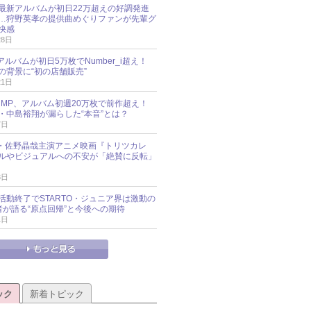
最新アルバムが初日22万超えの好調発進
…狩野英孝の提供曲めぐりファンが先輩グ
快感
28日
新アルバムが初日5万枚でNumber_i超え！
の背景に“初の店舗販売”
21日
y!JUMP、アルバム初週20万枚で前作超え！
・中島裕翔が漏らした“本音”とは？
7日
oup・佐野晶哉主演アニメ映画『トリツカレ
ルやビジュアルへの不安が「絶賛に反転」
3日
活動終了でSTARTO・ジュニア界は激動の
識者が語る“原点回帰”と今後への期待
1日
ック
新着トピック