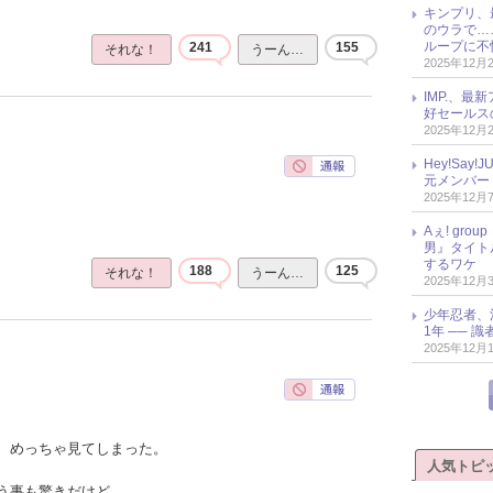
キンプリ、
のウラで…
ループに不
241
155
それな！
うーん…
2025年12月
IMP.、最
好セールス
2025年12月
Hey!Sa
元メンバー
2025年12月
Aぇ! gr
男』タイト
するワケ
188
125
それな！
うーん…
2025年12月
少年忍者、
1年 ── 
2025年12月
、めっちゃ見てしまった。
人気トピ
う事も驚きだけど、