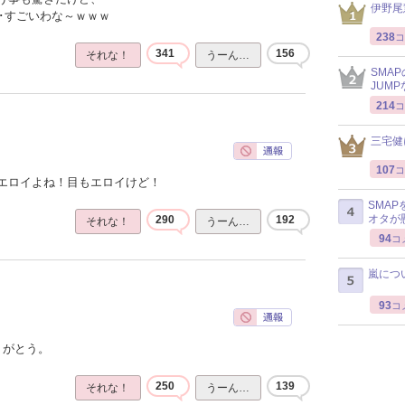
伊野尾
･･すごいわな～ｗｗｗ
238
コ
341
156
それな！
うーん…
SMA
JUM
214
コ
三宅健
107
コ
エロイよね！目もエロイけど！
SMA
オタが
290
192
それな！
うーん…
94
コ
嵐につ
93
コ
りがとう。
250
139
それな！
うーん…