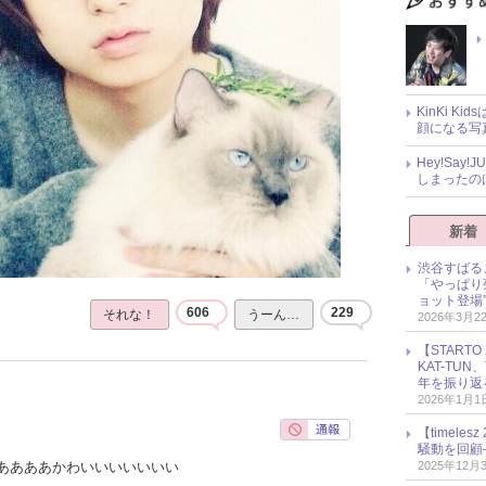
KinKi K
顔になる写
Hey!Sa
しまったの
新着
渋谷すばる
「やっぱり
ョット登場
606
229
それな！
うーん…
2026年3月2
【START
KAT-TU
年を振り返
2026年1月1
【timel
騒動を回顧
2025年12月
ああああかわいいいいいいい