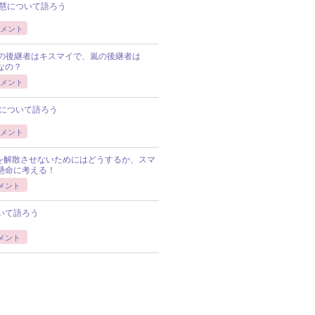
慧について語ろう
メント
Pの後継者はキスマイで、嵐の後継者は
Pなの？
メント
について語ろう
メント
Pを解散させないためにはどうするか、スマ
懸命に考える！
メント
いて語ろう
メント