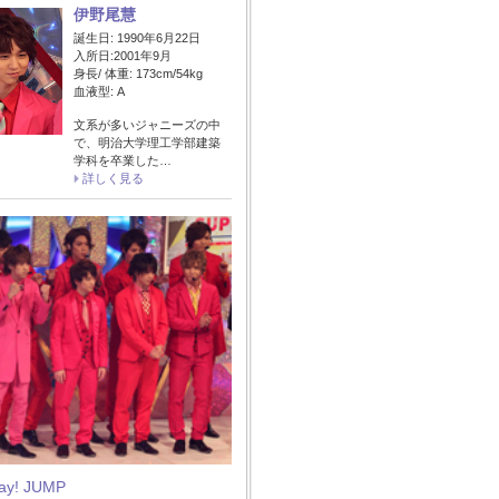
伊野尾慧
誕生日: 1990年6月22日
入所日:2001年9月
身長/ 体重: 173cm/54kg
血液型: A
文系が多いジャニーズの中
で、明治大学理工学部建築
学科を卒業した…
詳しく見る
Say! JUMP