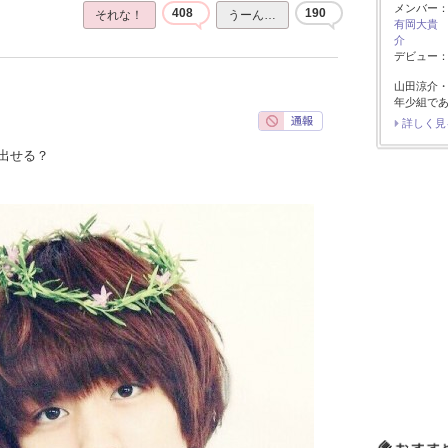
メンバー
408
190
それな！
うーん…
有岡大貴
介
デビュー：2
山田涼介
年少組で
詳しく見
出せる？