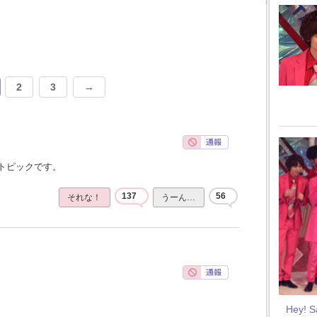
2
3
→
トピックです。
137
56
それな！
うーん…
Hey! 