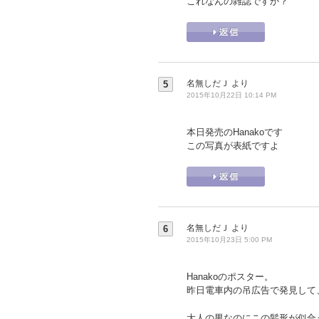
これなんの雑誌ですか？
名無しだＪ
より
5
2015年10月22日 10:14 PM
本日発売のHanakoです
この写真が表紙ですよ
名無しだＪ
より
6
2015年10月23日 5:00 PM
Hanakoのポスター。
昨日電車内の吊広告で発見して
大人の男なのにこの髪形が似合