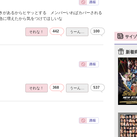
きがあるからヒヤッとする メンバーいればカバーされる
急に増えたから気をつけてほしいな
442
100
それな！
うーん…
サイゾ
新着
368
537
それな！
うーん…