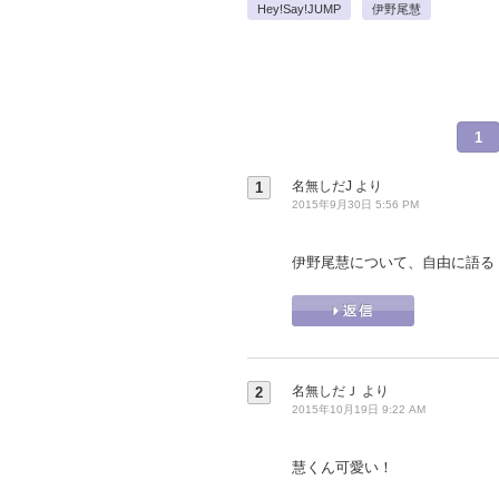
Hey!Say!JUMP
伊野尾慧
1
名無しだJ
より
1
2015年9月30日 5:56 PM
伊野尾慧について、自由に語る
名無しだＪ
より
2
2015年10月19日 9:22 AM
慧くん可愛い！