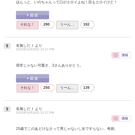
ほんっと、いのちゃんって口がエロイよね！目もエロイけど！
それな！
290
うーん…
192
名無しだＪ
より
8
2015年10月26日 12:17 PM
尋常じゃない可愛さ、3さんありがとう。
それな！
250
うーん…
139
名無しだＪ
より
9
2015年10月26日 12:17 PM
25歳でこのあどけなさって男じゃないし女ですらない。奇跡。