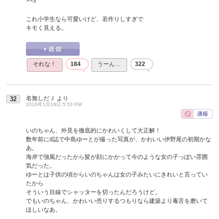
>>3
これ小学生なら可愛いけど、若作りしすぎで
キモく見える。
それな！
184
うーん…
322
名無しだＪ
より
32
2016年1月19日 5:53 PM
いのちゃん、外見を徹底的にかわいくして大正解！
数年前にd誌で中島ゆーとが撮った写真が、かわいい伊野尾の初期かな
あ。
海岸で強風だったから髪が顔にかかって今のような女の子っぽい雰囲
気だった。
ゆーとは子供の頃からいのちゃんは女の子みたいにきれいと言ってい
たから
そういう目線でシャッターを切ったんだろうけど。
でもいのちゃん、かわいい売りするつもりなら建築より毒舌を磨いて
ほしいなあ。