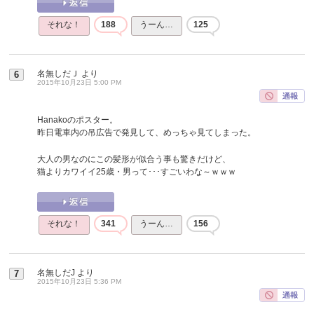
それな！
188
うーん…
125
名無しだＪ
より
6
2015年10月23日 5:00 PM
Hanakoのポスター。
昨日電車内の吊広告で発見して、めっちゃ見てしまった。
大人の男なのにこの髪形が似合う事も驚きだけど、
猫よりカワイイ25歳・男って･･･すごいわな～ｗｗｗ
それな！
341
うーん…
156
名無しだJ
より
7
2015年10月23日 5:36 PM