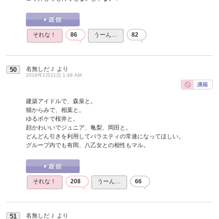
それな！
86
うーん…
82
名無しだＪ
より
50
2016年2月21日 1:48 AM
建築アイドルで、森泉と。
猫からみで、相葉と。
ゆるボケで桜井と。
顔かわいいでジュニア、亀梨、岡田と。
どんどん引きを利用してバラエティの常連になってほしい。
グループ内でも有岡、八乙女との相性もマル。
それな！
208
うーん…
66
名無しだＪ
より
51