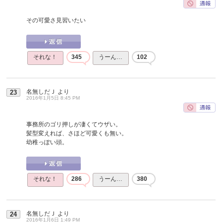
その可愛さ見習いたい
それな！
345
うーん…
102
名無しだＪ
より
23
2016年1月5日 8:45 PM
事務所のゴリ押しが凄くてウザい。
髪型変えれば、さほど可愛くも無い。
幼稚っぽい頭。
それな！
286
うーん…
380
名無しだＪ
より
24
2016年1月6日 1:49 PM