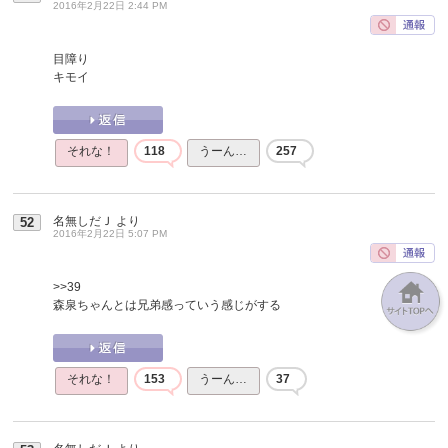
2016年2月22日 2:44 PM
目障り
キモイ
それな！
118
うーん…
257
名無しだＪ
より
52
2016年2月22日 5:07 PM
>>39
森泉ちゃんとは兄弟感っていう感じがする
それな！
153
うーん…
37