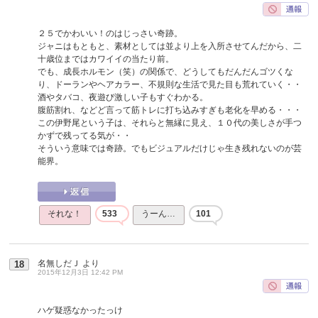
２５でかわいい！のはじっさい奇跡。
ジャニはもともと、素材としては並より上を入所させてんだから、二
十歳位まではカワイイの当たり前。
でも、成長ホルモン（笑）の関係で、どうしてもだんだんゴツくな
り、ドーランやヘアカラー、不規則な生活で見た目も荒れていく・・
酒やタバコ、夜遊び激しい子もすぐわかる。
腹筋割れ、などど言って筋トレに打ち込みすぎも老化を早める・・・
この伊野尾という子は、それらと無縁に見え、１０代の美しさが手つ
かずで残ってる気が・・
そういう意味では奇跡。でもビジュアルだけじゃ生き残れないのが芸
能界。
それな！
533
うーん…
101
名無しだＪ
より
18
2015年12月3日 12:42 PM
ハゲ疑惑なかったっけ