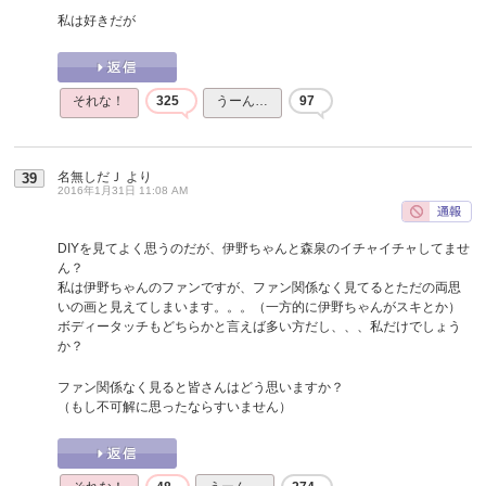
私は好きだが
それな！
325
うーん…
97
名無しだＪ
より
39
2016年1月31日 11:08 AM
DIYを見てよく思うのだが、伊野ちゃんと森泉のイチャイチャしてませ
ん？
私は伊野ちゃんのファンですが、ファン関係なく見てるとただの両思
いの画と見えてしまいます。。。（一方的に伊野ちゃんがスキとか）
ボディータッチもどちらかと言えば多い方だし、、、私だけでしょう
か？
ファン関係なく見ると皆さんはどう思いますか？
（もし不可解に思ったならすいません）