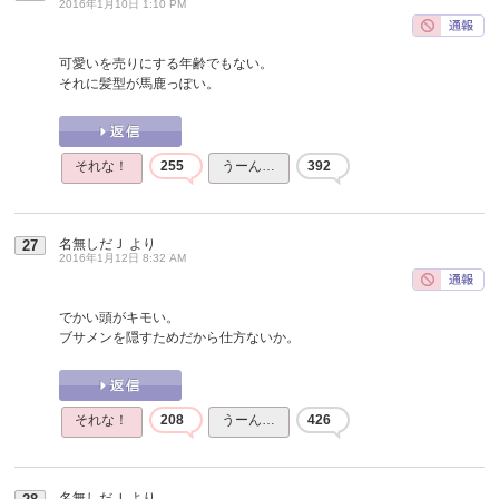
2016年1月10日 1:10 PM
可愛いを売りにする年齢でもない。
それに髪型が馬鹿っぽい。
それな！
255
うーん…
392
名無しだＪ
より
27
2016年1月12日 8:32 AM
でかい頭がキモい。
ブサメンを隠すためだから仕方ないか。
それな！
208
うーん…
426
名無しだＪ
より