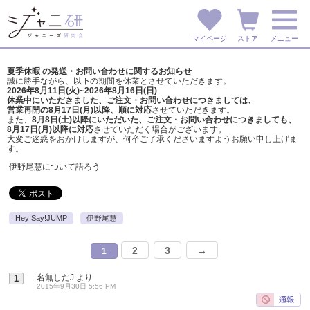
マイページ
ストア
メニュー
夏季休暇 の発送・お問い合わせに関するお知らせ
誠に勝手ながら、以下の期間を休業とさせていただきます。
2026年8月11日(火)~2026年8月16日(日)
休業中にいただきました、ご注文・お問い合わせにつきましては、
営業再開の8月17日(月)以降、順に対応
させていただきます。
また、
8月8日(土)以降にいただいた、ご注文・
お問い合わせにつきましても、
8月17日(月)以降に対応
させていただく場合がございます。
大変ご迷惑をおかけしますが、
何卒ご了承くださいますようお願い申し上げま
す。
伊野尾慧について語ろう
Hey!Say!JUMP
伊野尾慧
2
3
→
1
名無しだJ
より
1
2015年9月30日 5:56 PM