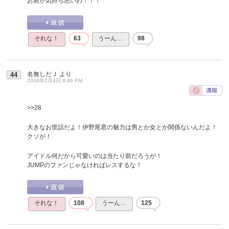
お前が気持ち悪いわ！！！
それな！
63
うーん…
98
名無しだＪ
より
44
2016年2月4日 8:46 PM
>>28
大きなお世話だよ！伊野尾君の魅力は男とか女とか関係ないんだよ！
クソが！
アイドル何だから可愛いのは当たり前だろうが！
JUMPのファンじゃなければレスするな！
それな！
108
うーん…
125