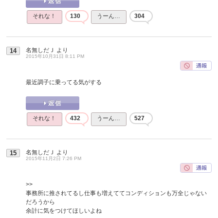
それな！
130
うーん…
304
名無しだＪ
より
14
2015年10月31日 8:11 PM
最近調子に乗ってる気がする
それな！
432
うーん…
527
名無しだＪ
より
15
2015年11月2日 7:26 PM
>>
事務所に推されてるし仕事も増えててコンディションも万全じゃない
だろうから
余計に気をつけてほしいよね