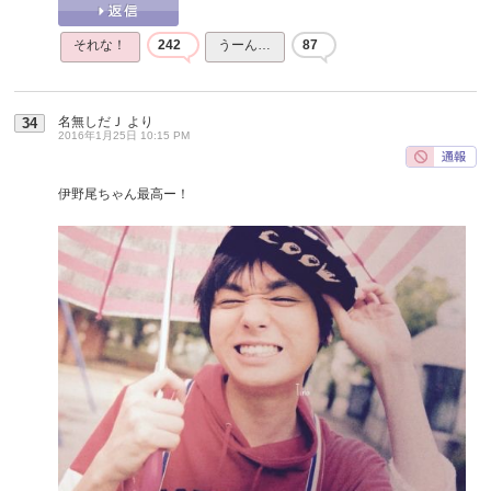
それな！
242
うーん…
87
名無しだＪ
より
34
2016年1月25日 10:15 PM
伊野尾ちゃん最高ー！