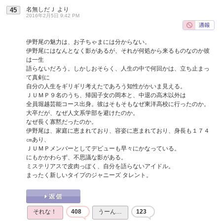
名無しだＪ
より
45
2016年2月5日 9:42 PM
伊野尾の魅力は、お子ちゃまには分からない。
伊野尾にはなんとなく影があるが、それが何処から来るものなのか彼
は一生
語らないだろう。しかしおそらく、人生の中で何回かは、立ち止まっ
て真剣に
自分の人生をギリギリ考えたであろう知性がかいま見える。
ＪＵＭＰ９名のうち、帰国子女の岡本と、中退の高木以外は
全員堀越芸能コース出身。彼はそもそもなぜ東洋高校に行ったのか。
大卒だが、なぜ人文系学部を避けたのか。
なぜ長く寡黙だったのか。
伊野尾は、家庭に恵まれており、容姿に恵まれており、身長も１７４
㎝あり、
ＪＵＭＰメンバーとしてデビューも早々にかなっている。
にもかかわらず、不思議な影がある。
ミステリアスで皮肉っぽく、自分を語らないアイドル。
まったく新しいタイプのジャニーズ タレント。
それな！
408
うーん…
123