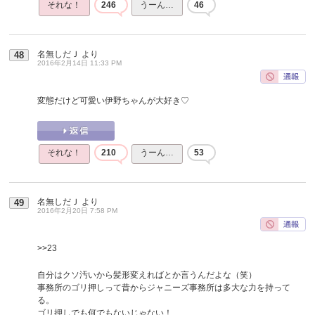
それな！
246
うーん…
46
名無しだＪ
より
48
2016年2月14日 11:33 PM
変態だけど可愛い伊野ちゃんが大好き♡
それな！
210
うーん…
53
名無しだＪ
より
49
2016年2月20日 7:58 PM
>>23
自分はクソ汚いから髪形変えればとか言うんだよな（笑）
事務所のゴリ押しって昔からジャニーズ事務所は多大な力を持って
る。
ゴリ押しでも何でもないじゃない！