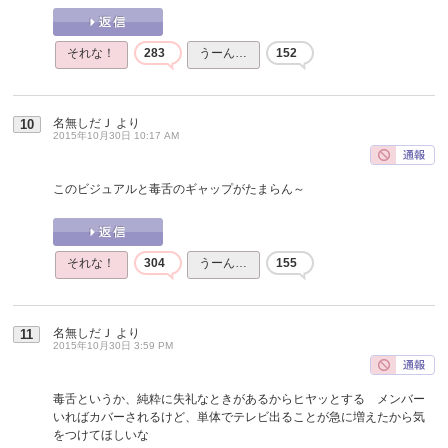
それな！
283
うーん…
152
名無しだＪ
より
10
2015年10月30日 10:17 AM
このビジュアルと毒舌のギャップがたまらん～
それな！
304
うーん…
155
名無しだＪ
より
11
2015年10月30日 3:59 PM
毒舌というか、純粋に失礼なときがあるからヒヤッとする メンバー
いればカバーされるけど、単体でテレビ出ることが急に増えたから気
をつけてほしいな