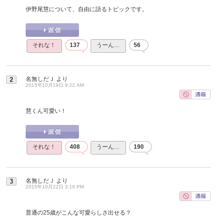
伊野尾慧について、自由に語るトピックです。
それな！
137
うーん…
56
名無しだＪ
より
2
2015年10月19日 9:22 AM
慧くん可愛い！
それな！
408
うーん…
190
名無しだＪ
より
3
2015年10月22日 3:16 PM
普通の25歳がこんな可愛らしさ出せる？