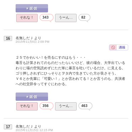
それな！
343
うーん…
82
名無しだＪ
より
16
2015年11月6日 2:09 PM
２５でかわいい！を売るにすのはもう・・・
毒舌も計算されてのものだったらいいけど、彼の場合、大学出ている
わりに場の空気読めずにただ単に暴言を吐いているだけ。に見える。
ゴリ押しされずにひっそりとヲタ内で生きていた方が良さそう。
Ｖ６とか先輩に「可愛い！」とか言われてる！とか言うのも、共演者
への社交辞令ってすぐにわかる。
それな！
356
うーん…
463
名無しだＪ
より
17
2015年11月15日 12:15 PM