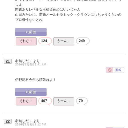
しょ
問題ありレベルなら植え込めばいいじゃん
山田みたいに、前歯オールセラミック・クラウンにしちゃうくらいの
プロ根性ないとね
それな！
124
うーん…
249
名無しだＪ
より
21
2016年1月2日 1:41 AM
伊野尾君今年も頑張れよ！
それな！
407
うーん…
79
名無しだＪ
より
22
2016年1月3日 1:12 PM