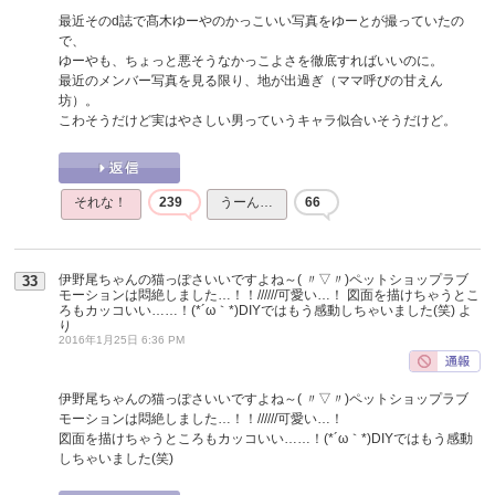
最近そのd誌で髙木ゆーやのかっこいい写真をゆーとが撮っていたの
で、
ゆーやも、ちょっと悪そうなかっこよさを徹底すればいいのに。
最近のメンバー写真を見る限り、地が出過ぎ（ママ呼びの甘えん
坊）。
こわそうだけど実はやさしい男っていうキャラ似合いそうだけど。
それな！
239
うーん…
66
伊野尾ちゃんの猫っぽさいいですよね～( 〃▽〃)ペットショップラブ
33
モーションは悶絶しました…！！//////可愛い…！ 図面を描けちゃうとこ
ろもカッコいい……！(*´ω｀*)DIYではもう感動しちゃいました(笑)
よ
り
2016年1月25日 6:36 PM
伊野尾ちゃんの猫っぽさいいですよね～( 〃▽〃)ペットショップラブ
モーションは悶絶しました…！！//////可愛い…！
図面を描けちゃうところもカッコいい……！(*´ω｀*)DIYではもう感動
しちゃいました(笑)