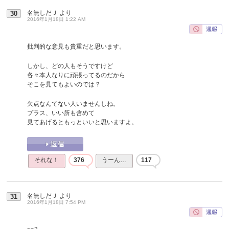
名無しだＪ
より
30
2016年1月18日 1:22 AM
批判的な意見も貴重だと思います。
しかし、どの人もそうですけど
各々本人なりに頑張ってるのだから
そこを見てもよいのでは？
欠点なんてない人いませんしね。
プラス、いい所も含めて
見てあげるともっといいと思いますよ。
それな！
376
うーん…
117
名無しだＪ
より
31
2016年1月18日 7:54 PM