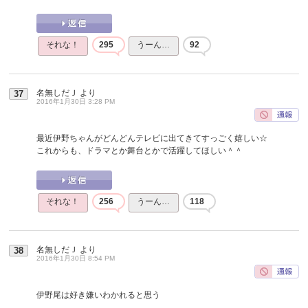
それな！
295
うーん…
92
名無しだＪ
より
37
2016年1月30日 3:28 PM
最近伊野ちゃんがどんどんテレビに出てきてすっごく嬉しい☆
これからも、ドラマとか舞台とかで活躍してほしい＾＾
それな！
256
うーん…
118
名無しだＪ
より
38
2016年1月30日 8:54 PM
伊野尾は好き嫌いわかれると思う