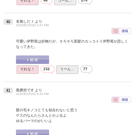
それな！
48
うーん…
274
名無しだＪ
より
40
2016年2月4日 4:47 PM
可愛い伊野尾は好物だが、そろそろ黒髪のカッコイイ伊野尾が恋しく
なってきた。
それな！
232
うーん…
77
風磨担です
より
41
2016年2月4日 6:24 PM
髪の毛キノコとても似合わないと思う
ゲスのなんたらさんとかぶるよ
ゆるパーマのがいいよ