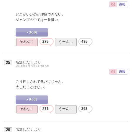
どこがいいのか理解できない。
ジャンプの中では一番嫌い。
それな！
275
うーん…
485
名無しだＪ
より
25
2016年1月7日 11:50 AM
ごり押しされてるだけじゃん。
大したことはない。
それな！
271
うーん…
393
名無しだＪ
より
26