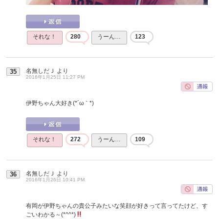
それな！
280
うーん…
123
名無しだＪ
より
35
2016年1月25日 11:27 PM
伊野ちゃん大好き(*´ω｀*)
それな！
272
うーん…
109
名無しだＪ
より
36
2016年1月26日 10:41 PM
有岡が伊野ちゃんの貴公子みたいな笑顔が好きって言ってたけど、す
ごいわかる～(*^^*)