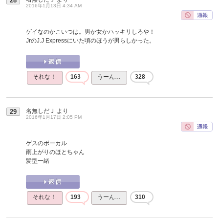
28
2016年1月13日 4:34 AM
ゲイなのかこいつは。男か女かハッキリしろや！
JrのJ.J Expressにいた頃のほうが男らしかった。
それな！
163
うーん…
328
名無しだＪ
より
29
2016年1月17日 2:05 PM
ゲスのボーカル
雨上がりのほとちゃん
髪型一緒
それな！
193
うーん…
310