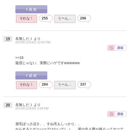
それな！
255
うーん…
296
名無しだＪ
より
19
2015年12月4日 12:50 PM
>>18
疑惑じゃない、実際にハゲですwwwwww
それな！
284
うーん…
337
名無しだＪ
より
20
2015年12月9日 3:08 PM
眉毛ぼっさぼさ、、すね毛もしっかり、、
からするとゲーハーではないでしょ、、髪の生え際が後ろってヤツで