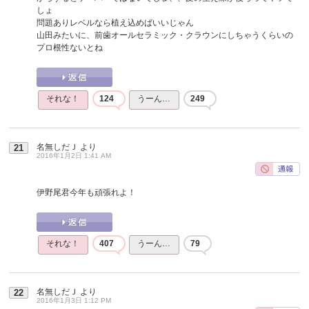
しょ
問題ありレベルなら植え込めばいいじゃん
山田みたいに、前歯オールセラミック・クラウンにしちゃうくらいの
プロ根性ないとね
それな！
124
うーん…
249
名無しだＪ
より
21
2016年1月2日 1:41 AM
伊野尾君今年も頑張れよ！
それな！
407
うーん…
79
名無しだＪ
より
22
2016年1月3日 1:12 PM