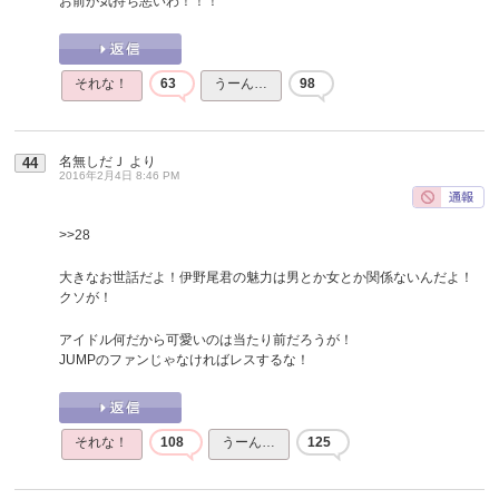
お前が気持ち悪いわ！！！
それな！
63
うーん…
98
名無しだＪ
より
44
2016年2月4日 8:46 PM
>>28
大きなお世話だよ！伊野尾君の魅力は男とか女とか関係ないんだよ！
クソが！
アイドル何だから可愛いのは当たり前だろうが！
JUMPのファンじゃなければレスするな！
それな！
108
うーん…
125