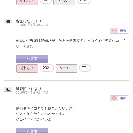
それな！
48
うーん…
274
名無しだＪ
より
40
2016年2月4日 4:47 PM
可愛い伊野尾は好物だが、そろそろ黒髪のカッコイイ伊野尾が恋しく
なってきた。
それな！
232
うーん…
77
風磨担です
より
41
2016年2月4日 6:24 PM
髪の毛キノコとても似合わないと思う
ゲスのなんたらさんとかぶるよ
ゆるパーマのがいいよ