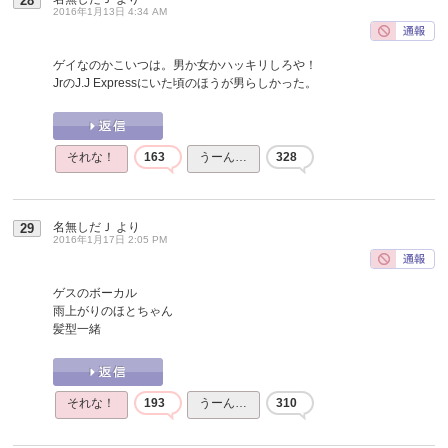
28
2016年1月13日 4:34 AM
ゲイなのかこいつは。男か女かハッキリしろや！
JrのJ.J Expressにいた頃のほうが男らしかった。
それな！
163
うーん…
328
名無しだＪ
より
29
2016年1月17日 2:05 PM
ゲスのボーカル
雨上がりのほとちゃん
髪型一緒
それな！
193
うーん…
310