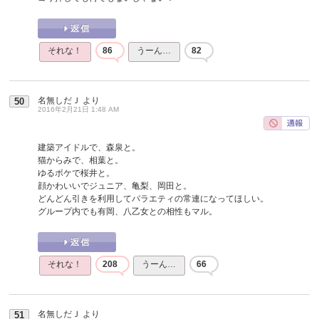
それな！
86
うーん…
82
名無しだＪ
より
50
2016年2月21日 1:48 AM
建築アイドルで、森泉と。
猫からみで、相葉と。
ゆるボケで桜井と。
顔かわいいでジュニア、亀梨、岡田と。
どんどん引きを利用してバラエティの常連になってほしい。
グループ内でも有岡、八乙女との相性もマル。
それな！
208
うーん…
66
名無しだＪ
より
51