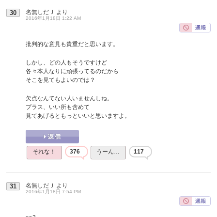
名無しだＪ
より
30
2016年1月18日 1:22 AM
批判的な意見も貴重だと思います。
しかし、どの人もそうですけど
各々本人なりに頑張ってるのだから
そこを見てもよいのでは？
欠点なんてない人いませんしね。
プラス、いい所も含めて
見てあげるともっといいと思いますよ。
それな！
376
うーん…
117
名無しだＪ
より
31
2016年1月18日 7:54 PM