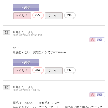
それな！
255
うーん…
296
名無しだＪ
より
19
2015年12月4日 12:50 PM
>>18
疑惑じゃない、実際にハゲですwwwwww
それな！
284
うーん…
337
名無しだＪ
より
20
2015年12月9日 3:08 PM
眉毛ぼっさぼさ、、すね毛もしっかり、、
からするとゲーハーではないでしょ、、髪の生え際が後ろってヤツで