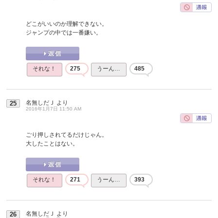
どこがいいのか理解できない。
ジャンプの中では一番嫌い。
それな！
275
うーん…
485
名無しだＪ
より
25
2016年1月7日 11:50 AM
ごり押しされてるだけじゃん。
大したことはない。
それな！
271
うーん…
393
名無しだＪ
より
26