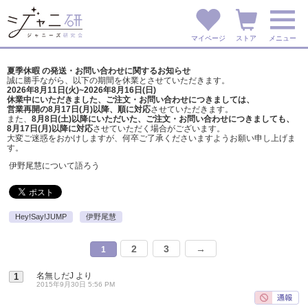
マイページ
ストア
メニュー
夏季休暇 の発送・お問い合わせに関するお知らせ
誠に勝手ながら、以下の期間を休業とさせていただきます。
2026年8月11日(火)~2026年8月16日(日)
休業中にいただきました、ご注文・お問い合わせにつきましては、
営業再開の8月17日(月)以降、順に対応
させていただきます。
また、
8月8日(土)以降にいただいた、ご注文・
お問い合わせにつきましても、
8月17日(月)以降に対応
させていただく場合がございます。
大変ご迷惑をおかけしますが、
何卒ご了承くださいますようお願い申し上げま
す。
伊野尾慧について語ろう
Hey!Say!JUMP
伊野尾慧
2
3
→
1
名無しだJ
より
1
2015年9月30日 5:56 PM