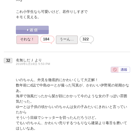
>>3
これ小学生なら可愛いけど、若作りしすぎで
キモく見える。
それな！
184
うーん…
322
名無しだＪ
より
32
2016年1月19日 5:53 PM
いのちゃん、外見を徹底的にかわいくして大正解！
数年前にd誌で中島ゆーとが撮った写真が、かわいい伊野尾の初期かな
あ。
海岸で強風だったから髪が顔にかかって今のような女の子っぽい雰囲
気だった。
ゆーとは子供の頃からいのちゃんは女の子みたいにきれいと言ってい
たから
そういう目線でシャッターを切ったんだろうけど。
でもいのちゃん、かわいい売りするつもりなら建築より毒舌を磨いて
ほしいなあ。