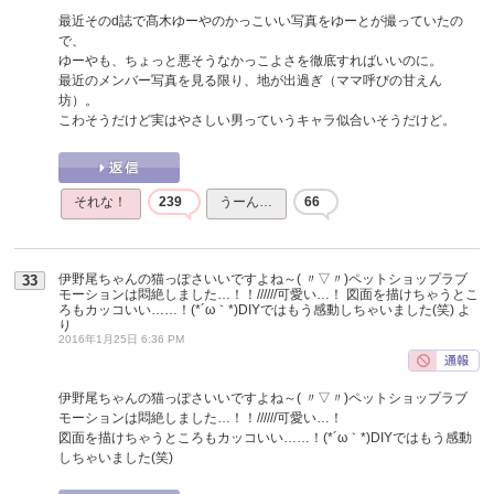
最近そのd誌で髙木ゆーやのかっこいい写真をゆーとが撮っていたの
で、
ゆーやも、ちょっと悪そうなかっこよさを徹底すればいいのに。
最近のメンバー写真を見る限り、地が出過ぎ（ママ呼びの甘えん
坊）。
こわそうだけど実はやさしい男っていうキャラ似合いそうだけど。
それな！
239
うーん…
66
伊野尾ちゃんの猫っぽさいいですよね～( 〃▽〃)ペットショップラブ
33
モーションは悶絶しました…！！//////可愛い…！ 図面を描けちゃうとこ
ろもカッコいい……！(*´ω｀*)DIYではもう感動しちゃいました(笑)
よ
り
2016年1月25日 6:36 PM
伊野尾ちゃんの猫っぽさいいですよね～( 〃▽〃)ペットショップラブ
モーションは悶絶しました…！！//////可愛い…！
図面を描けちゃうところもカッコいい……！(*´ω｀*)DIYではもう感動
しちゃいました(笑)