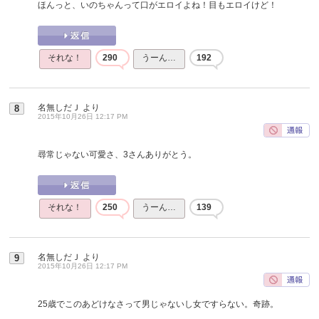
ほんっと、いのちゃんって口がエロイよね！目もエロイけど！
それな！
290
うーん…
192
名無しだＪ
より
8
2015年10月26日 12:17 PM
尋常じゃない可愛さ、3さんありがとう。
それな！
250
うーん…
139
名無しだＪ
より
9
2015年10月26日 12:17 PM
25歳でこのあどけなさって男じゃないし女ですらない。奇跡。