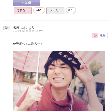
それな！
242
うーん…
87
名無しだＪ
より
34
2016年1月25日 10:15 PM
伊野尾ちゃん最高ー！