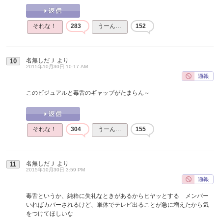
それな！
283
うーん…
152
名無しだＪ
より
10
2015年10月30日 10:17 AM
このビジュアルと毒舌のギャップがたまらん～
それな！
304
うーん…
155
名無しだＪ
より
11
2015年10月30日 3:59 PM
毒舌というか、純粋に失礼なときがあるからヒヤッとする メンバー
いればカバーされるけど、単体でテレビ出ることが急に増えたから気
をつけてほしいな