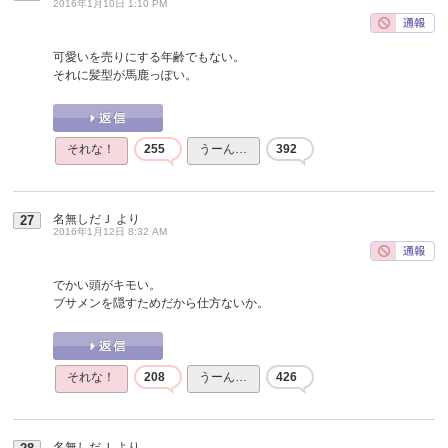
2016年1月10日 1:10 PM
可愛いを売りにする年齢でもない。
それに髪型が馬鹿っぽい。
それな！
255
うーん…
392
名無しだＪ
より
27
2016年1月12日 8:32 AM
でかい頭がキモい。
ブサメンを隠すためだから仕方ないか。
それな！
208
うーん…
426
名無しだＪ
より