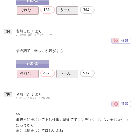
それな！
130
うーん…
304
名無しだＪ
より
14
2015年10月31日 8:11 PM
最近調子に乗ってる気がする
それな！
432
うーん…
527
名無しだＪ
より
15
2015年11月2日 7:26 PM
>>
事務所に推されてるし仕事も増えててコンディションも万全じゃない
だろうから
余計に気をつけてほしいよね