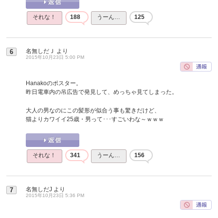
それな！
188
うーん…
125
名無しだＪ
より
6
2015年10月23日 5:00 PM
Hanakoのポスター。
昨日電車内の吊広告で発見して、めっちゃ見てしまった。
大人の男なのにこの髪形が似合う事も驚きだけど、
猫よりカワイイ25歳・男って･･･すごいわな～ｗｗｗ
それな！
341
うーん…
156
名無しだJ
より
7
2015年10月23日 5:36 PM