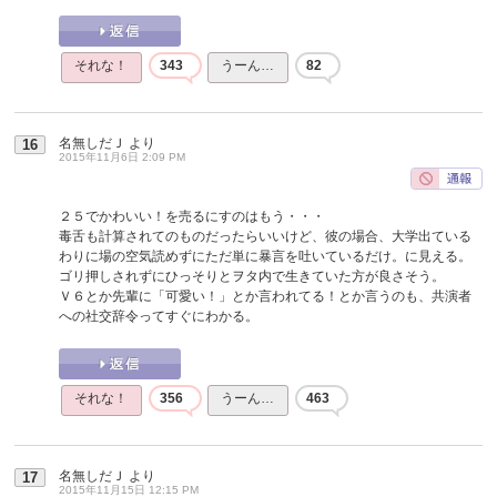
それな！
343
うーん…
82
名無しだＪ
より
16
2015年11月6日 2:09 PM
２５でかわいい！を売るにすのはもう・・・
毒舌も計算されてのものだったらいいけど、彼の場合、大学出ている
わりに場の空気読めずにただ単に暴言を吐いているだけ。に見える。
ゴリ押しされずにひっそりとヲタ内で生きていた方が良さそう。
Ｖ６とか先輩に「可愛い！」とか言われてる！とか言うのも、共演者
への社交辞令ってすぐにわかる。
それな！
356
うーん…
463
名無しだＪ
より
17
2015年11月15日 12:15 PM