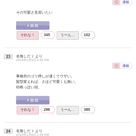
その可愛さ見習いたい
それな！
345
うーん…
102
名無しだＪ
より
23
2016年1月5日 8:45 PM
事務所のゴリ押しが凄くてウザい。
髪型変えれば、さほど可愛くも無い。
幼稚っぽい頭。
それな！
286
うーん…
380
名無しだＪ
より
24
2016年1月6日 1:49 PM