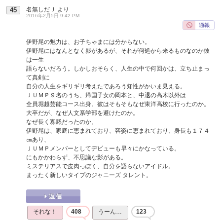
名無しだＪ
より
45
2016年2月5日 9:42 PM
伊野尾の魅力は、お子ちゃまには分からない。
伊野尾にはなんとなく影があるが、それが何処から来るものなのか彼
は一生
語らないだろう。しかしおそらく、人生の中で何回かは、立ち止まっ
て真剣に
自分の人生をギリギリ考えたであろう知性がかいま見える。
ＪＵＭＰ９名のうち、帰国子女の岡本と、中退の高木以外は
全員堀越芸能コース出身。彼はそもそもなぜ東洋高校に行ったのか。
大卒だが、なぜ人文系学部を避けたのか。
なぜ長く寡黙だったのか。
伊野尾は、家庭に恵まれており、容姿に恵まれており、身長も１７４
㎝あり、
ＪＵＭＰメンバーとしてデビューも早々にかなっている。
にもかかわらず、不思議な影がある。
ミステリアスで皮肉っぽく、自分を語らないアイドル。
まったく新しいタイプのジャニーズ タレント。
それな！
408
うーん…
123