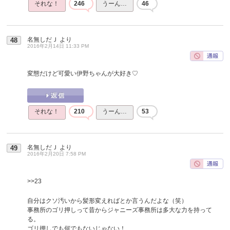
それな！
246
うーん…
46
名無しだＪ
より
48
2016年2月14日 11:33 PM
変態だけど可愛い伊野ちゃんが大好き♡
それな！
210
うーん…
53
名無しだＪ
より
49
2016年2月20日 7:58 PM
>>23
自分はクソ汚いから髪形変えればとか言うんだよな（笑）
事務所のゴリ押しって昔からジャニーズ事務所は多大な力を持って
る。
ゴリ押しでも何でもないじゃない！