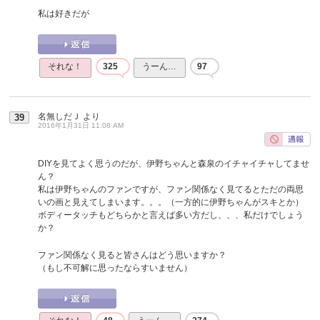
私は好きだが
それな！
325
うーん…
97
名無しだＪ
より
39
2016年1月31日 11:08 AM
DIYを見てよく思うのだが、伊野ちゃんと森泉のイチャイチャしてませ
ん？
私は伊野ちゃんのファンですが、ファン関係なく見てるとただの両思
いの画と見えてしまいます。。。（一方的に伊野ちゃんがスキとか）
ボディータッチもどちらかと言えば多い方だし、、、私だけでしょう
か？
ファン関係なく見ると皆さんはどう思いますか？
（もし不可解に思ったならすいません）