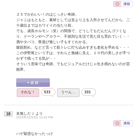
２５でかわいい！のはじっさい奇跡。
ジャニはもともと、素材としては並より上を入所させてんだから、二
十歳位まではカワイイの当たり前。
でも、成長ホルモン（笑）の関係で、どうしてもだんだんゴツくな
り、ドーランやヘアカラー、不規則な生活で見た目も荒れていく・・
酒やタバコ、夜遊び激しい子もすぐわかる。
腹筋割れ、などど言って筋トレに打ち込みすぎも老化を早める・・・
この伊野尾という子は、それらと無縁に見え、１０代の美しさが手つ
かずで残ってる気が・・
そういう意味では奇跡。でもビジュアルだけじゃ生き残れないのが芸
能界。
それな！
533
うーん…
101
名無しだＪ
より
18
2015年12月3日 12:42 PM
ハゲ疑惑なかったっけ