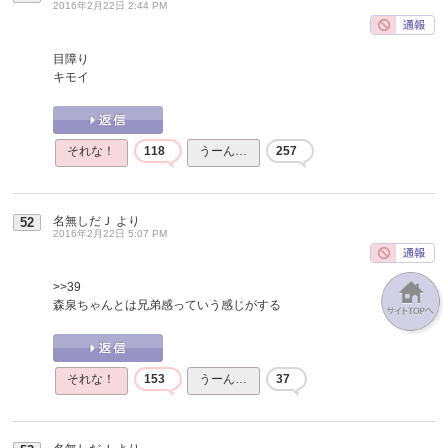
2016年2月22日 2:44 PM
目障り
キモイ
それな！
118
うーん…
257
名無しだＪ
より
52
2016年2月22日 5:07 PM
>>39
森泉ちゃんとは兄弟感っていう感じがする
それな！
153
うーん…
37