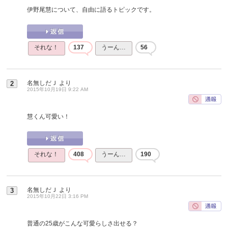
伊野尾慧について、自由に語るトピックです。
それな！
137
うーん…
56
名無しだＪ
より
2
2015年10月19日 9:22 AM
慧くん可愛い！
それな！
408
うーん…
190
名無しだＪ
より
3
2015年10月22日 3:16 PM
普通の25歳がこんな可愛らしさ出せる？