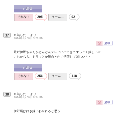
それな！
295
うーん…
92
名無しだＪ
より
37
2016年1月30日 3:28 PM
最近伊野ちゃんがどんどんテレビに出てきてすっごく嬉しい☆
これからも、ドラマとか舞台とかで活躍してほしい＾＾
それな！
256
うーん…
118
名無しだＪ
より
38
2016年1月30日 8:54 PM
伊野尾は好き嫌いわかれると思う