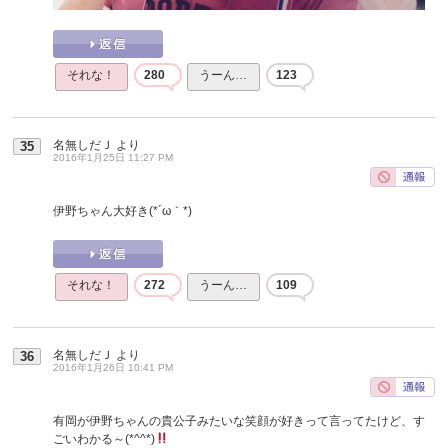
それな！
280
うーん…
123
名無しだＪ
より
35
2016年1月25日 11:27 PM
伊野ちゃん大好き(*´ω｀*)
それな！
272
うーん…
109
名無しだＪ
より
36
2016年1月26日 10:41 PM
有岡が伊野ちゃんの貴公子みたいな笑顔が好きって言ってたけど、す
ごいわかる～(*^^*)