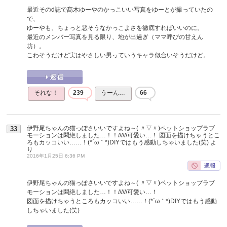
最近そのd誌で髙木ゆーやのかっこいい写真をゆーとが撮っていたの
で、
ゆーやも、ちょっと悪そうなかっこよさを徹底すればいいのに。
最近のメンバー写真を見る限り、地が出過ぎ（ママ呼びの甘えん
坊）。
こわそうだけど実はやさしい男っていうキャラ似合いそうだけど。
それな！
239
うーん…
66
伊野尾ちゃんの猫っぽさいいですよね～( 〃▽〃)ペットショップラブ
33
モーションは悶絶しました…！！//////可愛い…！ 図面を描けちゃうとこ
ろもカッコいい……！(*´ω｀*)DIYではもう感動しちゃいました(笑)
よ
り
2016年1月25日 6:36 PM
伊野尾ちゃんの猫っぽさいいですよね～( 〃▽〃)ペットショップラブ
モーションは悶絶しました…！！//////可愛い…！
図面を描けちゃうところもカッコいい……！(*´ω｀*)DIYではもう感動
しちゃいました(笑)