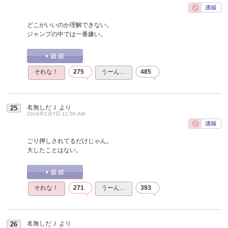
どこがいいのか理解できない。
ジャンプの中では一番嫌い。
それな！
275
うーん…
485
名無しだＪ
より
25
2016年1月7日 11:50 AM
ごり押しされてるだけじゃん。
大したことはない。
それな！
271
うーん…
393
名無しだＪ
より
26