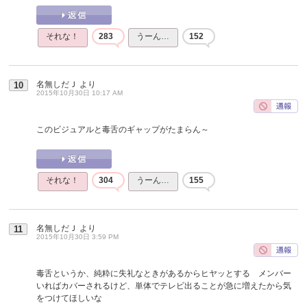
それな！
283
うーん…
152
名無しだＪ
より
10
2015年10月30日 10:17 AM
このビジュアルと毒舌のギャップがたまらん～
それな！
304
うーん…
155
名無しだＪ
より
11
2015年10月30日 3:59 PM
毒舌というか、純粋に失礼なときがあるからヒヤッとする メンバー
いればカバーされるけど、単体でテレビ出ることが急に増えたから気
をつけてほしいな