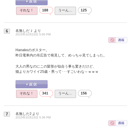
それな！
188
うーん…
125
名無しだＪ
より
6
2015年10月23日 5:00 PM
Hanakoのポスター。
昨日電車内の吊広告で発見して、めっちゃ見てしまった。
大人の男なのにこの髪形が似合う事も驚きだけど、
猫よりカワイイ25歳・男って･･･すごいわな～ｗｗｗ
それな！
341
うーん…
156
名無しだJ
より
7
2015年10月23日 5:36 PM