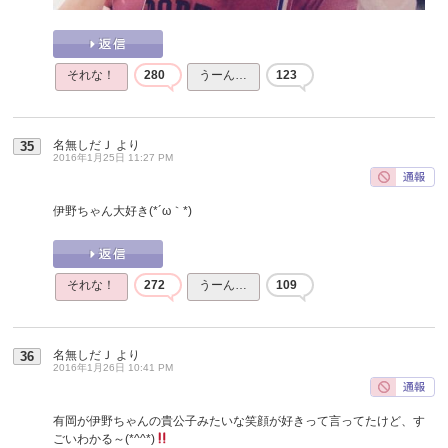
それな！
280
うーん…
123
名無しだＪ
より
35
2016年1月25日 11:27 PM
伊野ちゃん大好き(*´ω｀*)
それな！
272
うーん…
109
名無しだＪ
より
36
2016年1月26日 10:41 PM
有岡が伊野ちゃんの貴公子みたいな笑顔が好きって言ってたけど、す
ごいわかる～(*^^*)