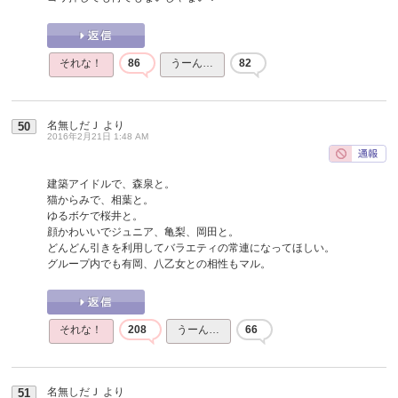
それな！
86
うーん…
82
名無しだＪ
より
50
2016年2月21日 1:48 AM
建築アイドルで、森泉と。
猫からみで、相葉と。
ゆるボケで桜井と。
顔かわいいでジュニア、亀梨、岡田と。
どんどん引きを利用してバラエティの常連になってほしい。
グループ内でも有岡、八乙女との相性もマル。
それな！
208
うーん…
66
名無しだＪ
より
51