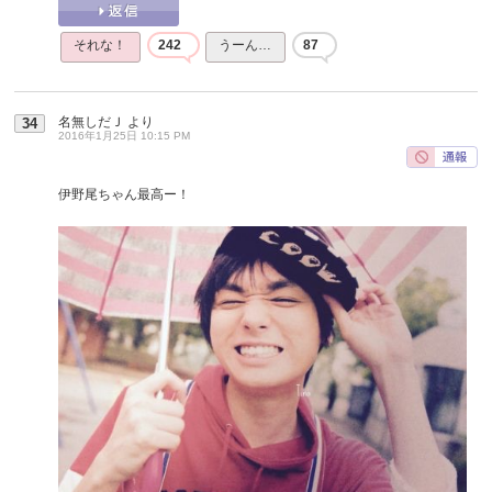
それな！
242
うーん…
87
名無しだＪ
より
34
2016年1月25日 10:15 PM
伊野尾ちゃん最高ー！