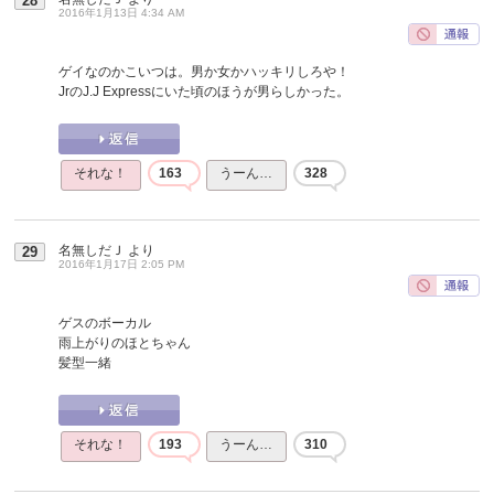
28
2016年1月13日 4:34 AM
ゲイなのかこいつは。男か女かハッキリしろや！
JrのJ.J Expressにいた頃のほうが男らしかった。
それな！
163
うーん…
328
名無しだＪ
より
29
2016年1月17日 2:05 PM
ゲスのボーカル
雨上がりのほとちゃん
髪型一緒
それな！
193
うーん…
310