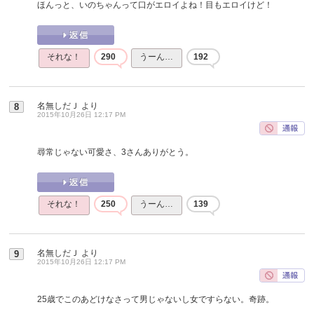
ほんっと、いのちゃんって口がエロイよね！目もエロイけど！
それな！
290
うーん…
192
名無しだＪ
より
8
2015年10月26日 12:17 PM
尋常じゃない可愛さ、3さんありがとう。
それな！
250
うーん…
139
名無しだＪ
より
9
2015年10月26日 12:17 PM
25歳でこのあどけなさって男じゃないし女ですらない。奇跡。