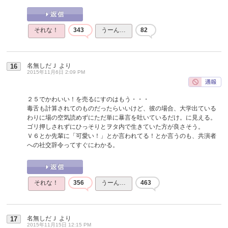
それな！
343
うーん…
82
名無しだＪ
より
16
2015年11月6日 2:09 PM
２５でかわいい！を売るにすのはもう・・・
毒舌も計算されてのものだったらいいけど、彼の場合、大学出ている
わりに場の空気読めずにただ単に暴言を吐いているだけ。に見える。
ゴリ押しされずにひっそりとヲタ内で生きていた方が良さそう。
Ｖ６とか先輩に「可愛い！」とか言われてる！とか言うのも、共演者
への社交辞令ってすぐにわかる。
それな！
356
うーん…
463
名無しだＪ
より
17
2015年11月15日 12:15 PM