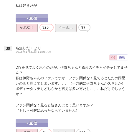
私は好きだが
それな！
325
うーん…
97
名無しだＪ
より
39
2016年1月31日 11:08 AM
DIYを見てよく思うのだが、伊野ちゃんと森泉のイチャイチャしてませ
ん？
私は伊野ちゃんのファンですが、ファン関係なく見てるとただの両思
いの画と見えてしまいます。。。（一方的に伊野ちゃんがスキとか）
ボディータッチもどちらかと言えば多い方だし、、、私だけでしょう
か？
ファン関係なく見ると皆さんはどう思いますか？
（もし不可解に思ったならすいません）