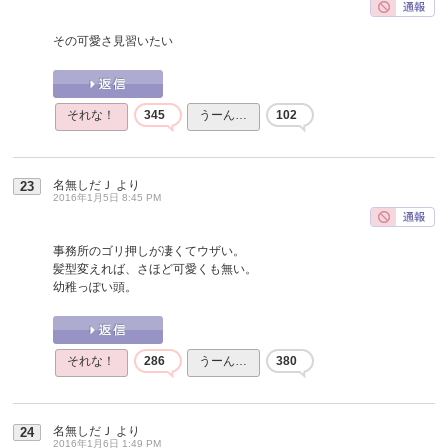
その可愛さ見習いたい
それな！
345
うーん…
102
名無しだＪ
より
23
2016年1月5日 8:45 PM
事務所のゴリ押しが凄くてウザい。
髪型変えれば、さほど可愛くも無い。
幼稚っぽい頭。
それな！
286
うーん…
380
名無しだＪ
より
24
2016年1月6日 1:49 PM