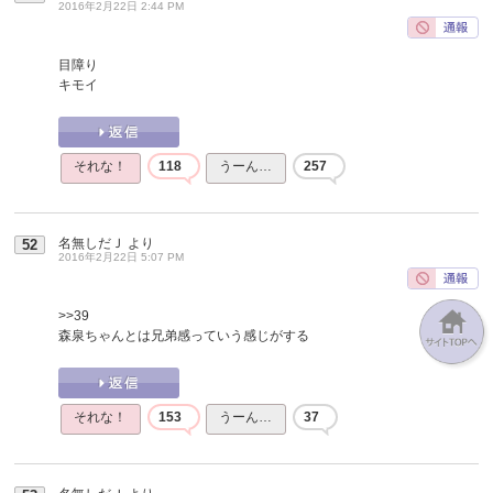
2016年2月22日 2:44 PM
目障り
キモイ
それな！
118
うーん…
257
名無しだＪ
より
52
2016年2月22日 5:07 PM
>>39
森泉ちゃんとは兄弟感っていう感じがする
それな！
153
うーん…
37