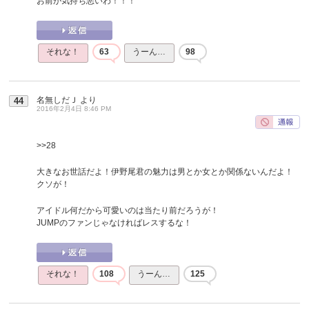
お前が気持ち悪いわ！！！
それな！
63
うーん…
98
名無しだＪ
より
44
2016年2月4日 8:46 PM
>>28
大きなお世話だよ！伊野尾君の魅力は男とか女とか関係ないんだよ！
クソが！
アイドル何だから可愛いのは当たり前だろうが！
JUMPのファンじゃなければレスするな！
それな！
108
うーん…
125