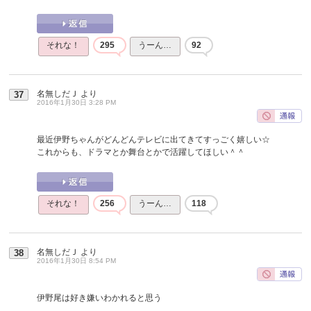
それな！
295
うーん…
92
名無しだＪ
より
37
2016年1月30日 3:28 PM
最近伊野ちゃんがどんどんテレビに出てきてすっごく嬉しい☆
これからも、ドラマとか舞台とかで活躍してほしい＾＾
それな！
256
うーん…
118
名無しだＪ
より
38
2016年1月30日 8:54 PM
伊野尾は好き嫌いわかれると思う