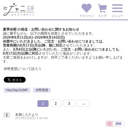
マイページ
ストア
メニュー
夏季休暇 の発送・お問い合わせに関するお知らせ
誠に勝手ながら、以下の期間を休業とさせていただきます。
2026年8月11日(火)~2026年8月16日(日)
休業中にいただきました、ご注文・お問い合わせにつきましては、
営業再開の8月17日(月)以降、順に対応
させていただきます。
また、
8月8日(土)以降にいただいた、ご注文・
お問い合わせにつきましても、
8月17日(月)以降に対応
させていただく場合がございます。
大変ご迷惑をおかけしますが、
何卒ご了承くださいますようお願い申し上げま
す。
伊野尾慧について語ろう
Hey!Say!JUMP
伊野尾慧
2
3
→
1
名無しだJ
より
1
2015年9月30日 5:56 PM