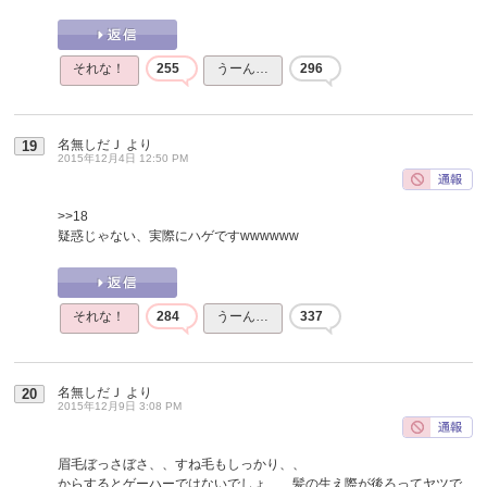
それな！
255
うーん…
296
名無しだＪ
より
19
2015年12月4日 12:50 PM
>>18
疑惑じゃない、実際にハゲですwwwwww
それな！
284
うーん…
337
名無しだＪ
より
20
2015年12月9日 3:08 PM
眉毛ぼっさぼさ、、すね毛もしっかり、、
からするとゲーハーではないでしょ、、髪の生え際が後ろってヤツで