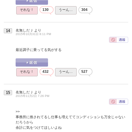
それな！
130
うーん…
304
名無しだＪ
より
14
2015年10月31日 8:11 PM
最近調子に乗ってる気がする
それな！
432
うーん…
527
名無しだＪ
より
15
2015年11月2日 7:26 PM
>>
事務所に推されてるし仕事も増えててコンディションも万全じゃない
だろうから
余計に気をつけてほしいよね