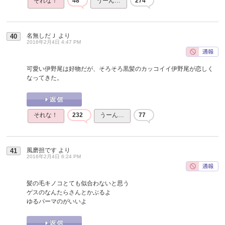
それな！
48
うーん…
274
名無しだＪ
より
40
2016年2月4日 4:47 PM
可愛い伊野尾は好物だが、そろそろ黒髪のカッコイイ伊野尾が恋しく
なってきた。
それな！
232
うーん…
77
風磨担です
より
41
2016年2月4日 6:24 PM
髪の毛キノコとても似合わないと思う
ゲスのなんたらさんとかぶるよ
ゆるパーマのがいいよ