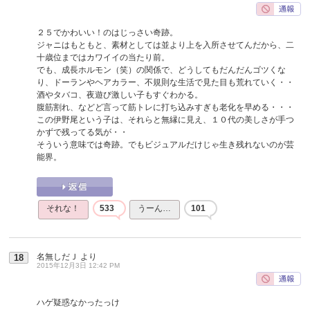
２５でかわいい！のはじっさい奇跡。
ジャニはもともと、素材としては並より上を入所させてんだから、二
十歳位まではカワイイの当たり前。
でも、成長ホルモン（笑）の関係で、どうしてもだんだんゴツくな
り、ドーランやヘアカラー、不規則な生活で見た目も荒れていく・・
酒やタバコ、夜遊び激しい子もすぐわかる。
腹筋割れ、などど言って筋トレに打ち込みすぎも老化を早める・・・
この伊野尾という子は、それらと無縁に見え、１０代の美しさが手つ
かずで残ってる気が・・
そういう意味では奇跡。でもビジュアルだけじゃ生き残れないのが芸
能界。
それな！
533
うーん…
101
名無しだＪ
より
18
2015年12月3日 12:42 PM
ハゲ疑惑なかったっけ