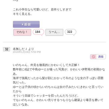
>>3
これ小学生なら可愛いけど、若作りしすぎで
キモく見える。
それな！
184
うーん…
322
名無しだＪ
より
32
2016年1月19日 5:53 PM
いのちゃん、外見を徹底的にかわいくして大正解！
数年前にd誌で中島ゆーとが撮った写真が、かわいい伊野尾の初期かな
あ。
海岸で強風だったから髪が顔にかかって今のような女の子っぽい雰囲
気だった。
ゆーとは子供の頃からいのちゃんは女の子みたいにきれいと言ってい
たから
そういう目線でシャッターを切ったんだろうけど。
でもいのちゃん、かわいい売りするつもりなら建築より毒舌を磨いて
ほしいなあ。