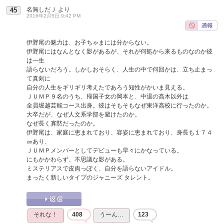
名無しだＪ
より
45
2016年2月5日 9:42 PM
伊野尾の魅力は、お子ちゃまには分からない。
伊野尾にはなんとなく影があるが、それが何処から来るものなのか彼
は一生
語らないだろう。しかしおそらく、人生の中で何回かは、立ち止まっ
て真剣に
自分の人生をギリギリ考えたであろう知性がかいま見える。
ＪＵＭＰ９名のうち、帰国子女の岡本と、中退の高木以外は
全員堀越芸能コース出身。彼はそもそもなぜ東洋高校に行ったのか。
大卒だが、なぜ人文系学部を避けたのか。
なぜ長く寡黙だったのか。
伊野尾は、家庭に恵まれており、容姿に恵まれており、身長も１７４
㎝あり、
ＪＵＭＰメンバーとしてデビューも早々にかなっている。
にもかかわらず、不思議な影がある。
ミステリアスで皮肉っぽく、自分を語らないアイドル。
まったく新しいタイプのジャニーズ タレント。
それな！
408
うーん…
123