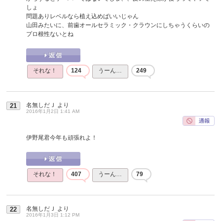
しょ
問題ありレベルなら植え込めばいいじゃん
山田みたいに、前歯オールセラミック・クラウンにしちゃうくらいの
プロ根性ないとね
それな！
124
うーん…
249
名無しだＪ
より
21
2016年1月2日 1:41 AM
伊野尾君今年も頑張れよ！
それな！
407
うーん…
79
名無しだＪ
より
22
2016年1月3日 1:12 PM