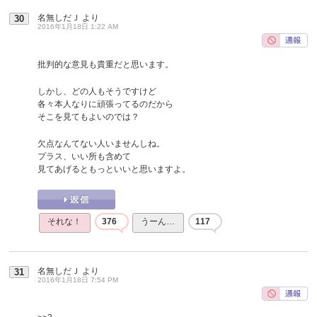
名無しだＪ
より
30
2016年1月18日 1:22 AM
批判的な意見も貴重だと思います。
しかし、どの人もそうですけど
各々本人なりに頑張ってるのだから
そこを見てもよいのでは？
欠点なんてない人いませんしね。
プラス、いい所も含めて
見てあげるともっといいと思いますよ。
それな！
376
うーん…
117
名無しだＪ
より
31
2016年1月18日 7:54 PM