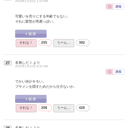
2016年1月10日 1:10 PM
可愛いを売りにする年齢でもない。
それに髪型が馬鹿っぽい。
それな！
255
うーん…
392
名無しだＪ
より
27
2016年1月12日 8:32 AM
でかい頭がキモい。
ブサメンを隠すためだから仕方ないか。
それな！
208
うーん…
426
名無しだＪ
より