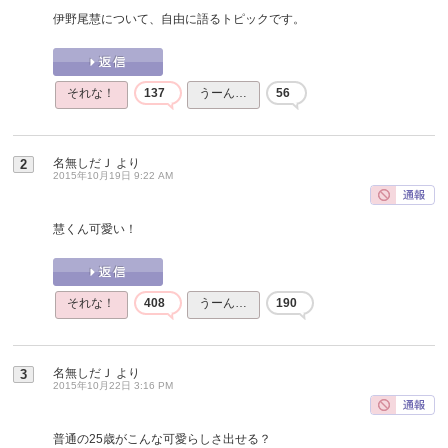
伊野尾慧について、自由に語るトピックです。
それな！
137
うーん…
56
名無しだＪ
より
2
2015年10月19日 9:22 AM
慧くん可愛い！
それな！
408
うーん…
190
名無しだＪ
より
3
2015年10月22日 3:16 PM
普通の25歳がこんな可愛らしさ出せる？